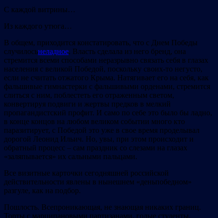
С каждой витрины…
Из каждого утюга…
В общем, приходится констатировать, что с Днем Победы
случилось
неладное
. Власть сделала из него бренд, она
стремится всеми способами неразрывно связать себя в глазах
населения с великой Победой, поскольку своих-то негусто,
если не считать отжатого Крыма. Натягивает его на себя, как
фальшивые гимнастерки с фальшивыми орденами, стремится
слиться с ним, поблестеть его отраженным светом,
конвертируя подвиги и жертвы предков в мелкий
пропагандистский профит. И само по себе это было бы ладно,
в конце концов на любом великом событии много кто
паразитирует, с Победой это уже в свое время проделывал
дорогой Леонид Ильич. Но, увы, при этом происходит и
обратный процесс – сам праздник со слезами на глазах
«заляпывается» их сальными пальцами.
Все визитные карточки сегодняшней российской
действительности явлены в нынешнем «деньпобедном»
разгуле, как на подбор.
Пошлость. Всепроникающая, не знающая никаких границ.
Торты с марципановыми партизанами, голые студенты,