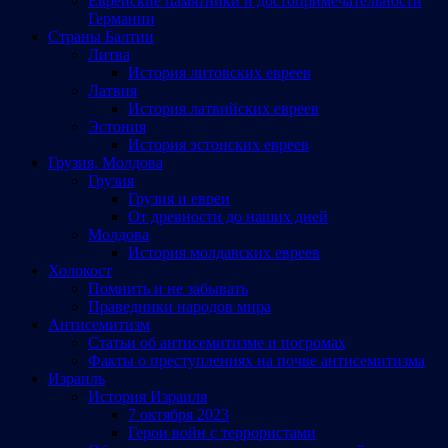
Еврейские памятники и достопримечательности
Германии
Страны Балтии
Литва
История литовских евреев
Латвия
История латвийских евреев
Эстония
История эстонских евреев
Грузия, Молдова
Грузия
Грузия и евреи
От древности до наших дней
Молдова
История молдавских евреев
Холокост
Помнить и не забывать
Праведники народов мира
Антисемитизм
Статьи об антисемитизме и погромах
Факты о преступлениях на почве антисемитизма
Израиль
История Израиля
7 октября 2023
Герои войн с террористами