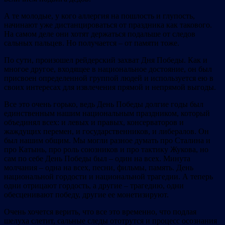
А те молодые, у кого аллергия на пошлость и глупость,
начинают уже дистанцироваться от праздника как такового.
На самом деле они хотят держаться подальше от следов
сальных пальцев. Но получается – от памяти тоже.
По сути, произошел рейдерский захват Дня Победы. Как и
многое другое, входящее в национальное достояние, он был
присвоен определенной группой людей и используется ею в
своих интересах для извлечения прямой и непрямой выгоды.
Все это очень горько, ведь День Победы долгие годы был
единственным нашим национальным праздником, который
объединял всех: и левых и правых, консерваторов и
жаждущих перемен, и государственников, и либералов. Он
был нашим общим. Мы могли разное думать про Сталина и
про Катынь, про роль союзников и про тактику Жукова, но
сам по себе День Победы был – один на всех. Минута
молчания – одна на всех, песни, фильмы, память. День
национальной гордости и национальной трагедии. А теперь
одни отрицают гордость, а другие – трагедию, одни
обесценивают победу, другие ее монетизируют.
Очень хочется верить, что все это временно, что подлая
шелуха слетит, сальные следы ототрутся и процесс осознания