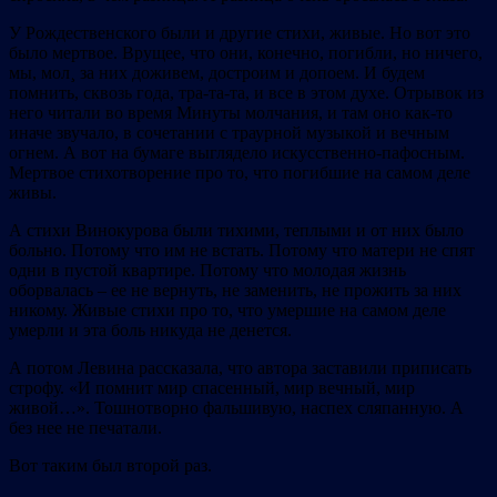
У Рождественского были и другие стихи, живые. Но вот это
было мертвое. Врущее, что они, конечно, погибли, но ничего,
мы, мол¸ за них доживем, достроим и допоем. И будем
помнить, сквозь года, тра-та-та, и все в этом духе. Отрывок из
него читали во время Минуты молчания, и там оно как-то
иначе звучало, в сочетании с траурной музыкой и вечным
огнем. А вот на бумаге выглядело искусственно-пафосным.
Мертвое стихотворение про то, что погибшие на самом деле
живы.
А стихи Винокурова были тихими, теплыми и от них было
больно. Потому что им не встать. Потому что матери не спят
одни в пустой квартире. Потому что молодая жизнь
оборвалась – ее не вернуть, не заменить, не прожить за них
никому. Живые стихи про то, что умершие на самом деле
умерли и эта боль никуда не денется.
А потом Левина рассказала, что автора заставили приписать
строфу. «И помнит мир спасенный, мир вечный, мир
живой…». Тошнотворно фальшивую, наспех сляпанную. А
без нее не печатали.
Вот таким был второй раз.