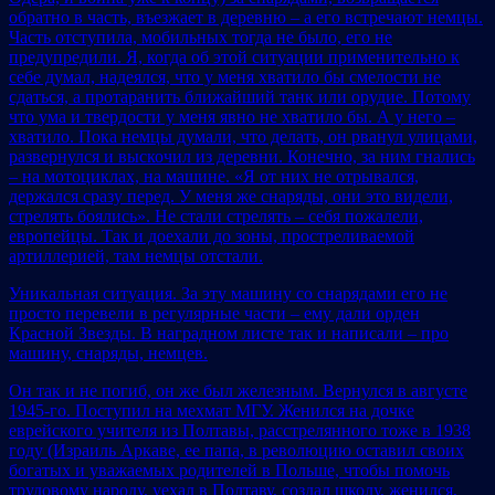
обратно в часть, въезжает в деревню – а его встречают немцы.
Часть отступила, мобильных тогда не было, его не
предупредили. Я, когда об этой ситуации применительно к
себе думал, надеялся, что у меня хватило бы смелости не
сдаться, а протаранить ближайший танк или орудие. Потому
что ума и твердости у меня явно не хватило бы. А у него –
хватило. Пока немцы думали, что делать, он рванул улицами,
развернулся и выскочил из деревни. Конечно, за ним гнались
– на мотоциклах, на машине. «Я от них не отрывался,
держался сразу перед. У меня же снаряды, они это видели,
стрелять боялись». Не стали стрелять – себя пожалели,
европейцы. Так и доехали до зоны, простреливаемой
артиллерией, там немцы отстали.
Уникальная ситуация. За эту машину со снарядами его не
просто перевели в регулярные части – ему дали орден
Красной Звезды. В наградном листе так и написали – про
машину, снаряды, немцев.
Он так и не погиб, он же был железным. Вернулся в августе
1945-го. Поступил на мехмат МГУ. Женился на дочке
еврейского учителя из Полтавы, расстрелянного тоже в 1938
году (Израиль Аркаве, ее папа, в революцию оставил своих
богатых и уважаемых родителей в Польше, чтобы помочь
трудовому народу, уехал в Полтаву, создал школу, женился,