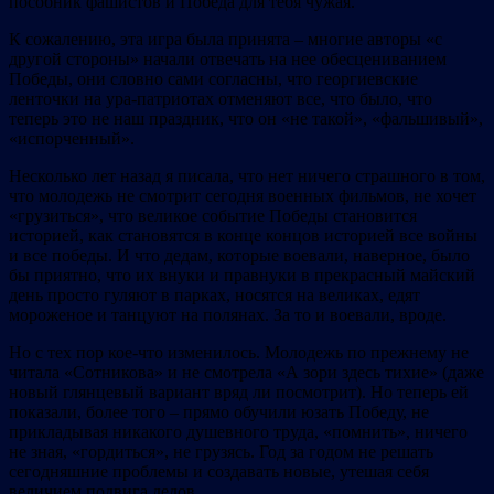
пособник фашистов и Победа для тебя чужая.
К сожалению, эта игра была принята – многие авторы «с
другой стороны» начали отвечать на нее обесцениванием
Победы, они словно сами согласны, что георгиевские
ленточки на ура-патриотах отменяют все, что было, что
теперь это не наш праздник, что он «не такой», «фальшивый»,
«испорченный».
Несколько лет назад я писала, что нет ничего страшного в том,
что молодежь не смотрит сегодня военных фильмов, не хочет
«грузиться», что великое событие Победы становится
историей, как становятся в конце концов историей все войны
и все победы. И что дедам, которые воевали, наверное, было
бы приятно, что их внуки и правнуки в прекрасный майский
день просто гуляют в парках, носятся на великах, едят
мороженое и танцуют на полянах. За то и воевали, вроде.
Но с тех пор кое-что изменилось. Молодежь по прежнему не
читала «Сотникова» и не смотрела «А зори здесь тихие» (даже
новый глянцевый вариант вряд ли посмотрит). Но теперь ей
показали, более того – прямо обучили юзать Победу, не
прикладывая никакого душевного труда, «помнить», ничего
не зная, «гордиться», не грузясь. Год за годом не решать
сегодняшние проблемы и создавать новые, утешая себя
величием подвига дедов.