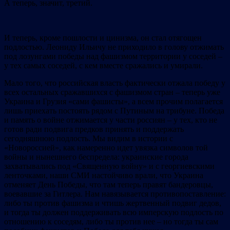
А теперь, значит, третий.
И теперь, кроме пошлости и цинизма, он стал отягощен
подлостью. Леониду Ильичу не приходило в голову отжимать
под лозунгами победы над фашизмом территории у соседей –
у тех самых соседей, с кем вместе сражались и умирали.
Мало того, что российская власть фактически отжала победу у
всех остальных сражавшихся с фашизмом стран – теперь уже
Украина и Грузия «сами фашисты», а всем прочим полагается
лишь приехать постоять рядом с Путиным на трибуне. Победа
и память о войне отжимается у части россиян – у тех, кто не
готов ради подвига предков принять и поддержать
сегодняшнюю подлость. Мы видим в истории с
«Новороссией», как намеренно идет увязка символов той
войны и нынешнего беспредела: украинские города
захватывались под «Священную войну» и с георгиевскими
ленточками, наши СМИ настойчиво врали, что Украина
отменяет День Победы, что там теперь правят бандеровцы,
воевавшие за Гитлера. Нам навязывается противопоставление:
либо ты против фашизма и чтишь жертвенный подвиг дедов,
и тогда ты должен поддерживать всю имперскую подлость по
отношению к соседям, либо ты против нее – но тогда ты сам