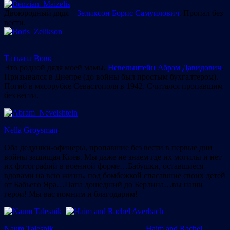
Двоюродный дядя –
Зеликсон Борис Самуилович
. Пропал без
вести.
Татьяна Вовк
:
Это родной дядя моей мамы,
Невельштейн Абрам Давидович
.
Призывался в Днепре (до войны был простым бухгалтером).
Погиб в мясорубке Севастополя в 1942. Считался пропавшим
без вести.
Nella Groysman
:
Оба дедушки-офицеры, пропавшие без вести в первые дни
войны защищая Киев. Мы даже не знаем где их могилы и нет
их фотографий в военной форме…Бабушки, оставшиеся
вдовами на всю жизнь, под бомбежкой спасавшие своих детей
от Бабьего Яра…Папа дошедший до Берлина…вы наши
герои! Мы вас помним и благодарим!
Naum Talesnik
Haim and Rachel