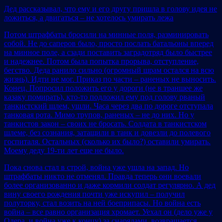
Дед рассказывал, что ему и его другу пришла в голову идея не
ложиться, а двигаться – не хотелось умирать лежа
Потом штрафбаты бросили на минные поля, разминировать
собой. Не до саперов было, просто послать батальоны вперед
на минное поле, а сзади поставить заградотряд было быстрее
и надежнее. Потом была попытка прорыва, отступление,
бегство. Деда ранило сильно (огромный шрам остался на всю
жизнь). Идти не мог. Приказ по части – раненых не выносить.
Конец. Попросил положить его у дороги (не в траншее же
казаку помирать), кто-то подложил ему под голову рваный
танкистский шлем, ушли. Часа через два по дороге отступала
танковая рота. Мимо трупов, раненых – не до них. Но у
танкистов закон – своих не бросать. Солдата в танкистском
шлеме, без сознания, затащили в танк и довезли до полевого
госпиталя. Остальных (сколько их было?) оставили умирать.
Моему деду 19-ти лет еще не было.
Пока снова стал в строй, война уже ушла на запад. Но
штрафбаты никто не отменял. Правда теперь они воевали
более организованно и даже кормили солдат регулярно. А дед
вину своего рождения почти уже искупил – получил
полуторку, стал возить на ней боеприпасы. Но война есть
война – все равно организация хромает. Уехал он (дело уже у
Одера, и война уже к концу) за снарядами, возвращается