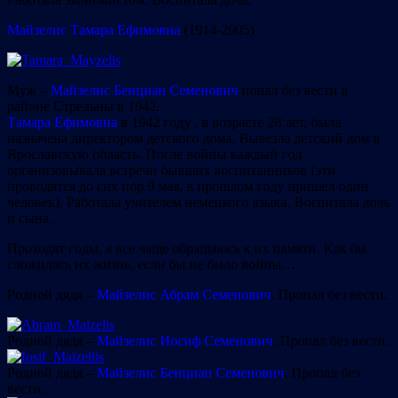
Майзелис Тамара Ефимовна
(1914-2005)
Муж –
Майзелис Бенциан Семенович
попал без вести в
районе Стрельны в 1942.
Тамара Ефимовна
в 1942 году , в возрасте 28 лет, была
назначена директором детского дома. Вывезла детский дом в
Ярославскую область. После войны каждый год
организовывала встречи бывших воспитанников (эти
проводятся до сих пор 9 мая, в прошлом году пришел один
человек). Работала учителем немецкого языка. Воспитала дочь
и сына.
Проходят годы, я все чаще обращаюсь к их памяти. Как бы
сложилась их жизнь, если бы не было войны…
Родной дядя –
Майзелис Абрам Семенович
. Пропал без вести.
Родной дядя –
Майзелис Иосиф Семенович
. Пропал без вести.
Родной дядя –
Майзелис Бенциан Семенович
. Пропал без
вести.