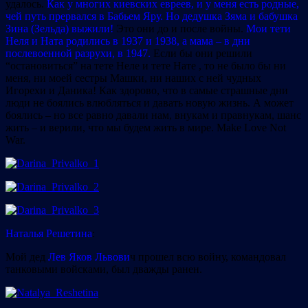
удалось.
Как у многих киевских евреев, и у меня есть родные,
чей путь прервался в Бабьем Яру. Но дедушка Зяма и бабушка
Зина (Зельда)
выжили!
Это они до и после войны.
Мои тети
Неля и Ната родились в 1937 и 1938, а мама – в дни
послевоенной разрухи, в 1947.
Если бы они решили
“остановиться” на тете Неле и тете Нате , то не было бы ни
меня, ни моей сестры Машки, ни наших с ней чудных
Игорехи и Даника! Как здорово, что в самые страшные дни
люди не боялись влюбляться и давать новую жизнь. А может
боялись – но все равно давали нам, внукам и правнукам, шанс
жить – и верили, что мы будем жить в мире. Make Love Not
War.
Наталья Решетина
:
Мой дед
Лев Яков Львови
ч прошел всю войну, командовал
танковыми войсками, был дважды ранен.