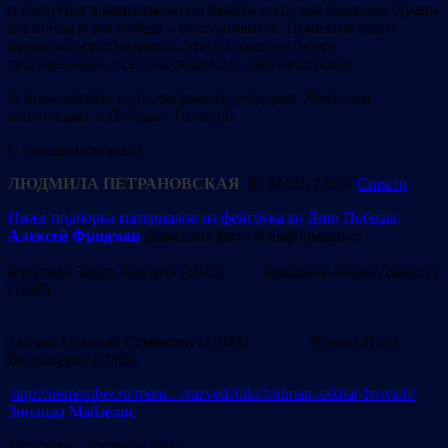
и принятия в национальную память того, чем была для страны
эта война и эта победа – восстановится. Принятие всего
целиком, всего великого, всего ужасного, всего
трогательного, всего постыдного – без пропусков.
А пока давайте не подыгрывать рейдерам. Ленточки
ленточками. а Победа – Победой.
С праздником всех!
ЛЮДМИЛА ПЕТРАНОВСКАЯ
07
МАЯ, 21:05
Спектр
Ниже подборка материалов из фейсбука ко Дню Победы.
Алексей Фридман
разместил фото и информацию:
Фридман Захар Львович (1945) Фридман Абрам Львович
(1945)
Зайчик Николай Семенович (1945) Козлов Петр
Васильевич (1980)
http://iremember.ru/mem…/razvedchiki/fridman-zakhar-lvovich/
Зинаида Майзелис
:
Мои тети – вдовы войны.