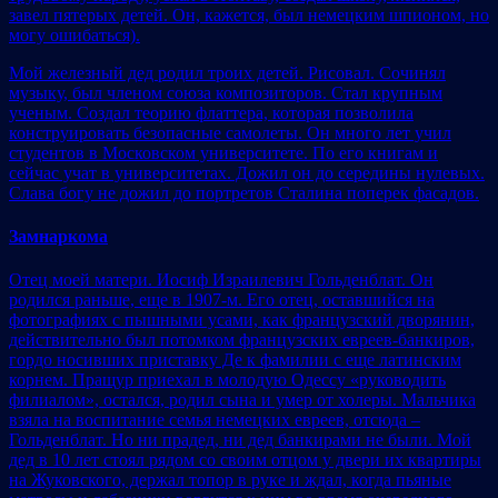
завел пятерых детей. Он, кажется, был немецким шпионом, но
могу ошибаться).
Мой железный дед родил троих детей. Рисовал. Сочинял
музыку, был членом союза композиторов. Стал крупным
ученым. Создал теорию флаттера, которая позволила
конструировать безопасные самолеты. Он много лет учил
студентов в Московском университете. По его книгам и
сейчас учат в университетах. Дожил он до середины нулевых.
Слава богу не дожил до портретов Сталина поперек фасадов.
Замнаркома
Отец моей матери. Иосиф Израилевич Гольденблат. Он
родился раньше, еще в 1907-м. Его отец, оставшийся на
фотографиях с пышными усами, как французский дворянин,
действительно был потомком французских евреев-банкиров,
гордо носивших приставку Де к фамилии с еще латинским
корнем. Пращур приехал в молодую Одессу «руководить
филиалом», остался, родил сына и умер от холеры. Мальчика
взяла на воспитание семья немецких евреев, отсюда –
Гольденблат. Но ни прадед, ни дед банкирами не были. Мой
дед в 10 лет стоял рядом со своим отцом у двери их квартиры
на Жуковского, держал топор в руке и ждал, когда пьяные