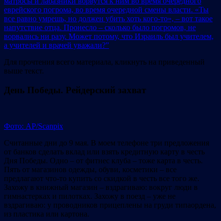
матросы и лабазники ворвутся к ним во время очередного
еврейского погрома, во время очередной смены власти. «Ты
все равно умрешь, но должен убить хоть кого-то», – вот такое
напутствие отца. Пронесло – сколько было погромов, не
ворвались ни разу. Может потому, что Израиль был учителем,
а учителей и врачей уважали?”
Для прочтения всего материала, кликнуть на приведенный
выше текст.
День Победы. Рейдерский захват
Фото: AP/Scanpix
Считанные дни до 9 мая. В моем телефоне три предложения
от банков сделать вклад или взять кредитную карту в честь
Дня Победы. Одно – от фитнес клуба – тоже карта в честь.
Пять от магазинов одежды, обуви, косметики – все
предлагают что-то купить со скидкой в честь все того же.
Захожу в книжный магазин – вздрагиваю: вокруг люди в
гимнастерках и пилотках. Захожу в поезд – уже не
вздрагиваю: у проводников прицеплены на груди типаордена,
из пластика или картона.