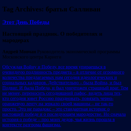
Tag Archives:
братья Салливан
Этот День Победы
Настоящий праздник. О победителях и
мародерах
Андрей Мовчан
Руководитель экономической программы
Московского центра Карнеги
Обсуждая Войну и Победу, все время упираешься в
очевидную подлинность предмета – в отличие от огромного
количества предлагаемых нам сегодня идеологических и
социальных кадавров. Действительно – была Война, и был
Подвиг. И была Победа, и был уничтожен страшный враг. Тем
не менее, переносить сегодняшний пафос, видеть лица тех,
кто сегодня зовет Россию праздновать, повязать черно-
оранжевую ленту на зеркало своей машины – не так-то
просто. Это не парадокс – это стандартная история: о
настоящей победе и о последующем мародерстве. Но сначала
история о победе – про моих дедов, чья жизнь прошла в
контексте разгрома фашизма.