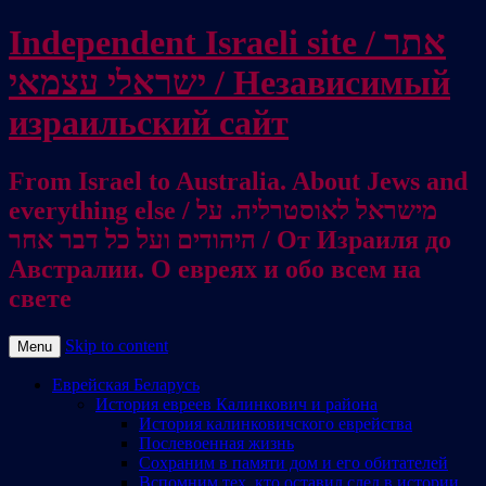
Independent Israeli site / אתר
ישראלי עצמאי / Независимый
израильский сайт
From Israel to Australia. About Jews and
everything else / מישראל לאוסטרליה. על
היהודים ועל כל דבר אחר / От Израиля до
Австралии. О евреях и обо всем на
свете
Skip to content
Menu
Еврейская Беларусь
История евреев Калинкович и района
История калинковичского еврейства
Послевоенная жизнь
Сохраним в памяти дом и его обитателей
Вспомним тех, кто оставил след в истории