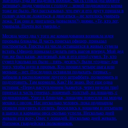
эшелона), еды не выделять вообще. Часть стояла (на фронте
затишье), люди умирали с голоду – зимой подножного корма
тоже не было. Дед рассказывал, что ему и его другу пришла в
голову идея не ложиться, а двигаться – не хотелось умирать
лежа. Так они и двигались (ковыляли?) днями. «Те, кто лег,
умирали. Почти все умерли.»
Месяца через два у того же командования возникла идея
прорыва блокады. В часть приехал офицер, приказал
построиться. Горстка из числа оставшихся в живых сумела
встать. Офицер приказал сделать пять шагов вперед. Мой дед
(он же был казак, железный, как и его отец) сумел. Те, кто
сумел (сколько их было – пять, десять?), были «годны» для
того, чтобы идти в прорыв. Кто прошел четыре шага или
меньше – нет. Последних оставили подыхать, первых –
забрали в расположение другого штрафбата, подкормить и
подготовить. Там кормили. Как? Не знаю. Вот еще одна
история: «Перед наступлением [кажется, через недели три]
приехал в часть генерал, лощеный, толстый, на лошадях, с
ординарцами. Ушел в блиндаж, лошадям повесили на морды
мешки с овсом. Нас несколько человек, пока ординарцы
отошли покурить и отлить, бросились к лошадям и отсыпали
в шапки и карманы овса сколько успели. Несколько дней
жевали его все». Овес у лошадей. Несколько дней жевали.
Потомок гвардейских полковников.