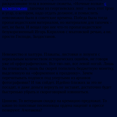
раскрасившие тела в военные сюжеты, «Ночные волки»
с
косметичками
, тапочки из георгиевских лент – весь этот трэш
и угар, о котором, надо отдать должное, и помыслить
невозможно было в советские времена. Победа была тогда
пропагандистским материалом, но материалом для тапочек –
нет, не была. И вещал про нее что-то пропагандистское
безукоризненный Игорь Кириллов с мхатовской речью, а не,
прости Господи, Залдостанов.
Невежество и халтура. Плакаты, листовки и лозунги с
нереальным количеством исторических ошибок, не говоря
уже об орфографических. Все тяп-ляп, все левой ногой. Лишь
бы отвязаться, лишь бы скорей попилить бюджетную монетку,
выделенную на «оформление к празднику». Зачем
перечитывать подписи под упертыми из архивов
фотографиями? И так сойдет. Идейно близких за это не
посадят, и даже деньги вернуть не заставят, достаточно будет
быстренько убрать и скороговоркой извиниться.
Цинизм. То ветеранам скидку на кремацию предложат. То
какие-то попсовые песнопевцы ордена нацепят и прессе
позируют. Ачотакова?