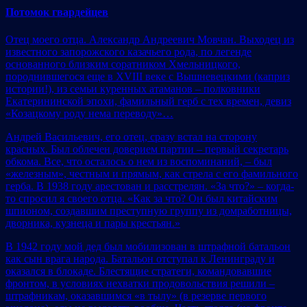
Потомок гвардейцев
Отец моего отца. Александр Андреевич Мовчан. Выходец из
известного запорожского казачьего рода, по легенде
основанного близким соратником Хмельницкого,
породнившегося еще в XVIII веке с Вышневецкими (каприз
истории!), из семьи куренных атаманов – полковники
Екатерининской эпохи, фамильный герб с тех времен, девиз
«Козацкому роду нема переводу»…
Андрей Васильевич, его отец, сразу встал на сторону
красных. Был облечен доверием партии – первый секретарь
обкома. Все, что осталось о нем из воспоминаний, – был
«железным», честным и прямым, как стрела с его фамильного
герба. В 1938 году арестован и расстрелян. «За что?» – когда-
то спросил я своего отца. «Как за что? Он был китайским
шпионом, создавшим преступную группу из домработницы,
дворника, кузнеца и пары крестьян.»
В 1942 году мой дед был мобилизован в штрафной батальон
как сын врага народа. Батальон отступал к Ленинграду и
оказался в блокаде. Блестящие стратеги, командовавшие
фронтом, в условиях нехватки продовольствия решили –
штрафникам, оказавшимся «в тылу» (в резерве первого