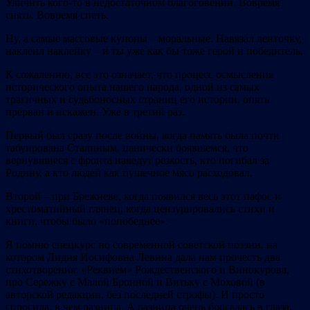
Уличить кого-то в недостаточном благоговении. Вовремя
снять. Вовремя спеть.
Ну, а самые массовые купоны – моральные. Навязал ленточку,
наклеил наклейку – и ты уже как бы тоже герой и победитель.
К сожалению, все это означает, что процесс осмысления
исторического опыта нашего народа, одной из самых
трагичных и судьбоносных страниц его истории, опять
прерван и искажен. Уже в третий раз.
Первый был сразу после войны, когда память была почти
табуирована Сталиным, панически боявшемся, что
вернувшиеся с фронта наведут резкость, кто погибал за
Родину, а кто людей как пушечное мясо расходовал.
Второй – при Брежневе, когда появился весь этот пафос и
хрестоматийный глянец, когда цензурировались стихи и
книги, чтобы было «попобеднее».
Я помню спецкурс по современной советской поэзии, на
котором Лидия Иосифовна Левина дала нам прочесть два
стихотворения: «Реквием» Рождественского и Винокурова,
про Сережку с Малой Бронной и Витьку с Моховой (в
авторской редакции, без последней строфы). И просто
спросила, в чем разница. А разница очень бросалась в глаза.