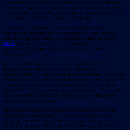
Кафкианский сюр. Ищут солдатиков-фрицев. Допрашивают
продавцов. Сажают девчонок за танец на поляне неподалеку
от мемориала. Штрафуют за размещение архивных фото – там,
мол, на флаге свастика. Надо же, не ромашка.
Истерическое требование лояльности. Несчастные
второклашки, которых ругают за забытую георгиевскую
ленточку. Принудительные мероприятия. Даже на почту
ИРСУ
пришло: обеспечить явку приемных родителей на
праздничный концерт (Как, интересно, они себе это
представляют?)
Бренд положено защищать – и его защищают. Победу
защищают от «ложных» – то есть неудобных для
брендодержателя – интерпретаций аж с помощью Уголовного
кодекса. В результате на сегодня фактически уничтожена сама
возможность анализа, исследований этой трагической и
важной темы. Поди-ка скажи, поди-ка напиши. Не угадаешь,
что именно вдруг окажется «противоречащим решениям
Нюрнбергского трибунала».
Бренд монетизируют по-разному. Купоны могут быть не
обязательно в виде прямого пиления бюджета. Можно
использовать возможность выслужиться. Придумать что-то
этакое (см. пункты про пошлость, невежество и цинизм).