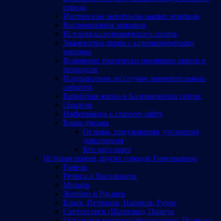
города
Интересные материалы наших земляков
Воспоминания земляков
История калинковичского спорта
Знаменитые евреи с калинковичскими
корнями
Вспомним трагически погибших евреев и
белорусов
Поздравления по случаю знаменательных
событий
Еврейская жизнь в Калинковичах сейчас
Озаричи
Информация к старому сайту
Ваши письма
Отзывы, предложения, уточнения,
дополнения
Кто кого ищет
История евреев других городов Гомельщины
Гомель
Речица и Василевичи
Мозырь
Жлобин и Рогачев
Ельск, Петриков, Наровля, Туров
Светлогорск (Шатилки), Паричи
Остальные местечки белорусского Полесья