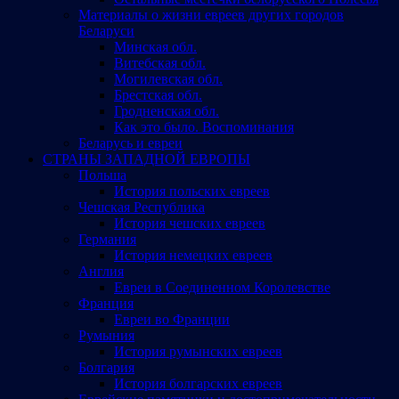
Материалы о жизни евреев других городов
Беларуси
Минская обл.
Витебская обл.
Могилевская обл.
Брестская обл.
Гродненская обл.
Как это было. Воспоминания
Беларусь и евреи
СТРАНЫ ЗАПАДНОЙ ЕВРОПЫ
Польша
История польских евреев
Чешская Республика
История чешских евреев
Германия
История немецких евреев
Англия
Евреи в Соединенном Королевстве
Франция
Евреи во Франции
Румыния
История румынских евреев
Болгария
История болгарских евреев