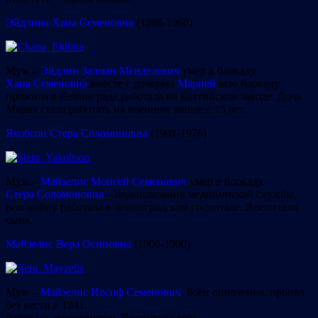
Эйдлина Хана Семеновна
(1898-1968)
Муж –
Эйдлин Залман Менделевич
умер в блокаду.
Хана Семеновна
вместе с дочерью
Марией
всю блокаду
прожила в Ленинграде,работала на Балтийском заводе. Дочь
Мария стала работать на военном заводе с 15 лет.
Якобсон Стера Соломоновна
(1901-1976)
Муж –
Майзелис Моисей Семенович
умер в блокаду.
Стера Соломоновна
– подполковник медицинской службы,
всю войну работала в ленинградском госпитале. Воспитала
сына.
Майзелис Вера Осиповна
(1906-1990)
Муж –
Майзелис Иосиф Семенович
, боец ополчения, пропал
без вести в 1941.
Работала экономистом. Воспитала дочь.