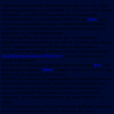
Оба моих деда воевали. Одного помню, другого – нет. Один
умер когда мне было лет 10, второй – в 1972 году. Один дошёл
до Берлина, другой в 1945 освободился из концлагеря.
Ребенком я часто гостил у бабушек в Риге, и дед
Дима
учил
играть меня в шахматы. Иногда за партией своим хриплым
голосом он мог рассказать какую-то военную историю. Но
надо было по-детски выпрашивать.
В советской Риге он крутился, как мог. “Спекулировал”
какими-то автозапчастями и еще чем-то. Поэтому дома ин
огда
стоял терпкий запах бананов. Купить их было можно в
Москве, отстояв очередь, а в Риге – только “достать по блату”.
Дед Дима расписался на Рейхстаге
. Тогда это казалось мне
какой-то легендой.
А в Днепре в школьные годы меня растила бабушка
Бетя
. Она
рассказывала про деда
Мишу
, которого я почти не застал – мне
было всего 2 года, когда его не стало.
В 1942 году в составе 2-й ударной армии генерала Власова он
попал в плен к оккупантам. Пробыв в концлагере три года,
спасся чудом. В детстве, в детском доме в Узбекистане он
выучил узбекский. Мусульмане, если кто не знает, тоже
обрезаны – как и евреи. Короче говоря, деда “закосил” под
узбека.
В 45 из концлагеря их спасли американцы. Бабушка говорила,
что в этот момент он весил 32 кг. Не знаю, как такое