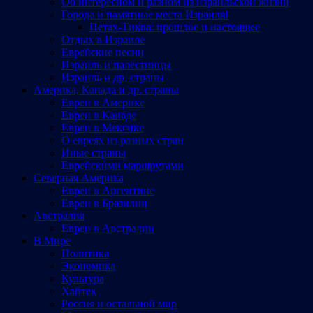
Об интересном и разном из израильской жизни
Города и памятные места Израиляl
Петах-Тиква: прошлое и настоящее
Отдых в Израиле
Еврейские песни
Израиль и палестинцы
Израиль и др. страны
Америка, Канада и др. страны
Евреи в Америке
Евреи в Канаде
Евреи в Мексике
О евреях из разных стран
Иные страны
Еврейскими маршрутами
Северная Америка
Евреи в Аргентине
Евреи в Бразилии
Австралия
Евреи в Австралии
В Мире
Политика
Экономика
Культура
Хайтек
Россия и остальной мир