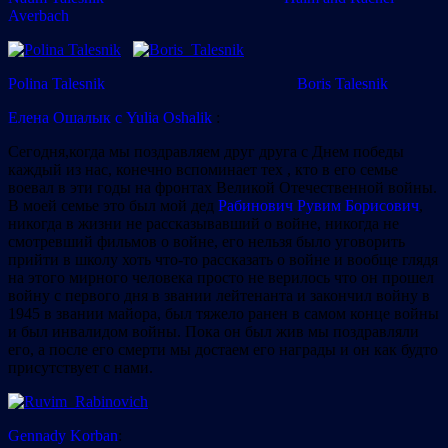
Averbach
Polina Talesnik
Boris Talesnik
Елена Ошалык с Yulia Oshalik
:
Сегодня,когда мы поздравляем друг друга с Днем победы
каждый из нас, конечно вспоминает тех , кто в его семье
воевал в эти годы на фронтах Великой Отечественной войны.
В моей семье это был мой дед
Рабинович Рувим Борисович
,
никогда в жизни не рассказывавший о войне, никогда не
смотревший фильмов о войне, его нельзя было уговорить
прийти в школу хоть что-то рассказать о войне и вообще глядя
на этого мирного человека просто не верилось что он прошел
войну с первого дня в звании лейтенанта и закончил войну в
1945 в звании майора, был тяжело ранен в самом конце войны
и был инвалидом войны. Пока он был жив мы поздравляли
его, а после его смерти мы достаем его награды и он как будто
присутствует с нами.
Gennady Korban
: