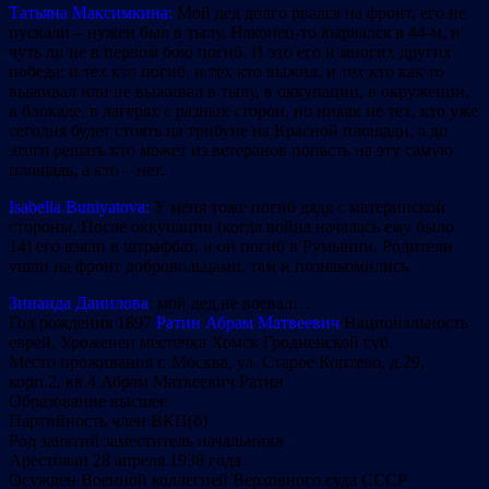
Татьяна Максимкина:
Мой дед долго рвался на фронт, его не
пускали – нужен был в тылу. Наконец-то вырвался в 44-м, и
чуть ли не в первом бою погиб. И это его и многих других
победа: и тех кто погиб, и тех кто выжил, и тех кто как то
выживал или не выживал в тылу, в оккупац
ии, в окружении,
в блокаде, в лагерях с разных сторон, но никак не тех, кто уже
сегодня будет стоять на трибуне на Красной площади, а до
этого решать кто может из ветеранов попасть на эту самую
площадь, а кто – нет.
Isabella Buniyatov
a:
У меня тоже погиб дядя с материнской
стороны. После оккупации (когда война началась ему было
14) его взяли в штрафбат, и он погиб в Румынии. Родители
ушли на фронт добровольцами, там и познакомились.
Зинаида Данилова
:
мой дед не воевал…
Год рождения 1897
Ратин Абрам Матвеевич
Национальность
еврей, Уроженец местечка Хомск Гродненской губ.
Место проживания г. Москва, ул. Старое Коптево, д.29,
корп.2, кв.4 Абрам Матвеевич Ратин
Образование высшее
Партийность член ВКП(б)
Род занятий заместитель начальника
Арестован 28 апреля 1938 года
Осужден Военной коллегией Верховного суда СССР