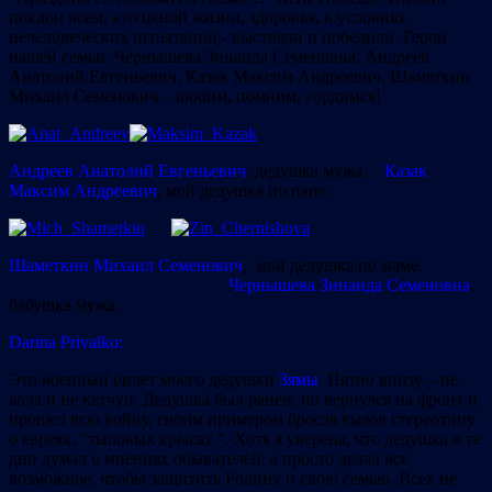
поклон всем, кто ценой жизни, здоровья, в условиях
нечеловеческих испытаний,- выстояли и победили. Герои
нашей семьи, Чернышева Зинаида Семеновна, Андреев
Анатолий Евгеньевич, Казак Максим Андреевич, Шаметкин
Михаил Семенович – любим, помним, гордимся!
Андреев Анатолий Евгеньевич
, дедушка мужа.
Казак
Максим Андреевич
, мой дедушка по папе.
Шаметкин Михаил Семенович
, мой дедушка по маме.
Чернышева Зинаида Семеновна
,
бабушка мужа.
Darina Privalko:
Это военный билет моего дедушки
Зямы
. Пятно внизу – не
кола и не кетчуп. Дедушка был ранен, но вернулся на фронт и
прошел всю войну, своим примером бросая вызов стереотипу
о евреях, “тыловых крысах “. Хотя я уверена, что дедушка в те
дни думал о мнениях обывателей, а просто делал все
возможное, чтобы защитить Родину и свою семью. Всех не