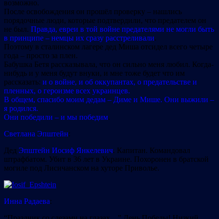
возможно.
После освобождения он прошёл проверку – нашлись
порядочные люди, которые подтвердили, что предателем он
не был.
Правда, евреи в той войне предателями не могли быть
в принципе – немцы их сразу расстреливали
.
Поэтому в сталинском лагере дед Миша отсидел всего четыре
года – просто за плен.
Бабушка Бетя рассказывала, что он сильно меня любил. Когда-
нибудь и у меня будут внуки, и мне тоже будет что им
рассказать:
и о войне, и об оккупантах, о предательстве и
пленных, о героизме всех украинцев.
В общем, спасибо моим дедам – Диме и Мише. Они выжили –
я родился.
Они победили – и мы победим
.
Светлана Эпштейн
:
Дед
Эпштейн Иосиф Янкелевич
. Капитан. Командовал
штрафбатом. Убит в 36 лет в Украине. Похоронен в братской
могиле под Лисичанском на хуторе Приволье.
Инна Радаева
:
“Праздник со слезами на глазах…” День Победы! Низкий