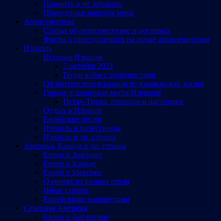
Помнить и не забывать
Праведники народов мира
Антисемитизм
Статьи об антисемитизме и погромах
Факты о преступлениях на почве антисемитизма
Израиль
История Израиля
7 октября 2023
Герои войн с террористами
Об интересном и разном из израильской жизни
Города и памятные места Израиляl
Петах-Тиква: прошлое и настоящее
Отдых в Израиле
Еврейские песни
Израиль и палестинцы
Израиль и др. страны
Америка, Канада и др. страны
Евреи в Америке
Евреи в Канаде
Евреи в Мексике
О евреях из разных стран
Иные страны
Еврейскими маршрутами
Северная Америка
Евреи в Аргентине