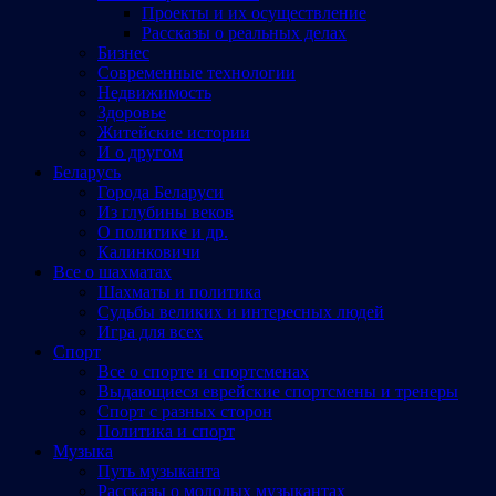
Проекты и их осуществление
Рассказы о реальных делах
Бизнес
Современные технологии
Недвижимость
Здоровье
Житейские истории
И о другом
Беларусь
Города Беларуси
Из глубины веков
О политике и др.
Калинковичи
Все о шахматах
Шахматы и политика
Судьбы великих и интересных людей
Игра для всех
Спорт
Все о спорте и спортсменах
Выдающиеся еврейские спортсмены и тренеры
Спорт с разных сторон
Политика и спорт
Музыка
Путь музыканта
Рассказы о молодых музыкантах