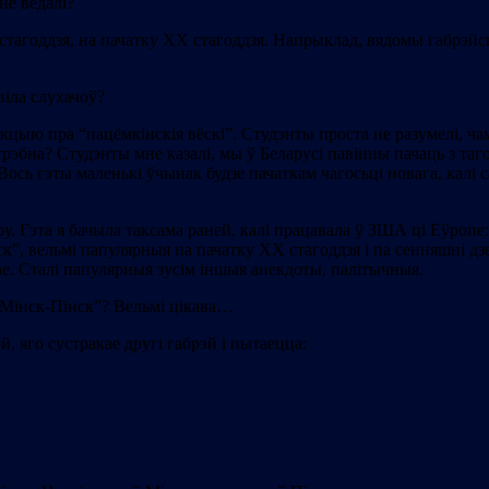
не ведалі?
тагоддзя, на пачатку ХХ стагоддзя. Напрыклад, вядомы габрэй
віла слухачоў?
кцыю пра “пацёмкінскія вёскі”. Студэнты проста не разумелі, чам
рэбна? Студэнты мне казалі, мы ў Беларусі павінны пачаць з таго
Вось гэты маленькі ўчынак будзе пачаткам чагосьці новага, калі 
у. Гэта я бачыла таксама раней, калi працавала ў ЗША ці Еўропе:
”, вельмі папулярныя на пачатку ХХ стагоддзя і па сенняшні дзе
ядае. Сталi папулярныя зусім іншыя анекдоты, палітычныя.
“Мінск-Пінск”? Вельмі цікава…
й, яго сустракае другі габрэй і пытаецца: