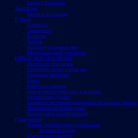
Евреи в Бразилии
Австралия
Евреи в Австралии
В Мире
Политика
Экономика
Культура
Хайтек
Россия и остальной мир
Международный терроризм
ЕВРЕЙСКОЕ НАСЛЕДИЕ
Еврейские праздники
Еврейские песни и мелодии
Еврейское местечко
Идиш
Еврейские притчи
Они оставили свой след в истории
Интересные судьбы
Еврейское коллекционирование: филателия, значки 
Материалы на разные темы
Генеалогия и поиски корней
Образ жизни
Туризм, путешествия и кулинария
Еврейская кухня
Благотворительность