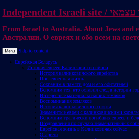
From Israel to Australia. About Jews and everything else / . על היהודים ועל כל דבר אחר
Австралии. О евреях и обо всем на свет
Skip to content
Menu
Еврейская Беларусь
История евреев Калинкович и района
История калинковичского еврейства
Послевоенная жизнь
Сохраним в памяти дом и его обитателей
Вспомним тех, кто оставил след в истории го
Интересные материалы наших земляков
Воспоминания земляков
История калинковичского спорта
Знаменитые евреи с калинковичскими корня
Вспомним трагически погибших евреев и бел
Поздравления по случаю знаменательных соб
Еврейская жизнь в Калинковичах сейчас
Озаричи