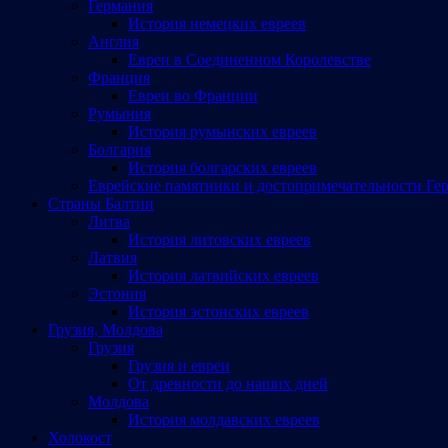
Германия
История немецких евреев
Англия
Евреи в Соединенном Королевстве
Франция
Евреи во Франции
Румыния
История румынских евреев
Болгария
История болгарских евреев
Еврейские памятники и достопримечательности Ге
Страны Балтии
Литва
История литовских евреев
Латвия
История латвийских евреев
Эстония
История эстонских евреев
Грузия, Молдова
Грузия
Грузия и евреи
От древности до наших дней
Молдова
История молдавских евреев
Холокост