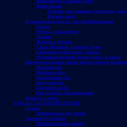
Информация к старому сайту
Ваши письма
Отзывы, предложения, уточнения, допо
Кто кого ищет
История евреев других городов Гомельщины
Гомель
Речица и Василевичи
Мозырь
Жлобин и Рогачев
Ельск, Петриков, Наровля, Туров
Светлогорск (Шатилки), Паричи
Остальные местечки белорусского Полесья
Материалы о жизни евреев других городов Беларус
Минская обл.
Витебская обл.
Могилевская обл.
Брестская обл.
Гродненская обл.
Как это было. Воспоминания
Беларусь и евреи
СТРАНЫ ЗАПАДНОЙ ЕВРОПЫ
Польша
История польских евреев
Чешская Республика
История чешских евреев