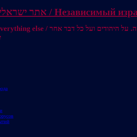
Independent Israeli site / אתר ישראלי עצמאי 
מישראל לאוסטרליה / От Израиля до
е
рода
ми
орусов
ытий