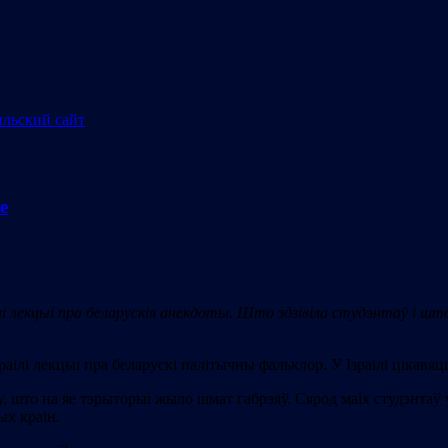
е
лекцыі пра беларускія анекдоты. Што здзівіла студэнтаў і што 
раілі лекцыі пра беларускі палітычны фальклор. У Ізраілі цікав
у, што на яе тэрыторыі жыло шмат габрэяў. Сярод маіх студэнтаў у
ых краiн.