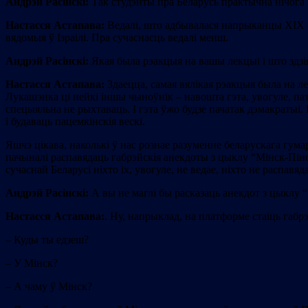
Андрэй Расінскі:
Так студэнты пра Беларусь практычна нічога 
Настасся Астапава:
Ведалі, што адбывалася напрыканцы ХІХ с
вядомыя ў Ізраілі. Пра сучаснасць ведалі менш.
Андрэй Расінскі:
Якая была рэакцыя на вашы лекцыі і што здзі
Настасся Астапава:
Здаецца, самая вялікая рэакцыя была на ле
Лукашэнка ці нейкі іншы чыноўнік – навошта гэта, увогуле, пат
спецыяльна не рыхтаваць. І гэта ўжо будзе пачатак дэмакратыі. 
і будаваць пацемкінскія вескі.
Яшчэ цікава, наколькі ў нас рознае разуменне беларускага гумар
пачыналi распавядаць габрэйскія анекдоты з цыклу “Мінск-Пінск
сучаснай Беларусі ніхто іх, увогуле, не ведае, ніхто не распав
Андрэй Расінскі:
А вы не маглі бы расказаць анекдот з цыклу 
Настасся Астапава:
. Ну, напрыклад, на платформе стаіць габрэ
– Куды ты едзеш?
– У Мінск?
– А чаму ў Мінск?