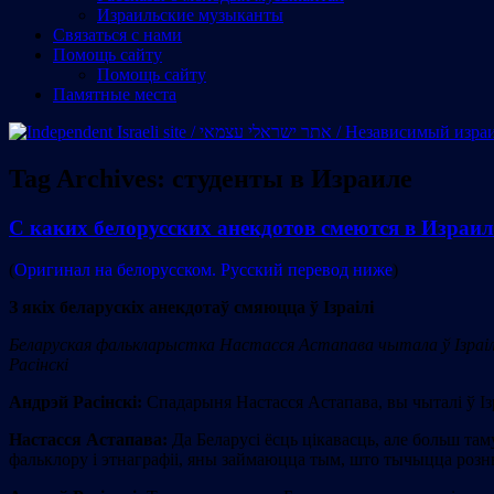
Израильские музыканты
Cвязаться с нами
Помощь сайту
Помощь сайту
Памятные места
Tag Archives:
студенты в Израиле
С каких белорусских анекдотов смеются в Израил
(
Оригинал на белорусском. Русский перевод ниже
)
З якіх беларускіх анекдотаў смяюцца ў Ізраілі
Беларуская фалькларыстка Настасся Астапава чытала ў Ізраілі 
Расінскі
Андрэй Расінскі:
Спадарыня Настасся Астапава, вы чыталі ў Із
Настасся Астапава:
Да Беларусі ёсць цікавасць, але больш там
фальклору і этнаграфіі, яны займаюцца тым, што тычыцца розн