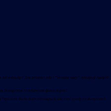
даследчыцу? Для belisrael.info i “Новага часу” гутарыў Андрэй
яцца беларускім палітычным фальклорам?
 Ізраілі не было іхніх нашчадкаў, але гэта цэнтр па вывучэнні