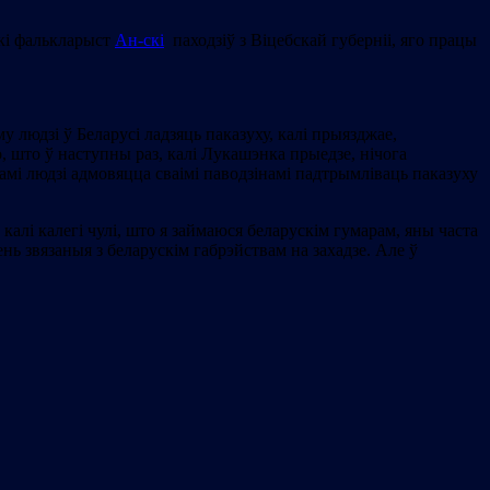
скі фалькларыст
Ан-скі
паходзіў з Віцебскай губерніі, яго працы
у людзі ў Беларусі ладзяць паказуху, калі прыязджае,
, што ў наступны раз, калі Лукашэнка прыедзе, нічога
самі людзі адмовяцца сваімі паводзінамі падтрымліваць паказуху
 калi калегі чулі, што я займаюся беларускім гумарам, яны часта
нь звязаныя з беларускім габрэйствам на захадзе. Але ў