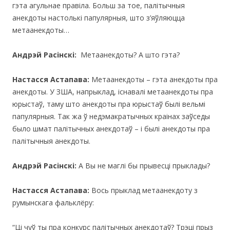
гэта агульнае правіла. Больш за тое, палiтычныя
анекдоты настолькi папулярныя, што з’яўляюцца
метаанекдоты…
Андрэй Расінскі:
Метаанекдоты? А што гэта?
Настасся Астапава:
Метаанекдоты – гэта анекдоты пра
анекдоты. У ЗША, напрыклад, iснавалі метаанекдоты пра
юрыстаў, таму што анекдоты пра юрыстаў былi вельмі
папулярныя. Так жа ў недэмакратычных краiнах заўседы
было шмат палiтычных анекдотаў – і былі анекдоты пра
палітычныя анекдоты.
Андрэй Расінскі:
А Вы не маглі бы прывесці прыклады?
Настасся Астапава:
Вось прыклад метаанекдоту з
румынскага фальклёру:
“Ці чуў ты пра конкурс палітычных анекдотаў? Трэці прыз