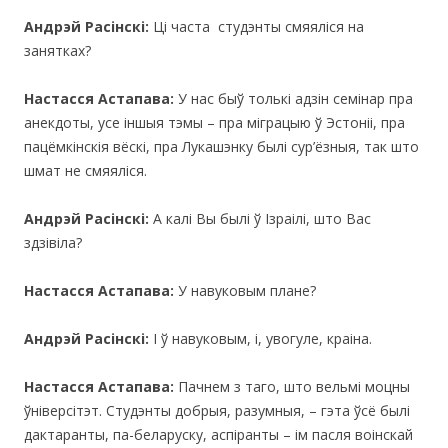
Андрэй Расінскі:
Ці часта студэнты смяяліся на
занятках?
Настасся Астапава:
У нас быў толькі адзін семінар пра
анекдоты, усе іншыя тэмы – пра міграцыю ў Эстоніі, пра
пацёмкінскія вёскі, пра Лукашэнку былі сур’ёзныя, так што
шмат не смяяліся.
Андрэй Расінскі:
А калі Вы былі ў Iзраiлi, што Вас
здзівіла?
Настасся Астапава:
У навуковым плане?
Андрэй Расінскі:
І ў навуковым, і, увогуле, краіна.
Настасся Астапава:
Пачнем з таго, што вельмі моцны
ўніверсітэт. Студэнты добрыя, разумныя, – гэта ўсё былі
дактаранты, па-беларуску, аспіранты – ім пасля воінскай