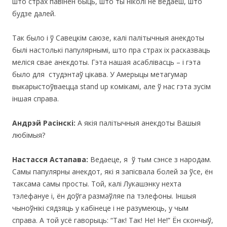
што страх павінен быць, што ты ніколі не ведаеш, што
будзе далей.
Так было і ў Савецкім саюзе, калі палітычныя анекдоты
былі настолькі папулярнымі, што пра страх іх расказваць
меліся свае анекдоты. Гэта нашая асаблівасць – і гэта
было для студэнтаў цікава. У Амерыцы метагумар
выкарыстоўваецца stand up комікамі, але ў нас гэта зусім
іншая справа.
Андрэй Расінскі:
А якія палітычныя анекдоты Вашыя
любімыя?
Настасся Астапава:
Ведаеце, я ў тым сэнсе з народам.
Самы папулярны анекдот, які я запісвала болей за ўсе, ён
таксама самы просты. Той, калі Лукашэнку нехта
тэлефануе і, ён доўга размаўляе па тэлефоны. Іншыя
чыноўнікі сядзяць у кабінеце і не разумеюць, у чым
справа. А той усё гаворыць: “Так! Так! Не! Не!” Ён скончыў,