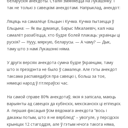
беларускія анекдоты. Сталін змяняецца на Лукашэнку. І
так не толькі з савецкімі анекдотамі. Напрыклад, анекдот:
Ляцяць на самалёце Ельцын і Кучма. Кучма пытаецца ў
Ельцына: — Як вы думаеце, Барыс Мікалаевіч, калі наш
самалёт разаб’ецца, хто будзе болей плакаць: украінцы ці
рускія? — Нууу, мяркую, беларусы. — А чаму? — Дык,
таму што з намі Лукашэнкі няма.
У другіх версіях анекдота сумна будзе ўкраiнцам, таму
што iх презiдэнта не было ў самалеце. Але гэты анекдот
таксама распавядаўся пра савецкi i, больш за тое,
нямецкi народ ў гiтлераўскi час.
На самой справе 80% анекдотаў, якiя я запiсала, маюць
варыянты ад савецкiх да кубiнскiх, мексiканскiх цi егiпецкiх.
А першая фiксацыя ўсiм вядомага анекдота “вось і
дакажы потым, што я не вярблюд” – увогуле, у персідскіх
крыніцах 12 стагоддзя, але ў гэтым нічога такога няма,