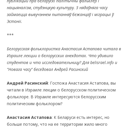
публiкацый пра беларускi палiтычны фальклёр i
нацыяналiзм, студэнцкую культуру. З нядаўняга часу
займаецца вывучэннем пытанняў бежанцаў і міграцыі ў
Эстоніі.
***
Белорусская фольклористка Анастасия Астапова читала в
Израиле лекции о белорусских анекдотах. Что удивило
студентов и что исследовательницу? Для belisrael.info и
“Новага часу” беседовал Андрей Расинский
Андрей Расинский
: Госпожа Анастасия Астапова, вы
читали в Израиле лекции о белорусском политическом
фольклоре. В Израиле интересуются белорусским
политическим фольклором?
Анастасия Астапова
: К Беларуси есть интерес, но
больше потому, что на ее территории жило много