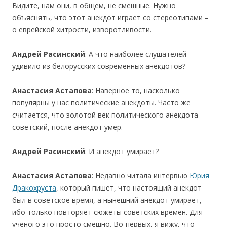
Видите, нам они, в общем, не смешные. Нужно
объяснять, что этот анекдот играет со стереотипами –
о еврейской хитрости, изворотливости.
Андрей Расинский
: А что наиболее слушателей
удивило из белорусских современных анекдотов?
Анастасия Астапова
: Наверное то, насколько
популярны у нас политические анекдоты. Часто же
считается, что золотой век политического анекдота –
советский, после анекдот умер.
Андрей Расинский
: И анекдот умирает?
Анастасия Астапова
: Недавно читала интервью
Юрия
Дракохруста
, который пишет, что настоящий анекдот
был в советское время, а нынешний анекдот умирает,
ибо только повторяет сюжеты советских времен. Для
ученого это просто смешно. Во-первых, я вижу, что