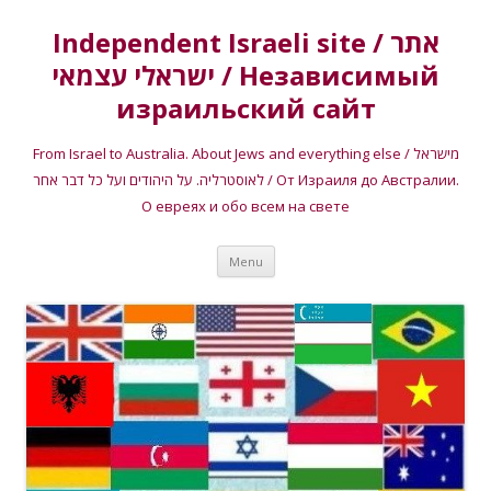
Independent Israeli site / אתר
ישראלי עצמאי / Независимый
израильский сайт
From Israel to Australia. About Jews and everything else / מישראל
לאוסטרליה. על היהודים ועל כל דבר אחר / От Израиля до Австралии.
О евреях и обо всем на свете
Skip
Menu
to
content