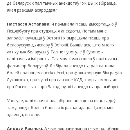
да беларускіх палітычных анекдотаў? Як Вы іх збіраеце,
якая рэакцыя асяроддзя?
Настасся Астапава:
Я пачынала пісаць дысертацыю ў
Пецярбургу пра студэнцкія анекдоты. Потым мяне
запрасілі вучыцца ў Эстоніі і я вырашыла пісаць пра
беларускую дыяспару ў Эстоніі. Выявілася, што многія
актыўныя беларусы ў Таліне i ўвогуле ў Еўропе –
палітычныя імігранты. Так мая тэма сышла ў палiтычны
фальклор беларусаў. Я збірала анекдоты, распытвала
болей пра пацёмкінскія вёскі, пра фальклорную біяграфію
Лукашэнка, пра чуткi пра сачэнне КДБ, тэорыі змовы як
пра Расею, так i пра Захад, чуткi і анекдоты пра выбары.
Увогуле, калі я пачынала збіраць анекдоты пяць гадоў
таму, людзі больш баяліся іх распавядаць. Цяпер, мне
здаецца, што не.
Андрэй Расінскі:
А чым адрозніваюцца і чым падобныя