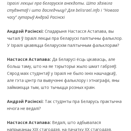
Ізраілі лекцыі пра беларускія анекдоты. Што здзівіла
студэнтаў і што даследчыцу? Для belisrael.info i “Новага
часу” гутарыў Андрэй Расінскі
Андрэй Расінскі:
Спадарыня Настасся Астапава, вы
чыталі ў Ізраілі лекцыі пра беларускі палітычны фальклор.
У Ізраілі цікавяцца беларускім палітычным фальклорам?
Настасся Астапава:
Да Беларусі ёсць цікавасць, але
больш таму, што на яе тэрыторыі жыло шмат габрэяў.
Сярод маіх студэнтаў у Ізраілі не было іхніх нашчадкаў,
але гэта цэнтр па вывучэнні фальклору і этнаграфіі, яны
займаюцца тым, што тычыцца розных краiн.
Андрэй Расінскі:
Так студэнты пра Беларусь практычна
нічога не ведалі?
Настасся Астапава:
Ведалі, што адбывалася
напрыканцы ХІХ стагоддзя, на пачатку ХХ стагоддзя.