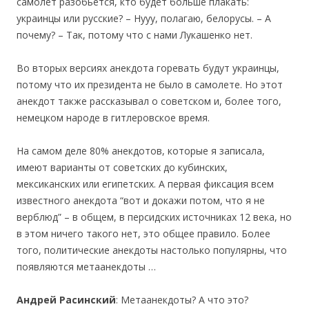
самолет разобьется, кто будет больше плакать:
украинцы или русские? – Нууу, полагаю, белорусы. – А
почему? – Так, потому что с нами Лукашенко нет.
Во вторых версиях анекдота горевать будут украинцы,
потому что их президента не было в самолете. Но этот
анекдот также рассказывал о советском и, более того,
немецком народе в гитлеровское время.
На самом деле 80% анекдотов, которые я записала,
имеют варианты от советских до кубинских,
мексиканских или египетских. А первая фиксация всем
известного анекдота “вот и докажи потом, что я не
верблюд” – в общем, в персидских источниках 12 века, но
в этом ничего такого нет, это общее правило. Более
того, политические анекдоты настолько популярны, что
появляются метаанекдоты …
Андрей Расинский
: Метаанекдоты? А что это?