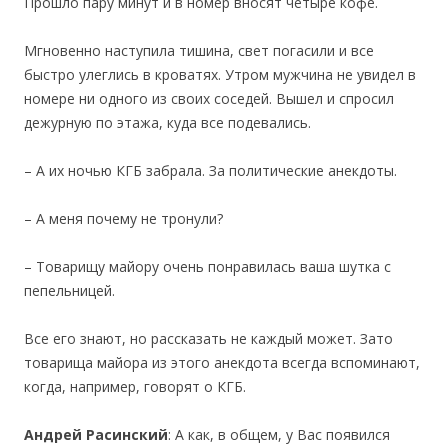
Прошло пару минут и в номер вносят четыре кофе.
Мгновенно наступила тишина, свет погасили и все
быстро улеглись в кроватях. Утром мужчина не увидел в
номере ни одного из своих соседей. Вышел и спросил
дежурную по этажа, куда все подевались.
– А их ночью КГБ забрала. За политические анекдоты.
– А меня почему не тронули?
– Товарищу майору очень понравилась ваша шутка с
пепельницей.
Все его знают, но рассказать не каждый может. Зато
товарища майора из этого анекдота всегда вспоминают,
когда, например, говорят о КГБ.
Андрей Расинский
: А как, в общем, у Вас появился