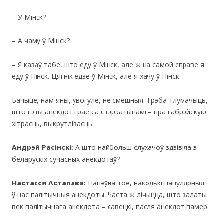
– У Мінск?
– А чаму ў Мінск?
– Я казаў табе, што еду ў Мінск, але ж на самой справе я
еду ў Пінск. Цягнік едзе ў Мінск, але я хачу ў Пінск.
Бачыце, нам яны, увогуле, не смешныя. Трэба тлумачыць,
што гэты анекдот грае са стэрэатыпамi – пра габрэйскую
хітрасць, выкрутлівасць.
Андрэй Расінскі:
А што найбольш слухачоў здзівіла з
беларускіх сучасных анекдотаў?
Настасся Астапава:
Напэўна тое, наколькi папулярныя
ў нас палiтычныя анекдоты. Часта ж лiчыцца, што залаты
век палiтычнага анекдота – савецкi, пасля анекдот памер.