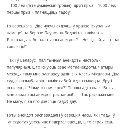
– 100 лей (гэта румынскія грошы), другі прыз – 1000 лей,
першы прыз – пятнаццаць гадоў”
І з савецкага: “Два чукчы сядзяць у яранзе (скураным
намёце) на беразе Паўночна-Ледавітага акіяна. –
Расказаць табе палітычны анекдот? – Не! Цішэй, а то нас
сашлюць!”.
Так i ў Беларусi, палiтычныя анекдоты настолькi
папулярныя, што icнуюць свае метаанекдоты. Чатыры
месяцы таму мне распавеў адзiн з iх Алесь Міхалевіч. Два
суддзі размаўляюць паміж сабой. Адзін смяецца. Другі
пытаецца: “Чаму ты смяешся?” Першы адказвае: “Вось
мне зараз такі анекдот распавялі!” – Так раскажы мне. –
Не магу, я за яго дзесяць гадоў даў.
Гэты анекдот распавядалi i ў савецкiя часы, як i тады, ў
анекдотах увесь час падкрэсліваецца, што страх ёсць,