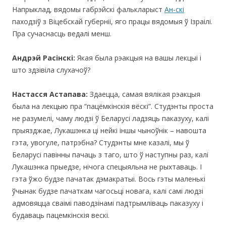
Напрыклад, вядомы габрэйскі фалькларыст
Ан-скі
паходзіў з Віцебскай губерніі, яго працы вядомыя ў Ізраілі.
Пра сучаснасць ведалі менш.
Андрэй Расінскі:
Якая была рэакцыя на вашы лекцыі і
што здзівіла слухачоў?
Настасся Астапава:
Здаецца, самая вялікая рэакцыя
была на лекцыю пра “пацёмкінскія вёскі”. Студэнты проста
не разумелі, чаму людзі ў Беларусі ладзяць паказуху, калі
прыязджае, Лукашэнка ці нейкі іншы чыноўнік – навошта
гэта, увогуле, патрэбна? Студэнты мне казалі, мы ў
Беларусі павінны пачаць з таго, што ў наступны раз, калі
Лукашэнка прыедзе, нічога спецыяльна не рыхтаваць. І
гэта ўжо будзе пачатак дэмакратыі. Вось гэты маленькі
ўчынак будзе пачаткам чагосьці новага, калі самі людзі
адмовяцца сваімі паводзінамі падтрымліваць паказуху і
будаваць пацемкінскія вескі.