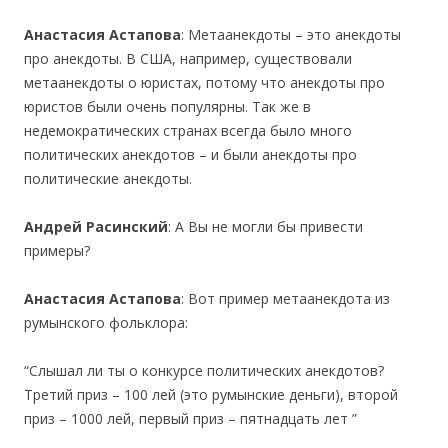
Анастасия Астапова
: Метаанекдоты – это анекдоты
про анекдоты. В США, например, существовали
метаанекдоты о юристах, потому что анекдоты про
юристов были очень популярны. Так же в
недемократических странах всегда было много
политических анекдотов – и были анекдоты про
политические анекдоты.
Андрей Расинский
: А Вы не могли бы привести
примеры?
Анастасия Астапова
: Вот пример метаанекдота из
румынского фольклора:
“Слышал ли ты о конкурсе политических анекдотов?
Третий приз – 100 лей (это румынские деньги), второй
приз – 1000 лей, первый приз – пятнадцать лет ”