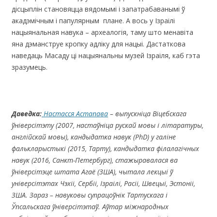
дicцыплiн становяцца вядомымi i запатрабаванымi ў
акадэмiчным i папулярным плане. А вось у Ізраiлi
нацыянальная навука – археалогiя, таму што менавiта
яна дэманструе кропку адліку для нацыi. Дастаткова
наведаць Масаду цi нацыянальны музей Ізраiля, каб гэта
зразумець.
Даведка:
Настасся Астапава
– выпускніца Віцебскага
ўніверсітэту (2007, настаўніца рускай мовы і літаратуры,
англійскай мовы), кандыдатка навук (
PhD)
у галіне
фалькларыстыкі (2015, Тарту), кандыдатка філалагічных
навук (2016, Санкт-Петербург), стажыравалася ва
ўніверсітэце штата Агаё (ЗША), чытала лекцы
i
ў
унiверсiтэтах Чэхіі, Сербіі, Ізраілі
,
Рас
ii,
Швецы
i,
Эстон
ii,
ЗША.
Зараз – навуковы супрацоўнік Тартускага i
Ўпсальскага ўнiверсiтэтаў. Аўтар мiжнародных