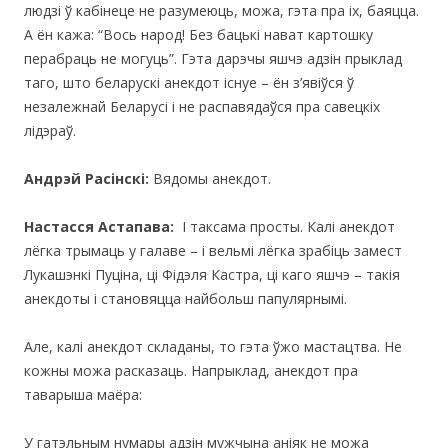
людзі ў кабінеце не разумеюць, можа, гэта пра іх, баяцца.
А ён кажа: “Вось народ! Без бацькі нават картошку
перабраць не могуць”. Гэта дарэчы яшчэ адзiн прыклад
таго, што беларускi анекдот iснуе – ён з’явiўся ў
незалежнай Беларусi i не распавядаўся пра савецкiх
лiдэраў.
Андрэй Расінскі:
Вядомы анекдот.
Настасся Астапава:
I таксама просты. Калi анекдот
лёгка трымаць у галаве – і вельмі лёгка зрабіць замест
Лукашэнкі Пуціна, ці Фідэля Кастра, ці каго яшчэ – такія
анекдоты і становяцца найбольш папулярнымі.
Але, калі анекдот складаны, то гэта ўжо мастацтва. Не
кожны можа расказаць. Напрыклад, анекдот пра
таварыша маёра:
У гатэльным нумары адзін мужчына аніяк не можа