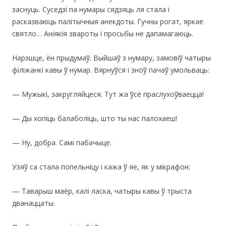
заснуць. Суседзі па нумары сядзяць ля стала і
расказваюць палітычныя анекдоты. Гучны рогат, яркае
святло… Аніякія звароты і просьбы не дапамагаюць.
Нарэшце, ён прыдумаў. Выйшаў з нумару, замовіў чатыры
філіжанкі кавы ў нумар. Вярнуўся і зноў пачаў умольваць:
— Мужыкі, закругляйцеся. Тут жа ўсё праслухоўваецца!
— Ды хопіць балаболіць, што ты нас палохаеш!
— Ну, добра. Самі пабачыце.
Узяў са стала попельніцу і кажа ў яе, як у мікрафон:
— Таварыш маёр, калі ласка, чатыры кавы ў трыста
дванаццаты.