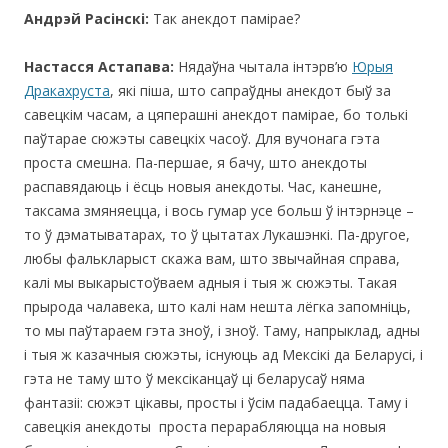
Андрэй Расінскі:
Так анекдот памірае?
Настасся Астапава:
Нядаўна чытала iнтэрв’ю
Юрыя
Дракахруста
, якi пiша, што сапраўдны анекдот быў за
савецкім часам, а цяперашні анекдот памірае, бо толькі
паўтарае сюжэты савецкіх часоў. Для вучонага гэта
проста смешна. Па-першае, я бачу, што анекдоты
распавядаюць і ёсць новыя анекдоты. Час, канешне,
таксама змяняецца, i вось гумар усе больш ў інтэрнэце –
то ў дэматыватарах, то ў цытатах Лукашэнкi. Па-другое,
любы фалькларыст скажа вам, што звычайная справа,
калі мы выкарыстоўваем адныя і тыя ж сюжэты. Такая
прырода чалавека, што калі нам нешта лёгка запомніць,
то мы паўтараем гэта зноў, і зноў. Таму, напрыклад, адны
i тыя ж казачныя сюжэты, icнуюць ад Мексiкi да Беларусi, i
гэта не таму што ў мексiканцаў цi беларусаў няма
фантазii: сюжэт цiкавы, просты i ўciм падабаецца. Таму i
савецкія анекдоты проста перарабляюцца на новыя