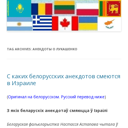
TAG ARCHIVES:
АНЕКДОТЫ О ЛУКАШЕНКО
С каких белорусских анекдотов смеются
в Израиле
(
Оригинал на белорусском. Русский перевод ниже
)
З якіх беларускіх анекдотаў смяюцца ў Ізраілі
Беларуская фалькларыстка Настасся Астапава чытала ў