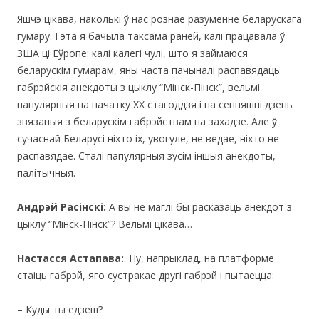
Яшчэ цікава, наколькі ў нас рознае разуменне беларускага
гумару. Гэта я бачыла таксама раней, калi працавала ў
ЗША ці Еўропе: калi калегі чулі, што я займаюся
беларускім гумарам, яны часта пачыналi распавядаць
габрэйскія анекдоты з цыклу “Мінск-Пінск”, вельмі
папулярныя на пачатку ХХ стагоддзя і па сенняшні дзень
звязаныя з беларускім габрэйствам на захадзе. Але ў
сучаснай Беларусі ніхто іх, увогуле, не ведае, ніхто не
распавядае. Сталi папулярныя зусім іншыя анекдоты,
палітычныя.
Андрэй Расінскі:
А вы не маглі бы расказаць анекдот з
цыклу “Мінск-Пінск”? Вельмі цікава…
Настасся Астапава:
. Ну, напрыклад, на платформе
стаіць габрэй, яго сустракае другі габрэй і пытаецца:
– Куды ты едзеш?