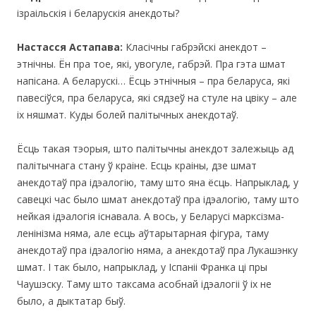
ізраільскія і беларускія анекдоты?
Настасся Астапава:
Класічны габрэйскі анекдот –
этнічны. Ён пра тое, які, увогуле, габрэй. Пра гэта шмат
напісана. А беларускі… Ёсць этнічныя – пра беларуса, які
павесіўся, пра беларуса, які сядзеў на стуле на цвіку – але
іх няшмат. Куды болей палітычных анекдотаў.
Ёсць такая тэорыя, што палітычны анекдот залежыць ад
палітычнага стану ў краіне. Есць краiны, дзе шмат
анекдотаў пра iдэалогiю, таму што яна ёсць. Напрыклад, у
савецкі час было шмат анекдотаў пра ідэалогію, таму што
нейкая ідэалогія існавала. А вось, у Беларусі маркciзма-
ленiнiзма няма, але есць аўтарытарная фігура, таму
анекдотаў пра ідэалогію няма, а анекдотаў пра Лукашэнку
шмат. І так было, напрыклад, у Іспаніі Франка цi пры
Чаушэску. Таму што таксама асобнай ідэалогіі ў іх не
было, а дыктатар быў.