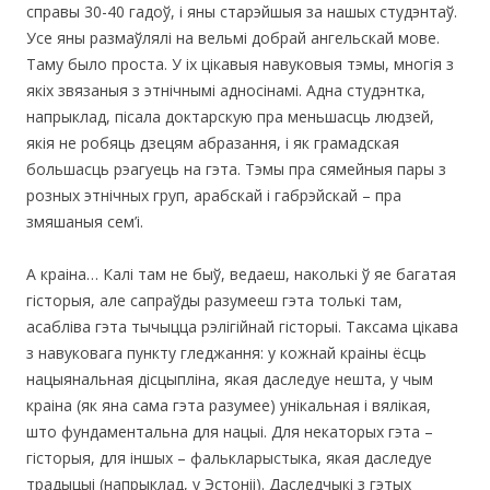
справы 30-40 гадоў, і яны старэйшыя за нашых студэнтаў.
Усе яны размаўлялі на вельмі добрай ангельскай мове.
Таму было проста. У іх цікавыя навуковыя тэмы, многiя з
якіх звязаныя з этнічнымі адносінамі. Адна студэнтка,
напрыклад, пісала доктарскую пра меньшасць людзей,
якія не робяць дзецям абразання, і як грамадская
большасць рэагуець на гэта. Тэмы пра сямейныя пары з
розных этнiчных груп, арабскай і габрэйскай – пра
змяшаныя сем’і.
А краіна… Калі там не быў, ведаеш, наколькi ў яе багатая
гісторыя, але сапраўды разумееш гэта толькі там,
асаблiва гэта тычыцца рэлігійнай гісторыі. Таксама цікава
з навуковага пункту гледжання: у кожнай краiны ёсць
нацыянальная дicцыплiна, якая даследуе нешта, у чым
краiна (як яна сама гэта разумее) унiкальная i вялiкая,
што фундаментальна для нацыi. Для некаторых гэта –
гiсторыя, для iншых – фалькларыстыка, якая даследуе
традыцыi (напрыклад, у Эстонii). Даследчыкi з гэтых