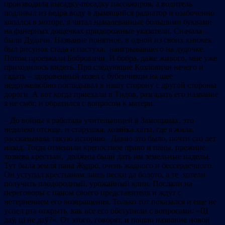
производила высадку-посадку пассажиров, а водитель
подливал из ведра воду в дымящийся радиатор и озабоченно
копался в моторе, я читал намалеванные большими буквами
на фанерных дощечках придорожные указатели. Сначала
были Дудичи. Название понятное, в одной из своих книжек
был рисунок стада и пастуха, наигрывавшего на дудочке.
Потом проезжали Бобровичи. И бобра, даже живого, мне уже
приходилось видеть. Про следующие Козловичи нечего и
гадать – здоровенный козел с бубенчиком на шее
недружелюбно поглядывал в нашу сторону с другой стороны
дороги. А вот когда приехали в Тидов, разгадать его название
я не смог, и обратился с вопросом к матери.
– До войны я работала учительницей в Замощанах, это
недалеко отсюда, и старушка, хозяйка хаты, где я жила,
рассказывала такую историю. Давно это было, почти сто лет
назад. Тогда отменили крепостное право и паны, прежние
хозяева крестьян, должны были дать им земельные наделы.
Тут была земля пана Жудро, очень жадного и бессердечного.
Он уступал крестьянам лишь пески да болото, а те хотели
получить плодородный, урожайный клин. Послали на
переговоры с паном своего представителя и ждут с
нетерпением его возвращения. Только тот показался и еще не
успел рта открыть, как все его обступили с вопросами: «Ці
даў, ці не даў?». От этого, говорят, и пошло название новой