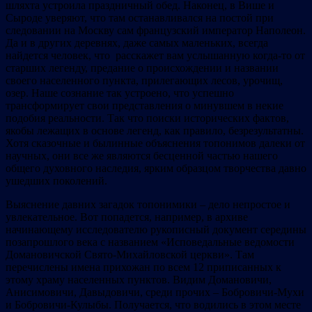
шляхта устроила праздничный обед. Наконец, в Више и
Сыроде уверяют, что там останавливался на постой при
следовании на Москву сам французский император Наполеон.
Да и в других деревнях, даже самых маленьких, всегда
найдется человек, что расскажет вам услышанную когда-то от
старших легенду, предание о происхождении и названии
своего населенного пункта, прилегающих лесов, урочищ,
озер. Наше сознание так устроено, что успешно
трансформирует свои представления о минувшем в некие
подобия реальности. Так что поиски исторических фактов,
якобы лежащих в основе легенд, как правило, безрезультатны.
Хотя сказочные и былинные объяснения топонимов далеки от
научных, они все же являются бесценной частью нашего
общего духовного наследия, ярким образцом творчества давно
ушедших поколений.
Выяснение давних загадок топонимики – дело непростое и
увлекательное. Вот попадется, например, в архиве
начинающему исследователю рукописный документ середины
позапрошлого века с названием «Исповедальные ведомости
Домановичской Свято-Михайловской церкви». Там
перечислены имена прихожан по всем 12 приписанных к
этому храму населенных пунктов. Видим Домановичи,
Анисимовичи, Давыдовичи, среди прочих – Бобровичи-Мухи
и Бобровичи-Кулыбы. Получается, что водились в этом месте