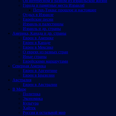
Об интересном и разном из израильской жизни
Города и памятные места Израиляl
Петах-Тиква: прошлое и настоящее
Отдых в Израиле
Еврейские песни
Израиль и палестинцы
Израиль и др. страны
Америка, Канада и др. страны
Евреи в Америке
Евреи в Канаде
Евреи в Мексике
О евреях из разных стран
Иные страны
Еврейскими маршрутами
Северная Америка
Евреи в Аргентине
Евреи в Бразилии
Австралия
Евреи в Австралии
В Мире
Политика
Экономика
Культура
Хайтек
Россия и остальной мир