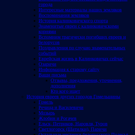
города
Интересные материалы наших земляков
Воспоминания земляков
История калинковичского спорта
Знаменитые евреи с калинковичскими
корнями
Вспомним трагически погибших евреев и
белорусов
Поздравления по случаю знаменательных
событий
Еврейская жизнь в Калинковичах сейчас
Озаричи
Информация к старому сайту
Ваши письма
Отзывы, предложения, уточнения,
дополнения
Кто кого ищет
История евреев других городов Гомельщины
Гомель
Речица и Василевичи
Мозырь
Жлобин и Рогачев
Ельск, Петриков, Наровля, Туров
Светлогорск (Шатилки), Паричи
Остальные местечки белорусского Полесья