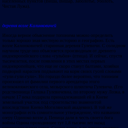
населенных пунктов (Виша, Вишар, Заболотье, Уболоть,
Чистая Лужа).
деревня возле Калинковичей
Иногда верное объяснение топонима можно определить
только хорошо зная местную историю и географию. Есть
возле Калинковичей старинная деревня Гулевичи. С солидном
научном труде оно объясняется производным от древнего
индоевропейского слова «гульбия» (птица). И сейчас, спустя
тысячелетия, после появления в этих местах первых
индоевропейцев, что еще не скоро станут балтами, хозяйки
подворий нараспев подзывают на корм своих гусей словами
«гули-гули-гули». Но гораздо более вероятно, что топоним
произошел от фамилии первого арендатора этого
великокняжеского села, мозырского шляхтича Гулевича. (Его
родственница Галшка Гулевичевна, по второму мужу Лозка, в
начале 17 века подарила принадлежавший ей в Киеве
земельный участок под строительство знаменитой
впоследствии Киево-Могилянской академии). В той же
монографии есть сомнительное утверждение, что названию
озеру Одиноко возле д. Пеница дали в честь своего бога
войны Одина проходившее тут 1,8 тысячи лет назад
германское племя готов. Скорее всего, в те давние времена