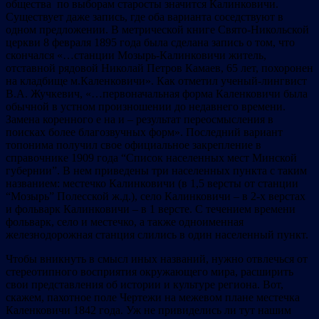
общества по выборам старосты значится Калинковичи.
Существует даже запись, где оба варианта соседствуют в
одном предложении. В метрической книге Свято-Никольской
церкви 8 февраля 1895 года была сделана запись о том, что
скончался «…станции Мозырь-Калинковичи житель,
отставной рядовой Николай Петров Камаев, 65 лет, похоронен
на кладбище м.Каленковичи». Как отметил ученый-лингвист
В.А. Жучкевич, «…первоначальная форма Каленковичи была
обычной в устном произношении до недавнего времени.
Замена коренного е на и – результат переосмысления в
поисках более благозвучных форм». Последний вариант
топонима получил свое официальное закрепление в
справочнике 1909 года “Список населенных мест Минской
губернии”. В нем приведены три населенных пункта с таким
названием: местечко Калинковичи (в 1,5 версты от станции
“Мозырь” Полесской ж.д.), село Калинковичи – в 2-х верстах
и фольварк Калинковичи – в 1 версте. С течением времени
фольварк, село и местечко, а также одноименная
железнодорожная станция слились в один населенный пункт.
Чтобы вникнуть в смысл иных названий, нужно отвлечься от
стереотипного восприятия окружающего мира, расширить
свои представления об истории и культуре региона. Вот,
скажем, пахотное поле Чертежи на межевом плане местечка
Каленковичи 1842 года. Уж не привиделись ли тут нашим