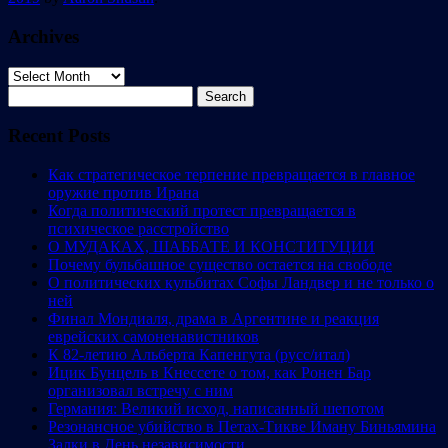
Archives
Archives
Search
for:
Recent Posts
Как стратегическое терпение превращается в главное
оружие против Ирана
Когда политический протест превращается в
психическое расстройство
О МУДАКАХ, ШАББАТЕ И КОНСТИТУЦИИ
Почему бульбашное существо остается на свободе
О политических кульбитах Софы Ландвер и не только о
ней
Финал Мондиаля, драма в Аргентине и реакция
еврейских самоненавистников
К 82-летию Альберта Капенгута (русс/итал)
Ицик Бунцель в Кнессете о том, как Ронен Бар
организовал встречу с ним
Германия: Великий исход, написанный шепотом
Резонансное убийство в Петах-Тикве Иману Биньямина
Залки в День независимости