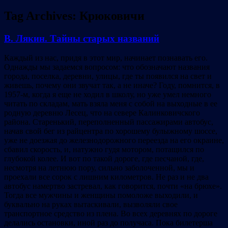
Tag Archives:
Крюковичи
В. Лякин. Тайны старых названий
Каждый из нас, придя в этот мир, начинает познавать его.
Однажды мы задаемся вопросом: что обозначают названия
города, поселка, деревни, улицы, где ты появился на свет и
живешь, почему они звучат так, а не иначе? Году, помнится, в
1957-м, когда я еще не ходил в школу, но уже умел немного
читать по складам, мать взяла меня с собой на выходные в ее
родную деревню Лесец, что на севере Калинковичского
района. Старенький, переполненный пассажирами автобус,
начав свой бег из райцентра по хорошему булыжному шоссе,
уже не доезжая до железнодорожного переезда на его окраине,
сбавил скорость, и, натужно гудя мотором, потащился по
глубокой колее. И вот по такой дороге, где песчаной, где,
несмотря на летнюю пору, сильно заболоченной, мы и
проехали все сорок с лишним километров. Не раз и не два
автобус намертво застревал, как говорится, почти «на брюхе».
Тогда все мужчины и женщины помоложе выходили, и
буквально на руках вытаскивали, вызволяли свое
транспортное средство из плена. Во всех деревнях по дороге
делались остановки, иной раз до получаса. Пока билетерша