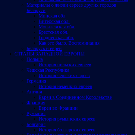
Материалы о жизни евреев других городов
Беларуси
Минская обл.
Витебская обл.
Могилевская обл.
Брестская обл.
Гродненская обл.
Как это было. Воспоминания
Беларусь и евреи
СТРАНЫ ЗАПАДНОЙ ЕВРОПЫ
Польша
История польских евреев
Чешская Республика
История чешских евреев
Германия
История немецких евреев
Англия
Евреи в Соединенном Королевстве
Франция
Евреи во Франции
Румыния
История румынских евреев
Болгария
История болгарских евреев