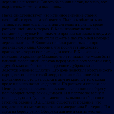
деревни на выселках. Так это было или не так, не знаю, вот
вырастешь, может сам выяснишь…
Наука свидетельствует, что истинное значение старых
названий со временем забывается. Пытаясь объяснить их
тайны, местные жители слагали легенды и притчи, вроде
рассказанной мне матерью. В Калинковичах появилось
сказание о девушке Калинке, что пропала однажды в лесу, а ее
убитые горем родители стали сажать в память о ней молодые
деревья калины. В Кощичах старики рассказывали про
легендарного князя Сербина, что побил тут множество
врагов, от которых остались одни кости. В Крюковичах
поведают о красавице Маланье, что утопилась, не желая быть
панской любовницей, спрятав перед этим в лесу золотой клад.
Другой клад якобы закопал в урочище Дуброва возле
Золотухи какой-то шляхтич. Его дочь полюбила крестьянского
парня, вот он и сжег свой двор, спрятал собранное ей в
приданное золото, да подался в другие края. От того клада
вроде и пошло название деревни. По рассказам старожилов
Пеницы первые поселенцы поставили свои дома на берегу
полноводной тогда речи Дымарки. И в первую же весну, в
половодье, она забурлила, запенилась, вышла из берегов и
затопила селение. В д. Блажки существует предание, что
когда-то в этих местах проезжала императрица Екатерина ІІ и
здесь на берегу речки Обедовки для нее и свиты местная