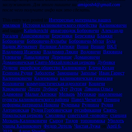
заслуживают. Для этого пишите на
amigosh4@gmail.com
,
после чего получите инфо как это сделать.
This entry was posted in
Интересные материалы наших
земляков
,
История калинковичского еврейства
,
Калинковичи
and tagged
Kalinkovichi
,
авиагородок Бобровичи
,
Александр
Рогалев
,
Анисимовичи
,
Березняки
,
Березовка
,
Блажки
,
Бобровичи
,
Бобровичи-Кулыбы
,
Бобровичи-Мухи
,
Буда
,
Вадим Жучкевич
,
Великие Автюки
,
Виша
,
Вишар
,
ВКЛ
,
Владимир Исаенко
,
Владимир Лякин
,
Водовичи
,
Вязовица
,
Гулевичи
,
Давыдовичи
,
Деревище
,
Домановичи
,
Домановичская Свято-Михайловская церковь
,
Дубняки
,
Дудичи
,
еврейское общество Калинкович
,
Елена Кохан
,
Есипова Рудня
,
Заболотье
,
Замощаны
,
Заполье
,
Иван Гарист
,
Калениковичи
,
Каленковка
,
калинковичская гимназия
,
Козловичи
,
коммунистическая идеология
,
Кощичи
,
Крюковичи
,
Лесец
,
Лубное
,
Лут
,
Луток
,
Лякина Ольга
Адамовна
,
Малые Автюки
,
Мозырь
,
Мутижар
,
населенные
пункты калинковичского района
,
Павел Чичагов
,
Пеница
,
реформы патриарха Никона
,
Руденька
,
Рудница
,
Рудня
Антоновская
,
Рудня Горбовичская
,
русификация
,
Свято-
Никольская церковь
,
Смолянка
,
советский «новояз»
,
станция
Мозырь-Калинковичи
,
Сырод
,
Тидов
,
топонимика
,
Уболоть
,
улицы Калинкович
,
Федор Эртель
,
Чистая Лужа
on
April 6,
2019
by
Aaron Shustin
.