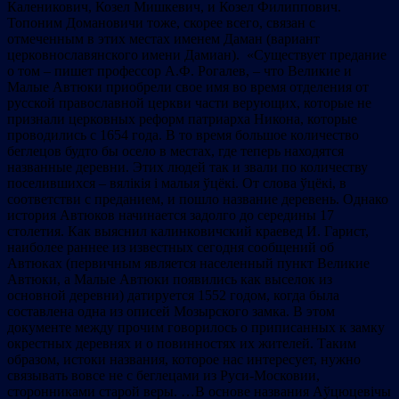
Каленикович, Козел Мишкевич, и Козел Филиппович.
Топоним Домановичи тоже, скорее всего, связан с
отмеченным в этих местах именем Даман (вариант
церковнославянского имени Дамиан). «Существует предание
о том – пишет профессор А.Ф. Рогалев, – что Великие и
Малые Автюки приобрели свое имя во время отделения от
русской православной церкви части верующих, которые не
признали церковных реформ патриарха Никона, которые
проводились с 1654 года. В то время большое количество
беглецов будто бы осело в местах, где теперь находятся
названные деревни. Этих людей так и звали по количеству
поселившихся – вялікія і малыя ўцёкі. От слова ўцёкі, в
соответстви с преданием, и пошло название деревень. Однако
история Автюков начинается задолго до середины 17
столетия. Как выяснил калинковичский краевед И. Гарист,
наиболее раннее из известных сегодня сообщений об
Автюках (первичным является населенный пункт Великие
Автюки, а Малые Автюки появились как выселок из
основной деревни) датируется 1552 годом, когда была
составлена одна из описей Мозырского замка. В этом
документе между прочим говорилось о приписанных к замку
окрестных деревнях и о повинностях их жителей. Таким
образом, истоки названия, которое нас интересует, нужно
связывать вовсе не с беглецами из Руси-Московии,
сторонниками старой веры. …В основе названия Аўцюцевічы