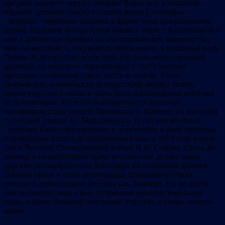
предкам какие-то черти с рогами? Вовсе нет, в названии
отражен древний способ вспашки земли с помощью
«чертала», «чертежа» (сошник в форме ножа для разрезания
дерна). Название хутора Луток (ныне в черте г. Калинковичи)
еще в довоенные времена райисполкомовские машинистки,
явно не местные, в документах переиначили в понятный всем
Лужок. А хутор стоял возле леса, где было много липовых
деревьев, из молодого лыка которых (“лут”) местные
крестьяне столетиями плели лапти и короба. Улица
Липневская, названная по белорусскому месяцу ліпень,
аналогу русского июля, в честь даты освобождения местечка
от белополяков, затем по безграмотности пришлых
чиновников стала улицей Липневского. Наверно по аналогии
с соседней улицей Ю. Мархлевского. И сей неизвестный
«поручик Киже» фигурировал в документах и даже газетных
публикациях вплоть до присвоения улице в 1973 году имени
героя Великой Отечественной войны И.И. Сомова. Столь же
ленивы и нелюбопытны были за сотню лет до них некие
царские письмоводители. Благодаря им старинная деревня
Ланпекі (ныне в черте агрогородка Домановичи) была
внесена в официальные реестры как Лампеки. Ну не знали
они местного слова «лан» (старинная единица земельной
меры, а также большой земельный участок), а слово «лампа» –
знали.