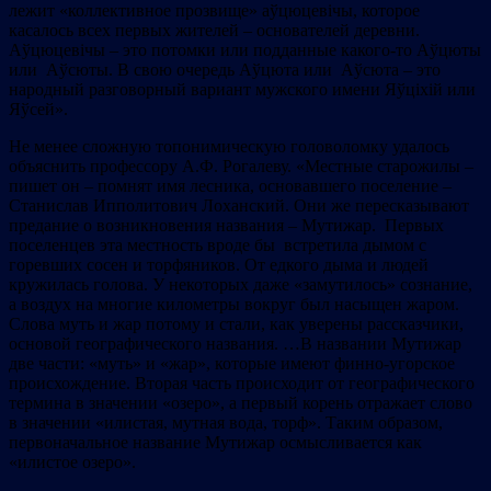
лежит «коллективное прозвище» аўцюцевічы, которое
касалось всех первых жителей – основателей деревни.
Аўцюцевічы – это потомки или подданные какого-то Аўцюты
или Аўсюты. В свою очередь Аўцюта или Аўсюта – это
народный разговорный вариант мужского имени Яўціхій или
Яўсей».
Не менее сложную топонимическую головоломку удалось
объяснить профессору А.Ф. Рогалеву. «Местные старожилы –
пишет он – помнят имя лесника, основавшего поселение –
Станислав Ипполитович Лоханский. Они же пересказывают
предание о возникновения названия – Мутижар. Первых
поселенцев эта местность вроде бы встретила дымом с
горевших сосен и торфяников. От едкого дыма и людей
кружилась голова. У некоторых даже «замутилось» сознание,
а воздух на многие километры вокруг был насыщен жаром.
Слова муть и жар потому и стали, как уверены рассказчики,
основой географического названия. …В названии Мутижар
две части: «муть» и «жар», которые имеют финно-угорское
происхождение. Вторая часть происходит от географического
термина в значении «озеро», а первый корень отражает слово
в значении «илистая, мутная вода, торф». Таким образом,
первоначальное название Мутижар осмысливается как
«илистое озеро».