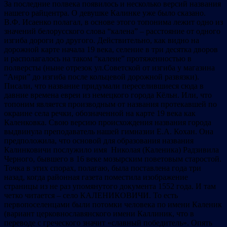
За последние полвека появилось и несколько версий названия
нашего райцентра. О девушке Калинке уже было сказано.
В.Ф. Исаенко полагал, в основе этого топонима лежит одно из
значений белорусского слова “калена” – расстояние от одного
изгиба дороги до другого. Действительно, как видно на
дорожной карте начала 19 века, селение в три десятка дворов
и располагалось на таком “калене” протяженностью в
полверсты (ныне отрезок ул.Советской от изгиба у магазина
“Анри” до изгиба после кольцевой дорожной развязки).
Писали, что название придумали переселившиеся сюда в
давние времена евреи из немецкого города Кёльн. Или, что
топоним является производным от названия протекавшей по
окраине села речки, обозначенной на карте 19 века как
Каленковка. Свою версию происхождения названия города
выдвинула преподаватель нашей гимназии Е.А. Кохан. Она
предположила, что основой для образования названия
Калинковичи послужило имя Николая (Каленика) Радзивила
Черного, бывшего в 16 веке мозырским поветовым старостой.
Точка в этих спорах, полагаю, была поставлена года три
назад, когда районная газета поместила изображение
страницы из не раз упомянутого документа 1552 года. И там
четко читается – село КАЛЕНИКОВИЧИ. То есть
первопоселенцами были потомки человека по имени Каленик
(вариант церковнославянского имени Каллиник, что в
переводе с греческого значит «славный победитель». Опять