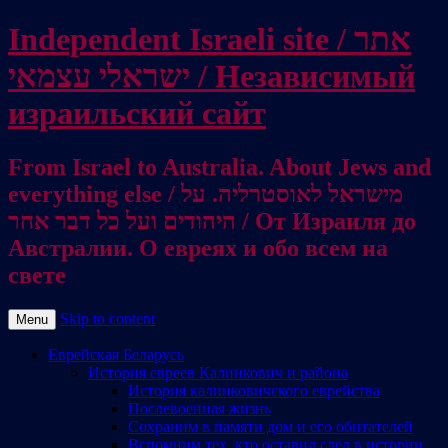
Independent Israeli site / אתר
ישראלי עצמאי / Независимый
израильский сайт
From Israel to Australia. About Jews and
everything else / מישראל לאוסטרליה. על
היהודים ועל כל דבר אחר / От Израиля до
Австралии. О евреях и обо всем на
свете
Skip to content
Menu
Еврейская Беларусь
История евреев Калинкович и района
История калинковичского еврейства
Послевоенная жизнь
Сохраним в памяти дом и его обитателей
Вспомним тех, кто оставил след в истории