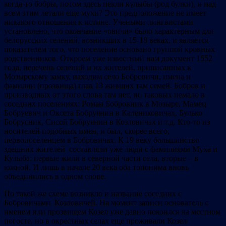
когда-то бобры, потом здесь пекли кулыбы (род булки), и над
всем этим летали еще мухи? Это предположение не имеет
никакого отношения к истине. Учеными-лингвистами
установлено, что окончание «овичи» было характерным для
белорусских селений, возникших в 15-18 веках, и является
показателем того, что поселение основано группой кровных
родственников. Откроем уже известный нам документ 1552
года, перечень селений и их жителей, приписанных к
Мозырскому замку, находим село Бобровичи, имена и
фамилии (прозвища) глав 13 живших там семей. Бобров и
производных от этого слова там нет, но таковых немало в
соседних поселениях: Роман Бобровник в Мозыре, Мамец
Бобруевич и Оксета Бобруянин в Калениковичах, Булько
Бобрусник, Сисой Бобруянин в Козловичах и т.д. Кто-то из
носителей подобных имен, и был, скорее всего,
первопоселенцем в Бобровичах. К 19 веку большинство
здешних жителей составляли уже люди с фамилиями Муха и
Кулыба: первые жили в северной части села, вторые – в
южной. И лишь в начале 20 века оба топонима вновь
объединились в одном слове.
По такой же схеме возникло и название соседних с
Бобровичами Козловичей. На момент записи основатель с
именем или прозвищем Козел уже давно покоился на местном
погосте, но в окрестных селах еще проживали Козел