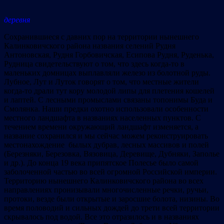
деревня
Сохранившиеся с давних пор на территории нынешнего
Калинковичского района названия селений Рудня
Антоновская, Рудня Горбовичская, Есипова Рудня, Руденька,
Рудница свидетельствуют о том, что здесь когда-то в
маленьких домницах выплавляли железо из болотной руды.
Лубное, Лут и Луток говорят о том, что местные жители
когда-то драли тут кору молодой липы для плетения кошелей
и лаптей. С лесными промыслами связаны топонимы Буда и
Смолянка. Наши предки охотно использовали особенности
местного ландшафта в названиях населенных пунктов. С
течением времени окружающий ландшафт изменяется, а
название сохранился и мы сейчас можем реконструировать
местонахождение былых дубрав, лесных массивов и полей
(Березняки, Березовка, Вязовица, Деревище, Дубняки, Заполье
и др.). До конца 19 века припятское Полесье было самой
заболоченной частью во всей огромной Российской империи.
Территорию нынешнего Калинковичского района во всех
направлениях пронизывали многочисленные речки, ручьи,
протоки, везде были открытые и заросшие болота, низины. Во
время половодий и сильных дождей до трети всей территории
скрывалось под водой. Все это отразилось и в названиях