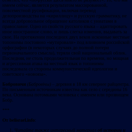
имеем сейчас, является результатом массированной,
повсеместной русификации, включая перевод
делопроизводства на «кириллицу» и русскую грамматику, не
всегда добровольное обращение католиков с униатами в
православие. Одно из свойств русского языка – адаптировать
иное иностранное слово, и лишь слегка изменив, выдавать за
свое. На протяжении последних двух веков исконные местные
топонимы постоянно «мутировали» под влиянием российской
орфографии (в некоторых случаях до полной потери
первоначального смысла), теряли свой национальный облик.
Последняя, не столь продолжительная по времени, но мощная
и агрессивная атака на местный язык и топонимы
последовала со стороны коммунистической идеологии и
советского «новояза».
Бобровичи
(
Б
абров
і
чы)
– деревня в 18 км севернее райцентра.
По письменным источникам известна как село с середины 16
века. Основана потомками человека с именем или прозвищем
Бобр.
***
От belisrael.info
:
Читайте также интересный материал
об истории и