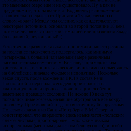
это маленькое озеро еще и не существовало. Ну, а как не
предположить, что название д. Водовичи, расположенной
сравнительно недалеко от Припяти и Турьи, связано со
словом «вода»? Между тем селение, как свидетельствуют
некоторые источники, основали во второй половине 18 века
потомки человека с польской фамилией или прозвищем Звада
(«сварливый, неуживчивый»).
Естественное развитие языка и топонимики нашего региона
за последнее тысячелетие, подвергалось, как минимум
четырежды, в большей или меньшей мере различным
насильственным изменениям. Вначале, с приходом сюда
христианства, исконные языческие личные имена поменялись
на библейские, вначале чуждые и непонятные. Несколько
веков спустя, после вхождения ВКЛ в состав Речи
Посполитой и перевода всего делопроизводства на
«латиницу», пошли процессы полонизации, особенно
заметные в правящем сословии. На исходе 18 века тут
появились иные хозяева, начавшие обустраивать все вокруг
по-своему. Проезжавший тогда по восточному белорусскому
Полесью академик из Санкт-Петербурга В.М. Севергин
констатировал, что дворянство здесь изъясняется «польским
языком чистым», простонародье – «польским языком
испорченным» (местным диалектом белорусского), и особо
отметил, что «по-русски здесь никто не разумеет». То, что мы