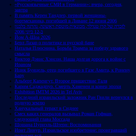
«Русскоязычные СМИ в Германии»: вчера, сегодня,
завтра
В память Керен Тандлер, первой женщины-
бортмеханика, погибшей в Ливане 12 июня 2006
לזכרה של קרן טנדלר, מכונאית מוטסת ראשונה, נהרגה בלבנון
ב-12 ביוני 2006
Йом А-Шоа 2026
Берл Лазар о политике и русской бане
Наталья Плюснина. Борьба Трампа за победу здравого
смысла
Виктор Дэвис Хэнсон. Наша долгая дорога к войне с
Ираном
Ицик Бунцель, отец погибшего в Газе Амита, к Ронену
Бару
Альберт Капенгут. Второе пришествие Таля
Карим Саджадпур. Смерть Хаменеи и конец эпохи
Exhibition IMTM 2026 in Tel Aviv
Последний израильский заложник Ран Гвили вернулся в
родную землю
Ханукальный теракт в Сиднее
Смех каких генералов вызывал Роман Гофман,
следующий глава Моссада
Шошана Цуриэль-Штерн: Воспоминания
Ирит Линур. Израильское изобретение: проигравший
получает всё