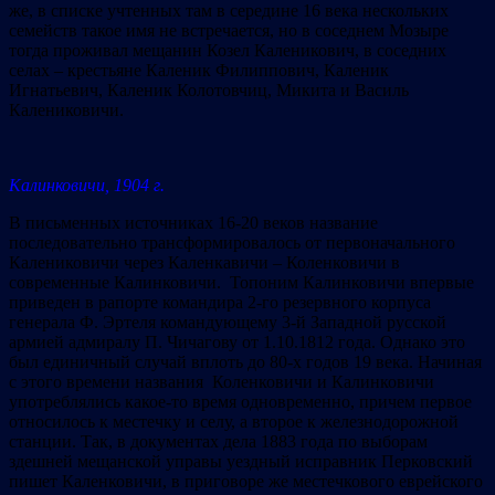
же, в списке учтенных там в середине 16 века нескольких
семейств такое имя не встречается, но в соседнем Мозыре
тогда проживал мещанин Козел Каленикович, в соседних
селах – крестьяне Каленик Филиппович, Каленик
Игнатьевич, Каленик Колотовчиц, Микита и Василь
Калениковичи.
Калинковичи, 1904 г.
В письменных источниках 16-20 веков название
последовательно трансформировалось от первоначального
Калениковичи через Каленкавичи – Коленковичи в
современные Калинковичи. Топоним Калинковичи впервые
приведен в рапорте командира 2-го резервного корпуса
генерала Ф. Эртеля командующему 3-й Западной русской
армией адмиралу П. Чичагову от 1.10.1812 года. Однако это
был единичный случай вплоть до 80-х годов 19 века. Начиная
с этого времени названия Коленковичи и Калинковичи
употреблялись какое-то время одновременно, причем первое
относилось к местечку и селу, а второе к железнодорожной
станции. Так, в документах дела 1883 года по выборам
здешней мещанской управы уездный исправник Перковский
пишет Каленковичи, в приговоре же местечкового еврейского