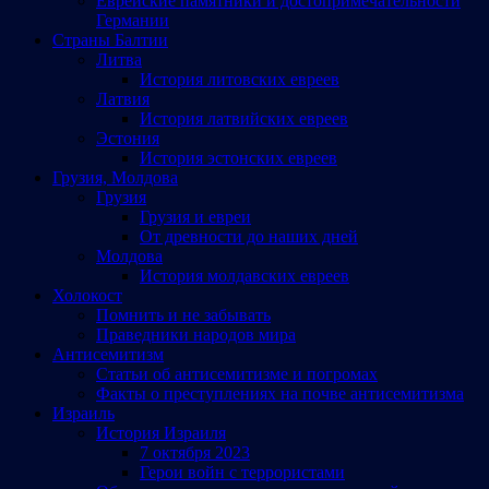
Еврейские памятники и достопримечательности
Германии
Страны Балтии
Литва
История литовских евреев
Латвия
История латвийских евреев
Эстония
История эстонских евреев
Грузия, Молдова
Грузия
Грузия и евреи
От древности до наших дней
Молдова
История молдавских евреев
Холокост
Помнить и не забывать
Праведники народов мира
Антисемитизм
Статьи об антисемитизме и погромах
Факты о преступлениях на почве антисемитизма
Израиль
История Израиля
7 октября 2023
Герои войн с террористами