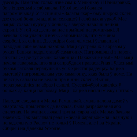
дзесяць. Памятаю толькі дзве сям’і: Мельнікаў і Шэндаравых,
бо з іх дзецьмі я сябравала. Яўрэі вельмі баяліся
пагромшчыкаў. У гасцініцы «Залаты якар» быў шырокі склеп,
дзе стаялі бочкі з-пад віна, селядцоў і салёных агуркоў. Мае
бацькі схавалі яўрэяў у бочках, а зверху навалілі нейкія
скрыні. У той жа дзень да нас прыйшлі пагромшчыкі. Я
бачыла іх на ўласныя вочы. Запомнілася, што ўсе яны
свярбелі, як свінні. Дэзерціры былі чымсьці ўзлаваныя і
паводзілі сябе вельмі нахабна. Маці сустрэла іх з абразом у
руках. Бацька падрыхтаваў самагонку. Пагромшчыкі з парога
спыталі: «Дзе тут жыды хаваюцца? Пакажыце нам!» Мая маці
пачала гаварыць, што яна сапраўдная праваслаўная і ўласнымі
рукамі гатовая перадушыць усіх хрыстапрадаўцаў. Бацька
выставіў пагромшчыкам усю самагонку, якая была ў доме. На
шчасце, салдаты не ведалі пра вінны склеп. Выпілі,
перахрысціліся на абраз і сышлі. Суседзі-яўрэі хаваліся ў
бочках да канца пагромаў. Маці і бацька насілі ім ежу і пітво».
Паводле сведчання Марыі Раманавай, амаль палова дамоў у
кварталах, прылеглых да вакзала, была разрабаваная або
спаленая. На вуліцах ляжалі трупы, сярод якіх Марыя бачыла
знаёмых. Так выглядалі рэаліі «белай барацьбы» за «адзіную і
непадзельную Расію» не толькі ў Гомелі, але і ва Украіне,
Сібіры і на Далёкім Усходзе.