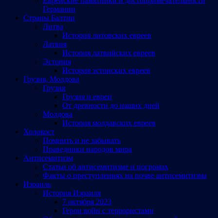
Еврейские памятники и достопримечательности
Германии
Страны Балтии
Литва
История литовских евреев
Латвия
История латвийских евреев
Эстония
История эстонских евреев
Грузия, Молдова
Грузия
Грузия и евреи
От древности до наших дней
Молдова
История молдавских евреев
Холокост
Помнить и не забывать
Праведники народов мира
Антисемитизм
Статьи об антисемитизме и погромах
Факты о преступлениях на почве антисемитизма
Израиль
История Израиля
7 октября 2023
Герои войн с террористами