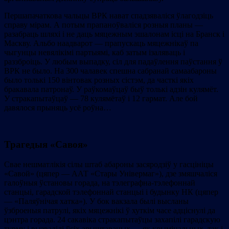
Першапачаткова чальцы ВРК нават спадзяваліся ўлагодзіць
справу мірам. А потым прапаноўваліся розныя планы —
разабраць шляхі і не даць мяцежным эшалонам ісці на Бранск і
Маскву. Альбо наадварот — прапускаць мяцежнікаў па
чыгунцы невялікімі партыямі, каб затым ізаляваць і
раззброіць. У любым выпадку, сіл для падаўлення паўстання ў
ВРК не было. На 300 чалавек спешна сабранай самаабароны
было толькі 150 вінтовак розных сістэм, да часткі якіх
бракавала патронаў. У раўкомаўцаў быў толькі адзін кулямёт.
У стракапытаўцаў — 78 кулямётаў і 12 гармат. Але бой
давялося прыняць усё роўна…
Трагедыя «Савоя»
Свае нешматлікія сілы штаб абароны засяродзіў у гасцініцы
«Савой» (цяпер — ААТ «Стары Універмаг»), дзе змяшчаліся
галоўныя ўстановы горада, на тэлеграфна-тэлефоннай
станцыі, гарадской тэлефоннай станцыі і будынку НК (цяпер
— «Паляўнічая хатка»). У бок вакзала былі высланы
ўзброеныя патрулі, якіх мяцежнікі ў хуткім часе адціснулі да
цэнтра горада. 24 сакавіка стракапытаўцы захапілі гарадскую
турму і вызвалілі ўсіх арыштаваных — як крымінальных, так і