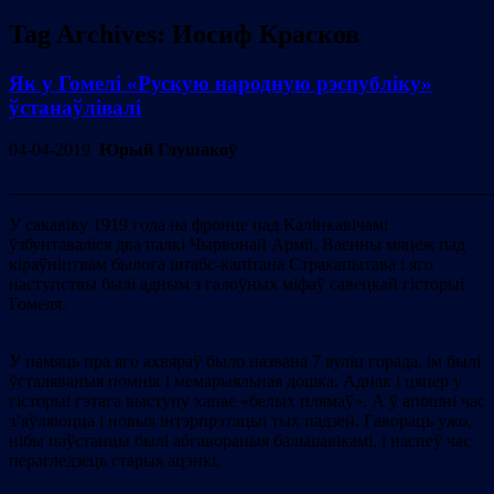
Tag Archives:
Иосиф Красков
Як у Гомелі «Рускую народную рэспубліку»
ўстанаўлівалі
04-04-2019
Юрый Глушакоў
_______________________________________________________
У сакавіку 1919 года на фронце пад Калінкавічамі
ўзбунтаваліся два палкі Чырвонай Арміі. Ваенны мяцеж пад
кіраўніцтвам былога штабс-капітана Стракапытава і яго
наступствы былі адным з галоўных міфаў савецкай гісторыі
Гомеля.
У памяць пра яго ахвяраў было названа 7 вуліц горада, ім былі
ўсталяваныя помнік і мемарыяльная дошка. Аднак і цяпер у
гісторыі гэтага выступу хапае «белых плямаў». А ў апошні час
з’яўляюцца і новыя інтэрпрэтацыі тых падзей. Гавораць ужо,
нібы паўстанцы былі абгавораныя бальшавікамі, і наспеў час
перагледзець старыя ацэнкі.