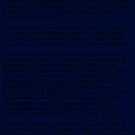
Устаноўчага сходу, арыштаваў урад УНР, але Сымона Пятлюру
захапіць не змог. Пацярпеўшы паразу, Аскілка збег у Польшчу.
Цікава, што ў 1917 годзе паручнік Аскілка быў губернскім
камісарам Часовага ўрада ў Туле…
Ці магла цягнуцца адна з нітачак змовы тулякоў у Гомелі да
гэтага ровенскага амбіцыйнага атамана? Начальнік штаба
Паўночнай групы генерал-маёр Усевалад Агапееў у хуткім
часе апынуўся ва «Узброеных сілах Поўдня Расіі» ў Дзянікіна.
«Руска-Тульскі атрад» Стракапытава таксама чакаў польскі
канцэнтрацыйны лагер у Стшалкава. Пасля стракапытаўцы
зноў ваявалі за «адзіную і непадзельную Расію» ў арміі
Юдзеніча. І зноў былі інтэрнаваныя — гэтым разам у Эстоніі.
Тут у 1940 годзе Стракапытаў і быў арыштаваны НКУС.
Уладзімір Брант, галоўны ідэолаг стракапытаўшчыны,
працаваў рэдактарам у варшаўскай газеце Савінкава «За
свабоду» («Меч»). У 1930–1940-х гадах быў адным з дзеячаў
«Народна-працоўнага саюза расійскіх салідарыстаў», што
супрацоўнічаў з нацыстамі. Адначасова Брант быў
супрацоўнікам Абвера. У 1941 годзе ўзначальваў ва ўправе
акупаванага Смаленска бежанскі аддзел, памёр ад тыфу.
А загінулым гомельскім камунарам быў пастаўлены помнік —
у скверы, які насіў імя «25 сакавіка». Дарэчы, «камунарамі»
яны былі названыя ўжо пасмяротна — ніякай камуны ў Гомелі