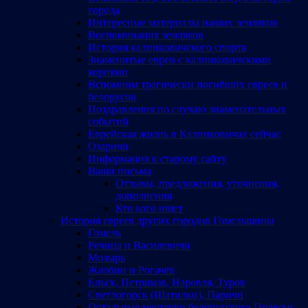
города
Интересные материалы наших земляков
Воспоминания земляков
История калинковичского спорта
Знаменитые евреи с калинковичскими
корнями
Вспомним трагически погибших евреев и
белорусов
Поздравления по случаю знаменательных
событий
Еврейская жизнь в Калинковичах сейчас
Озаричи
Информация к старому сайту
Ваши письма
Отзывы, предложения, уточнения,
дополнения
Кто кого ищет
История евреев других городов Гомельщины
Гомель
Речица и Василевичи
Мозырь
Жлобин и Рогачев
Ельск, Петриков, Наровля, Туров
Светлогорск (Шатилки), Паричи
Остальные местечки белорусского Полесья