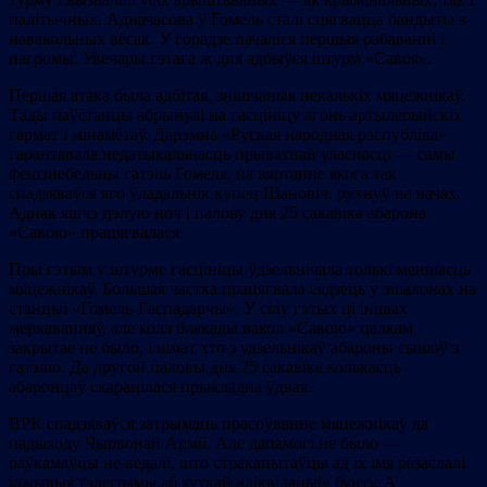
палітычных. Адначасова ў Гомель сталі сцягвацца бандыты з
навакольных вёсак. У горадзе пачаліся першыя рабаванні і
пагромы. Увечары гэтага ж дня адбыўся штурм «Савоя».
Першая атака была адбітая, знішчаныя некалькіх мяцежнікаў.
Тады паўстанцы абрынулі на гасцініцу агонь артылерыйскіх
гармат і мінамётаў. Дарэмна «Руская народная рэспубліка»
гарантавала недатыкальнасць прыватнай уласнасці — самы
фешэнебельны гатэль Гомеля, на вяртанне якога так
спадзяваўся яго ўладальнік купец Шановіч, рухнуў на вачах.
Аднак яшчэ цэлую ноч і палову дня 25 сакавіка абарона
«Савою» працягвалася.
Пры гэтым у штурме гасцініцы ўдзельнічала толькі меншасць
мяцежнікаў. Большая частка працягвала сядзець у эшалонах на
станцыі «Гомель-Гаспадарчы». У сілу гэтых ці іншых
меркаванняў, але кола блакады вакол «Савою» цалкам
закрытае не было, і шмат хто з удзельнікаў абароны сышоў з
гатэлю. Да другой паловы дня 25 сакавіка колькасць
абаронцаў скарацілася прыкладна ўдвая.
ВРК спадзяваўся затрымаць прасоўванне мяцежнікаў да
падыходу Чырвонай Арміі. Але дапамогі не было —
раўкамаўцы не ведалі, што стракапытаўцы ад іх імя разаслалі
ілжывыя тэлеграмы аб хуткай «ліквідацыі» бунту. А