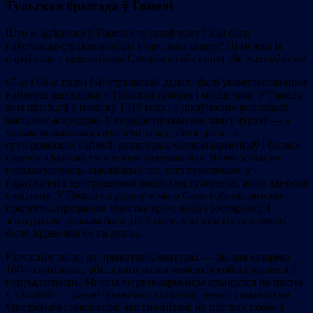
Тульская брыгада ў Гомелі
Што ж адбылося ў Гомелі сто гадоў таму? Кім былі
паўстанцы-стракапытаўцы і чаго яны хацелі? Ці можна іх
параўнаць з удзельнікамі Слуцкага паўстання або махноўцамі?
67-ы і 68-ы палкі 8-й стралковай дывізіі былі ўкамплектаваныя
найперш выхадцамі з Тульскай губерні і масквічамі. У Гомель
яны прыбылі ў пачатку 1919 года і з цікаўнасцю разглядалі
мясцовае асяроддзе. У горадзе пражывала шмат яўрэяў — з
улікам побытавага антысемітызму, абвостранага
грамадзянскай вайной, некаторых чырвонаармейцаў і былых
царскіх афіцэраў гэта моцна раздражняла. Яшчэ большую
незадаволенасць выклікала і тое, што гамяльчане, у
параўнанні з цэнтральнымі расійскімі губернямі, жылі адносна
нядрэнна. У Гомелі на рынку можна было набыць розныя
прадукты, працавала мноства крам, кафэ і рэстаранаў. І
згаладалым тулякам багацце ў крамах яўрэйскіх гандляроў
было відавочна не па душы.
Размясцілі палкі на прыватных кватэрах — былыя казармы
160-га пяхотнага абхазскага палка нямецкія войскі прывялі ў
непрыдатнасць. Многія чырвонаармейцы апынуліся на пастоі
ў «Залініі» — раёне прыватнага сектара, некалі самавольна
ўзведзенага гомельскімі чыгуначнікамі на пустках побач з