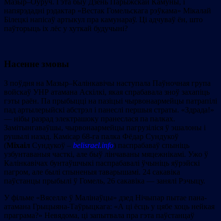
Мазыр–Оўруч. Гэта быў Дзень Парыжскай Камуны, і
напярэдадні рэдактар «Вестак Гомельскага рэўкама» Мікалай
Білецкі напісаў артыкул пра камунараў. Ці адчуваў ён, што
паўторыць іх лёс у хуткай будучыні?
Насенне змовы
З поўдня на Мазыр–Калінкавічы наступала Паўночная група
войскаў УНР атамана Аскілкі, якая спрабавала зноў захапіць
гэты раён. Па прыбыцці на пазіцыі чырвонаармейцы патрапілі
пад артылерыйскі абстрэл і панеслі першыя страты. «Здрада!»
— нібы разрад электрашоку пранеслася па палках.
Замітынгаваўшы, чырвонаармейцы пагрузіліся ў эшалоны і
рушылі назад. Камісар 68-га палка Фёдар Сундукоў
(
Мiхаiл
Сундукоў –
belisrael.info
) паспрабаваў спыніць
узбунтаваныя часткі, але быў лінчаваны мяцежнікамі. Ужо ў
Калінкавічах бунтаўшчыкі паспрабавалі ўчыніць яўрэйскі
пагром, але былі спыненыя таварышамі. 24 сакавіка
паўстанцы прыбылі ў Гомель, 26 сакавіка — занялі Рэчыцу.
У фільме «Вяселле ў Малінаўцы» дзед Нічыпар пытае пана-
атамана Грыцыяна-Таўрыцкага: «А ці ёсць у цябе хоць нейкая
праграма?» Невядома, ці запытвала пра гэта паўстанцаў