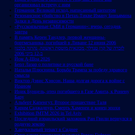
организовал встречу с ним
Германия: Великий исход, написанный шепотом
Резонансное убийство в Петах-Тикве Иману Биньямина
Залки в День независимости
«Русскоязычные СМИ в Германии»: вчера, сегодня,
завтра
В память Керен Тандлер, первой женщины-
бортмеханика, погибшей в Ливане 12 июня 2006
לזכרה של קרן טנדלר, מכונאית מוטסת ראשונה, נהרגה בלבנון
ב-12 ביוני 2006
Йом А-Шоа 2026
Берл Лазар о политике и русской бане
Наталья Плюснина. Борьба Трампа за победу здравого
смысла
Виктор Дэвис Хэнсон. Наша долгая дорога к войне с
Ираном
Ицик Бунцель, отец погибшего в Газе Амита, к Ронену
Бару
Альберт Капенгут. Второе пришествие Таля
Карим Саджадпур. Смерть Хаменеи и конец эпохи
Exhibition IMTM 2026 in Tel Aviv
Последний израильский заложник Ран Гвили вернулся в
родную землю
Ханукальный теракт в Сиднее
Смех каких генералов вызывал Роман Гофман,