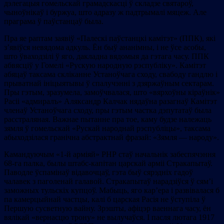
дэлегацыя гомельскай грамадскасці ў складзе святароў,
чыноўнікаў і буржуа, што адразу ж падтрымалі мяцеж. Але
праграма ў паўстанцаў была.
Пра яе раптам заявіў «Палескі паўстанцкі камітэт» (ППК), які
з’явіўся невядома адкуль. Ён быў ананімны, і не ўсе асобы,
што ўваходзілі ў яго, дакладна вядомыя да гэтага часу. ППК
абвясціў у Гомелі «Рускую народную рэспубліку». Камітэт
абяцаў таксама скліканне Устаноўчага сходу, свабоду гандлю і
прыватнай ініцыятывы ў спалучэнні з дзяржаўным сектарам.
Пры гэтым, зразумела, замоўчвалася, што «вярхоўны кіраўнік»
Расіі «адмиралъ» Аляксандр Калчак нядаўна разагнаў Камітэт
членаў Устаноўчага сходу, пры гэтым частка дэпутатаў была
расстраляная. Важнае пытанне пра тое, каму будзе належаць
зямля ў гомельскай «Рускай народнай рэспубліцы», таксама
абыходзілася гранічна абстрактнай фразай: «Зямля — народу».
Камандуючым «1-й арміяй» РНР стаў начальнік забеспячэння
68-га палка, былы штабс-капітан царскай арміі Стракапытаў.
Паводле ўспамінаў відавочцаў, гэта быў сярэдніх гадоў
чалавек з паголенай галавой. Стракапытаў нарадзіўся ў сям’і
заможных тульскіх купцоў. Мабыць, яго кар’ера і развівалася б
па камерцыйнай частцы, калі б царская Расія не ўступіла ў
Першую сусветную вайну. Зрэшты, афіцэр ваеннага часу, ён
вялікай «вернасцю трону» не вылучаўся. І пасля лютага 1917