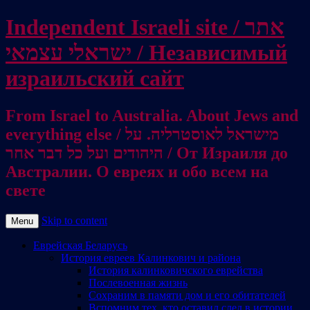
Independent Israeli site / אתר
ישראלי עצמאי / Независимый
израильский сайт
From Israel to Australia. About Jews and
everything else / מישראל לאוסטרליה. על
היהודים ועל כל דבר אחר / От Израиля до
Австралии. О евреях и обо всем на
свете
Skip to content
Menu
Еврейская Беларусь
История евреев Калинкович и района
История калинковичского еврейства
Послевоенная жизнь
Сохраним в памяти дом и его обитателей
Вспомним тех, кто оставил след в истории