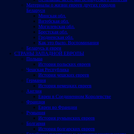
Материалы о жизни евреев других городов
Беларуси
Минская обл.
Витебская обл.
Могилевская обл.
Брестская обл.
Гродненская обл.
Как это было. Воспоминания
Беларусь и евреи
СТРАНЫ ЗАПАДНОЙ ЕВРОПЫ
Польша
История польских евреев
Чешская Республика
История чешских евреев
Германия
История немецких евреев
Англия
Евреи в Соединенном Королевстве
Франция
Евреи во Франции
Румыния
История румынских евреев
Болгария
История болгарских евреев