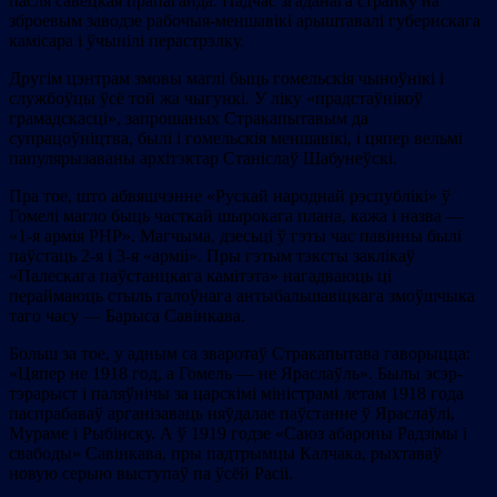
пасля савецкая прапаганда. Падчас згаданага страйку на
зброевым заводзе рабочыя-меншавікі арыштавалі губернскага
камісара і ўчынілі перастрэлку.
Другім цэнтрам змовы маглі быць гомельскія чыноўнікі і
службоўцы ўсё той жа чыгункі. У ліку «прадстаўнікоў
грамадскасці», запрошаных Стракапытавым да
супрацоўніцтва, былі і гомельскія меншавікі, і цяпер вельмі
папулярызаваны архітэктар Станіслаў Шабунеўскі.
Пра тое, што абвяшчэнне «Рускай народнай рэспублікі» ў
Гомелі магло быць часткай шырокага плана, кажа і назва —
«1-я армія РНР». Магчыма, дзесьці ў гэты час павінны былі
паўстаць 2-я і 3-я «арміі». Пры гэтым тэксты заклікаў
«Палескага паўстанцкага камітэта» нагадваюць ці
пераймаюць стыль галоўнага антыбальшавіцкага змоўшчыка
таго часу — Барыса Савінкава.
Больш за тое, у адным са зваротаў Стракапытава гаворыцца:
«Цяпер не 1918 год, а Гомель — не Яраслаўль». Былы эсэр-
тэрарыст і паляўнічы за царскімі міністрамі летам 1918 года
паспрабаваў арганізаваць няўдалае паўстанне ў Яраслаўлі,
Мураме і Рыбінску. А ў 1919 годзе «Саюз абароны Радзімы і
свабоды» Савінкава, пры падтрымцы Калчака, рыхтаваў
новую серыю выступаў па ўсёй Расіі.