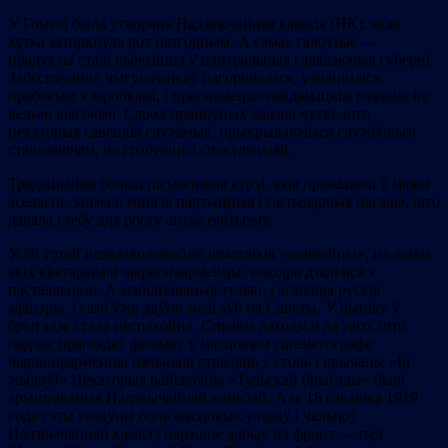
У Гомелі была ўтворана Надзвычайная камісія (НК), якая
хутка заторкнула рот нязгодным. А самае галоўнае —
прадукты сталі вывозіцца ў цэнтральныя галадаючыя губерні.
Забеспячэнне чыгуначнікаў пагоршылася, узмацніліся
праблемы з заробкамі, і пры нямецка-гайдамацкім рэжыме не
вельмі высокімі. Сярод працоўных хадзілі чуткі, што
некаторыя савецкія служачыя, прыкрываючыся службовым
становішчам, не грэбуюць і спекуляцыяй.
Традыцыйна больш пісьменныя яўрэі, якія пражывалі ў мяжы
аселасці, займалі многія партыйныя і гаспадарчыя пасады, што
давала глебу для росту антысемітызму.
Усёй гэтай незадаволенасцю шматлікія «залінейцы», па дамах
якіх кватаравалі чырвонаармейцы, шчодра дзяліліся з
пастаяльцамі. А мабілізаваныя тулякі, і асабліва рускія
афіцэры, і самі ўжо даўно мелі зуб на Саветы. У выніку ў
брыга­дзе стала неспакойна. Справы даходзілі да таго, што
падчас праглядаў фільмаў у мясцовым сінематографе
чырвонаармейцы пачыналі страляць у столь і крычаць: «Бі
жыдоў!» Некаторыя вайскоўцы «Тульскай брыгады» былі
арыштаваныя Надзвычайнай камісіяй. Але 18 сакавіка 1919
года гэты галаўны боль мясцовых уладаў і чальцоў
Надзвычайнай каміссі нарэшце адбыў на фронт — пад