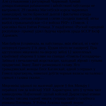
Але сутыкнення з рэгулярнай Чырвонай Арміяй
дэмаралізаваныя рабаваннямі і забойствамі паўстанцы не
вытрымалі. 29 сакавіка Магілёўскія курсы чырвоных
камандзіраў, часткі Бранскай дывізіі і фактычна атрады
апалчэння, спехам сабраныя з сялян суседніх паветаў, лёгка
выбілі стракапытаўскае «1-е войска РНР» з Гомеля. 1
красавіка была ўзятая Рэчыца. У падаўленні «Рускай народнай
рэспублікі» прымаў удзел будучы кіраўнік урада БССР Іосіф
Адамовіч.
Мая бабуля ўспамінала, як паўстанцы, якія збягалі, ні з чаго
шпурнулі гранату ў іх двор. Цудам ніхто не пацярпеў. Пры
адступленні мяцежнікі па-зверску забілі 12 захопленых
кіраўнікоў абароны ў хляве на станцыі «Гомель-Гаспадарчы».
Забівалі з нечалавечай жорсткасцю, халоднай зброяй і тупымі
прадметамі. Івану Ланге размазжылі галаву. Яго
грамадзянскай жонцы Песе Каганскай, адной з першых у
Гомелі прыгажунь, наматалі доўгія чорныя валасы на палена і
сарвалі з галавы скальп…
Мяцежнікі адышлі па жалезнай дарозе ў бок Мазыру і
перайшлі там да войскаў УНР. Характэрна, што ў хуткім часе
камандуючы Паўночнай групай войскаў Дырэкторыі атаман
Аскілка таксама падняў мяцеж супраць свайго галаўнога
атамана Пятлюры. У Роўна Аскілка падняў лозунг