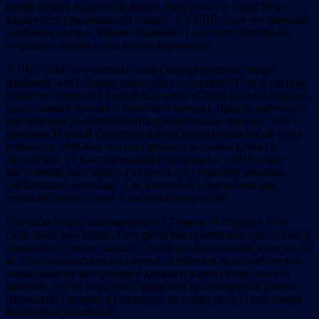
лініяй Лібава-Роменскай дарогі. Раён гэты і ў «ліхія 90-я»
карыстаўся крымінальнай славай. А ў 1919 годзе тут панавалі
асаблівыя настроі. Паміж «Залініяй» і напалову яўрэйскім
«горадам» здаўна тлела глухая варожасць.
У 1903 годзе чыгуначнікі, хоць і падбухтораныя тайнай
паліцыяй, але ў цэлым самастойна, наладзілі ў Гомелі пагром.
Пасля тут дзейнічаў Гомельскі аддзел «Саюза рускага народа»,
адзін з самых буйных у Расійскай імперыі. Праўда, рабочых у
яго запісвалі ў «добраахвотна-прымусовым» парадку. Але з
пачаткам Першай сусветнай вайны манархічныя ілюзіі хутка
развеяліся. Рабочыя чыгункі прынялі актыўны ўдзел і ў
Лютаўскай, і ў Кастрычніцкай рэвалюцыі. І ў 1918 годзе
чыгуначнікі былі адной з вядучых сіл супраціву нямецка-
гайдамацкай акупацыі. Але знаходзіліся пераважна пад
уплывам левых эсэраў і, часткова, анархістаў.
Савецкая ўлада, якая вярнулася ў Гомель 14 студзеня 1919
года, была ўжо іншай. Гэта пасля Кастрычніцкай рэвалюцыі ў
гомельскім Савеце засядалі і свабодна дыскутавалі дэлегаты ці
не ўсіх сацыялістычных партый, а рабочыя праз свае органы
самакіравання кантралявалі адміністрацыю і нават абіралі
міліцыю. За год жорсткай і крывавай грамадзянскай вайны
бальшавікі ўзмужнелі і адцяснілі ад улады сваіх ідэалістычна
настроеных саюзнікаў.