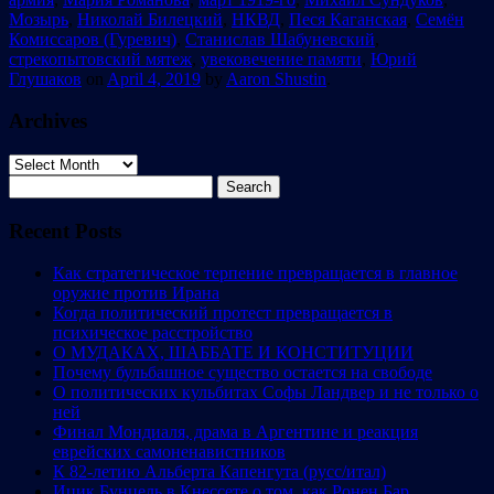
Мозырь
,
Николай Билецкий
,
НКВД
,
Песя Каганская
,
Семён
Комиссаров (Гуревич)
,
Станислав Шабуневский
,
стрекопытовский мятеж
,
увековечение памяти
,
Юрий
Глушаков
on
April 4, 2019
by
Aaron Shustin
.
Archives
Archives
Search
for:
Recent Posts
Как стратегическое терпение превращается в главное
оружие против Ирана
Когда политический протест превращается в
психическое расстройство
О МУДАКАХ, ШАББАТЕ И КОНСТИТУЦИИ
Почему бульбашное существо остается на свободе
О политических кульбитах Софы Ландвер и не только о
ней
Финал Мондиаля, драма в Аргентине и реакция
еврейских самоненавистников
К 82-летию Альберта Капенгута (русс/итал)
Ицик Бунцель в Кнессете о том, как Ронен Бар