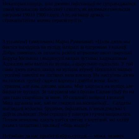
Некаторыя пішуць, што дзеянні паўстанцаў не суправаджаліся
такой колькасцю забойстваў і гвалту, як вядомыя гомельскія
пагромы 1903 і 1906 гадоў. Але, на нашу думку, —
стракапытаўцы значна перасягнулі іх.
З успамінаў гамяльчанкі Марыі Раманавай: «Цэлы дзень мы
баяліся выходзіць на вуліцу, назіралі за пагромамі з вокнаў.
Добра памятаю, як салдаты разбілі вітрыннае шкло цырульні
Боруха Мельніка і выцягнулі вялікія бутэлькі з адэкалонам.
Адэкалон яны выпілі на вуліцы, а цырульню падпалілі. У той
самы дзень пачалі лавіць на вуліцах яўрэяў. Некалькіх нашых
суседзяў павесілі на ліхтарах каля вакзалу. На наступны дзень
на галовах трупаў сядзелі вароны і дзяўблі вочы. Было
страшна, але нам, дзецям, цікава. Мне хацелася на вуліцу, але
бацькі не пускалі. За пагромам мы з братам Сашам (быў ён на
два гады старэйшы за мяне, 10-гадовай) назіралі з вокнаў.
Маці адганяла нас, каб не глядзелі на вісельнікаў… Салдаты
выглядалі жудасна: брудныя, барадатыя, п’яныя дзядзькі ў
доўгіх шынялях. Яны стралялі ў паветра і гучна мацюкаліся.
Потым невядома адкуль узяўся святар з харугвай, які хадзіў
разам з салдатамі і заклікаў «біць жыдоў».
Неўзабаве да нас прыбеглі яўрэі-суседзі — можа, чалавек