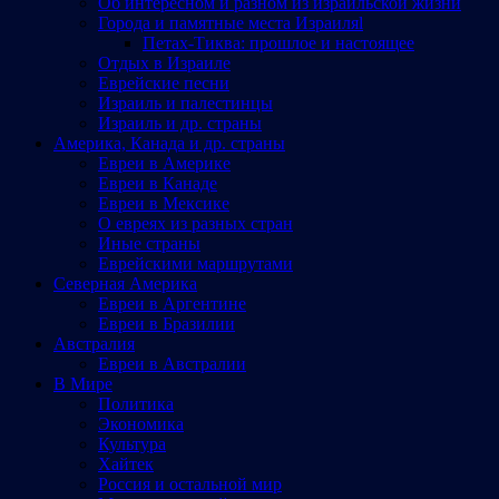
Об интересном и разном из израильской жизни
Города и памятные места Израиляl
Петах-Тиква: прошлое и настоящее
Отдых в Израиле
Еврейские песни
Израиль и палестинцы
Израиль и др. страны
Америка, Канада и др. страны
Евреи в Америке
Евреи в Канаде
Евреи в Мексике
О евреях из разных стран
Иные страны
Еврейскими маршрутами
Северная Америка
Евреи в Аргентине
Евреи в Бразилии
Австралия
Евреи в Австралии
В Мире
Политика
Экономика
Культура
Хайтек
Россия и остальной мир