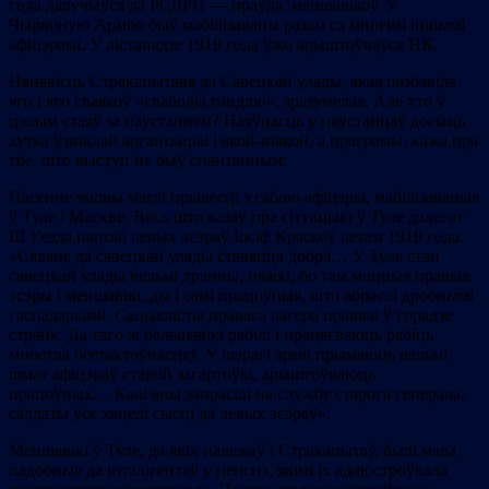
года далучыўся да РСДРП — праўда, меншавікоў. У
Чырвоную Армію быў мабілізаваны разам са многімі іншымі
афіцэрамі. У лістападзе 1918 года ўжо арыштоўваўся НК.
Нянавісць Стракапытава да Савецкай улады, якая пазбавіла
яго і яго сваякоў «свабоды гандлю», зразумелая. Але хто ў
цэлым стаяў за паўстаннем? Наяўнасць у паўстанцаў досыць
хутка ўзніклай арганізацыі і якой-ніякой, а праграмы, кажа пра
тое, што выступ не быў спантанным.
Насенне змовы маглі прывесці з сабою афіцэры, мабілізаваныя
ў Туле і Маскве. Вось што казаў пра сітуацыю ў Туле дэлегат
III з’езда партыі левых эсэраў Іосіф Краскоў летам 1918 года:
«Сяляне да савецкай улады ставяцца добра… У Туле стан
савецкай улады вельмі дрэнны, цяжкі, бо там моцныя правыя
эсэры і меншавікі, ды і самі працоўныя, што абраслі дробнымі
гаспадаркамі. Сацыялісты правага лагера правялі ў горадзе
страйк. Да таго ж бальшавікі рабілі і працягваюць рабіць
мноства бестактоўнасцяў. У шэрагі арміі прымаюць вельмі
шмат афіцэраў старой загартоўкі, арыштоўваюць
працоўных… Калі яны запрасілі на службу старога генерала,
салдаты ўсе хацелі сысці да левых эсэраў».
Меншавікі ў Туле, да якіх належаў і Стракапытаў, былі мала
падобныя да інтэлігентаў у пенснэ, якімі іх адлюстроўвала