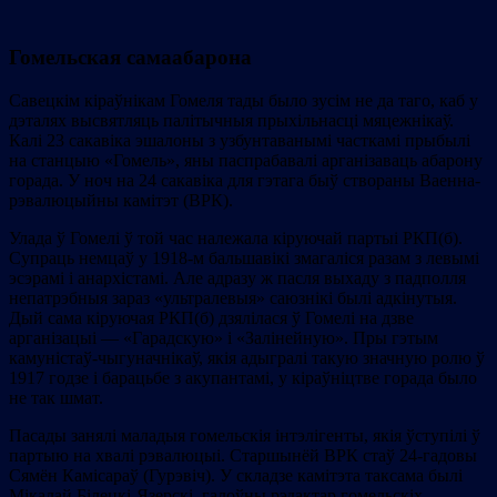
Гомельская самаабарона
Савецкім кіраўнікам Гомеля тады было зусім не да таго, каб у
дэталях высвятляць палітычныя прыхільнасці мяцежнікаў.
Калі 23 сакавіка эшалоны з узбунтаванымі часткамі прыбылі
на станцыю «Гомель», яны паспрабавалі арганізаваць абарону
горада. У ноч на 24 сакавіка для гэтага быў створаны Ваенна-
рэвалюцыйны камітэт (ВРК).
Улада ў Гомелі ў той час належала кіруючай партыі РКП(б).
Супраць немцаў у 1918-м бальшавікі змагаліся разам з левымі
эсэрамі і анархістамі. Але адразу ж пасля выхаду з падполля
непатрэбныя зараз «ультралевыя» саюзнікі былі адкінутыя.
Дый сама кіруючая РКП(б) дзялілася ў Гомелі на дзве
арганізацыі — «Гарадскую» і «Залінейную». Пры гэтым
камуністаў-чыгуначнікаў, якія адыгралі такую значную ролю ў
1917 годзе і барацьбе з акупантамі, у кіраўніцтве горада было
не так шмат.
Пасады занялі маладыя гомельскія інтэлігенты, якія ўступілі ў
партыю на хвалі рэвалюцыі. Старшынёй ВРК стаў 24-гадовы
Сямён Камісараў (Гурэвіч). У складзе камітэта таксама былі
Мікалай Білецкі-Язерскі, галоўны рэдактар гомельскіх