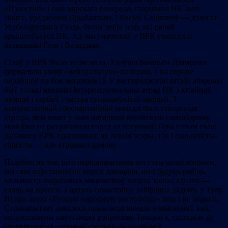
«Известий» і сын царскага генерала, старшыня НК Іван
Ланге, ураджэнец Прыбалтыкі, і Васіль Селіванаў — дэлегат
Усебеларускага з’езда, былы левы эсэр, які раней
арыштоўваўся НК. Ад чыгуначнікаў у ВРК уваходзілі
бальшавікі Гуля і Валадзько.
Сілаў у ВРК было зусім мала. Ахоўны батальён Дзямідава
фармальна заняў «нейтральную» пазіцыю, а на справе
перайшоў на бок мяцежнікаў. У распараджэнні штаба абароны
быў толькі невялікі Інтэрнацыянальны атрад НК з кітайцаў,
немцаў і сербаў, і частка супрацоўнікаў міліцыі. З
камуністычнай і беспартыйнай моладзі былі створаныя
атрады, якія шмат у чым нагадвалі яўрэйскую самаабарону,
якая ўжо не раз ратавала горад ад пагромаў. Пры гэтым сваю
дапамогу ВРК прапанавалі як левыя эсэры, так і сацыялісты-
сіяністы — але атрымалі адмову.
Падобна на тое, што першапачаткова ані гэты штаб абароны,
ані самі паўстанцы не ведалі дакладна, што будуць рабіць.
Большасць шараговых мяцежнікаў хацела толькі аднаго —
ехаць на Бранск, а адтуль самастойна дабірацца дадому, у Тулу.
Ні пра якую «Рускую народную рэспубліку» яны і не марылі.
Стракапытаву давялося прыкласці нямала намаганняў, каб,
запалохваючы паўстанцаў рэпрэсіямі Троцкага, схіліць іх да
арганізаваных дзеянняў супраць бальшавікоў.