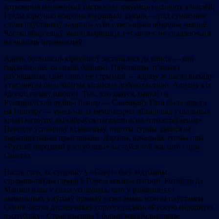
артылерыя мяцежнікаў пагражала зраўняць гасцініцу з зямлёй.
І тады кіраўнікі абароны вырашылі здацца — пад сумленнае
слова паўстанцаў захаваць усім удзельнікам абароны жыццё.
Частка абаронцаў змаглі вырвацца з «Савоя», не спадзеючыся
на міласць пераможцаў.
Аднак большасць кіраўнікоў заставалася да канца — каб
падзяліць лёс са сваімі байцамі. Паўстанцы, п’яныя і
раз’юшаныя, сваё слова не стрымалі — адразу ж пасля выхаду
з гасцініцы былі забітыя кітайскія добраахвотнікі. Аднаму з іх
адсеклі галаву шабляй. Тых, хто здаўся, павялі па
Румянцаўскай вуліцы (цяпер — Савецкая). Гэта была дарога
на Галгофу — увесь час іх неміласэрна збівалі пад ухвальныя
крыкі натоўпу, які сабраўся паглядзець на «прадстаўленне».
Паводле ўспамінаў відавочцаў, вароты турмы здаліся ім
выратавальным прыстанкам. Дарэчы, начальнік турмы пры
«Рускай народнай рэспубліцы» застаўся той жа, што і пры
Саветах.
Пасля таго, як супраціў у «Савоі» быў задушаны,
стракапытаўцы пачалі ў Гомелі масавы пагром. Ротмістр дэ
Маньян піша ў сваіх успамінах, што ў рабаваннях і
вымаганнях у яўрэяў прыняў удзел амаль кожны паўстанец.
Сёння частка даследчыкаў спрабуе падаць «Рускую народную
рэспубліку» Стракапытава ў больш мяккім выглядзе.