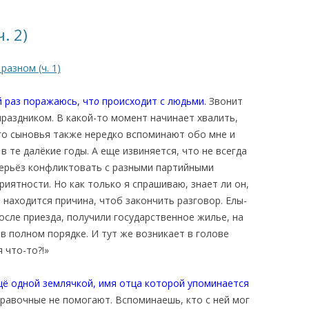
КАЯ ЖИЗНЬ В
. 2)
ОВИЧАХ СЕЙЧАС
разном (ч. 1)
ЧИ
АЦИЯ К СТАРОМУ
й раз поражаюсь, чт
о
происходит с людьми.
Звонит
раздником. В какой-то момент начинает хвалить,
его сыновья также нередко вспоминают обо мне и
ИСЬМА
ОТЗЫВЫ, ПРЕДЛОЖЕНИЯ,
 в те далёкие годы. А еще извиняется, что не всегда
УТОЧНЕНИЯ, ДОПОЛНЕНИЯ
серьёз конфликтовать с разными партийными
иятности. Но как только я спрашиваю, знает ли он,
КТО КОГО ИЩЕТ
, находится причина, чтоб закончить разговор. Елы-
после приезда, получили государственное жилье, на
в полном порядке. И тут же возникает в голове
 что-то?!»
щё одной землячкой, имя отца которой упоминается
равочные не помогают. Вспоминаешь, кто с ней мог