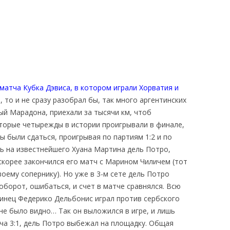
матча Кубка Дэвиса, в котором играли Хорватия и
и, то и не сразу разобрал бы, так много аргентинских
ый Марадона, приехали за тысячи км, чтоб
оторые четырежды в истории проигрывали в финале,
ы были сдаться, проигрывая по партиям 1:2 и по
ть на известнейшего Хуана Мартина дель Потро,
 скорее закончился его матч с Марином Чиличем (тот
воему сопернику). Но уже в 3-м сете дель Потро
аоборот, ошибаться, и счет в матче сравнялся. Всю
инец Федерико Дельбонис играл против сербского
не было видно… Так он выложился в игре, и лишь
ча 3:1, дель Потро выбежал на площадку. Общая