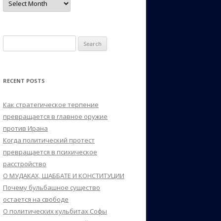
Search
for:
RECENT POSTS
Как стратегическое терпение
превращается в главное оружие
против Ирана
Когда политический протест
превращается в психическое
расстройство
О МУДАКАХ, ШАББАТЕ И КОНСТИТУЦИИ
Почему бульбашное существо
остается на свободе
О политических кульбитах Софы