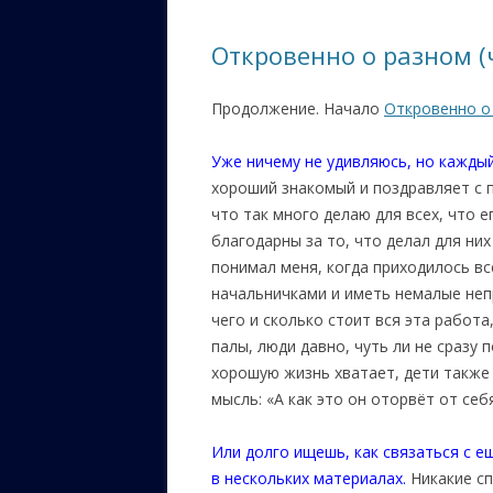
ЕВРЕЙС
Откровенно о разном (ч
КАЛИНК
Продолжение. Начало
Откровенно о 
ОЗАРИ
ИНФОРМ
Уже ничему не удивляюсь, но кажды
САЙТУ
хороший знакомый и поздравляет с п
что так много делаю для всех, что 
ВАШИ П
благодарны за то, что делал для них
понимал меня, когда приходилось в
начальничками и иметь немалые непр
чего и сколько ст
о
ит вся эта работа
палы, люди давно, чуть ли не сразу 
хорошую жизнь хватает, дети также 
мысль: «А как это он оторвёт от себя
Или долго ищешь, как связаться с е
в нескольких материалах.
Никакие сп