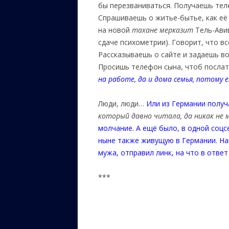
бы перезваниваться. Получаешь тел
Спрашиваешь о житье-бытье, как её 
на новой
тахане мерказит
Тель-Авив
сдаче психометрии). Говорит, что вс
Рассказываешь о сайте и задаешь воп
Просишь телефон сына, чтоб послат
на работе, да и дома семья, потому
Люди, люди…
Или из Германии полу
который давно читала, да никак не
молчание. А ещё было, в одной соцс
ныне также живущую в Германии. Нап
мужа, отправил линк, на что в ответ
***