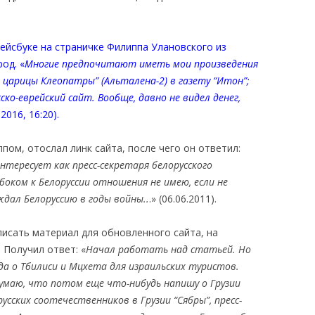
ейсбуке на страничке Филиппа Улановского из
од. «
Многие предпочитают иметь мои произведения
 царицы Клеопатры” (Альталена-2) в газету “Итон”;
ско-еврейский сайт. Вообще, давно не видел денег,
.2016, 16:20).
ппом, отослал линк сайта, после чего он ответил:
нтересует как пресс-секретаря белорусского
 боком к Белоруссии отношения не имею, если не
дал Белоруссию в годы войны..
.» (06.06.2011).
писать материал для обновленного сайта, на
 Получил ответ: «
Начал работать над статьей. Но
да о Тбилиси и Мцхета для израильских туристов.
умаю, что потом еще что-нибудь напишу о Грузии
усских соотечественников в Грузии “Сябры”, пресс-