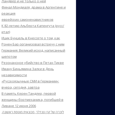
Ландвер и не только о ней
Финал Мондиаля, драма в Аргентине и
реакция
еврейских самоненавистников
К 82-летию Альберта Капенгута (русс/
итал)
Ицик Бунцель в Кнессете о том, как
Ронен Бар организовал встречу с ним
Германия: Великий исход, написанный
шепотом
Резонансное убийство в Петах-Тикве
Иману Биньямина Залки в День
независимости
«Русскоязычные СМИ в Германии»:
вчера, сегодня, завтра
В память Керен Тандлер, первой
женщины-бортмеханика, погибшей в
Ливане 12 июня 2006
לזכרה של קרן טנדלר, מכונאית מוטסת ראשונה,