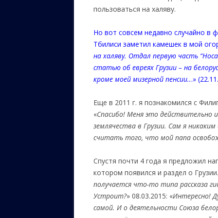
пользоваться на халяву.
Но вот совсем недавно случайно в ф
Тбилиси заметил камешек в мой огор
на халяву. Отдал первую часть “Носа
статью об евреях Грузии – на белорус
кроме моей мизерной пенсии..
.» (22.11
Еще в 2011 г. я познакомился с Фили
«
Спасибо! Меня это действительно и
землячества в Грузии. Сам я никаким
считать того, что мой папа освобож
Спустя почти 4 года я предложил на
котором появился и раздел о Грузии.
получается что-то типа рассказа ги
Устроит?
» 08.03.2015: «
Интересно! Д
самой. И о деятельности Союза белор