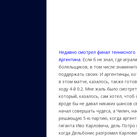
Недавно смотрел финал теннисного 
Аргентина.
Если б не знал, где играл
болельщиков, в том числе знаменит
поддержать своих. И аргентинцы, к
в этом матче, казалось, также готов
ходу 4-й 0:2. Мне жаль было смотре
который, казалось, сам хотел, чтоб
вроде бы не давал никаких шансов с
начал совершать чудеса, а Чилич, н
решающую 5-ю партию, когда аргент
гиганта Иво Карловича, дель Потро 
когда Дельбонис разгромил Карлови