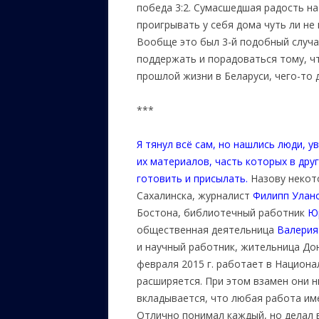
победа 3:2. Сумасшедшая радость на
проигрывать у себя дома чуть ли не
Вообще это был 3-й подобный случай 
поддержать и порадоваться тому, чт
прошлой жизни в Беларуси, чего-то 
***
Я тянул всё сам, но нашлись люди, 
их материалов, часть которых в дру
готовить и присылать.
Назову некот
Сахалинска, журналист
Филипп Улан
Бостона, библиотечный работник
Ю
общественная деятельница
Валерия
и научный работник, жительница Дон
февраля 2015 г. работает в Национа
расширяется. При этом взамен они н
вкладывается, что любая работа име
Отлично понимал каждый, но делал в