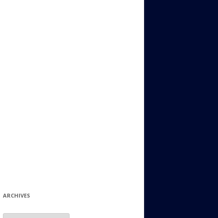
ИДИШ
СТАЛЬНОЙ МИР
ЕВРЕЙСКИЕ ПРИТЧИ
НЫЙ ТЕРРОРИЗМ
ОНИ ОСТАВИЛИ СВОЙ СЛЕД В
ИСТОРИИ
ИНТЕРЕСНЫЕ СУДЬБЫ
ЕВРЕЙСКОЕ
КОЛЛЕКЦИОНИРОВАНИЕ:
ФИЛАТЕЛИЯ, ЗНАЧКИ И ДР.
МАТЕРИАЛЫ НА РАЗНЫЕ ТЕМЫ
ГЕНЕАЛОГИЯ И ПОИСКИ КОРНЕЙ
ARCHIVES
Archives