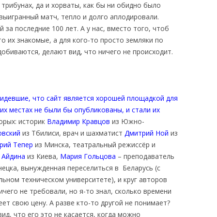
 трибунах, да и хорваты, как бы ни обидно было
 выигранный матч, тепло и долго аплодировали.
за последние 100 лет. А у нас, вместо того, чтоб
о их знакомые, а для кого-то просто земляки по
добиваются, делают вид, что ничего не происходит.
увидевшие, что сайт является хорошей площадкой для
гих местах не были бы опубликованы, и стали их
орых: историк
Владимир Кравцов
из Южно-
овский
из Тбилиси, врач и шахматист
Дмитрий Ной
из
рий Тепер
из Минска, театральный режиссёр и
 Айдина
из Киева,
Мария Гольцова
– преподаватель
ецка, вынужденная переселиться в Беларусь (с
льном техническом университете), и круг авторов
ичего не требовали, но я-то знал, сколько времени
ет свою цену. А разве кто-то другой не понимает?
ид, что его это не касается, когда можно