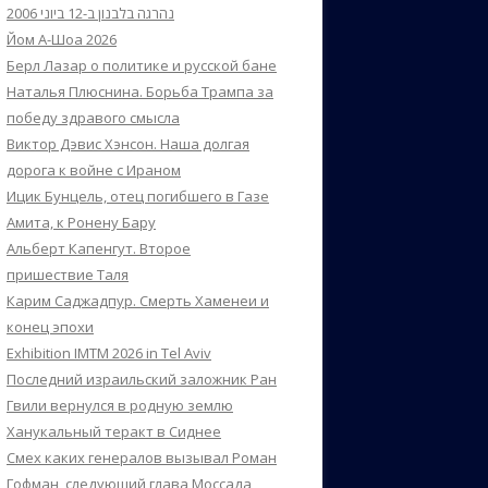
נהרגה בלבנון ב-12 ביוני 2006
Йом А-Шоа 2026
Берл Лазар о политике и русской бане
Наталья Плюснина. Борьба Трампа за
победу здравого смысла
Виктор Дэвис Хэнсон. Наша долгая
дорога к войне с Ираном
Ицик Бунцель, отец погибшего в Газе
Амита, к Ронену Бару
Альберт Капенгут. Второе
пришествие Таля
Карим Саджадпур. Смерть Хаменеи и
конец эпохи
Exhibition IMTM 2026 in Tel Aviv
Последний израильский заложник Ран
Гвили вернулся в родную землю
Ханукальный теракт в Сиднее
Смех каких генералов вызывал Роман
Гофман, следующий глава Моссада