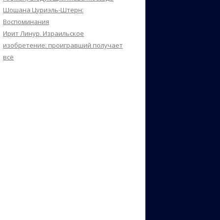
Шошана Цуриэль-Штерн:
Воспоминания
Ирит Линур. Израильское
изобретение: проигравший получает
всё