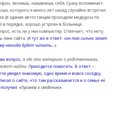
ефон, звонишь, называешь себя. Сразу вспоминает.
сын, которого я много лет назад случайно встретил
а (в здании автостанции проходили медкурсы по
ё в порядке, хорошо устроен в больнице.
рос, есть ли у них компьютер. Отвечает, что нету.
ь линк сайта.
И тут же в ответ: «
он так сильно занят
 ему некогда будет читать…
»
чаю вопрос
,
а где это материал о родственниках,
 может найти
.
Приходится помогать.
В ответ –
ети увидел знакомую, одно время и вовсе соседку,
исал о сайте, что там рассказывается и о семье её
 получил: «
П
римем к сведению
».