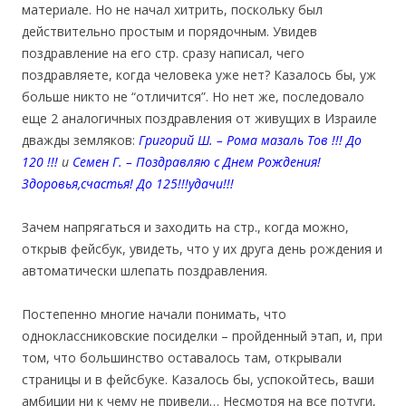
материале. Но не начал хитрить, поскольку был
действительно простым и порядочным. Увидев
поздравление на его стр. сразу написал, чего
поздравляете, когда человека уже нет? Казалось бы, уж
больше никто не “отличится”. Но нет же, последовало
еще 2 аналогичных поздравления от живущих в Израиле
дважды земляков:
Григорий Ш
. –
Рома мазаль Тов !!! До
120 !!!
и
Семен Г
.
–
Поздравляю с Днем Рождения!
Здоровья,счастья! До 125!!!удачи!!!
Зачем напрягаться и заходить на стр., когда можно,
открыв фейсбук, увидеть, что у их друга день рождения и
автоматически шлепать поздравления.
Постепенно многие начали понимать, что
одноклассниковские посиделки – пройденный этап, и, при
том, что большинство оставалось там, открывали
страницы и в фейсбуке. Казалось бы, успокойтесь, ваши
амбиции ни к чему не привели… Несмотря на все потуги,