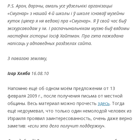
Р.
S
. Арон, дарэчы, амаль усе удзельнікі арганізацыі
«Смугнар» з нашай 4-й школы і ў школе існаваў музейны
куток (цяпер я ня ведаю) пра «Смугнар». Я ў свой час быў
экскурсаводам у ім. І распачынальнікам музэю быў вядомы
настаўнік гісторыі Іосіф Хайтман. Пра гэта пажадана
напісаць у адпаведных раздзелах сайта.
З павагаю земляку,
Ігар Хляба
16.08.10
Напомню ещё об одном моём предложении от 13
февраля 2009 г., после получения письма от местной
общины. Весь материал можно прочесть
здесь
. Тогда
ещё недоумевал, что только один немолодой человек из
Израиля проявил заинтересованность, очень даже верно
заметив: «
если это дело получит поддержку
».