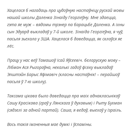
Хацелася б нагадаць пра цудоўную настаўніцу рускай мовы
нашай школы Даленка Зінаіду Георгіеўну. Мне здаецца,
гэта яе муж – вядомы трэнер па барацьбе Даленка. А іхны
сын Эдуард выкладаў у 7-й школе. Зінаіда Георгіеўна, я чуў,
пасьля зьехала у ЗША. Хацелася б даведацца, як склаўся яе
лёс.
Працу у нас веў Тамашоў Ісай Яўсеевіч. беларускую мову –
Лібман Ася Рыгораўна, некалькі гадоў фізіку выкладаў
Эпштэйн Барыс Яфімавіч (класны настаўнік! – перайшоў
пасьля ў 7-ю школу).
Таксама цікава было даведацца пра маіх аднакласьнікаў
Сашу Красікава (граў у Лянскага ў духавым) і Рыту Бухман
(сядзелі за адной партай). Саша, я ведаў, выехаў у Ізраіль.
Вось такія імгненныя мае думкі і ўспаміны.