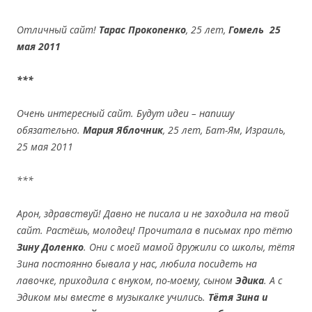
Отличный сайт!
Тарас Прокопенко
, 25 лет,
Гомель
25
мая 2011
***
Очень интересный сайт. Будут идеи – напишу
обязательно.
Мария Яблочник
, 25 лет, Бат-Ям, Израиль,
25 мая 2011
***
Арон, здравствуй! Давно не писала и не заходила на твой
сайт. Растёшь,
молодец! Прочитала в письмах про тётю
Зину Доленко
. Они с моей мамой дружили со школы, тётя
Зина постоянно бывала у нас, любила посидеть на
лавочке, приходила с внуком, по-моему, сыном
Эдика
. А с
Эдиком мы вместе в музыкалке учились.
Тётя Зина и