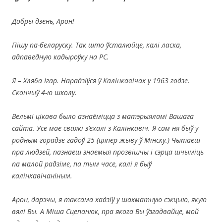
Добры дзень, Арон!
Пішу па-беларуску. Так што ўсталюйце, калі ласка,
адпаведную кадыроўку на РС.
Я – Хляба Ігар. Нарадзіўся ў Калінкавічах у 1963 годзе.
Скончыў 4-ю школу.
Вельмі цікава было азнаёміцца з матэрыяламі Вашага
сайта. Усе мае сваякі з’ехалі з Калінкавіч. Я сам ня быў у
родным горадзе гадоў 25 (цяпер жыву ў Мінску.) Чытаеш
пра людзей, пазнаеш знаемыя прозвішчы і сэрца шчыміць
па малой радзіме, па тым часе, калі я быў
калінкавічаніным.
Арон, дарэчы, я таксама хадзіў у шахматную сэкцыю, якую
вялі Вы. А Міша Сцепанюк, пра якога Вы ўзгадвайце, мой