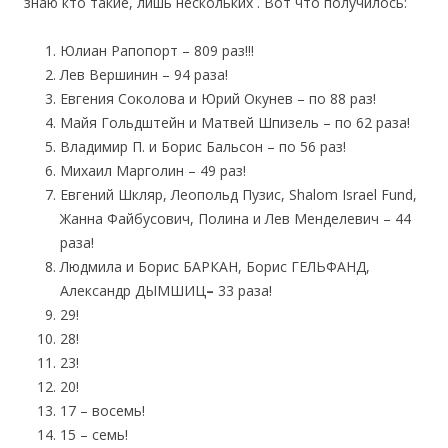
знаю кто такие, лишь нескольких . Вот что получилось:
Юлиан Рапопорт – 809 раз!!!
Лев Вершинин – 94 раза!
Евгения Соколова и Юрий Окунев – по 88 раз!
Майя Гольдштейн и Матвей Шпизель – по 62 раза!
Владимир П. и Борис Бальсон – по 56 раз!
Михаил Марголин – 49 раз!
Евгений Шкляр, Леопольд Пузис, Shalom Israel Fund,
Жанна Файбусович, Полина и Лев Менделевич – 44
раза!
Людмила и Борис БАРКАН, Борис ГЕЛЬФАНД,
Александр ДЫМШИЦ
–
33 раза!
29!
28!
23!
20!
17 – восемь!
15 – семь!