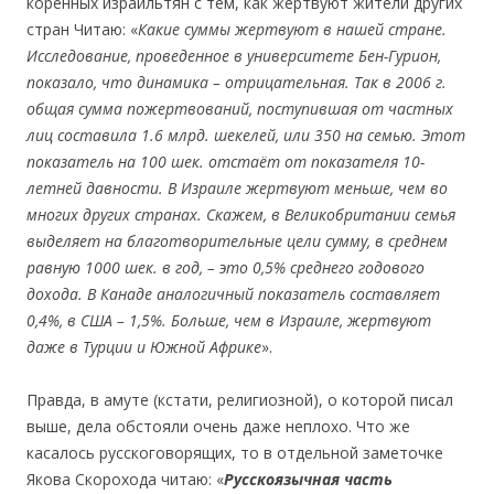
коренных израильтян с тем, как жертвуют жители других
стран Читаю: «
Какие суммы жертвуют в нашей стране.
Исследование, проведенное в университете Бен-Гурион,
показало, что динамика – отрицательная. Так в 2006 г.
общая сумма пожертвований
,
поступившая от частных
лиц составила 1.6 млрд. шекелей
,
или 350 на семью. Этот
показатель на 100 ш
e
к.
о
тста
ё
т от показателя 10-
летней давности. В Израиле жертвуют меньше
,
чем во
многих др
угих
странах. Скажем, в Великобритании семья
выделяет на благотворительные цели сумму, в среднем
равную 1000 шек. в год,
–
это 0,5% среднего годового
дохода. В Канаде аналогичный показатель составляет
0,4%, в США
–
1,5%. Больше
,
чем в Израиле
,
ж
е
ртвуют
даже в Турции и Южной Африке
».
Правда, в амуте (кстати, религиозной), о которой писал
выше, дела обстояли очень даже неплохо. Что же
касалось русскоговорящих, то в отдельной заметочке
Якова Скорохода читаю: «
Русскоязычная часть