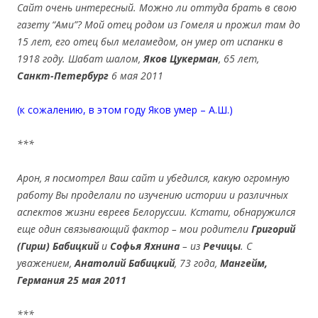
Сайт очень интересный. Можно ли оттуда брать в свою
газету “Ами”? Мой отец родом из Гомеля и прожил там до
15 лет, его отец был меламедом, он умер от испанки в
1918 году. Шабат шалом,
Яков Цукерман
, 65 лет,
Санкт-Петербург
6 мая
2011
(к сожалению, в этом году Яков умер – А.Ш.)
***
Арон, я посмотрел Ваш сайт и убедился, какую огромную
работу Вы проделали по изучению истории и различных
аспектов жизни евреев Белоруссии. Кстати, обнаружился
еще один связывающий фактор – мои родители
Григорий
(Гирш) Бабицкий
и
Софья Яхнина
– из
Речицы
. С
уважением,
Анатолий Бабицкий
, 73 года,
Мангейм,
Германия
25 мая 2011
***