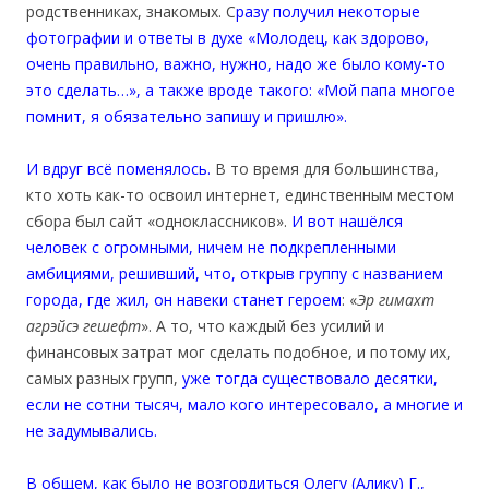
родственниках, знакомых. С
разу получил некоторые
фотографии и ответы в духе «Молодец, как здорово,
очень правильно, важно, нужно, надо же было кому-то
это сделать…», а также вроде такого: «Мой папа многое
помнит, я обязательно запишу и пришлю».
И вдруг всё поменялось.
В то время для большинства,
кто хоть как-то освоил интернет, единственным местом
сбора был сайт «одноклассников».
И вот нашёлся
человек с огромными, ничем не подкрепленными
амбициями, решивший, что, открыв группу с названием
города, где жил, он навеки станет героем
: «
Эр
г
и
махт
агрэйсэ гешефт
». А то, что каждый без усилий и
финансовых затрат мог сделать подобное, и потому их,
самых разных групп,
уже тогда существовало десятки,
если не сотни тысяч, мало кого интересовало, а многие и
не задумывались.
В общем, как было не возгордиться Олегу (Алику) Г.,