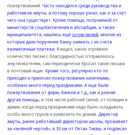
пожертвований.
Часто находился среди руководства и
работников амуты, а потому хорошо узнал, как и за счёт
чего она существует. Кроме помощи, получаемой от
министерств соцобеспечения и абсорбции, а также
муниципалитета, нашлись ещё
сотни людей
, многие из
которых дали поручение банку снимать с их счета
ежемесячные платежи.
Я видел, какое огромное
количество писем с благодарностью отправлялось
жертвователям, сам периодически бросал такие письма
в почтовый ящик.
Кроме того, регулярно кто-то
приходил и приносил пожертвования наличными,
особенно много перед праздниками. А ещё были
пожертвования от фирм, банков и т.д., как и разная
другая помощь,
в том числе рабочей силой, от полиции и
армии, когда перед праздниками надо было складывать
особо много грузов и развозить по домам.
Директор
амуты, ранее работавший директором школы, проживает
за «зелёной чертой», в 30 км от Петах-Тиквы, и подписал