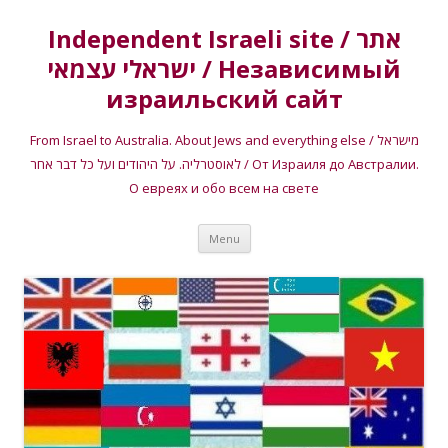
Independent Israeli site / אתר
ישראלי עצמאי / Независимый
израильский сайт
From Israel to Australia. About Jews and everything else / מישראל
לאוסטרליה. על היהודים ועל כל דבר אחר / От Израиля до Австралии.
О евреях и обо всем на свете
Skip
Menu
to
content