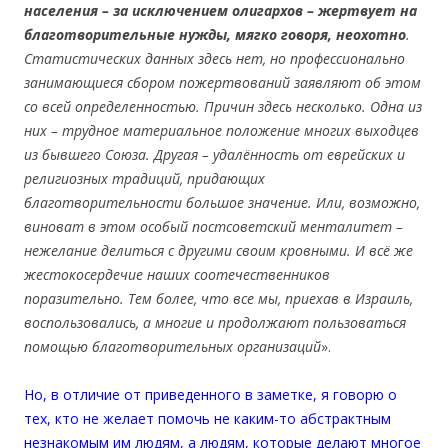
населения
–
за исключением олигархов
–
жертву
е
т на
благотворительные нужды, мягко говоря, неохотно
.
Статистических данных здесь нет, но профессионально
занимающиеся сбором пожертвовани
й
заявляют об этом
со всей определенностью. Причин здесь несколько. Одна из
них
–
трудное материальное положение многих выходцев
из бывшего Союза. Другая
–
удал
ё
нность от еврейских и
религиозных
традиций, придающих
благотворительности большое значение. Или, возможно,
виноват в этом особый постсоветский менталитет
–
нежелание делиться с другими своим кровными. И вс
ё
же
жестокосердечие наших соотечественников
поразительно. Тем более, что все мы, приехав в Израиль,
воспользовались, а многие и продолжают пользоваться
помощью благотворительных организаций
».
Но, в отличие от приведенного в заметке, я говорю о
тех, кто не желает помочь не каким-то абстрактным
незнакомым им людям, а людям, которые делают многое