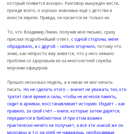
который появится вскоре». Разговор вынужден вести,
прежде всего, о хорошо знакомых ещё с детства и
юности евреях. Правда, он касается не только их.
То, что Владимир Лякин, получив моё письмо, сразу
прислал подробнейший ответ,
с одной стороны, меня
обрадовало, а с другой – сильно огорчило
, потому что
знаю, как непросто ему живется, что у него немало
проблем со здоровьем из-за многолетней службы
морским офицером.
Прошло несколько недель, а я никак не мог начать
писать.
Но не сделать этого – значит не уважать тех, кто
тратит своё время и силы, чтобы не исчезла память,
сидит в архивах, восстанавливает историю. Издаёт – как
правило, за свой счёт – книги, которые затем дарятся,
передаются в библиотеки. И при этом взамен
практически ничего не получает, а все эти «какой же он
молодец» и т.п. на хлеб не намажешь, необходимые