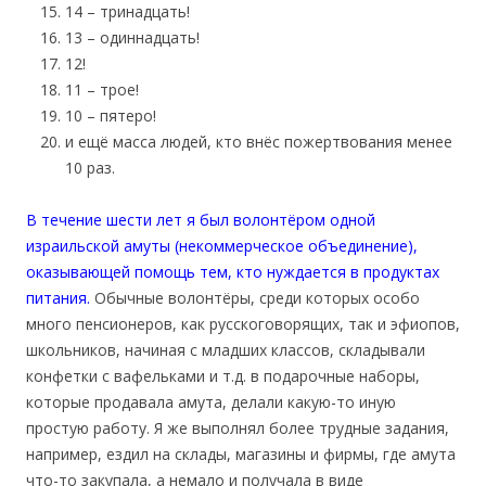
14 – тринадцать!
13 – одиннадцать!
12!
11 – трое!
10 – пятеро!
и ещё масса людей, кто внёс пожертвования менее
10 раз.
В течение шести лет я был волонтёром одной
израильской амуты (некоммерческое объединение),
оказывающей помощь тем, кто нуждается в продуктах
питания.
Обычные волонтёры, среди которых особо
много пенсионеров, как русскоговорящих, так и эфиопов,
школьников, начиная с младших классов, складывали
конфетки с вафельками и т.д. в подарочные наборы,
которые продавала амута, делали какую-то иную
простую работу. Я же выполнял более трудные задания,
например, ездил на склады, магазины и фирмы, где амута
что-то закупала, а немало и получала в виде