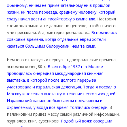
обычному, ничем не примечательному ни в прошлой
жизни, ни после переезда, среднему человеку, который
сразу начал вести антисайтовскую кампанию.
Настроил
своих знакомых, а те дальше по цепочке, чтобы ничего
мне присылали. Ага, «интернационалист»…
Вспомнились
совковые времена, когда отдельные евреи хотели
казаться б
о
льшими белорусами, чем те сами.
Немного отвлекусь и вернусь в доизраильские времена,
вспомню конец 80-х.
В сентябре 1987 г. в Москве
проводилась очередная международная книжная
выставка, в которой после долгого перерыва
участвовала и израильская делегация. Тогда я поехал в
Москву и посещал выставку в течение нескольких дней.
Израильский павильон был самым популярным и
охраняемым, у входа все время толпились очереди.
В
Калинковичи привёз массу самой различной информации,
журналов, книг, сувениров.
Подобный вояж совершил