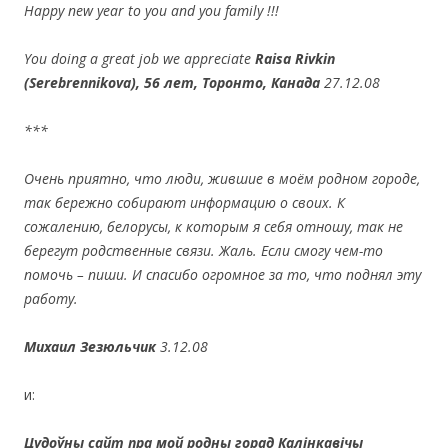
Happy new year to you and you family !!!
You doing a great job we appreciate
Raisa Rivkin
(Serebrennikova), 56 лет, Торонто, Канада
27.12.08
***
Очень приятно, что люди, жившие в мо
ё
м родном городе,
так бережно собирают информацию о своих. К
сожалению, белорусы, к которым я себя отношу, так не
берегут родственные связи. Жаль. Если смогу чем-то
помочь – пиши. И спасибо огромное за то, что поднял эту
работу.
Михаил Зезюльчик
3.12.08
и:
Цудоўны сайт пра мой родны горад Калінкавічы