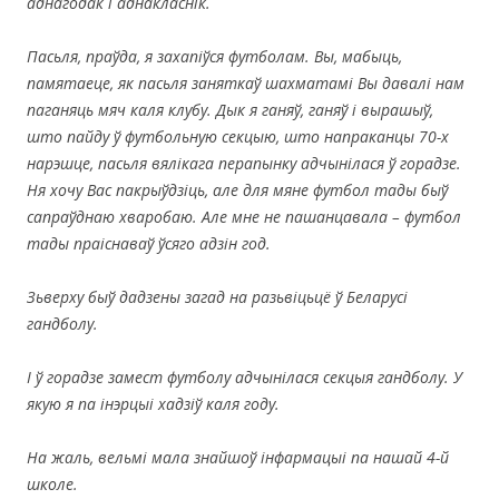
аднагодак і аднакласнік.
Пасьля, праўда, я захапіўся футболам. Вы, мабыць,
памятаеце, як пасьля заняткаў шахматамі Вы давалі нам
паганяць мяч каля клубу. Дык я ганяў, ганяў і вырашыў,
што пайду ў футбольную секцыю, што напраканцы 70-х
нарэшце, пасьля вялікага перапынку адчынілася ў горадзе.
Ня хочу Вас пакрыўдзіць, але для мяне футбол тады быў
сапраўднаю хваробаю. Але мне не пашанцавала – футбол
тады праіснаваў ўсяго адзін год.
Зьверху быў дадзены загад на разьвіцьцё ў Беларусі
гандболу.
І ў горадзе замест футболу адчынілася секцыя гандболу. У
якую я па інэрцыі хадзіў каля году.
На жаль, вельмі мала знайшоў інфармацыі па нашай 4-й
школе.