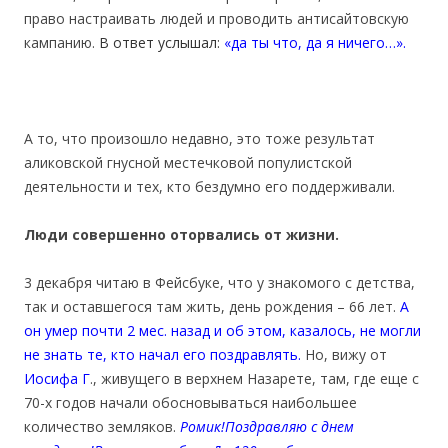
право настраивать людей и проводить антисайтовскую
кампанию.
В ответ услышал:
«да ты что, да я ничего…».
А то, что произошло недавно, это тоже результат
аликовской гнусной местечковой популистской
деятельности и тех, кто бездумно его поддерживали.
Люди совершенно оторвались от жизни.
3 декабря читаю в Фейсбуке, что у знакомого с детства,
так и оставшегося там жить, день рождения – 66 лет.
А
он умер почти 2 мес. назад и об этом, казалось, не могли
не знать те, кто начал его поздравлять.
Но, вижу от
Иосифа Г
., живущего в верхнем Назарете, там, где еще с
70-х годов начали обосновываться наибольшее
количество земляков.
Ромик!Поздравляю с днем