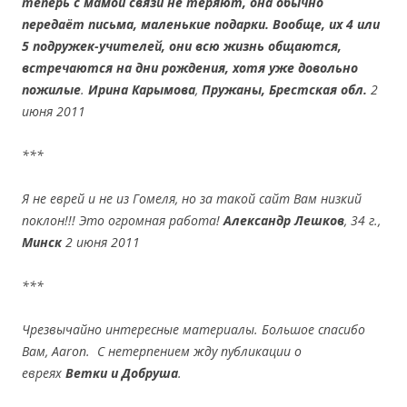
теперь с мамой связи не теряют, она обычно
передаёт письма, маленькие подарки. Вообще, их 4 или
5 подружек-учителей, они всю жизнь общаются,
встречаются на дни рождения, хотя уже довольно
пожилые
.
Ирина Карымова
,
Пружаны, Брестская обл.
2
июня 2011
***
Я не еврей и не из Гомеля, но за такой сайт Вам низкий
поклон!!! Это огромная работа!
Александр Лешков
, 34 г.,
Минск
2 июня 2011
***
Чрезвычайно интересные материалы. Большое спасибо
Вам,
Aaron
.
С нетерпением жду публикации о
евреях
Ветки и Добруша
.