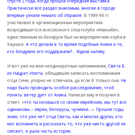
спустя 2 года, когда прошла очередная выставка.
Практически всё раздал знакомым, многие в городе
впервые узнали немало об Израиле.
В 1989-90 гг.
участвовал в организационных мероприятиях
возродившегося всесоюзного спортклуба «Маккаби»,
единственным из Беларуси был на мероприятиях клуба в
Каунасе.
А что делали в то время подобные Алики и те,
кто бездумно его поддержали?… Ждали халяву.
И вот уже на мои неоднократные напоминания,
Света Б.
из Нацрат-Илита
, обещавшая записать воспоминания
отца Сени, упорно не отвечала, да если б только она.
Не
надо было проводить особое расследование, чтоб
понять: ветер дует от Алика.
Написал ему и получил в
ответ: «
что ты носишься со своим еврейским, мы тут все
одинаковы – евреи, белорусы, чучмеки…
».
Прошли годы,
знаю, что уже нет отца Светы, как и многих других, кто
мог вспомнить и рассказать то, что уже никто другой не
сможет, и ушла часть истории.