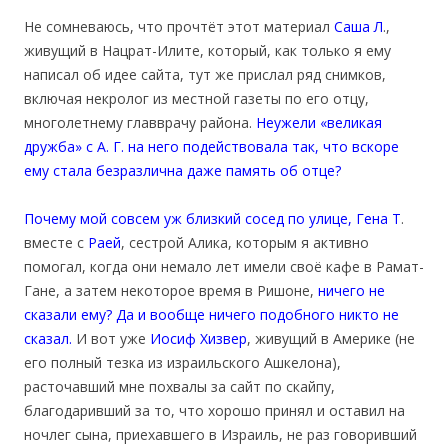
Не сомневаюсь, что прочтёт этот материал
Саша Л
.,
живущий в Нацрат-Илите, который, как только я ему
написал об идее сайта, тут же прислал ряд снимков,
включая некролог из местной газеты по его отцу,
многолетнему главврачу района.
Неужели «великая
дружба» с А. Г. на него подействовала так, что вскоре
ему стала безразлична даже память об отце?
Почему мой совсем уж близкий сосед по улице,
Гена Т
.
вместе с
Раей
, сестрой Алика, которым я активно
помогал, когда они немало лет имели своё кафе в Рамат-
Гане, а затем некоторое время в Ришоне,
ничего не
сказали ему? Да и вообще ничего подобного никто не
сказал.
И вот уже
Иосиф Хизвер
, живущий в Америке (не
его полный тезка из израильского Ашкелона),
расточавший мне похвалы за сайт по скайпу,
благодаривший за то, что хорошо принял и оставил на
ночлег сына, приехавшего в Израиль, не раз говоривший