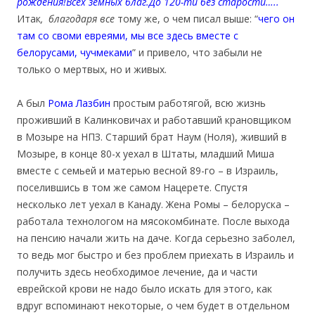
рождения!Всех земных благ.До 120-ти без старости….
.
Итак
,
благодаря все
тому же, о чем писал выше: “
чего он
там со своми евреями, мы все здесь вместе с
белорусами, чучмеками
” и привело, что забыли не
только о мертвых, но и живых.
А был
Рома Лазбин
простым работягой, всю жизнь
проживший в Калинковичах и работавший крановщиком
в Мозыре на НПЗ. Старший брат Наум (Ноля), живший в
Мозыре, в конце 80-х уехал в Штаты, младший Миша
вместе с семьей и матерью весной 89-го – в Израиль,
поселившись в том же самом Нацерете. Спустя
несколько лет уехал в Канаду. Жена Ромы – белоруска –
работала технологом на мясокомбинате. После выхода
на пенсию начали жить на даче. Когда серьезно заболел,
то ведь мог быстро и без проблем приехать в Израиль и
получить здесь необходимое лечение, да и части
еврейской крови не надо было искать для этого, как
вдруг вспоминают некоторые, о чем будет в отдельном