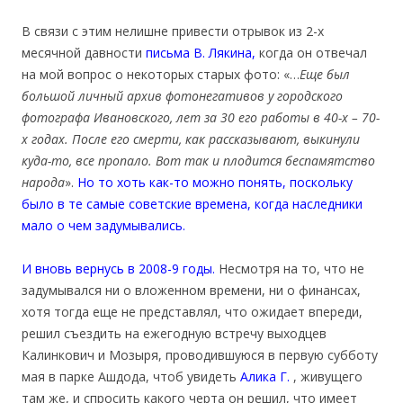
В связи с этим нелишне привести отрывок из 2-х
месячной давности
письма В. Лякина,
когда он отвечал
на мой вопрос о некоторых старых фото: «…
Еще был
большой личный архив фотонегативов у городского
фотографа Ивановского, лет за 30 его работы в 40-х – 70-
х годах. После его смерти, как рассказывают, выкинули
куда-то, все пропало. Вот так и плодится беспамятство
народа
».
Но то хоть как-то можно понять, поскольку
было в те самые советские времена, когда наследники
мало о чем задумывались.
И вновь вернусь в 2008-9 годы.
Несмотря на то, что не
задумывался ни о вложенном времени, ни о финансах,
хотя тогда еще не представлял, что ожидает впереди,
решил съездить на ежегодную встречу выходцев
Калинкович и Мозыря, проводившуюся в первую субботу
мая в парке Ашдода, чтоб увидеть
Алика Г.
, живущего
там же, и спросить какого черта он решил, что имеет