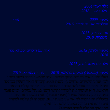
אלה ואורי 2004
אלה ואורי 2018
אלינור 2009 אורי
והילדים: אלינור ולידור, 2016
עם הילדים, 2017
משפחה, 2018
אלינור ולידור, 2018 אלה עם הילדים וסבתא בלה,
2018
אלה עם אמא ליודה, 2017
אלינור (משמאל) במקום הראשון, 2018 תחרות באריאל 2019
בעלי ואני רואים בקבלת חינוך ופיתוח עצמי מתמשך כדבר חשוב ביותר.
לכן, אנחנו תלמידים נצחיים :). בשנת 2008 קיבלתי תואר ראשון בכלכלה
וניהול. אחר כך אורי למד הנדסה בהנדסת ייצור. לאחר קבלת התואר
הראשון, הוא המשיך את לימודיו לתואר השני במנהל עסקים, וכיום עובד
כמנהל הפקה במפעל ספירל (מוצרי זכוכית). אני המשכתי את לימודי
במכללה האקדמית לתואר שני בשנת 2017 ונכנסתי לפקולטה למינהל
ציבורי ומדעי המדינה באוניברסיטת בר-אילן.
מתי ואיך התחלת לעבוד באריאל?