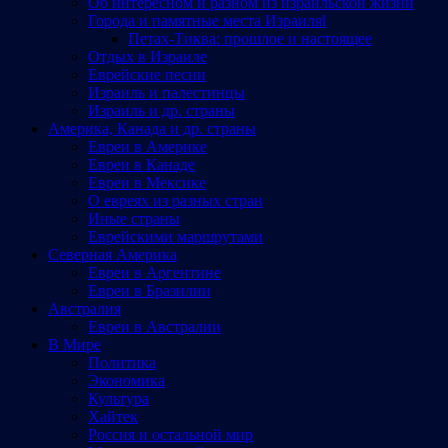
Об интересном и разном из израильской жизни
Города и памятные места Израиляl
Петах-Тиква: прошлое и настоящее
Отдых в Израиле
Еврейские песни
Израиль и палестинцы
Израиль и др. страны
Америка, Канада и др. страны
Евреи в Америке
Евреи в Канаде
Евреи в Мексике
О евреях из разных стран
Иные страны
Еврейскими маршрутами
Северная Америка
Евреи в Аргентине
Евреи в Бразилии
Австралия
Евреи в Австралии
В Мире
Политика
Экономика
Культура
Хайтек
Россия и остальной мир