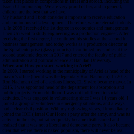
taken first places in competitions in Israel and abroad, including the
Israeli Championship. We are very proud of her, and in general,
children are the best that we have.
My husband and I both consider it important to receive education
and continuous self-development. Therefore, we are eternal students
:). In 2008 I received the 1st degree in economics and management.
Then Uri went to study engineering as a production engineer. After
receiving the first degree, he continued his studies at the second in
business management, and today works as a production director at
the Spiral enterprise (glass products). I continued my studies at the
second academic degree in 2017 and entered the faculty of public
administration and political science at Bar-Ilan University.
When and How you start working in Ariel?
In 2009, I started working in the municipality of Ariel as head of the
mayor’s office (then it was the legendary Ron Nachman). In 2013,
Ron Nachman died of a serious illness, Eli Shviro became mayor. In
2015, I was appointed head of the department for absorption and
public projects. From childhood I was not indifferent to social
activities, I was engaged in volunteering since I was 14 years old, I
joined a group of volunteers in emergency situations, and always
had a clear civil position. With my right-wing views, I immediately
joined the IOH ( Israel Our Home ) party after the army, and was its
activist in the city, but rather quickly became disillusioned and
realized that it was not a liberal and democratic party. It also became
clear that where there is naked populism, there will never be real