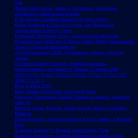
ней
Финал Мондиаля, драма в Аргентине и реакция
еврейских самоненавистников
К 82-летию Альберта Капенгута (русс/итал)
Ицик Бунцель в Кнессете о том, как Ронен Бар
организовал встречу с ним
Германия: Великий исход, написанный шепотом
Резонансное убийство в Петах-Тикве Иману Биньямина
Залки в День независимости
«Русскоязычные СМИ в Германии»: вчера, сегодня,
завтра
В память Керен Тандлер, первой женщины-
бортмеханика, погибшей в Ливане 12 июня 2006
לזכרה של קרן טנדלר, מכונאית מוטסת ראשונה, נהרגה בלבנון
ב-12 ביוני 2006
Йом А-Шоа 2026
Берл Лазар о политике и русской бане
Наталья Плюснина. Борьба Трампа за победу здравого
смысла
Виктор Дэвис Хэнсон. Наша долгая дорога к войне с
Ираном
Ицик Бунцель, отец погибшего в Газе Амита, к Ронену
Бару
Альберт Капенгут. Второе пришествие Таля
Карим Саджадпур. Смерть Хаменеи и конец эпохи