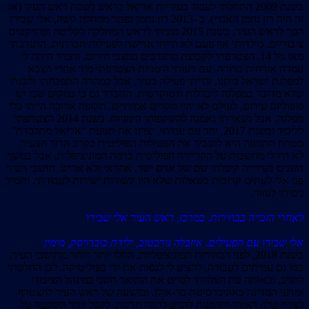
בשנת 2009 התחלתי לעבוד בעיריית אריאל כראש לשכת ראש העיר (אז
זה היה רון נחמן האגדי). ב -2013 רון נחמן נפטר ממחלה קשה, אלי שבירו
הפך לראש העיר. בשנת 2015 מוניתי לראש המחלקה לקליטה ופרויקטים
ציבוריים. מילדותי אף פעם לא הייתי אדישה לפעילות חברתית, התנדבתי
מאז גיל 14, הצטרפתי לקבוצת מתנדבים במצבי חירום, ותמיד היתה לי
עמדה אזרחית ברורה. עם דעותי הימניות הצטרפתי מיד אחרי הצבא
למפלגת ישראל ביתנו, והייתי פעילה בעיר, אבל במהרה התפכחתי והבנתי
שלא מדובר במפלגה ליברלית ודמוקרטית. התברר גם כי במקום שבו יש
פופוליזם עירום, לעולם לא יהיו מקרים אמיתיים. תקופה ארוכה הייתי בלי
מפלגה, אבל נשארתי נאמנה להשקפותי הימניות. בשנת 2014 הצטרפתי
לליכוד ובשנת 2017, יחד עם עמיתי, יצרנו את תנועת “אריאל מתלכדת”.
מטרת התנועה היא להגביר את הפעילות הפוליטית בקרב הדור הצעיר.
לא היו לי מחשבות על הקריירה הפוליטית ברמה המוניציפלית, אבל במשך
השנים בעירייה קיבלתי שם של אדם ישר, אחראי ולא אדיש. תושבי העיר
פנו אלי לעתים קרובות בשאלות שלא היו קשורות ישירות לעבודתי, ותמיד
ניסיתי לעזור.
לאחרי הזכייה בבחירות. במרכז, ראש העיר אלי שבירו
אלי שבירו עם הפעילים. איזבלה גורבטוב, ילידת בוברויסק, מימין
בשנת 2018, לפני הבחירות המוניציפליות, החלו יותר ויותר מתושבי העיר,
כמו גם עמיתים לעבודה, להציע לי לנסות את ידי בפוליטיקה. לכן החלטתי
להגיב, ובאותה עת הצלחתי לסיים את התואר השני במינהל הציבורי
ומדעי המדינה באוניברסיטת בר-אילן. ובהצעה של ראש העיר להצטרף
לצוות שלו, ראיתי הזדמנות להגיע לרמה חדשה, לקבל יותר השפעה על