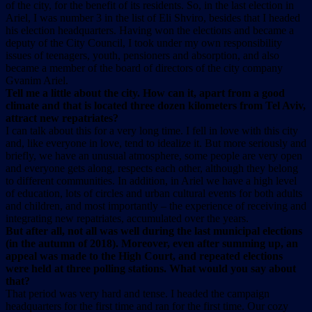
of the city, for the benefit of its residents. So, in the last election in
Ariel, I was number 3 in the list of Eli Shviro, besides that I headed
his election headquarters. Having won the elections and became a
deputy of the City Council, I took under my own responsibility
issues of teenagers, youth, pensioners and absorption, and also
became a member of the board of directors of the city company
Gvanim Ariel.
Tell me a little about the city. How can it, apart from a good
climate and that is located three dozen kilometers from Tel Aviv,
attract new repatriates?
I can talk about this for a very long time. I fell in love with this city
and, like everyone in love, tend to idealize it. But more seriously and
briefly, we have an unusual atmosphere, some people are very open
and everyone gets along, respects each other, although they belong
to different communities. In addition, in Ariel we have a high level
of education, lots of circles and urban cultural events for both adults
and children, and most importantly – the experience of receiving and
integrating new repatriates, accumulated over the years.
But after all, not all was well during the last municipal elections
(in the autumn of 2018). Moreover, even after summing up, an
appeal was made to the High Court, and repeated elections
were held at three polling stations. What would you say about
that?
That period was very hard and tense. I headed the campaign
headquarters for the first time and ran for the first time. Our cozy