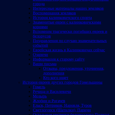
города
Интересные материалы наших земляков
Воспоминания земляков
История калинковичского спорта
Знаменитые евреи с калинковичскими
корнями
Вспомним трагически погибших евреев и
белорусов
Поздравления по случаю знаменательных
событий
Еврейская жизнь в Калинковичах сейчас
Озаричи
Информация к старому сайту
Ваши письма
Отзывы, предложения, уточнения,
дополнения
Кто кого ищет
История евреев других городов Гомельщины
Гомель
Речица и Василевичи
Мозырь
Жлобин и Рогачев
Ельск, Петриков, Наровля, Туров
Светлогорск (Шатилки), Паричи
Остальные местечки белорусского Полесья