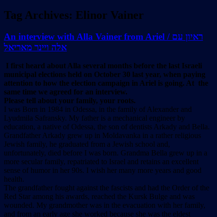
Tag Archives:
Elinor Vainer
An interview with Alla Vainer from Ariel / ראיון עם
אלה ויינר מאריאל
I first heard about Alla several months before the last Israeli
municipal elections held on October 30 last year, when paying
attention to how the election campaign in Ariel is going. At the
same time we agreed for an interview.
Please tell about your family, your roots.
I was Born in 1984 in Odessa, in the family of Alexander and
Lyudmila Safransky. My father is a mechanical engineer by
education, a native of Odessa, the son of dentists Arkady and Bella.
Grandfather Arkady grew up in Moldavanka in a rather religious
Jewish family, he graduated from a Jewish school and,
unfortunately, died before I was born. Grandma Bella grew up in a
more secular family, repatriated to Israel and retains an excellent
sense of humor in her 90s. I wish her many more years and good
health.
The grandfather fought against the fascists and had the Order of the
Red Star among his awards, reached the Kursk Bulge and was
wounded. My grandmother was in the evacuation with her family,
and from an early age she worked because she was the eldest