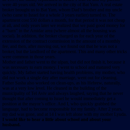
were 40 years old. We arrived in the city of Bat Yam. A real estate
broker brought us to Bat Yam, whom Dad’s brother and my uncle
(who came to Israel for a whole 3 years earlier) turned to. The
apartment cost 550 dollars a month, for that period it was not cheap
at all, and only years later we realized that we paid good money for
a “barn” in the Amidar area (where almost all the housing was
social). In addition, the broker charged us for each year of the
extension of the contract commission in the amount of a monthly
fee, and then, after moving out, we found out that he was not a
broker, but the landlord of the apartment. This and many other tricks
were common in those years.
Mother and father went to the ulpan, but did not finish it, because it
was necessary to earn money. I went to school and matured very
quickly. My father started having health problems, my mother, who
did not work a single day after marriage, went out for cleaning.
Father Sasha also worked on clean-ups, as his Hebrew, naturally,
was at a very low level. He cleaned in the building of the
municipality of Tel Aviv and always laughed, saying that he never
thought that after coming to Israel he would immediately get a
position at the mayor’s office. And I, who quickly grabbed the
language, had to become responsible for my family. After 2 years,
my dad was gone, and at 14 I was left alone with my mother Lyuda.
I would like to hear a little about school and about your
husband.