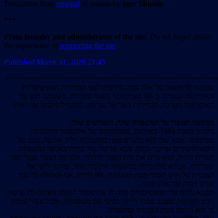
Translation from
original
in russian by
Igor Shustin
***
From founder and administrator of the site:
Do not forget about
the importance of
supporting the site
Published March 31, 2019 21
45:
================================================
שמעתי לראשונה על אלה כמה חודשים לפני הבחירות המוניציפליות
האחרונות שנערכו ב -30 באוקטובר בשנה שעברה, כששמנו דגש על
האופן שבו מערכת הבחירות באריאל נערכת. במקביל סיכמנו על ראיון.
בבקשה תספרי על המשפחה שלך, השורשים שלך.
נולדתי בשנת 1984 באודסה, במשפחתם של אלכסנדר וליודמילה
ספרנסקי. אבא שלי הוא מהנדס מכני בהשכלתו, יליד אודסה, בנם של
רופאי השיניים ארקדי ובלה. סבא ארקדי גדל במולדבאנקה במשפחה
יהודית דתית, הוא סיים את בית הספר היהודי, ולמרבה הצער נפטר לפני
שנולדתי. סבתא בלה גדלה במשפחה חילונית יותר, עלתה לישראל
ושומרת על חוש הומור מצוין בשנות ה -90 לחייה. אני מאחלת לה עוד
שנים רבות ובריאות טובה.
הסבא נלחם נגד הפאשיסטים והיה לו את מסדר הכוכב האדום בין פרסיו,
הגיע לקורסק ונפצע. סבתי היתה בפינוי עם משפחתה, ומגיל צעיר עבדה
כי היא הייתה הבת הבכורה במשפחה.