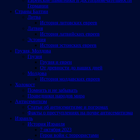
Еврейские памятники и достопримечательности
Германии
Страны Балтии
Литва
История литовских евреев
Латвия
История латвийских евреев
Эстония
История эстонских евреев
Грузия, Молдова
Грузия
Грузия и евреи
От древности до наших дней
Молдова
История молдавских евреев
Холокост
Помнить и не забывать
Праведники народов мира
Антисемитизм
Статьи об антисемитизме и погромах
Факты о преступлениях на почве антисемитизма
Израиль
История Израиля
7 октября 2023
Герои войн с террористами