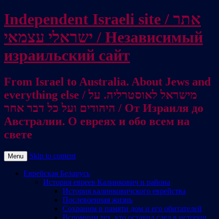
Independent Israeli site / אתר
ישראלי עצמאי / Независимый
израильский сайт
From Israel to Australia. About Jews and
everything else / מישראל לאוסטרליה. על
היהודים ועל כל דבר אחר / От Израиля до
Австралии. О евреях и обо всем на
свете
Skip to content
Menu
Еврейская Беларусь
История евреев Калинкович и района
История калинковичского еврейства
Послевоенная жизнь
Сохраним в памяти дом и его обитателей
Вспомним тех, кто оставил след в истории