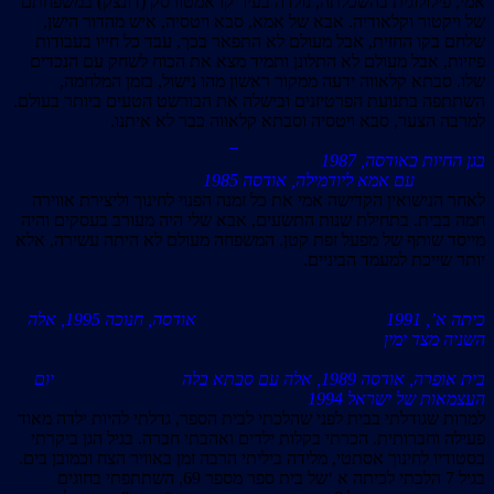
אמי, פילולוגית בהשכלתה, נולדה בעיר קראמטורסק (דונצק) במשפחתם
של ויקטור וקלאודיה. אבא של אמא, סבא ויטסיה, איש מהדור הישן,
שלחם בקו החזית, אבל מעולם לא התפאר בכך, עבד כל חייו בעבודות
פיזיות, אבל מעולם לא התלונן ותמיד מצא את הכוח לשחק עם הנכדים
שלו. סבתא קלאווה ידעה ממקור ראשון מהו נישול, בזמן המלחמה,
השתתפה בתנועת הפרטיזנים ובישלה את הבורשט הטעים ביותר בעולם.
למרבה הצער, סבא ויטסיה וסבתא קלאווה כבר לא איתנו.
בגן החיות באודסה, 1987
עם אמא ליודמילה, אודסה 1985
לאחר הנישואין הקדישה אמי את כל זמנה הפנוי לחינוך וליצירת אווירה
חמה בבית. בתחילת שנות התשעים, אבא שלי היה מעורב בעסקים והיה
מייסד שותף של מפעל זפת קטן. המשפחה מעולם לא היתה עשירה, אלא
יותר שייכת למעמד הביניים.
כיתה א’, 1991 אודסה, חנוכה 1995, אלה
השניה מצד ימין
ב
ית אופרה, אודסה 1989, אלה עם סבתא בלה יום
העצמאות של ישראל 1994
למרות שגודלתי בבית לפני שהלכתי לבית הספר, גדלתי להיות ילדה מאוד
פעילה וחברותית. הכרתי בקלות ילדים ואהבתי חברה. בגיל הגן ביקרתי
בסטודיו לחינוך אסתטי, מלידה ביליתי הרבה זמן באוויר הצח וכמובן בים.
בגיל 7 הלכתי לכיתה א ‘של בית ספר מספר 69, השתתפתי בחוגים