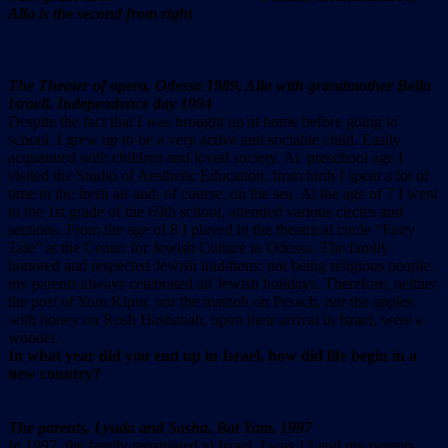
Alla is the second from right
The Theater of opera, Odessa 1989, Alla with grandmother Bella
Israeli. Independence day 1994
Despite the fact that I was brought up at home before going to
school, I grew up to be a very active and sociable child. Easily
acquainted with children and loved society. At preschool age I
visited the Studio of Aesthetic Education, from birth I spent a lot of
time in the fresh air and, of course, on the sea. At the age of 7 I went
to the 1st grade of the 69th school, attended various circles and
sections. From the age of 8 I played in the theatrical circle “Fairy
Tale” at the Center for Jewish Culture in Odessa. The family
honored and respected Jewish traditions; not being religious people,
my parents always celebrated all Jewish holidays. Therefore, neither
the post of Yom Kipur, nor the matzoh on Pesach, nor the apples
with honey on Rosh Hashanah, upon their arrival in Israel, were a
wonder.
In what year did you end up in Israel, how did life begin in a
new country?
The parents, Lyuda and Sasha, Bat Yam, 1997
In 1997, the family repatriated to Israel. I was 12 and my parents