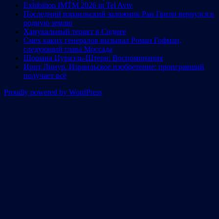
Exhibition IMTM 2026 in Tel Aviv
Последний израильский заложник Ран Гвили вернулся в
родную землю
Ханукальный теракт в Сиднее
Смех каких генералов вызывал Роман Гофман,
следующий глава Моссада
Шошана Цуриэль-Штерн: Воспоминания
Ирит Линур. Израильское изобретение: проигравший
получает всё
Proudly powered by WordPress