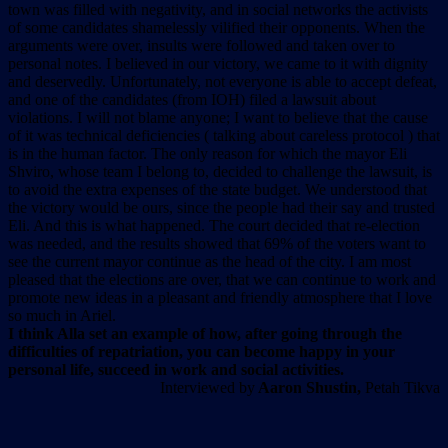
town was filled with negativity, and in social networks the activists
of some candidates shamelessly vilified their opponents. When the
arguments were over, insults were followed and taken over to
personal notes. I believed in our victory, we came to it with dignity
and deservedly. Unfortunately, not everyone is able to accept defeat,
and one of the candidates (from IOH) filed a lawsuit about
violations. I will not blame anyone; I want to believe that the cause
of it was technical deficiencies ( talking about careless protocol ) that
is in the human factor. The only reason for which the mayor Eli
Shviro, whose team I belong to, decided to challenge the lawsuit, is
to avoid the extra expenses of the state budget. We understood that
the victory would be ours, since the people had their say and trusted
Eli. And this is what happened. The court decided that re-election
was needed, and the results showed that 69% of the voters want to
see the current mayor continue as the head of the city. I am most
pleased that the elections are over, that we can continue to work and
promote new ideas in a pleasant and friendly atmosphere that I love
so much in Ariel.
I think Alla set an example of how, after going through the
difficulties of repatriation, you can become happy in your
personal life, succeed in work and social activities.
Interviewed by
Aaron Shustin,
Petah Tikva