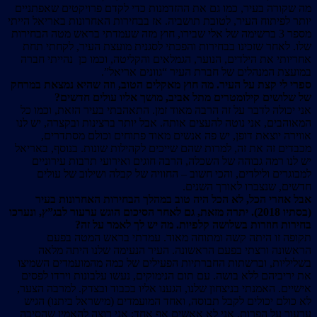
מה שקורה בעיר, כמו גם את ההזדמנות כדי לקדם פרויקטים שאפתניים
יותר לפיתוח העיר, לטובת תושביה. אז בבחירות האחרונות באריאל הייתי
מספר 3 ברשימה של אלי שבירו, חוץ מזה שעמדתי בראש מטה הבחירות
שלו. לאחר שזכינו בבחירות והפכתי לסגנית מועצת העיר, לקחתי תחת
אחריותי את הילדים, הנוער, הגמלאים והקליטה, וכמו כן נהייתי חברה
במועצת המנהלים של חברת העיר “גוונים אריאל”.
ספרי לי קצת על העיר. מה חוץ מאקלים הטוב, וזה שהיא נמצאת במרחק
של שלושים קילומטרים מתל אביב, מושך אליו עולים חדשים?
אני יכולה לדבר על זה הרבה מאוד זמן. התאהבתי בעיר הזאת, וכמו כל
המאוהבים, אני נוטה להעצים אותה. אבל יותר ברצינות ובקצרה, יש לנו
אווירה יוצאת דופן, יש פה אנשים מאוד פתוחים וכולם מסתדרים,
מכבדים זה את זה, למרות שהם שייכים לקהילות שונות. בנוסף, באריאל
יש לנו רמה גבוהה של השכלה, הרבה חוגים ואירועי תרבות עירוניים
למבוגרים ולילדים, והכי חשוב – החוויה של קבלה ושילוב של עולים
חדשים, שנצברו לאורך השנים.
אבל אחרי הכל, לא הכל היה טוב במהלך הבחירות האחרונות בעיר
(בסתיו 2018). יתרה מזאת, גם לאחר הסיכום הוגש ערעור לבג”ץ, ונערכו
בחירות חוזרות בשלושה קלפיות. מה יש לך לאמר על זה?
תקופה זו היתה קשה ומתוחה מאוד. עמדתי בראש המטה בפעם
הראשונה ורצתי בפעם הראשונה. העיר הנעימה שלנו היתה מלאה
בשליליות, וברשתות החברתיות הפעילים של כמה מהמועמדים השמיצו
את יריביהם ללא בושה. עם תום הנימוקים, נעשו עלבונות וירדו לפסים
אישיים. האמנתי בניצחון שלנו, הגענו אליו בכבוד ובצדק. למרבה הצער,
לא כולם יכולים לקבל תבוסה, ואחד המועמדים (מישראל ביתנו) הגיש
ערעור על הפרות. אני לא אאשים אף אחד; אני רוצה להאמין שהסיבה