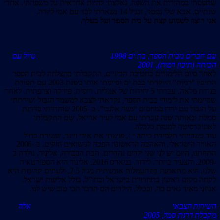
שתפסתי במהירות את השפה, נאלצתי להיות אחראית על משפחתי. אחרי
שנתיים, אבא שלי נפטר, ובגיל 14 נשארתי לבד עם אמי ליודה.
אני רוצה לשמוע קצת על בית הספר ועל בעלך.
עם חברים מבית הספר, בת ים 1998 טיול עם
הכיתה (תיכון רמות), 2001
לאחר סיום הלימודים בחטיבת הביניים, התקבלתי בהצלחה לבית הספר
התיכון “רמות” היוקרתי בבת ים וסיימתי אותו בשנת 2003 עם תעודת
בגרות מלאה, עברתי 5 יחידות של אנגלית, רוסית, פיזיקה וצרפתית. לאחר
שסיימתי את לימודי בבית הספר, נקראתי לצבא למשמר הגבול ושירתתי
על הגבול עם ירדן במחסום “גשר אלנבי”. ב -2005 שוחררתי בדרגת
סמלת ובאותה שנה עברתי עם אמי לעיר אריאל, שם התקבלתי
לאוניברסיטה למגמת כלכלה.
עוד כשהייתי תלמידת כיתה י ‘, פגשתי את אורי ויינר, ששירת בחיל
האוויר הישראלי, והאהבה הראשונה הפכה לנישואים חזקים. ב -2006
התחתנו, היום יש לנו שני ילדים נהדרים. הבת הבכורה, אלינור, נולדה ב
-2009, והצעיר ביותר, לידור, במארס 2016. אלינור היא הספורטאית
שלנו, היא מתאמנת בהתעמלות אומנותית מגיל 2.5, ולעתים קרובות היא
לקחה מקום ראשון בתחרויות בישראל ובחו”ל, כולל אליפות ישראל.
אנחנו מאוד גאים בה, ובכלל, הילדים הם הדבר הכי טוב שיש לנו.
השירות הצבאי אלה
מקבלת דרגת סמל, 2005