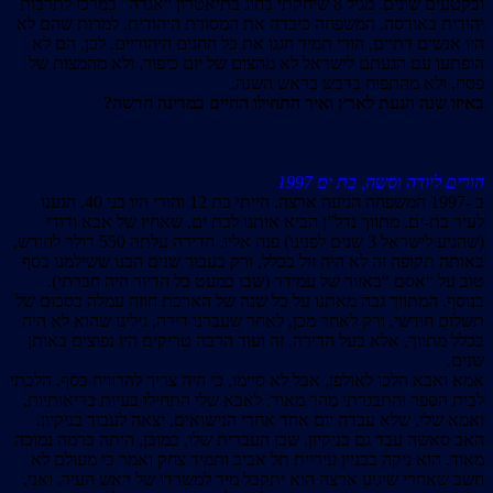
ובקטעים שונים. מגיל 8 שיחקתי בחוג בתיאטרון “אגדה” במרכז לתרבות
יהודית באודסה. המשפחה כיבדה את המסורת היהודית. למרות שהם לא
היו אנשים דתיים, הורי תמיד חגגו את כל החגים היהודיים. לכן, הם לא
הופתעו עם הגעתם לישראל לא מהצום של יום כיפור, ולא מהמצות של
פסח, ולא מהתפוח בדבש בראש השנה.
באיזו שנה הגעת לארץ ואיך התחילו החיים במדינה חדשה?
הורים ליודה וסשה, בת ים 1997
ב -1997 המשפחה הגיעה ארצה. הייתי בת 12 והורי היו בני 40. הגענו
לעיר בת-ים. מתווך נדל”ן הביא אותנו לבת ים, שאחיו של אבא ודודי
(שהגיע לישראל 3 שנים לפנינו) פנה אליו. הדירה עלתה 550 דולר לחודש,
באותה תקופה זה לא היה זול בכלל, ורק כעבור שנים הבנו ששילמנו כסף
טוב על “אסם “באזור של עמידר (שבו כמעט כל הדיור היה חברתי).
בנוסף, המתווך גבה מאתנו על כל שנה של הארכת חוזה עמלה בסכום של
תשלום חודשי, ורק לאחר מכן, לאחר שעברנו דירה, גילינו שהוא לא היה
בכלל מתווך, אלא בעל הדירה. זה ועוד הרבה טריקים היו נפוצים באותן
שנים.
אמא ואבא הלכו לאולפן, אבל לא סיימו, כי היה צריך להרוויח כסף. הלכתי
לבית הספר והתבגרתי מהר מאוד. לאבא שלי התחילו בעיות בריאותיות,
ואמא שלי, שלא עבדה יום אחד אחרי הנישואים, יצאה לעבוד בניקיון.
האב סאשה עבד גם בניקיון, שכן העברית שלו, כמובן, היתה ברמה נמוכה
מאוד. הוא ניקה בבניין עיריית תל אביב ותמיד צחק ואמר כי מעולם לא
חשב שאחרי שיגיע ארצה הוא יתקבל מיד למשרדו של ראש העיר. ואני,