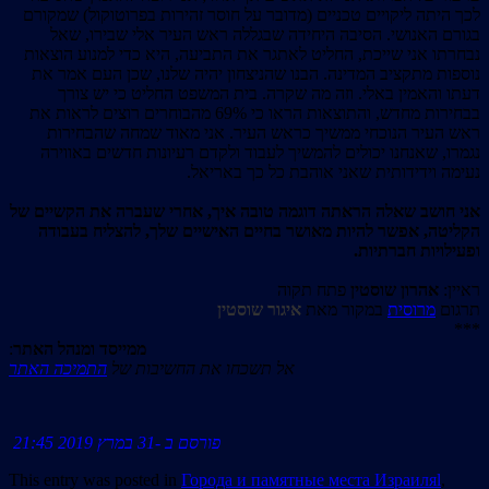
לכך היתה ליקויים טכניים (מדובר על חוסר זהירות בפרוטוקול) שמקורם
בגורם האנושי. הסיבה היחידה שבגללה ראש העיר אלי שבירו, שאל
נבחרתו אני שייכת, החליט לאתגר את התביעה, היא כדי למנוע הוצאות
נוספות מתקציב המדינה. הבנו שהניצחון יהיה שלנו, שכן העם אמר את
דעתו והאמין באלי. וזה מה שקרה. בית המשפט החליט כי יש צורך
בבחירות מחדש, והתוצאות הראו כי 69% מהבוחרים רוצים לראות את
ראש העיר הנוכחי ממשיך כראש העיר. אני מאוד שמחה שהבחירות
נגמרו, שאנחנו יכולים להמשיך לעבוד ולקדם רעיונות חדשים באווירה
נעימה וידידותית שאני אוהבת כל כך באריאל.
אני חושב שאלה הראתה דוגמה טובה איך, אחרי שעברה את הקשיים של
הקליטה, אפשר להיות מאושר בחיים האישיים שלך, להצליח בעבודה
ופעילויות חברתיות.
ראיין:
אהרון שוסטין
פתח תקוה
תרגום
מרוסית
במקור מאת
איגור שוסטין
***
:
ממייסד ומנהל האתר
אל תשכחו את החשיבות של
התמיכה האתר
פורסם ב -31 במרץ 2019 21:45
This entry was posted in
Города и памятные места Израиляl
,