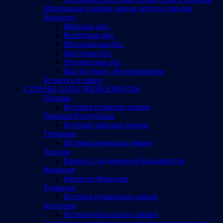
Материалы о жизни евреев других городов
Беларуси
Минская обл.
Витебская обл.
Могилевская обл.
Брестская обл.
Гродненская обл.
Как это было. Воспоминания
Беларусь и евреи
СТРАНЫ ЗАПАДНОЙ ЕВРОПЫ
Польша
История польских евреев
Чешская Республика
История чешских евреев
Германия
История немецких евреев
Англия
Евреи в Соединенном Королевстве
Франция
Евреи во Франции
Румыния
История румынских евреев
Болгария
История болгарских евреев