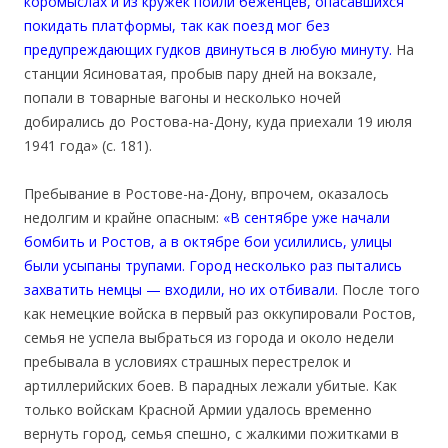
коромыслах и из кружек поили беженцев, опасавшихся
покидать платформы, так как поезд мог без
предупреждающих гудков двинуться в любую минуту.
На
станции Ясиноватая, пробыв пару дней на вокзале,
попали в товарные вагоны и несколько ночей
добирались до Ростова-на-Дону, куда приехали 19 июля
1941 года» (с. 181).
Пребывание в Ростове-на-Дону, впрочем, оказалось
недолгим и крайне опасным:
«В сентябре уже начали
бомбить и Ростов, а в октябре бои усилились, улицы
были усыпаны трупами. Город несколько раз пытались
захватить немцы — входили, но их отбивали.
После того
как немецкие войска в первый раз оккупировали Ростов,
семья не успела выбраться из города и около недели
пребывала в условиях страшных перестрелок и
артиллерийских боев. В парадных лежали убитые. Как
только войскам Красной Армии удалось временно
вернуть город, семья спешно, с жалкими пожитками в