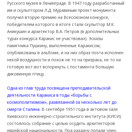
Русского музея в Ленинграде. В 1947 году разработанный
им и скульптором Л.Д. Муравиным проект монумента
получил вторую премию на Всесоюзном конкурсе,
победителем которого в итоге стали скульптор М.К.
Аникушин и архитектор В.А. Петров (в дополнительных
турах конкурса Каракис не участвовал). Эскизы
памятника Пушкину, выполненные Каракисом,
опубликованы в альбоме, и на них образ поэта исполнен
некой воздушности и похож не то на призрака, не то на
готовую вот-вот вспорхнуть с постамента большую
диковинную птицу.
Одна из глав труда посвящена преподавательской
деятельности Каракиса в годы «борьбы с
космополитизмом», развязанной за несколько лет до
смерти Сталина.
В сентябре 1951 года в актовом зале
Киевского инженерно-строительного института (КИСИ)
состоялось собрание с целью осудить архитекторов
еврейской национальности. Под раздачу попали член-