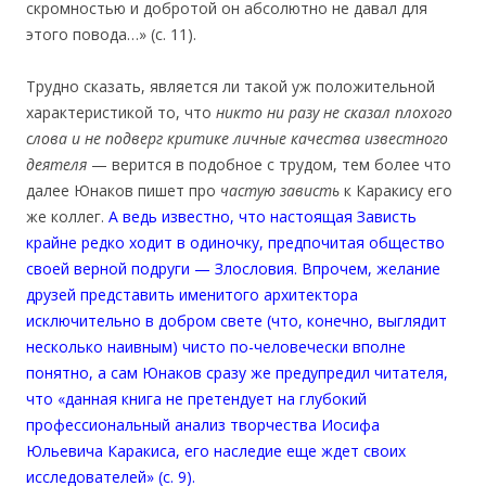
скромностью и добротой он абсолютно не давал для
этого повода…» (с. 11).
Трудно сказать, является ли такой уж положительной
характеристикой то, что
никто ни разу не сказал плохого
слова и не подверг критике личные качества известного
деятеля
— верится в подобное с трудом, тем более что
далее Юнаков пишет про
частую зависть
к Каракису его
же коллег.
А ведь известно, что настоящая Зависть
крайне редко ходит в одиночку, предпочитая общество
своей верной подруги — Злословия. Впрочем, желание
друзей представить именитого архитектора
исключительно в добром свете (что, конечно, выглядит
несколько наивным) чисто по-человечески вполне
понятно, а сам Юнаков сразу же предупредил читателя,
что «данная книга не претендует на глубокий
профессиональный анализ творчества Иосифа
Юльевича Каракиса, его наследие еще ждет своих
исследователей» (с. 9).