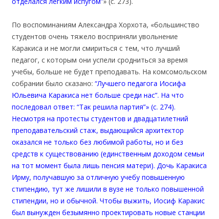
отделался легким испугом”
» (с. 273).
По воспоминаниям Александра Хорхота, «большинство
студентов очень тяжело восприняли увольнение
Каракиса и не могли смириться с тем, что лучший
педагог, с которым они успели сродниться за время
учебы, больше не будет преподавать. На комсомольском
собрании было сказано:
“Лучшего педагога Иосифа
Юльевича Каракиса нет больше среди нас”. На что
последовал ответ: “Так решила партия”» (с. 274).
Несмотря на протесты студентов и двадцатилетний
преподавательский стаж, выдающийся архитектор
оказался не только без любимой работы, но и без
средств к существованию (единственным доходом семьи
на тот момент была лишь пенсия матери). Дочь Каракиса
Ирму, получавшую за отличную учебу повышенную
стипендию, тут же лишили в вузе не только повышенной
стипендии, но и обычной. Чтобы выжить, Иосиф Каракис
был вынужден безымянно проектировать новые станции