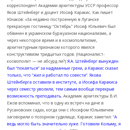
корреспондент Академии архитектуры УССР профессор
Яков Штейнберг и доцент Иосиф Каракис. Как пишет
Юнаков: «За недавно построенную в Луганске
прекрасную гостиницу “Октябрь” Иосиф Юльевич был
обвинен в украинском буржуазном национализме, а
через некоторое время и в космополитизме,
архитектурным признаком которого явился
конструктивизм тридцатых годов. (Националист-
космополит — не абсурд ли?)
Я.А. Штейнберг вынужден
был “покаяться” за надуманные грехи, а Каракис сказал
только, что “жил и работал по совести”. Якова
Штейнберга оставили в институте, а Иосифа Каракиса
через семестр уволили, тем самым вообще перекрыв
возможность преподавать.
Академик архитектуры В.И.
Ежов вспоминал, что в одну из встреч на даче в
Русановских садах, когда они с Иосифом Юльевичем
заговорили о позорном судилище, Каракис заметил:
“А
ведь могло быть значительно хуже. Готовили Колыму, я