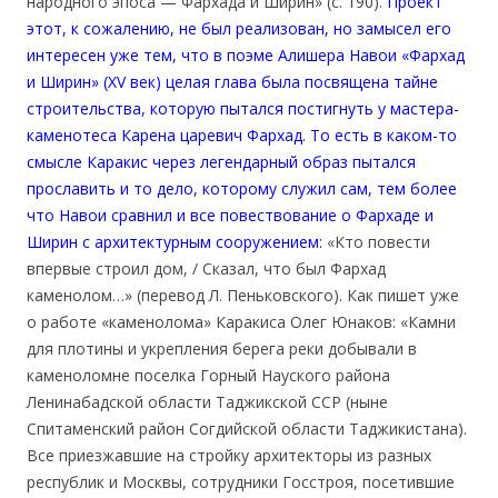
народного эпоса — Фархада и Ширин» (с. 190).
Проект
этот, к сожалению, не был реализован, но замысел его
интересен уже тем, что в поэме Алишера Навои «Фархад
и Ширин» (XV век) целая глава была посвящена тайне
строительства, которую пытался постигнуть у мастера-
каменотеса Карена царевич Фархад. То есть в каком-то
смысле Каракис через легендарный образ пытался
прославить и то дело, которому служил сам, тем более
что Навои сравнил и все повествование о Фархаде и
Ширин с архитектурным сооружением:
«Кто повести
впервые строил дом, / Сказал, что был Фархад
каменолом…» (перевод Л. Пеньковского). Как пишет уже
о работе «каменолома» Каракиса Олег Юнаков: «Камни
для плотины и укрепления берега реки добывали в
каменоломне поселка Горный Науского района
Ленинабадской области Таджикской ССР (ныне
Спитаменский район Согдийской области Таджикистана).
Все приезжавшие на стройку архитекторы из разных
республик и Москвы, сотрудники Госстроя, посетившие