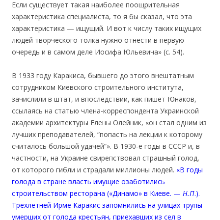
Если существует такая наиболее поощрительная
характеристика специалиста, то я бы сказал, что эта
характеристика — ищущий. И вот к числу таких ищущих
людей творческого толка нужно отнести в первую
очередь и в самом деле Иосифа Юльевича» (с. 54).
В 1933 году Каракиса, бывшего до этого внештатным
сотрудником Киевского строительного института,
зачислили в штат, и впоследствии, как пишет Юнаков,
ссылаясь на статью члена-корреспондента Украинской
академии архитектуры Елены Олейник, «он стал одним из
лучших преподавателей, “попасть на лекции к которому
считалось большой удачей”». В 1930-е годы в СССР и, в
частности, на Украине свирепствовал страшный голод,
от которого гибли и страдали миллионы людей.
«В годы
голода в стране власть имущие озаботились
строительством ресторана («Динамо» в Киеве. —
Н.П
.).
Трехлетней Ирме Каракис запомнились на улицах трупы
умерших от голода крестьян, приехавших из сел в