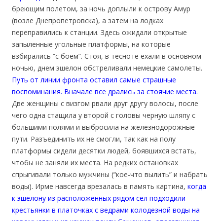
бреющим полетом, за ночь доплыли к острову Амур
(возле Днепропетровска), а затем на лодках
переправились к станции. Здесь ожидали открытые
запыленные угольные платформы, на которые
взбирались “с боем”. Стоя, в тесноте ехали в основном
ночью, днем эшелон обстреливали немецкие самолеты.
Путь от линии фронта оставил самые страшные
воспоминания. Вначале все дрались за стоячие места.
Две женщины с визгом рвали друг другу волосы, после
чего одна стащила у второй с головы черную шляпу с
большими полями и выбросила на железнодорожные
пути. Разъединить их не смогли, так как на полу
платформы сидели десятки людей, боявшихся встать,
чтобы не заняли их места. На редких остановках
спрыгивали только мужчины (“кое-что вылить” и набрать
воды). Ирме навсегда врезалась в память картина,
когда
к эшелону из расположенных рядом сел подходили
крестьянки в платочках с ведрами колодезной воды на