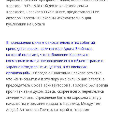
Каракис. 1947–1948 гг.© Фото из архива семьи
Каракисов, напечатанные в книге, предоставлены ее
автором Олегом Юнаковым исключительно для
публикации на Colta.ru
В приложении к книге относительно этих событий
приводится версия архитектора Арона Блайваса,
который полагает, что «обвинение Каракиса в
космополитизме и превращение его в объект травли в
Украине исходило не из центра, а от киевских
организаций».
В беседе с Юнаковым Блайвас отметил,
что «антисемитизм в эту пору уже сильно нагнетался, а
председатель Союза архитекторов Г. Головко был всегда
пропитан этим духом. Здесь, скорее всего, переплелись
личные мотивы, стремление быть на хорошем счету у
начальства и желание наказать Каракиса. Между тем
Андрей Антонович Гречко, который в то время