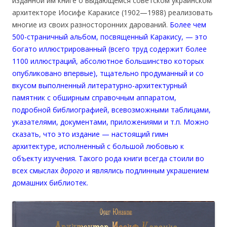
изданной им книге о выдающемся советском украинском
архитекторе Иосифе Каракисе (1902—1988) реализовать
многие из своих разносторонних дарований.
Более чем
500-страничный альбом, посвященный Каракису, — это
богато иллюстрированный (всего труд содержит более
1100 иллюстраций, абсолютное большинство которых
опубликовано впервые), тщательно продуманный и со
вкусом выполненный литературно-архитектурный
памятник с обширным справочным аппаратом,
подробной библиографией, всевозможными таблицами,
указателями, документами, приложениями и т.п. Можно
сказать, что это издание — настоящий гимн
архитектуре, исполненный с большой любовью к
объекту изучения. Такого рода книги всегда стоили во
всех смыслах
дорого
и являлись подлинным украшением
домашних библиотек.