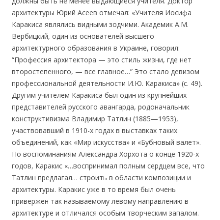
должны быть не менее выдающиеся учителя. Доктор
архитектуры Юрий Асеев отмечал: «Учителя Иосифа
Каракиса являлись видными зодчими. Академик A.М.
Вербицкий, один из основателей высшего
архитектурного образования в Украине, говорил:
“Профессия архитектора — это стиль жизни, где нет
второстепенного, — все главное…” Это стало девизом
профессиональной деятельности И.Ю. Каракиса» (с. 49).
Другим учителем Каракиса был один из крупнейших
представителей русского авангарда, родоначальник
конструктивизма Владимир Татлин (1885—1953),
участвовавший в 1910-х годах в выставках таких
объединений, как «Мир искусства» и «Бубновый валет».
По воспоминаниям Александра Хорхота о конце 1920-х
годов, Каракис «…воспринимал полным сердцем все, что
Татлин предлагал… строить в области композиции и
архитектуры. Каракис уже в то время был очень
привержен так называемому левому направлению в
архитектуре и отличался особым творческим запалом.