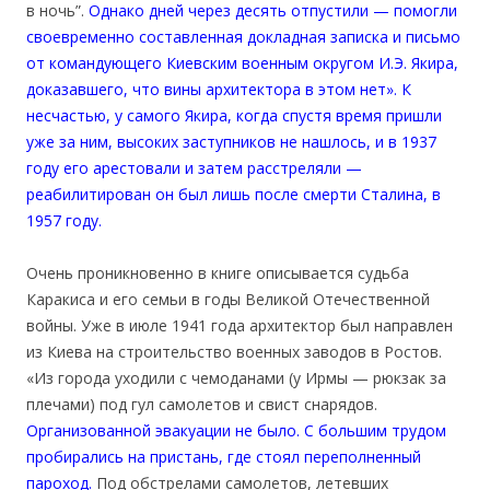
в ночь”.
Однако дней через десять отпустили — помогли
своевременно составленная докладная записка и письмо
от командующего Киевским военным округом И.Э. Якира,
доказавшего, что вины архитектора в этом нет». К
несчастью, у самого Якира, когда спустя время пришли
уже за ним, высоких заступников не нашлось, и в 1937
году его арестовали и затем расстреляли —
реабилитирован он был лишь после смерти Сталина, в
1957 году.
Очень проникновенно в книге описывается судьба
Каракиса и его семьи в годы Великой Отечественной
войны. Уже в июле 1941 года архитектор был направлен
из Киева на строительство военных заводов в Ростов.
«Из города уходили с чемоданами (у Ирмы — рюкзак за
плечами) под гул самолетов и свист снарядов.
Организованной эвакуации не было. С большим трудом
пробирались на пристань, где стоял переполненный
пароход.
Под обстрелами самолетов, летевших