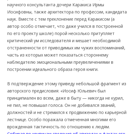
научного консультанта дочери Каракиса Ирмы
Иосифовны, также архитектора по профессии, кандидата
наук. Вместе с тем преклонение перед Каракисом (а
автор особо отмечает, что даже учился в построенной
по его проекту школе) порой несколько притупляет
критический ум исследователя и мешает необходимой
отстраненности от приводимых им чужих воспоминаний,
часть из которых может показаться стороннему
наблюдателю эмоциональными преувеличениями в
построении идеального образа героя книги.
В подтверждение этому приведу небольшой фрагмент из
авторского предисловия: «Иосиф Юльевич был
принципиален во всем, даже в быту — никогда не курил,
не пил, не повышал голоса. Он не добивался званий,
должностей и не стремился к продвижению по карьерной
лестнице. Особо поражала отмеченная многими его
врожденная тактичность по отношению к людям.
Собирая по крупицам сведения об эпизодах и фактах его