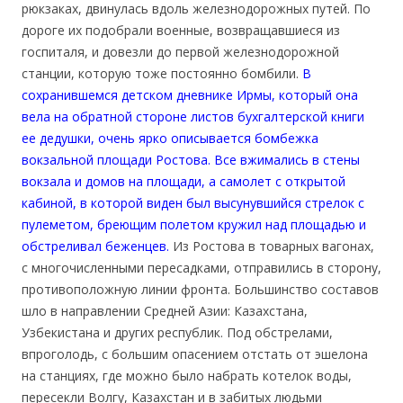
рюкзаках, двинулась вдоль железнодорожных путей. По
дороге их подобрали военные, возвращавшиеся из
госпиталя, и довезли до первой железнодорожной
станции, которую тоже постоянно бомбили.
В
сохранившемся детском дневнике Ирмы, который она
вела на обратной стороне листов бухгалтерской книги
ее дедушки, очень ярко описывается бомбежка
вокзальной площади Ростова. Все вжимались в стены
вокзала и домов на площади, а самолет с открытой
кабиной, в которой виден был высунувшийся стрелок с
пулеметом, бреющим полетом кружил над площадью и
обстреливал беженцев.
Из Ростова в товарных вагонах,
с многочисленными пересадками, отправились в сторону,
противоположную линии фронта. Большинство составов
шло в направлении Средней Азии: Казахстана,
Узбекистана и других республик. Под обстрелами,
впроголодь, с большим опасением отстать от эшелона
на станциях, где можно было набрать котелок воды,
пересекли Волгу, Казахстан и в забитых людьми