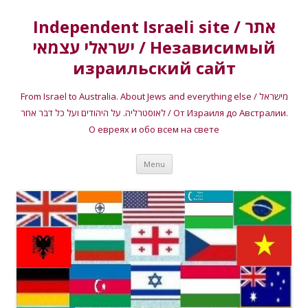
Independent Israeli site / אתר
ישראלי עצמאי / Независимый
израильский сайт
From Israel to Australia. About Jews and everything else / מישראל
לאוסטרליה. על היהודים ועל כל דבר אחר / От Израиля до Австралии.
О евреях и обо всем на свете
Skip
Menu
to
content