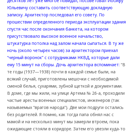
десятков лет уже многое повидал, посоветовал Иосифу
Юльевичу составить соответствующую докладную
записку. Архитектор последовал его совету. По
прошествии определенного периода эксплуатации здания
спустя час после окончания банкета, на котором
присутствовало высокое военное начальство,
штукатурка потолка над залом начала сыпаться. В ту же
ночь (около четырех часов) за архитектором приехал
“черный воронок” с сотрудниками НКВД, которые дали
ему 15 минут на сборы. Дочь архитектора вспоминает:
“В
те годы (1937—1938) почти в каждой семье были, на
всякий случай, приготовлены мешочки с необходимой
сменой белья, сухарями, зубной щеткой и документами.
В доме, где мы жили, на улице Артема № 26-a, проходили
частые аресты военных специалистов, инженеров (так
называемых “врагов народа”). Две мои подруги остались
без родителей. Я помню, как тогда папа обнял нас с
мамой и на несколько минут мы замерли втроем, пока
ожидающие стояли в коридоре. Затем его увезли куда-то