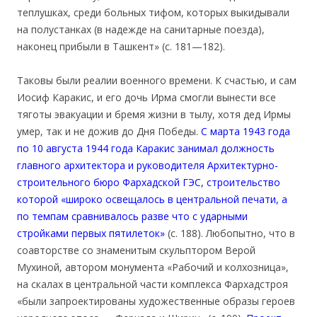
теплушках, среди больных тифом, которых выкидывали
на полустанках (в надежде на санитарные поезда),
наконец прибыли в Ташкент» (с. 181—182).
Таковы были реалии военного времени. К счастью, и сам
Иосиф Каракис, и его дочь Ирма смогли вынести все
тяготы эвакуации и бремя жизни в тылу, хотя дед Ирмы
умер, так и не дожив до Дня Победы.
С марта 1943 года
по 10 августа 1944 года Каракис занимал должность
главного архитектора и руководителя Архитектурно-
строительного бюро Фархадской ГЭС, строительство
которой «широко освещалось в центральной печати, а
по темпам сравнивалось разве что с ударными
стройками первых пятилеток»
(с. 188). Любопытно, что в
соавторстве со знаменитым скульптором Верой
Мухиной, автором монумента «Рабочий и колхозница»,
на скалах в центральной части комплекса Фархадстроя
«были запроектированы художественные образы героев