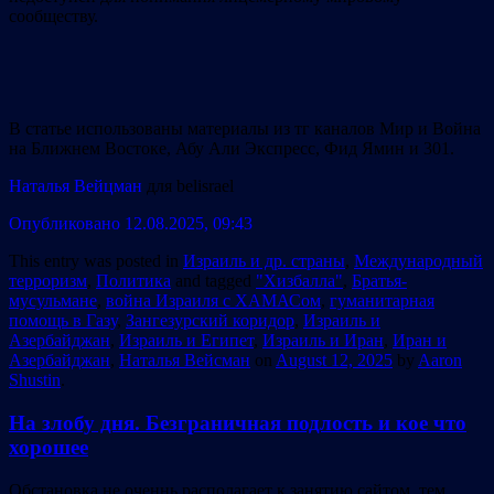
сообществу.
В статье использованы материалы из тг каналов Мир и Война
на Ближнем Востоке, Абу Али Экспресс, Фид Ямин и 301.
Наталья Вейцман
для belisrael
Опубликовано 12.08.2025, 09:43
This entry was posted in
Израиль и др. страны
,
Международный
терроризм
,
Политика
and tagged
"Хизбалла"
,
Братья-
мусульмане
,
война Израиля с ХАМАСом
,
гуманитарная
помощь в Газу
,
Зангезурский коридор
,
Израиль и
Азербайджан
,
Израиль и Египет
,
Израиль и Иран
,
Иран и
Азербайджан
,
Наталья Вейсман
on
August 12, 2025
by
Aaron
Shustin
.
На злобу дня. Безграничная подлость и кое что
хорошее
Обстановка не оченнь располагает к занятию сайтом, тем