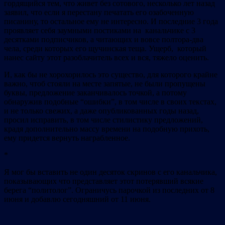
гордящийся тем, что живет без сотового, несколько лет назад
заявил, что если я перестану печатать его озабоченную
писанину, то остальное ему не интересно. И последние 3 года
проявляет себя заумными постиками на канальчике с 3
десятками подписчиков, а читающих и вовсе полтора-два
чела, среди которых его щучинская теща. Ущерб, который
нанес сайту этот разоблачитель всех и вся, тяжело оценить.
И, как бы не хорохорилось это существо, для которого крайне
важно, чтоб стояли на месте запятые, не были пропущены
буквы, предложение заканчивалось точкой, а потому
обнаружив подобные “ошибки”, в том числе в своих текстах,
и не только свежих, а даже опубликованных годы назад,
просил исправить, в том числе стилистику предложений,
крадя дополнительно массу времени на подобную прихоть,
ему придется вернуть награбленное.
*
Я мог бы вставить не один десяток скринов с его канальчика,
показывающих что представляет этот потерявший всякие
берега “политолог”. Ограничусь парочкой из последних от 8
июня и добавлю сегодняшний от 11 июня.