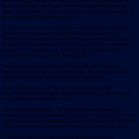
Али Акбар Велаяти, советник верховного лидера Ирана Али
Хаменеи, заявил, что Иран непременно отреагирует, если
будет предпринята попытка создания Зангезурского коридора
вдоль границы Ирана и Армении.
Велаяти сказал: «Снова некоторые правительства, вопреки
своим интересам и интересам региона, подняли тему
Зангезурского коридора и пытаются реализовать свои цели в
Южном Кавказе. Хочу напомнить всем местным и внешним
силам, что в прошлом они уже терпели неудачи, и новая
попытка встретит сильный ответ Ирана».
Это высказывание прозвучало в преддверии встречи в
Вашингтоне президента Азербайджана Ильхама Алиева и
премьер-министра Армении Никола Пашиняна.
Ранее Вилаяти заявлял, что Зангезурский коридор
представляет собой угрозу территориальной целостности и
национальному единству Ирана.
Зангезурский коридор — 40-километровая транспортная
артерия между Нахичеванской областью и остальной частью
Азербайджана, пролегающая вдоль ирано-армянской границы.
Иран категорически возражает против открытия коридора.
Советник Хаменеи: Зангезурский коридор угрожает