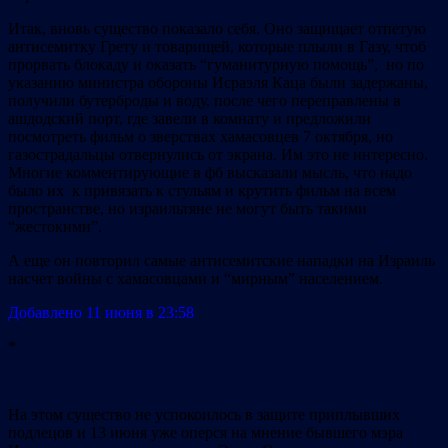
Итак, вновь существо показало себя. Оно защищает отпетую
антисемитку Грету и товарищей, которые плыли в Газу, чтоб
прорвать блокаду и оказать “гуманитурную помощь”, но по
указанию министра обороны Исраэля Каца были задержаны,
получили бутерброды и воду, после чего переправлены в
ашдодский порт, где завели в комнату и предложили
посмотреть фильм о зверствах хамасовцев 7 октября, но
газострадальцы отвернулись от экрана. Им это не интересно.
Многие комментирующие в фб высказали мысль, что надо
было их к привязать к стульям и крутить фильм на всем
пространстве, но израильтяне не могут быть такими
“жестокими”.
А еще он повторил самые антисемитские нападки на Израиль
насчет войны с хамасовцами и “мирным” населением.
Добавлено 11 июня в 23:58
*
На этом существо не успокоилось в защите приплывших
подлецов и 13 июня уже оперся на мнение бывшего мэра