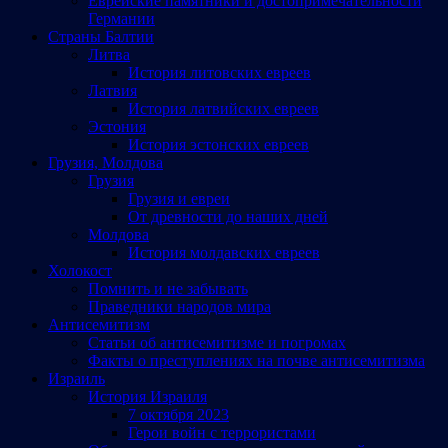
Еврейские памятники и достопримечательности
Германии
Страны Балтии
Литва
История литовских евреев
Латвия
История латвийских евреев
Эстония
История эстонских евреев
Грузия, Молдова
Грузия
Грузия и евреи
От древности до наших дней
Молдова
История молдавских евреев
Холокост
Помнить и не забывать
Праведники народов мира
Антисемитизм
Статьи об антисемитизме и погромах
Факты о преступлениях на почве антисемитизма
Израиль
История Израиля
7 октября 2023
Герои войн с террористами