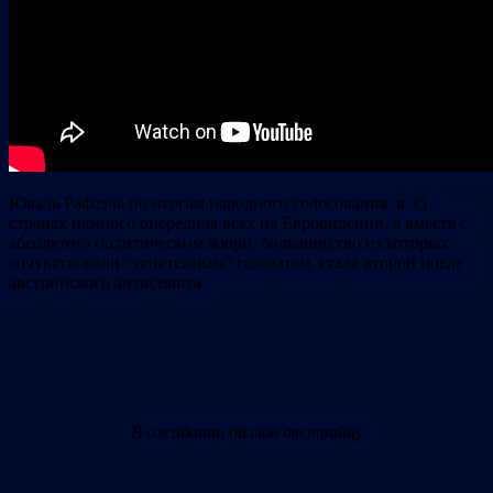
Юваль Рафаэль по итогам народного голосования в 35
странах намного опередила всех на Евровидении, а вместе с
абсолютно политическим жюри, большинство из которых
сочувствовали “угнетенным” газоватам, стала второй после
австрийского антисемита.
В ожидании баллов австрийцу