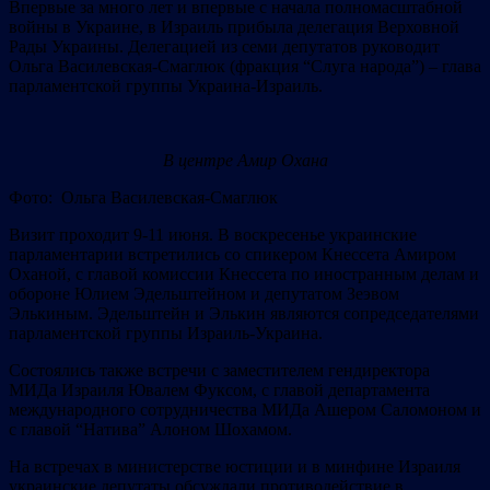
Впервые за много лет и впервые с начала полномасштабной
войны в Украине, в Израиль прибыла делегация Верховной
Рады Украины. Делегацией из семи депутатов руководит
Ольга Василевская-Смаглюк (фракция “Слуга народа”) – глава
парламентской группы Украина-Израиль.
В центре Амир Охана
Фото: Ольга Василевская-Смаглюк
Визит проходит 9-11 июня. В воскресенье украинские
парламентарии встретились со спикером Кнессета Амиром
Оханой, с главой комиссии Кнессета по иностранным делам и
обороне Юлием Эдельштейном и депутатом Зеэвом
Элькиным. Эдельштейн и Элькин являются сопредседателями
парламентской группы Израиль-Украина.
Состоялись также встречи с заместителем гендиректора
МИДа Израиля Ювалем Фуксом, с главой департамента
международного сотрудничества МИДа Ашером Саломоном и
с главой “Натива” Алоном Шохамом.
На встречах в министерстве юстиции и в минфине Израиля
украинские депутаты обсуждали противодействие в