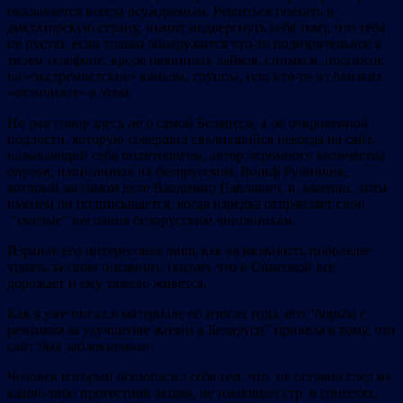
оказывается всегда осуждаемым. Решиться поехать в
диктаторскую страну, значит подвергнуть себя тому, что тебя
не пустят, если только обнаружится что-то подозрительное в
твоем телефоне, вроде невинных лайков, снимков, подписок
на «экстремистские» каналы, группы, или кто-то из близких
«отличился» в этом.
Но разгговор здесь не о самой Беларуси, а об откровенной
подлости, которую совершил свалившийся некогда на сайт,
называющий себя политологом, автор огромного количества
опусов, написанных на белорусском, Вольф Рубинчик,
который на самом деле Владимир Павлович, и, именно, этим
именем он подписывается, когда изредка отправляет свои
“смелые” послания белорусским чиновникам.
Израиль его интересовал лишь как возможность побольше
урвать за свою писанину, потому что в Синеокой все
дорожает и ему тяжело живется.
Как я уже писал,в материале об итогах года, его “борьба с
режимом за улучшение жизни в Беларуси” привела к тому, что
сайт был заблокирован.
Человек который обезопасил себя тем, что не оставил след на
какой-либо протестной акции, не имеющий стр. в соцсетях,