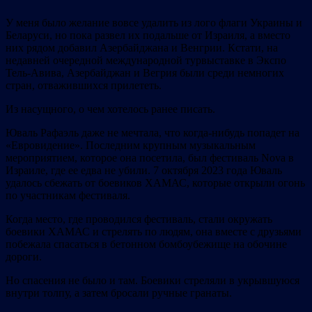
У меня было желание вовсе удалить из лого флаги Украины и
Беларуси, но пока развел их подальше от Израиля, а вместо
них рядом добавил Азербайджана и Венгрии. Кстати, на
недавней очередной международной турвыставке в Экспо
Тель-Авива, Азербайджан и Вегрия были среди немногих
стран, отважившихся прилететь.
Из насущного, о чем хотелось ранее писать.
Юваль Рафаэль даже не мечтала, что когда-нибудь попадет на
«Евровидение». Последним крупным музыкальным
мероприятием, которое она посетила, был фестиваль Nova в
Израиле, где ее едва не убили. 7 октября 2023 года Юваль
удалось сбежать от боевиков ХАМАС, которые открыли огонь
по участникам фестиваля.
Когда место, где проводился фестиваль, стали окружать
боевики ХАМАС и стрелять по людям, она вместе с друзьями
побежала спасаться в бетонном бомбоубежище на обочине
дороги.
Но спасения не было и там. Боевики стреляли в укрывшуюся
внутри толпу, а затем бросали ручные гранаты.