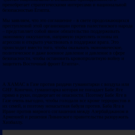
пренебрегает стратегическими интересами и национальной
безопасностью Египта.
Мы заявляем, что это соглашение – в свете продолжающихся
преступлений этой организации против палестинского народа
– представляет собой явное обязательство поддерживать
экономику оккупантов, напрямую укреплять основы их
агрессии и открыто участвовать в поддержке врага. Это
происходит вместо того, чтобы оказывать экономическое,
политическое и даже военное давление и давление в сфере
безопасности, чтобы остановить кровопролитную войну и
защитить Восточный фронт Египта».
А ХАМАС в Газе против раздачи гуманитарки с воздуха или
GHF. Конечно, гуманитарка которая не попадает Бабе Яге
прямо в руки, подвергает ее опасности. Поэтому Бабе Яге в
Газе очень выгодно, чтобы голодали все кроме террористов и
их семей, и поэтому ненасытная бабуля против.
Баба Яга в
Иране против мирного соглашения между Азербайджаном и
Арменией и решения Ливанского правительства разоружить
Хизбаллу.