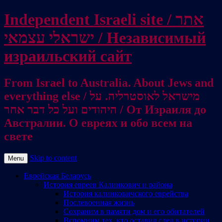
Independent Israeli site / אתר
ישראלי עצמאי / Независимый
израильский сайт
From Israel to Australia. About Jews and
everything else / מישראל לאוסטרליה. על
היהודים ועל כל דבר אחר / От Израиля до
Австралии. О евреях и обо всем на
свете
Skip to content
Menu
Еврейская Беларусь
История евреев Калинкович и района
История калинковичского еврейства
Послевоенная жизнь
Сохраним в памяти дом и его обитателей
Вспомним тех, кто оставил след в истории