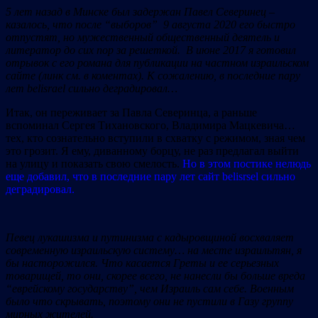
5 лет назад в Минске был задержан Павел Северинец –
казалось, что после “выборов” 9 августа 2020 его быстро
отпустят, но мужественный общественный деятель и
литератор до сих пор за решеткой. В июне 2017 я готовил
отрывок с его романа для публикации на частном израильском
сайте (линк см. в коментах). К сожалению, в последние пару
лет belisrael сильно деградировал…
Итак, он переживает за Павла Северинца, а раньше
вспоминал Сергея Тихановского, Владимира Мацкевича…
тех, кто сознательно вступили в схватку с режимом, зная чем
это грозит. Я ему, диванному борцу, не раз предлагал выйти
на улицу и показать свою смелость.
Но в этом постике нелюдь
еще добавил, что в последние пару лет сайт belisrsel сильно
деградировал.
Певец лукашизма и путинизма с кадыровщиной восхваляет
современную израильскую систему… на месте израильтян, я
бы насторожился. Что касается Греты и ее серьезных
товарищей, то они, скорее всего, не нанесли бы больше вреда
“еврейскому государству”, чем Израиль сам себе. Военным
было что скрывать, поэтому они не пустили в Газу группу
мирных жителей.