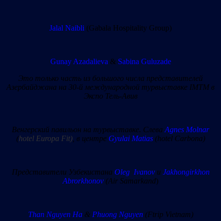
Jalal Naibli
(Gabala Hospitality Group)
Gunay Azadalieva
&
Sabina Guluzade
Это только часть из большого числа представителей
Азербайджана на 30-й международной турвыставке IMTM в
Экспо Тель-Авив
Венгерский павильон на турвыставке. Слева
Agnes Molnar
(
hotel Europa Fit)
, в центре
Gyulai Matias
(hotel Carbona)
Представители Узбекистана
Oleg Ivanov
и
Jakhongirkhon
Abrorkhonov
(Air Samarkand
)
Than Nguyen Ha
&
Phuong Nguyen
(Ftrip Vietnam)