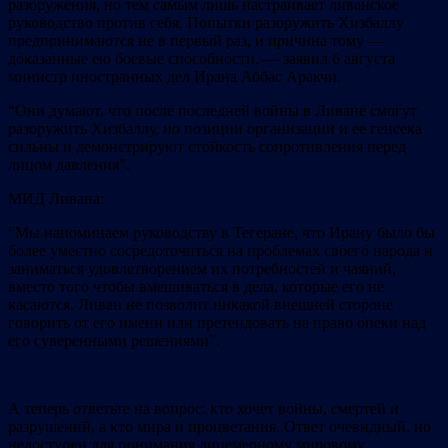
разоружения, но тем самым лишь настраивает ливанское
руководство против себя. Попытки разоружить Хизбаллу
предпринимаются не в первый раз, и причина тому —
доказанные ею боевые способности, — заявил 6 августа
министр иностранных дел Ирана Аббас Аракчи.
“Они думают, что после последней войны в Ливане смогут
разоружить Хизбаллу, но позиции организации и ее генсека
сильны и демонстрируют стойкость сопротивления перед
лицом давления”.
МИД Ливана:
“Мы напоминаем руководству в Тегеране, что Ирану было бы
более уместно сосредоточиться на проблемах своего народа и
заниматься удовлетворением их потребностей и чаяний,
вместо того чтобы вмешиваться в дела, которые его не
касаются. Ливан не позволит никакой внешней стороне
говорить от его имени или претендовать на право опеки над
его суверенными решениями”.
А теперь ответьте на вопрос: кто хочет войны, смертей и
разрушений, а кто мира и процветания. Ответ очевидный, но
недоступен для понимания лицемерному мировому