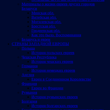
Материалы о жизни евреев других городов
Беларуси
Минская обл.
Витебская обл.
Могилевская обл.
Брестская обл.
Гродненская обл.
Как это было. Воспоминания
Беларусь и евреи
СТРАНЫ ЗАПАДНОЙ ЕВРОПЫ
Польша
История польских евреев
Чешская Республика
История чешских евреев
Германия
История немецких евреев
Англия
Евреи в Соединенном Королевстве
Франция
Евреи во Франции
Румыния
История румынских евреев
Болгария
История болгарских евреев