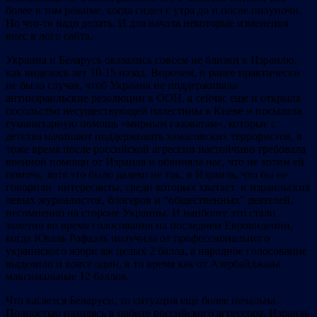
более в том режиме, когда сидел с утра до и после полуночи.
Но что-то надо делать. И для начала некоторые изменения
внес в лого сайта.
Украина и Беларусь оказались совсем не близки к Израилю,
как виделось лет 10-15 назад. Впрочем, и ранее практически
не было случая, чтоб Украина не поддерживала
антиизраильские резолюции в ООН, а сейчас еще и открыла
посольство несуществующей палестины в Киеве и посылала
гуманитарную помощь «мирным газоватам», которые с
детства начинают поддерживать хамасовских террористов, в
тоже время после российской агрессии настойчиво требовала
военной помощи от Израиля и обвиняла нас, что не хотим ей
помочь, хотя это было далеко не так, и Израиль, что бы не
говорили интересанты, среди которых хватает и израильских
левых журналистов, блогеров и “общественных” деятелей,
несомненно на стороне Украины. И наиболее это стало
заметно во время голосования на последнем Евровидении,
когда Юваль Рафаэль получила от профессионального
украинского жюри аж целых 2 балла, а народное голосование
выделило и вовсе один, в то время как от Азербайджана
максимальные 12 баллов.
Что касается Беларуси, то ситуация еще более печальна.
Полностью находясь в орбите российского агрессора, Израиль