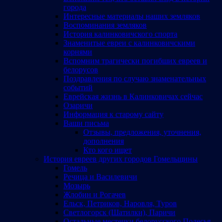
города
Интересные материалы наших земляков
Воспоминания земляков
История калинковичского спорта
Знаменитые евреи с калинковичскими
корнями
Вспомним трагически погибших евреев и
белорусов
Поздравления по случаю знаменательных
событий
Еврейская жизнь в Калинковичах сейчас
Озаричи
Информация к старому сайту
Ваши письма
Отзывы, предложения, уточнения,
дополнения
Кто кого ищет
История евреев других городов Гомельщины
Гомель
Речица и Василевичи
Мозырь
Жлобин и Рогачев
Ельск, Петриков, Наровля, Туров
Светлогорск (Шатилки), Паричи
Остальные местечки белорусского Полесья