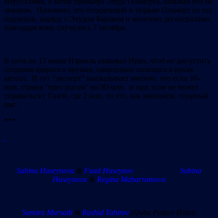
Иерусалима, а затем премьера Эхуда Ольмерта, называя его не
леваком. Напомню, что отсидевший в тюрьме Ольмерт из тех
подлецов, наряду с Эхудом Бараком и многими дегенералами,
благодаря кому случилось 7 октября.
В ночь на 13 июня Израиль атаковал Иран, чтоб не допустить
создания ядерного оружия, смертельно опасного в руках
аятолл.
И тут “эксперт” высказывает мнение, что если 10-
млн. страна “прет рогом” на 90-млн. и при этом не может
справиться с Газой, где 2 млн, то это, как минимум, спорный
шаг.
***
Sabina Huseynova
&
Fuad Huseynov
Sabina
Huseynova
&
Regina Maharramova
Samira Mursalli
&
Rashid Tahirov
(Quba Palace Hotel)