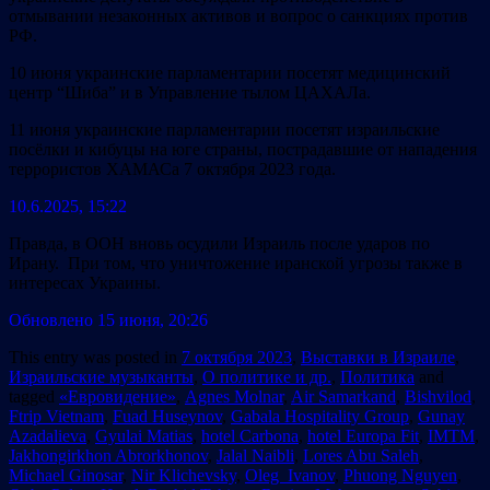
отмывании незаконных активов и вопрос о санкциях против
РФ.
10 июня украинские парламентарии посетят медицинский
центр “Шиба” и в Управление тылом ЦАХАЛа.
11 июня украинские парламентарии посетят израильские
посёлки и кибуцы на юге страны, пострадавшие от нападения
террористов ХАМАСа 7 октября 2023 года.
10.6.2025, 15:22
Правда, в ООН вновь осудили Израиль после ударов по
Ирану. При том, что уничтожение иранской угрозы также в
интересах Украины.
Обновлено 15 июня, 20:26
This entry was posted in
7 октября 2023
,
Выставки в Израиле
,
Израильские музыканты
,
О политике и др.
,
Политика
and
tagged
«Евровидение»
,
Agnes Molnar
,
Air Samarkand
,
Bishvilod
,
Ftrip Vietnam
,
Fuad Huseynov
,
Gabala Hospitality Group
,
Gunay
Azadalieva
,
Gyulai Matias
,
hotel Carbona
,
hotel Europa Fit
,
IMTM
,
Jakhongirkhon Abrorkhonov
,
Jalal Naibli
,
Lores Abu Saleh
,
Michael Ginosar
,
Nir Klichevsky
,
Oleg Ivanov
,
Phuong Nguyen
,