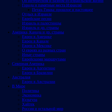
Об интересном и разном из израильской жизни
Города и памятные места Израиляl
Петах-Тиква: прошлое и настоящее
Отдых в Израиле
Еврейские песни
Израиль и палестинцы
Израиль и др. страны
Америка, Канада и др. страны
Евреи в Америке
Евреи в Канаде
Евреи в Мексике
О евреях из разных стран
Иные страны
Еврейскими маршрутами
Северная Америка
Евреи в Аргентине
Евреи в Бразилии
Австралия
Евреи в Австралии
В Мире
Политика
Экономика
Культура
Хайтек
Россия и остальной мир