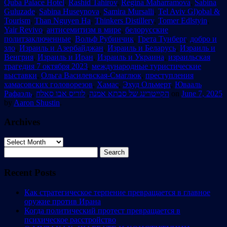
Quba Palace Hotel
,
Rashid Tahirov
,
Regina Maharramova
,
Sabina
Guluzade
,
Sabina Huseynova
,
Samira Mursalli
,
Tel Aviv Gl)obal &
Tourism
,
Than Nguyen Ha
,
Thinkers Distillery
,
Tomer Edlstyin
,
Yair Revivo
,
антисемитизм в мире
,
белорусские
политзаключенные
,
Вольф Рубинчик
,
Грета Тунберг
,
добро и
зло
,
Израиль и Азербайджан
,
Израиль и Беларусь
,
Израиль и
Венгрия
,
Израиль и Иран
,
Израиль и Украина
,
израильская
трагедия 7 октября 2023
,
международные туристические
выставки
,
Ольга Василевская-Смаглюк
,
преступления
хамасовских головорезов
,
Хамас
,
Эхуд Ольмерт
,
Ювааль
Рафаэль
,
לוריס אבו סאלח
,
הקייטרינג של סבתא אמנה
on
June 7, 2025
by
Aaron Shustin
.
Archives
Archives
Search
for:
Recent Posts
Как стратегическое терпение превращается в главное
оружие против Ирана
Когда политический протест превращается в
психическое расстройство