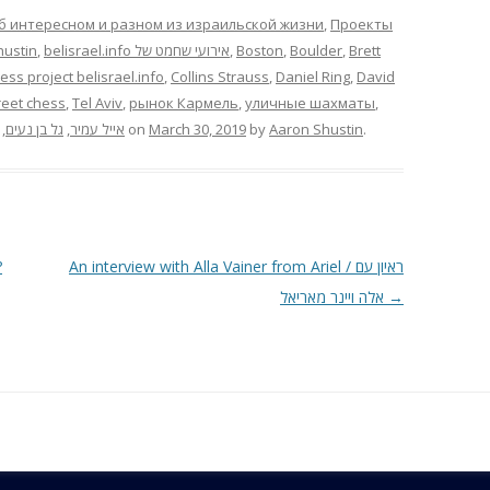
б интересном и разном из израильской жизни
,
Проекты
hustin
,
belisrael.info אירועי שחמט של
,
Boston
,
Boulder
,
Brett
ess project belisrael.info
,
Collins Strauss
,
Daniel Ring
,
David
reet chess
,
Tel Aviv
,
рынок Кармель
,
уличные шахматы
,
,
גל בן נעים
,
אייל עמיר
on
March 30, 2019
by
Aaron Shustin
.
?
An interview with Alla Vainer from Ariel / ראיון עם
אלה ויינר מאריאל
→