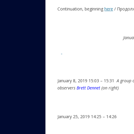
Continuation, beginning
here
/ Продол
ЕВРЕЙС
КАЛИНК
ОЗАРИ
January 2, 2019 13
ИНФОРМ
САЙТУ
ВАШИ П
January 8, 2019 15:03 – 15:31
A group 
observers
Brett Dennet
(on right)
January 25, 2019 14:25 – 14:26