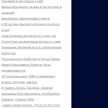
Ландвер и не только о ней
Финал Мондиаля, драма в Аргентине и
реакция
еврейских самоненавистников
К 82-летию Альберта Капенгута (русс/
итал)
Ицик Бунцель в Кнессете о том, как
Ронен Бар организовал встречу с ним
Германия: Великий исход, написанный
шепотом
Резонансное убийство в Петах-Тикве
Иману Биньямина Залки в День
независимости
«Русскоязычные СМИ в Германии»:
вчера, сегодня, завтра
В память Керен Тандлер, первой
женщины-бортмеханика, погибшей в
Ливане 12 июня 2006
לזכרה של קרן טנדלר, מכונאית מוטסת ראשונה,