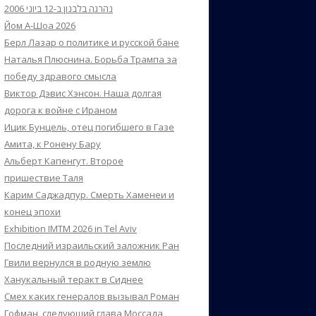
נהרגה בלבנון ב-12 ביוני 2006
Йом А-Шоа 2026
Берл Лазар о политике и русской бане
Наталья Плюснина. Борьба Трампа за
победу здравого смысла
Виктор Дэвис Хэнсон. Наша долгая
дорога к войне с Ираном
Ицик Бунцель, отец погибшего в Газе
Амита, к Ронену Бару
Альберт Капенгут. Второе
пришествие Таля
Карим Саджадпур. Смерть Хаменеи и
конец эпохи
Exhibition IMTM 2026 in Tel Aviv
Последний израильский заложник Ран
Гвили вернулся в родную землю
Ханукальный теракт в Сиднее
Смех каких генералов вызывал Роман
Гофман, следующий глава Моссада