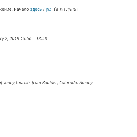
жение, начало
здесь
כאן
/ המשך, התחלה
КАЯ ЖИЗНЬ В
ОВИЧАХ СЕЙЧАС
ЧИ
:56 – 13:58
АЦИЯ К СТАРОМУ
ИСЬМА
ОТЗЫВЫ, ПРЕДЛОЖЕНИЯ,
УТОЧНЕНИЯ, ДОПОЛНЕНИЯ
of young tourists from Boulder, Colorado. Аmong
КТО КОГО ИЩЕТ