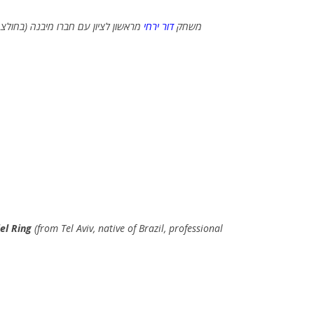
(משחק
דור ירחי
מראשון לציון עם חברו מיבנה (בחולצ
el Ring
(from Tel Aviv, native of Brazil, professional