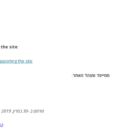
the site
:
upporting the site
:
ממייסד ומנהל האתר
Published March 30, 2019 17:52 / פורסם ב -30 במרץ, 2019 17:52
52