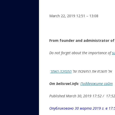
March 22, 2019 12:51 – 13:08
From founder and administrator of 
Do not forget about the importance of
s
אל תשכחו את החשיבות של
התמיכה האתר
От belisrael.info
:
Поддержите сайт
Опубликовано 30 марта 2019 г. в 17: