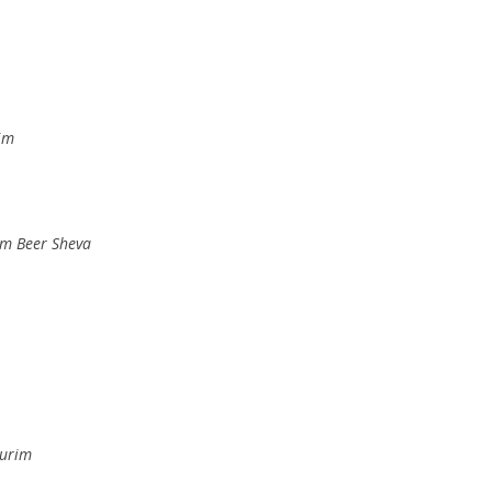
im
m Beer Sheva
urim