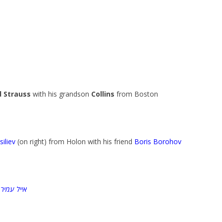
d Strauss
with his grandson
Collins
from Boston
siliev
(on right) from Holon with his friend
Boris Borohov
אייל עמיר
מ