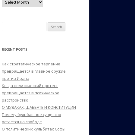
Search
for:
RECENT POSTS
Как стратегическое терпение
превращается в главное оружие
против Ирана
Когда политический протест
превращается в психическое
расстройство
О МУДАКАХ, ШАББАТЕ И КОНСТИТУЦИИ
Почему бульбашное существо
остается на свободе
О политических кульбитах Софы