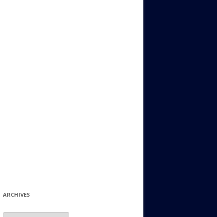
ИДИШ
СТАЛЬНОЙ МИР
ЕВРЕЙСКИЕ ПРИТЧИ
НЫЙ ТЕРРОРИЗМ
ОНИ ОСТАВИЛИ СВОЙ СЛЕД В
ИСТОРИИ
ИНТЕРЕСНЫЕ СУДЬБЫ
ЕВРЕЙСКОЕ
КОЛЛЕКЦИОНИРОВАНИЕ:
ФИЛАТЕЛИЯ, ЗНАЧКИ И ДР.
МАТЕРИАЛЫ НА РАЗНЫЕ ТЕМЫ
ГЕНЕАЛОГИЯ И ПОИСКИ КОРНЕЙ
ARCHIVES
Archives