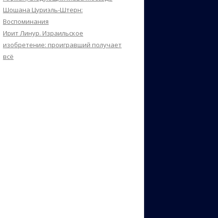
Шошана Цуриэль-Штерн:
Воспоминания
Ирит Линур. Израильское
изобретение: проигравший получает
всё