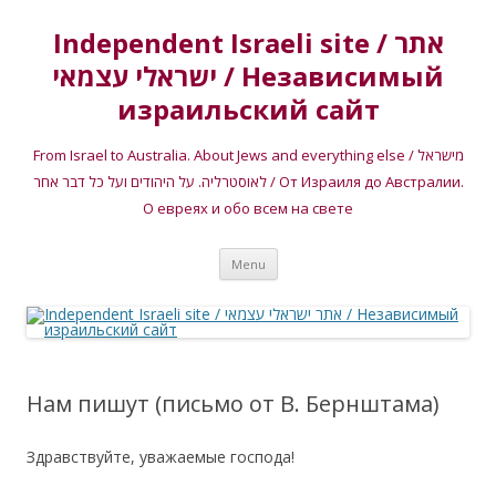
Independent Israeli site / אתר
ישראלי עצמאי / Независимый
израильский сайт
From Israel to Australia. About Jews and everything else / מישראל
לאוסטרליה. על היהודים ועל כל דבר אחר / От Израиля до Австралии.
О евреях и обо всем на свете
Skip
Menu
to
content
Нам пишут (письмо от В. Бернштама)
Здравствуйте, уважаемые господа!