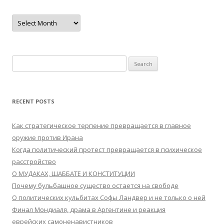
Archives
Search
for:
RECENT POSTS
Как стратегическое терпение превращается в главное
оружие против Ирана
Когда политический протест превращается в психическое
расстройство
О МУДАКАХ, ШАББАТЕ И КОНСТИТУЦИИ
Почему бульбашное существо остается на свободе
О политических кульбитах Софы Ландвер и не только о ней
Финал Мондиаля, драма в Аргентине и реакция
еврейских самоненавистников