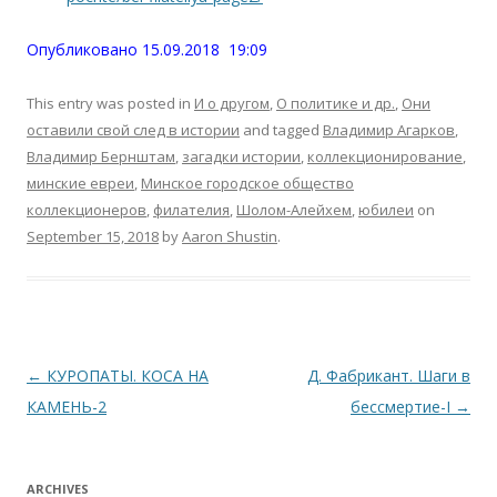
Опубликовано 15.09.2018 19:09
This entry was posted in
И о другом
,
О политике и др.
,
Они
оставили свой след в истории
and tagged
Владимир Агарков
,
Владимир Бернштам
,
загадки истории
,
коллекционирование
,
минские евреи
,
Минское городское общество
коллекционеров
,
филателия
,
Шолом-Алейхем
,
юбилеи
on
September 15, 2018
by
Aaron Shustin
.
Post
←
КУРОПАТЫ. КОСА НА
Д. Фабрикант. Шаги в
navigation
КАМЕНЬ-2
бессмертие-I
→
ARCHIVES