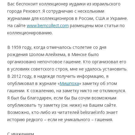
Вас беспокоит коллекционер иудаики из израильского
города Реховот. Я сотрудничаю с несколькими
журналами для коллекционеров в России, США и Украине.
На сайте
www.berncollect.com
размещены мои статьи по
коллекционированию.
В 1959 году, когда отмечалось столетие со дня
рождения Шолом-Алейхема, в Минске было
организовано непочтовое гашение. Кто организовал его
в условиях советского строя, мне не удалось установить.
В 2012 году, в надежде получить информацию, я
опубликовал в журнале «
Мишпоха
» заметку об этом
гашении. К сожалению, на заметку никто не откликнулся.
Я был бы благодарен, если бы Вы сочли возможным
опубликовать ту заметку (см. ниже) на Вашем сайте.
Возможно, кто-либо из читателей belisrael.info знает
историю редкого – если не уникального – гашения.
С уважением,