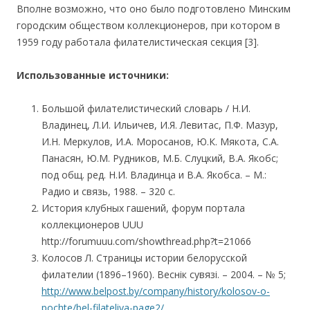
Вполне возможно, что оно было подготовлено Минским
городским обществом коллекционеров, при котором в
1959 году работала филателистическая секция [3].
Использованные источники:
Большой филателистический словарь / Н.И.
Владинец, Л.И. Ильичев, И.Я. Левитас, П.Ф. Мазур,
И.Н. Меркулов, И.А. Моросанов, Ю.К. Мякота, С.А.
Панасян, Ю.М. Рудников, М.Б. Слуцкий, В.А. Якобс;
под общ. ред. Н.И. Владинца и В.А. Якобса. – М.:
Радио и связь, 1988. – 320 с.
История клубных гашений, форум портала
коллекционеров UUU
http://forumuuu.com/showthread.php?t=21066
Колосов Л. Страницы истории белорусской
филателии (1896–1960). Веснiк сувязi. – 2004. – № 5;
http://www.belpost.by/company/history/kolosov-o-
pochte/bel-filateliya-page2/