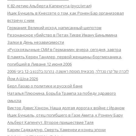
К 82-летию Альберта Капенгута (русс/итал)
Ицик Бунцель в Кнессете о том, как Ронен Бар организовал
встречу с ним
Германия: Великий исход, написанный шепотом
Резонансное убийство в Петах-Тикве Иману Биньямина
Залки в День независимости
«Русскоязычные СМИ в Германии»: вчера, сегодня, завтра
В память Керен Тандлер, первой женщины-бортмеханика,
погибшей в Ливане 12 июня 2006
לזכרה של קרן טנדלר, מכונאית מוטסת ראשונה, נהרגה בלבנון ב-12 ביוני 2006
Йом А-Шоа 2026
Берл Лазар о политике и русской бане
Наталья Плюснина. Борьба Трампа за победу здравого
смысла
Виктор Дэвис Хэнсон. Наша долгая дорога к войне с Ираном
Ицик Бунцель, отец погибшего в Газе Амита, к Ронену Бару
Альберт Капенгут. Второе пришествие Таля
Карим Саджадпур. Смерть Хаменеи и конец эпохи