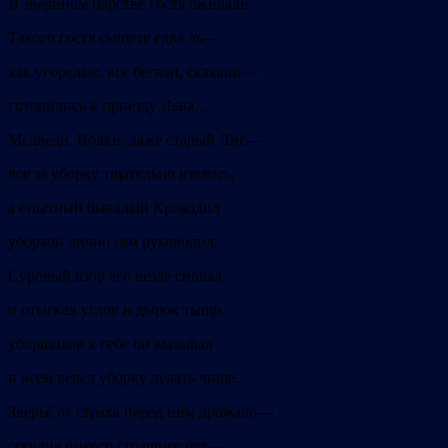
В зверином царстве гостя ожидали…
Такого гостя сыщете едва ль—
как угорелые, все бегали, скакали—
готовились к приезду Льва…
Медведи, Волки, даже старый Лис—
все за уборку тщательно взялись,
а опытный бывалый Крокодил
уборкой лично сам руководил.
Суровый взор его везде сновал,
и отыскав углов и дырок тыщи,
уборщиков к себе он вызывал
и всем велел уборку делать чище…
Зверьё от страха перед ним дрожало—
сегодня никого страшнее нет—