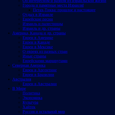
Об интересном и разном из израильской жизни
Города и памятные места Израиляl
Петах-Тиква: прошлое и настоящее
Отдых в Израиле
Еврейские песни
Израиль и палестинцы
Израиль и др. страны
Америка, Канада и др. страны
Евреи в Америке
Евреи в Канаде
Евреи в Мексике
О евреях из разных стран
Иные страны
Еврейскими маршрутами
Северная Америка
Евреи в Аргентине
Евреи в Бразилии
Австралия
Евреи в Австралии
В Мире
Политика
Экономика
Культура
Хайтек
Россия и остальной мир