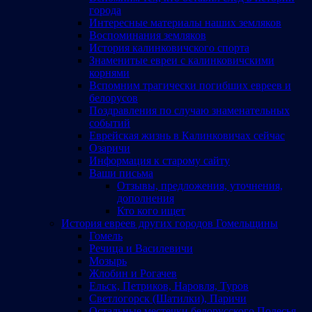
города
Интересные материалы наших земляков
Воспоминания земляков
История калинковичского спорта
Знаменитые евреи с калинковичскими
корнями
Вспомним трагически погибших евреев и
белорусов
Поздравления по случаю знаменательных
событий
Еврейская жизнь в Калинковичах сейчас
Озаричи
Информация к старому сайту
Ваши письма
Отзывы, предложения, уточнения,
дополнения
Кто кого ищет
История евреев других городов Гомельщины
Гомель
Речица и Василевичи
Мозырь
Жлобин и Рогачев
Ельск, Петриков, Наровля, Туров
Светлогорск (Шатилки), Паричи
Остальные местечки белорусского Полесья