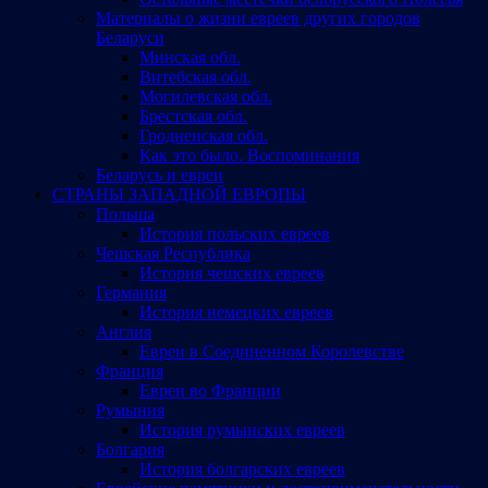
Материалы о жизни евреев других городов
Беларуси
Минская обл.
Витебская обл.
Могилевская обл.
Брестская обл.
Гродненская обл.
Как это было. Воспоминания
Беларусь и евреи
СТРАНЫ ЗАПАДНОЙ ЕВРОПЫ
Польша
История польских евреев
Чешская Республика
История чешских евреев
Германия
История немецких евреев
Англия
Евреи в Соединенном Королевстве
Франция
Евреи во Франции
Румыния
История румынских евреев
Болгария
История болгарских евреев