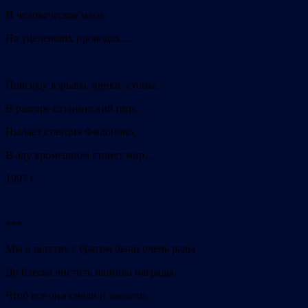
И человеческое мясо
На уцелевших проводах…
Повсюду взрывы, крики, стоны,
В разгаре сатанинский пир…
Пылает станция Филоново,
В аду кромешном стонет мир…
1997 г.
***
Мы в детстве с братом были очень рады
До блеска чистить папины награды,
Чтоб все они сияли и звенели,