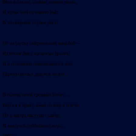
Весь в слюне, словно пенное мыло,
И кулак мой отчаянно бьёт
В это мерзкое глупое рыло.
Не на шутку смертельный наш бой—
Из носов бьют кровавые брызги,
И в сплошной превращаются вой
Перепуганных девочек визги…
В голове моей грозный набат—
Рвусь я в драку, вжав голову в плечи,
Ну а завтра наступит шабат,
И зажгутся субботние свечи…
1997 г.