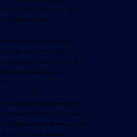
копался он и там, где пыль лежала,
быть может, сотни лет…
——-
Запомни, друг, о чём мы говорили,
и так, как есть, пойми мои слова:
когда дойдут дела и до столетней пыли,
знай: ждут приезда Льва…
1957 г.
Ф.Д.
Когда-нибудь о прошлом вспоминая,
Вдруг дней ушедших хлам я захочу разрыть,
То с холодком, иль с чувством, я не знаю,
И о тебе я вспомню, может быть.