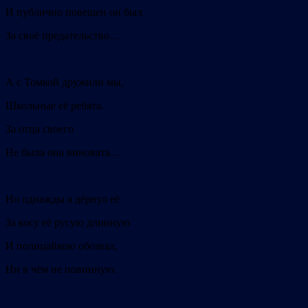
И публично повешен он был
За своё предательство…
А с Томкой дружили мы,
Школьные её ребята.
За отца своего
Не была она виновата…
Но однажды я дёрнул её
За косу её русую длинную
И полицайкою обозвал,
Ни в чём не повинную.