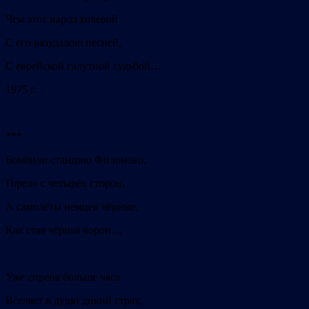
Чем этот народ кочевой
С его разудалою песней,
С еврейской галутной судьбой…
1975 г.
***
Бомбили станцию Филоново,
Горело с четырёх сторон,
А самолёты немцев чёрные,
Как стая чёрная ворон…
Уже сирена больше часа
Вселяет в души дикий страх,