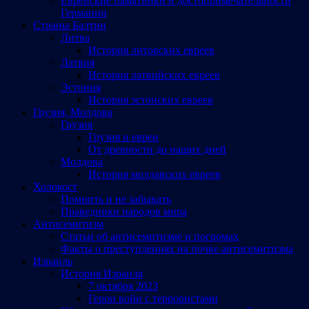
Еврейские памятники и достопримечательности
Германии
Страны Балтии
Литва
История литовских евреев
Латвия
История латвийских евреев
Эстония
История эстонских евреев
Грузия, Молдова
Грузия
Грузия и евреи
От древности до наших дней
Молдова
История молдавских евреев
Холокост
Помнить и не забывать
Праведники народов мира
Антисемитизм
Статьи об антисемитизме и погромах
Факты о преступлениях на почве антисемитизма
Израиль
История Израиля
7 октября 2023
Герои войн с террористами