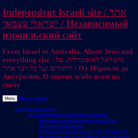
Independent Israeli site / אתר
ישראלי עצמאי / Независимый
израильский сайт
From Israel to Australia. About Jews and
everything else / מישראל לאוסטרליה. על
היהודים ועל כל דבר אחר / От Израиля до
Австралии. О евреях и обо всем на
свете
Skip to content
Menu
Еврейская Беларусь
История евреев Калинкович и района
История калинковичского еврейства
Послевоенная жизнь
Сохраним в памяти дом и его обитателей
Вспомним тех, кто оставил след в истории