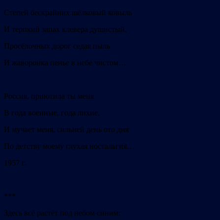
Степей бескрайних шёлковый ковыль
И терпкий запах клевера душистый,
Просёлочных дорог седая пыль
И жаворонка пенье в небе чистом…
Россия, приютила ты меня
В года военные, года лихие,
И мучает меня, сильней день ото дня
По детству моему глухая ностальгия…
1957 г.
***
Здесь всё растёт под небом синим: