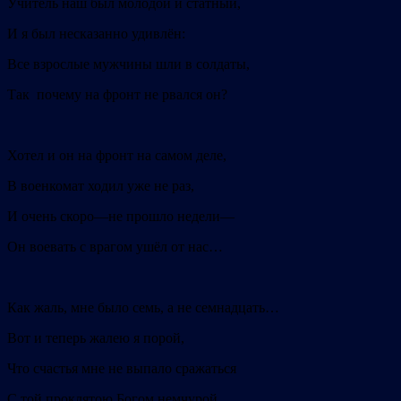
Учитель наш был молодой и статный,
И я был несказанно удивлён:
Все взрослые мужчины шли в солдаты,
Так почему на фронт не рвался он?
Хотел и он на фронт на самом деле,
В военкомат ходил уже не раз,
И очень скоро—не прошло недели—
Он воевать с врагом ушёл от нас…
Как жаль, мне было семь, а не семнадцать…
Вот и теперь жалею я порой,
Что счастья мне не выпало сражаться
С той проклятою Богом немчурой…