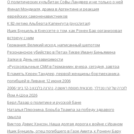
О политических кульбитах Софы Ландвер и не только о ней
Финал Мондиаля, драма в Аргентине и реакция
еврейских самоненавистников
К 82-летию Альберта Капенгута (русс/итал)
Ицик Бунцель в Кнессете о том, как Ронен Бар организовал
встречу с ним
Германия: Великий исход, написанный шепотом
Резонансное убийство в Петах-Тикве Иману Биньямина
Залки в День независимости
«Русскоязычные СМИ в Германии»: вчера, сегодня, завтра
В память Керен Тандлер, первой женщины-бортмеханика,
погибшей в Ливане 12 июня 2006
לזכרה של קרן טנדלר, מכונאית מוטסת ראשונה, נהרגה בלבנון ב-12 ביוני 2006
Йом А-Шоа 2026
Берл Лазар о политике и русской бане
Наталья Плюснина. Борьба Трампа за победу здравого
смысла
Виктор Дэвис Хэнсон. Наша долгая дорога к войне с Ираном
Ицик Бунцель, отец погибшего в Газе Амита, к Ронену Бару