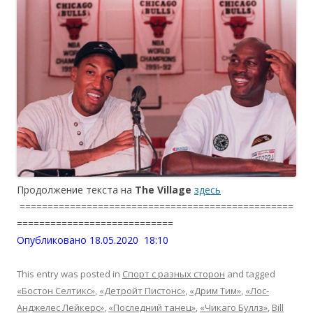
Продолжение текста на
The Village
здесь
=================================================
============================
Опубликовано 18.05.2020 18:10
This entry was posted in
Спорт с разных сторон
and tagged
«Бостон Селтикс»
,
«Детройт Пистонс»
,
«Дрим Тим»
,
«Лос-
Анджелес Лейкерс»
,
«Последний танец»
,
«Чикаго Буллз»
,
Bill