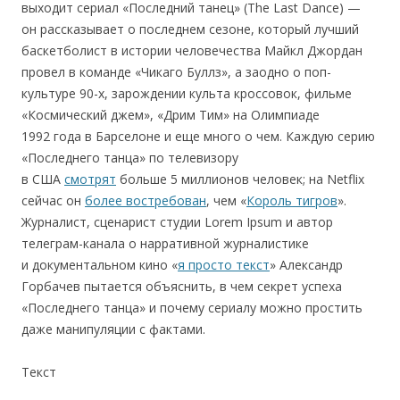
выходит сериал «Последний танец» (The Last Dance) —
он рассказывает о последнем сезоне, который лучший
баскетболист в истории человечества Майкл Джордан
провел в команде «Чикаго Буллз», а заодно о поп-
культуре 90-х, зарождении культа кроссовок, фильме
«Космический джем», «Дрим Тим» на Олимпиаде
1992 года в Барселоне и еще много о чем. Каждую серию
«Последнего танца» по телевизору
в США
смотрят
больше 5 миллионов человек; на Netflix
сейчас он
более востребован
, чем «
Король тигров
».
Журналист, сценарист студии Lorem Ipsum и автор
телеграм-канала о нарративной журналистике
и документальном кино «
я просто текст
» Александр
Горбачев пытается объяснить, в чем секрет успеха
«Последнего танца» и почему сериалу можно простить
даже манипуляции с фактами.
Текст