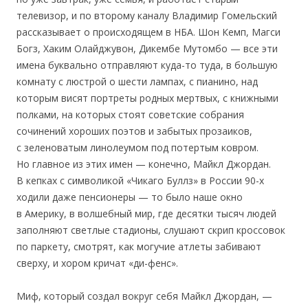
телевизор, и по второму каналу Владимир Гомельский
рассказывает о происходящем в НБА. Шон Кемп, Магси
Богз, Хаким Олайджувон, Дикембе Мутомбо — все эти
имена буквально отправляют куда-то туда, в большую
комнату с люстрой о шести лампах, с пианино, над
которым висят портреты родных мертвых, с книжными
полками, на которых стоят советские собрания
сочинений хороших поэтов и забытых прозаиков,
с зеленоватым линолеумом под потертым ковром.
Но главное из этих имен — конечно, Майкл Джордан.
В кепках с символикой «Чикаго Буллз» в России 90-х
ходили даже пенсионеры — то было наше окно
в Америку, в волшебный мир, где десятки тысяч людей
заполняют светлые стадионы, слушают скрип кроссовок
по паркету, смотрят, как могучие атлеты забивают
сверху, и хором кричат «ди-фенс».
Миф, который создал вокруг себя Майкл Джордан, —