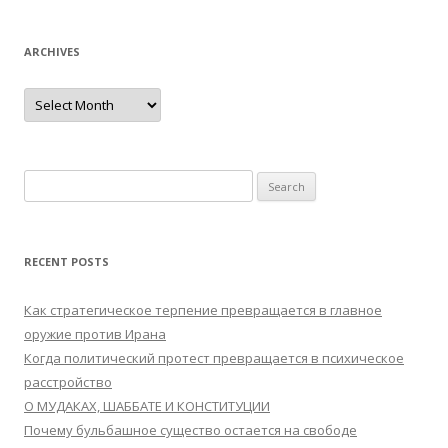
ARCHIVES
Archives
Search
for:
RECENT POSTS
Как стратегическое терпение превращается в главное
оружие против Ирана
Когда политический протест превращается в психическое
расстройство
О МУДАКАХ, ШАББАТЕ И КОНСТИТУЦИИ
Почему бульбашное существо остается на свободе