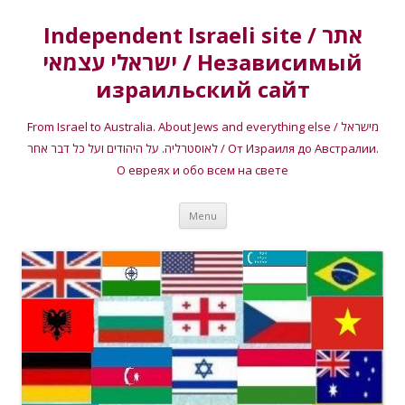
Independent Israeli site / אתר
ישראלי עצמאי / Независимый
израильский сайт
From Israel to Australia. About Jews and everything else / מישראל
לאוסטרליה. על היהודים ועל כל דבר אחר / От Израиля до Австралии.
О евреях и обо всем на свете
Skip
Menu
to
content