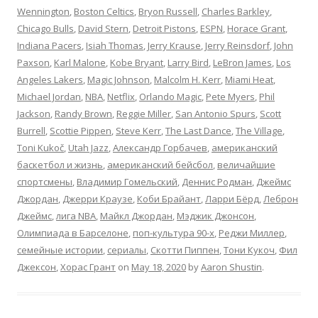
Wennington
,
Boston Celtics
,
Bryon Russell
,
Charles Barkley
,
Chicago Bulls
,
David Stern
,
Detroit Pistons
,
ESPN
,
Horace Grant
,
Indiana Pacers
,
Isiah Thomas
,
Jerry Krause
,
Jerry Reinsdorf
,
John
Paxson
,
Karl Malone
,
Kobe Bryant
,
Larry Bird
,
LeBron James
,
Los
Angeles Lakers
,
Magic Johnson
,
Malcolm H. Kerr
,
Miami Heat
,
Michael Jordan
,
NBA
,
Netflix
,
Orlando Magic
,
Pete Myers
,
Phil
Jackson
,
Randy Brown
,
Reggie Miller
,
San Antonio Spurs
,
Scott
Burrell
,
Scottie Pippen
,
Steve Kerr
,
The Last Dance
,
The Village
,
Toni Kukoč
,
Utah Jazz
,
Александр Горбачев
,
американский
баскетбол и жизнь
,
американский бейсбол
,
величайшие
спортсмены
,
Владимир Гомельский
,
Деннис Родман
,
Джеймс
Джордан
,
Джерри Краузе
,
Коби Брайант
,
Ларри Бёрд
,
Леброн
Джеймс
,
лига NBA
,
Майкл Джордан
,
Мэджик Джонсон
,
Олимпиада в Барселоне
,
поп-культура 90-х
,
Реджи Миллер
,
семейные истории
,
сериалы
,
Скотти Пиппен
,
Тони Кукоч
,
Фил
Джексон
,
Хорас Грант
on
May 18, 2020
by
Aaron Shustin
.