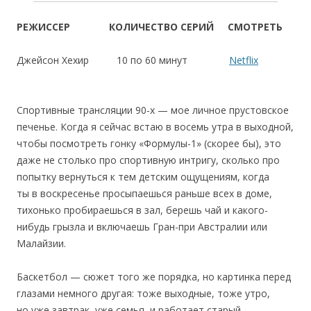
РЕЖИССЕР
КОЛИЧЕСТВО СЕРИЙ
СМОТРЕТЬ
Джейсон Хехир
10 по 60 минут
Netflix
Спортивные трансляции 90-х — мое личное прустовское
печенье. Когда я сейчас встаю в восемь утра в выходной,
чтобы посмотреть гонку «Формулы-1» (скорее бы), это
даже не столько про спортивную интригу, сколько про
попытку вернуться к тем детским ощущениям, когда
ты в воскресенье просыпаешься раньше всех в доме,
тихонько пробираешься в зал, берешь чай и какого-
нибудь грызла и включаешь Гран-при Австралии или
Малайзии.
Баскетбол — сюжет того же порядка, но картинка перед
глазами немного другая: тоже выходные, тоже утро,
но уже завтрак, уже семья, и работает старый