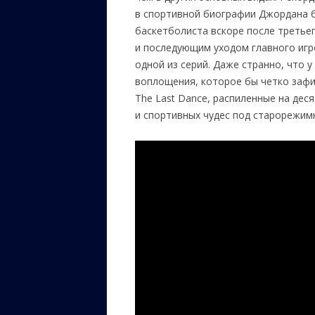
в спортивной биографии Джордана б
баскетболиста вскоре после третье
и последующим уходом главного игр
одной из серий. Даже странно, что 
воплощения, которое бы четко зафи
The Last Dance, распиленные на дес
и спортивных чудес под старорежим