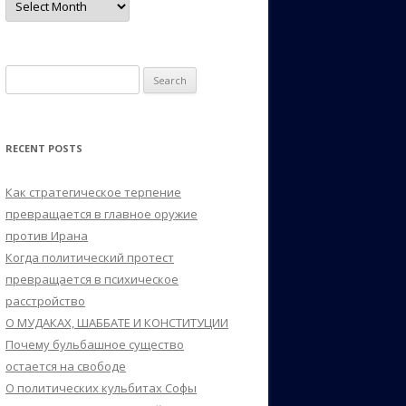
Search
for:
RECENT POSTS
Как стратегическое терпение
превращается в главное оружие
против Ирана
Когда политический протест
превращается в психическое
расстройство
О МУДАКАХ, ШАББАТЕ И КОНСТИТУЦИИ
Почему бульбашное существо
остается на свободе
О политических кульбитах Софы