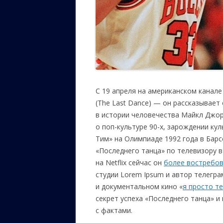
С 19 апреля на американском канале 
(The Last Dance) — он рассказывает
в истории человечества Майкл Джорд
о поп-культуре 90-х, зарождении ку
Тим» на Олимпиаде 1992 года в Бар
«Последнего танца» по телевизору
на Netflix сейчас он
более востребо
студии Lorem Ipsum и автор телегр
и документальном кино «
я просто те
секрет успеха «Последнего танца» 
с фактами.