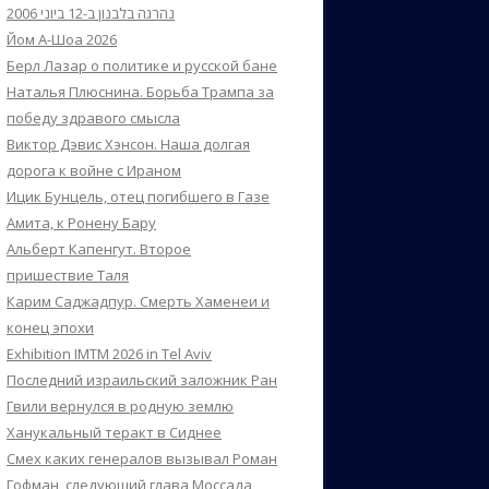
נהרגה בלבנון ב-12 ביוני 2006
Йом А-Шоа 2026
Берл Лазар о политике и русской бане
Наталья Плюснина. Борьба Трампа за
победу здравого смысла
Виктор Дэвис Хэнсон. Наша долгая
дорога к войне с Ираном
Ицик Бунцель, отец погибшего в Газе
Амита, к Ронену Бару
Альберт Капенгут. Второе
пришествие Таля
Карим Саджадпур. Смерть Хаменеи и
конец эпохи
Exhibition IMTM 2026 in Tel Aviv
Последний израильский заложник Ран
Гвили вернулся в родную землю
Ханукальный теракт в Сиднее
Смех каких генералов вызывал Роман
Гофман, следующий глава Моссада