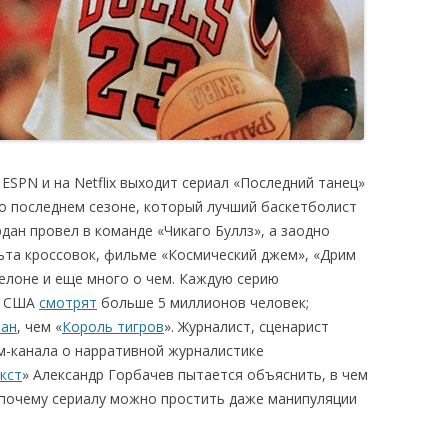
ESPN и на Netflix выходит сериал «Последний танец»
 о последнем сезоне, который лучший баскетболист
ан провел в команде «Чикаго Буллз», а заодно
льта кроссовок, фильме «Космический джем», «Дрим
селоне и еще много о чем. Каждую серию
 в США
смотрят
больше 5 миллионов человек;
ван
, чем «
Король тигров
». Журналист, сценарист
ам-канала о нарративной журналистике
кст
» Александр Горбачев пытается объяснить, в чем
и почему сериалу можно простить даже манипуляции