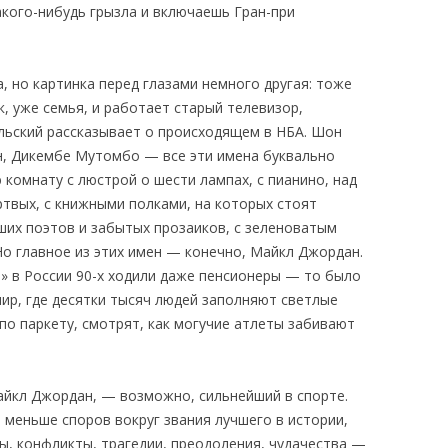
акого-нибудь грызла и включаешь Гран-при
 но картинка перед глазами немного другая: тоже
к, уже семья, и работает старый телевизор,
льский рассказывает о происходящем в НБА. Шон
н, Дикембе Мутомбо — все эти имена буквально
 комнату с люстрой о шести лампах, с пианино, над
твых, с книжными полками, на которых стоят
ших поэтов и забытых прозаиков, с зеленоватым
о главное из этих имен — конечно, Майкл Джордан.
з» в России 90-х ходили даже пенсионеры — то было
ир, где десятки тысяч людей заполняют светлые
по паркету, смотрят, как могучие атлеты забивают
айкл Джордан, — возможно, сильнейший в спорте.
а меньше споров вокруг звания лучшего в истории,
ды, конфликты, трагедии, преодоления, чудачества —