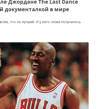
ле Джордане The Last Dance
ой документалкой в мире
КАЯ ЖИЗНЬ В
ОВИЧАХ СЕЙЧАС
сем, что он лучший. И у него снова получилось
ЧИ
АЦИЯ К СТАРОМУ
ИСЬМА
ОТЗЫВЫ, ПРЕДЛОЖЕНИЯ,
УТОЧНЕНИЯ, ДОПОЛНЕНИЯ
КТО КОГО ИЩЕТ