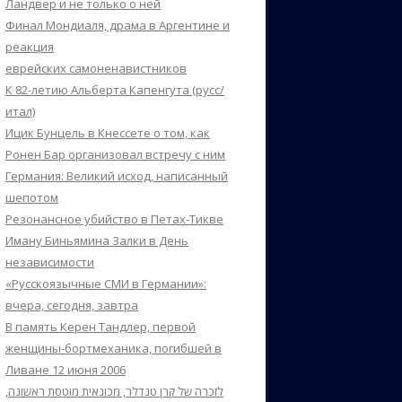
Ландвер и не только о ней
Финал Мондиаля, драма в Аргентине и
реакция
еврейских самоненавистников
К 82-летию Альберта Капенгута (русс/
итал)
Ицик Бунцель в Кнессете о том, как
Ронен Бар организовал встречу с ним
Германия: Великий исход, написанный
шепотом
Резонансное убийство в Петах-Тикве
Иману Биньямина Залки в День
независимости
«Русскоязычные СМИ в Германии»:
вчера, сегодня, завтра
В память Керен Тандлер, первой
женщины-бортмеханика, погибшей в
Ливане 12 июня 2006
לזכרה של קרן טנדלר, מכונאית מוטסת ראשונה,