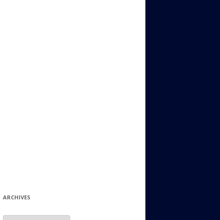
ИДИШ
СТАЛЬНОЙ МИР
ЕВРЕЙСКИЕ ПРИТЧИ
НЫЙ ТЕРРОРИЗМ
ОНИ ОСТАВИЛИ СВОЙ СЛЕД В
ИСТОРИИ
ИНТЕРЕСНЫЕ СУДЬБЫ
ЕВРЕЙСКОЕ
КОЛЛЕКЦИОНИРОВАНИЕ:
ФИЛАТЕЛИЯ, ЗНАЧКИ И ДР.
МАТЕРИАЛЫ НА РАЗНЫЕ ТЕМЫ
ГЕНЕАЛОГИЯ И ПОИСКИ КОРНЕЙ
ARCHIVES
Archives