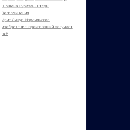
Шошана Цуриэль-Штерн:
Воспоминания
Ирит Линур. Израильское
изобретение: проигравший получает
всё