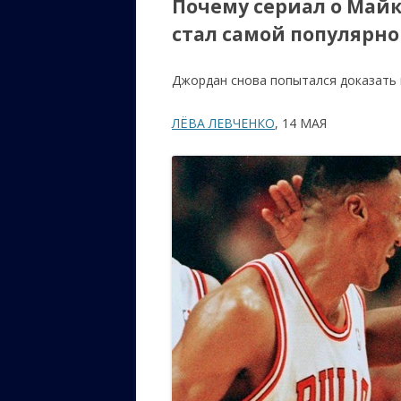
Почему сериал о Майк
стал самой популярн
ЕВРЕЙС
КАЛИНК
Джордан снова попытался доказать в
ОЗАРИ
ЛЁВА ЛЕВЧЕНКО
, 14 МАЯ
ИНФОРМ
САЙТУ
ВАШИ П