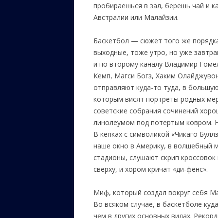
пробираешься в зал, берешь чай и к
Австралии или Малайзии.
Баскетбол — сюжет того же порядка,
выходные, тоже утро, но уже завтра
и по второму каналу Владимир Гоме
Кемп, Магси Богз, Хаким Олайджуво
отправляют куда-то туда, в большую
которым висят портреты родных мер
советские собрания сочинений хоро
линолеумом под потертым ковром. Н
В кепках с символикой «Чикаго Булл
наше окно в Америку, в волшебный м
стадионы, слушают скрип кроссовок 
сверху, и хором кричат «ди-фенс».
Миф, который создал вокруг себя М
Во всяком случае, в баскетболе куд
чем в других основных видах. Рекор