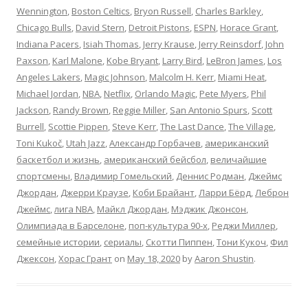
Wennington
,
Boston Celtics
,
Bryon Russell
,
Charles Barkley
,
Chicago Bulls
,
David Stern
,
Detroit Pistons
,
ESPN
,
Horace Grant
,
Indiana Pacers
,
Isiah Thomas
,
Jerry Krause
,
Jerry Reinsdorf
,
John
Paxson
,
Karl Malone
,
Kobe Bryant
,
Larry Bird
,
LeBron James
,
Los
Angeles Lakers
,
Magic Johnson
,
Malcolm H. Kerr
,
Miami Heat
,
Michael Jordan
,
NBA
,
Netflix
,
Orlando Magic
,
Pete Myers
,
Phil
Jackson
,
Randy Brown
,
Reggie Miller
,
San Antonio Spurs
,
Scott
Burrell
,
Scottie Pippen
,
Steve Kerr
,
The Last Dance
,
The Village
,
Toni Kukoč
,
Utah Jazz
,
Александр Горбачев
,
американский
баскетбол и жизнь
,
американский бейсбол
,
величайшие
спортсмены
,
Владимир Гомельский
,
Деннис Родман
,
Джеймс
Джордан
,
Джерри Краузе
,
Коби Брайант
,
Ларри Бёрд
,
Леброн
Джеймс
,
лига NBA
,
Майкл Джордан
,
Мэджик Джонсон
,
Олимпиада в Барселоне
,
поп-культура 90-х
,
Реджи Миллер
,
семейные истории
,
сериалы
,
Скотти Пиппен
,
Тони Кукоч
,
Фил
Джексон
,
Хорас Грант
on
May 18, 2020
by
Aaron Shustin
.