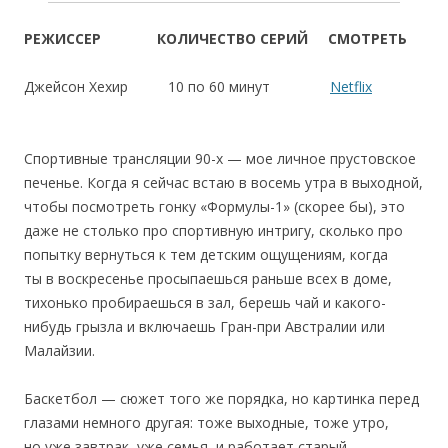
РЕЖИССЕР
КОЛИЧЕСТВО СЕРИЙ
СМОТРЕТЬ
Джейсон Хехир
10 по 60 минут
Netflix
Спортивные трансляции 90-х — мое личное прустовское
печенье. Когда я сейчас встаю в восемь утра в выходной,
чтобы посмотреть гонку «Формулы-1» (скорее бы), это
даже не столько про спортивную интригу, сколько про
попытку вернуться к тем детским ощущениям, когда
ты в воскресенье просыпаешься раньше всех в доме,
тихонько пробираешься в зал, берешь чай и какого-
нибудь грызла и включаешь Гран-при Австралии или
Малайзии.
Баскетбол — сюжет того же порядка, но картинка перед
глазами немного другая: тоже выходные, тоже утро,
но уже завтрак, уже семья, и работает старый