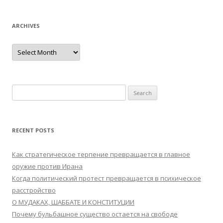
ARCHIVES
Archives
Search
for:
RECENT POSTS
Как стратегическое терпение превращается в главное
оружие против Ирана
Когда политический протест превращается в психическое
расстройство
О МУДАКАХ, ШАББАТЕ И КОНСТИТУЦИИ
Почему бульбашное существо остается на свободе