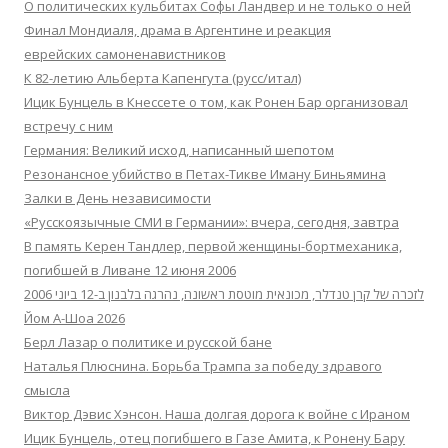
О политических кульбитах Софы Ландвер и не только о ней
Финал Мондиаля, драма в Аргентине и реакция
еврейских самоненавистников
К 82-летию Альберта Капенгута (русс/итал)
Ицик Бунцель в Кнессете о том, как Ронен Бар организовал
встречу с ним
Германия: Великий исход, написанный шепотом
Резонансное убийство в Петах-Тикве Иману Биньямина
Залки в День независимости
«Русскоязычные СМИ в Германии»: вчера, сегодня, завтра
В память Керен Тандлер, первой женщины-бортмеханика,
погибшей в Ливане 12 июня 2006
לזכרה של קרן טנדלר, מכונאית מוטסת ראשונה, נהרגה בלבנון ב-12 ביוני 2006
Йом А-Шоа 2026
Берл Лазар о политике и русской бане
Наталья Плюснина. Борьба Трампа за победу здравого
смысла
Виктор Дэвис Хэнсон. Наша долгая дорога к войне с Ираном
Ицик Бунцель, отец погибшего в Газе Амита, к Ронену Бару