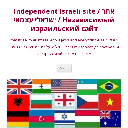
Independent Israeli site / אתר
ישראלי עצמאי / Независимый
израильский сайт
From Israel to Australia. About Jews and everything else / מישראל
לאוסטרליה. על היהודים ועל כל דבר אחר / От Израиля до Австралии.
О евреях и обо всем на свете
Skip
Menu
to
content