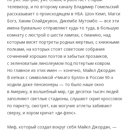
телевизор, и по второму каналу Владимир Гомельский
рассказывает о происходящем в НБА. Шон Кемп, Магси
Богз, Хаким Олайджувон, Дикембе Мутомбо — все эти
имена буквально отправляют куда-то туда, в большую
комнату с люстрой о шести лампах, с пианино, над
которым висят портреты родных мертвых, с книжными
полками, на которых стоят советские собрания
сочинений хороших поэтов и забытых прозаиков,
с зеленоватым линолеумом под потертым ковром.
Но главное из этих имен — конечно, Майкл Джордан.
В кепках с символикой «Чикаго Буллз» в России 90-х
ходили даже пенсионеры — то было наше окно
в Америку, в волшебный мир, где десятки тысяч людей
заполняют светлые стадионы, слушают скрип кроссовок
по паркету, смотрят, как могучие атлеты забивают
сверху, и хором кричат «ди-фенс».
Миф, который создал вокруг себя Майкл Джордан, —