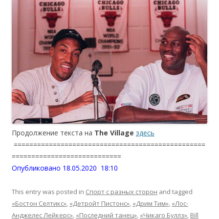
Продолжение текста на
The Village
здесь
=================================================
============================
Опубликовано 18.05.2020 18:10
This entry was posted in
Спорт с разных сторон
and tagged
«Бостон Селтикс»
,
«Детройт Пистонс»
,
«Дрим Тим»
,
«Лос-
Анджелес Лейкерс»
,
«Последний танец»
,
«Чикаго Буллз»
,
Bill