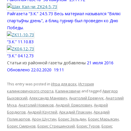
Райгазета “З.К.” 24.5.73 Весь материал назывался “Вялікі
спартыўны дзень”, а блиц-турнир был проведен ко Дню
Победы.
“З.К.” 11.10.83
“З.К.” 04.12.73
Статьи из районной газеты добавлены
21 июля 2016
Обновлено 22.02.2020 19:11
This entry was posted in
Игра для всех
,
История
калинковичского спорта
,
Калинковичи
and tagged
Авигдор
Быховский
,
Александр Маневич
,
Анатолий Еремчук
,
Анатолий
Муха
,
Анатолий Новиков
,
Андрей Ермолович
,
Андрей
Бордюгов
,
Андрей Круглей
,
Аркадий Плакхин
,
Аркадий
Поликарпов
,
Арон Шустин
,
Борис Зельдин
,
Борис Марьясин
,
Борис Смирнов
,
Борис Стрешинский
,
Борис Туров
,
Борис