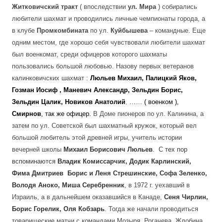
Житковичский тракт
( впоследствии
ул. Мира
) собирались
любители шахмат и проводились личные чемпионаты города, а
в клубе
Промкомбината
по ул.
Куйбышева
– командные. Еще
одним местом, где хорошо себя чувствовали любители шахмат
был военкомат, среди офицеров которого шахматы
пользовались большой любовью. Назову первых ветеранов
калинковичских шахмат :
Люльев Михаил, Палицкий Яков,
Гозман Иосиф , Маневич Александр, Зельдин Борис,
Зельдин Цалик,
Новиков Анатолий
,
……
( военком ),
Смирнов
, так же офицер.
В Доме пионеров по ул. Калинина, а
затем по ул. Советской был шахматный кружок, который вел
большой любитель этой древней игры, учитель истории
вечерней школы
Михаил Борисович Люльев
. С тех пор
вспоминаются
Владик Комиссарчик, Додик Карлинский,
Фима Дмитриев Борис и Леня Стрешинские, Софа Зеленко,
Володя Аноко, Миша Серебренник
, в 1972 г. уехавший в
Израиль, а в дальнейшем оказавшийся в Канаде,
Сеня Чирлин,
Борис Горелик, Оля Кобзарь
. Тогда же начали проводиться
товарищеские матчи с командами Мозыря, Рогачева, Жлобина,