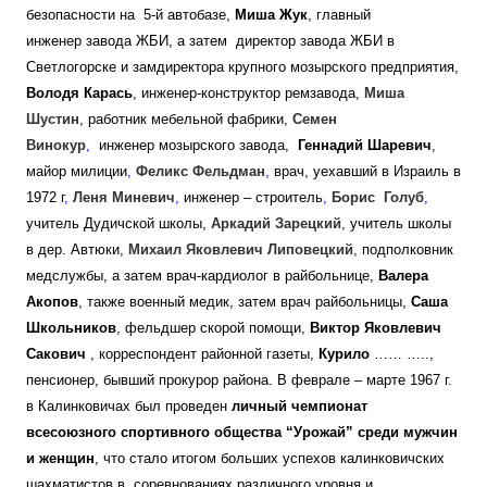
безопасности на 5-й автобазе,
Миша Жук
, главный
инженер завода ЖБИ, а затем директор завода ЖБИ в
Светлогорске и замдиректора крупного мозырского предприятия,
Володя Карась
, инженер-конструктор ремзавода,
Миша
Шустин
, работник мебельной фабрики,
Семен
Винокур
,
инженер мозырского завода,
Геннадий Шаревич
,
майор милиции
,
Феликс Фельдман
,
врач, уехавший в Израиль в
1972 г
,
Леня Миневич
,
инженер – строитель
,
Борис Голуб
,
учитель Дудичской школы,
Аркадий Зарецкий
, учитель школы
в дер. Автюки,
Михаил Яковлевич Липовецкий
, подполковник
медслужбы, а затем врач-кардиолог в райбольнице,
Валера
Акопов
, также военный медик, затем врач райбольницы,
Саша
Школьников
, фельдшер скорой помощи,
Виктор Яковлевич
Сакович
, корреспондент районной газеты,
Курило
…… …..,
пенсионер, бывший прокурор района. В феврале – марте 1967 г.
в Калинковичах был проведен
личный чемпионат
всесоюзного спортивного общества “Урожай” среди мужчин
и женщин
, что стало итогом больших успехов калинковичских
шахматистов в соревнованиях различного уровня и