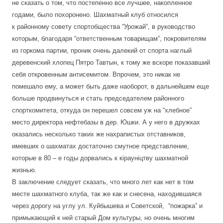
не сказать о том, что постепенно все лучшее, накопленное
годами, было похоронено. Шахматный клуб относился
к районному совету спортобщества “Урожай”, в руководство
которым, благодаря “ответственным товарищам”, покровителям
из горкома партии, проник очень далекий от спорта наглый
деревенский хлопец Пятро Тавтын, к тому же вскоре показавший
себя откровенным антисемитом. Впрочем, это никак не
помешало ему, а может быть даже наоборот, в дальнейшем еще
больше продвинуться и стать председателем районного
спорткомитета, откуда он перешел совсем уж на “хлебное”
место директора нефтебазы в дер. Юшки. А у него в дружках
оказались несколько таких же нахрапистых отставников,
имевших о шахматах достаточно смутное представление,
которые в 80 – е годы дорвались к кiраунiцтву шахматной
жизнью.
В заключение следует сказать, что м
ного лет как нет в том
месте шахматного клуба, так же как и снесена, находившаяся
через дорогу на углу ул. Куйбышева и Советской, “пожарка” и
примыкающий к ней старый Дом культуры, но очень многим