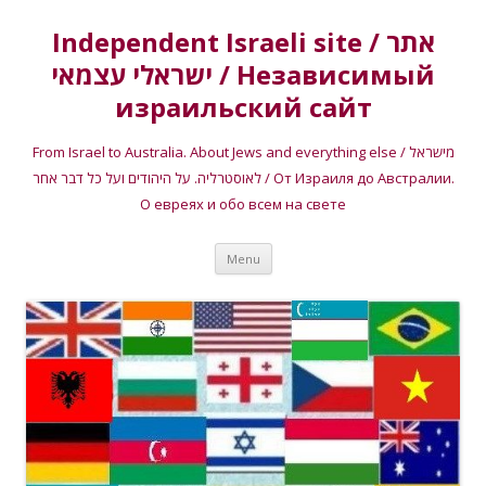
Independent Israeli site / אתר
ישראלי עצמאי / Независимый
израильский сайт
From Israel to Australia. About Jews and everything else / מישראל
לאוסטרליה. על היהודים ועל כל דבר אחר / От Израиля до Австралии.
О евреях и обо всем на свете
Skip
Menu
to
content