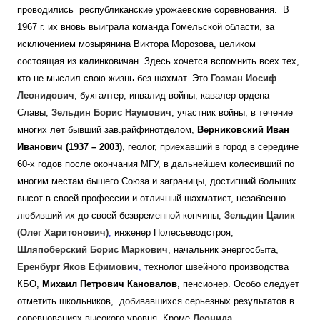
проводились республиканские урожаевские соревнования. В
1967 г. их вновь выиграла команда Гомельской области, за
исключением мозырянина Виктора Морозова, целиком
состоящая из калинковичан.
Здесь хочется вспомнить всех тех,
кто не мыслил свою жизнь без шахмат. Это
Гозман Иосиф
Леонидович
, бухгалтер, инвалид войны, кавалер ордена
Славы,
Зельдин Борис Наумович
, участник войны, в течение
многих лет бывший зав.райфинотделом,
Верниковский Иван
Иванович (1937 – 2003)
, геолог, приехавший в город в середине
60-х годов после окончания МГУ, в дальнейшем колесивший по
многим местам бышего Союза и заграницы,
достигший больших
высот в своей профессии и отличный шахматист, незабвенно
любивший их до своей безвременной кончины,
Зельдин Цалик
(Олег Харитонович)
,
инженер Полесьеводстроя,
Шляпоберский Борис Маркович
, начальник энергосбыта,
Еренбург Яков Ефимович
,
технолог швейного производства
КБО,
Михаил Петрович Кановалов
, пенсионер. Особо следует
отметить школьников, добивавшихся серьезных результатов в
соревнованиях высокого уровня. Кроме
Леонида