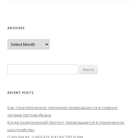
ARCHIVES
Archives
Search
for:
RECENT POSTS
Как стратегическое терпение превращается в главное
оружие против Ирана
Когда политический протест превращается в психическое
расстройство
О МУДАКАХ, ШАББАТЕ И КОНСТИТУЦИИ