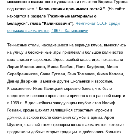
московского шахматного журналиста и писателя
Бориса Турова
под названием
“
Калинковичи принимают гостей “.
(На сайте
находится в разделе “
Различные материалы о
Беларуси”, глава “Калинковичи”
).
Чемпионат СССР среди
сельских шахматистов, 1967 г. Калинковичи
Теннисные столы, находившиеся на веранде клуба, выносились
на улицу и бесконечные игры привлекали большое количество
школьников и взрослых. Здесь особый класс игры показывали
Ларик Молочников, Миша Лазбин, Яник Кауфман, Миша
Серебренников, Саша Гутман, Гена Томашев, Фима Каплан,
Давид Дворкин
,
и многие другие школьники и взрослые.
К сожалению
Яков Палицкий
серьезно болел, что было
следствием военного прошлого и привело к его раннней смерти
в 1969 г. В дальнейшем заведующим клубом стал
Иосиф
Гозман
,
кроме шахмат являвшийся страстным игроком в
домино
, а вскоре после окончания службы в армии,
Арон
Шустин
, ставший также тренером юных шахматистов, которые
продолжили добрые старые традиции и добивались больших