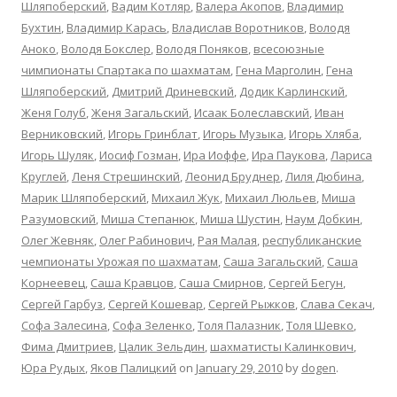
Шляпоберский
,
Вадим Котляр
,
Валера Акопов
,
Владимир
Бухтин
,
Владимир Карась
,
Владислав Воротников
,
Володя
Аноко
,
Володя Бокслер
,
Володя Поняков
,
всесоюзные
чимпионаты Спартака по шахматам
,
Гена Марголин
,
Гена
Шляпоберский
,
Дмитрий Дриневский
,
Додик Карлинский
,
Женя Голуб
,
Женя Загальский
,
Иcаак Болеславский
,
Иван
Верниковский
,
Игорь Гринблат
,
Игорь Музыка
,
Игорь Хляба
,
Игорь Шуляк
,
Иосиф Гозман
,
Ира Иоффе
,
Ира Паукова
,
Лариса
Круглей
,
Леня Стрешинский
,
Леонид Бруднер
,
Лиля Дюбина
,
Марик Шляпоберский
,
Михаил Жук
,
Михаил Люльев
,
Миша
Разумовский
,
Миша Степанюк
,
Миша Шустин
,
Наум Добкин
,
Олег Жевняк
,
Олег Рабинович
,
Рая Малая
,
республиканские
чемпионаты Урожая по шахматам
,
Саша Загальский
,
Саша
Корнеевец
,
Саша Кравцов
,
Саша Смирнов
,
Сергей Бегун
,
Сергей Гарбуз
,
Сергей Кошевар
,
Сергей Рыжков
,
Слава Секач
,
Софа Залесина
,
Софа Зеленко
,
Толя Палазник
,
Толя Шевко
,
Фима Дмитриев
,
Цалик Зельдин
,
шахматисты Калинкович
,
Юра Рудых
,
Яков Палицкий
on
January 29, 2010
by
dogen
.