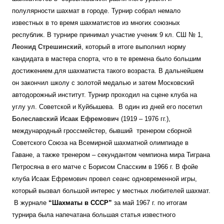
полулярности шахмат в городе. Турнир собрал немало
известных в то время шахматистов из многих союзных
республик. В турнире принимал участие ученик 9 кл. СШ № 1,
Леонид Стрешинский
, который в итоге выполнил норму
кандидата в мастера спорта, что в те времена было большим
достижением.для шахматиста такого возраста. В дальнейшем
он закончил школу с золотой медалью и затем Московский
автодорожный институт. Турнир проходил на сцене клуба на
углу ул. Советской и Куйбышева. В один из дней его посетил
Болеславский Исаак Ефремович
(1919 – 1976 гг.),
международный гроссмейстер, бывший тренером сборной
Советского Союза на Всемирной шахматной олимпиаде в
Гаване, а также тренером – секундантом чемпиона мира Тиграна
Петросяна в его матче с Борисом Спасским в 1966 г.
В фойе
клуба Исаак Ефремович провел сеанс одновременной игры,
который вызвал большой интерес у местных любителей шахмат.
В журнале
“Шахматы в СССР”
за май 1967 г. по итогам
турнира была напечатана большая статья известного