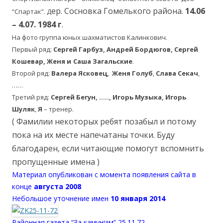
ер. Сосновка Гомелького района.
14.06
“Спартак”. Д
– 4.07. 1984 г
.
На фото группа юных шахматистов
Калинкович.
Первый ряд:
Сергей Гарбуз, Андрей Бордюгов, Сергей
Кошевар,
Женя и
Саша Загальские
.
Второй ряд:
Валера Ясковец, Женя Голуб
,
Слава Секач
,
……
Третий ряд:
Сергей Бегун, ….., Игорь Музыка, Игорь
Шуляк
,
Я
– тренер.
( Фамилии некоторых ребят позабыл и потому
пока на их месте напечатаны точки. Буду
благодарен, если читающие помогут вспомнить
пропущенные имена )
Материал опубликован с момента появления сайта в
конце
августа 2008
Небольшое уточнение имен
10 января 2014
Районная газета “За камунiзм” 25.11.72