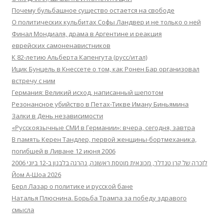
Почему бульбашное существо остается на свободе
О политических кульбитах Софы Ландвер и не только о ней
Финал Мондиаля, драма в Аргентине и реакция
еврейских самоненавистников
К 82-летию Альберта Капенгута (русс/итал)
Ицик Бунцель в Кнессете о том, как Ронен Бар организовал
встречу с ним
Германия: Великий исход, написанный шепотом
Резонансное убийство в Петах-Тикве Иману Биньямина
Залки в День независимости
«Русскоязычные СМИ в Германии»: вчера, сегодня, завтра
В память Керен Тандлер, первой женщины-бортмеханика,
погибшей в Ливане 12 июня 2006
לזכרה של קרן טנדלר, מכונאית מוטסת ראשונה, נהרגה בלבנון ב-12 ביוני 2006
Йом А-Шоа 2026
Берл Лазар о политике и русской бане
Наталья Плюснина. Борьба Трампа за победу здравого
смысла