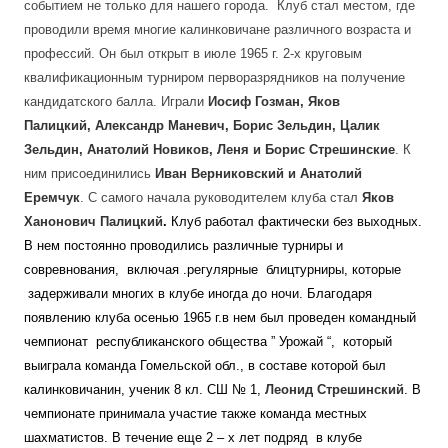
событием не только для нашего города. Клуб стал местом, где
проводили время многие калинковичане различного возраста и
профессий. Он был открыт в июле 1965 г. 2-х круговым
квалификационным турниром перворазрядников на получение
кандидатского балла. Играли
Иосиф Гозман, Яков
Палицкий, Александр Маневич, Борис Зельдин, Цалик
Зельдин, Анатолий Новиков, Леня и Борис Стрешинские
. К
ним присоединились
Иван Верниковский и Анатолий
Еремчук
.
С самого начала руководителем клуба стал
Яков
Ханонович Палицкий
.
Клуб работал фактически без выходных.
В нем постоянно проводились различные турниры и
совревнования, включая .регулярные блицтурниры, которые
задерживали многих в клубе иногда до ночи. Благодаря
появлению клуба осенью 1965 г.в нем был проведен командный
чемпионат республиканского общества
” Урожай “, который
выиграла команда Гомельской обл., в составе которой был
калинковичанин, ученик 8 кл. СШ № 1,
Леонид Стрешинский
. В
чемпионате принимала участие также команда местных
шахматистов. В течение еще 2 – х лет подряд в клубе