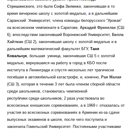
Стрешинского
, это были
Софа Зеленко
,
закончившая в то
время вечернюю школу с золотой медалью
,
а в дальнейшем
Саранский Университет, члена команды белорусского “Урожая”
на всесоюзном чемпионате в Саратове,
Аркадий Френклах
(СШ
6),
впоследствии закончивший Воронежский Университет,
Белла
Хайтман
(СШ 2), закончившая школу с золотой медалью и в
дальнейшем математический факультет БГУ,
Таня
Ковальчук
, большая умница, закончившая СШ 5 с золотой
медалью, вернувшаяся на работу в город в КБО после
института в Ленинграде и спустя несколько лет трагически
погибшая в автомобильной катастрофе, и, конечно,
Рая Малая
(СШ 3), которая в течение 3 лет была членом сборной области
среди школьников, становилась чемпионкой
республики среди школьников, 2 раза участвовала во
всесоюзных юношеских соревнованиях, а в 1969 г. отказалась от
участия во всесоюзных соревнованиях в Армении из-за сдачи
выпускных экзаменов в школе, после чего поступила и
закончила Гомельский Университет.
Постоянными участниками