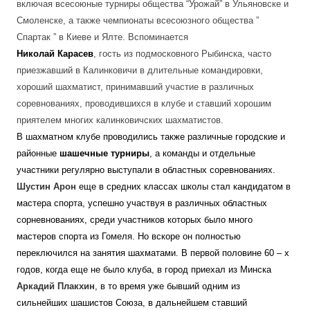
включая всесоюные турниры общества “Урожай” в Ульяновске и
Смоленске, а также чемпионаты всесоюзного общества ”
Спартак ” в Киеве и Ялте. Вспоминается
Николай Карасев
, гость из подмосковного Рыбинска, часто
приезжавший в Калинковичи в длительные командировки,
хороший шахматист, принимавший участие в различных
соревнованиях, проводившихся в клубе и ставший хорошим
приятелем многих калинковичских шахматистов.
В шахматном клубе проводились также различные городские и
районные
шашечные турниры
, а команды и отдельные
участники регулярно выступали в областных соревнованиях.
Шустин Арон
еще в средних классах школы стал кандидатом в
мастера спорта, успешно участвуя в различных областных
сорневнованиях, среди участников которых было много
мастеров спорта из Гомеля. Но вскоре он полностью
переключился на занятия шахматами. В первой половине 60 – х
годов, когда еще не было клуба, в город приехал из Минска
Аркадий Плакхин
, в то время уже бывший одним из
сильнейших шашистов Союза, в дальнейшем ставший