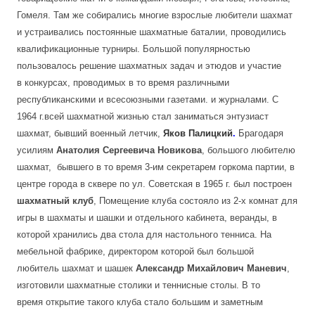
Гомеля. Там же собирались многие взрослые любители шахмат
и устраивались постоянные шахматные баталии, проводились
квалификационные турниры. Большой популярностью
пользовалось решение шахматных задач и этюдов и участие
в конкурсах, проводимых в то время различными
республиканскими и всесоюзными газетами. и журналами. С
1964 г.всей шахматной жизнью стал заниматься энтузиаст
шахмат, бывший военный летчик,
Яков Палицкий
.
Брагодаря
усилиям
Анатолия Сергеевича Новикова
, большого любителю
шахмат, бывшего в то время 3-им секретарем горкома партии, в
центре города в сквере по ул. Советская в 1965 г. был построен
шахматный клуб
, Помещение клуба состояло из 2-х комнат для
игры в шахматы и шашки и отдельного кабинета,
веранды, в
которой хранились два стола для настольного тенниса. На
мебельной фабрике, директором которой был большой
любитель шахмат и шашек
Александр Михайлович Маневич
,
изготовили шахматные столики и теннисные столы. В то
время открытие такого клуба стало большим и заметным