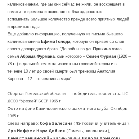
калинковичанам, где бы они сейчас не жили, он воскрешает в
памяти те времена и позволяет с благодарностью
вспоминать большое количество прежде всего приятных людей
и прожитые годы.
Еще добавлю информацию, полученную из письма бывшего
калинковичанина
Ефима Голода
, которую он привел со слов
своего двоюродного брата. “До войны по
ул
.
Пушкина
жила
семья
Абрама Фурмана
, сын которого –
Семен Фурман
(1920 –
78 гг.) в дальнейшем стал известным гроссмейстером и в
течение 10 лет до своей смерти был тренером Анатолия
Карпова – 12 – го чемпиона мира”
Сборная Гомельской области — победитель первенства ЦС
ДССО “Урожай” БССР 1965 г.
Фото на фоне Калинковичского шахматного клуба. Октябрь
1965 г
Слева направо:
Софа
Залесина
( Житковичи, учительница ),
Ира Иоффе
и
Наум Добкин
( Гомель, школьники ),
Леня Стрешинский
– Калинковичи,
Володя Поняков
(