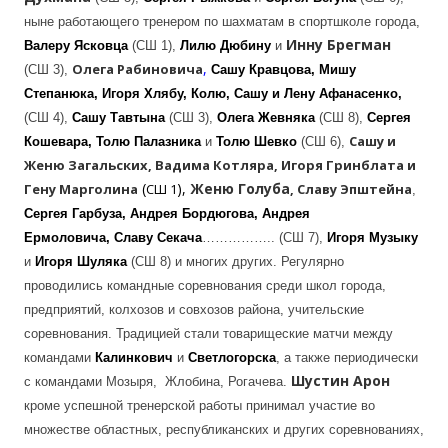
ныне работающего тренером по шахматам в спортшколе города,
Инну Брегман
Валеру Ясковца
(СШ 1),
Лилю Дюбину
и
,
Олега Рабиновича
(СШ 3),
Сашу Кравцова, Мишу
Степанюка, Игоря Хлябу, Колю, Сашу
и Лену Афанасенко,
(СШ 4),
Сашу Тавтына
(СШ 3),
Олега Жевняка
(СШ 8),
Сергея
Сашу и
Кошевара, Толю Палазника
и
Толю Шевко
(СШ 6),
Женю Загальских
,
Вадима Котляра, Игоря Гринблата и
(
),
Женю Голуба
Гену Марголина
СШ 1
,
Славу Эпштейна
,
Сергея Гарбуза, Андрея Бордюгова, Андрея
Ермоловича, Славу Секача
…………….. (СШ 7),
Игоря
Музыку
и
Игоря
Шуляка
(СШ 8) и многих других. Регулярно
проводились командные соревнования среди школ города,
предприятий, колхозов и совхозов района, учительские
соревнования. Традицией стали товарищеские матчи между
командами
Калинкович
и
Светлогорска
, а также периодически
Шустин Арон
с командами Мозыря, Жлобина, Рогачева.
кроме успешной тренерской работы принимал участие во
множестве областных, республиканских и других соревнованиях,