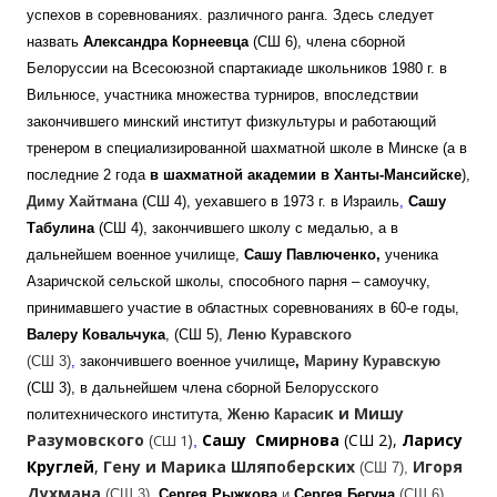
успехов в соревнованиях. различного ранга. Здесь следует
назвать
Александра Корнеевца
(СШ 6), члена сборной
Белоруссии на Всесоюзной спартакиаде школьников 1980 г. в
Вильнюсе, участника множества турниров, впоследствии
закончившего минский институт физкультуры и работающий
тренером в специализированной шахматной школе в Минске (а в
последние 2 года
в шахматной академии в Ханты-Мансийске
),
Диму Хайтмана
(СШ 4),
уехавшего в 1973 г. в Израиль
,
Сашу
Табулина
(СШ 4), закончившего школу с медалью, а в
дальнейшем военное училище,
Сашу Павлюченко,
ученика
Азаричской сельской школы, способного парня – самоучку,
принимавшего участие в областных соревнованиях в 60-е годы,
Валеру Ковальчука
, (СШ 5),
Леню Куравского
(СШ 3)
,
закончившего военное училище
,
Марину Куравскую
(СШ 3), в дальнейшем члена сборной Белорусского
к и Мишу
политехнического института,
Женю Караси
Разумовского
(
)
Сашу Смирнова
(СШ 2),
Ларису
СШ 1
,
Круглей
,
Гену и Марика Шляпоберских
Игоря
(СШ 7),
Духмана
(СШ 3),
Сергея Рыжкова
и
Сергея Бегуна
(СШ 6),