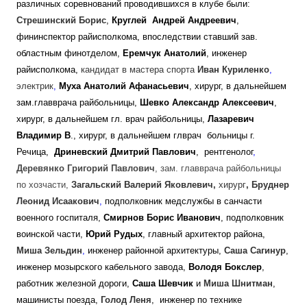
различных соревнований проводившихся в клубе были:
Стрешинский Борис
,
Круглей Андрей Андреевич
,
фининспектор райисполкома, впоследствии ставший зав.
областным финотделом,
Еремчук Анатолий
, инженер
райисполкома,
кандидат в мастера спорта
Иван Куриленко
,
электрик
,
Муха Анатолий Афанасьевич
, хирург, в дальнейшем
зам.главврача райбольницы,
Шевко Александр Алексеевич
,
хирург, в дальнейшем гл. врач райбольницы,
Лазаревич
Владимир В
., хирург, в дальнейшем глврач больницы г.
Речица,
Дриневский Дмитрий Павлович
, рентгенолог
,
Деревянко Григорий Павлович
, зам. главврача райбольницы
по хозчасти,
Загальский Валерий Яковлевич,
хирург
, Бруднер
Леонид Исаакович
,
подполковник медслужбы в санчасти
военного госпиталя,
Смирнов Борис Иванович
, подполковник
воинской части,
Юрий Рудых
, главный архитектор района,
Миша Зельдин
,
инженер районной архитектуры,
Саша Сагинур
,
инженер мозырского кабельного завода,
Володя Бокслер
,
работник железной дороги,
Саша Шевчик
и
Миша Шнитман
,
машинисты поезда,
Голод Леня
, инженер по технике