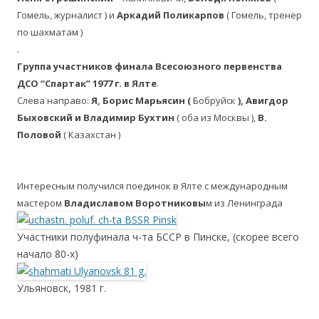
Гомель, журналист ) и
Аркадий Поликарпов
( Гомель, тренер
по шахматам )
.
Группа участников финала Всесоюзного первенства
ДСО “Спартак” 1977 г. в Ялте
.
Слева направо:
Я, Борис Марьясин (
Бобруйск
), Авигдор
Быховский и Владимир Бухтин
( оба из Москвы ),
В.
Половой
( Казахстан )
Интересным получился поединок в Ялте с международным
мастером
Владиславом Воротниковы
м из Ленинграда
Участники полуфинала ч-та БССР в Пинске, (скорее всего
начало 80-х)
Ульяновск, 1981 г.