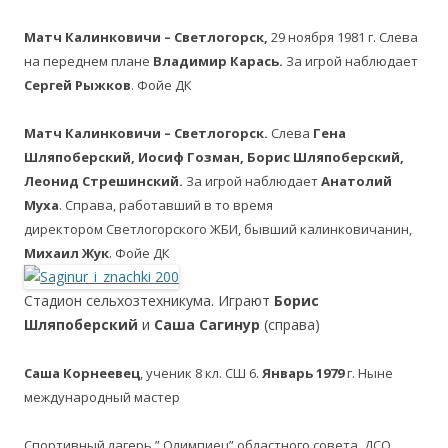
Матч Калинковичи – Светлогорск,
29 ноября 1981 г. Слева
на переднем плане
Владимир Карась.
За игрой наблюдает
Сергей Рыжков
. Фойе ДК
Матч Калинковичи – Светлогорск.
Слева
Гена
Шляпоберский, Иосиф Гозман, Борис Шляпоберский,
Леонид Стрешинский.
За игрой наблюдает
Анатолий
Муха
. Справа, работавший в то время
директором Светлогорского ЖБИ, бывший калинковичанин,
Михаил Жук
. Фойе ДК
Стадион сельхозтехникума. Играют
Борис
Шляпоберский
и
Саша Сагинур
(справа)
Саша Корнеевец
, ученик 8 кл. СШ 6.
Январь 1979
г. Ныне
международный мастер
Спортивный лагерь ” Олимпиец” областного совета ДСО