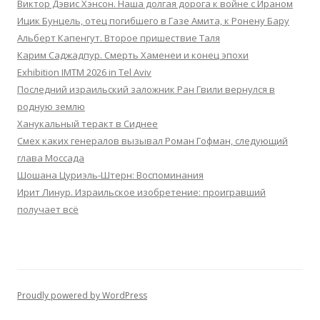
Виктор Дэвис Хэнсон. Наша долгая дорога к войне с Ираном
Ицик Бунцель, отец погибшего в Газе Амита, к Ронену Бару
Альберт Капенгут. Второе пришествие Таля
Карим Саджадпур. Смерть Хаменеи и конец эпохи
Exhibition IMTM 2026 in Tel Aviv
Последний израильский заложник Ран Гвили вернулся в
родную землю
Ханукальный теракт в Сиднее
Смех каких генералов вызывал Роман Гофман, следующий
глава Моссада
Шошана Цуриэль-Штерн: Воспоминания
Ирит Линур. Израильское изобретение: проигравший
получает всё
Proudly powered by WordPress