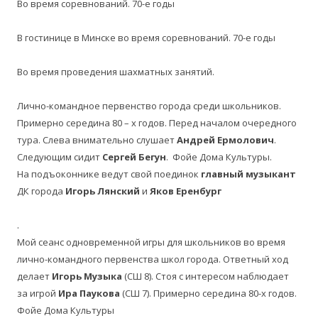
Во время соревнований. 70-е годы
В гостинице в Минске во время соревнований. 70-е годы
Во время проведения шахматных занятий.
Лично-командное первенство города среди школьников.
Примерно середина 80 – х годов. Перед началом очередного
тура. Слева внимательно слушает
Андрей Ермолович
.
Следующим
сидит
Сергей Бегун
. Фойе Дома Культуры.
На подъоконнике ведут свой поединок
главный музыкант
ДК города
Игорь Лянский
и
Яков Еренбург
.
Мой сеанс одновременной игры для школьников во время
лично-командного первенства школ города. Ответный ход
делает
Игорь Музыка
(СШ 8). Стоя с интересом наблюдает
за игрой
Ира
Паукова
(СШ 7). Примерно
середина 80-х годов.
Фойе Дома Культуры