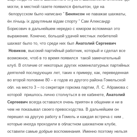
могли, в местной газете появился фельетон, где
на
белорусском было написано ”
Бенянсон
не паважае шахматы,
ён лiчыць iх драуляным вiдам спорту ” Сам Александр
Борисович в дальнейшем нередко с юмором вспоминал это
выражение. Конечно, большой удачей местных любителей
шахмат было то, что среди них был
Анатолий Сергеевич
Новиков
, высокий партийный работник, который и сделал все
возможное, чтоб в то время появился такой замечательный
клуб. В отличие от некоторых других номенклатурных партийных
деятелей последующих лет, таких к примеру, как, переведенная
во второй половине 80 – е годов из другого района Гомельской
обл. на место 3 – го секретаря горкома партии, Л. С. Абрамова с
которой пришлось лично столнуться в ее кабинете,
Анатолий
Сергеевич
всегда оставался очень приятен в общении и ни в
чем не показывал своего превосходства. В дальнейшем он
перешел на другую работу в Гомель и каждая встреча с ним ,
которые иногда проходили в областном шахматном клубе,
оставили самые добрые воспоминания. Именно поэтому н
ельзя