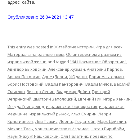
адрес сайта.
Опубликовано 26.04.2021 13:47
This entry was posted in
Житейские истории
,
Игра для всех
,
Материалы на разные темы
,
Об интересном и разном из
израильской жизни
and tagged
"64-Шахматное Обозрение"
,
Авигдор Быховский
,
Александр Хузман
,
Анатолий Карпов
,
Аршак Петросян
,
Арье (Леонид) Юдасин
,
Борис Альтерман
,
Борис Постовский
,
Вадим Канторович
,
Вадим Милов
,
Василий
Смыслов
,
Виктор Левин
,
Владимир Добин
,
Григорий
Вепринский
,
Дмитрий Заполоцкий
,
Евгений Гик
,
Игорь Хенкин
,
Иегуда Гринфельд
,
израильская бюрократия
,
израильская
медицина
,
израильский рынок
,
Илья Смирин
,
Ларри
Кристиансен
,
Лев Псахис
,
Леонид Гофштейн
,
Марк Цейтлин
,
Михаил Таль
,
мошенничество в Израиле
,
Натан Бирнбойм
,
Наум (Нахум) Рашковский
,
Оля Палатник
,
поездки по