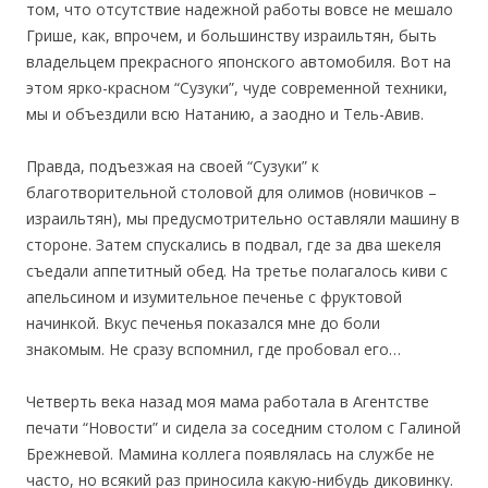
том, что отсутствие надежной работы вовсе не мешало
Грише, как, впрочем, и большинству израильтян, быть
владельцем прекрасного японского автомобиля. Вот на
этом ярко-красном “Сузуки”, чуде современной техники,
мы и объездили всю Натанию, а заодно и Тель-Авив.
Правда, подъезжая на своей “Сузуки” к
благотворительной столовой для олимов (новичков –
израильтян), мы предусмотрительно оставляли машину в
стороне. Затем спускались в подвал, где за два шекеля
съедали аппетитный обед. На третье полагалось киви с
апельсином и изумительное печенье с фруктовой
начинкой. Вкус печенья показался мне до боли
знакомым. Не сразу вспомнил, где пробовал его…
Четверть века назад моя мама работала в Агентстве
печати “Новости” и сидела за соседним столом с Галиной
Брежневой. Мамина коллега появлялась на службе не
часто, но всякий раз приносила какую-нибудь диковинку.