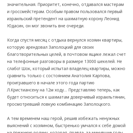
значительная. Приоритет, конечно, отдавался мастерам
и гроссмейстерам. Особым правом пользовался первый
израильский претендент на шахматную корону Леонид
Юдасин, он мог звонить вне очереди.
Когда спустя месяц с отдыха вернулся хозяин квартиры,
которую арендовал Заполоцкий для своих
благотворительных целей, в почтовом ящике лежал счет
на телефонные разговоры в размере 13000 шекелей. Не
слабо! Шок, который испытал владелец квартиры, можно
сравнить только с состоянием Анатолия Карпова,
проигравшего в начале этого года партию
Л.Кристиансену на 12м ходу… Представляю теперь, как
будет относиться к шахматам доверчивый израильтянин,
просмотревший ловкую комбинацию Заполоцкого.
А тем временем наш герой, решив избежать ненужных
выяснений с хозяином, быстренько умчался к себе домой
на прежнюю родину, которая, правда, за минувшие годы