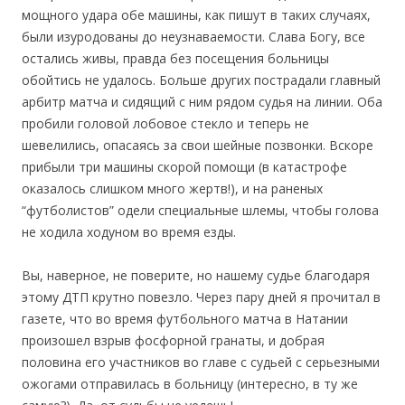
мощного удара обе машины, как пишут в таких случаях,
были изуродованы до неузнаваемости. Слава Богу, все
остались живы, правда без посещения больницы
обойтись не удалось. Больше других пострадали главный
арбитр матча и сидящий с ним рядом судья на линии. Оба
пробили головой лобовое стекло и теперь не
шевелились, опасаясь за свои шейные позвонки. Вскоре
прибыли три машины скорой помощи (в катастрофе
оказалось слишком много жертв!), и на раненых
“футболистов” одели специальные шлемы, чтобы голова
не ходила ходуном во время езды.
Вы, наверное, не поверите, но нашему судье благодаря
этому ДТП крутно повезло. Через пару дней я прочитал в
газете, что во время футбольного матча в Натании
произошел взрыв фосфорной гранаты, и добрая
половина его участников во главе с судьей с серьезными
ожогами отправилась в больницу (интересно, в ту же