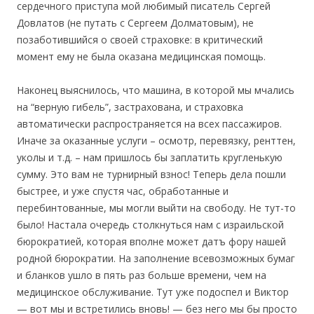
сердечного приступа мой любимый писатель Сергей
Довлатов (не путать с Сергеем Долматовым), не
позаботившийся о своей страховке: в критический
момент ему не была оказана медицинская помощь.
Наконец выяснилось, что машина, в которой мы мчались
на “верную гибель”, застрахована, и страховка
автоматически распространяется на всех пассажиров.
Иначе за оказанные услуги – осмотр, перевязку, ренттен,
уколы и т.д. – нам пришлось бы заплатить кругленькую
сумму. Это вам не турнирный взнос! Теперь дела пошли
быстрее, и уже спустя час, обработанные и
перебинтованные, мы могли выйти на свободу. Не тут-то
было! Настала очередь столкнуться нам с израильской
бюрократией, которая вполне может датъ фору нашей
родной бюрократии. На заполнение всевозможных бумаг
и бланков ушло в пять раз больше времени, чем на
медицинское обслуживание. Тут уже подоспел и Виктор
— вот мы и встретились вновь! — без него мы бы просто