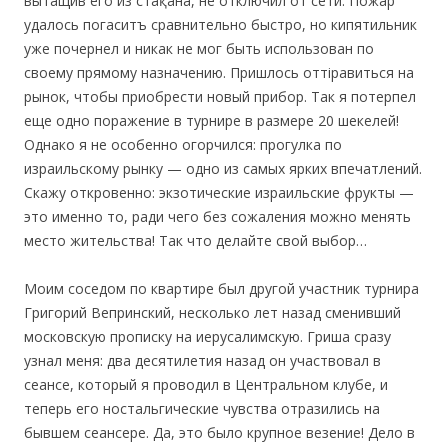
вытащив его из стақана, не отключил от сети. Пожар
удалось погаситъ сравнительно быстро, но кипятильник
уже почернел и никак не мог быть использован по
своему прямому назначению. Пришлось оттiравиться на
рынок, чтобы приобрести новый прибор. Так я потерпел
еще одно поражение в турнире в размере 20 шекелей!
Однако я не особенно огорчился: прогулка по
израильскому рынку — одно из самых ярких впечатлений.
Скажу откровенно: экзотические израильские фрукты —
это именно то, ради чего без сожаления можно менять
место жительства! Так что делайте свой выбор…
Моим соседом по квартире был другой участник турнира
Григорий Вепринский, несколько лет назад сменивший
московскую прописку на иерусалимскую. Гриша сразу
узнал меня: два десятилетия назад он участвовал в
сеансе, который я проводил в Центральном клубе, и
теперь его ностальгические чувства отразились на
бывшем сеансере. Да, это было крупное везение! Дело в