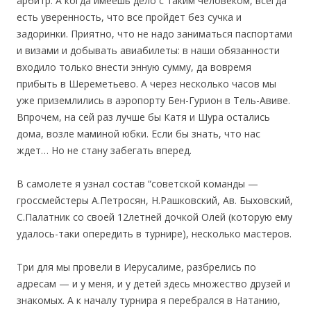
арбитр. А когда имеешь дело с таким человеком, всегда
есть уверенность, что все пройдет без сучка и
задоринки. Приятно, что не надо заниматься паспортами
и визами и добывать авиабилеты: в наши обязанности
входило только внести энную сумму, да вовремя
прибыть в Шереметьево. А через несколько часов мы
уже приземлились в аэропорту Бен-Гурион в Тель-Авиве.
Впрочем, на сей раз лучше бы Катя и Шура остались
дома, возле маминой юбки. Если бы знать, что нас
ждет… Но не стану забегать вперед.
В самолете я узнал состав “советской команды —
гроссмейстеры А.Петросян, Н.Рашковский, Ав. Быховский,
С.Палатник со своей 12летней дочкой Олей (которую ему
удалось-таки опередить в турнире), несколько мастеров.
Три для мы провели в Иерусалиме, разбрелись по
адресам — и у меня, и у детей здесь множество друзей и
знакомых. А к началу турнира я перебрался в Натанию,