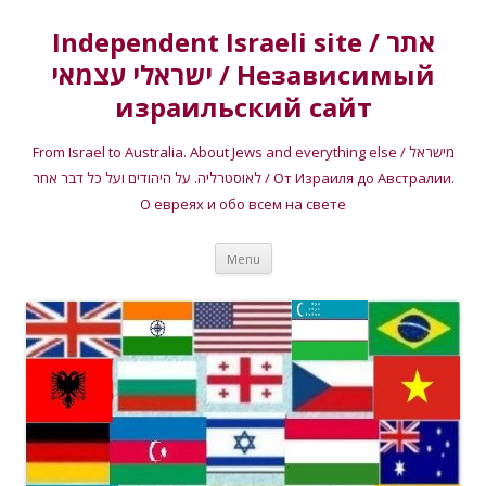
Independent Israeli site / אתר
ישראלי עצמאי / Независимый
израильский сайт
From Israel to Australia. About Jews and everything else / מישראל
לאוסטרליה. על היהודים ועל כל דבר אחר / От Израиля до Австралии.
О евреях и обо всем на свете
Skip
Menu
to
content