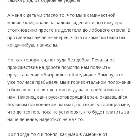
самую?). Да, от судьбы не уедешь!
А меня с детьми спасло то, что мы в семиместной
машине кайфовали на задних сиденьях и поэтому при
столкновении просто не долетели до лобового стекла. В
противном случае не уверен, что эти заметки были бы
когда-нибудь написаны…
Но, как говорится, нет худа без добра. Печальное
происшествие на дороге помогло нам получить
представление об израильской медицине. Замечу, что
уже полчаса пребывали мы в горизонтальном положении
в больнице, но ни одна живая душа не приблизилась к
нам. Наконец один русскоговорящий врач, оказавшийся
большим поклонником шахмат, по секрету сообщил мне,
что до тех пор, пока не установят, кто будет платить за
наше лечение, надеяться не на что.
Вот тогда-то я и понял, как умер в Америке от