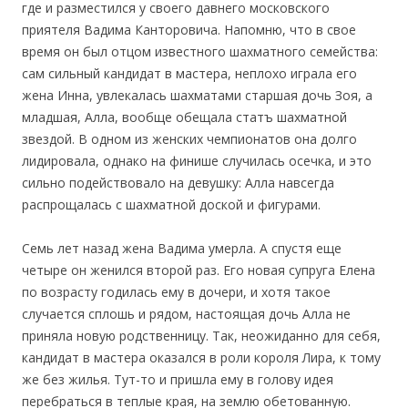
где и разместился у своего давнего московского
приятеля Вадима Канторовича. Напомню, что в свое
время он был отцом известного шахматного семейства:
сам сильный кандидат в мастера, неплохо играла его
жена Инна, увлекалась шахматами старшая дочь Зоя, а
младшая, Алла, вообще обещала статъ шахматной
звездой. В одном из женских чемпионатов она долго
лидировала, однако на финише случилась осечка, и это
сильно подействовало на девушку: Алла навсегда
распрощалась с шахматной доской и фигурами.
Семь лет назад жена Вадима умерла. А спустя еще
четыре он женился второй раз. Его новая супруга Елена
по возрасту годилась ему в дочери, и хотя такое
случается сплошь и рядом, настоящая дочь Алла не
приняла новую родственницу. Так, неожиданно для себя,
кандидат в мастера оказался в роли короля Лира, к тому
же без жилья. Тут-то и пришла ему в голову идея
перебраться в теплые края, на землю обетованную.