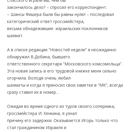
Спасского играли вы, чем бы
закончилось дело? – спросил его корреспондент.
– Шансы Фишера были бы равны нулю! – последовал
категорический ответ гроссмейстера,
весьма обнадежившие израильских поклонников
шахмат.
.
А в списке редакции “Новостей недели” я неожиданно
обнаружил В.Добина, бывшего
ответственного секретаря “Московского комсомольца”.
Эта новая запись в его трудовой книжке меня сильно
огорчила. Володя очень любил
шахматы и когда я приносил свои заметки в “МК”, всегда
сразу ставил их в номер…
.
Ожидая во время одного из туров своего соперника,
гроссмейстера И. Хенкина, я узнал
причину его задержки. Оказывается Игорь только что
стал гражданином Израиля и