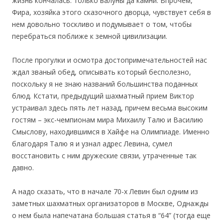
жизнь кончалась: только валуны да камни. Впрочем,
Фира, хозяйка этого сказочного дворца, чувствует себя в
нем довольно тоскливо и подумывает о том, чтобы
перебраться поближе к земной цивилизации.
После прогулки и осмотра достопримечательностей нас
ждал званый обед, описывать который бесполезно,
поскольку я не знаю названий большинства поданных
блюд. Кстати, предыдущий шахматный прием Виктор
устраивал здесь пять лет назад, причем весьма высоким
гостям – экс-чемпионам мира Михаилу Талю и Василию
Смыслову, находившимся в Хайфе на Олимпиаде. Именно
благодаря Талю я и узнал адрес Левина, сумел
восстановить с ним дружеские связи, утраченные так
давно.
А надо сказать, что в начале 70-х Левин был одним из
заметных шахматных организаторов в Москве, Однажды
о нем была напечатана большая статья в “64” (тогда еще