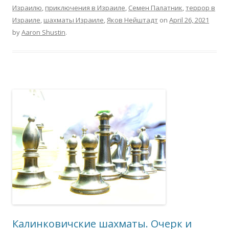
Израилю
,
приключения в Израиле
,
Семен Палатник
,
террор в
Израиле
,
шахматы Израиле
,
Яков Нейштадт
on
April 26, 2021
by
Aaron Shustin
.
Калинковичские шахматы. Очерк и