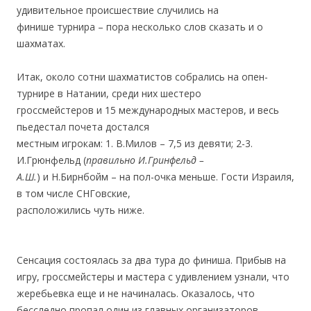
удивительное происшествие случились на
финише турнира – пора несколько слов сказать и о
шахматах.
.
Итак, около сотни шахматистов собрались на опен-
турнире в Натании,
среди них шестеро
гроссмейстеров и 15 международных мастеров, и весь
пьедестал почета достался
местным игрокам: 1. В.Милов – 7,5 из девяти; 2-3.
И.Грюнфельд (
правильно И.Гринфельд –
А.Ш.
) и Н.Бирнбойм – на пол-
очка меньше. Гости Израиля,
в том числе СНГовские,
расположились чуть ниже.
.
Сенсация состоялась за два тура до финиша. Прибыв на
игру, гроссмейстеры и мастера с удивлением узнали, что
жеребьевка еще и не начиналась. Оказалось, что
бесследно пропал один из главных организаторов