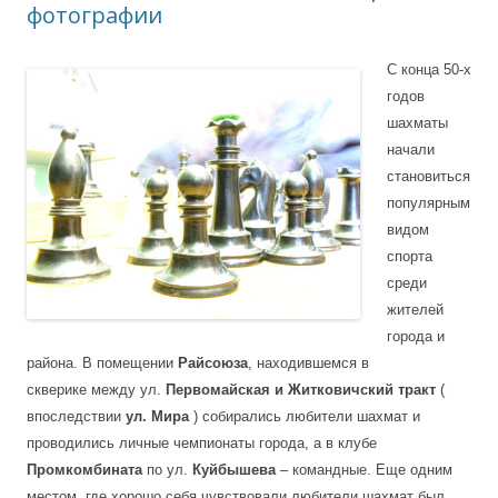
фотографии
С конца 50-х
годов
шахматы
начали
становиться
популярным
видом
спорта
среди
жителей
города и
района. В помещении
Райсоюза
, находившемся в
скверике между ул.
Первомайская и Житковичский тракт
(
впоследствии
ул. Мира
) собирались любители шахмат и
проводились личные чемпионаты города, а в клубе
Промкомбината
по ул.
Куйбышева
– командные. Еще одним
местом, где хорошо себя чувствовали любители шахмат был