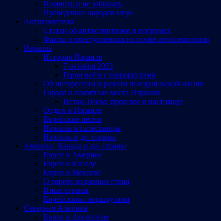
Помнить и не забывать
Праведники народов мира
Антисемитизм
Статьи об антисемитизме и погромах
Факты о преступлениях на почве антисемитизма
Израиль
История Израиля
7 октября 2023
Герои войн с террористами
Об интересном и разном из израильской жизни
Города и памятные места Израиляl
Петах-Тиква: прошлое и настоящее
Отдых в Израиле
Еврейские песни
Израиль и палестинцы
Израиль и др. страны
Америка, Канада и др. страны
Евреи в Америке
Евреи в Канаде
Евреи в Мексике
О евреях из разных стран
Иные страны
Еврейскими маршрутами
Северная Америка
Евреи в Аргентине