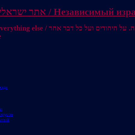
Independent Israeli site / אתר ישראלי עצמאי 
ם ועל כל דבר אחר / От Израиля до
е
рода
ми
орусов
ытий