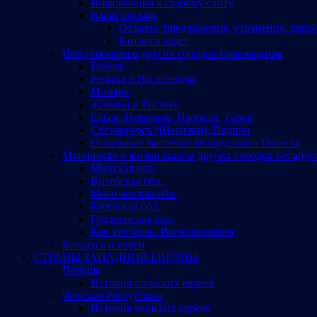
Информация к старому сайту
Ваши письма
Отзывы, предложения, уточнения, допо
Кто кого ищет
История евреев других городов Гомельщины
Гомель
Речица и Василевичи
Мозырь
Жлобин и Рогачев
Ельск, Петриков, Наровля, Туров
Светлогорск (Шатилки), Паричи
Остальные местечки белорусского Полесья
Материалы о жизни евреев других городов Беларус
Минская обл.
Витебская обл.
Могилевская обл.
Брестская обл.
Гродненская обл.
Как это было. Воспоминания
Беларусь и евреи
СТРАНЫ ЗАПАДНОЙ ЕВРОПЫ
Польша
История польских евреев
Чешская Республика
История чешских евреев