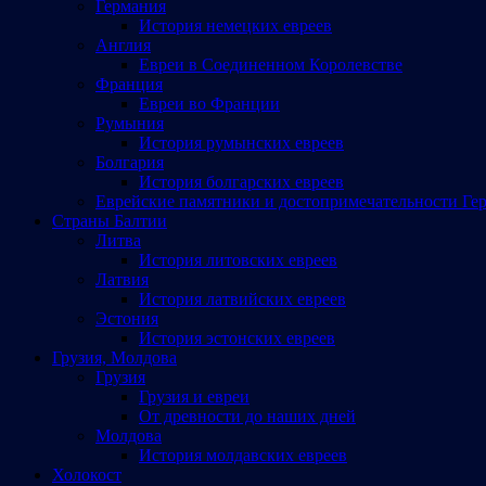
Германия
История немецких евреев
Англия
Евреи в Соединенном Королевстве
Франция
Евреи во Франции
Румыния
История румынских евреев
Болгария
История болгарских евреев
Еврейские памятники и достопримечательности Ге
Страны Балтии
Литва
История литовских евреев
Латвия
История латвийских евреев
Эстония
История эстонских евреев
Грузия, Молдова
Грузия
Грузия и евреи
От древности до наших дней
Молдова
История молдавских евреев
Холокост