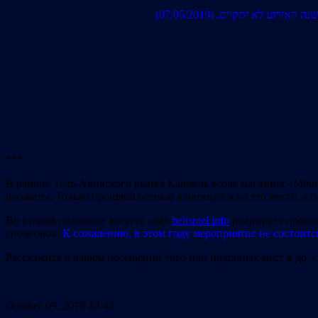
למרבה הצער, השנה האירוע לא י
***
В районе Тель-Авивского рынка Кармель возле магазина «Min
шахматы. Только прошлой осенью я наткнулся на это место, а п
Во второй половине августа сайт
belisrael.info
планирует провес
спонсоров.
К сожалению, в этом году мероприятие не состоится
Расскажите о вашем посещении того или подобных мест в др. 
October 09, 2018 12:45