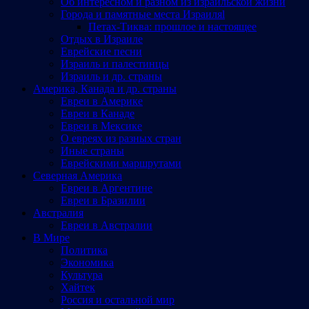
Об интересном и разном из израильской жизни
Города и памятные места Израиляl
Петах-Тиква: прошлое и настоящее
Отдых в Израиле
Еврейские песни
Израиль и палестинцы
Израиль и др. страны
Америка, Канада и др. страны
Евреи в Америке
Евреи в Канаде
Евреи в Мексике
О евреях из разных стран
Иные страны
Еврейскими маршрутами
Северная Америка
Евреи в Аргентине
Евреи в Бразилии
Австралия
Евреи в Австралии
В Мире
Политика
Экономика
Культура
Хайтек
Россия и остальной мир