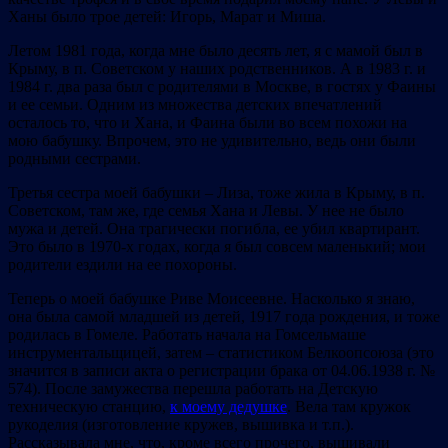
Ханы было трое детей: Игорь, Марат и Миша.
Летом 1981 года, когда мне было десять лет, я с мамой был в
Крыму, в п. Советском у наших родственников. А в 1983 г. и
1984 г. два раза был с родителями в Москве, в гостях у Фаины
и ее семьи. Одним из множества детских впечатлений
осталось то, что и Хана, и Фаина были во всем похожи на
мою бабушку. Впрочем, это не удивительно, ведь они были
родными сестрами.
Третья сестра моей бабушки – Лиза, тоже жила в Крыму, в п.
Советском, там же, где семья Хана и Левы. У нее не было
мужа и детей. Она трагически погибла, ее убил квартирант.
Это было в 1970-х годах, когда я был совсем маленький; мои
родители ездили на ее похороны.
Теперь о моей бабушке Риве Моисеевне. Насколько я знаю,
она была самой младшей из детей, 1917 года рождения, и тоже
родилась в Гомеле. Работать начала на Гомсельмаше
инструментальщицей, затем – статистиком Белкоопсоюза (это
значится в записи акта о регистрации брака от 04.06.1938 г. №
574). После замужества перешла работать на Детскую
техническую станцию,
к моему дедушке
. Вела там кружок
рукоделия (изготовление кружев, вышивка и т.п.).
Рассказывала мне, что, кроме всего прочего, вышивали