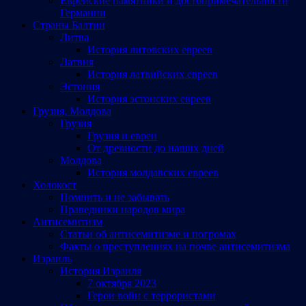
Еврейские памятники и достопримечательности
Германии
Страны Балтии
Литва
История литовских евреев
Латвия
История латвийских евреев
Эстония
История эстонских евреев
Грузия, Молдова
Грузия
Грузия и евреи
От древности до наших дней
Молдова
История молдавских евреев
Холокост
Помнить и не забывать
Праведники народов мира
Антисемитизм
Статьи об антисемитизме и погромах
Факты о преступлениях на почве антисемитизма
Израиль
История Израиля
7 октября 2023
Герои войн с террористами