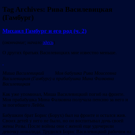
Tag Archives:
Рива Василевицкая
(Гамбург)
Михаил Гамбург и его род (ч. 2)
(
окончание; начало
здесь
)
О других братьях Василевицких мне известно меньше.
Миша Василевицкий Моя бабушка Рива Моисеевна
Василевицкая (Гамбург) и прабабушка Мина Фалковна
Василевицкая
Как уже упоминал, Миша Василевицкий погиб на фронте.
Моя прабабушка Мина Фалковна получала пенсию за него и
за погибшего Лейба.
Бабушкин брат Борис (Борух) был на фронте и остался жив.
Своих детей у него не было, но он воспитывал дочь своей
жены Розы. После войны они с женой еще удочерили
девочку-инвалида. Трудился Борис Василевицкий рабочим на