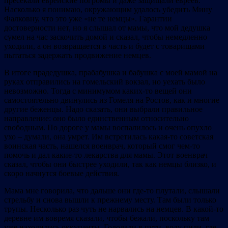
пресекали еврейские погромы и даже защищали евреев.
Насколько я понимаю, окружающим удалось убедить Мину
Фалковну, что это уже «не те немцы». Гарантии
достоверности нет, но я слышал от мамы, что мой дедушка
сумел на час заскочить домой и сказал, чтобы немедленно
уходили, а он возвращается в часть и будет с товарищами
пытаться задержать продвижение немцев.
В итоге прадедушка, прабабушка и бабушка с моей мамой на
руках отправились на гомельский вокзал, но уехать было
невозможно. Тогда с минимумом каких-то вещей они
самостоятельно двинулись из Гомеля на Ростов, как и многие
другие беженцы. Надо сказать, они выбрали правильное
направление: оно было единственным относительно
свободным. По дороге у мамы воспалилось и очень опухло
ухо – думали, она умрет. Им встретилась какая-то советская
воинская часть, нашелся военврач, который смог чем-то
помочь и дал какие-то лекарства для мамы. Этот военврач
сказал, чтобы они быстрее уходили, так как немцы близко, и
скоро начнутся боевые действия.
Мама мне говорила, что дальше они где-то плутали, слышали
стрельбу и снова вышли к прежнему месту. Там были только
трупы. Несколько раз чуть не нарвались на немцев. В какой-то
деревне им вовремя сказали, чтобы бежали, поскольку там
уже находились оккупанты. Голодали в пути, воду пили, где