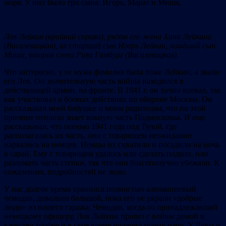
моря. У них было три сына: Игорь, Марат и Миша,
Лев Лейкин (крайний справа), рядом его жена Хана Лейкина
(Василевицкая), их старший сын
Игорь Лейкин, младший сын
Миша, вторая слева Рива Гамбург (Василевицкая).
Что интересно, у ее мужа фамилия была тоже Лейкин, а звали
его Лев. Он значительную часть войны находился в
действующей армии, на фронте. В 1941 г. он точно воевал, так
как участвовал в боевых действиях по обороне Москвы. Он
рассказывал моей бабушке и моим родителям, что по этой
причине неплохо знает южную часть Подмосковья. И еще
рассказывал, что осенью 1941 года под Тулой, где
располагалась их часть, они с товарищем неожиданно
нарвались на немцев. Немцы их схватили и посадили на ночь
в сарай. Ему с товарищем удалось или сделать подкоп, или
разломать часть стенки, так что они благополучно убежали. К
сожалению, подробностей не знаю.
У нас долгое время хранился полностью алюминиевый
чемодан, довольно большой, пока его не украли «добрые
люди» из нашего гаража. Чемодан, когда-то принадлежавший
немецкому офицеру, Лев Лейкин привез с войны домой в
качестве трофея и в свое время подарил моему папе. У Левы и