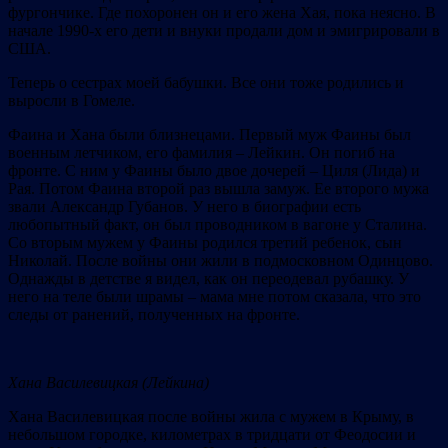
фургончике. Где похоронен он и его жена Хая, пока неясно. В
начале 1990-х его дети и внуки продали дом и эмигрировали в
США.
Теперь о сестрах моей бабушки. Все они тоже родились и
выросли в Гомеле.
Фаина и Хана были близнецами. Первый муж Фаины был
военным летчиком, его фамилия – Лейкин. Он погиб на
фронте. С ним у Фаины было двое дочерей – Циля (Лида) и
Рая. Потом Фаина второй раз вышла замуж. Ее второго мужа
звали Александр Губанов. У него в биографии есть
любопытный факт, он был проводником в вагоне у Сталина.
Со вторым мужем у Фаины родился третий ребенок, сын
Николай. После войны они жили в подмосковном Одинцово.
Однажды в детстве я видел, как он переодевал рубашку. У
него на теле были шрамы – мама мне потом сказала, что это
следы от ранений, полученных на фронте.
Хана Василевицкая (Лейкина)
Хана Василевицкая после войны жила с мужем в Крыму, в
небольшом городке, километрах в тридцати от Феодосии и