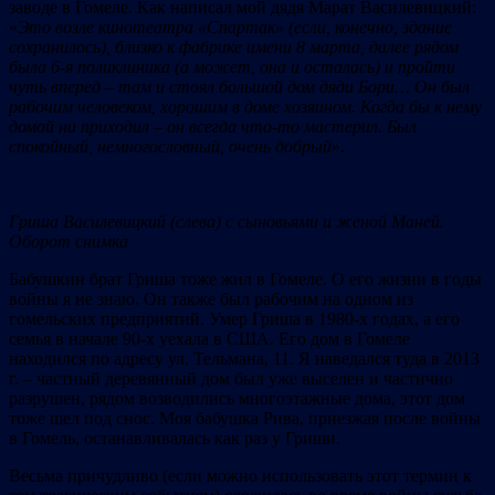
заводе в Гомеле. Как написал мой дядя Марат Василевицкий:
«
Это возле кинотеатра «Спартак» (если, конечно, здание
сохранилось), близко к фабрике имени 8 марта, далее рядом
была 6-я поликлиника (а может, она и осталась) и пройти
чуть вперед – там и стоял большой дом дяди Бори… Он был
рабочим человеком, хорошим в доме хозяином. Когда бы к нему
домой ни приходил – он всегда что-то мастерил. Был
спокойный, немногословный, очень добрый
».
Гриша Василевицкий (слева) с сыновьями и женой Маней.
Оборот снимка
Бабушкин брат Гриша тоже жил в Гомеле. О его жизни в годы
войны я не знаю. Он также был рабочим на одном из
гомельских предприятий. Умер Гриша в 1980-х годах, а его
семья в начале 90-х уехала в США. Его дом в Гомеле
находился по адресу ул. Тельмана, 11. Я наведался туда в 2013
г. – частный деревянный дом был уже выселен и частично
разрушен, рядом возводились многоэтажные дома, этот дом
тоже шел под снос. Моя бабушка Рива, приезжая после войны
в Гомель, останавливалась как раз у Гриши.
Весьма причудливо (если можно использовать этот термин к