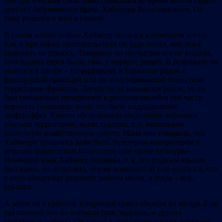
тем трагическим событиям) сложилась во время войны судьба
другого бабушкиного брата, Хаймеера Василевицкого. Он
тоже родился и жил в Гомеле.
В самом начале войны Хаймеер оказался в немецком плену.
Как и при каких обстоятельствах он туда попал, мне пока
выяснить не удалось. Товарищи по несчастью его не выдали,
хотя выдать еврея было, увы, в порядке вещей. В результате он
оказался в лагере – по-видимому, в Германии рядом с
французской границей или на оккупированной нацистами
территории Франции. Лагерь то ли находился рядом, то ли
был специально прикреплен к располагавшейся там части
вермахта (насколько знаю, это было подразделение
люфтваффе). Узники обслуживали соединение вермахта:
убирали территорию, мыли туалеты, т. е. выполняли
различную хозяйственную работу. Мама мне говорила, что
Хаймееру пришлось даже быть билетером-контролером в
немецко-фашистском кинотеатре или «доме культуры».
Немецкий язык Хаймеер понимал, т. к. его родным языком
был идиш, но делал вид, что не понимает. И еще опасался, что
у него обнаружат результат работы
моэля
, и тогда – всё,
крышка.
А затем он с группой товарищей сумел сбежать из лагеря. Еще
раз повезло: его не поймали (как, надеюсь, и других
участников побега). Он попал в ряды французских партизан,