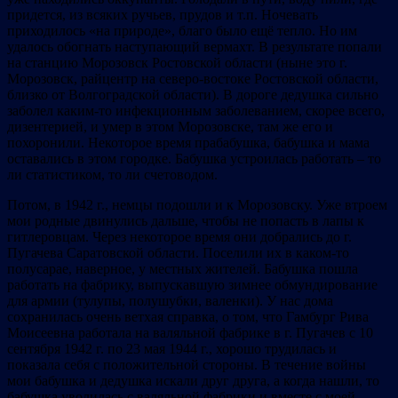
придется, из всяких ручьев, прудов и т.п. Ночевать
приходилось «на природе», благо было ещё тепло. Но им
удалось обогнать наступающий вермахт. В результате попали
на станцию Морозовск Ростовской области (ныне это г.
Морозовск, райцентр на северо-востоке Ростовской области,
близко от Волгоградской области). В дороге дедушка сильно
заболел каким-то инфекционным заболеванием, скорее всего,
дизентерией, и умер в этом Морозовске, там же его и
похоронили. Некоторое время прабабушка, бабушка и мама
оставались в этом городке. Бабушка устроилась работать – то
ли статистиком, то ли счетоводом.
Потом, в 1942 г., немцы подошли и к Морозовску. Уже втроем
мои родные двинулись дальше, чтобы не попасть в лапы к
гитлеровцам. Через некоторое время они добрались до г.
Пугачева Саратовской области. Поселили их в каком-то
полусарае, наверное, у местных жителей. Бабушка пошла
работать на фабрику, выпускавшую зимнее обмундирование
для армии (тулупы, полушубки, валенки). У нас дома
сохранилась очень ветхая справка, о том, что Гамбург Рива
Моисеевна работала на валяльной фабрике в г. Пугачев с 10
сентября 1942 г. по 23 мая 1944 г., хорошо трудилась и
показала себя с положительной стороны. В течение войны
мои бабушка и дедушка искали друг друга, а когда нашли, то
бабушка уволилась с валяльной фабрики и вместе с моей