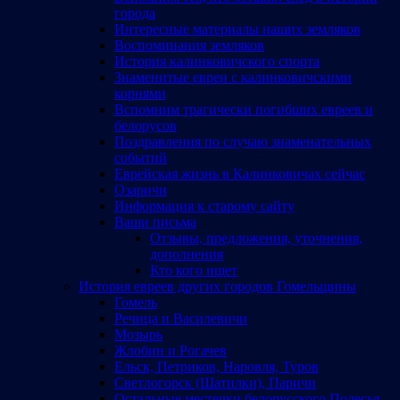
города
Интересные материалы наших земляков
Воспоминания земляков
История калинковичского спорта
Знаменитые евреи с калинковичскими
корнями
Вспомним трагически погибших евреев и
белорусов
Поздравления по случаю знаменательных
событий
Еврейская жизнь в Калинковичах сейчас
Озаричи
Информация к старому сайту
Ваши письма
Отзывы, предложения, уточнения,
дополнения
Кто кого ищет
История евреев других городов Гомельщины
Гомель
Речица и Василевичи
Мозырь
Жлобин и Рогачев
Ельск, Петриков, Наровля, Туров
Светлогорск (Шатилки), Паричи
Остальные местечки белорусского Полесья