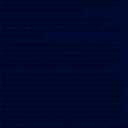
именуемых также «мак
и
». Так до прихода союзнических
войск он и был французским партизаном.
После войны Хаймеер вернулся в Гомель с трофейной
мандалиной, на которой отлично играл, и знанием
французского языка. Ему повезло еще раз: избежал советских
репрессий и лагерей.
Дом Хаймеера находился в Новобелице: кажется, он в нем
жил и до войны. Жену его звали Хая. У них было несколько
детей. Мне удалось среди сохранившихся бумаг найти
почтовую карточку от Хаймеера и Хаи, адресованную моей
бабушке. Там значился адрес: ул. Георгия Димитрова, д. 72.
Летом 2015 г. я побывал в Новобелице и нашел этот адрес.
Дома Хаймеера уже нет, на его месте построен современный
коттедж, там живут другие люди. Удалось немного поговорить
с пожилым хозяином соседнего дома. Он помнил Хаймеера и
его семью, хорошо о нем отзывался, знал про судьбу во время
войны. Сказал, что Хаймеер был очень сильный духом и
ответственный человек, много тяжелого перенес в жизни, но
не сломался. Обстоятельно поговорить с этим соседом мне, к
сожалению, не удалось. Сказал, что у него эсэсовец выбил
зубы на допросе. После войны Хаймеер был простым
рабочим: сосед говорил, что Хаймеер развозил хлеб на конном