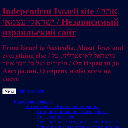
Independent Israeli site / אתר
ישראלי עצמאי / Независимый
израильский сайт
From Israel to Australia. About Jews and
everything else / מישראל לאוסטרליה. על
היהודים ועל כל דבר אחר / От Израиля до
Австралии. О евреях и обо всем на
свете
Skip to content
Menu
Еврейская Беларусь
История евреев Калинкович и района
История калинковичского еврейства
Послевоенная жизнь
Сохраним в памяти дом и его обитателей
Вспомним тех, кто оставил след в истории