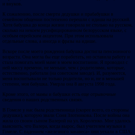
и внуков.
К сожалению, после смерти дедушки и прабабушки в
семейном общении постепенно перешли с идиша на русский.
Хотя бабушка до конца жизни говорила не столько на русском,
сколько на некоем русифицированном белорусском языке, с
особым еврейским акцентом. При этом использовала
отдельные слова, а иногда и фразы на идише.
Вскоре после моего рождения бабушка достигла пенсионного
возраста. Она могла бы еще поработать, но оставила работу и
стала помогать моей маме в моем воспитании. Я проводил с
ней массу времени, не меньше, чем с родителями, которые,
естественно, работали (на советском заводе). И, разумеется,
меня воспитывали не только родители, но и, не в меньшей
степени, моя бабушка. Умерла она 8 августа 1998 года.
Кроме этого, от мамы и бабушки есть еще отрывочные
сведения о наших родственных связях.
В Гомеле у нас была родственница (скорее всего, со стороны
дедушки), которую звали Соня Злотникова. После войны она
жила со своим сыном Валерой на ул. Короленко. Мне удалось
выяснить, что Валера, когда вырос, был учителем музыки в
Гомеле. С падением «железного занавеса» они уехали в США.