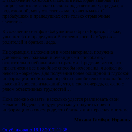
В заключение хотелось бы сделать некоторые выводы. На
вопрос, много ли я знаю о своих родственниках, предках, о
родословной, могу ответить – мало, очень мало. О
прабабушках и прадедушках есть только отрывочные
сведения.
К сожалению нет фото бабушкиного брата Бориса. Также,
увы, нет фото прадедушки Василевицкого, Гамбургов –
родителей и братьев, деда.
Информация, изложенная в моем материале, получена
довольно несложными и очевидными способами, с
относительно небольшими затратами. Представляется, что
практически все подобные способы исчерпаны; я дошел до
некоего «барьера». Для получения более обширной и глубокой
информации необходимо перейти с «любительского» на более
высокий уровень изысканий, что, в свою очередь, связано с
рядом объективных трудностей…
Пока сложно сказать, насколько удастся реализовать свои
желания. Надеюсь, в будущем смогу получить новую
информацию о своем роде, это близкая и интересная мне тема.
Михаил Гамбург, Израиль
Опубликовано 16.12.2017 11:36