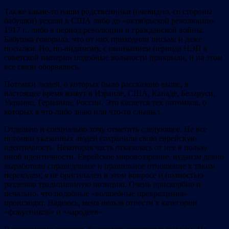
Также какие-то наши родственники (очевидно, со стороны
бабушки) уехали в США либо до «октябрьской революции»
1917 г., либо в период революции и гражданской войны.
Бабушка говорила, что от них приходили письма и даже
посылки. Но, по-видимому, с окончанием периода НЭП в
советской империи подобные вольности прикрыли, и на этом
все связи оборвались.
Потомки людей, о которых было рассказано выше, в
настоящее время живут в Израиле, США, Канаде, Беларуси,
Украине, Германии, России. Это касается тех потомков, о
которых я что-либо знаю или что-то слышал.
Отдельно и специально хочу отметить следующее. Не все
потомки указанных людей сохранили свою еврейскую
идентичность. Некоторая часть отказалась от нее в пользу
иной идентичности. Еврейское мировоззрение, иудаизм давно
выработали справедливое и правильное отношение к таким
переходам; я не оригинален в этом вопросе и полностью
разделяю традиционную позицию. Очень прискорбно и
печально, что подобные «волшебные превращения»
происходят. Надеюсь, меня нельзя отнести к категории
«фокусников» и «чародеев».