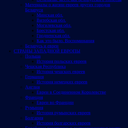
Материалы о жизни евреев других городов
Беларуси
Минская обл.
Витебская обл.
Могилевская обл.
Брестская обл.
Гродненская обл.
Как это было. Воспоминания
Беларусь и евреи
СТРАНЫ ЗАПАДНОЙ ЕВРОПЫ
Польша
История польских евреев
Чешская Республика
История чешских евреев
Германия
История немецких евреев
Англия
Евреи в Соединенном Королевстве
Франция
Евреи во Франции
Румыния
История румынских евреев
Болгария
История болгарских евреев