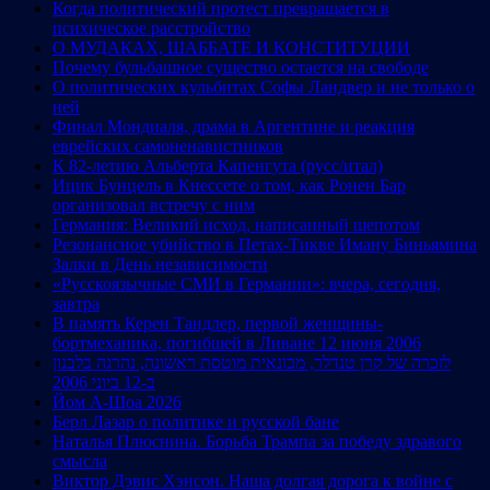
Когда политический протест превращается в
психическое расстройство
О МУДАКАХ, ШАББАТЕ И КОНСТИТУЦИИ
Почему бульбашное существо остается на свободе
О политических кульбитах Софы Ландвер и не только о
ней
Финал Мондиаля, драма в Аргентине и реакция
еврейских самоненавистников
К 82-летию Альберта Капенгута (русс/итал)
Ицик Бунцель в Кнессете о том, как Ронен Бар
организовал встречу с ним
Германия: Великий исход, написанный шепотом
Резонансное убийство в Петах-Тикве Иману Биньямина
Залки в День независимости
«Русскоязычные СМИ в Германии»: вчера, сегодня,
завтра
В память Керен Тандлер, первой женщины-
бортмеханика, погибшей в Ливане 12 июня 2006
לזכרה של קרן טנדלר, מכונאית מוטסת ראשונה, נהרגה בלבנון
ב-12 ביוני 2006
Йом А-Шоа 2026
Берл Лазар о политике и русской бане
Наталья Плюснина. Борьба Трампа за победу здравого
смысла
Виктор Дэвис Хэнсон. Наша долгая дорога к войне с