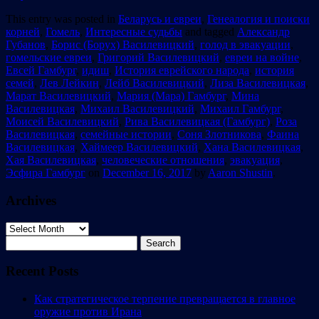
This entry was posted in
Беларусь и евреи
,
Генеалогия и поиски
корней
,
Гомель
,
Интересные судьбы
and tagged
Александр
Губанов
,
Борис (Борух) Василевицкий
,
голод в эвакуации
,
гомельские евреи
,
Григорий Василевицкий
,
евреи на войне
,
Евсей Гамбург
,
идиш
,
История еврейского народа
,
история
семей
,
Лев Лейкин
,
Лейб Василевицкий
,
Лиза Василевицкая
,
Марат Василевицкий
,
Мария (Мара) Гамбург
,
Мина
Василевицкая
,
Михаил Василевицкий
,
Михаил Гамбург
,
Моисей Василевицкий
,
Рива Василевицкая (Гамбург)
,
Роза
Василевицкая
,
семейные истории
,
Соня Злотникова
,
Фаина
Василевицкая
,
Хаймеер Василевицкий
,
Хана Василевицкая
,
Хая Василевицкая
,
человеческие отношения
,
эвакуация
,
Эсфира Гамбург
on
December 16, 2017
by
Aaron Shustin
.
Archives
Archives
Search
for:
Recent Posts
Как стратегическое терпение превращается в главное
оружие против Ирана