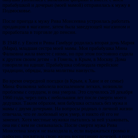
прабабушкой и дочерью (моей мамой) отправилась к мужу в
Подмосковье.
После приезда к мужу Рива Моисеевна устроилась работать
продавцом в магазине, затем была заведующей магазином и
проработала в торговле до пенсии.
В 1948 г. у Евсея и Ривы Гамбург родилась вторая дочь Мария
(Мара), младшая сестра моей мамы. Моя прабабушка Мина
Фалковна жила вместе с ними, но при этом постоянно ездила
к другим своим детям – в Гомель, в Крым, в Москву. Дома
говорили на идише. Прабабушка соблюдала еврейские
традиции, обряды, знала молитвы наизусть.
Во время очередной поездки (в Крым, к Хане и ее семье)
Мина Фалковна заболела воспалением легких, возникли
проблемы с сердцем, и она умерла. Это случилось 28 декабря
1960 года, через пять с небольшим лет после смерти моего
дедушки. Таким образом, моя бабушка осталась без мужа и
мамы с двумя дочерьми. На вопросы родных о личной жизни
отвечала, что ее любимый муж умер, и никто ей его не
заменит. Хотя местные мужики пытались за ней ухаживать,
она ни с кем не связывалась. После смерти мужа Рива
Моисеевна замуж не выходила и, если выражаться громко и
пафосно, посвятила свою жизнь воспитанию дочерей, а потом