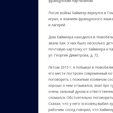
французским партизаном.
После войны Хаймеер вернулся в Го
играл, и знанием французского язык
и лагерей.
Дом Хаймеера находился в Новобелиц
звали Хая. У них было несколько де
почтовую карточку от Хаймеера и Ха
ул. Георгия Димитрова, д. 72.
Летом 2015 г. я побывал в Новобели
его месте построен современный ко
поговорить с пожилым хозяином сос
хорошо о нем отзывался, знал про с
очень сильный духом и ответственны
сломался. Обстоятельно поговорить 
Сказал, что у него эсэсовец выбил 
рабочим: сосед говорил, что Хаймее