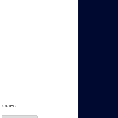
ИДИШ
СТАЛЬНОЙ МИР
ЕВРЕЙСКИЕ ПРИТЧИ
НЫЙ ТЕРРОРИЗМ
ОНИ ОСТАВИЛИ СВОЙ СЛЕД В
ИСТОРИИ
ИНТЕРЕСНЫЕ СУДЬБЫ
ЕВРЕЙСКОЕ
КОЛЛЕКЦИОНИРОВАНИЕ:
ФИЛАТЕЛИЯ, ЗНАЧКИ И ДР.
МАТЕРИАЛЫ НА РАЗНЫЕ ТЕМЫ
ГЕНЕАЛОГИЯ И ПОИСКИ КОРНЕЙ
ARCHIVES
Archives