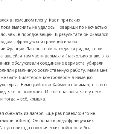
лся в немецком плену. Как и при каких
 пока выяснить не удалось. Товарищи по несчастью
ло, увы, в порядке вещей. В результате он оказался
 рядом с французской границей или на
и Франции. Лагерь то ли находился рядом, то ли
агавшейся там части вермахта (насколько знаю, это
ники обслуживали соединение вермахта: убирали
полняли различную хозяйственную работу. Мама мне
аже быть билетером-контролером в немецко-
льтуры». Немецкий язык Хаймеер понимал, т. к. его
ид, что не понимает. И еще опасался, что у него
 и тогда – всё, крышка.
л сбежать из лагеря. Еще раз повезло: его не
стников побега). Он попал в ряды французских
 Так до прихода союзнических войск он и был