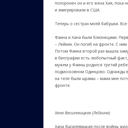
похоронен он и его жена Хая, пока н
и эмигрировали в США.
Теперь о сестрах моей бабушки. Все
Фаина и Хана были близнецами. Пер
– Лейкин. Он погиб на фронте. С ним
Потом Фаина второй раз вышла замуж
в биографии есть любопытный факт,
мужем у Фаины родился третий ребе
подмосковном Одинцово. Однажды в д
на теле были шрамы – мама мне пото
фронте.
Хана Василевицкая (Лейкина)
Хана Василевицкая после войны жил