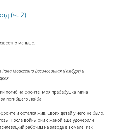
КАЯ ЖИЗНЬ В
од (ч. 2)
ОВИЧАХ СЕЙЧАС
ЧИ
АЦИЯ К СТАРОМУ
известно меньше.
ИСЬМА
ОТЗЫВЫ, ПРЕДЛОЖЕНИЯ,
УТОЧНЕНИЯ, ДОПОЛНЕНИЯ
ва Моисеевна Василевицкая (Гамбург) и
цкая
КТО КОГО ИЩЕТ
ий погиб на фронте. Моя прабабушка Мина
 за погибшего Лейба.
фронте и остался жив. Своих детей у него не было,
Розы. После войны они с женой еще удочерили
асилевицкий рабочим на заводе в Гомеле. Как