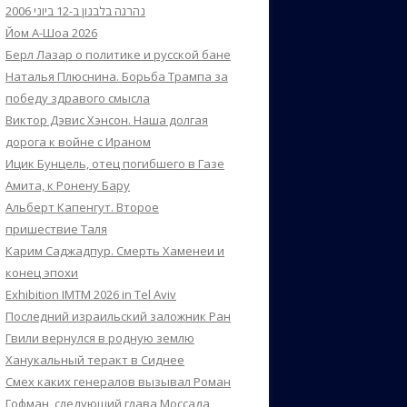
נהרגה בלבנון ב-12 ביוני 2006
Йом А-Шоа 2026
Берл Лазар о политике и русской бане
Наталья Плюснина. Борьба Трампа за
победу здравого смысла
Виктор Дэвис Хэнсон. Наша долгая
дорога к войне с Ираном
Ицик Бунцель, отец погибшего в Газе
Амита, к Ронену Бару
Альберт Капенгут. Второе
пришествие Таля
Карим Саджадпур. Смерть Хаменеи и
конец эпохи
Exhibition IMTM 2026 in Tel Aviv
Последний израильский заложник Ран
Гвили вернулся в родную землю
Ханукальный теракт в Сиднее
Смех каких генералов вызывал Роман
Гофман, следующий глава Моссада