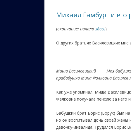
ЕВРЕЙС
Михаил Гамбург и его р
КАЛИНК
(
окончание; начало
здесь
)
ОЗАРИ
ИНФОРМ
О других братьях Василевицких мне 
САЙТУ
ВАШИ П
Миша Василевицкий Моя бабушка Ри
прабабушка Мина Фалковна Василеви
Как уже упоминал, Миша Василевицк
Фалковна получала пенсию за него и
Бабушкин брат Борис (Борух) был на 
но он воспитывал дочь своей жены 
девочку-инвалида. Трудился Борис В