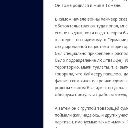
Он тоже родился и жил в Гомеле.
В самом начале войны Хаймеер оказа
обстоятельствах он туда попал, мне
его не выдали, хотя выдать еврея бы
в лагере – по-видимому, в Германии
оккупированной нацистами территори
был специально прикреплен к распол
было подразделение люфтваффе). Уз
территорию, мыли туалеты, т. е. вы
говорила, что Хаймееру пришлось д
фашистском кинотеатре или «доме ку
родным языком был идиш, но делал в
обнаружат результат работы
моэля
,
А затем он с группой товарищей суме
поймали (как, надеюсь, и других уча
партизан, именуемых также «мак
и
».