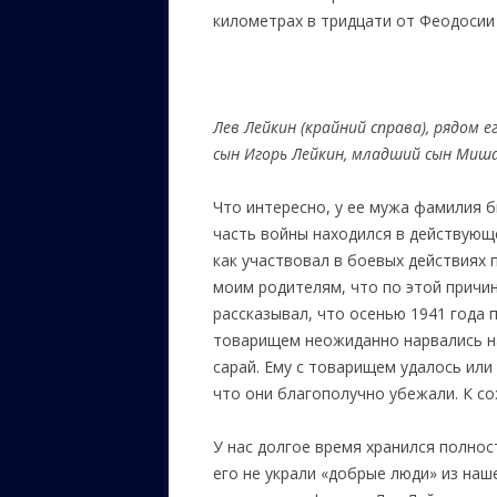
километрах в тридцати от Феодосии 
Лев Лейкин (крайний справа), рядом е
сын
Игорь Лейкин, младший сын Миша,
Что интересно, у ее мужа фамилия б
часть войны находился в действующей
как участвовал в боевых действиях
моим родителям, что по этой причи
рассказывал, что осенью 1941 года п
товарищем неожиданно нарвались на
сарай. Ему с товарищем удалось или 
что они благополучно убежали. К с
У нас долгое время хранился полно
его не украли «добрые люди» из наш