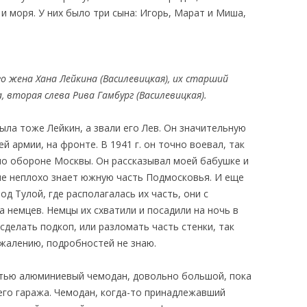
и моря. У них было три сына: Игорь, Марат и Миша,
го жена Хана Лейкина (Василевицкая), их старший
 вторая слева Рива Гамбург (Василевицкая).
ыла тоже Лейкин, а звали его Лев. Он значительную
 армии, на фронте. В 1941 г. он точно воевал, так
 по обороне Москвы. Он рассказывал моей бабушке и
не неплохо знает южную часть Подмосковья. И еще
од Тулой, где располагалась их часть, они с
 немцев. Немцы их схватили и посадили на ночь в
сделать подкоп, или разломать часть стенки, так
ожалению, подробностей не знаю.
стью алюминиевый чемодан, довольно большой, пока
его гаража. Чемодан, когда-то принадлежавший