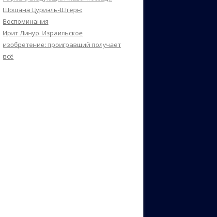
Шошана Цуриэль-Штерн:
Воспоминания
Ирит Линур. Израильское
изобретение: проигравший получает
всё