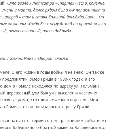
й: «
Это возле кинотеатра «Спартак» (если, конечно,
е имени 8 марта, далее рядом была 6-я поликлиника (а
ть вперед – там и стоял большой дом дяди Бори… Он
ме хозяином. Когда бы к нему домой ни приходил – он
ный, немногословный, очень добрый
».
ьями и женой Маней. Оборот снимка
еле. О его жизни в годы войны я не знаю. Он также
 предприятий. Умер Гриша в 1980-х годах, а его
го дом в Гомеле находился по адресу ул. Тельмана,
стный деревянный дом был уже выселен и частично
этажные дома, этот дом тоже шел под снос. Моя
 в Гомель, останавливалась как раз у Гриши.
ользовать этот термин к тем трагическим событиям)
ругого бабушкиного брата, Хаймеера Василевицкого.