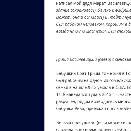
написал мой дядя Марат Василевицки
здание сохранилось), близко к фабрик
может, она и осталась) и пройти чу
был рабочим человеком, хорошим в до
всегда что-то мастерил. Был спокой
Гриша Василевицкий (слева) с сынов
Бабушкин брат Гриша тоже жил в Гом
был рабочим на одном из гомельских
семья в начале 90-х уехала в США. Е
11. Я наведался туда в 2013 г. – ча
разрушен, рядом возводились много
бабушка Рива, приезжая после войны
Весьма причудливо (если можно исп
сложилась во время войны судьба д