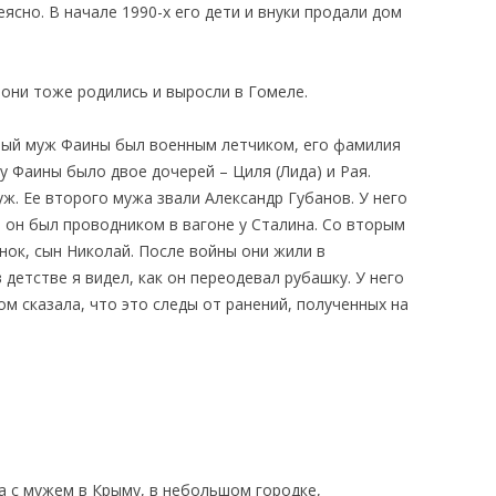
еясно. В начале 1990-х его дети и внуки продали дом
 они тоже родились и выросли в Гомеле.
вый муж Фаины был военным летчиком, его фамилия
 у Фаины было двое дочерей – Циля (Лида) и Рая.
. Ее второго мужа звали Александр Губанов. У него
 он был проводником в вагоне у Сталина. Со вторым
нок, сын Николай. После войны они жили в
етстве я видел, как он переодевал рубашку. У него
м сказала, что это следы от ранений, полученных на
а с мужем в Крыму, в небольшом городке,