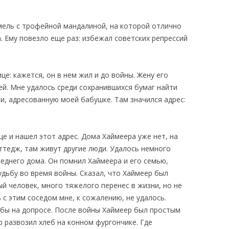
мель с трофейной мандалиной, на которой отлично
а. Ему повезло еще раз: избежал советских репрессий
е: кажется, он в нем жил и до войны. Жену его
тей. Мне удалось среди сохранившихся бумаг найти
и, адресованную моей бабушке. Там значился адрес:
це и нашел этот адрес. Дома Хаймеера уже нет, на
ттедж, там живут другие люди. Удалось немного
еднего дома. Он помнил Хаймеера и его семью,
удьбу во время войны. Сказал, что Хаймеер был
й человек, много тяжелого перенес в жизни, но не
с этим соседом мне, к сожалению, не удалось.
зубы на допросе. После войны Хаймеер был простым
р развозил хлеб на конном фургончике. Где