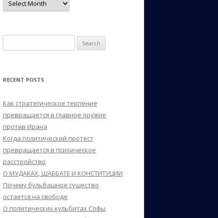
Search
for:
RECENT POSTS
Как стратегическое терпение
превращается в главное оружие
против Ирана
Когда политический протест
превращается в психическое
расстройство
О МУДАКАХ, ШАББАТЕ И КОНСТИТУЦИИ
Почему бульбашное существо
остается на свободе
О политических кульбитах Софы