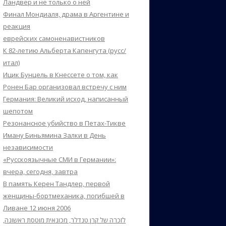
Ландвер и не только о ней
Финал Мондиаля, драма в Аргентине и
реакция
еврейских самоненавистников
К 82-летию Альберта Капенгута (русс/
итал)
Ицик Бунцель в Кнессете о том, как
Ронен Бар организовал встречу с ним
Германия: Великий исход, написанный
шепотом
Резонансное убийство в Петах-Тикве
Иману Биньямина Залки в День
независимости
«Русскоязычные СМИ в Германии»:
вчера, сегодня, завтра
В память Керен Тандлер, первой
женщины-бортмеханика, погибшей в
Ливане 12 июня 2006
לזכרה של קרן טנדלר, מכונאית מוטסת ראשונה,