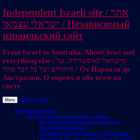
Independent Israeli site / אתר
ישראלי עצמאי / Независимый
израильский сайт
From Israel to Australia. About Jews and
everything else / מישראל לאוסטרליה. על
היהודים ועל כל דבר אחר / От Израиля до
Австралии. О евреях и обо всем на
свете
Skip to content
Menu
Еврейская Беларусь
История евреев Калинкович и района
История калинковичского еврейства
Послевоенная жизнь
Сохраним в памяти дом и его обитателей
Вспомним тех, кто оставил след в истории