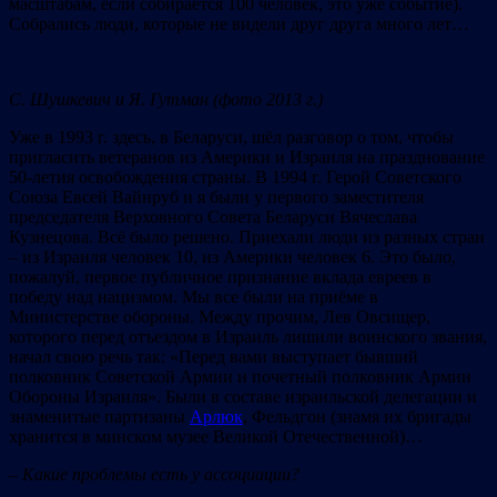
масштабам, если собирается 100 человек, это уже событие).
Собрались люди, которые не видели друг друга много лет…
С. Шушкевич и Я. Гутман (фото 2013 г.)
Уже в 1993 г. здесь, в Беларуси, шёл разговор о том, чтобы
пригласить ветеранов из Америки и Израиля на празднование
50-летия освобождения страны. В 1994 г. Герой Советского
Союза Евсей Вайнруб и я были у первого заместителя
председателя Верховного Совета Беларуси Вячеслава
Кузнецова. Всё было решено. Приехали люди из разных стран
– из Израиля человек 10, из Америки человек 6. Это было,
пожалуй, первое публичное признание вклада евреев в
победу над нацизмом. Мы все были на приёме в
Министерстве обороны. Между прочим, Лев Овсищер,
которого перед отъездом в Израиль лишили воинского звания,
начал свою речь так: «Перед вами выступает бывший
полковник Советской Армии и почетный полковник Армии
Обороны Израиля». Были в составе израильской делегации и
знаменитые партизаны
Арлюк
, Фельдгон (знамя их бригады
хранится в минском музее Великой Отечественной)…
– Какие проблемы есть у ассоциации?