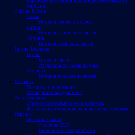
Еврейские памятники и достопримечательности
Германии
Страны Балтии
Литва
История литовских евреев
Латвия
История латвийских евреев
Эстония
История эстонских евреев
Грузия, Молдова
Грузия
Грузия и евреи
От древности до наших дней
Молдова
История молдавских евреев
Холокост
Помнить и не забывать
Праведники народов мира
Антисемитизм
Статьи об антисемитизме и погромах
Факты о преступлениях на почве антисемитизма
Израиль
История Израиля
7 октября 2023
Герои войн с террористами