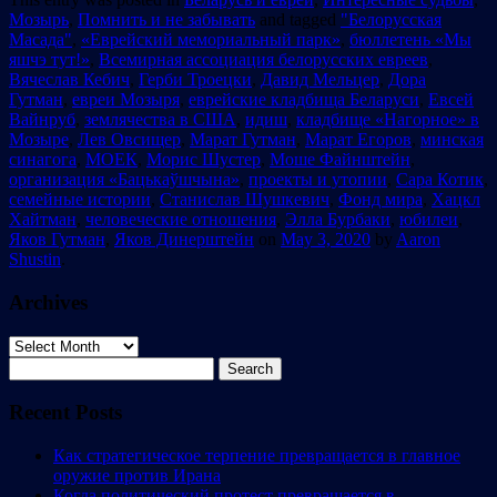
Мозырь
,
Помнить и не забывать
and tagged
"Белорусская
Масада"
,
«Еврейский мемориальный парк»
,
бюллетень «Мы
яшчэ тут!»
,
Всемирная ассоциация белорусских евреев
,
Вячеслав Кебич
,
Герби Троецки
,
Давид Мельцер
,
Дора
Гутман
,
евреи Мозыря
,
еврейские кладбища Беларуси
,
Евсей
Вайнруб
,
землячества в США
,
идиш
,
кладбище «Нагорное» в
Мозыре
,
Лев Овсищер
,
Марат Гутман
,
Марат Егоров
,
минская
синагога
,
МОЕК
,
Морис Шустер
,
Моше Файнштейн
,
организация «Бацькаўшчына»
,
проекты и утопии
,
Сара Котик
,
семейные истории
,
Станислав Шушкевич
,
Фонд мира
,
Хацкл
Хайтман
,
человеческие отношения
,
Элла Бурбаки
,
юбилеи
,
Яков Гутман
,
Яков Динерштейн
on
May 3, 2020
by
Aaron
Shustin
.
Archives
Archives
Search
for:
Recent Posts
Как стратегическое терпение превращается в главное
оружие против Ирана
Когда политический протест превращается в