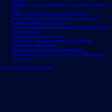
Ираном
Ицик Бунцель, отец погибшего в Газе Амита, к Ронену
Бару
Альберт Капенгут. Второе пришествие Таля
Карим Саджадпур. Смерть Хаменеи и конец эпохи
Exhibition IMTM 2026 in Tel Aviv
Последний израильский заложник Ран Гвили вернулся в
родную землю
Ханукальный теракт в Сиднее
Смех каких генералов вызывал Роман Гофман,
следующий глава Моссада
Шошана Цуриэль-Штерн: Воспоминания
Ирит Линур. Израильское изобретение: проигравший
получает всё
Proudly powered by WordPress