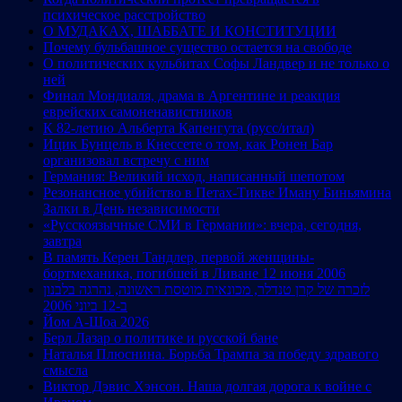
психическое расстройство
О МУДАКАХ, ШАББАТЕ И КОНСТИТУЦИИ
Почему бульбашное существо остается на свободе
О политических кульбитах Софы Ландвер и не только о
ней
Финал Мондиаля, драма в Аргентине и реакция
еврейских самоненавистников
К 82-летию Альберта Капенгута (русс/итал)
Ицик Бунцель в Кнессете о том, как Ронен Бар
организовал встречу с ним
Германия: Великий исход, написанный шепотом
Резонансное убийство в Петах-Тикве Иману Биньямина
Залки в День независимости
«Русскоязычные СМИ в Германии»: вчера, сегодня,
завтра
В память Керен Тандлер, первой женщины-
бортмеханика, погибшей в Ливане 12 июня 2006
לזכרה של קרן טנדלר, מכונאית מוטסת ראשונה, נהרגה בלבנון
ב-12 ביוני 2006
Йом А-Шоа 2026
Берл Лазар о политике и русской бане
Наталья Плюснина. Борьба Трампа за победу здравого
смысла
Виктор Дэвис Хэнсон. Наша долгая дорога к войне с