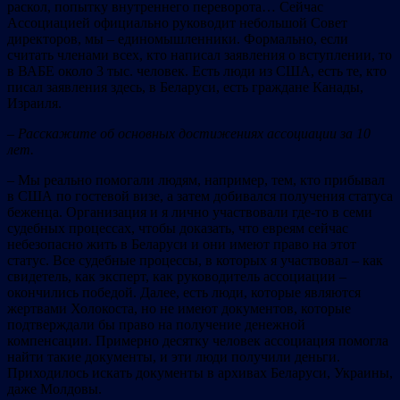
раскол, попытку внутреннего переворота… Сейчас
Ассоциацией официально руководит небольшой Совет
директоров, мы – единомышленники. Формально, если
считать членами всех, кто написал заявления о вступлении, то
в ВАБЕ около 3 тыс. человек. Есть люди из США, есть те, кто
писал заявления здесь, в Беларуси, есть граждане Канады,
Израиля.
– Расскажите об основных достижениях ассоциации за 10
лет.
– Мы реально помогали людям, например, тем, кто прибывал
в США по гостевой визе, а затем добивался получения статуса
беженца. Организация и я лично участвовали где-то в семи
судебных процессах, чтобы доказать, что евреям сейчас
небезопасно жить в Беларуси и они имеют право на этот
статус. Все судебные процессы, в которых я участвовал – как
свидетель, как эксперт, как руководитель ассоциации –
окончились победой. Далее, есть люди, которые являются
жертвами Холокоста, но не имеют документов, которые
подтверждали бы право на получение денежной
компенсации. Примерно десятку человек ассоциация помогла
найти такие документы, и эти люди получили деньги.
Приходилось искать документы в архивах Беларуси, Украины,
даже Молдовы.