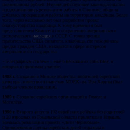
полмиллиона рублей. Изучив действующее законодательство
и вдохновившись результатом работы в Слониме, община
добилась прекращения работы на территории кладбища. Более
того, через несколько лет был разработан проект
благоустройства кладбища. К тому времени я был
представителем Комитета по сохранению американского
исторического
наследия
в СССР. С точки зрения
правительства США синагоги, кладбища, где похоронены
предки граждан США, находятся в сфере интересов
американского государства.
«Телеграфным стилем» – ещё о нескольких событиях, в
которых я принимал участие:
198
8 г.
Создание в Минске общества любителей еврейской
культуры, известного ныне как МОЕК им. Изи Харика (был
выбран членом правления).
1989
г.
Создание еврейских организаций в Гомеле и
Могилёве.
1990
г.
Второго августа 192 еврейских ребёнка без родителей
и 20 взрослых из Гомельской области прилетели в Израиль.
Началась реализация проекта «Дети Чернобыля».
Одновременно группа еврейских детей отдыхала в