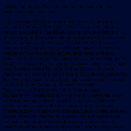
– Известно, что в 1993 г. ассоциация приняла участие в
организации Дней памяти…
– Да, в октябре 1993 г. исполнилось 50 лет со дня убийства
последних узников Минского гетто. На одном из наших
первых заседаний в Нью-Йорке доктор истории, бывший
профессор БГУ Давид Мельцер напомнил об этой дате. Было
решено направить меня сюда, в Минск, чтобы объяснить
руководству Беларуси, что необходимо как-то отметить эту
годовщину. Где-то в конце августа я прилетел в Минск.
Деньги на билет cобирались среди тех, кто жил в Америке 20,
30, 40 лет. Думаю, будет правильно назвать имена этих людей:
Элла Бурбаки, Герби Троецки, Морис Шустер. Все они
участвовали в создании организации. Тогдашнее руководство
Беларуси поддержало нашу идею, был создан общественный
комитет по проведению Дней памяти во главе с
Председателем Верховного Совета Станиславом
Шушкевичем. Тогдашний премьер-министр Вячеслав Кебич
подписал распоряжение о создании правительственной
комиссии, возглавленной министром иностранных дел.
Отмечали дату в Оперном театре на высшем государственном
уровне. Всё было сделано по-людски. Мы в Америке тоже
впервые собрали выходцев из Беларуси, чтобы почтить
память погибших, более чем 500 человек (по нью-йоркским