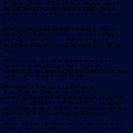
Финляндии. Покойный Марат Егоров говорил о том, что,
благодаря контактам, наработанным в проекте, тысячи
белоруских детей смогли отдохнуть и поправить здоровье в
Европе.
1990
–
92
гг.
Работы на кладбищах в Воложине и Радуни.
После проведенной осенью 1991 г. с участием премьер-
министра Вячеслава Кебича церемонии в Воложине
правительство Беларуси оплачивало половину стоимости
работ.
1
993
г.
Создание в Нью-Йорке Всемирной ассоциации
белорусских евреев (ВАБЕ). В том же году были
инициированы Дни памяти евреев, погибших в Холокосте на
белорусской земле (Минск, Нью-Йорк).
1993 г.
Первый съезд организации белорусов мира
«Бацькаўшчына». Тогда обсуждался вопрос, кто такие
белорусы: только те, кто «по крови», либо все, кто жил или
живет на белорусской земле. Избрание меня в руководящий
орган «Бацькаўшчыны» (Сойм) было ответом на этот вопрос.
Участвовал я и в нескольких последующих съездах.
1994
г.
, лето. Делегация ВАБЕ участвовала в праздновании
50-летия освобождения Беларуси от немецко-фашистских