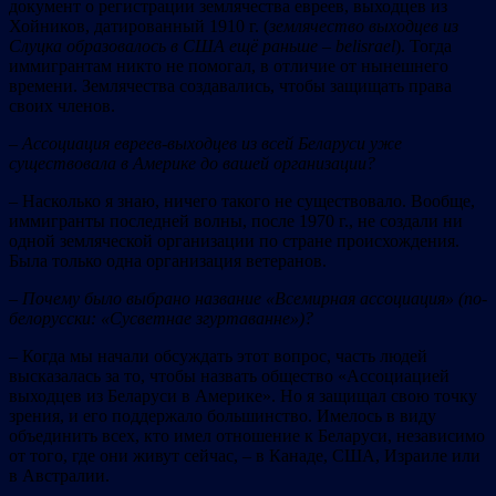
документ о регистрации землячества евреев, выходцев из
Хойников, датированный 1910 г. (
землячество выходцев из
Слуцка образовалось в США ещё раньше –
belisrael
). Тогда
иммигрантам никто не помогал, в отличие от нынешнего
времени. Землячества создавались, чтобы защищать права
своих членов.
– Ассоц
иа
ц
и
я
ев
р
еев
-вых
о
дц
ев
и
з
в
с
е
й Беларус
и
у
ж
е
существовала в Америке до вашей организации?
– Насколько я знаю, ничего такого не существовало. Вообще,
иммигранты последней волны, после 1970 г., не создали ни
одной земляческой организации по стране происхождения.
Была только одна организация ветеранов.
–
Поче
му был
о
вы
бран
о
назва
ние «Всемирная ассоциация» (по-
белорусски:
«
Сусветнае згуртаванне
»)
?
– Когда мы начали обсуждать этот вопрос, часть людей
высказалась за то, чтобы назвать общество «Ассоциацией
выходцев из Беларуси в Америке». Но я защищал свою точку
зрения, и его поддержало большинство. Имелось в виду
объединить всех, кто имел отношение к Беларуси, независимо
от того, где они живут сейчас, – в Канаде, США, Израиле или
в Австралии.