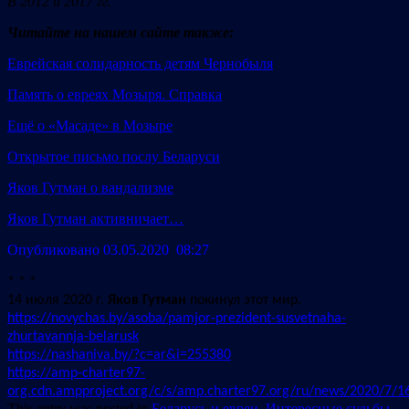
В 2012 и 2017 гг.
Читайте на нашем сайте также:
Еврейская солидарность детям Чернобыля
Память о евреях Мозыря. Справка
Ещё о «Масаде» в Мозыре
Открытое письмо послу Беларуси
Яков Гутман о вандализме
Яков Гутман активничает…
Опубликовано 03.05.2020
08:27
* * *
14 июля 2020 г.
Яков Гутман
покинул этот мир.
https://novychas.by/asoba/pamjor-prezident-susvetnaha-
zhurtavannja-belarusk
https://nashaniva.by/?c=ar&i=255380
https://amp-charter97-
org.cdn.ampproject.org/c/s/amp.charter97.org/ru/news/2020/7/1
This entry was posted in
Беларусь и евреи
,
Интересные судьбы
,