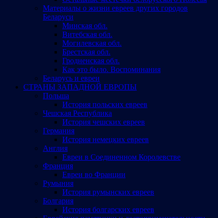
Материалы о жизни евреев других городов
Беларуси
Минская обл.
Витебская обл.
Могилевская обл.
Брестская обл.
Гродненская обл.
Как это было. Воспоминания
Беларусь и евреи
СТРАНЫ ЗАПАДНОЙ ЕВРОПЫ
Польша
История польских евреев
Чешская Республика
История чешских евреев
Германия
История немецких евреев
Англия
Евреи в Соединенном Королевстве
Франция
Евреи во Франции
Румыния
История румынских евреев
Болгария
История болгарских евреев