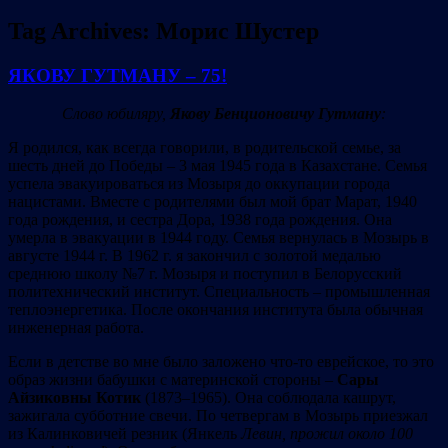
Tag Archives:
Морис Шустер
ЯКОВУ ГУТМАНУ – 75!
Слово юбиляру,
Якову Бенционовичу Гутману
:
Я родился, как всегда говорили, в родительской семье, за
шесть дней до Победы – 3 мая 1945 года в Казахстане. Семья
успела эвакуироваться из Мозыря до оккупации города
нацистами. Вместе с родителями был мой брат Марат, 1940
года рождения, и сестра Дора, 1938 года рождения. Она
умерла в эвакуации в 1944 году. Семья вернулась в Мозырь в
августе 1944 г. В 1962 г. я закончил с золотой медалью
среднюю школу №7 г. Мозыря и поступил в Белорусский
политехнический институт. Специальность – промышленная
теплоэнергетика. После окончания института была обычная
инженерная работа.
Если в детстве во мне было заложено что-то еврейское, то это
образ жизни бабушки с материнской стороны –
Сары
Айзиковны Котик
(1873–1965). Она соблюдала кашрут,
зажигала субботние свечи. По четвергам в Мозырь приезжал
из Калинковичей резник (Янкель
Левин, прожил около 100