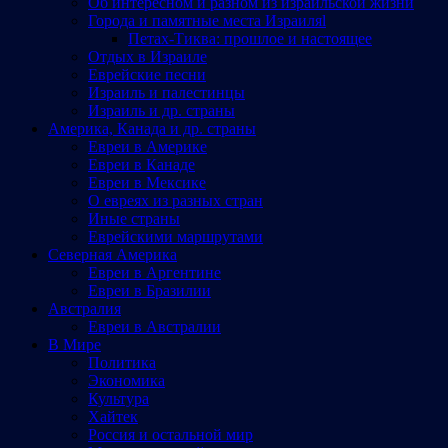
Об интересном и разном из израильской жизни
Города и памятные места Израиляl
Петах-Тиква: прошлое и настоящее
Отдых в Израиле
Еврейские песни
Израиль и палестинцы
Израиль и др. страны
Америка, Канада и др. страны
Евреи в Америке
Евреи в Канаде
Евреи в Мексике
О евреях из разных стран
Иные страны
Еврейскими маршрутами
Северная Америка
Евреи в Аргентине
Евреи в Бразилии
Австралия
Евреи в Австралии
В Мире
Политика
Экономика
Культура
Хайтек
Россия и остальной мир