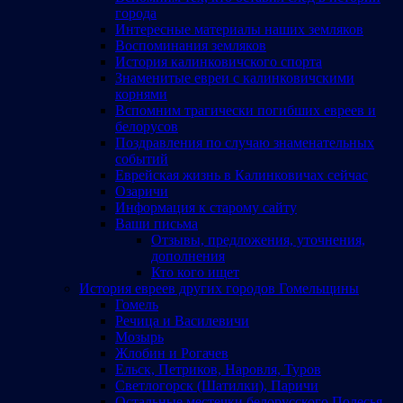
города
Интересные материалы наших земляков
Воспоминания земляков
История калинковичского спорта
Знаменитые евреи с калинковичскими
корнями
Вспомним трагически погибших евреев и
белорусов
Поздравления по случаю знаменательных
событий
Еврейская жизнь в Калинковичах сейчас
Озаричи
Информация к старому сайту
Ваши письма
Отзывы, предложения, уточнения,
дополнения
Кто кого ищет
История евреев других городов Гомельщины
Гомель
Речица и Василевичи
Мозырь
Жлобин и Рогачев
Ельск, Петриков, Наровля, Туров
Светлогорск (Шатилки), Паричи
Остальные местечки белорусского Полесья