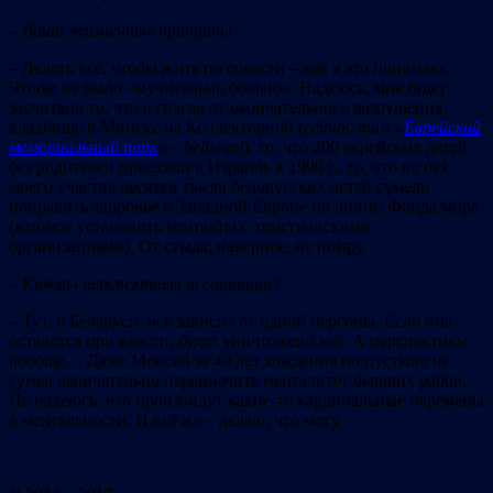
– Ваши жизненные принципы?
– Делать всё, чтобы жить по совести – как я это понимаю.
Чтобы не было «мучительно больно». Надеюсь, мне будет
засчитано то, что я спасал от окончательного разрушения
кладбище в Минске на Коллекторной (
сейчас там «
Еврейский
мемориальный парк
» –
belisrael
), то, что 200 еврейских детей
без родителей приехали в Израиль в 1990 г., то, что не без
моего участия десятки тысяч белорусских детей сумели
поправить здоровье в Западной Европе по линии Фонда мира
(я помог установить контакты с христианскими
организациями). От стыда, наверное, не помру.
– Каковы перспективы ассоциации?
– Тут, в Беларуси, всё зависит от одной персоны. Если она
останется при власти, будет уничтожено всё. А перспективы
вообще… Даже Моисей за 40 лет хождения по пустыне не
сумел окончательно переиначить менталитет бывших рабов.
Не надеюсь, что произойдут какие-то кардинальные перемены
в ментальности. И всё же – делаю, что могу.