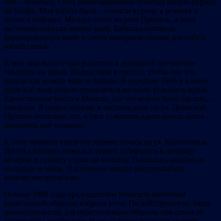
лет – belisrael
). Отец заблаговременно покупал живую курицу
на базаре. Моя работа была – отнести курицу к резнику и
потом к бабушке. Мозырь стоит на реке Припять, и отец
частенько покупал живую рыбу. Бабушка готовила
фаршированную рыбу в своём кошерном горшке для себя и
нашей семьи.
В мои школьные годы родители в домашней обстановке
говорили на идиш. Подростком я просил, чтобы они это
делали как можно чаще и больше. В середине 1980-х в моей
душе всё чаще начало проявляться желание услышать идиш.
Единственное место в Минске, где это можно было сделать, –
синагога. Я нашел общину в частном доме на ул. Цнянской.
Прошло несколько лет, и тяга услышать идиш начала опять
заполнять моё сознание.
К тому времени синагога переместилась на ул. Кропоткина.
Десятка полтора пожилых евреев собирались в пятницу
вечером и субботу утром на молитву. Появилось несколько
молодых человек. Постепенно начало увеличиваться
количество прихожан.
Осенью 1989 года председателем Минской еврейской
религиозной общины избрали меня. По действующему тогда
законодательству для перегистрации общины при смене её
руководства необходимо было наличие двадцати человек.