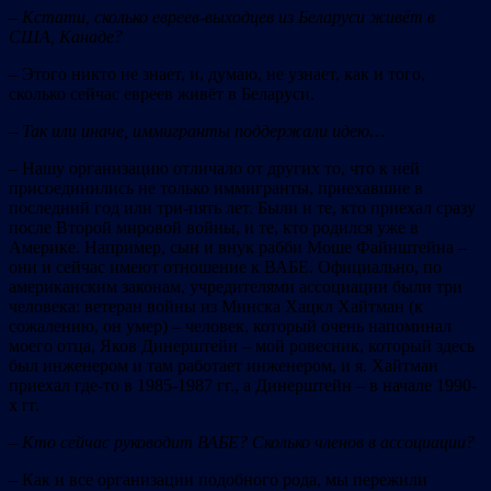
–
Кстати
,
с
кольк
о евреев-выходцев из Беларуси живёт в
США, Канаде
?
– Этого никто не знает, и, думаю, не узнает, как и того,
сколько сейчас евреев живёт в Беларуси.
– Так
или иначе, иммигранты поддержали идею
…
– Нашу организацию отличало от других то, что к ней
присоединились не только иммигранты, приехавшие в
последний год или три-пять лет. Были и те, кто приехал сразу
после Второй мировой войны, и те, кто родился уже в
Америке. Например, сын и внук рабби Моше Файнштейна –
они и сейчас имеют отношение к ВАБЕ. Официально, по
американским законам, учредителями ассоциации были три
человека: ветеран войны из Минска Хацкл Хайтман (к
сожалению, он умер) – человек, который очень напоминал
моего отца, Яков Динерштейн – мой ровесник, который здесь
был инженером и там работает инженером, и я. Хайтман
приехал где-то в 1985-1987 гг., а Динерштейн – в начале 1990-
х гг.
– Кто сейчас руководит ВАБЕ? Сколько членов в ассоциации?
– Как и все организации подобного рода, мы пережили