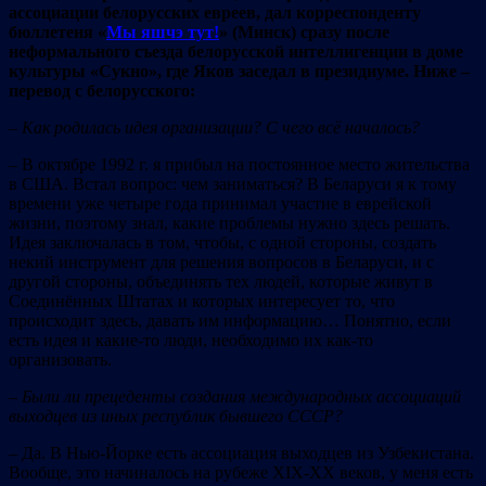
ассоциации белорусских евреев, дал корреспонденту
бюллетеня «
Мы яшчэ тут!
» (Минск) сразу после
неформального с
ъезда белорусской интеллигенции в доме
культуры «Сукно», где Яков заседал в президиуме
. Ниже –
перевод с белорусского:
–
Ка
к
родилась идея организации? С чего всё началось
?
– В октябре 1992 г. я прибыл на постоянное место жительства
в США. Встал вопрос: чем заниматься? В Беларуси я к тому
времени уже четыре года принимал участие в еврейской
жизни, поэтому знал, какие проблемы нужно здесь решать.
Идея заключалась в том, чтобы, с одной стороны, создать
некий инструмент для решения вопросов в Беларуси, и с
другой стороны, объединять тех людей, которые живут в
Соединённых Штатах и которых интересует то, что
происходит здесь, давать им информацию… Понятно, если
есть идея и какие-то люди, необходимо их как-то
организовать.
–
Б
ыл
и ли
пр
ецеде
нты
создания международных ассоциаций
выходцев из иных республик бывшего
СССР?
– Да. В Нью-Йорке есть ассоциация выходцев из Узбекистана.
Вообще, это начиналось на рубеже ХIХ-ХХ веков, у меня есть