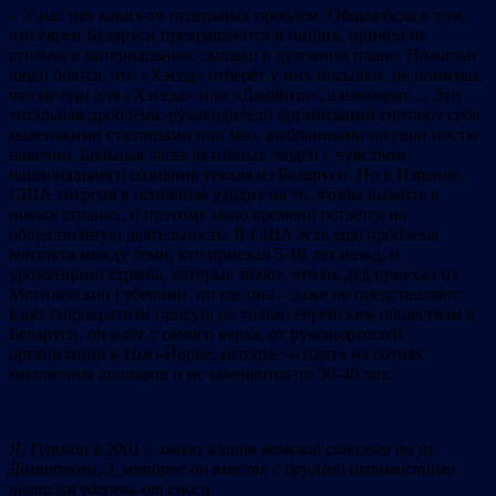
– У нас нет каких-то отдельных проблем. Общая беда в том,
что евреи Беларуси превращаются в нищих, причём не
столько в материальном, сколько в духовном плане. Пожилые
люди боятся, что «Хэсед» отберёт у них посылки, не понимая,
что не они для «Хэседа» или «Джойнта», а наоборот… Это
тотальная проблема: руководители организаций считают себя
маленькими сталиными или мао, выбранными на свои посты
навечно. Большая часть активных людей с чувством
национального сознания уехала из Беларуси. Но в Израиле,
США энергия в основном уходит на то, чтобы выжить в
новых странах, и поэтому мало времени остаётся на
общественную деятельность. В США есть ещё проблема
контакта между теми, кто приехал 5-10 лет назад, и
уроженцами страны, которые знают, что их дед приехал из
Могилёвской губернии, но где она – даже не представляют.
Ещё: бюрократизм присущ не только еврейским обществам в
Беларуси, он идёт с самого верха, от руководителей
организаций в Нью-Йорке, которые «сидят» на сотнях
миллионов долларов и не сменяются по 30-40 лет.
Я. Гутман в 2001 г. около здания минской синагоги по ул.
Димитрова, 3, которое он вместе с другими активистами
пытался уберечь от сноса