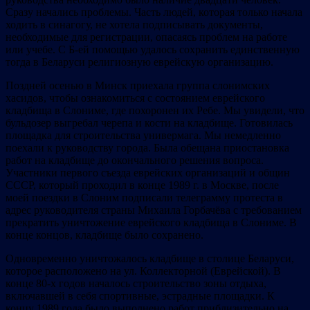
Сразу начались проблемы. Часть людей, которая только начала
ходить в синагогу, не хотела подписывать документы,
необходимые для регистрации, опасаясь проблем на работе
или учебе. С Б-ей помощью удалось сохранить единственную
тогда в Беларуси религиозную еврейскую организацию.
Поздней осенью в Минск приехала группа слонимских
хасидов, чтобы ознакомиться с состоянием еврейского
кладбища в Слониме, где похоронен их Ребе. Мы увидели, что
бульдозер выгребал черепа и кости на кладбище. Готовилась
площадка для строительства универмага. Мы немедленно
поехали к руководству города. Была обещана приостановка
работ на кладбище до окончального решения вопроса.
Участники первого съезда еврейских организаций и общин
СССР, который проходил в конце 1989 г. в Москве, после
моей поездки в Слоним подписали телеграмму протеста в
адрес руководителя страны Михаила Горбачёва с требованием
прекратить уничтожение еврейского кладбища в Слониме. В
конце концов, кладбище было сохранено.
Одновременно уничтожалось кладбище в столице Беларуси,
которое расположено на ул. Коллекторной (Еврейской). В
конце 80-х годов началось строительство зоны отдыха,
включавшей в себя спортивные, эстрадные площадки. К
концу 1989 года было выполнено работ приблизительно на