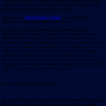
захватчиков. Было организовано вручение памятных знаков в
Израиле, США (около 600 знаков). Впервые в Беларуси был
официально признан вклад евреев в Победу.
1994
г.
, осень.
Выступление с речью
от имени ВАБЕ в
Верховном Совете (парламенте) Беларуси.
Были ещё установка памятной доски раввину Моше
Файнштейну в Любани, привлечение поискового батальона
Министерства обороны Беларуси к поиску могил жертв
Холокоста в Мозыре (найдена братская могила около Кургана
Славы, а несколько лет назад нам удалось добиться того, что
райисполком за свой счёт привёл в относительный порядок
еврейский участок на кладбище «Нагорное»), и многое
другое. Горжусь тем, что нам удалось доказать: «Белорусская
Масада» – самосожжение мозырских евреев под оккупацией в
1941 г. – не легенда, а исторический факт.
Место самосожжения в Мозыре
* * *
Полагаем, читателям интересно будет прочесть и интервью
2003 г., которое Яков Гутман, как президент Всемирной