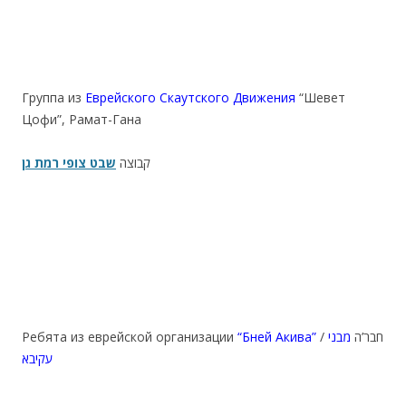
Группа из
Еврейского Скаутского Движения
“Шевет
Цофи”, Рамат-Гана
קבוצה
שבט צופי רמת גן
Ребята из еврейской организации
“Бней Акива”
מבני
/ חבר’ה
עקיבא