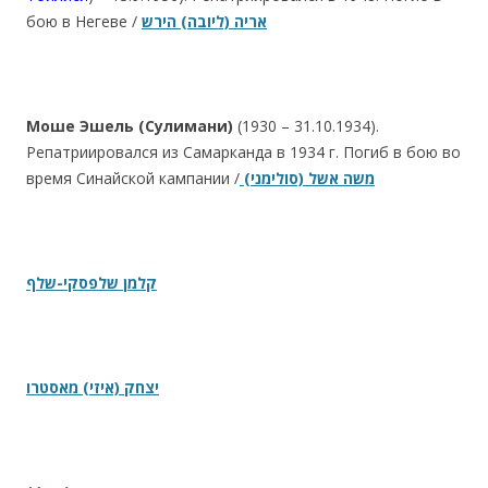
бою в Негеве /
אריה (ליובה) הירש
Моше Эшель (Сулимани)
(1930 – 31.10.1934).
Репатриировался из Самарканда в 1934 г. Погиб в бою во
время Синайской кампании /
(משה אשל (סולימני
קלמן שלפסקי-שלף
יצחק (איזי) מאסטרו