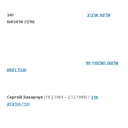
אלינור ארביב
זאב
(וולף) אלטבאום
שלומה (שלומי) ישי
ענבל נקסון
Сергей Захарчук
(19.2.1964 – 2.12.1999) /
סרג’
זכרי-זכרצ’וק