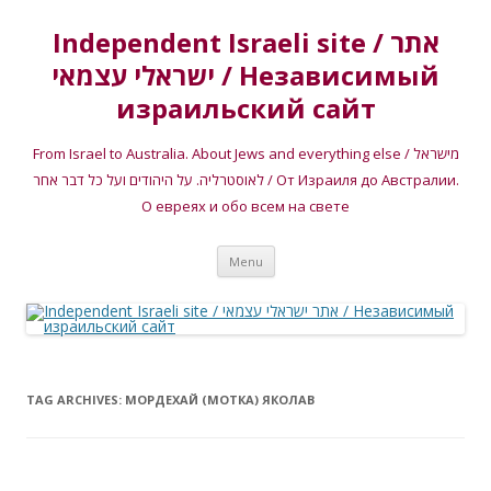
Independent Israeli site / אתר
ישראלי עצמאי / Независимый
израильский сайт
From Israel to Australia. About Jews and everything else / מישראל
לאוסטרליה. על היהודים ועל כל דבר אחר / От Израиля до Австралии.
О евреях и обо всем на свете
Skip
Menu
to
content
TAG ARCHIVES:
МОРДЕХАЙ (МОТКА) ЯКОЛАВ