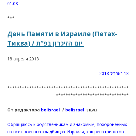
01:08
***
День Памяти в Израиле (Петах-
Тиква) / יום הזיכרון בפ”ת
18 апреля 2018
18 באפריל 2018
**************************************************
******************************
От редактора
belisrael
/
belisrael
מעורך
Обращаюсь к родственникам и знакомым, похороненных
на всех военных кладбищах Израиля, как репатриантов