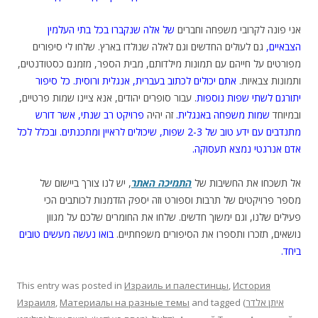
אני פונה לקרובי משפחה וחברים
של אלה שנקברו בכל בתי העלמין
הצבאיים,
גם לעולים החדשים וגם לאלה שנולדו בארץ. שלחו לי סיפורים
מפורטים על חייהם עם תמונות מילדותם, מבית הספר, מזמנם כסטודנטים,
ותמונות צבאיות.
אתם יכולים לכתוב בעברית, אנגלית ורוסית. כל סיפור
יתורגם לשתי שפות נוספות
. עבור סופרים יהודים, אנא ציינו שמות פרטיים,
ובמיוחד
שמות משפחה באנגלית.
זה יהיה
פרויקט רב שנתי, אשר דורש
מתנדבים עם ידע טוב של 2-3 שפות, שיכולים לראיין ומתכנתים. ובכלל לכל
אדם אנרגטי נמצא תעסוקה.
אל תשכחו את החשיבות של
התמיכה האתר
, יש לנו צורך ביישום של
מספר פרויקטים של תרבות וספורט וזה יספק הזדמנות לכותבים הכי
פעילים שלנו, וגם ימשוך חדשים. שלחו את החומרים שלכם על מגוון
נושאים, תזכרו ותספרו את הסיפורים משפחתיים.
בואו נעשה מעשים טובים
ביחד.
This entry was posted in
Израиль и палестинцы
,
История
Израиля
,
Материалы на разные темы
and tagged
(איתן אלדר