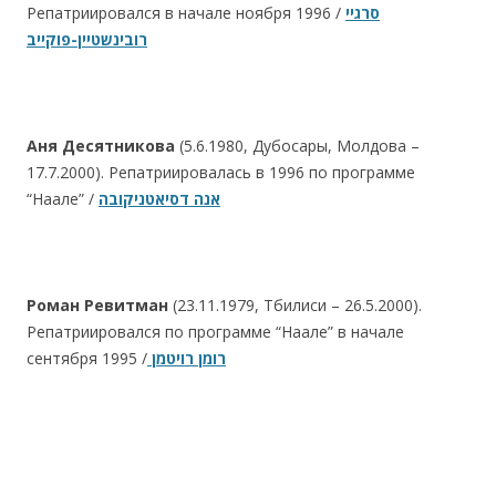
Репатриировался в начале ноября 1996 /
סרגיי
רובינשטיין-פוקייב
Аня Десятникова
(5.6.1980, Дубосары, Молдова –
17.7.2000). Репатриировалась в 1996 по программе
“Наале” /
אנה דסיאטניקובה
Роман Ревитман
(23.11.1979, Тбилиси – 26.5.2000).
Репатриировался по программе “Наале” в начале
сентября 1995 /
רומן רויטמן