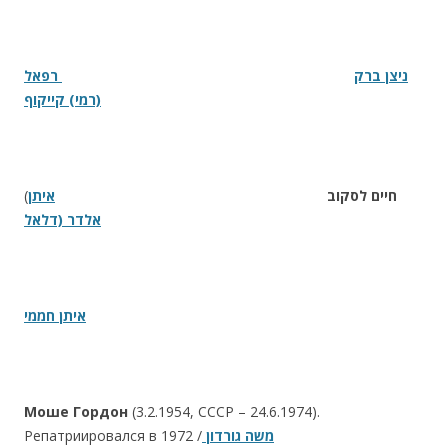
ניצן ברק
רפאל
(רמי) קייקוף
(
איתן
חיים לסקוב
אלדר (דלאל
איתן חממי
Моше Гордон
(3.2.1954, СССР – 24.6.1974).
Репатриировался в 1972 /
משה גורדון