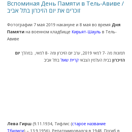
Вспоминая День Памяти в Тель-Авиве /
זוכרים את יום הזיכרון בתל אביב
Фотографии 7 мая 2019 накануне и 8 мая во время
Дня
Памяти
на военном кладбище
Кирьят-Шауль
в Тель-
Авиве
תמונות מה -7 למאי 2019, ערב יום הזיכרון ומה -8 למאי, במהלך
יום
הזיכרון
בבית העלמין הצבאי
קריית שאול
בתל אביב
Лева Гирш
(9.11.1934, Тифлис (
старое название
Тбилиси
) – 13.9.1956). Репатриировался в 1948. Погиб в