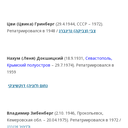
Цви (Цвика) Гринберг
(29.4.1944, СССР – 1972).
Репатриировался в 1948 /
צבי (צביקה) גרינברג
Нахум (Леня)
Докшицкий
(18.9.1931,
Севастополь,
Крымский полуостров
– 29.7.1974). Репатриировался в
1959
נחום (לוניה) דוקשיצקי
Владимир Зибенберг
(2.10. 1946, Прокопьевск,
Кемеровская обл. – 20.04.1975). Репатриировался в 1972 /
ולדימיר זיבנברג