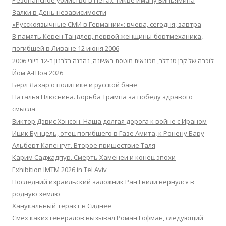
Резонансное убийство в Петах-Тикве Иману Биньямина
Залки в День независимости
«Русскоязычные СМИ в Германии»: вчера, сегодня, завтра
В память Керен Тандлер, первой женщины-бортмеханика,
погибшей в Ливане 12 июня 2006
לזכרה של קרן טנדלר, מכונאית מוטסת ראשונה, נהרגה בלבנון ב-12 ביוני 2006
Йом А-Шоа 2026
Берл Лазар о политике и русской бане
Наталья Плюснина. Борьба Трампа за победу здравого
смысла
Виктор Дэвис Хэнсон. Наша долгая дорога к войне с Ираном
Ицик Бунцель, отец погибшего в Газе Амита, к Ронену Бару
Альберт Капенгут. Второе пришествие Таля
Карим Саджадпур. Смерть Хаменеи и конец эпохи
Exhibition IMTM 2026 in Tel Aviv
Последний израильский заложник Ран Гвили вернулся в
родную землю
Ханукальный теракт в Сиднее
Смех каких генералов вызывал Роман Гофман, следующий