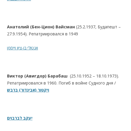
Анатолий (Бен-Цион) Вайсман
(25.2.1937, Будапешт –
27.9.1954). Репатриировался в 1949
אנטולי בו-ציון וייסמן
Виктор (Авигдор) Барабаш
(25.10.1952 – 18.10.1973).
Репатриировался в 1960. Погиб в войне Судного дня /
ויקטור (אביגדור) ברבש
יעקב לברבוים