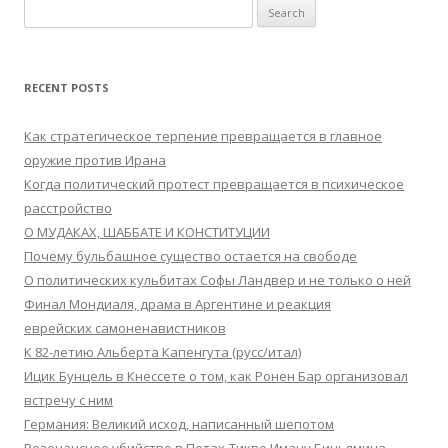
Search
for:
RECENT POSTS
Как стратегическое терпение превращается в главное
оружие против Ирана
Когда политический протест превращается в психическое
расстройство
О МУДАКАХ, ШАББАТЕ И КОНСТИТУЦИИ
Почему бульбашное существо остается на свободе
О политических кульбитах Софы Ландвер и не только о ней
Финал Мондиаля, драма в Аргентине и реакция
еврейских самоненавистников
К 82-летию Альберта Капенгута (русс/итал)
Ицик Бунцель в Кнессете о том, как Ронен Бар организовал
встречу с ним
Германия: Великий исход, написанный шепотом