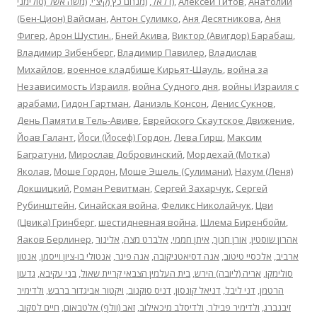
(משה אשל (סולימני
,
(מנחם כץ (קיצ'י
,
(דלאל
,
Алексей Титов
,
Анатолий
(Бен-Цион) Вайсман
,
Антон Сулимко
,
Аня Десятникова
,
Аня
Фигер
,
Арон Шустин.
,
Бней Акива
,
Виктор (Авигдор) Барабаш
,
Владимир Зибенберг
,
Владимир Павилер
,
Владислав
Михайлов
,
военное кладбище Кирьят-Шауль
,
война за
Независимость Израиля
,
война Судного дня
,
войны Израиля с
арабами
,
Гидон Гартман
,
Даниэль Консон
,
Денис Сукнов
,
День Памяти в Тель-Авиве
,
Еврейского Скаутское Движение
,
Йоав Галант
,
Йоси (Йосеф) Гордон
,
Лева Гирш
,
Максим
Багратуни
,
Мирослав Добровинский
,
Мордехай (Мотка)
Яколав
,
Моше Гордон
,
Моше Эшель (Сулимани)
,
Нахум (Леня)
Докшицкий
,
Роман Ревитман
,
Сергей Захарчук
,
Сергей
Рубинштейн
,
Синайская война
,
Феликс Николайчук
,
Цви
(Цвика) Гринберг
,
шестидневная война
,
Шлема Биренбойм
,
Яаков Берлинер
,
אלינור
,
אלברט מצה
,
איתן חממי
,
אורן חנוך
,
אהרון שוסטין
אנטון
,
אנטולי בו-ציון וייסמן
,
אנה פיגר
,
אנה דסיאטניקובה
,
אלכסיי טיטוב
,
ארביב
גדעון
,
בני עקיבא
,
בית העלמין הצבאי קריית שאול
,
אריה (ליובה) הירש
,
סולימקו
ולדימיר
,
ויקטור אביגדור ברבש
,
דניס סוקנוב
,
דניאל קונסון
,
דני ליבל
,
הרטמן
,
חיים לסקוב
,
זאב (וולף) אלטבאום
,
ולדיסלב מיכאילוב
,
ולדימיר פבילר
,
זיבנברג