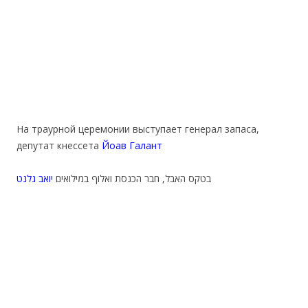
На траурной церемонии выступает генерал запаса,
депутат кнессета
Йоав Галант
בטקס האבל, חבר הכנסת ואלוף במילואים
יואב גלנט