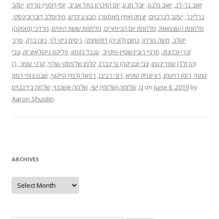
יעקב
,
יוסי (יוסף) גורדון
,
יום הזיכרון בתל אביב
,
יובל מנע
,
יואב גלנט
,
יואב בר-לב
,
מירוסלב דוברובינסקי
,
מבצע קדש
,
יצחק (איזי) מאסטרו
,
יעקב לברבוים
,
ברלינר
מרדכי (מוטקה)
,
מלחמת ששת הימים
,
מלחמת יום הכיפורים
,
מלחמת העצמאות
סרג'
,
ניצן ברק
,
ניסים ניקי לוי
,
נחום (לוניה) דוקשיצקי
,
משה גורדון
,
יקולב
צבי
,
פליקס ניקולאיצ'וק
,
ענבל נקסון
,
סרגיי רובינשטיין-פוקייב
,
זכרי-זכרצוק
רו
,
קרני עומר
,
קלמן שלפסקי-שלף
,
צבי (צביקה) גרינברג
,
(הרולד) שפרינגמן
שבט צופי רמת
,
רפאל (רמי) קייקוף
,
רוני רביבו
,
רון יצחק קוקיא
,
רומן רויטמן
,
קמחי
שלמה בירנבוים
,
שלמה אשכנזי
,
שלומה (שלומי) ישי
,
גן
on
June 6, 2019
by
Aaron Shustin
.
ARCHIVES
Archives