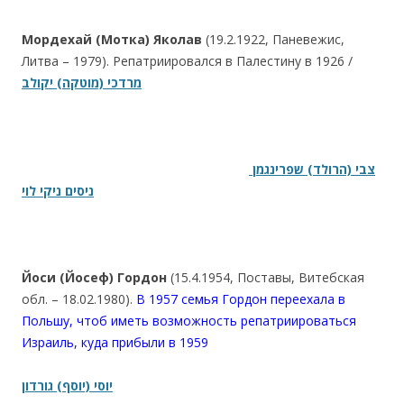
Мордехай (Мотка) Яколав
(19.2.1922, Паневежис,
Литва – 1979). Репатриировался в Палестину в 1926 /
מרדכי (מוטקה) יקולב
צבי (הרולד) שפרינגמן
ניסים ניקי לוי
Йоси (Йосеф) Гордон
(15.4.1954, Поставы, Витебская
обл. – 18.02.1980).
В 1957 семья Гордон переехала в
Польшу, чтоб иметь возможность репатриироваться
Израиль, куда прибыли в 1959
יוסי (יוסף) גורדון