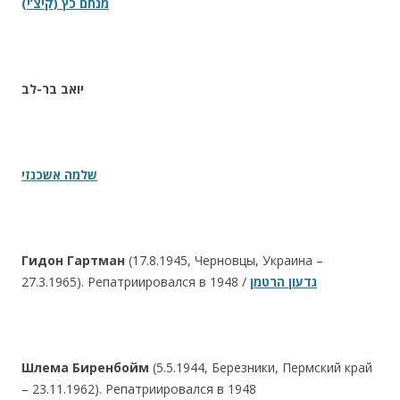
(מנחם כץ (קיצ’י
יואב בר-לב
שלמה אשכנזי
Гидон Гартман
(17.8.1945, Черновцы, Украина –
27.3.1965). Репатриировался в 1948 /
גדעון הרטמן
Шлема Биренбойм
(5.5.1944, Березники, Пермский край
– 23.11.1962). Репатриировался в 1948