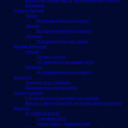
Еврейские памятники и достопримечательности
Германии
Страны Балтии
Литва
История литовских евреев
Латвия
История латвийских евреев
Эстония
История эстонских евреев
Грузия, Молдова
Грузия
Грузия и евреи
От древности до наших дней
Молдова
История молдавских евреев
Холокост
Помнить и не забывать
Праведники народов мира
Антисемитизм
Статьи об антисемитизме и погромах
Факты о преступлениях на почве антисемитизма
Израиль
История Израиля
7 октября 2023
Герои войн с террористами