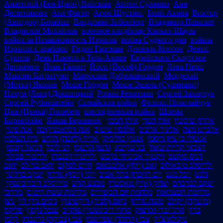
Анатолий (Бен-Цион) Вайсман
,
Антон Сулимко
,
Аня
Десятникова
,
Аня Фигер
,
Арон Шустин.
,
Бней Акива
,
Виктор
(Авигдор) Барабаш
,
Владимир Зибенберг
,
Владимир Павилер
,
Владислав Михайлов
,
военное кладбище Кирьят-Шауль
,
война за Независимость Израиля
,
война Судного дня
,
войны
Израиля с арабами
,
Гидон Гартман
,
Даниэль Консон
,
Денис
Сукнов
,
День Памяти в Тель-Авиве
,
Еврейского Скаутское
Движение
,
Йоав Галант
,
Йоси (Йосеф) Гордон
,
Лева Гирш
,
Максим Багратуни
,
Мирослав Добровинский
,
Мордехай
(Мотка) Яколав
,
Моше Гордон
,
Моше Эшель (Сулимани)
,
Нахум (Леня) Докшицкий
,
Роман Ревитман
,
Сергей Захарчук
,
Сергей Рубинштейн
,
Синайская война
,
Феликс Николайчук
,
Цви (Цвика) Гринберг
,
шестидневная война
,
Шлема
Биренбойм
,
Яаков Берлинер
,
,
איתן חממי
,
אורן חנוך
,
אהרון שוסטין
,
אנה פיגר
,
אנה דסיאטניקובה
,
אלכסיי טיטוב
,
אלינור ארביב
,
אלברט מצה
בית העלמין
,
אריה (ליובה) הירש
,
אנטון סולימקו
,
אנטולי בו-ציון וייסמן
,
דניאל קונסון
,
דני ליבל
,
גדעון הרטמן
,
בני עקיבא
,
הצבאי קריית שאול
,
ולדימיר פבילר
,
ולדימיר זיבנברג
,
ויקטור אביגדור ברבש
,
דניס סוקנוב
יואב
,
יואב בר-לב
,
חיים לסקוב
,
זאב (וולף) אלטבאום
,
ולדיסלב מיכאילוב
,
יעקב ברלינר
,
יוסי (יוסף) גורדון
,
יום הזיכרון בתל אביב
,
יובל מנע
,
גלנט
,
מירוסלב דוברובינסקי
,
מבצע קדש
,
יצחק (איזי) מאסטרו
,
יעקב לברבוים
מרדכי
,
מלחמת ששת הימים
,
מלחמת יום הכיפורים
,
מלחמת העצמאות
ניצן
,
ניסים ניקי לוי
,
נחום (לוניה) דוקשיצקי
,
משה גורדון
,
(מוטקה) יקולב
פליקס
,
ענבל נקסון
,
סרגיי רובינשטיין-פוקייב
,
סרג' זכרי-זכרצוק
,
ברק
קלמן
,
צבי (צביקה) גרינברג
,
צבי (הרולד) שפרינגמן
,
ניקולאיצ'וק