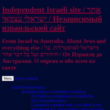
Independent Israeli site / אתר
ישראלי עצמאי / Независимый
израильский сайт
From Israel to Australia. About Jews and
everything else / מישראל לאוסטרליה. על
היהודים ועל כל דבר אחר / От Израиля до
Австралии. О евреях и обо всем на
свете
Skip to content
Menu
Еврейская Беларусь
История евреев Калинкович и района
История калинковичского еврейства
Послевоенная жизнь
Сохраним в памяти дом и его обитателей
Вспомним тех, кто оставил след в истории