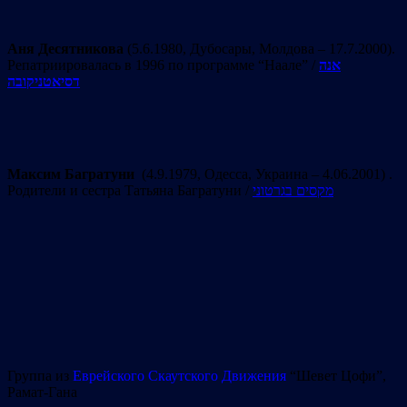
Аня Десятникова
(5.6.1980, Дубосары, Молдова – 17.7.2000).
Репатриировалась в 1996 по программе “Наале” /
אנה
דסיאטניקובה
Максим Багратуни
(4.9.1979, Одесса, Украина – 4.06.2001) .
Родители и сестра Татьяна Багратуни /
מקסים בגרטוני
Группа из
Еврейского Скаутского Движения
“Шевет Цофи”,
Рамат-Гана