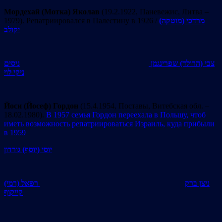
Мордехай (Мотка) Яколав
(19.2.1922, Паневежис, Литва –
1979). Репатриировался в Палестину в 1926 /
מרדכי (מוטקה)
יקולב
צבי (הרולד) שפרינגמן
ניסים
ניקי לוי
Йоси (Йосеф) Гордон
(15.4.1954, Поставы, Витебская обл. –
18.02.1980).
В 1957 семья Гордон переехала в Польшу, чтоб
иметь возможность репатриироваться Израиль, куда прибыли
в 1959
יוסי (יוסף) גורדון
ניצן ברק
רפאל (רמי)
קייקוף