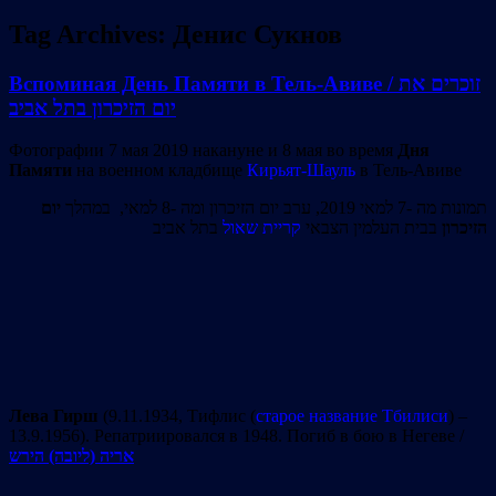
Tag Archives:
Денис Сукнов
Вспоминая День Памяти в Тель-Авиве / זוכרים את
יום הזיכרון בתל אביב
Фотографии 7 мая 2019 накануне и 8 мая во время
Дня
Памяти
на военном кладбище
Кирьят-Шауль
в Тель-Авиве
תמונות מה -7 למאי 2019, ערב יום הזיכרון ומה -8 למאי, במהלך
יום
הזיכרון
בבית העלמין הצבאי
קריית שאול
בתל אביב
Лева Гирш
(9.11.1934, Тифлис (
старое название Тбилиси
) –
13.9.1956). Репатриировался в 1948. Погиб в бою в Негеве /
אריה (ליובה) הירש