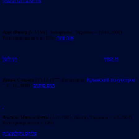
מירוסלב דוברובינסקי
Аня Фигер
(9.4.1981, Запорожье, Украина – 19.10.2000).
Репатрировалась в 1995 /
אנה פיגר
רו קמחי
דני ליבל
Денис Сукнов
(29.12.1977, Евпатория,
Крымский полуостров
– 17.11.2000) /
דניס סוקנוב
Феликс Николайчук
(2.10.1983, Днепр, Украина – 9.9.2003).
Репатриировался в 1996
פליקס ניקולאיצ’וק