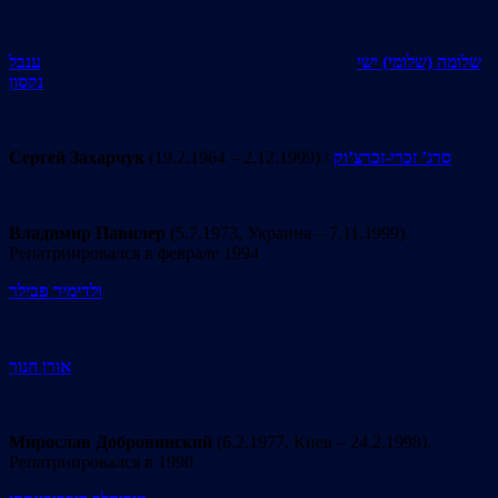
שלומה (שלומי) ישי
ענבל
נקסון
Сергей Захарчук
(19.2.1964 – 2.12.1999) /
סרג’ זכרי-זכרצ’וק
Владимир Павилер
(5.7.1973, Украина – 7.11.1999).
Репатриировался в феврале 1994
ולדימיר פבילר
אורן חנוך
Мирослав Добровинский
(6.2.1977, Киев – 24.2.1998).
Репатриировался в 1990