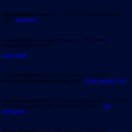
Даниэль Консон
(23.9.1963 – 27.7.2004). Репатриировался в
1980 /
דניאל קונסון
Алексей Титов
(13.4.1979, Казахстан – 22.08.2001).
Репатриировался в 1998
אלכסיי טיטוב
Сергей Рубинштейн
(4.9.1978, Москва – 12.11.2000).
Репатриировался в начале ноября 1996 /
סרגיי רובינשטיין-פוקייב
Аня Десятникова
(5.6.1980, Дубосары, Молдова – 17.7.2000).
Репатриировалась в 1996 по программе “Наале” /
אנה
דסיאטניקובה
Роман Ревитман
(23.11.1979, Тбилиси – 26.5.2000).