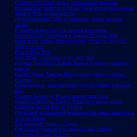
Германия: Великий исход, написанный шепотом
Резонансное убийство в Петах-Тикве Иману Биньямина
Залки в День независимости
«Русскоязычные СМИ в Германии»: вчера, сегодня,
завтра
В память Керен Тандлер, первой женщины-
бортмеханика, погибшей в Ливане 12 июня 2006
לזכרה של קרן טנדלר, מכונאית מוטסת ראשונה, נהרגה בלבנון
ב-12 ביוני 2006
Йом А-Шоа 2026
Берл Лазар о политике и русской бане
Наталья Плюснина. Борьба Трампа за победу здравого
смысла
Виктор Дэвис Хэнсон. Наша долгая дорога к войне с
Ираном
Ицик Бунцель, отец погибшего в Газе Амита, к Ронену
Бару
Альберт Капенгут. Второе пришествие Таля
Карим Саджадпур. Смерть Хаменеи и конец эпохи
Exhibition IMTM 2026 in Tel Aviv
Последний израильский заложник Ран Гвили вернулся в
родную землю
Ханукальный теракт в Сиднее
Смех каких генералов вызывал Роман Гофман,
следующий глава Моссада