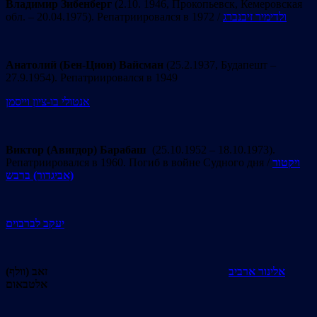
Владимир Зибенберг
(2.10. 1946, Прокопьевск, Кемеровская
обл. – 20.04.1975). Репатриировался в 1972 /
ולדימיר זיבנברג
Анатолий (Бен-Цион) Вайсман
(25.2.1937, Будапешт –
27.9.1954). Репатриировался в 1949
אנטולי בו-ציון וייסמן
Виктор (Авигдор) Барабаш
(25.10.1952 – 18.10.1973).
Репатриировался в 1960. Погиб в войне Судного дня /
ויקטור
(אביגדור) ברבש
יעקב לברבוים
אלינור ארביב
זאב (וולף)
אלטבאום