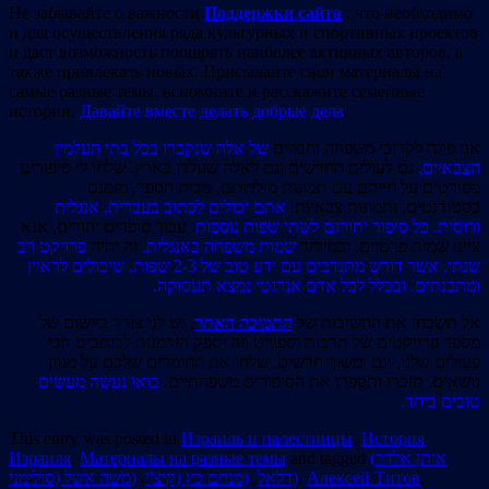
Не забывайте о важности
Поддержки сайта
, что необходимо
и для осуществления ряда культурных и спортивных проектов
и даст возможность поощрять наиболее активных авторов, а
также привлекать новых. Присылайте свои материалы на
самые разные темы, вспомните и расскажите семейные
истории.
Давайте вместе делать добрые дела
.
אני פונה לקרובי משפחה וחברים
של אלה שנקברו בכל בתי העלמין
הצבאיים,
גם לעולים החדשים וגם לאלה שנולדו בארץ. שלחו לי סיפורים
מפורטים על חייהם עם תמונות מילדותם, מבית הספר, מזמנם
כסטודנטים, ותמונות צבאיות.
אתם יכולים לכתוב בעברית, אנגלית
ורוסית. כל סיפור יתורגם לשתי שפות נוספות
. עבור סופרים יהודים, אנא
ציינו שמות פרטיים, ובמיוחד
שמות משפחה באנגלית.
זה יהיה
פרויקט רב
שנתי, אשר דורש מתנדבים עם ידע טוב של 2-3 שפות, שיכולים לראיין
ומתכנתים. ובכלל לכל אדם אנרגטי נמצא תעסוקה.
אל תשכחו את החשיבות של
התמיכה האתר
, יש לנו צורך ביישום של
מספר פרויקטים של תרבות וספורט וזה יספק הזדמנות לכותבים הכי
פעילים שלנו, וגם ימשוך חדשים. שלחו את החומרים שלכם על מגוון
נושאים, תזכרו ותספרו את הסיפורים משפחתיים.
בואו נעשה מעשים
טובים ביחד.
This entry was posted in
Израиль и палестинцы
,
История
Израиля
,
Материалы на разные темы
and tagged
(איתן אלדר
(משה אשל (סולימני
,
(מנחם כץ (קיצ'י
,
(דלאל
,
Алексей Титов
,