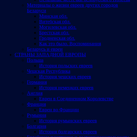
Материалы о жизни евреев других городов
Беларуси
Минская обл.
Витебская обл.
Могилевская обл.
Брестская обл.
Гродненская обл.
Как это было. Воспоминания
Беларусь и евреи
СТРАНЫ ЗАПАДНОЙ ЕВРОПЫ
Польша
История польских евреев
Чешская Республика
История чешских евреев
Германия
История немецких евреев
Англия
Евреи в Соединенном Королевстве
Франция
Евреи во Франции
Румыния
История румынских евреев
Болгария
История болгарских евреев