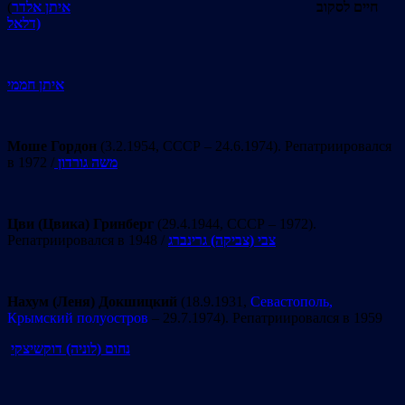
(
איתן אלדר
חיים לסקוב
(דלאל
איתן חממי
Моше Гордон
(3.2.1954, СССР – 24.6.1974). Репатриировался
в 1972 /
משה גורדון
Цви (Цвика) Гринберг
(29.4.1944, СССР – 1972).
Репатриировался в 1948 /
צבי (צביקה) גרינברג
Нахум (Леня)
Докшицкий
(18.9.1931,
Севастополь,
Крымский полуостров
– 29.7.1974). Репатриировался в 1959
נחום (לוניה) דוקשיצקי