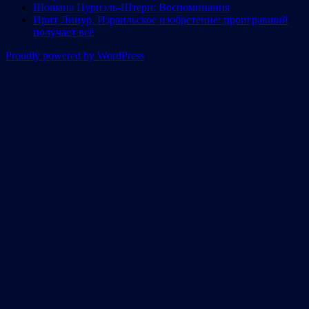
Шошана Цуриэль-Штерн: Воспоминания
Ирит Линур. Израильское изобретение: проигравший
получает всё
Proudly powered by WordPress