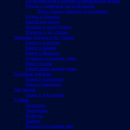
Об интересном и разном из израильской жизни
Города и памятные места Израиляl
Петах-Тиква: прошлое и настоящее
Отдых в Израиле
Еврейские песни
Израиль и палестинцы
Израиль и др. страны
Америка, Канада и др. страны
Евреи в Америке
Евреи в Канаде
Евреи в Мексике
О евреях из разных стран
Иные страны
Еврейскими маршрутами
Северная Америка
Евреи в Аргентине
Евреи в Бразилии
Австралия
Евреи в Австралии
В Мире
Политика
Экономика
Культура
Хайтек
Россия и остальной мир