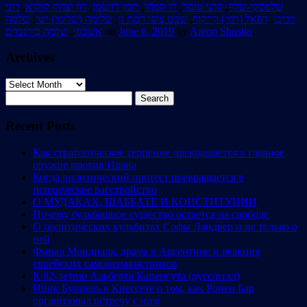
רוני
,
רון יצחק קוקיא
,
רומן רויטמן
,
רו קמחי
,
קרני עומר
,
שלפסקי-שלף
שלמה
,
שלומה (שלומי) ישי
,
שבט צופי רמת גן
,
רפאל (רמי) קייקוף
,
רביבו
שלמה בירנבוים
,
אשכנזי
on
June 6, 2019
by
Aaron Shustin
.
Archives
Archives
Search
for:
Recent Posts
Как стратегическое терпение превращается в главное
оружие против Ирана
Когда политический протест превращается в
психическое расстройство
О МУДАКАХ, ШАББАТЕ И КОНСТИТУЦИИ
Почему бульбашное существо остается на свободе
О политических кульбитах Софы Ландвер и не только о
ней
Финал Мондиаля, драма в Аргентине и реакция
еврейских самоненавистников
К 82-летию Альберта Капенгута (русс/итал)
Ицик Бунцель в Кнессете о том, как Ронен Бар
организовал встречу с ним