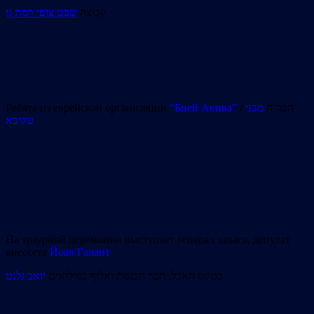
קבוצה
שבט צופי רמת גן
Ребята из еврейской организации
“Бней Акива”
מבני
/ חבר’ה
עקיבא
На траурной церемонии выступает генерал запаса, депутат
кнессета
Йоав Галант
בטקס האבל, חבר הכנסת ואלוף במילואים
יואב גלנט