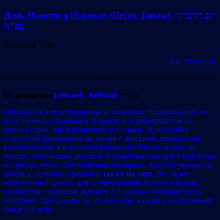
День Памяти в Израиле (Петах-Тиква) / יום הזיכרון
בפ”ת
18 апреля 2018
18 באפריל 2018
*******************************************************
От редактора
belisrael
/
belisrael
מעורך
Обращаюсь к родственникам и знакомым, похороненных на
всех военных кладбищах Израиля, как репатриантов из
разных стран, так и родившихся в стране. Присылайте
подробные рассказы об их жизни с детскими, школьными,
студенческими и военными снимками. Писать можно на
иврите, английском, русском. Каждый рассказ будет переведен
на два др. языка. Для пишущих на иврите, просьба указывать
имена и, особенно, фамилии
также на англ
. Это будет
многолетний проект, для осуществления которого нужны
волонтеры с хорошим знанием 2-3 языков, умеющие брать
интервью, программисты, да и вообще каждому энергичному
найдется дело.