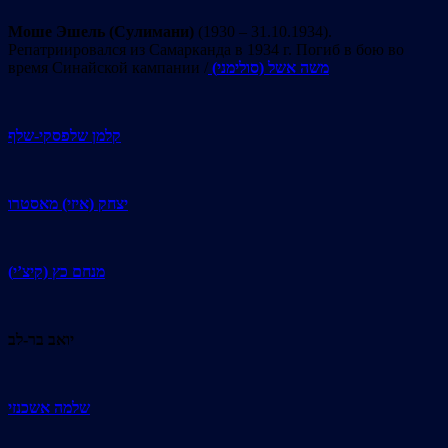
Моше Эшель (Сулимани)
(1930 – 31.10.1934).
Репатриировался из Самарканда в 1934 г. Погиб в бою во
время Синайской кампании /
(משה אשל (סולימני
קלמן שלפסקי-שלף
יצחק (איזי) מאסטרו
(מנחם כץ (קיצ’י
יואב בר-לב
שלמה אשכנזי