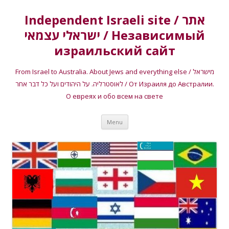
Independent Israeli site / אתר
ישראלי עצמאי / Независимый
израильский сайт
From Israel to Australia. About Jews and everything else / מישראל
לאוסטרליה. על היהודים ועל כל דבר אחר / От Израиля до Австралии.
О евреях и обо всем на свете
Skip
Menu
to
content