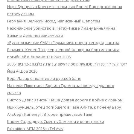
Ицик Бунцель в Кнессете о том, как Ронен Бар организовал
встречу с ним
Германия: Великий исход, написанный шепотом
Резонансное убийство в Петах-Тикве Иману Биньямина
Залки в День независимости
«Русскоязычные СМИ в Германии»: вчера, сегодня, завтра
В память Керен Тандлер, первой женщины-бортмеханика,
погибшей в Ливане 12 июня 2006
לזכרה של קרן טנדלר, מכונאית מוטסת ראשונה, נהרגה בלבנון ב-12 ביוני 2006
Йом А-Шоа 2026
Берл Лазар о политике и русской бане
Наталья Плюснина. Борьба Трампа за победу здравого
смысла
Виктор Дэвис Хэнсон. Наша долгая дорога к войне с Ираном
Ицик Бунцель, отец погибшего в Газе Амита, к Ронену Бару
Альберт Капенгут. Второе пришествие Таля
Карим Саджадпур. Смерть Хаменеи и конец эпохи
Exhibition IMTM 2026 in Tel Aviv