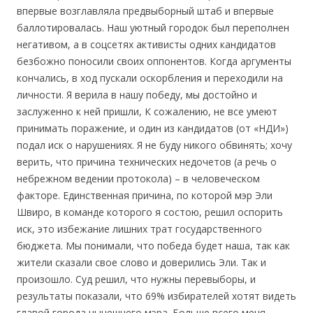
впервые возглавляла предвыборный штаб и впервые
баллотировалась. Наш уютный городок был переполнен
негативом, а в соцсетях активисты одних кандидатов
безбожно поносили своих оппонентов. Когда аргументы
кончались, в ход пускали оскорбления и переходили на
личности. Я верила в нашу победу, мы достойно и
заслуженно к ней пришли, К сожалению, не все умеют
принимать поражение, и один из кандидатов (от «НДИ»)
подал иск о нарушениях. Я не буду никого обвинять; хочу
верить, что причина технических недочетов (а речь о
небрежном ведении протокола) – в человеческом
факторе. Единственная причина, по которой мэр Эли
Швиро, в команде которого я состою, решил оспорить
иск, это избежание лишних трат государственного
бюджета. Мы понимали, что победа будет наша, так как
жители сказали свое слово и доверились Эли. Так и
произошло. Суд решил, что нужны перевыборы, и
результаты показали, что 69% избирателей хотят видеть
главой города нынешнего мэра. Больше всего меня