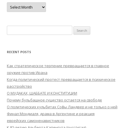
Archives
Search
for:
RECENT POSTS
Как стратегическое терпение превращается в главное
оружие против Ирана
Когда политический протест превращается в психическое
расстройство
О МУДАКАХ, ШАББАТЕ И КОНСТИТУЦИИ
Почему бульбашное существо остается на свободе
О политических кульбитах Софы Ландвер и не только о ней
Финал Мондиаля, драма в Аргентине и реакция
еврейских самоненавистников
К 82-летию Альберта Капенгута (русс/итал)