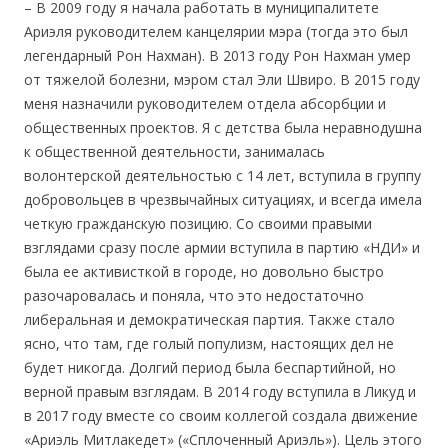
– В 2009 году я начала работать в муниципалитете
Ариэля руководителем канцелярии мэра (тогда это был
легендарный Рон Нахман). В 2013 году Рон Нахман умер
от тяжелой болезни, мэром стал Эли Швиро. В 2015 году
меня назначили руководителем отдела абсорбции и
общественных проектов. Я с детства была неравнодушна
к общественной деятельности, занималась
волонтерской деятельностью с 14 лет, вступила в группу
добровольцев в чрезвычайных ситуациях, и всегда имела
четкую гражданскую позицию. Со своими правыми
взглядами сразу после армии вступила в партию «НДИ» и
была ее активисткой в городе, но довольно быстро
разочаровалась и поняла, что это недостаточно
либеральная и демократическая партия. Также стало
ясно, что там, где голый популизм, настоящих дел не
будет никогда. Долгий период была беспартийной, но
верной правым взглядам. В 2014 году вступила в Ликуд и
в 2017 году вместе со своим коллегой создала движение
«Ариэль Митлакедет» («Сплоченный Ариэль»). Цель этого