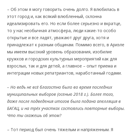
– Об этом я могу говорить очень долго. Я влюбилась в
этот город и, как всякий влюбленный, склонна
идеализировать его. Но если более серьезно и вкратце,
то у нас необычная атмосфера, люди какие-то особо
открытые и все ладят, уважают друг друга, хотя и
принадлежат к разным общинам. Помимо всего, в Ариэле
мы имеем высокий уровень образования, изобилие
кружков и городских культурных мероприятий как для
взрослых, так и для детей, а главное – опыт приема и
интеграции новых репатриантов, наработанный годами.
– Но ведь не вс
ё благостно было во время последних
муниципальных выборов
(осенью 2018 г.). Более того,
даже после подведения итогов был
а подана апелляция в
БАГАЦ
, и на трёх участках состоялись повторные выборы.
Что ты скажешь об этом
?
– Тот период был очень тяжелым и напряженным. Я