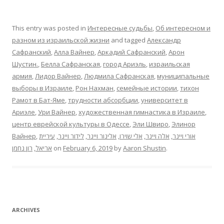
This entry was posted in
Интересные судьбы
,
Об интересном и
разном из израильской жизни
and tagged
Александр
Сафранский
,
Алла Вайнер
,
Аркадий Сафранский
,
Арон
Шустин.
,
Белла Сафранская
,
город Ариэль
,
израильская
армия
,
Лидор Вайнер
,
Людмила Сафранская
,
муниципальные
выборы в Израиле
,
Рон Нахман
,
семейные истории
,
тихон
Рамот в Бат-Яме
,
трудности абсорбции
,
университет в
Ариэле
,
Ури Вайнер
,
художественная гимнастика в Израиле
,
центр еврейской культуры в Одессе
,
Эли Швиро
,
Элинор
Вайнер
,
עיריית
,
לידור ויינר
,
אלינור ויינר
,
אלי שוירו
,
אלה ויינר
,
אורי ויינר
רון נחמן
,
אריאל
on
February 6, 2019
by
Aaron Shustin
.
ARCHIVES