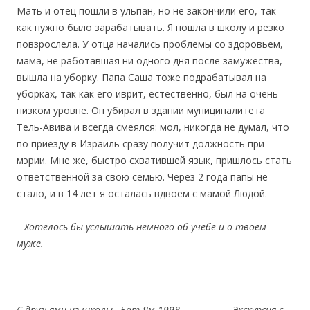
Мать и отец пошли в ульпан, но не закончили его, так
как нужно было зарабатывать. Я пошла в школу и резко
повзрослела. У отца начались проблемы со здоровьем,
мама, не работавшая ни одного дня после замужества,
вышла на уборку. Папа Саша тоже подрабатывал на
уборках, так как его иврит, естественно, был на очень
низком уровне. Он убирал в здании муниципалитета
Тель-Авива и всегда смеялся: мол, никогда не думал, что
по приезду в Израиль сразу получит должность при
мэрии. Мне же, быстро схватившей язык, пришлось стать
ответственной за свою семью. Через 2 года папы не
стало, и в 14 лет я осталась вдвоем с мамой Людой.
– Хотелось бы услышать немного об учебе и
о твое
м
муже.
С друзьями из школы, Бат-Ям 1998 Экскурсия с