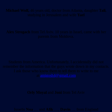
Michael Wolf,
46 years old, doctor from Atlanta, daughter
Tali
,
studying in Jerusalem and wife
Yael
Alex Strogach
from Tel Aviv. 10 years in Israel, came with her
parents from Moldova.
Students from America. Unfortunately, I accidentally did not
remember the information that the guys wrote down in my contacts.
I ask those who know them to tell them to write to me
at
amigosh4@gmail.com
Orly Moyal
and
Joni
from Tel Aviv
Israelis
Noa
… and
Afik
…,
Davin
… from England