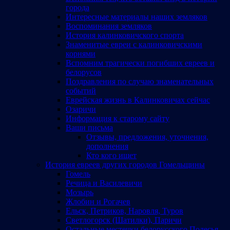
города
Интересные материалы наших земляков
Воспоминания земляков
История калинковичского спорта
Знаменитые евреи с калинковичскими
корнями
Вспомним трагически погибших евреев и
белорусов
Поздравления по случаю знаменательных
событий
Еврейская жизнь в Калинковичах сейчас
Озаричи
Информация к старому сайту
Ваши письма
Отзывы, предложения, уточнения,
дополнения
Кто кого ищет
История евреев других городов Гомельщины
Гомель
Речица и Василевичи
Мозырь
Жлобин и Рогачев
Ельск, Петриков, Наровля, Туров
Светлогорск (Шатилки), Паричи
Остальные местечки белорусского Полесья