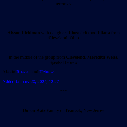
terrorists
Alyson Fieldman
with daughters
Lior
a (left) and
Eliana
from
Clevelend
, Ohio
In the middle of the group from
Clevelend
,
Meredith Weiss
.
Speaks Hebrew
Also in
Russian
and
Hebrew
Added January 20, 2024, 12:27
***
Doron Katz
Family of
Teaneck
, New Jersey