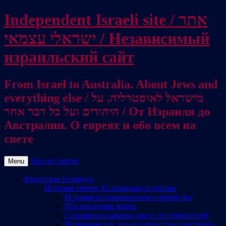
Independent Israeli site / אתר
ישראלי עצמאי / Независимый
израильский сайт
From Israel to Australia. About Jews and
everything else / מישראל לאוסטרליה. על
היהודים ועל כל דבר אחר / От Израиля до
Австралии. О евреях и обо всем на
свете
Skip to content
Menu
Еврейская Беларусь
История евреев Калинкович и района
История калинковичского еврейства
Послевоенная жизнь
Сохраним в памяти дом и его обитателей
Вспомним тех, кто оставил след в истории