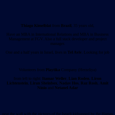
Thiago Kimelblat
from
Brazil
, 35 years old,
Have an MBA in International Relations and MBA in Business
Management at FGV. Also a full stack developer and project
manager.
One and a half years in Israel, lives in
Tel Aviv
. Looking for job
Volunteers from
Playtika
Company (Herzeliya)
from left to right:
Itamar Weller
,
Lian Roden
,
Liron
Lichtenstein
,
Liran Sheinbox
,
Nadav Hos
,
Raz Rosh
,
Amit
Ninio
and
Netanel Adar
near the wall with the pictures of the Israeli kidnapped by the Hamas