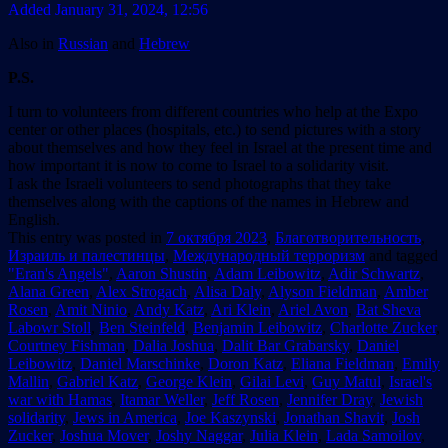
Added January 31, 2024, 12:56
Also in
Russian
and
Hebrew
P.S.
I turn to volunteers from different countries who help at the Expo
center or other places (hospitals, etc.) to send pictures with a story
about themselves and how they feel in Israel at the present time and
how important it is now to come to Israel to a solidarity visit.
I ask the Israeli volunteers to send photographs that they take
themselves along with the captions of the names in Hebrew and
English.
This entry was posted in
7 октября 2023
,
Благотворительность
,
Израиль и палестинцы
,
Международный терроризм
and tagged
"Eran's Angels"
,
Aaron Shustin
,
Adam Leibowitz
,
Adir Schwartz
,
Alana Green
,
Alex Strogach
,
Alisa Daly
,
Alyson Fieldman
,
Amber
Rosen
,
Amit Ninio
,
Andy Katz
,
Ari Klein
,
Ariel Avon
,
Bat Sheva
Labowr Stoll
,
Ben Steinfeld
,
Benjamin Leibowitz
,
Charlotte Zucker
,
Courtney Fishman
,
Dalia Joshua
,
Dalit Bar Grabarsky
,
Daniel
Leibowitz
,
Daniel Marschinke
,
Doron Katz
,
Eliana Fieldman
,
Emily
Mallin
,
Gabriel Katz
,
George Klein
,
Gilai Levi
,
Guy Matul
,
Israel's
war with Hamas
,
Itamar Weller
,
Jeff Rosen
,
Jennifer Dray
,
Jewish
solidarity
,
Jews in America
,
Joe Kaszynski
,
Jonathan Shavit
,
Josh
Zucker
,
Joshua Mover
,
Joshy Naggar
,
Julia Klein
,
Lada Samoilov
,