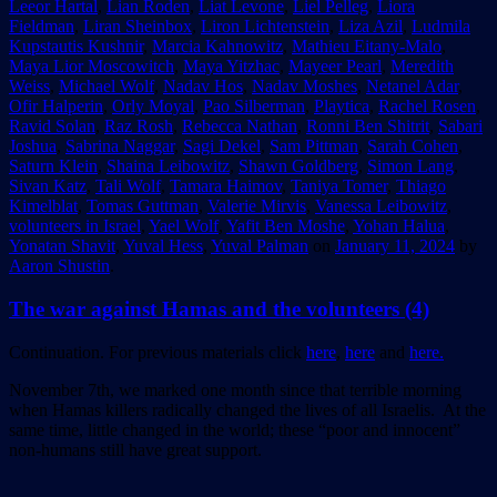
Leeor Hartal
,
Lian Roden
,
Liat Levone
,
Liel Pelleg
,
Liora
Fieldman
,
Liran Sheinbox
,
Liron Lichtenstein
,
Liza Azil
,
Ludmila
Kupstautis Kushnir
,
Marcia Kahnowitz
,
Mathieu Eitany-Malo
,
Maya Lior Moscowitch
,
Maya Yitzhac
,
Mayeer Pearl
,
Meredith
Weiss
,
Michael Wolf
,
Nadav Hos
,
Nadav Moshes
,
Netanel Adar
,
Ofir Halperin
,
Orly Moyal
,
Pao Silberman
,
Playtica
,
Rachel Rosen
,
Ravid Solan
,
Raz Rosh
,
Rebecca Nathan
,
Ronni Ben Shitrit
,
Sabari
Joshua
,
Sabrina Naggar
,
Sagi Dekel
,
Sam Pittman
,
Sarah Cohen
,
Saturn Klein
,
Shaina Leibowitz
,
Shawn Goldberg
,
Simon Lang
,
Sivan Katz
,
Tali Wolf
,
Tamara Haimov
,
Taniya Tomer
,
Thiago
Kimelblat
,
Tomas Guttman
,
Valerie Mirvis
,
Vanessa Leibowitz
,
volunteers in Israel
,
Yael Wolf
,
Yafit Ben Moshe
,
Yohan Halua
,
Yonatan Shavit
,
Yuval Hess
,
Yuval Palman
on
January 11, 2024
by
Aaron Shustin
.
The war against Hamas and the volunteers (4)
Continuation. For previous materials click
here
,
here
and
here.
November 7th, we marked one month since that terrible morning
when Hamas killers radically changed the lives of all Israelis. At the
same time, little changed in the world; these “poor and innocent”
non-humans still have great support.