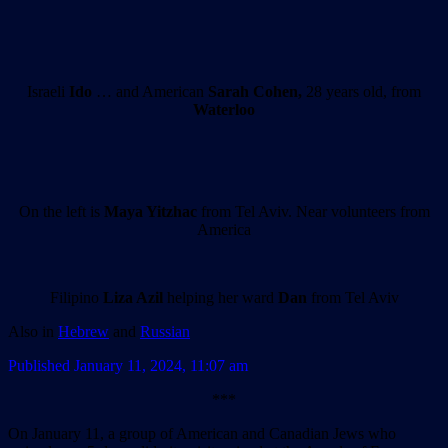
Israeli
Ido
… and American
Sarah Cohen,
28 years old, from
Waterloo
On the left is
Maya Yitzhac
from Tel Aviv. Near volunteers from
America
Filipino
Liza Azil
helping her ward
Dan
from Tel Aviv
Also in
Hebrew
and
Russian
Published January 11, 2024, 11:07 am
***
On January 11, a group of American and Canadian Jews who