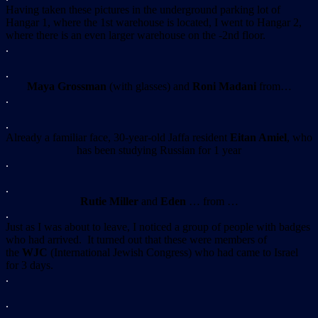
Having taken these pictures in the underground parking lot of
Hangar 1, where the 1st warehouse is located, I went to Hangar 2,
where there is an even larger warehouse on the -2nd floor.
.
.
Maya Grossman
(with glasses) and
Roni Madani
from…
.
.
Already a familiar face, 30-year-old Jaffa resident
Eitan Amiel
, who
has been studying Russian for 1 year
.
.
Rutie Miller
and
Eden
… from …
.
Just as I was about to leave, I noticed a group of people with badges
who had arrived. It turned out that these were members of
the
WJC
(International Jewish Congress) who had came to Israel
for 3 days.
.
.