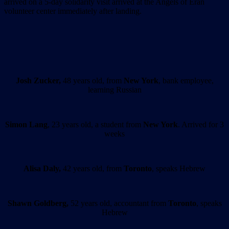
arrived on a 5-day solidarity visit arrived at the Angels of Eran
volunteer center immediately after landing.
Josh Zucker,
48 years old, from
New York
, bank employee,
learning Russian
Simon Lang
, 23 years old, a student from
New York
. Arrived for 3
weeks
Alisa Daly,
42 years old, from
Toronto
, speaks Hebrew
Shawn Goldberg,
52 years old, accountant from
Toronto
, speaks
Hebrew