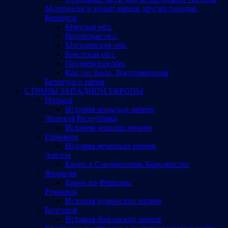
Материалы о жизни евреев других городов
Беларуси
Минская обл.
Витебская обл.
Могилевская обл.
Брестская обл.
Гродненская обл.
Как это было. Воспоминания
Беларусь и евреи
СТРАНЫ ЗАПАДНОЙ ЕВРОПЫ
Польша
История польских евреев
Чешская Республика
История чешских евреев
Германия
История немецких евреев
Англия
Евреи в Соединенном Королевстве
Франция
Евреи во Франции
Румыния
История румынских евреев
Болгария
История болгарских евреев