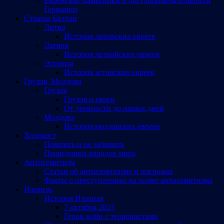
Еврейские памятники и достопримечательности
Германии
Страны Балтии
Литва
История литовских евреев
Латвия
История латвийских евреев
Эстония
История эстонских евреев
Грузия, Молдова
Грузия
Грузия и евреи
От древности до наших дней
Молдова
История молдавских евреев
Холокост
Помнить и не забывать
Праведники народов мира
Антисемитизм
Статьи об антисемитизме и погромах
Факты о преступлениях на почве антисемитизма
Израиль
История Израиля
7 октября 2023
Герои войн с террористами