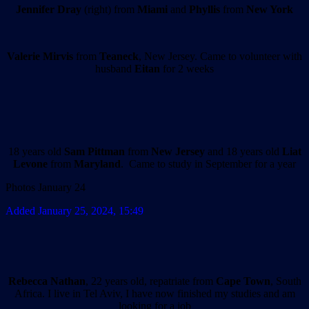
Jennifer Dray
(right) from
Miami
and
Phyllis
from
New York
Valerie Mirvis
from
Teaneck
, New Jersey. Came to volunteer with
husband
Eitan
for 2 weeks
18 years old
Sam Pittman
from
New Jersey
and 18 years old
Liat
Levone
from
Maryland
. Came to study in September for a year
Photos January 24
Added January 25, 2024, 15:49
Rebecca Nathan
, 22 years old, repatriate from
Cape Town
, South
Africa. I live in Tel Aviv, I have now finished my studies and am
looking for a job