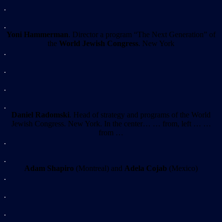
.
.
Yoni Hammerman
. Director a program “The Next Generation” of
the
World Jewish Congress
. New York
.
.
.
.
Daniel Radomski
. Head of strategy and programs of the World
Jewish Congress. New York. In the center… … from, left … …
from …
.
.
Adam Shapiro
(Montreal) and
Adela Cojab
(Mexico)
.
.
.