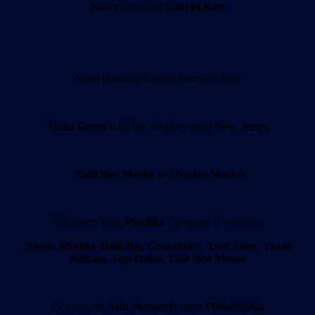
Noam
(left) and
Gabriel Katz
Yossi
(housing broker) from Tel Aviv
Alana Green
with her daughter from
New Jersey
Yafit Ben Moshe
and
Nadav Moshes
Volunteers from
Playtika
Company (Herzeliya)
Nadav Moshes
,
Dalit Bar Grabarsky
,
Ariel Avon
,
Yuval
Palman
,
Sagi Dekel
,
Yafit Ben Moshe
15 years old
Adir Schwartz
from
Philadelphia