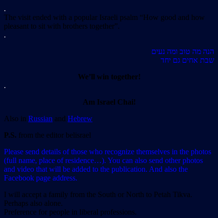
.
The visit ended with a popular Israeli psalm “How good and how
pleasant to sit with brothers together”.
.
הנה מה טוב ומה נעים
שבת אחים גם יחד
We’ll win together!
.
Am Israel Chai!
Also in
Russian
and
Hebrew
P.S.
from the editor belisrael
Please send details of those who recognize themselves in the photos
(full name, place of residence…). You can also send other photos
and video that will be added to the publication. And also the
Facebook page address.
I will accept a family from the South or North to Petah Tikva.
Perhaps also alone.
Preference for people in liberal professions.