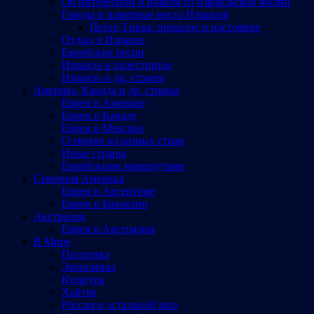
Об интересном и разном из израильской жизни
Города и памятные места Израиляl
Петах-Тиква: прошлое и настоящее
Отдых в Израиле
Еврейские песни
Израиль и палестинцы
Израиль и др. страны
Америка, Канада и др. страны
Евреи в Америке
Евреи в Канаде
Евреи в Мексике
О евреях из разных стран
Иные страны
Еврейскими маршрутами
Северная Америка
Евреи в Аргентине
Евреи в Бразилии
Австралия
Евреи в Австралии
В Мире
Политика
Экономика
Культура
Хайтек
Россия и остальной мир