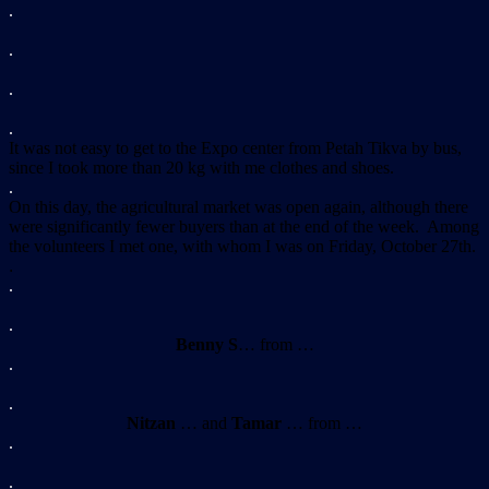
.
.
.
.
It was not easy to get to the Expo center from Petah Tikva by bus,
since I took more than 20 kg with me clothes and shoes.
.
On this day, the agricultural market was open again, although there
were significantly fewer buyers than at the end of the week. Among
the volunteers I met one, with whom I was on Friday, October 27th.
.
.
.
Benny S
… from …
.
.
Nitzan
… and
Tamar
… from …
.
.