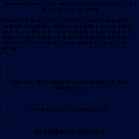
Mira Artzi Padan
, a yoga instructor who helped with the sales and
then bought some for herself
.
After leaving the place of sale, I talked to a person who bought a
cardboard of vegetables and fruits, whom I had previously noticed
when he was talking with volunteer
Benny
, and asked him to take a
photo. He left the purchase with his wife, returned and said that
Benny is his friend and that he would ask him for the link of the
website.
.
.
.
Shira Kass
,
Uri Kollman
,
Omri Dyaminshtein
and
Oren
Algranti
from …
.
.
Ela Fekete
(left) and
Stav Magen
from…
.
.
David Fadlon
from Rishon Lezion
.