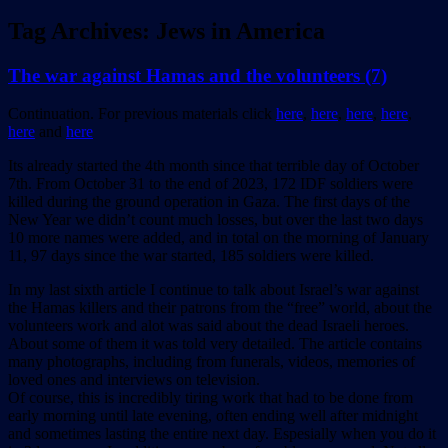
Tag Archives:
Jews in America
The war against Hamas and the volunteers (7)
Continuation. For previous materials click
here
,
here
,
here
,
here
,
here
and
here
Its already started the 4th month since that terrible day of October
7th. From October 31 to the end of 2023, 172 IDF soldiers were
killed during the ground operation in Gaza. The first days of the
New Year we didn’t count much losses, but over the last two days
10 more names were added, and in total on the morning of January
11, 97 days since the war started, 185 soldiers were killed.
In my last sixth article I continue to talk about Israel’s war against
the Hamas killers and their patrons from the “free” world, about the
volunteers work and alot was said about the dead Israeli heroes.
About some of them it was told very detailed. The article contains
many photographs, including from funerals, videos, memories of
loved ones and interviews on television.
Of course, this is incredibly tiring work that had to be done from
early morning until late evening, often ending well after midnight
and sometimes lasting the entire next day. Espesially when you do it