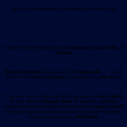
The people that responsible for preparing the delicious food
volunteers from Deetfield, Ilinois:
Joe Kaszynski
,
Shai
,
Shelly
and
Nehama
Daniel Marschinke
, 25 years old, from
Minneapolis
, … … from
Tel Aviv and
Thomas Guttman
, 30 years old, from
New York
.
Those who came to Israel under the Masa program:
Leeor Hartal
,
18 years old, from
Chicago
,
Dima
, 36 years old, from
Kyiv
,
worked as a television journalist and 36 years old
Jonathan Shavit
,
born in Ramat Gan, when Jonathan was 4 years old, his parents
moved to Holland, lives in
Rotterdam