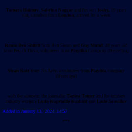
Tamara Haimov
,
Sabrina
Naggar
and her son
Joshy
, 19 years
old, a student from
London
, arrived for a week
Ronni Ben Shitrit
from Beit Shean and
Guy Matul
, 28 years old
from Petach Tikva, volunteers from
Playtika
Company (Herzeliya)
Sivan Katz
from Tel Aviv, a volunteer from
Playtica
company
(Herzeliya)
with the samovar, the journalist
Taniya Tomer
and the tourism
industry workers
Luda
Kupstaitis Kushnir
and
Lada Samoilov
Added in January 13, 2024, 14:57
***