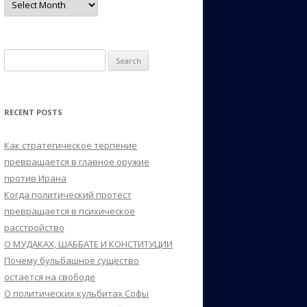
Search
for:
RECENT POSTS
Как стратегическое терпение
превращается в главное оружие
против Ирана
Когда политический протест
превращается в психическое
расстройство
О МУДАКАХ, ШАББАТЕ И КОНСТИТУЦИИ
Почему бульбашное существо
остается на свободе
О политических кульбитах Софы