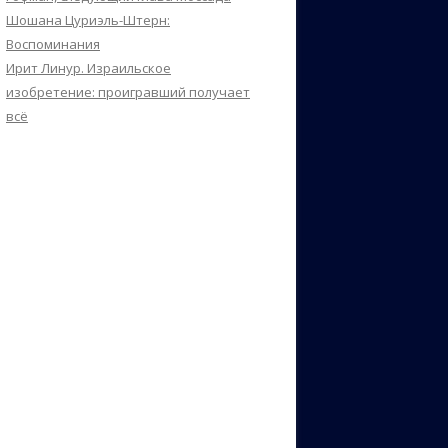
Шошана Цуриэль-Штерн:
Воспоминания
Ирит Линур. Израильское
изобретение: проигравший получает
всё