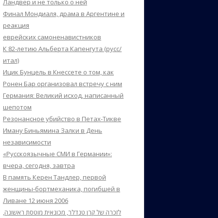
Ландвер и не только о ней
Финал Мондиаля, драма в Аргентине и
реакция
еврейских самоненавистников
К 82-летию Альберта Капенгута (русс/
итал)
Ицик Бунцель в Кнессете о том, как
Ронен Бар организовал встречу с ним
Германия: Великий исход, написанный
шепотом
Резонансное убийство в Петах-Тикве
Иману Биньямина Залки в День
независимости
«Русскоязычные СМИ в Германии»:
вчера, сегодня, завтра
В память Керен Тандлер, первой
женщины-бортмеханика, погибшей в
Ливане 12 июня 2006
לזכרה של קרן טנדלר, מכונאית מוטסת ראשונה,