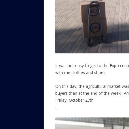
.
It was not easy to get to the Expo cent
with me clothes and shoes.
.
On this day, the agricultural market wa
buyers than at the end of the week. A
Friday, October 27th.
.
.