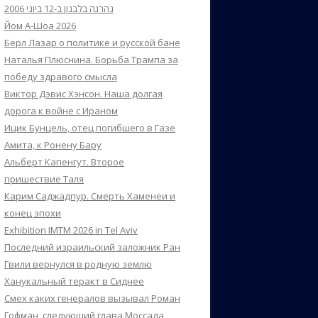
נהרגה בלבנון ב-12 ביוני 2006
Йом А-Шоа 2026
Берл Лазар о политике и русской бане
Наталья Плюснина. Борьба Трампа за
победу здравого смысла
Виктор Дэвис Хэнсон. Наша долгая
дорога к войне с Ираном
Ицик Бунцель, отец погибшего в Газе
Амита, к Ронену Бару
Альберт Капенгут. Второе
пришествие Таля
Карим Саджадпур. Смерть Хаменеи и
конец эпохи
Exhibition IMTM 2026 in Tel Aviv
Последний израильский заложник Ран
Гвили вернулся в родную землю
Ханукальный теракт в Сиднее
Смех каких генералов вызывал Роман
Гофман, следующий глава Моссада