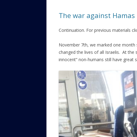
ЕВРЕЙС
The war against Hamas a
КАЛИНК
Continuation. For previous materials cl
ОЗАРИ
ИНФОРМ
November 7th, we marked one month sin
САЙТУ
changed the lives of all Israelis. At the
innocent” non-humans still have great 
ВАШИ П