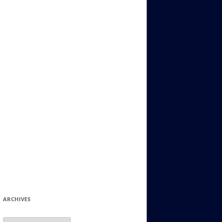
ИДИШ
СТАЛЬНОЙ МИР
ЕВРЕЙСКИЕ ПРИТЧИ
НЫЙ ТЕРРОРИЗМ
ОНИ ОСТАВИЛИ СВОЙ СЛЕД В
ИСТОРИИ
ИНТЕРЕСНЫЕ СУДЬБЫ
ЕВРЕЙСКОЕ
КОЛЛЕКЦИОНИРОВАНИЕ:
ФИЛАТЕЛИЯ, ЗНАЧКИ И ДР.
МАТЕРИАЛЫ НА РАЗНЫЕ ТЕМЫ
ГЕНЕАЛОГИЯ И ПОИСКИ КОРНЕЙ
ARCHIVES
Archives