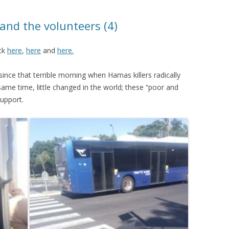
КАЯ ЖИЗНЬ В
nd the volunteers (4)
ОВИЧАХ СЕЙЧАС
ick
here
,
here
and
here.
ЧИ
АЦИЯ К СТАРОМУ
ce that terrible morning when Hamas killers radically
 same time, little changed in the world; these “poor and
support.
ИСЬМА
ОТЗЫВЫ, ПРЕДЛОЖЕНИЯ,
УТОЧНЕНИЯ, ДОПОЛНЕНИЯ
КТО КОГО ИЩЕТ