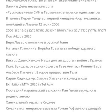
Резонансное убийство в Петах-Тикве Иману Биньямина
Залки в День независимости
«Русскоязычные СМИ в Германии»: вчера, сегодня, завтра
В память Керен Тандлер, первой женщины-бортмеханика,
погибшей в Ливане 12 июня 2006
לזכרה של קרן טנדלר, מכונאית מוטסת ראשונה, נהרגה בלבנון ב-12 ביוני 2006
Йом А-Шоа 2026
Берл Лазар о политике и русской бане
Наталья Плюснина. Борьба Трампа за победу здравого
смысла
Виктор Дэвис Хэнсон. Наша долгая дорога к войне с Ираном
Ицик Бунцель, отец погибшего в Газе Амита, к Ронену Бару
Альберт Капенгут. Второе пришествие Таля
Карим Саджадпур. Смерть Хаменеи и конец эпохи
Exhibition IMTM 2026 in Tel Aviv
Последний израильский заложник Ран Гвили вернулся в
родную землю
Ханукальный теракт в Сиднее
Смех каких генералов вызывал Роман Гофман, следующий