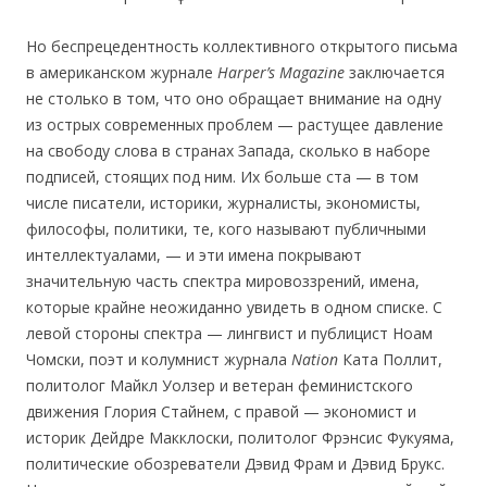
Но беспрецедентность коллективного открытого письма
в американском журнале
Harper’s
Magazine
заключается
не столько в том, что оно обращает внимание на одну
из острых современных проблем — растущее давление
на свободу слова в странах Запада, сколько в наборе
подписей, стоящих под ним. Их больше ста — в том
числе писатели, историки, журналисты, экономисты,
философы, политики, те, кого называют публичными
интеллектуалами, — и эти имена покрывают
значительную часть спектра мировоззрений, имена,
которые крайне неожиданно увидеть в одном списке. С
левой стороны спектра — лингвист и публицист Ноам
Чомски, поэт и колумнист журнала
Nation
Ката Поллит,
политолог Майкл Уолзер и ветеран феминистского
движения Глория Стайнем, с правой — экономист и
историк Дейдре Макклоски, политолог Фрэнсис Фукуяма,
политические обозреватели Дэвид Фрам и Дэвид Брукс.