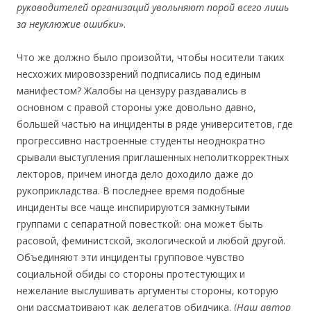
руководителей организаций увольняют порой всего лишь
за неуклюжие ошибки
».
Что же должно было произойти, чтобы носители таких
несхожих мировоззрений подписались под единым
манифестом? Жалобы на цензуру раздавались в
основном с правой стороны уже довольно давно,
большей частью на инциденты в ряде университетов, где
прогрессивно настроенные студенты неоднократно
срывали выступления приглашенных неполиткорректных
лекторов, причем иногда дело доходило даже до
рукоприкладства. В последнее время подобные
инциденты все чаще инспирируются замкнутыми
группами с сепаратной повесткой: она может быть
расовой, феминистской, экологической и любой другой.
Объединяют эти инциденты групповое чувство
социальной обиды со стороны протестующих и
нежелание выслушивать аргументы стороны, которую
они рассматривают как делегатов обидчика. (
Наш автор