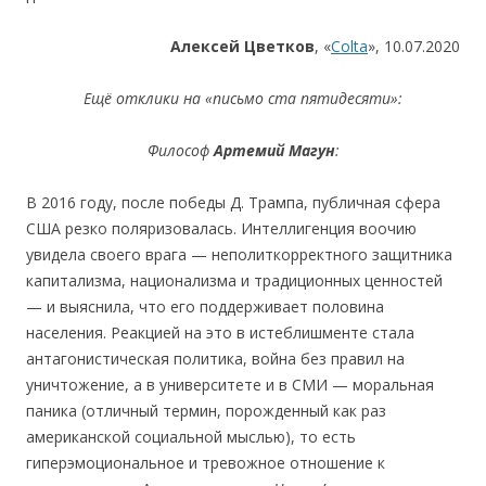
Алексей Цветков
, «
Colta
», 10.07.2020
Ещё отклики на «письмо ста пятидесяти»:
Ф
илософ
Артеми
й
Магун
:
В 2016 году, после победы Д. Трампа, публичная сфера
США резко поляризовалась. Интеллигенция воочию
увидела своего врага — неполиткорректного защитника
капитализма, национализма и традиционных ценностей
— и выяснила, что его поддерживает половина
населения. Реакцией на это в истеблишменте стала
антагонистическая политика, война без правил на
уничтожение, а в университете и в СМИ — моральная
паника (отличный термин, порожденный как раз
американской социальной мыслью), то есть
гиперэмоциональное и тревожное отношение к