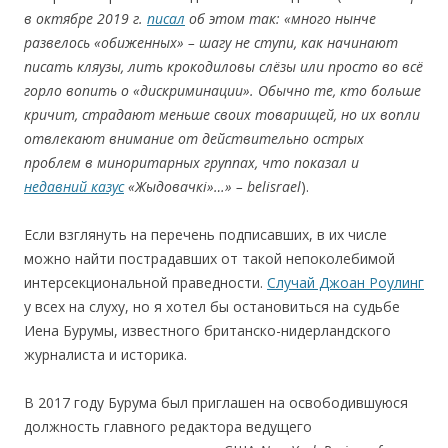
в октябре 2019 г.
писал
об этом так: «
много нынче
развелось «обиженных» – шагу не ступи, как начинают
писать кляузы, лить крокодиловы слёзы или просто во всё
горло вопить о «дискриминации». Обычно те, кто больше
кричит, страдают меньше своих товарищей, но их вопли
отвлекают внимание от действительно острых
проблем в миноритарных группах, что показал и
недавний казус
«Жыдовачкі»…
» –
belisrael
).
Если взглянуть на перечень подписавших, в их числе
можно найти пострадавших от такой непоколебимой
интерсекциональной праведности.
Случай Джоан Роулинг
у всех на слуху, но я хотел бы остановиться на судьбе
Иена Бурумы, известного британско-нидерландского
журналиста и историка.
В 2017 году Бурума был приглашен на освободившуюся
должность главного редактора ведущего