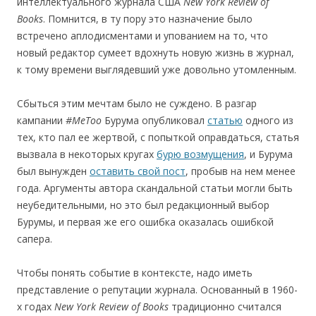
интеллектуального журнала США
New
York
Review
of
Books
. Помнится, в ту пору это назначение было
встречено аплодисментами и упованием на то, что
новый редактор сумеет вдохнуть новую жизнь в журнал,
к тому времени выглядевший уже довольно утомленным.
Сбыться этим мечтам было не суждено. В разгар
кампании
#MeToo
Бурума опубликовал
статью
одного из
тех, кто пал ее жертвой, с попыткой оправдаться, статья
вызвала в некоторых кругах
бурю возмущения
, и Бурума
был вынужден
оставить свой пост
, пробыв на нем менее
года. Аргументы автора скандальной статьи могли быть
неубедительными, но это был редакционный выбор
Бурумы, и первая же его ошибка оказалась ошибкой
сапера.
Чтобы понять событие в контексте, надо иметь
представление о репутации журнала. Основанный в 1960-
х годах
New
York
Review
of
Books
традиционно считался