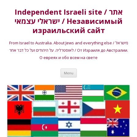
Independent Israeli site / אתר
ישראלי עצמאי / Независимый
израильский сайт
From Israel to Australia. About Jews and everything else / מישראל
לאוסטרליה. על היהודים ועל כל דבר אחר / От Израиля до Австралии.
О евреях и обо всем на свете
Skip
Menu
to
content