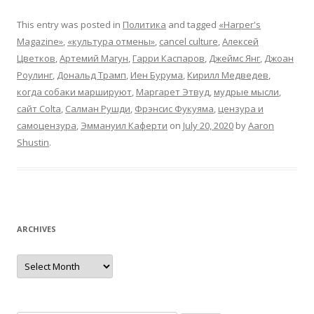
This entry was posted in
Политика
and tagged
«Harper's
Magazine»
,
«культура отмены»
,
cancel culture
,
Алексей
Цветков
,
Артемий Магун
,
Гарри Каспаров
,
Джеймс Янг
,
Джоан
Роулинг
,
Дональд Трамп
,
Иен Бурума
,
Кирилл Медведев
,
когда собаки маршируют
,
Маргарет Этвуд
,
мудрые мысли
,
сайт Colta
,
Салман Рушди
,
Фрэнсис Фукуяма
,
цензура и
самоцензура
,
Эммануил Каферти
on
July 20, 2020
by
Aaron
Shustin
.
ARCHIVES
Archives