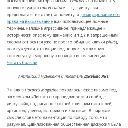
высказыванию. Авторы письма в
Harper’s
называют эту
новую ситуацию
cancel culture
— где дискуссия
предполагает не ответ оппоненту, а
дезавуирование его
права на высказывание
(как использующее ложные
термины, излишне агрессивное, принадлежащее к
исторически опасному движению и т.д.). К запрещенным
словам относятся уже не просто обидные клички (
slurs
),
но и суждения, ставящие под вопрос ту или иную
консенсусную моральную позицию интеллигенции…
Читать больше
А
нглийск
ий
музыкант и писател
ь
Джеймс Янг
:
7 июля в
Harper’s
Magazine
появилось некое письмо под
заголовком «Письмо о справедливости и свободе
дискуссий», подписанное сотней с лишним писателей,
артистов, ученых, историков и критиков. В широком
смысле слова это ламентация по поводу того, что
разумная, цивилизованная общественная дискуссия была