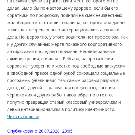
на всякий случай за расистский жест, которого он не
делал. Было бы по-настоящему здорово, если бы его
соратники по профсоюзу подняли на смех неизвестных
жалобщиков и отстояли товарища, которого они давно
знают как непреклонного интернационалиста слова и
дела. Но, вероятно, у этого водителя нет профсоюза. Как
и у других случайных жертв показного корпоративного
антирасизма последнего времени. Неолиберальные
администрации, начиная с Рейгана, на протяжении
сорока лет уверенно и жестко под свободные дискуссии
в свободной прессе одной рукой сокращали социальные
программы (увеличивая тем самым расовый разрыв в
доходах), другой — разрушали профсоюзы, загоняя
чернокожих и других работников обратно в гетто,
попутно превращая старый классовый универсализм и
левый интернационализм в политику идентичности…
Читать больше
Опубликовано 20.07.2020 20:05