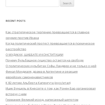
Search
for:
RECENT POSTS
Как стратегическое терпение превращается в главное
оружие против Ирана
Когда политический протест превращается в психическое
расстройство
О МУДАКАХ, ШАББАТЕ И КОНСТИТУЦИИ
Почему бульбашное существо остается на свободе
О политических кульбитах Софы Ландвер и не только о ней
Финал Мондиаля, драма в Аргентине и реакция
еврейских самоненавистников
К 82-летию Альберта Капенгута (русс/итал)
Ицик Бунцель в Кнессете о том, как Ронен Бар организовал
встречу с ним
Германия: Великий исход, написанный шепотом