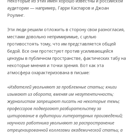
Некоторые из этих имен хорошо известны и российской
аудитории — например, Гарри Каспаров и Джоан
Роулинг.
Эти люди решили отложить в сторону свои разногласия,
местами довольно непримиримые, с целью
противостоять тому, что им представляется общей
бедой. Все они протестуют против усиливающейся
цензуры в публичном пространстве, фактических табу на
некоторые мнения и точки зрения. Вот как эта
атмосфера охарактеризована в письме:
«
Издателей увольняют за проблемные статьи; книги
изымают из оборота, вменяя им неаутентичность;
журналистам запрещают писать на некоторые темы;
профессоров подвергают разбирательству за
цитирование в аудитории литературных произведений;
научного работника увольняют за распространение
отрецензированной коллегами академической статьи, а