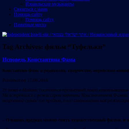
Израильские музыканты
Cвязаться с нами
Помощь сайту
Помощь сайту
Памятные места
Tag Archives:
фильм “Туфельки”
Исповедь Константина Фама
Константин Фам: о родителях, творчестве, еврейском кино
Published on 17.08.2018
21 июня в Майами состоится премьерный показ киноальманаха 
Me встретился с режиссером картины Константином Фамом, се
непростой судьбе его предков, о его становлении как режиссер
– О ваших предках можно снять художественный фильм, и не