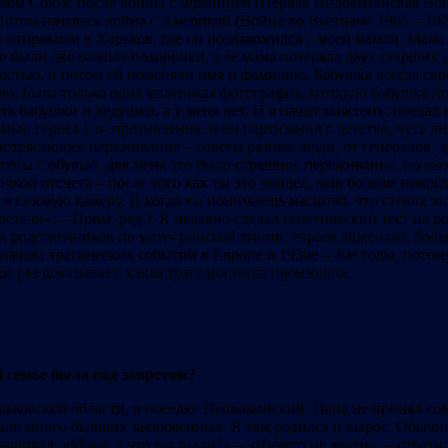
ском Союзе после войны с Францией (Первая Индокитайская Война
ом началась война с Америкой (Война во Вьетнаме 1965 – 1973 
о отправили в Харьков, где он познакомился с моей мамой. Мам
о были две разных похоронки, а ее мама потеряла двух старших д
остью, и потом ей поменяли имя и фамилию. Бабушка всегда скры
о. Была только одна маленькая фотография, которую бабушка пот
 есть бабушки и дедушки, а у меня нет. И я начал выяснять: поех
мьи, героев Со- противления, и он партизанил с детства, чуть ли
отрясающее переживание – совсем разные люди, от генералов, до
стены с обувью, для меня это было страшное переживание, но вых
чкой отсчета – после того как ты это увидел, мир больше никог
и в газовую камеру. И когда ты понимаешь масштаб, что стояла 
детели». – Прим. ред.). Я недавно сделал генетический тест на
х родственников по мате- ринской линии, евреев ашкенази, бо
 начала трагических событий в Европе в 1930е – 40е годы, пото
е раз доказывает, какая трагедия тогда произошла.
 семье была под запретом?
Харьковской области, в поселке Первомайский. Папа не принял со
ло много бывших заключенных. Я там родился и вырос. Обычное с
рашивал: «Мама, а что вы знали?» – «Ничего не знали», – ответи