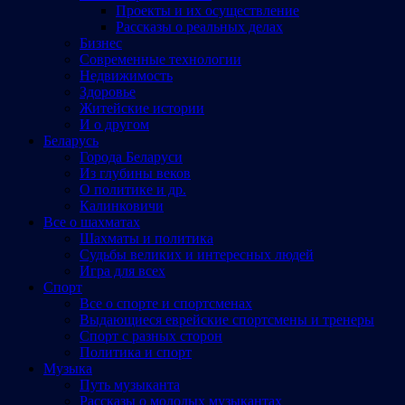
Проекты и их осуществление
Рассказы о реальных делах
Бизнес
Современные технологии
Недвижимость
Здоровье
Житейские истории
И о другом
Беларусь
Города Беларуси
Из глубины веков
О политике и др.
Калинковичи
Все о шахматах
Шахматы и политика
Судьбы великих и интересных людей
Игра для всех
Спорт
Все о спорте и спортсменах
Выдающиеся еврейские спортсмены и тренеры
Спорт с разных сторон
Политика и спорт
Музыка
Путь музыканта
Рассказы о молодых музыкантах