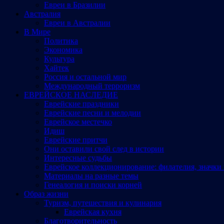
Евреи в Бразилии
Австралия
Евреи в Австралии
В Мире
Политика
Экономика
Культура
Хайтек
Россия и остальной мир
Международный терроризм
ЕВРЕЙСКОЕ НАСЛЕДИЕ
Еврейские праздники
Еврейские песни и мелодии
Еврейское местечко
Идиш
Еврейские притчи
Они оставили свой след в истории
Интересные судьбы
Еврейское коллекционирование: филателия, значки 
Материалы на разные темы
Генеалогия и поиски корней
Образ жизни
Туризм, путешествия и кулинария
Еврейская кухня
Благотворительность