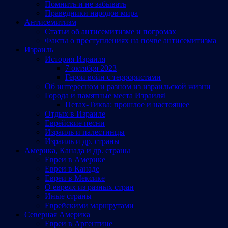
Помнить и не забывать
Праведники народов мира
Антисемитизм
Статьи об антисемитизме и погромах
Факты о преступлениях на почве антисемитизма
Израиль
История Израиля
7 октября 2023
Герои войн с террористами
Об интересном и разном из израильской жизни
Города и памятные места Израиляl
Петах-Тиква: прошлое и настоящее
Отдых в Израиле
Еврейские песни
Израиль и палестинцы
Израиль и др. страны
Америка, Канада и др. страны
Евреи в Америке
Евреи в Канаде
Евреи в Мексике
О евреях из разных стран
Иные страны
Еврейскими маршрутами
Северная Америка
Евреи в Аргентине