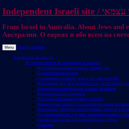
From Israel to Australia. About Jews and everything else / . על היהודים ועל כל דבר אחר
Австралии. О евреях и обо всем на свет
Skip to content
Menu
Еврейская Беларусь
История евреев Калинкович и района
История калинковичского еврейства
Послевоенная жизнь
Сохраним в памяти дом и его обитателей
Вспомним тех, кто оставил след в истории го
Интересные материалы наших земляков
Воспоминания земляков
История калинковичского спорта
Знаменитые евреи с калинковичскими корня
Вспомним трагически погибших евреев и бел
Поздравления по случаю знаменательных соб
Еврейская жизнь в Калинковичах сейчас
Озаричи