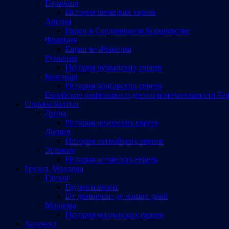
Германия
История немецких евреев
Англия
Евреи в Соединенном Королевстве
Франция
Евреи во Франции
Румыния
История румынских евреев
Болгария
История болгарских евреев
Еврейские памятники и достопримечательности Ге
Страны Балтии
Литва
История литовских евреев
Латвия
История латвийских евреев
Эстония
История эстонских евреев
Грузия, Молдова
Грузия
Грузия и евреи
От древности до наших дней
Молдова
История молдавских евреев
Холокост