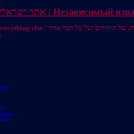
Independent Israeli site / אתר ישראלי עצמאי 
מישראל לאוסטרליה / От Израиля до
е
рода
ми
орусов
ытий