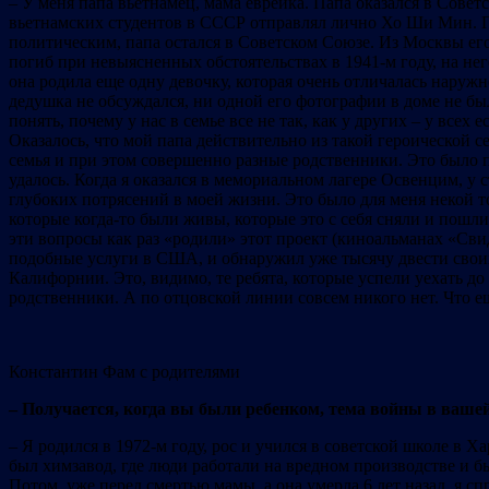
– У меня папа вьетнамец, мама еврейка. Папа оказался в Совет
вьетнамских студентов в СССР отправлял лично Хо Ши Мин. Пот
политическим, папа остался в Советском Союзе. Из Москвы ег
погиб при невыясненных обстоятельствах в 1941-м году, на нег
она родила еще одну девочку, которая очень отличалась наружн
дедушка не обсуждался, ни одной его фотографии в доме не был
понять, почему у нас в семье все не так, как у других – у всех
Оказалось, что мой папа действительно из такой героической се
семья и при этом совершенно разные родственники. Это было п
удалось. Когда я оказался в мемориальном лагере Освенцим, у 
глубоких потрясений в моей жизни. Это было для меня некой то
которые когда-то были живы, которые это с себя сняли и пошл
эти вопросы как раз «родили» этот проект (киноальманах «Сви
подобные услуги в США, и обнаружил уже тысячу двести свои
Калифорнии. Это, видимо, те ребята, которые успели уехать до
родственники. А по отцовской линии совсем никого нет. Что ещ
Константин Фам с родителями
– Получается, когда вы были ребенком, тема войны в вашей
– Я родился в 1972-м году, рос и учился в советской школе в 
был химзавод, где люди работали на вредном производстве и бы
Потом, уже перед смертью мамы, а она умерла 6 лет назад, я сп