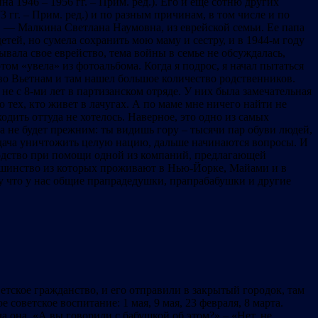
 1946 – 1956 гг. – Прим. ред.). Его и еще сотню других
гг. – Прим. ред.) и по разным причинам, в том числе и по
а — Малкина Светлана Наумовна, из еврейской семьи. Ее папа
етей, но сумела сохранить мою маму и сестру, и в 1944-м году
вала свое еврейство, тема войны в семье не обсуждалась,
ом «увела» из фотоальбома. Когда я подрос, я начал пытаться
ал во Вьетнам и там нашел большое количество родственников.
 не с 8-ми лет в партизанском отряде. У них была замечательная
 тех, кто живет в лачугах. А по маме мне ничего найти не
одить оттуда не хотелось. Наверное, это одно из самых
да не будет прежним: ты видишь гору – тысячи пар обуви людей,
задача уничтожить целую нацию, дальше начинаются вопросы. И
 родство при помощи одной из компаний, предлагающей
льшинство из которых проживают в Нью-Йорке, Майами и в
му что у нас общие прапрадедушки, прапрабабушки и другие
ветское гражданство, и его отправили в закрытый городок, там
оветское воспитание: 1 мая, 9 мая, 23 февраля, 8 марта.
ла она. «А вы говорили с бабушкой об этом?» – «Нет, не