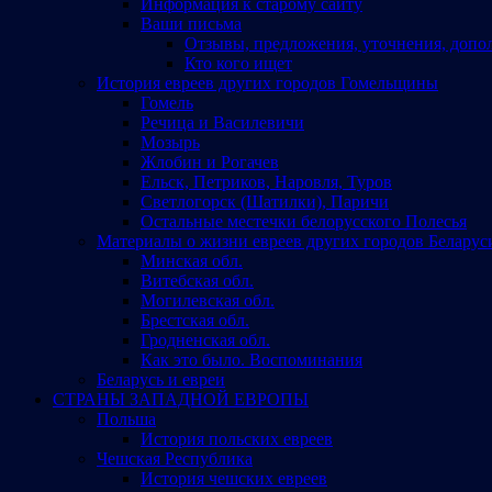
Информация к старому сайту
Ваши письма
Отзывы, предложения, уточнения, допо
Кто кого ищет
История евреев других городов Гомельщины
Гомель
Речица и Василевичи
Мозырь
Жлобин и Рогачев
Ельск, Петриков, Наровля, Туров
Светлогорск (Шатилки), Паричи
Остальные местечки белорусского Полесья
Материалы о жизни евреев других городов Беларус
Минская обл.
Витебская обл.
Могилевская обл.
Брестская обл.
Гродненская обл.
Как это было. Воспоминания
Беларусь и евреи
СТРАНЫ ЗАПАДНОЙ ЕВРОПЫ
Польша
История польских евреев
Чешская Республика
История чешских евреев