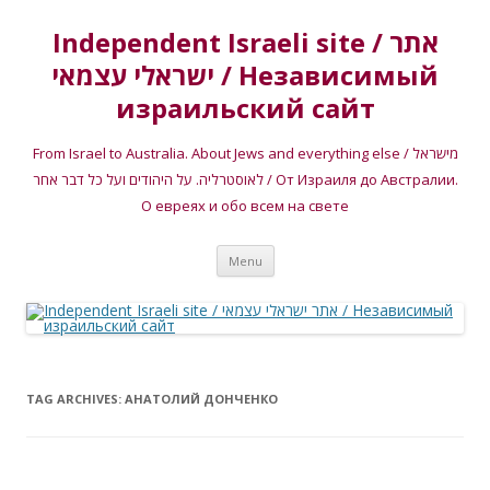
Independent Israeli site / אתר
ישראלי עצמאי / Независимый
израильский сайт
From Israel to Australia. About Jews and everything else / מישראל
לאוסטרליה. על היהודים ועל כל דבר אחר / От Израиля до Австралии.
О евреях и обо всем на свете
Skip
Menu
to
content
TAG ARCHIVES:
АНАТОЛИЙ ДОНЧЕНКО