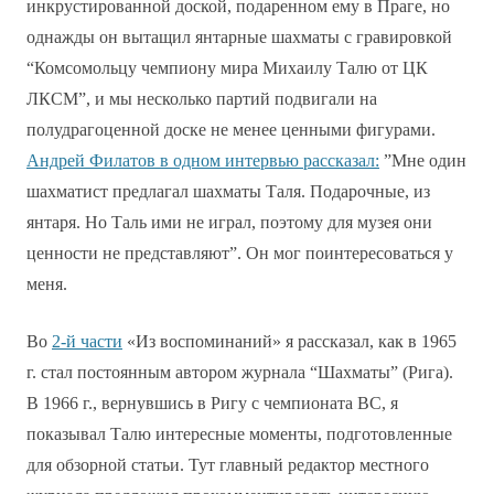
инкрустированной доской, подаренном ему в Праге, но
однажды он вытащил янтарные шахматы с гравировкой
“Комсомольцу чемпиону мира Михаилу Талю от ЦК
ЛКСМ”, и мы несколько партий подвигали на
полудрагоценной доске не менее ценными фигурами.
Андрей Филатов в одном интервью рассказал:
”Мне один
шахматист предлагал шахматы Таля. Подарочные, из
янтаря. Но Таль ими не играл, поэтому для музея они
ценности не представляют”.
Он мог поинтересоваться у
меня.
Во
2-й части
«Из воспоминаний»
я рассказал, как в 1965
г. стал постоянным автором журнала “Шахматы” (Рига).
В 1966 г., вернувшись в Ригу с чемпионата ВС, я
показывал Талю интересные моменты, подготовленные
для обзорной статьи. Тут главный редактор местного