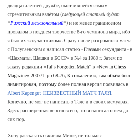
двадцатилетней дружбе, окончившейся самым
стремительным взлётом (с
ледующей статьей будет
“
Рижский межзональный
“)
и не менее грандиозном
провалом в позднем творчестве 8-го чемпиона мира, ибо
я был их «соучастником». Сразу после разгромного матча
с Полугаевским я написал статью «Глазами секунданта» в
«Шахматы, Шашки в БССР» в №4 за 1980 г. Затем
по
заказу редакции «
Tal
‘
s
Forgotten
Match
” в «
New
in
Chess
Magazine
» 2007/1.
pp
68-76; К сожалению, там объём был
лимитирован, поэтому более полная версия появилась в
Albert Kapengut НЕИЗВЕСТНЫЙ МАТЧ ТАЛЯ
.
Конечно,
не мог не написать о Тале и в своих мемуарах.
Здесь расширенная версия всего, что я написал о нем до
сих пор.
Хочу рассказать о живом Мише, не только с