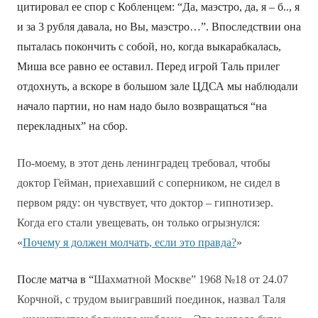
цитировал ее спор с Кобленцем: “Да, маэстро, да, я – б.., я
и за 3 рубля давала, но Вы, маэстро…”. Впоследствии она
пыталась покончить с собой, но, когда выкарабкалась,
Миша все равно ее оставил. Перед игрой Таль прилег
отдохнуть, а вскоре в большом зале ЦДСА мы наблюдали
начало партии, но нам надо было возвращаться “на
перекладных” на сбор.
По-моему, в этот день ленинградец требовал, чтобы
доктор Гейман, приехавший с соперником, не сидел в
первом ряду: он чувствует, что доктор – гипнотизер.
Когда его стали увещевать, он только огрызнулся:
«
Почему я должен молчать, если это правда?
»
После матча в “
Шахматной Москве” 1968 №18 от 24.07
Корчной, с трудом выигравший поединок, назвал Таля