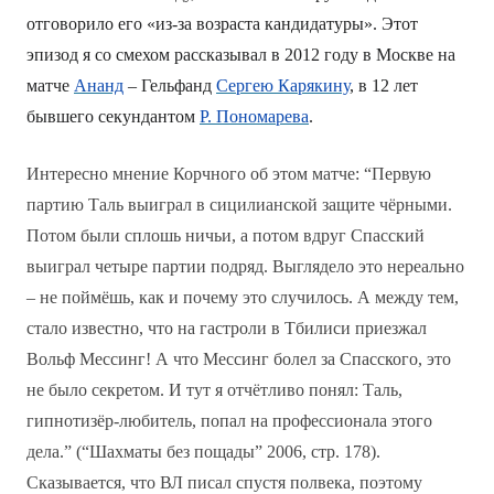
отговорило его «из-за возраста кандидатуры». Этот
эпизод я со смехом рассказывал в 2012 году в Москве на
матче
Ананд
– Гельфанд
Сергею Карякину
, в 12 лет
бывшего секундантом
Р. Пономарева
.
Интересно мнение Корчного об этом матче: “Первую
партию Таль выиграл в сицилианской защите чёрными.
Потом были сплошь ничьи, а потом вдруг Спасский
выиграл четыре партии подряд. Выглядело это нереально
– не поймёшь, как и почему это случилось. А между тем,
стало известно, что на гастроли в Тбилиси приезжал
Вольф Мессинг! А что Мессинг болел за Спасского, это
не было секретом. И тут я отчётливо понял: Таль,
гипнотизёр-любитель, попал на профессионала этого
дела.” (“Шахматы без пощады” 2006, стр. 178).
Сказывается, что ВЛ писал спустя полвека, поэтому