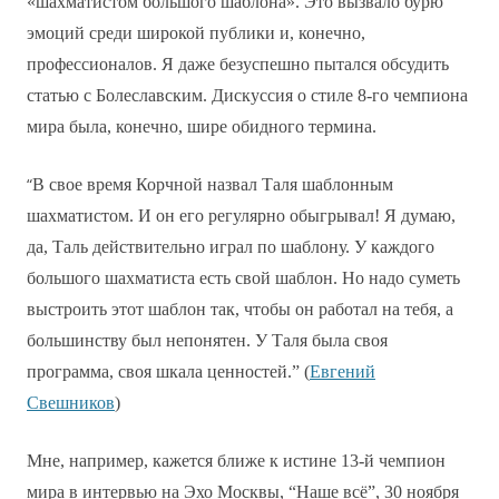
«шахматистом большого шаблона». Это вызвало бурю
эмоций среди широкой публики и, конечно,
профессионалов. Я даже безуспешно пытался обсудить
статью с Болеславским. Дискуссия о стиле 8-го чемпиона
мира была, конечно, шире обидного термина.
“
В свое время Корчной назвал Таля шаблонным
шахматистом. И он его регулярно обыгрывал! Я думаю,
да, Таль действительно играл по шаблону. У каждого
большого шахматиста есть свой шаблон. Но надо суметь
выстроить этот шаблон так, чтобы он работал на тебя, а
большинству был непонятен. У Таля была своя
программа, своя шкала ценностей.” (
Евгений
Свешников
)
Мне, например, кажется ближе к истине 13-й чемпион
мира в интервью на Эхо Москвы, “Наше всё”, 30 ноября