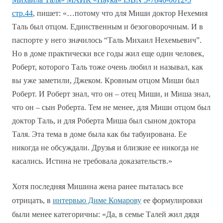
стр.44
, пишет: «…потому что для Миши доктор Нехемия
Таль был отцом. Единственным и безоговорочным. И в
паспорте у него значилось “Таль Михаил Нехемьевич”.
Но в доме практически все годы жил еще один человек,
Роберт, которого Таль тоже очень любил и называл, как
вы уже заметили, Джеком. Кровным отцом Миши был
Роберт. И Роберт знал, что он – отец Миши, и Миша знал,
что он – сын Роберта. Тем не менее, для Миши отцом был
доктор Таль, и для Роберта Миша был сыном доктора
Таля. Эта тема в доме была как бы табуирована. Ее
никогда не обсуждали. Друзья и близкие ее никогда не
касались. Истина не требовала доказательств.»
Хотя последняя Мишина жена ранее пыталась все
отрицать, в
интервью Диме Комарову
ее формулировки
были менее категоричны: «Да, в семье Талей жил дядя