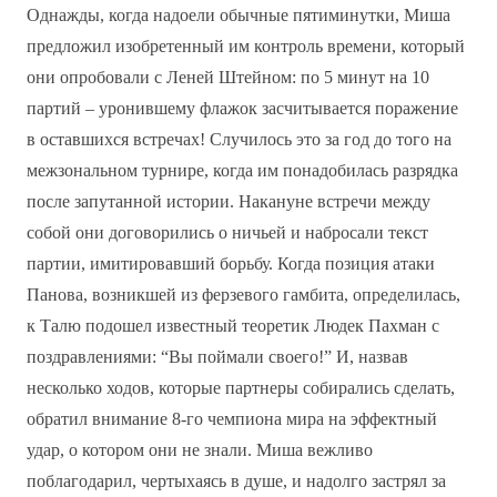
Однажды, когда надоели обычные пятиминутки, Миша
предложил изобретенный им контроль времени, который
они опробовали с Леней Штейном: по 5 минут на 10
партий – уронившему флажок засчитывается поражение
в оставшихся встречах! Случилось это за год до того на
межзональном турнире, когда им понадобилась разрядка
после запутанной истории. Накануне встречи между
собой они договорились о ничьей и набросали текст
партии, имитировавший борьбу. Когда позиция атаки
Панова, возникшей из ферзевого гамбита, определилась,
к Талю подошел известный теоретик Людек Пахман с
поздравлениями: “Вы поймали своего!” И, назвав
несколько ходов, которые партнеры собирались сделать,
обратил внимание 8-го чемпиона мира на эффектный
удар, о котором они не знали. Миша вежливо
поблагодарил, чертыхаясь в душе, и надолго застрял за