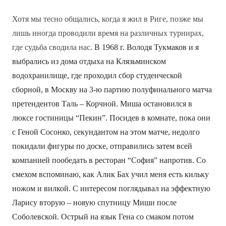
Хотя мы тесно общались, когда я жил в Риге, позже мы
лишь иногда проводили время на различных турнирах,
где судьба сводила нас.
В 1968 г. Володя Тукмаков и я
выбрались из дома отдыха на Клязьминском
водохранилище, где проходил сбор студенческой
сборной, в Москву на 3-ю партию полуфинального матча
претендентов Таль – Корчной. Миша остановился в
люксе гостиницы “Пекин”. Посидев в комнате, пока они
с Геной Сосонко, секундантом на этом матче, недолго
покидали фигуры по доске, отправились затем всей
компанией пообедать в ресторан “София” напротив. Со
смехом вспоминаю, как Алик Бах учил меня есть кильку
ножом и вилкой. С интересом поглядывал на эффектную
Ларису вторую – новую спутницу Миши после
Соболевской. Острый на язык Гена со смаком потом