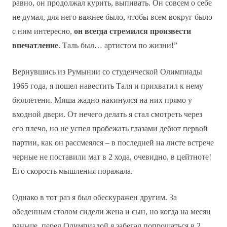
равно, он продолжал курить, выпивать. Он совсем о себе
не думал, для него важнее было, чтобы всем вокруг было
с ним интересно,
он всегда стремился произвести
впечатление
. Таль был… артистом по жизни!”
Вернувшись из Румынии со студенческой Олимпиады
1965 года, я пошел навестить Таля и прихватил к нему
бюллетени. Миша жадно накинулся на них прямо у
входной двери. От нечего делать я стал смотреть через
его плечо, но не успел пробежать глазами дебют первой
партии, как он рассмеялся – в последней на листе встрече
черные не поставили мат в 2 хода, очевидно, в цейтноте!
Его скорость мышления поражала.
Однако в тот раз я был обескуражен другим. За
обеденным столом сидели жена и сын, но когда на месяц
раньше, перед Олимпиадой я забегал попрощаться в 2