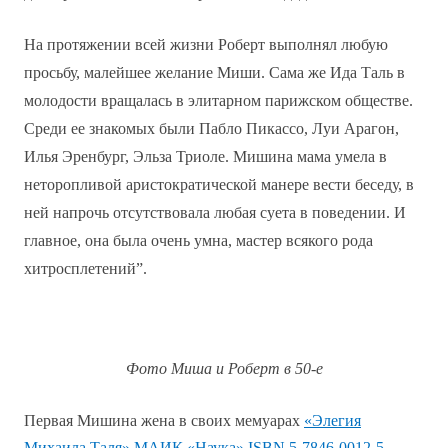
На протяжении всей жизни Роберт выполнял любую
просьбу, малейшее желание Миши. Сама же Ида Таль в
молодости вращалась в элитарном парижском обществе.
Среди ее знакомых были Пабло Пикассо, Луи Арагон,
Илья Эренбург, Эльза Триоле. Мишина мама умела в
неторопливой аристократической манере вести беседу, в
ней напрочь отсутствовала любая суета в поведении. И
главное, она была очень умна, мастер всякого рода
хитросплетений”.
Фото Миша и Роберт в 50-е
Первая Мишина жена в своих мемуарах
«Элегия
Михаила Таля» МАИК «Наука»
ISBN
5-7846-0012-5