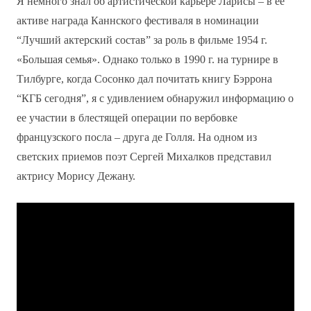
Я немного знал об артистической карьере Ларисы – в ее
активе награда Каннского фестиваля в номинации
“Лучший актерский состав” за роль в фильме 1954 г.
«Большая семья». Однако только в 1990 г. на турнире в
Тилбурге, когда Сосонко дал почитать книгу Бэррона
“КГБ сегодня”, я с удивлением обнаружил информацию о
ее участии в блестящей операции по вербовке
французского посла – друга де Голля. На одном из
светских приемов поэт Сергей Михалков представил
актрису Морису Дежану.