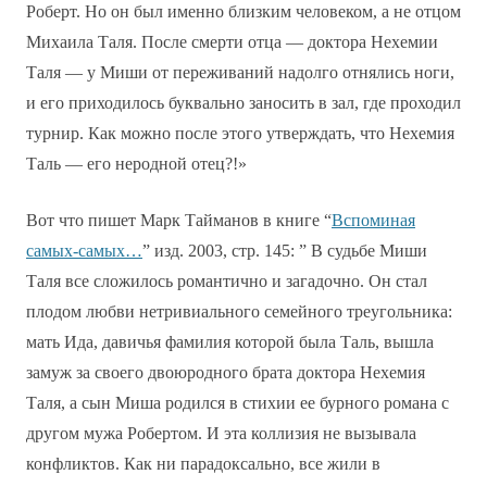
Роберт. Но он был именно близким человеком, а не отцом
Михаила Таля. После смерти отца — доктора Нехемии
Таля — у Миши от переживаний надолго отнялись ноги,
и его приходилось буквально заносить в зал, где проходил
турнир. Как можно после этого утверждать, что Нехемия
Таль — его неродной отец?!»
Вот что пишет Марк Тайманов в книге “
Вспоминая
самых-самых…
” изд. 2003, стр. 145: ” В судьбе Миши
Таля все сложилось романтично и загадочно. Он стал
плодом любви нетривиального семейного треугольника:
мать Ида, давичья фамилия которой была Таль, вышла
замуж за своего двоюродного брата доктора Нехемия
Таля, а сын Миша родился в стихии ее бурного романа с
другом мужа Робертом. И эта коллизия не вызывала
конфликтов. Как ни парадоксально, все жили в