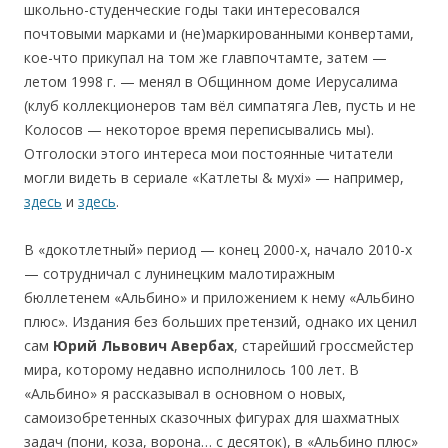
школьно-студенческие годы таки интересовался
почтовыми марками и (не)маркированными конвертами,
кое-что прикупал на том же главпочтамте, затем —
летом 1998 г. — менял в Общинном доме Иерусалима
(клуб коллекционеров там вёл симпатяга Лев, пусть и не
Колосов — некоторое время переписывались мы).
Отголоски этого интереса мои постоянные читатели
могли видеть в сериале «Катлеты & мухi» — например,
здесь
и
здесь
.
В «докотлетный» период — конец 2000-х, начало 2010-х
— сотрудничал с лунинецким малотиражным
бюллетенем «Альбино» и приложением к нему «Альбино
плюс». Издания без больших претензий, однако их ценил
сам
Юрий Львович Авербах
, старейший гроссмейстер
мира, которому недавно исполнилось 100 лет. В
«Альбино» я рассказывал в основном о новых,
самоизобретенных сказочных фигурах для шахмaтных
задач (пони, коза, ворона… с десяток), в «Альбино плюс»