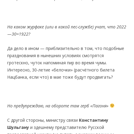
На каком журфаке (или в какой пес-cлужбе) учат, что 2022
—
30=1922?
Да дело в ином — приблизительно в том, что подобные
празднования в нынешних условиях смотрятся
гротескно, чуток напоминая пир во время чумы.
Интересно, 30-летие «белочки» (расчётного билета
Нацбанка, если что) в мае тоже будут продвигать?
Н
о
предупреждаю,
на
о
бороте
там герб
«
Пагоня
»
С другой стороны, министру cвязи
Конcтантину
Шульгану
и здешнему представителю Русской