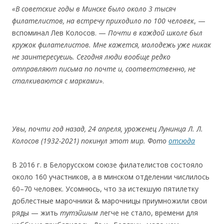
«
В советские годы в Минске было около 3 тысяч
филателистов, на встречу приходило по 100 человек
, —
вспоминал Лев Колосов. —
Почти в каждой школе был
кружок филателистов
.
Мне кажется, молодежь уже никак
не заинтересуешь. Сегодня люди вообще редко
отправляют письма по почте и, соответственно, не
сталкиваются с марками
».
Увы, почти год назад, 24 апреля, уроженец Лунинца Л. Л.
Колосов (1932-2021) покинул этот мир
.
Фото
отcюда
В 2016 г. в Белорусском союзе филателистов состояло
около 160 участников, а в минском отделении числилось
60–70 человек. Усомнюсь, что за истекшую пятилетку
доблестные марочники & марочницы приумножили свои
ряды — жить
тутэйшым
легче не cтало, времени для