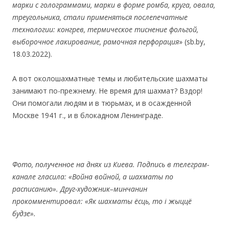
марки с голограммами, марки в форме ромба, круга, овала,
треугольника, стали применяться послепечатные
технологии: конгрев, термическое тиснение фольгой,
выборочное лакирование, рамочная перфорация
» (sb.by,
18.03.2022).
А вот околошахматные темы и любительские шахматы
занимают по-прежнему. Не время для шахмат? Вздор!
Они помогали людям и в тюрьмах, и в осажденной
Москве 1941 г., и в блокадном Ленинграде.
Фото, полученное на днях из Киева. Подпись в телеграм-
канале гласила:
«
Война войной, а шахматы по
расписанию
»
. Друг-художник
–
минчанин
прокомментировал:
«
Як шахматы
ё
cць, то i жыцц
ё
будзе
».