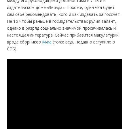
между его руководящими должностями в СПБ и в
издательском доме «Звязда». Похоже, один чел будет
сам себе рекомендовать, кого и как издавать за госсчёт.
Не то чтобы раньше в госиздательствах рулил талант,
однако в разряд социально значимой проcачивалаcь и
настоящая литература. Сейчас прибавится макулатурки
вроде сборников
М-ка
(тоже ведь недавно вступило в
СПБ).