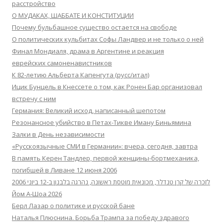
расстройство
О МУДАКАХ, ШАББАТЕ И КОНСТИТУЦИИ
Почему бульбашное существо остается на свободе
О политических кульбитах Софы Ландвер и не только о ней
Финал Мондиаля, драма в Аргентине и реакция
еврейских самоненавистников
К 82-летию Альберта Капенгута (русс/итал)
Ицик Бунцель в Кнессете о том, как Ронен Бар организовал
встречу с ним
Германия: Великий исход, написанный шепотом
Резонансное убийство в Петах-Тикве Иману Биньямина
Залки в День независимости
«Русскоязычные СМИ в Германии»: вчера, сегодня, завтра
В память Керен Тандлер, первой женщины-бортмеханика,
погибшей в Ливане 12 июня 2006
לזכרה של קרן טנדלר, מכונאית מוטסת ראשונה, נהרגה בלבנון ב-12 ביוני 2006
Йом А-Шоа 2026
Берл Лазар о политике и русской бане
Наталья Плюснина. Борьба Трампа за победу здравого