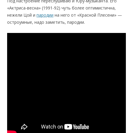
Под настроение переслушиваю и Юру-музыканта. Его
«Актриса-весна» (1991-92) чуть более оптимистична,
нежели Цой и
пародии
на него от «Красной Плесени» —
остроумные, надо заметить, пародии.