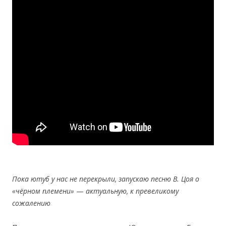
Пока ютуб у нас не перекрыли,
запускаю
песн
ю
В. Цоя о
«
ч
ё
рном племени
»
—
актуальн
ую
, к
превелик
ому
сожалению