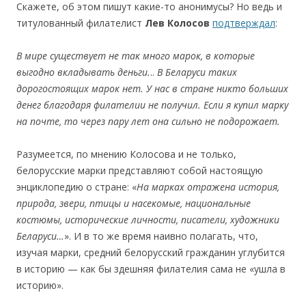
Скажете, об этом пишут какие-то анонимусы? Но ведь и
титулованный филателист
Лев Колосов
подтверждал
:
В мире существует не так много марок, в которые
выгодно вкладывать деньги.
..
В Беларуси таких
дорогостоящих марок нет. У нас в стране никто больших
денег благодаря филателии не получил. Если я купил марку
на почте, то через пару лет она сильно не подорожает.
Разумеетcя, по мнению Колосова и не только,
белорусские марки представляют собой настоящую
энциклопедию о стране: «
На марках отражена история,
природа, звери, птицы и насекомые, национальные
костюмы, исторические личности, писатели, художники
Беларуси…
». И в то же время наивно полагать, что,
изучая марки, средний белорусский гражданин углубится
в историю — как бы здешняя филателия сама не «ушла в
историю».