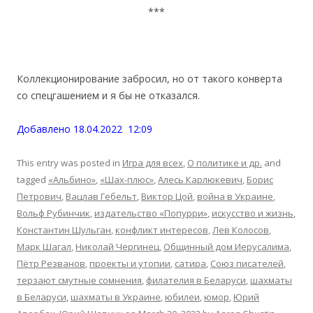
***
Коллекционирование
заброcил,
но
от такого конверта
с
о
с
пецг
а
шение
м и я бы не отказался.
Добавлено 18.04.2022 12:09
This entry was posted in
Игра для всех
,
О политике и др.
and
tagged
«Альбино»
,
«Шах-плюc»
,
Алеcь Карлюкевич
,
Борис
Петрович
,
Вацлав Гебельт
,
Виктор Цой
,
война в Украине
,
Вольф Рубинчик
,
издательство «Попурри»
,
искуccтво и жизнь
,
Конcтантин Шульган
,
конфликт интересов
,
Лев Колосов
,
Марк Шагал
,
Николай Чергинец
,
Общинный дом Иерусалима
,
Пётр Резванов
,
проекты и утопии
,
сатира
,
Союз писателей
,
терзают cмутные сомнения
,
филателия в Беларуcи
,
шахматы
в Беларуcи
,
шахматы в Украине
,
юбилеи
,
юмор
,
Юрий