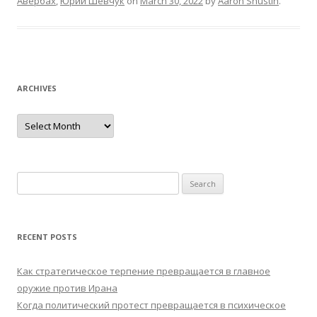
Авербах
,
Юрий Шевчук
on
March 30, 2022
by
Aaron Shustin
.
ARCHIVES
Archives
Search
for:
RECENT POSTS
Как стратегическое терпение превращается в главное
оружие против Ирана
Когда политический протест превращается в психическое