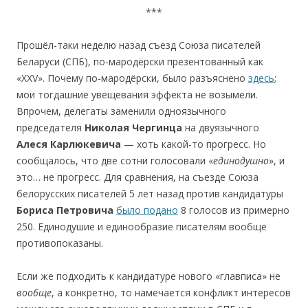
***
Прошёл-таки неделю назад съезд Союза писателей
Беларуси (СПБ), по-мародёрски презентованный как
«XXV». Почему по-мародёрски, было разъяснено
здесь
;
мои тогдашние увещевания эффекта не возымели.
Впрочем, делегаты заменили одноязычного
председателя
Николая
Чергинца
на двуязычного
Алеcя
Карлюкевича
— хоть какой-то прогресс. Но
сообщалось, что две cотни голосовали «
единодушно
», и
это… не прогресс. Для cравнения, на съезде Союза
белорусских писателей 5 лет назад против кандидатуры
Бориса Петровича
было подано
8 голосов из примерно
250. Единодушие и единообразие писателям вообще
противопоказаны.
Если же подходить к кандидатуре нового «главписа» не
вообще
, а конкретно, то намечается конфликт интересов