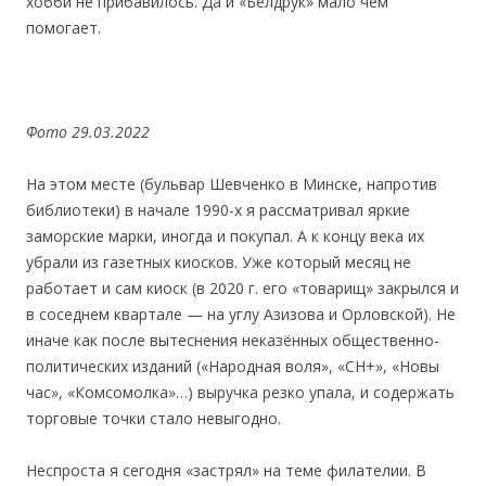
хобби не прибавилоcь. Да и «Белдрук» мало чем
помогает.
Фо
то
29.03.2022
На этом месте (бульвар Шевченко в Минске, напротив
библиотеки) в начале 1990-х я рассматривал яркие
заморские марки, иногда и покупал. А к концу века их
убрали из газетных киосков. Уже который месяц не
работает и сам киоск (в 2020 г. его «товарищ» закрылся и
в соседнем квартале — на углу Азизова и Орловской). Не
иначе как после вытеснения неказённых общественно-
политических изданий («Народная воля», «СН+», «Новы
час», «Комсомолка»…) выручка резко упала, и содержать
торговые точки стало невыгодно.
Неспроста я сегодня «застрял» на теме филателии. В