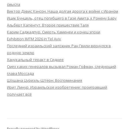
смысла
Виктор Дэвис Хэнсон. Наша долгая дорога к войне с Ираном
Ицик Бунцель, отец погибшего в Газе Амита, к Ронену Бару
Альберт Капенгут. Второе пришествие Таля
Карим Саджадпур. Смерть Хаменеи и конец эпохи
Exhibition IMTM 2026 in Tel Aviv
Последний израильский заложник Ран Гвили вернулся в
родную землю
Ханукальный теракт в Сиднее
Смех каких генералов вызывал Роман Гофман, следующий
глава Моссада
Шошана Цуриэль-Штерн: Воспоминания
Ирит Линур. Израильское изобретение: проигравший
получает всё
Proudly powered by WordPress