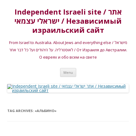
Independent Israeli site / אתר
ישראלי עצמאי / Независимый
израильский сайт
From Israel to Australia. About Jews and everything else / מישראל
לאוסטרליה. על היהודים ועל כל דבר אחר / От Израиля до Австралии.
О евреях и обо всем на свете
Skip
Menu
to
content
TAG ARCHIVES:
«АЛЬБИНО»