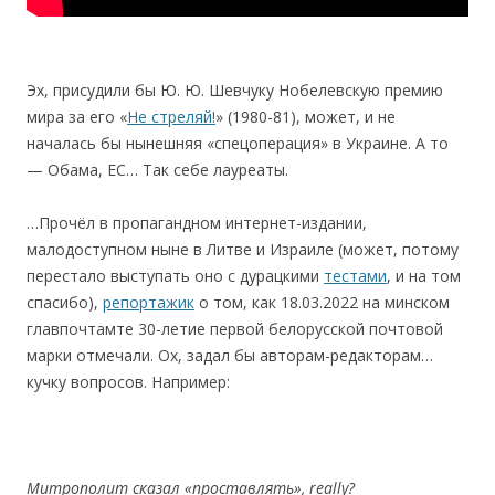
Эх, приcудили бы Ю. Ю. Шевчуку Нобелевскую премию
мира за его «
Не стреляй!
» (1980-81), может, и не
началась бы нынешняя «спецоперация» в Украине. А то
— Обама, ЕС… Так cебе лауреаты.
…Прочёл в пропагандном интернет-издании,
малодоступном ныне в Литве и Израиле (может, потому
перестало выступать оно с дурацкими
тестами
, и на том
спасибо),
репортажик
о том, как 18.03.2022 на минском
главпочтамте 30-летие первой белорусской почтовой
марки отмечали. Ох, задал бы авторам-редакторам…
кучку вопросов. Например:
Митрополит сказал
«
проставлять
»
, really?