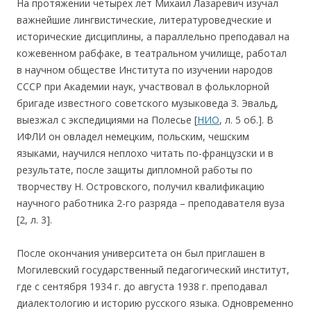
На протяжении четырех лет Михаил Лазаревич изучал
важнейшие лингвистические, литературоведческие и
исторические дисциплины, а параллельно преподавал на
кожевенном рабфаке, в театральном училище, работал
в научном обществе Института по изучении народов
СССР при Академии наук, участвовал в фольклорной
бригаде известного советского музыковеда З. Эвальд,
выезжал с экспедициями на Полесье [
НИО
, л. 5 об.]. В
ИФЛИ он овладел немецким, польским, чешским
языками, научился неплохо читать по-французски и в
результате, после защиты дипломной работы по
творчеству Н. Островского, получил квалификацию
научного работника 2-го разряда – преподавателя вуза
[2, л. 3].
После окончания университета он был приглашен в
Могилевский государственный педагогический институт,
где с сентября 1934 г. до августа 1938 г. преподавал
диалектологию и историю русского языка. Одновременно