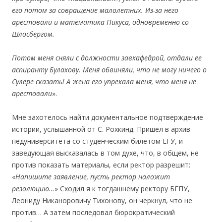
его потом за совращение малолетних. Из-за него
арестовали и математика Пикуса, одновременно со
Шлосбергом.
Потом меня сняли с должности завкафедрой, отдали ее
аспиранту Булахову. Меня обвиняли, что не могу ничего о
Сулере сказать! А жена его упрекала меня, что меня не
арестовали
».
Мне захотелось найти документальное подтверждение
истории, услышанной от С. Рохкинд. Пришел в архив
педуниверситета со студенческим билетом ЕГУ, и
заведующая высказалась в том духе, что, в общем, не
против показать материалы, если ректор разрешит:
«
Напишите заявление, пусть ректор наложит
резолюцию…
» Сходил я к тогдашнему ректору БГПУ,
Леониду Никаноровичу Тихонову, он черкнул, что не
против… А затем последовал бюрократический