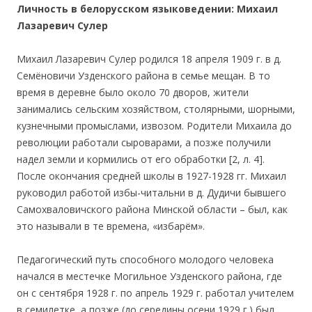
Л
ичность в белорусском языковедении: Михаил
Лазаревич Сулер
Михаил Лазаревич Сулер родился 18 апреля 1909 г. в д.
Семёновичи Узденского района в семье мещан. В то
время в деревне было около 70 дворов, жители
занимались сельским хозяйством, столярными, шорными,
кузнечными промыслами, извозом. Родители Михаила до
революции работали сыроварами, а позже получили
надел земли и кормились от его обработки [2, л. 4].
После окончания средней школы в 1927-1928 гг. Михаил
руководил работой избы-читальни в д. Дудичи бывшего
Самохваловичского района Минской области – был, как
это называли в те времена, «избарём».
Педагогический путь способного молодого человека
начался в местечке Могильное Узденского района, где
он с сентября 1928 г. по апрель 1929 г. работал учителем
в семилетке, а позже (до середины осени 1929 г.) был