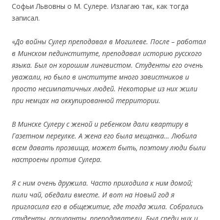
Софьи Львовны о М. Сулере. Излагаю так, как тогда
записал.
«
До войны Сулер преподавал в Могилеве. После – работал
в Минском пединституте, преподавал историю русского
языка. Был он хорошим лингвистом. Студенты его очень
уважали, но было в институте много завистников и
просто несимпатичных людей. Некоторые из них жили
при немцах на оккупированной территории.
В Минске Сулеру с женой и ребенком дали квартиру в
Газетном переулке. А жена его была мещанка… Любила
всем давать прозвища, может быть, поэтому люди были
настроены против Сулера.
Я с ним очень дружила. Часто приходила к ним домой;
пили чай, обедали вместе. И вот на Новый год я
пригласила его в общежитие, где тогда жила. Собрались
студенты, аспиранты, преподаватели. Был среди них и