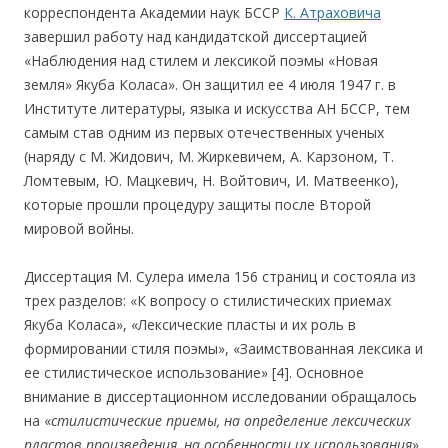
корреспондента Академии наук БССР
К. Атраховича
завершил работу над кандидатской диссертацией
«Наблюдения над стилем и лексикой поэмы «Новая
земля» Якуба Коласа». Он защитил ее 4 июля 1947 г. в
Институте литературы, языка и искусства АН БССР, тем
самым став одним из первых отечественных ученых
(наряду с М. Жидович, М. Жиркевичем, А. Карзоном, Т.
Ломтевым, Ю. Мацкевич, Н. Войтович, И. Матвеенко),
которые прошли процедуру защиты после Второй
мировой войны.
Диссертация М. Сулера имела 156 страниц и состояла из
трех разделов: «К вопросу о стилистических приемах
Якуба Коласа», «Лексические пласты и их роль в
формировании стиля поэмы», «Заимствованная лексика и
ее стилистическое использование» [4]. Основное
внимание в диссертационном исследовании обращалось
на «
стилистические приемы, на определение лексических
пластов произведения, на особенности их использования
»