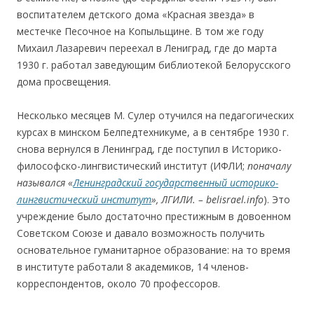
воспитателем детского дома «Красная звезда» в
местечке Песочное на Копыльщине. В том же году
Михаил Лазаревич переехал в Лениград, где до марта
1930 г. работал заведующим библиотекой Белорусского
дома просвещения.
Несколько месяцев М. Сулер отучился на педагогических
курсах в минском Белпедтехникуме, а в сентябре 1930 г.
снова вернулся в Ленинград, где поступил в Историко-
философско-лингвистический институт (ИФЛИ;
поначалу
назывался «
Ленинградский государственный историко-
лингвистический институт
», ЛГИЛИ. – belisrael.
info
). Это
учреждение было достаточно престижным в довоенном
Советском Союзе и давало возможность получить
основательное гуманитарное образование: на то время
в институте работали 8 академиков, 14 членов-
корреспондентов, около 70 профессоров.