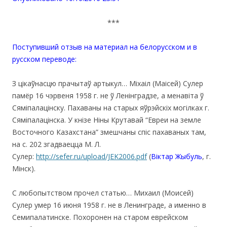
***
Поступивший отзыв на материал на белорусском и в
русском переводе:
З цікаўнасцю прачытаў артыкул… Міхаіл (Маісей) Сулер
памёр 16 чэрвеня 1958 г. не ў Ленінградзе, а менавіта ў
Сяміпалацінску. Пахаваны на старых яўрэйскіх могілках г.
Сяміпалацінска
.
У кнізе Ніны Крутавай “Евреи на земле
Восточного Казахстана” змешчаны спіс пахаваных там,
на с. 202 згадваецца М. Л.
Сулер:
http://sefer.ru/upload/JEK2006.pdf
(
Віктар Жыбуль
, г.
Мінск).
С любопытством прочел статью… Михаил (Моисей)
Сулер умер 16 июня 1958 г. не в Ленинграде, а именно в
Семипалатинске. Похоронен на старом еврейском