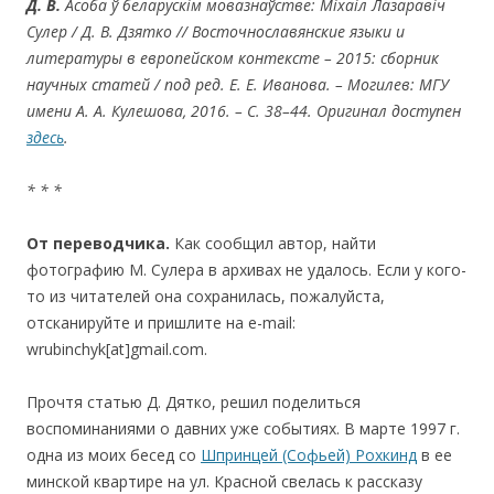
Д.
В.
Асоба ў беларускім мовазнаўстве: Міхаіл Лазаравіч
Сулер / Д.
В. Дзятко // Восточнославянские языки и
литературы в европейском контексте – 2015: сборник
научных статей / под ред. Е.
Е. Иванова. – Могилев: МГУ
имени А. А. Кулешова, 2016. – С. 38–44.
Оригинал доступен
здесь
.
* * *
От переводчика.
Как сообщил автор, найти
фотографию М. Сулера в архивах не удалось. Если у кого-
то из читателей она сохранилась, пожалуйста,
отсканируйте и пришлите на e-mail:
wrubinchyk[at]gmail.com.
Прочтя статью Д. Дятко, решил поделиться
воспоминаниями о давних уже событиях. В марте 1997 г.
одна из моих бесед со
Шпринцей (Софьей) Рохкинд
в ее
минской квартире на ул. Красной свелась к рассказу