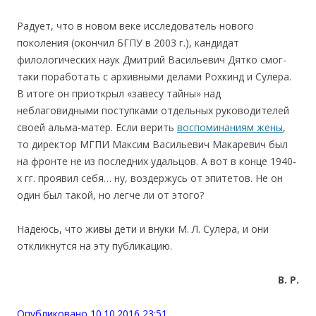
Радует, что в новом веке исследователь нового
поколения (окончил БГПУ в 2003 г.), кандидат
филологических наук Дмитрий Васильевич Дятко смог-
таки поработать с архивными делами Рохкинд и Сулера.
В итоге он приоткрыл «завесу тайны» над
неблаговидными поступками отдельных руководителей
своей альма-матер. Если верить
воспоминаниям жены
,
то директор МГПИ Максим Васильевич Макаревич был
на фронте не из последних удальцов. А вот в конце 1940-
х гг. проявил себя… ну, воздержусь от эпитетов. Не он
один был такой, но легче ли от этого?
Надеюсь, что живы дети и внуки М. Л. Сулера, и они
откликнутся на эту публикацию.
В. Р.
Опубликовано 10.10.2016 23:51