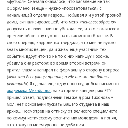
«футбол». Сначала оказалось, что заявление не так
оформлено. И еще – нужно «посоветоваться» с
начальницей отдела кадров… Побывал я и у этой грозной
дамы, сигнализировавшей, что меня «
нецелесообразно
»
допускать в архив: наивно убеждал ее, что о сталинском
времени обществу нужно знать как можно больше. В
свою очередь, кадровичка твердила, что мне не нужно
знать многих вещей, да и живы еще участники тех
событий, вдруг что-то не то о них напишу? Похоже,
убедила она ректора: во время второй встречи он
прятал глаза и напирал на формальную сторону вопроса
(«
как это Вы с улицы пришли, а где письмо от Вашего
ректора?
») Я сделал еще одну попытку, добыл письмо от
академика Михайлова
, на которое в канцелярию ЕГУ
пришел ответ, подписанный тем же д-ром Тихоновым:
мол, нет оснований пускать Вашего студента в наш
архив… Посмотрев на отписку от великого специалиста
по коммунистическому воспитанию молодежи, я понял,
что толку на моем уровне не добиться.