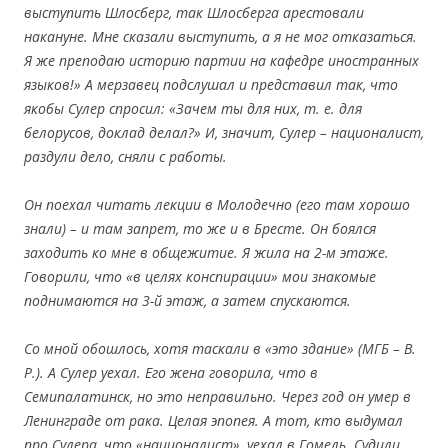
выступить Шлосберг, так Шлосберга арестовали
накануне. Мне сказали выступить, а я не мог отказаться.
Я же преподаю историю партии на кафедре иностранных
языков!» А мерзавец подслушал и представил так, что
якобы Сулер спросил: «Зачем ты для них, т. е. для
белорусов, доклад делал?» И, значит, Сулер – националист,
раздули дело, сняли с работы.
Он поехал читать лекции в Молодечно (его там хорошо
знали) – и там запрет, то же и в Бресте. Он боялся
заходить ко мне в общежитие. Я жила на 2-м этаже.
Говорили, что «в целях конспирации» мои знакомые
поднимаются на 3-й этаж, а затем спускаются.
Со мной обошлось, хотя таскали в «это здание» (МГБ – В.
Р.). А Сулер уехал. Его жена говорила, что в
Семипалатинск, но это неправильно. Через год он умер в
Ленинграде от рака. Целая эпопея. А тот, кто выдумал
про Сулера, что «националист», уехал в Гомель. Судили