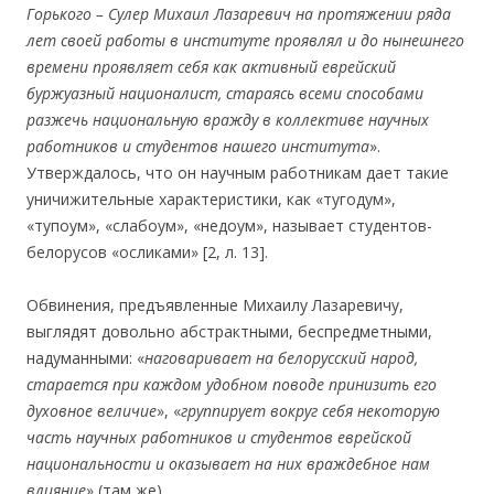
Горького – Сулер Михаил Лазаревич на протяжении ряда
лет своей работы в институте проявлял и до нынешнего
времени проявляет себя как активный еврейский
буржуазный националист, стараясь всеми способами
разжечь национальную вражду в коллективе научных
работников и студентов нашего института
».
Утверждалось, что он научным работникам дает такие
уничижительные характеристики, как «тугодум»,
«тупоум», «слабоум», «недоум», называет студентов-
белорусов «осликами» [2, л. 13].
Обвинения, предъявленные Михаилу Лазаревичу,
выглядят довольно абстрактными, беспредметными,
надуманными: «
наговаривает на белорусский народ,
старается при каждом удобном поводе принизить его
духовное величие
», «
группирует вокруг себя некоторую
часть научных работников и студентов еврейской
национальности и оказывает на них враждебное нам
влияние
» (там же).