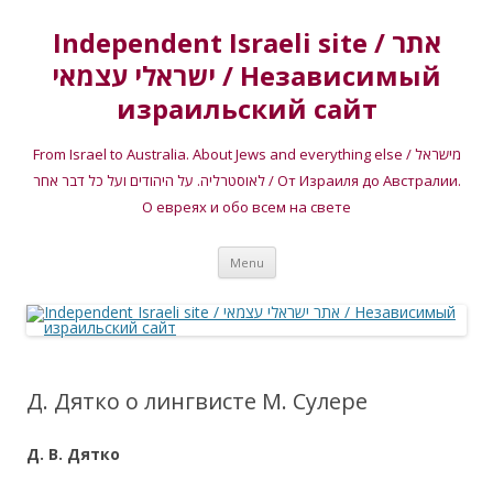
Independent Israeli site / אתר
ישראלי עצמאי / Независимый
израильский сайт
From Israel to Australia. About Jews and everything else / מישראל
לאוסטרליה. על היהודים ועל כל דבר אחר / От Израиля до Австралии.
О евреях и обо всем на свете
Skip
Menu
to
content
Д. Дятко о лингвисте М. Сулере
Д. В. Дятко