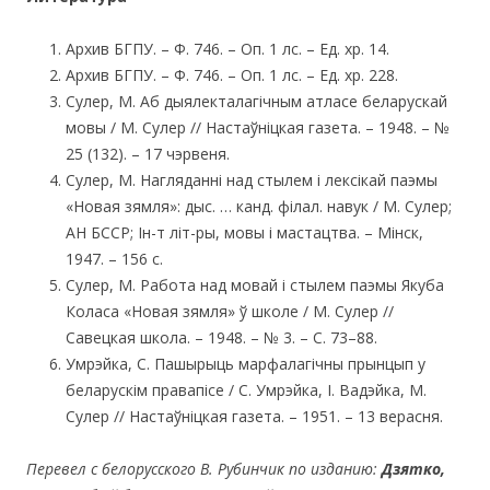
Архив БГПУ. – Ф. 746. – Оп. 1 лс. – Ед. хр. 14.
Архив БГПУ. – Ф. 746. – Оп. 1 лс. – Ед. хр. 228.
Сулер, М. Аб дыялекталагічным атласе беларускай
мовы / М. Сулер // Настаўніцкая газета. – 1948. – №
25 (132). – 17 чэрвеня.
Сулер, М. Нагляданні над стылем і лексікай паэмы
«Новая зямля»: дыс. … канд. філал. навук / М. Сулер;
АН БССР; Ін-т літ-ры, мовы і мастацтва. – Мінск,
1947. – 156 с.
Сулер, М. Работа над мовай і стылем паэмы Якуба
Коласа «Новая зямля» ў школе / М. Сулер //
Савецкая школа. – 1948. – № 3. – С. 73–88.
Умрэйка, С. Пашырыць марфалагічны прынцып у
беларускім правапісе / С. Умрэйка, І. Вадэйка, М.
Сулер // Настаўніцкая газета. – 1951. – 13 верасня.
Перевел с белорусского В. Рубинчик по изданию:
Дзятко,