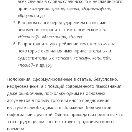
всех случаях в словах славянского и неславянского
происхождения: «
рэка
», «
цэна
», «
Чэрнышэўскі
»,
«
Ярцэва
» и др.
В первом слоге перед ударением на письме
неизменно сохранять этимологическое «е»:
«
Некрасаў
», «
Александр
», «
Нева
».
Рапространить употребление «е» вместо «я» на
некоторые окончания имен прилагательных и
существительных: «
сінега
», «
сінему
», «
вішней
»,
«
песней
» и др. [6].
Положения, сформулированные в статье, безусловно,
неоднозначные, а с позиций современного языкознания –
даже ошибочные, поскольку одним из основных
аргументов в пользу того или иного предложения
выступает необходимость сближения белорусской
орфографии с русской. Однако приходится признать, что
этот труд в целом соответствует традициям своего
времени.