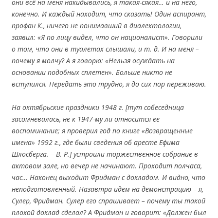
они всё на меня накидывались, я такая-сякая… и на него,
конечно. И каждый находит, что сказать! Один аспирант,
профан К., ничего не понимавший в диалектологии,
заявил: «Я по лицу видел, что он националист». Говорили
о том, что они в туалетах слышали, и т. д. И на меня –
почему я молчу? А я говорю: «Нельзя осуждать на
основании подобных сплетен». Больше никто не
вступился. Передать это трудно, я до сих пор переживаю.
На октябрьские праздники 1948 г. [тут собеседница
засомневалась, не к 1947-му ли относится ее
воспоминание; я проверил год по книге «Возвращенные
имена» 1992 г., где были сведения об аресте Ефима
Шлосберга. – В. Р.] устроили торжественное собрание в
актовом зале, но вечер не начинают. Проходит полчаса,
час… Наконец выходит Фридман с докладом. И видно, что
неподготовленный. Назавтра идем на демонстрацию – я,
Сулер, Фридман. Сулер его спрашивает – почему ты такой
плохой доклад сделал? А Фридман и говорит: «Должен был