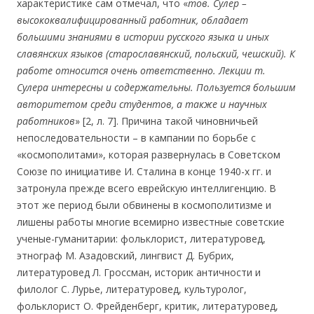
характеристике сам отмечал, что «
тов. Сулер –
высококвалифицированный работник, обладает
большими знаниями в истории русского языка и иных
славянских языков (старославянский, польский, чешский). К
работе относится очень ответственно. Лекции т.
Сулера интересны и содержательны. Пользуется большим
авторитетом среди студентов, а также и научных
работников
» [2, л. 7]. Причина такой чиновничьей
непоследовательности – в кампании по борьбе с
«космополитами», которая развернулась в Советском
Союзе по инициативе И. Сталина в конце 1940-х гг. и
затронула прежде всего еврейскую интеллигенцию. В
этот же период были обвинены в космополитизме и
лишены работы многие всемирно известные советские
ученые-гуманитарии: фольклорист, литературовед,
этнограф М. Азадовский, лингвист Д. Бубрих,
литературовед Л. Гроссман, историк античности и
филолог С. Лурье, литературовед, культуролог,
фольклорист О. Фрейденберг, критик, литературовед,