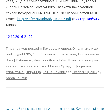
кладбище г. Семипалатинска. В книге Нины Крутовой
«Евреи на земле Восточного Казахстана» помещен
список похороненных там, на с. 202 упоминается М. Л.
Сулер:
http://sefer.ru/upload/JEK2006.pdf
(
В
иктор Жибуль
, г.
Минск).
12.10.2016 21:29
This entry was posted in
Беларусь и евреи
,
О политике и др.
and tagged
БГПУ
,
борьба с космополитизмом
,
Виктор Жибуль
,
Вольф Рубинчик.
,
Дмитрий Дятко
,
Ефим Шлосберг
,
история
лингвистики
,
лингвистика
,
Михаил Сулер
,
орфография
,
стилистика.
,
Шпринца (Софья) Рохкинд
on
October 10, 2016
by
Aaron Shustin
.
Post
←
В. Рубінчык. КАТЛЕТЫ &
Віктар Жыбуль пра Цфанію