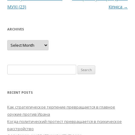
navigation
МУХІ (23)
Кіпніса
→
ARCHIVES
Archives
Search
for:
RECENT POSTS
Как стратегическое терпение превращается в главное
оружие против Ирана
Когда политический протест превращается в психическое
расстройство