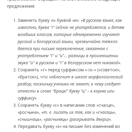
предложения:
Заменить букву «і» буквой «и»: «
В русском языке, как
известно, буква “і” сейчас не употребляется, и детям
младших классов, которые одновременно изучают
русский и белорусский языки, чрезвычайно тяжело
дается при письме переключение, связанное с
употреблением “і” и “и”… разницы в произношении
звука “и” в русском и “і” в белорусском нет никакой
».
Сохранять «т» перед суффиксом «-ск-» («советскі»,
«братскі»), что «
облегчит в школе морфологический
разбор, поскольку ученики не знают, к чему следует
отнести в слове “брацкі”
букву “ц” – к корню
или
суффиксу
».
Сохранять букву «с» в написании слов «счасце»,
«росчына», «
т. е. писать их так, как и «счасаць»,
«счышчаць», «расчыняць» (раскрывать двери)
».
Передавать букву «э» на письме без изменений во