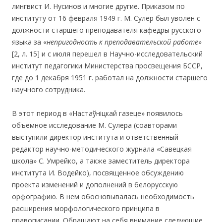
лингвист И. Нусинов и многие другие. Приказом по
институту от 16 февраля 1949 г. М. Сулер был уволен с
должности старшего преподавателя кафедры русского
языка за «
непригодность к преподавательской работе
»
[2, л. 15] и с июля перешел в Научно-исследовательский
институт педагогики Министерства просвещения БССР,
где до 1 декабря 1951 г. работал на должности старшего
научного сотрудника.
В этот период в «Настаўніцкай газеце» появилось
объемное исследование М. Сулера (соавторами
выступили директор института и ответственный
редактор научно-методического журнала «Савецкая
школа» С. Умрейко, а также заместитель директора
института И. Водейко), посвященное обсуждению
проекта изменений и дополнений в белорусскую
орфографию. В нем обосновывалась необходимость
расширения морфологического принципа в
правописании. Обращают на себя внимание следующие