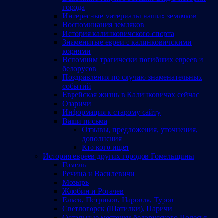
города
Интересные материалы наших земляков
Воспоминания земляков
История калинковичского спорта
Знаменитые евреи с калинковичскими
корнями
Вспомним трагически погибших евреев и
белорусов
Поздравления по случаю знаменательных
событий
Еврейская жизнь в Калинковичах сейчас
Озаричи
Информация к старому сайту
Ваши письма
Отзывы, предложения, уточнения,
дополнения
Кто кого ищет
История евреев других городов Гомельщины
Гомель
Речица и Василевичи
Мозырь
Жлобин и Рогачев
Ельск, Петриков, Наровля, Туров
Светлогорск (Шатилки), Паричи
Остальные местечки белорусского Полесья