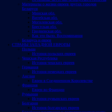
Материалы о жизни евреев других городов
Беларуси
Минская обл.
Витебская обл.
Могилевская обл.
Брестская обл.
Гродненская обл.
Как это было. Воспоминания
Беларусь и евреи
СТРАНЫ ЗАПАДНОЙ ЕВРОПЫ
Польша
История польских евреев
Чешская Республика
История чешских евреев
Германия
История немецких евреев
Англия
Евреи в Соединенном Королевстве
Франция
Евреи во Франции
Румыния
История румынских евреев
Болгария
История болгарских евреев