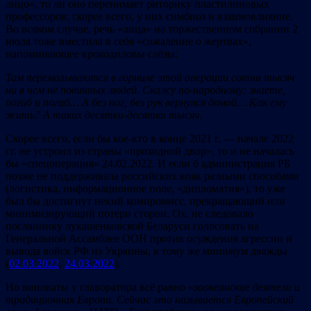
лицо», то ли оно перенимает риторику пластилиновых
профессоров; скорее всего, у них симбиоз и взаимовлияние.
Во всяком случае, речь «лица» на торжественном собрании 2
июля тоже вместила в себя «сожаление о жертвах»,
напоминающее крокодиловы слёзы:
Там перемалываются в горниле этой операции сотни тысяч
ни в чем не повинных людей. Скажу по-народному: знаете,
погиб и погиб… А без ног, без рук вернулся домой… Как ему
жить? А таких десятки-десятки тысяч.
Скорее всего, если бы кое-кто в конце 2021 г. — начале 2022
гг. не устроил из страны «проходной двор», то и не началась
бы «спецоперация» 24.02.2022. И если б администрация РБ
позже не поддерживала российских вояк разными способами
(логистика, информационное поле, «дипломатия»), то уже
был бы достигнут некий компромисс, прекращающий или
минимизирующий потери сторон. Ох, не следовало
посланнику лукашенковской Беларуси голосовать на
Генеральной Ассамблее ООН против осуждения агрессии и
вывода войск РФ из Украины, к тому же минимум дважды
(
02.03.2022
,
24.03.2022
).
Но виноваты у главоратора всё равно «
заокеанские деятели и
традиционная Европа. Сейчас это называется Европейский