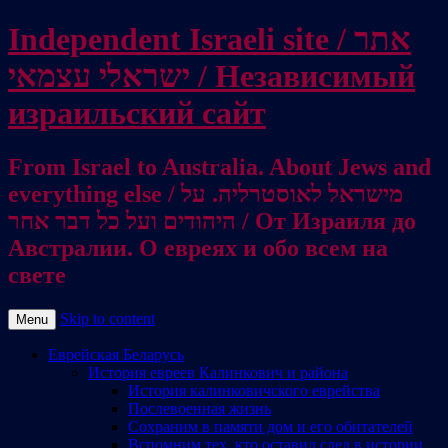
Independent Israeli site / אתר
ישראלי עצמאי / Независимый
израильский сайт
From Israel to Australia. About Jews and
everything else / מישראל לאוסטרליה. על
היהודים ועל כל דבר אחר / От Израиля до
Австралии. О евреях и обо всем на
свете
Skip to content
Menu
Еврейская Беларусь
История евреев Калинкович и района
История калинковичского еврейства
Послевоенная жизнь
Сохраним в памяти дом и его обитателей
Вспомним тех, кто оставил след в истории