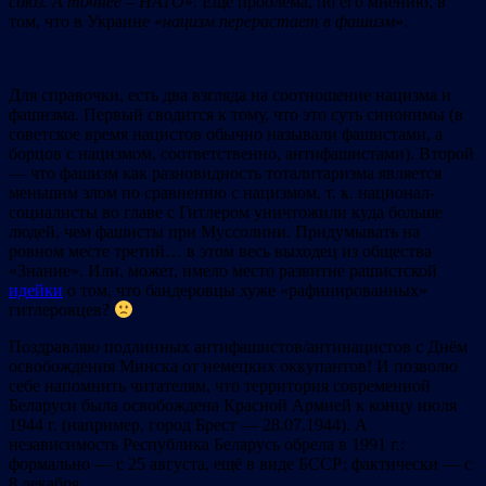
союз. А точнее – НАТО
». Ещё проблема, по его мнению, в
том, что в Украине «
нацизм перерастает в фашизм
».
Для справочки, есть два взгляда на соотношение нацизма и
фашизма. Первый сводится к тому, что это суть синонимы (в
советское время нацистов обычно называли фашистами, а
борцов с нацизмом, соответственно, антифашистами). Второй
— что фашизм как разновидность тоталитаризма является
меньшим злом по сравнению с нацизмом, т. к. национал-
социалисты во главе с Гитлером уничтожили куда больше
людей, чем фашисты при Муссолини. Придумывать на
ровном месте третий… в этом весь выходец из общества
«Знание». Или, может, имело место развитие рашистской
ид
ейки
о том, что бандеровцы хуже «рафинированных»
гитлеровцев?
Поздравляю подлинных антифашистов/антинацистов с Днём
освобождения Минска от немецких оккупантов! И позволю
себе напомнить читателям, что территория современной
Беларуси была освобождена Красной Армией к концу июля
1944 г. (например, город Брест — 28.07.1944). А
независимость Республика Беларусь обрела в 1991 г.:
формально — с 25 августа, ещё в виде БССР; фактически — с
8 декабря.