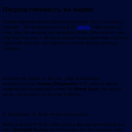
Посредственность на марше
Новый горячий шалом! Первое полугодие 2022 г. оказалось
тем ещё… Но не рискую вслед за БГ
запеть
: «
Мы прожили
ночь, так посмотрим, как выглядит день
». Ибо второе тоже
стартовало плохо, с обстрела российскими ракетами посёлка в
Одесской области, что привело к гибели многих мирных
граждан.
Немного не дожив до 102 лет, умер знаменитый
мультипликатор
Леонид Шварцман
; в 97 ушёл не менее
знаменитый британский режиссёр
Питер Брук
, чьи корни
также где-то здесь, на востоке Европы…
Л. Шварцман, П. Брук. Фото из википедии
Вчера в возрасте 54 лет умер доктор физико-математических
наук
Дмитрий Колкер
из Новосибирска. Его история, увы,