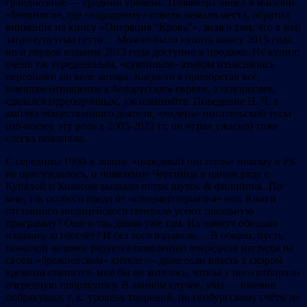
грандиозные — средний уровень. Позавчера зашёл в магазин
«Белкниги», где «народному» отвели немало места, обратил
внимание на книгу «Операция “Кровь”», зная о том, что в ней
затронута тема гетто… Можно было купить книгу 2015 года,
но и первое издание 2013 года доступно в продаже. Не купил:
очень уж усреднённым, «суконным» языком изъяснялись
персонажи по воле автора. Когда-то я приобретал всё,
имевшее отношение к белорусским евреям, а повзрослев,
сделался переборчивым, уж извиняйте. Поведение Н. Ч. в
амплуа общественного деятеля, «лидера» писательской тусы
(по-моему, эту роль в 2005-2022 гг. он играл ужасно) тоже
слегка повлияло.
С середины 1990-х звание «народный писатель» никому в РБ
не присуждалось, и появление Чергинца в одном ряду с
Купалой и Коласом вызвало поток шуток & филиппик. По
мне, так особого вреда от «спецмероприятия» нет. Книги
отставного милицейского генерала усеют школьную
программу? Они и так давно уже там. Их начнут обильно
издавать за госсчёт? И без того издавали… В общем, пусть
пожилой человек радуется появлению очередной награды на
своём «брежневском» кителе — даже если власть в скором
времени сменится, мне бы не хотелось, чтобы у него отбирали
очередную побрякушку. В данном случае, увы — именно
побрякушку, т. к. уровень творений, по гамбургскому счёту, не