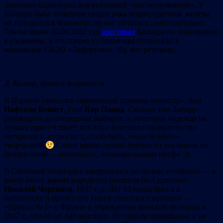
довольно характерна для нынешней «высокодуховной». У
Колкера была четвертая стадия рака поджелудочной железы,
он находился в больнице, не мог питаться самостоятельно.
Тем не менее 30.06.2022 суд
арестовал
Колкера по подозрению
в госизмене, и его прямо из больницы отправили в
московское СИЗО «Лефортово». Ну, вот результат.
Д. Колкер, фото с
kasparov.ru
В Израиле сменился «временный премьер-министр»: был
Нафтали Беннет
, стал
Яир Лапид
. Сколько там Лапиду
руководить до очередных выборов, а некоторая надежда на
лучшее присутствует: всё-таки возглавил правительство
литератор и журналист, стало быть, «наш человек»,
творческий
Самое время срочно перевести его пиесы на
белорусский — пoспешите, великоразумные профи :))
В Синеокой полугодие завершилось несколько необычно — в
конце июня звания народного писателя был удостоен
Николай Чергинец
, 1937 г. р. Лет 15 назад брал я в
библиотеке и прочёл его книги советского времени —
«Приказ № 1» о Фрунзе и учреждении минской милиции в
1917 г., что-то об Афганистане. Не совсем провальные и не