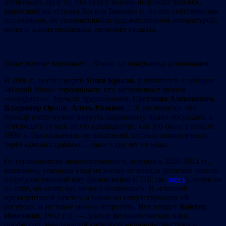
дотягивает. Да и то, что указ о звании подписал человек,
выросший на «стихах Василя Быкова» и, по его собственным
признаниям, не увлекающийся художественной литературой,
ничего, кроме недоверия, не может вызвать.
Такие разные народные… Фото из открытых источников
В 2006 г., после смерти
Янки Брыля
, у читателей и авторов
«Нашай Нівы» спрашивали, кто заслуживает звания
«народного». Звучали предложения:
Светлана Алексиевич
,
Владимир Орлов
,
Алесь Рязанов
… Я же полагал, что
прежде всего нужно вернуть парламенту право обсуждать и
утверждать ту или иную кандидатуру, как это было в начале
1990-х. Проталкивать же писателей, пусть и симпатичных,
через администрацию… такого cто лет не надо.
От сервильности новоиспеченного, которая в 2020-2021 гг.,
возможно, ускорила уход из жизни от ковида десятков членов
подведомственной ему организации (СПБ; см.
здесь
), чуток не
по себе, но опять же, ничего особенного. В «главной
президентской газете», а также на сопутствующих ей
ресурсах, и не такое можно встретить. Вот вещает
Виктор
Ивченков
, 1962 г. р. — доктор филологических наук,
профессор, заведующий кафедрой медиалингвистики и