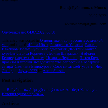
Вольф Рубинчик, г. Минск
03.07.2022
w2rubinchyk[at]gmail.com
Опубликовано 04.07.2022 00:58
This entry was posted in
О политике и др.
,
Россия и остальной
мир
and tagged
«Наша Ніва»
,
Беларусь и Украина
,
Виктор
Ивченков
,
Вольф Рубинчик
,
демагогия
,
Дмитрий Колкер
,
курьёзы
,
Лариса Корнеева
,
Леонид Шварцман
,
Нафтали
Беннет
,
нацизм и фашизм
,
Николай Чергинец
,
Питер Брук
,
проекты и утопии
,
псевдоэксперты
,
репрессии в Беларуси
,
сатира
,
Светлана Винокурова
,
Союз писателей
,
утраты
,
Яир
Лапид
on
July 4, 2022
by
Aaron Shustin
.
Post navigation
←
В. Рубінчык. Азірнуўся не ў слязах
Альберт Капенгут.
История одного приза
→
Archives