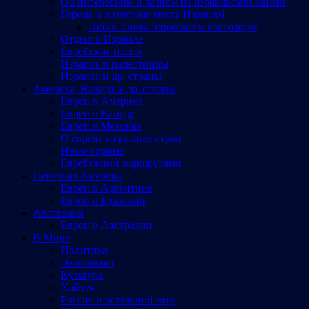
Об интересном и разном из израильской жизни
Города и памятные места Израиляl
Петах-Тиква: прошлое и настоящее
Отдых в Израиле
Еврейские песни
Израиль и палестинцы
Израиль и др. страны
Америка, Канада и др. страны
Евреи в Америке
Евреи в Канаде
Евреи в Мексике
О евреях из разных стран
Иные страны
Еврейскими маршрутами
Северная Америка
Евреи в Аргентине
Евреи в Бразилии
Австралия
Евреи в Австралии
В Мире
Политика
Экономика
Культура
Хайтек
Россия и остальной мир