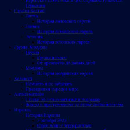
Еврейские памятники и достопримечательности
Германии
Страны Балтии
Литва
История литовских евреев
Латвия
История латвийских евреев
Эстония
История эстонских евреев
Грузия, Молдова
Грузия
Грузия и евреи
От древности до наших дней
Молдова
История молдавских евреев
Холокост
Помнить и не забывать
Праведники народов мира
Антисемитизм
Статьи об антисемитизме и погромах
Факты о преступлениях на почве антисемитизма
Израиль
История Израиля
7 октября 2023
Герои войн с террористами