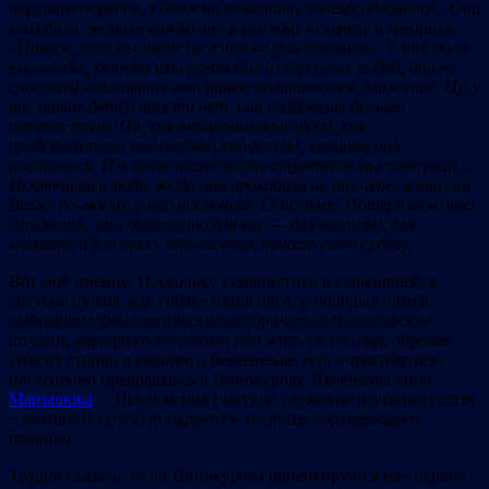
нарушаю порядок, я должна позвонить своему адвокату». Она
выходила, звонила какому-то взрослому человеку и говорила:
«Пишем, что мы нигде ни в чём не участвовали». У них были
кукловоды, кто-то ими руководил из взрослых людей, они не
способны возглавить вот такое политическое движение. Ну, у
нас таких детей просто нет, они озабочены больше
творчеством. Но, как эмоциональные люди, как
представители творческой профессии, эмоциям они
поддаются. И в этом плане часть студентов мы потеряли…
Исключались люди, когда они проходили не раз через комиссии.
Всего, по-моему, у нас исключено 13 человек. Потеря каждого
студента, это болезненно для нас — для нагрузки, для
климата и для того, что человек ломает свою судьбу.
Bот моё мнение. Поскольку гуманистика в сложившейся
системе нужна, как собаке пятая нога, у молодых людей,
выбравших филологические/исторические/философские
штудии, альтернатива такова: или жить не по лжи, обрекая
себя на стопор в карьере и безденежье, или «прогибаться»,
постепенно превращаясь в Винокурову, Ивченкова либо
Марзалюка
… Исключения (честное служение науке/искусству
+ внешний успех) попадаются, но лишь подтверждают
правило.
Трудно сказать, то ли Винокурова ориентируется на «первое