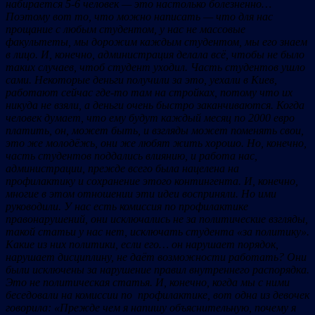
набирается 5-6 человек — это настолько болезненно…
Поэтому вот то, что можно написать — что для нас
прощание с любым студентом, у нас не массовые
факультеты, мы дорожим каждым студентом, мы его знаем
в лицо. И, конечно, администрация делала всё, чтобы не было
таких случаев, чтоб студент уходил. Часть студентов ушло
сами. Некоторые деньги получили за это, уехали в Киев,
работают сейчас где-то там на стройках, потому что их
никуда не взяли, а деньги очень быстро заканчиваются. Когда
человек думает, что ему будут каждый месяц по 2000 евро
платить, он, может быть, и взгляды может поменять свои,
это же молодёжь, они же любят жить хорошо. Но, конечно,
часть студентов поддались влиянию, и работа нас,
администрации, прежде всего была нацелена на
профилактику и сохранение этого контингента. И, конечно,
многие в этом отношении эти идеи восприняли. Но ими
руководили. У нас есть комиссия по профилактике
правонарушений, они исключались не за политические взгляды,
такой статьи у нас нет, исключать студента «за политику».
Какие из них политики, если его… он нарушает порядок,
нарушает дисциплину, не даёт возможности работать? Они
были исключены за нарушение правил внутреннего распорядка.
Это не политическая статья. И, конечно, когда мы с ними
беседовали на комиссии по профилактике, вот одна из девочек
говорила: «Прежде чем я напишу объяснительную, почему я