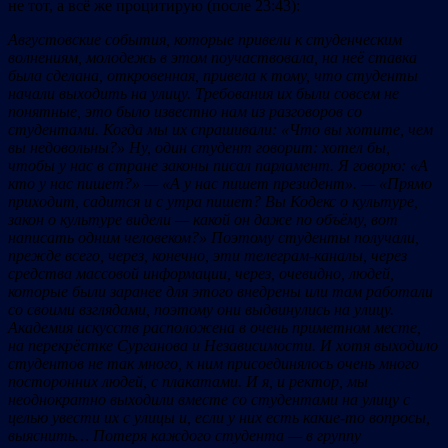
не тот, а всё же процитирую (после 23:43):
Августовские события, которые привели к студенческим
волнениям, молодежь в этом поучаствовала, на неё ставка
была сделана, откровенная, привела к тому, что студенты
начали выходить на улицу. Требования их были совсем не
понятные, это было известно нам из разговоров со
студентами. Когда мы их спрашивали: «Что вы хотите, чем
вы недовольны?» Ну, один студент говорит: хотел бы,
чтобы у нас в стране законы писал парламент. Я говорю: «А
кто у нас пишет?» — «А у нас пишет президент». — «Прямо
приходит, садится и с утра пишет? Вы Кодекс о культуре,
закон о культуре видели — какой он даже по объёму, вот
написать одним человеком?» Поэтому студенты получали,
прежде всего, через, конечно, эти телеграм-каналы, через
средства массовой информации, через, очевидно, людей,
которые были заранее для этого внедрены или там работали
со своими взглядами, поэтому они выдвинулись на улицу.
Академия искусств расположена в очень приметном месте,
на перекрёстке Сурганова и Независимости. И хотя выходило
студентов не так много, к ним присоединялось очень много
посторонних людей, с плакатами. И я, и ректор, мы
неоднократно выходили вместе со студентами на улицу с
целью увести их с улицы и, если у них есть какие-то вопросы,
выяснить… Потеря каждого студента — в группу