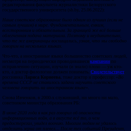
редактирования факультета журналистики Белорусского
государственного университета (sb.by, 25.06.2022):
Наше советское образование было одним из лучших (если не
самым лучшим) в мире. Фундаментальным, емким,
всесторонним и обязательным. За границей же всё больше
облегченная подача материала. Поэтому и неудивительно,
что те же американцы восхищались, узнав, что мы свободно
говорим на нескольких языках.
Что-что, а иностранные языки большинство советских людей,
несмотря на периодически проводившиеся
кампании
по
исправлению ситуации, изучали (и знали) плохо — уж кто-
кто, а доктор филологии должен понимать.
Св
и
детельствует
россиянка
Лариса Корнеева
, тоже доктор и профессор: «
Во
времена СССР не ставилось задачи научить советского
человека говорить на иностранном языке
».
Снова Ивченков, в 2000-х служивший, ни много ни мало,
советником министра образования РБ:
В июне 2020 года я как раз говорил об опасности
информационных войн, а в августе всё то, о чем
предостерегал, увидел воочию. Многим людям не удалось
отделить зерна от плевел… После тех событий Президент,