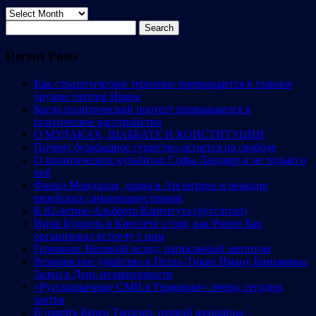
Archives
Search
for:
Recent Posts
Как стратегическое терпение превращается в главное
оружие против Ирана
Когда политический протест превращается в
психическое расстройство
О МУДАКАХ, ШАББАТЕ И КОНСТИТУЦИИ
Почему бульбашное существо остается на свободе
О политических кульбитах Софы Ландвер и не только о
ней
Финал Мондиаля, драма в Аргентине и реакция
еврейских самоненавистников
К 82-летию Альберта Капенгута (русс/итал)
Ицик Бунцель в Кнессете о том, как Ронен Бар
организовал встречу с ним
Германия: Великий исход, написанный шепотом
Резонансное убийство в Петах-Тикве Иману Биньямина
Залки в День независимости
«Русскоязычные СМИ в Германии»: вчера, сегодня,
завтра
В память Керен Тандлер, первой женщины-