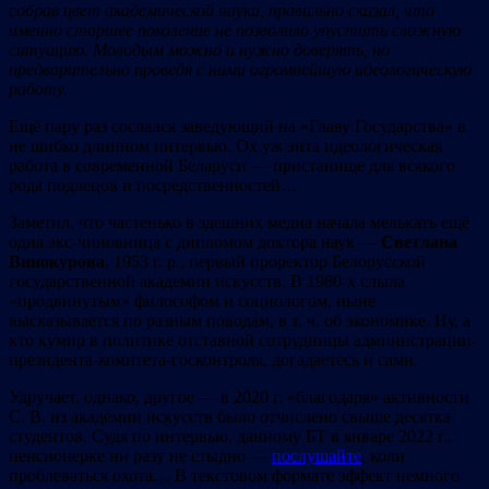
собрав цвет академической науки, правильно сказал, что
именно старшее поколение не позволило упустить сложную
ситуацию. Молодым можно и нужно доверять, но
предварительно проведя с ними огромнейшую идеологическую
работу.
Ещё пару раз сослался заведующий на «Главу Государства» в
не шибко длинном интервью. Ох уж энта идеологическая
работа в современной Беларуси — пристанище для всякого
рода подлецов и посредственностей…
Заметил, что частенько в здешних медиа начала мелькать ещё
одна экс-чиновница с дипломом доктора наук —
Светлана
Винокурова
, 1953 г. р., первый проректор Белорусской
государственной академии искусств. В 1980-х слыла
«продвинутым» философом и социологом, ныне
высказывается по разным поводам, в т. ч. об экономике. Ну, а
кто кумир в политике отставной сотрудницы администрации-
президента-комитета-госконтроля, догадаетесь и сами.
Удручает, однако, другое — в 2020 г. «благодаря» активности
С. В. из академии искусств было отчислено свыше десятка
студентов. Судя по интервью, данному БТ в январе 2022 г.,
пенсионерке ни разу не стыдно —
послушайте
, коли
проблеваться охота… В текстовом формате эффект немного