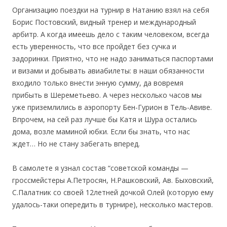
Организацию поездки на турнир в Натанию взял на себя
Борис Постовский, видный тренер и международный
арбитр. А когда имеешь дело с таким человеком, всегда
есть уверенность, что все пройдет без сучка и
задоринки. Приятно, что не надо заниматься паспортами
и визами и добывать авиабилеты: в наши обязанности
входило только внести энную сумму, да вовремя
прибыть в Шереметьево. А через несколько часов мы
уже приземлились в аэропорту Бен-Гурион в Тель-Авиве.
Впрочем, на сей раз лучше бы Катя и Шура остались
дома, возле маминой юбки. Если бы знать, что нас
ждет… Но не стану забегать вперед.
В самолете я узнал состав “советской команды —
гроссмейстеры А.Петросян, Н.Рашковский, Ав. Быховский,
С.Палатник со своей 12летней дочкой Олей (которую ему
удалось-таки опередить в турнире), несколько мастеров.