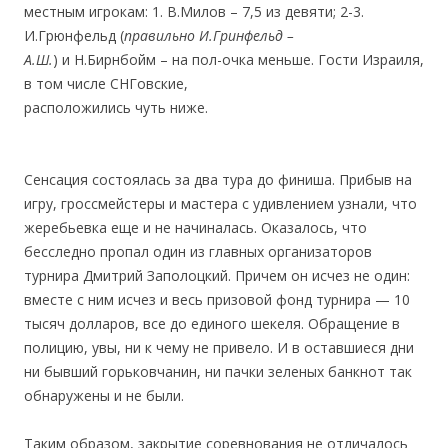
местным игрокам: 1. В.Милов – 7,5 из девяти; 2-3.
И.Грюнфельд (
правильно И.Гринфельд –
А.Ш.
) и Н.Бирнбойм – на пол-
очка меньше. Гости Израиля,
в том числе СНГовские,
расположились чуть ниже.
.
Сенсация состоялась за два тура до финиша. Прибыв на
игру, гроссмейстеры и мастера с удивлением узнали, что
жеребьевка еще и не начиналась. Оказалось, что
бесследно пропал один из главных организаторов
турнира Дмитрий Заполоцкий. Причем он исчез не один:
вместе с ним исчез и весь призовой фонд турнира — 10
тысяч долларов, все до единого шекеля. Обращение в
полицию, увы, ни к чему не привело. И в оставшиеся дни
ни бывший горьковчанин, ни пачки зеленых банкнот так
обнаружены и не были.
Таким образом, закрытие соревнования не отличалось