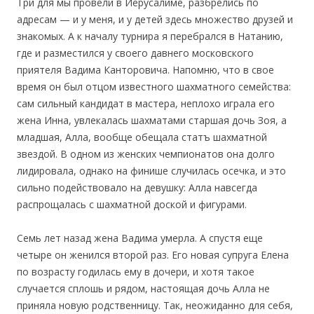
Три для мы провели в Иерусалиме, разбрелись по
адресам — и у меня, и у детей здесь множество друзей и
знакомых. А к началу турнира я перебрался в Натанию,
где и разместился у своего давнего московского
приятеля Вадима Канторовича. Напомню, что в свое
время он был отцом известного шахматного семейства:
сам сильный кандидат в мастера, неплохо играла его
жена Инна, увлекалась шахматами старшая дочь Зоя, а
младшая, Алла, вообще обещала статъ шахматной
звездой. В одном из женских чемпионатов она долго
лидировала, однако на финише случилась осечка, и это
сильно подействовало на девушку: Алла навсегда
распрощалась с шахматной доской и фигурами.
Семь лет назад жена Вадима умерла. А спустя еще
четыре он женился второй раз. Его новая супруга Елена
по возрасту годилась ему в дочери, и хотя такое
случается сплошь и рядом, настоящая дочь Алла не
приняла новую родственницу. Так, неожиданно для себя,