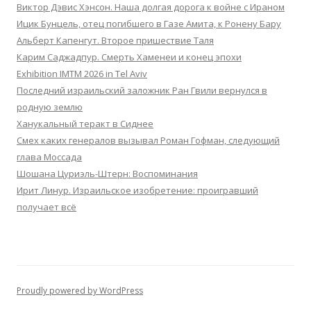
Виктор Дэвис Хэнсон. Наша долгая дорога к войне с Ираном
Ицик Бунцель, отец погибшего в Газе Амита, к Ронену Бару
Альберт Капенгут. Второе пришествие Таля
Карим Саджадпур. Смерть Хаменеи и конец эпохи
Exhibition IMTM 2026 in Tel Aviv
Последний израильский заложник Ран Гвили вернулся в
родную землю
Ханукальный теракт в Сиднее
Смех каких генералов вызывал Роман Гофман, следующий
глава Моссада
Шошана Цуриэль-Штерн: Воспоминания
Ирит Линур. Израильское изобретение: проигравший
получает всё
Proudly powered by WordPress