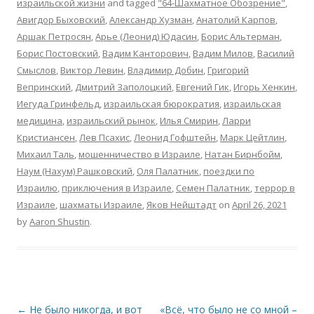
израильской жизни
and tagged
"64-Шахматное Обозрение"
,
Авигдор Быховский
,
Александр Хузман
,
Анатолий Карпов
,
Аршак Петросян
,
Арье (Леонид) Юдасин
,
Борис Альтерман
,
Борис Постовский
,
Вадим Канторович
,
Вадим Милов
,
Василий
Смыслов
,
Виктор Левин
,
Владимир Добин
,
Григорий
Вепринский
,
Дмитрий Заполоцкий
,
Евгений Гик
,
Игорь Хенкин
,
Иегуда Гринфельд
,
израильская бюрократия
,
израильская
медицина
,
израильский рынок
,
Илья Смирин
,
Ларри
Кристиансен
,
Лев Псахис
,
Леонид Гофштейн
,
Марк Цейтлин
,
Михаил Таль
,
мошенничество в Израиле
,
Натан Бирнбойм
,
Наум (Нахум) Рашковский
,
Оля Палатник
,
поездки по
Израилю
,
приключения в Израиле
,
Семен Палатник
,
террор в
Израиле
,
шахматы Израиле
,
Яков Нейштадт
on
April 26, 2021
by
Aaron Shustin
.
Post
←
Не было никогда, и вот
«Всё, что было не со мной –