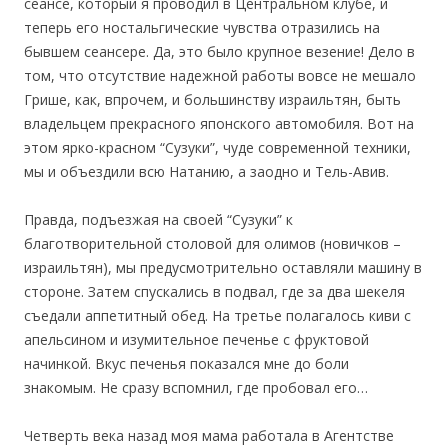
сеансе, который я проводил в Центральном клубе, и
теперь его ностальгические чувства отразились на
бывшем сеансере. Да, это было крупное везение! Дело в
том, что отсутствие надежной работы вовсе не мешало
Грише, как, впрочем, и большинству израильтян, быть
владельцем прекрасного японского автомобиля. Вот на
этом ярко-красном “Сузуки”, чуде современной техники,
мы и объездили всю Натанию, а заодно и Тель-Авив.
Правда, подъезжая на своей “Сузуки” к
благотворительной столовой для олимов (новичков –
израильтян), мы предусмотрительно оставляли машину в
стороне. Затем спускались в подвал, где за два шекеля
съедали аппетитный обед. На третье полагалось киви с
апельсином и изумительное печенье с фруктовой
начинкой. Вкус печенья показался мне до боли
знакомым. Не сразу вспомнил, где пробовал его…
Четверть века назад моя мама работала в Агентстве