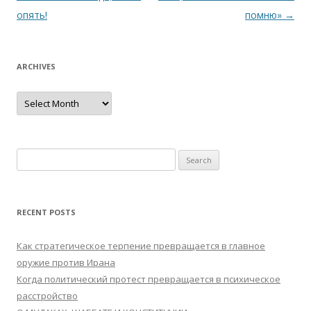
navigation
опять!
помню»
→
ARCHIVES
Archives
Search
for:
RECENT POSTS
Как стратегическое терпение превращается в главное
оружие против Ирана
Когда политический протест превращается в психическое
расстройство