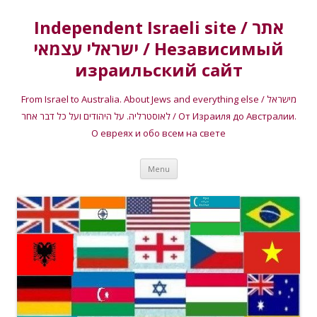
Independent Israeli site / אתר
ישראלי עצמאי / Независимый
израильский сайт
From Israel to Australia. About Jews and everything else / מישראל
לאוסטרליה. על היהודים ועל כל דבר אחר / От Израиля до Австралии.
О евреях и обо всем на свете
Skip
Menu
to
content