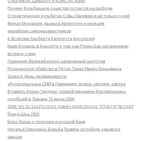
О МУДАКАХ, ШАББАТЕ И КОНСТИТУЦИИ
Почему бульбашное существо остается на свободе
О политических кульбитах Софы Ландвер и не только о ней
Финал Мондиаля, драма в Аргентине и реакция
еврейских самоненавистников
К 82-летию Альберта Капенгута (русс/итал)
Ицик Бунцель в Кнессете о том, как Ронен Бар организовал
встречу с ним
Германия: Великий исход, написанный шепотом
Резонансное убийство в Петах-Тикве Иману Биньямина
Залки в День независимости
«Русскоязычные СМИ в Германии»: вчера, сегодня, завтра
В память Керен Тандлер, первой женщины-бортмеханика,
погибшей в Ливане 12 июня 2006
לזכרה של קרן טנדלר, מכונאית מוטסת ראשונה, נהרגה בלבנון ב-12 ביוני 2006
Йом А-Шоа 2026
Берл Лазар о политике и русской бане
Наталья Плюснина. Борьба Трампа за победу здравого
смысла