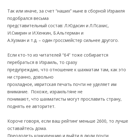
.
Так или иначе, за счет “наших” ныне в сборной Израиля
подобрался весьма
представительный состав: Л.Юдасин и Л.Псахис,
И.Смирин и И.Хенкин, Б.Альтерман и
А.Хузман и т.д. – один гроссмейстер сильнее другого.
Если кто-то из читателей “64” тоже собирается
перебраться в Израиль, то сразу
предупреждаю, что отношение к шахматам там, как это
ни странно, довольно
прохладное, ивритская печать почти не уделяет им
внимание. Похоже, израильтяне не
понимают, что шахматисты могут прославить страну,
поднять ее авторитет.
.
Короче говоря, если ваш рейтинг меньше 2600, то лучше
оставайтесь дома.
Преодолеть конкуренцию и выйти в люди почти