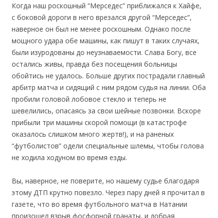
Когда наш роскошный “Мерседес” приближался к Хайфе,
с боковой дороги в него врезался другой “Мерседес”,
наверное он был не менее роскошным. Однако после
мощного удара обе машины, как пишут в таких случаях,
были изуродованы до неузнаваемости. Слава Богу, все
остались живы, правда без посещения больницы
обойтись не удалось. Больше других пострадали главный
арбитр матча и сидящий с ним рядом судья на линии. Оба
пробили головой лобовое стекло и теперь не
шевелились, опасаясь за свои шейные позвонки. Вскоре
прибыли три машины скорой помощи (в катастрофе
оказалось слишком много жертв!), и на раненых
“футболистов” одели специальные шлемы, чтобы голова
не ходила ходуном во время езды.
Вы, наверное, не поверите, но нашему судье благодаря
этому ДТП крутно повезло. Через пару дней я прочитал в
газете, что во время футбольного матча в Натании
произошел взрыв фосфорной гранаты, и добрая