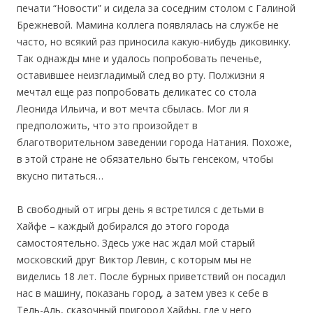
печати “Новости” и сидела за соседним столом с Галиной
Брежневой. Мамина коллега появлялась на службе не
часто, но всякий раз приносила какую-нибудь диковинку.
Так однажды мне и удалось попробовать печенье,
оставившее неизгладимый след во рту. Полжизни я
мечтал еще раз попробовать деликатес со стола
Леонида Ильича, и вот мечта сбылась. Мог ли я
предположить, что это произойдет в
благотворительном заведении города Натания. Похоже,
в этой стране не обязательно быть генсеком, чтобы
вкусно питаться…
В свободный от игры день я встретился с детьми в
Хайфе – каждый добирался до этого города
самостоятельно. Здесь уже нас ждал мой старый
московский друг Виктор Левин, с которым мы не
виделись 18 лет. После бурных приветствий он посадил
нас в машину, показань город, а затем увез к себе в
Тель-Аль, сказочный пригород Хайфы, где у него