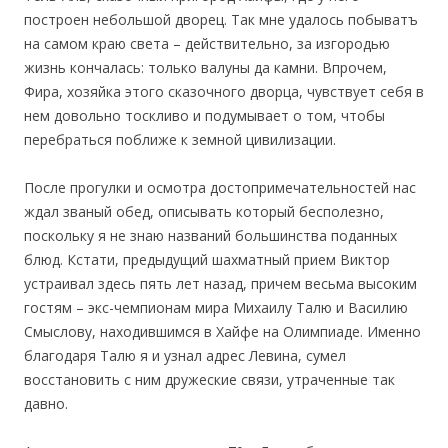
построен небольшой дворец. Так мне удалось побыватъ
на самом краю света – действительно, за изгородью
жизнь кончалась: только валуны да камни. Впрочем,
Фира, хозяйка этого сказочного дворца, чувствует себя в
нем довольно тоскливо и подумывает о том, чтобы
перебраться поближе к земной цивилизации.
После прогулки и осмотра достопримечательностей нас
ждал званый обед, описывать который бесполезно,
поскольку я не знаю названий большинства поданных
блюд. Кстати, предыдущий шахматный прием Виктор
устраивал здесь пять лет назад, причем весьма высоким
гостям – экс-чемпионам мира Михаилу Талю и Василию
Смыслову, находившимся в Хайфе на Олимпиаде. Именно
благодаря Талю я и узнал адрес Левина, сумел
восстановить с ним дружеские связи, утраченные так
давно.