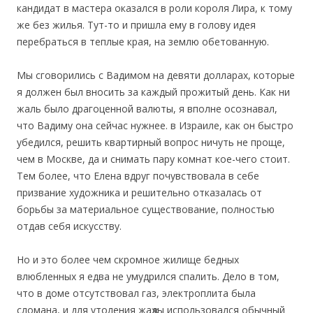
кандидат в мастера оказался в роли короля Лира, к тому
же без жилья. Тут-то и пришла ему в голову идея
перебраться в теплые края, на землю обетованную.
Мы сговорились с Вадимом на девяти долларах, которые
я должен был вносить за каждый прожитый день. Как ни
жаль было драгоценной валюты, я вполне осознавал,
что Вадиму она сейчас нужнее. в Израиле, как он быстро
убедился, решить квартирный вопрос ничуть не проще,
чем в Москве, да и снимать пару комнат кое-чего стоит.
Тем более, что Елена вдруг почувствовала в себе
призвание художника и решительно отказалась от
борьбы за материальное существование, полностью
отдав себя искусству.
Но и это более чем скромное жилище бедных
влюбленных я едва не умудрился спалить. Дело в том,
что в доме отсутствовал газ, электроплита была
сломана, и для утоления жаҗды использовался обычный