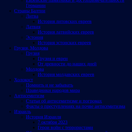
Еврейские памятники и достопримечательности
Германии
Страны Балтии
Литва
История литовских евреев
Латвия
История латвийских евреев
Эстония
История эстонских евреев
Грузия, Молдова
Грузия
Грузия и евреи
От древности до наших дней
Молдова
История молдавских евреев
Холокост
Помнить и не забывать
Праведники народов мира
Антисемитизм
Статьи об антисемитизме и погромах
Факты о преступлениях на почве антисемитизма
Израиль
История Израиля
7 октября 2023
Герои войн с террористами