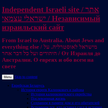
Independent Israeli site / אתר
ישראלי עצמאי / Независимый
израильский сайт
From Israel to Australia. About Jews and
everything else / מישראל לאוסטרליה. על
היהודים ועל כל דבר אחר / От Израиля до
Австралии. О евреях и обо всем на
свете
Skip to content
Menu
Еврейская Беларусь
История евреев Калинкович и района
История калинковичского еврейства
Послевоенная жизнь
Сохраним в памяти дом и его обитателей
Вспомним тех, кто оставил след в истории