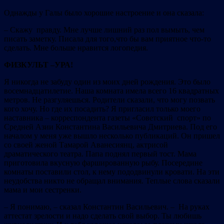
Однажды у Галы было хорошие настроение и она сказала:
– Скажу правду. Мне лучше лишний раз пол вымыть, чем
писать заметку. Писала для того,что бы вам приятное что-то
сделать. Мне больше нравится логопедия.
ФИЗКУЛЬТ –УРА!
Я никогда не забуду один из моих дней рождения. Это было
восемнадцатилетие. Наша комната имела всего 16 квадратных
метров. Не разгуляешься. Родители сказали, что могу позвать
кого хочу. Но где их посадить? Я пригласил только моего
наставника – корреспондента газеты «Советский спорт» по
Средней Азии Константина Васильевича Дмитриева. Под его
началом у меня уже вышло несколько публикаций. Он пришел
со своей женой Тамарой Аванесиянц, актрисой
драматического театра. Папа поднял первый тост. Мама
приготовила вкусную фаршированную рыбу. Посередине
комнаты поставили стол, к нему пододвинули кровати. На эти
неудобства никто не обращал внимания. Теплые слова сказали
мама и мои сестренки.
– Я понимаю, – сказал Константин Васильевич. – На руках
аттестат зрелости и надо сделать свой выбор. Ты любишь