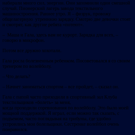
набирали много сил, энергии. Они запомнили один смешной
случай. Пионерский лагерь завода текстильного
машиностроения. Раннее утро. Я – физрук, провожу
общелагерную утреннюю зарядку. Смотрю две девочки стоят
и смотрят, как другие ребята «потеют».
– Маша и Гала, здесь вам не курорт. Зарядка для всех, –
говорю в микрофон.
Потом все дружно хохотали.
Гала росла болезненным ребенком. Посоветовался я со своим
тренером по волейболу.
– Что делать?
– Начнет заниматься спортом – все пройдет, – сказал он.
Гала с папой часто приходили в спортивный зал Клуба
текстильщиков «болеть» за меня,
когда проходили соревнования по волейболу. Это было моей
мощной поддержкой. Я играл, если можно так сказать, с
подъемом, часто поглядывая на трибуны, где удобно
устроились мои болельщики. Сестренке волейбол очень
понравился.