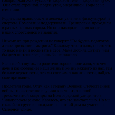
говорил Жан Жак Руссо: «В здоровом теле – здоровый дух».
Она стала стройной, подтянутой, энергичной. Годы ее не
изменили.
Родителям нравилось, что девочки увлечены физкультурой и
спортом. Помогали и поддерживали. Тренировки проходили
в разных концах города. Но они находили время возить
наших спортсменок на занятия.
Никому же при рождении не говорят: “Ты будешь педагогом,
а твое призвание – актриса.” Каждому что-то дано, но это что-
то надо найти и воспитать в себе. Мама любила шутить: чем
бы дитя ни тешилось, лишь бы не плакало.
Если же без шуток, то родители хорошо понимали, что чем
ярче и разнообразнее наша жизнь и жизнь каждого из нас, тем
больше вероятности, что мы состоимся как личности, найдем
свое призвание.
Пролетели годы. Отцу, как ветерану Великой Отечественной
войны, торжественно вручили ключи от отличной
трехкомнатной квартиры на Волгоградской улице, что в
Чиланзарском районе. Казалось, что это замечательно. Но мы
с какой-то грустью покидали наш отчий дом на участке на
Саперной улице.