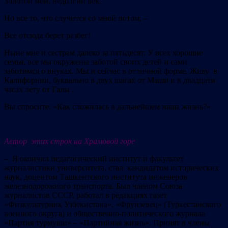
Золотой мой, недолгий век.
Но все то, что случится со мной потом, –
Все отсюда берет разбег!
Ныне мне и сестрам далеко за пятьдесят. У всех хорошие
семья, все мы окружены заботой своих детей и сами
заботимся о внуках. Мы и сейчас в отличной форме. Живу в
Калифорнии, буквально в двух шагах от Маши и в двадцати
часах лету от Галы .
Вы спросите: «Как сложилась в дальнейшем наша жизнь?»
Автор этих строк на Храмовой горе
– Я окончил педагогический институт и факультет
журналистики университета, стал кандидатом исторических
наук, доцентом Ташкентского института инженеров
железнодорожного транспорта. Был членом Союза
журналистов СССР, работал в редакциях газет
«Физкультурник Узбекистана», «Фрунзевец» (Туркестанского
военного округа) и общественно-политического журнала
«Партия турмуши» – «Партийная жизнь». Принят в члены