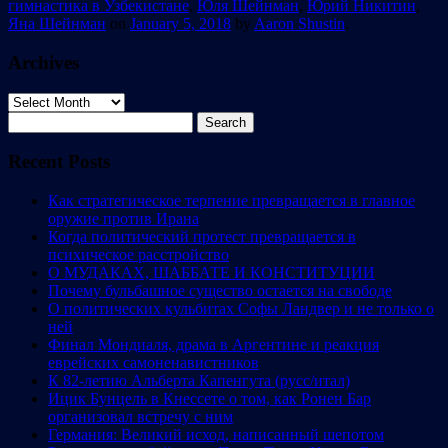
гимнастика в Узбекистане
,
Юля Шейнман
,
Юрий Никитин
,
Яна Шейнман
on
January 5, 2018
by
Aaron Shustin
.
Archives
Archives
Search
for:
Recent Posts
Как стратегическое терпение превращается в главное
оружие против Ирана
Когда политический протест превращается в
психическое расстройство
О МУДАКАХ, ШАББАТЕ И КОНСТИТУЦИИ
Почему бульбашное существо остается на свободе
О политических кульбитах Софы Ландвер и не только о
ней
Финал Мондиаля, драма в Аргентине и реакция
еврейских самоненавистников
К 82-летию Альберта Капенгута (русс/итал)
Ицик Бунцель в Кнессете о том, как Ронен Бар
организовал встречу с ним
Германия: Великий исход, написанный шепотом