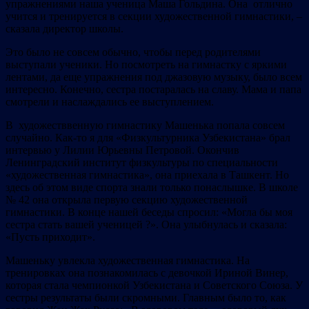
упражнениями наша ученица Маша Гольдина. Она отлично
учится и тренируется в секции художественной гимнастики, –
сказала директор школы.
Это было не совсем обычно, чтобы перед родителями
выступали ученики. Но посмотреть на гимнастку с яркими
лентами, да еще упражнения под джазовую музыку, было всем
интересно. Конечно, сестра постаралась на славу. Мама и папа
смотрели и наслаждались ее выступлением.
В художестввенную гимнастику Машенька попала совсем
случайно. Как-то я для «Физкультурника Узбекистана» брал
интервью у Лилии Юрьевны Петровой. Окончив
Ленинградский институт физкультуры по специальности
«художественная гимнастика», она приехала в Ташкент. Но
здесь об этом виде спорта знали только понаслышке. В школе
№ 42 она открыла первую секцию художественной
гимнастики. В конце нашей беседы спросил: «Могла бы моя
сестра стать вашей ученицей ?». Она улыбнулась и сказала:
«Пусть приходит».
Машеньку увлекла художественная гимнастика. На
тренировках она познакомилась с девочкой Ириной Винер,
которая стала чемпионкой Узбекистана и Советского Союза. У
сестры результаты были скромными. Главным было то, как