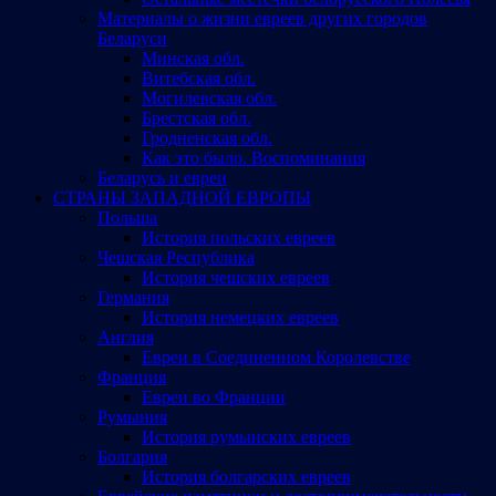
Материалы о жизни евреев других городов
Беларуси
Минская обл.
Витебская обл.
Могилевская обл.
Брестская обл.
Гродненская обл.
Как это было. Воспоминания
Беларусь и евреи
СТРАНЫ ЗАПАДНОЙ ЕВРОПЫ
Польша
История польских евреев
Чешская Республика
История чешских евреев
Германия
История немецких евреев
Англия
Евреи в Соединенном Королевстве
Франция
Евреи во Франции
Румыния
История румынских евреев
Болгария
История болгарских евреев