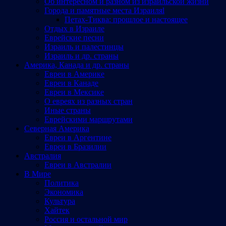
Об интересном и разном из израильской жизни
Города и памятные места Израиляl
Петах-Тиква: прошлое и настоящее
Отдых в Израиле
Еврейские песни
Израиль и палестинцы
Израиль и др. страны
Америка, Канада и др. страны
Евреи в Америке
Евреи в Канаде
Евреи в Мексике
О евреях из разных стран
Иные страны
Еврейскими маршрутами
Северная Америка
Евреи в Аргентине
Евреи в Бразилии
Австралия
Евреи в Австралии
В Мире
Политика
Экономика
Культура
Хайтек
Россия и остальной мир