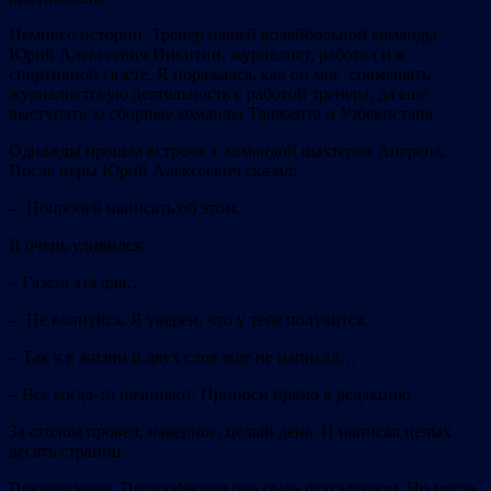
Немного истории. Тренер нашей волейбольной команды
Юрий Алексеевич Никитин, журналист, работал и в
спортивной газете. Я поражался, как он мог совмещать
журналистскую дeятельность с работой тренера, да еще
выступать за сборные команды Ташкента и Узбекистана.
Однажды прошла встреча с командой шахтеров Ангрена.
После игры Юрий Алексеевич сказал:
– Попробуй написать об этом.
Я очень удивился:
– Газета эта для…
– Не волнуйся. Я уверен, что у тебя получится.
– Так я в жизни и двух слов еще не написал…
– Все когда-то начинают. Приноси прямо в редакцию.
За столом провел, наверное, целый день. И написал целых
десять страниц.
Показал маме. По профессии она была бухгалтером. Но могла