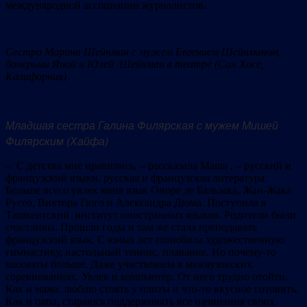
международной ассоциации журналистов.
Сестра Марина Шейнман с мужем Евгением Шейнманом,
дочерьми Яной и Юлей Шейнман в театре (Сан Хосе,
Калифорния)
Младшая сестра Галина Филярская с мужем Мишей
Филярским (Хайфа)
– С детства мне нравились, – рассказала Маша , – русский и
французский языки, русская и французская литература.
Больше всего увлек меня язык Оноре де Бальзака, Жан-Жака
Руссо, Виктора Гюго и Александра Дюма. Поступила в
Ташкентский институт иностранных языков. Родители были
счастливы. Прошли годы и там же стала преподавать
французский язык. С юных лет полюбила художественную
гимнастику, настольный теннис, плавание. Но почему-то
шахматы больше. Даже участвовала в межвузовских
соревнованиях. Увлек и компьютер. От него трудно отойти.
Как и мама, люблю стоять у плиты и что-то вкусное готовить.
Как и папа, стараюсь поддерживать все начинания своих