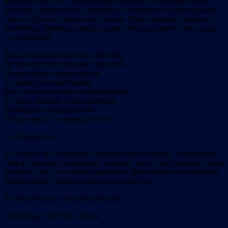
журналистику. И у тебя хорошее начало: за плечами школа
молодого журналиста, практика в спортивной и молодежной
газетах. Но и в спорте есть успехи. Член сборной города по
волейболу. Имеешь перый разряд. Что подскажет тебе сердце,
то и выбирай.
Быть в гуще жизненных событий,
Не пропустить больших открытий
И мастерски владеть пером,
А также русским языком,
Быть только честным и правдивым,
В своих оценках справедливым,
Универсал-специалистом —
Тогда зовись ты журналистом!
O. Повещенко
Я с малых лет полюбил и физическую культуру. Попробовал
себя во многих спортивных секциях, но по- настоящему увлек
волейбол. Вот я и выбрал факультет физического воспитания
Ташкентского педагогического института.
Я лишь учитель, сколько прений
По поводу простого званья