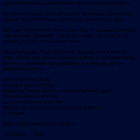
перешёптывались и таинственно смотрели в мою сторону…
Во втором номере, который вышел с названием “Домашняя
правда”, в полном объеме критика была уже в мой адрес.
Мой друг Юра Когтев писал стихи. Как-то познакомил меня с
симпатичной девушкой. Сейчас не помню, как ее звали. И
добавил, что она легко пишет стихи.
Мы встретились. Чудесный вечер. Лунный серп в ночном
небе, сплошь усыпанном звездами: яркими и едва заметными,
белыми и голубыми, красноватыми и зелеными. Звучат
лирические стихи.
Они студентами были.
Они друг друга любили.
Комната в восемь метров – чем не семейный дом?!
Готовясь порой к зачетам,
Над книгою или блокнотом
Нередко до поздней ночи сидели они вдвоем.
Э. Асадов
Вдруг юная поэтесса мне говорит:
– Я люблю … Юру.