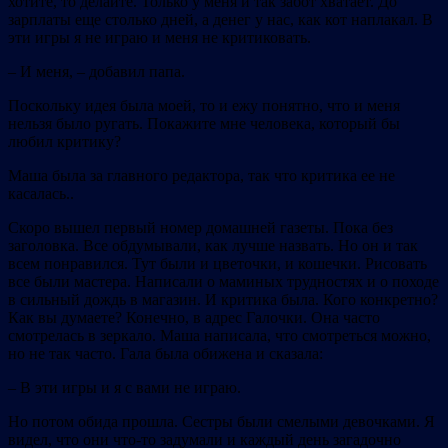
хотите, то делайте. Только у меня и так забот хватает. До
зарплаты еще столько дней, а денег у нас, как кот наплакал. В
эти игры я не играю и меня не критиковать.
– И меня, – добавил папа.
Поскольку идея была моей, то и ежу понятно, что и меня
нельзя было ругать. Покажите мне человека, который бы
любил критику?
Маша была за главного редактора, так что критика ее не
касалась..
Скоро вышел первый номер домашней газеты. Пока без
заголовка. Все обдумывали, как лучше назвать. Но он и так
всем понравился. Тут были и цветочки, и кошечки. Рисовать
все были мастера. Написали о маминых трудностях и о походе
в сильный дождь в магазин. И критика была. Кого конкретно?
Как вы думаете? Конечно, в адрес Галочки. Она часто
смотрелась в зеркало. Маша написала, что смотреться можно,
но не так часто. Гала была обижена и сказала:
– В эти игры и я с вами не играю.
Но потом обида прошла. Сестры были смелыми девочками. Я
видел, что они что-то задумали и каждый день загадочно