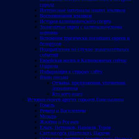
города
Интересные материалы наших земляков
Воспоминания земляков
История калинковичского спорта
Знаменитые евреи с калинковичскими
корнями
Вспомним трагически погибших евреев и
белорусов
Поздравления по случаю знаменательных
событий
Еврейская жизнь в Калинковичах сейчас
Озаричи
Информация к старому сайту
Ваши письма
Отзывы, предложения, уточнения,
дополнения
Кто кого ищет
История евреев других городов Гомельщины
Гомель
Речица и Василевичи
Мозырь
Жлобин и Рогачев
Ельск, Петриков, Наровля, Туров
Светлогорск (Шатилки), Паричи
Остальные местечки белорусского Полесья