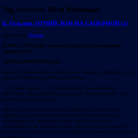
Tag Archives:
Юля Шейнман
Б. Гольдин. ОТЧИЙ ДОМ НА САПЕРНОЙ (2)
Окончание.
Начало
БОРИС ГОЛЬДИН
,
член международной ассоциации
журналистов
«ДОМАШНЯЯ ПРАВДА»
Был воскресный день и никто из нас никуда не торопился. До
завтрака Машенька сообщила новость:
– Сегодня 1 мая и в этот праздничный день начинаем
выпускать нашу домашнюю газету. Вы можете писать то,что
хотите и про кого хотите.
Мое предложение выпускать домашнюю газету сестры
одобрили. Идея эта не была случайной. Я только-только
познакомился с журналистикой, с работой в газете…
Сестренки мною гордились: брат уже ого го! Договорились
писать и о хорошем, и о плохом. Другими словами, хвалить и
критиковать.