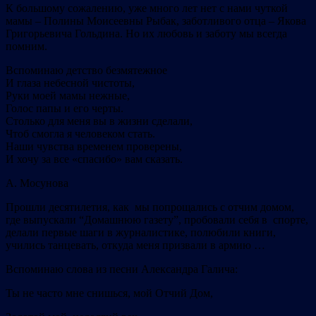
К большому сожалению, уже много лет нет с нами чуткой
мамы – Полины Моисеевны Рыбак, заботливого отца – Якова
Григорьевича Гольдина. Но их любовь и заботу мы всегда
помним.
Вспоминаю детство безмятежное
И глаза небесной чистоты,
Руки моей мамы нежные,
Голос папы и его черты.
Столько для меня вы в жизни сделали,
Чтоб смогла я человеком стать.
Наши чувства временем проверены,
И хочу за все «спасибо» вам сказать.
А. Мосунова
Прошли десятилетия, как мы попрощались с отчим домом,
где выпускали “Домашнюю газету”, пробовали себя в спорте,
делали первые шаги в журналистике, полюбили книги,
учились танцевать, откуда меня призвали в армию …
Вспоминаю слова из песни Александра Галича:
Ты не часто мне снишься, мой Отчий Дом,