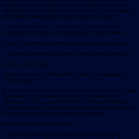
дать фору любому специалисту по русскому языку. Нашла
орфографические ошибки, поправила стиль. С тех пор мама и
была моим первым корректором и редактором. Была…
– Будь внимательней, – говорила она. – Помни, что для
ученика десятого класса, любая ошибка – большoй минус.
Юрий Алексеевич представил меня коллегам-журналистам:
– Лучший игрок команды. Делает первый шаг в нашем деле…
Прочитал мое творение.
– Молодец, а ты еще волновался. Завтра эту информацию
читай в номере.
Всю ночь я не мог заснуть. Рано утром у газетного киоска был
первым. Купил пять номеров. Но еле-еле нашел свою
публикацию. Там, в разделе “Коротко”, были напечатаны…
только пара строк и моя фамилия большим черным шрифтом.
Но и это было для меня настоящим праздником!
Завтрак завершили и мама сказала:
– Выпускать дома газету? Первый раз слышу такое. Что