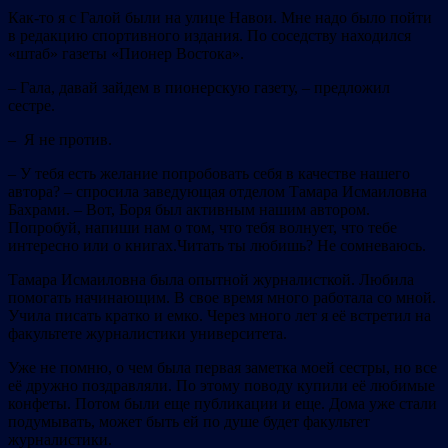
Как-то я с Галой были на улице Навои. Мне надо было пойти
в редакцию спортивного издания. По соседству находился
«штаб» газеты «Пионер Востока».
– Гала, давай зайдем в пионерскую газету, – предложил
сестре.
– Я не против.
– У тебя есть желание попробовать себя в качестве нашего
автора? – спросила заведующая отделом Тамара Исмаиловна
Бахрами. – Вот, Боря был активным нашим автором.
Попробуй, напиши нам о том, что тебя волнует, что тебе
интересно или о книгах.Читать ты любишь? Не сомневаюсь.
Тамара Исмаиловна была опытной журналисткой. Любила
помогать начинающим. В свое время много работала со мной.
Учила писать кратко и емко. Через много лет я её встретил на
факультете журналистики университета.
Уже не помню, о чем была первая заметка моей сестры, но все
её дружно поздравляли. По этому поводу купили её любимые
конфеты. Потом были еще публикации и еще. Дома уже стали
подумывать, может быть ей по душе будет факультет
журналистики.