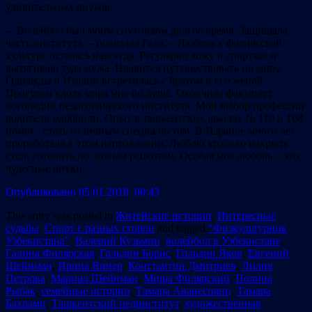
удивительных внуков.
– Волейбол был моим спутником долгое время. Защищала
честь института, – поведала Гала. – Любовь к физической
культуре осталась навсегда. Регулярно хожу в спортзал и
вытягиваю туда мужа. Нравится путешествовать по миру.
Однажды в Италии встретилась с братом и его женой.
Прогулки вдоль моря мне по душе. Окончила факультет
логопедии педагогического института. Мой выбор профессии
родители одобрили. Опыт в ташкентских школах № 110 и 168
помог стать отличным специалистом. В Израиле много лет
проработала в этом направлении. Люблю красиво накрыть
стол, готовить по новым рецептам. Особая моя любовь – это
чудесные внуки.
Опубликовано 05.01.2018 00:43
This entry was posted in
Житейские истории
,
Интересные
судьбы
,
Спорт с разных сторон
and tagged
"Физкультурник
Узбекистана"
,
Валерий Кузьмин
,
волейбол в Узбекистане
,
Галина Филярская
,
Гольдин Борис
,
Гольдин Яков
,
Евгений
Шейнман
,
Ирина Винер
,
Константин Дмитриев
,
Лилия
Петрова
,
Марина Шейнман
,
Миша Филярский
,
Полина
Рыбак
,
семейные истории
,
Тамара Аванесиянц
,
Тамара
Бахрами
,
Ташкентский пединститут
,
художественная