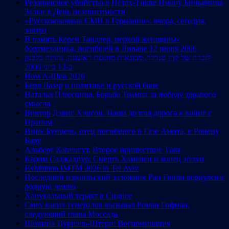
Резонансное убийство в Петах-Тикве Иману Биньямина
Залки в День независимости
«Русскоязычные СМИ в Германии»: вчера, сегодня,
завтра
В память Керен Тандлер, первой женщины-
бортмеханика, погибшей в Ливане 12 июня 2006
לזכרה של קרן טנדלר, מכונאית מוטסת ראשונה, נהרגה בלבנון
ב-12 ביוני 2006
Йом А-Шоа 2026
Берл Лазар о политике и русской бане
Наталья Плюснина. Борьба Трампа за победу здравого
смысла
Виктор Дэвис Хэнсон. Наша долгая дорога к войне с
Ираном
Ицик Бунцель, отец погибшего в Газе Амита, к Ронену
Бару
Альберт Капенгут. Второе пришествие Таля
Карим Саджадпур. Смерть Хаменеи и конец эпохи
Exhibition IMTM 2026 in Tel Aviv
Последний израильский заложник Ран Гвили вернулся в
родную землю
Ханукальный теракт в Сиднее
Смех каких генералов вызывал Роман Гофман,
следующий глава Моссада
Шошана Цуриэль-Штерн: Воспоминания