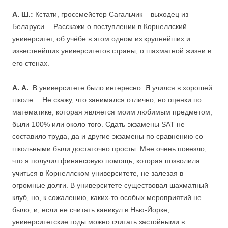
А. Ш.:
Кстати, гроссмейстер Сагальчик – выходец из
Беларуси… Расскажи о поступлении в Корнеллский
университет, об учёбе в этом одном из крупнейших и
известнейших университетов страны, о шахматной жизни в
его стенах.
А. А.
: В университете было интересно. Я учился в хорошей
школе… Не скажу, что занимался отлично, но оценки по
математике, которая является моим любимым предметом,
были 100% или около того. Сдать экзамены SAT не
составило труда, да и другие экзамены по сравнению со
школьными были достаточно просты. Мне очень повезло,
что я получил финансовую помощь, которая позволила
учиться в Корнеллском университете, не залезая в
огромные долги. В университете существовал шахматный
клуб, но, к сожалению, каких-то особых мероприятий не
было, и, если не считать каникул в Нью-Йорке,
университетские годы можно считать застойными в