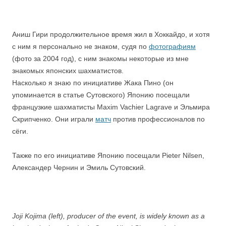
Аниш Гири продолжительное время жил в Хоккайдо, и хотя
с ним я персонально не знаком, судя по
фотографиям
(фото за 2004 год), с ним знакомы некоторые из мне
знакомых японских шахматистов.
Насколько я знаю по инициативе Жака Пино (он
упоминается в статье Сутовского) Японию посещали
французкие шахматисты Maxim Vachier Lagrave и Эльмира
Скрипченко. Они играли
матч
против профессионалов по
сёги.
Также по его инициативе Японию посещали Pieter Nilsen,
Александер Чернин и Эмиль Сутовский.
Joji Kojima (left), producer of the event, is widely known as a