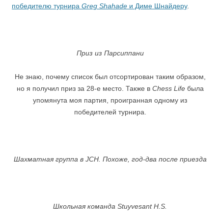
победителю турнира
Greg Shahade
и Диме Шнайдеру
.
Приз из Парсиппани
Не знаю, почему список был отсортирован таким образом,
но я получил приз за 28-е место. Также в
Chess Life
была
упомянута моя партия, проигранная одному из
победителей турнира.
Шахматная группа в JCH. Похоже, год-два после приезда
Школьная команда Stuyvesant H.S.