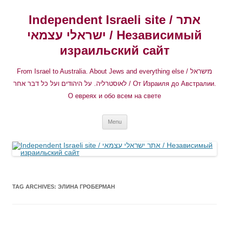
Independent Israeli site / אתר
ישראלי עצמאי / Независимый
израильский сайт
From Israel to Australia. About Jews and everything else / מישראל
לאוסטרליה. על היהודים ועל כל דבר אחר / От Израиля до Австралии.
О евреях и обо всем на свете
Skip
Menu
to
content
TAG ARCHIVES:
ЭЛИНА ГРОБЕРМАН