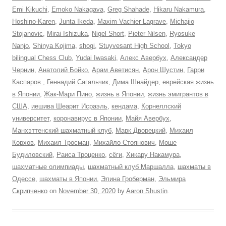
Emi Kikuchi
,
Emoko Nakagava
,
Greg Shahade
,
Hikaru Nakamura
,
Hoshino-Karen
,
Junta Ikeda
,
Maxim Vachier Lagrave
,
Michajio
Stojanovic
,
Mirai Ishizuka
,
Nigel Short
,
Pieter Nilsen
,
Ryosuke
Nanjo
,
Shinya Kojima
,
shogi
,
Stuyvesant High School
,
Tokyo
bilingual Chess Club
,
Yudai Iwasaki
,
Алекс Авербух
,
Александер
Чернин
,
Анатолий Бойко
,
Арам Аветисян
,
Арон Шустин
,
Гарри
Каспаров.
,
Геннадий Сагальчик
,
Дима Шнайдер
,
еврейская жизнь
в Японии
,
Жак-Мари Пино
,
жизнь в Японии
,
жизнь эмигрантов в
США
,
иешива Шеарит Исраэль
,
кендама
,
Корнеллский
университет
,
коронавирус в Японии
,
Майя Авербух
,
Манхэттенский шахматный клуб
,
Марк Дворецкий
,
Михаил
Корхов
,
Михаил Тросман
,
Михайло Стоянович
,
Моше
Будиловский
,
Раиса Троценко
,
сёги
,
Хикару Накамура
,
шахматные олимпиады
,
шахматный клуб Маршалла
,
шахматы в
Одессе
,
шахматы в Японии
,
Элина Гроберман
,
Эльмира
Скрипченко
on
November 30, 2020
by
Aaron Shustin
.