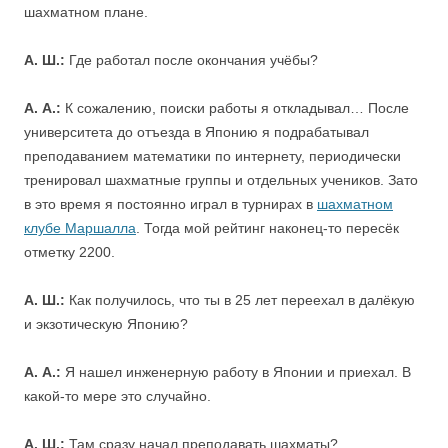
шахматном плане.
А. Ш.:
Где работал после окончания учёбы?
А. А.:
К сожалению, поиски работы я откладывал… После
университета до отъезда в Японию я подрабатывал
преподаванием математики по интернету, периодически
тренировал шахматные группы и отдельных учеников. Зато
в это время я постоянно играл в турнирах в
шахматном
клубе Маршалла
. Тогда мой рейтинг наконец-то пересёк
отметку 2200.
А. Ш.:
Как получилось, что ты в 25 лет переехал в далёкую
и экзотическую Японию?
А. А.:
Я нашел инженерную работу в Японии и приехал. В
какой-то мере это случайно.
А. Ш.:
Там сразу начал преподавать шахматы?