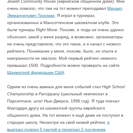
Jewish Community House (еврейском общинном доме). Мне
очень повезло, что там на тот момент преподавал
Михаил
Эммануилович Тросман
. Я играл в турнирах,
организованных в Манхэттенском шахматном клубе. Это
были турниры
Right Move
. Похоже, я тогда не очень удачно
объяснил, какой у меня разряд, а возможно, организаторы
не очень представляли, что это такое, и я начал с низкого
рейтинга. Понимание у меня, похоже, было, но опыта и
наигранности не хватало. Мой первый рейтинг немного
превышал 1500. Подробности можно проверить на сайте
Шахматной федерации США
.
Одним из очень важных для меня событий стал
High School
Championship
в
Parcippany
(школьный чемпионат в
Парсиппани, штат Нью-Джерси, 1996 год). Я туда поехал
благодаря другу из шахматной группы еврейского
общинного дома. На тот момент я ещё даже не поступил в
старшую школу. Несмотря на свой низкий рейтинг,
я
выиграл подряд 5 партий и проиграл 2 последние