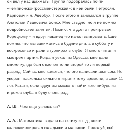
он вел у нас шахматы. Группа подобралась почти
«чемпионско-гроссмейстерская»: в ней были Петросян,
Карпович и я, Авербух. После этого я занимался в группе
Анатолия Ивановича Бойко. Мне стыдно, но я не помню
подробностей занятий. Помню, что долго проигрывал
Корецкому – и вдруг наконец -то начал выигрывать. Ещё
помню, что мы занимались в будние дни, а в субботу и
воскресенье играли в турнирах в клубе. Я много читал и
смотрел партии. Когда я уехал из Одессы, мне дали
книжечку, где был отмечен то ли второй то ли первый
разряд. Сейчас мне кажется, что его написали авансом. Не
уверен, насколько сильно я играл к тому времени, в свои 11
лет. Кстати, если вдруг вы сможете найти кого нибудь из
игроков клуба я буду очень рад.
А. Ш.
: Чем еще увлекался?
А. А.:
Математика, задачи на логику и т. д., книги,
коллекционировал вкладыши и машинки. Пожалуй, всё.