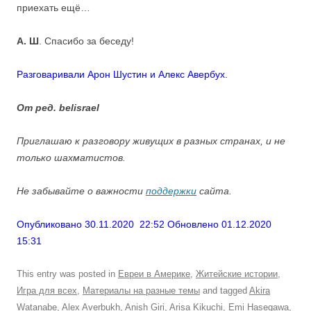
приехать ещё…
А. Ш
. Спасибо за беседу!
Разговаривали Арон Шустин и Алекс Авербух.
От ред. belisrael
Приглашаю к разговору живущих в разных странах, и не
только шахматистов.
Не забывайте о важности
поддержки
сайта.
Опубликовано 30.11.2020 22:52 Обновлено 01.12.2020
15:31
This entry was posted in
Евреи в Америке
,
Житейские истории
,
Игра для всех
,
Материалы на разные темы
and tagged
Akira
Watanabe
,
Alex Averbukh
,
Anish Giri
,
Arisa Kikuchi
,
Emi Hasegawa
,