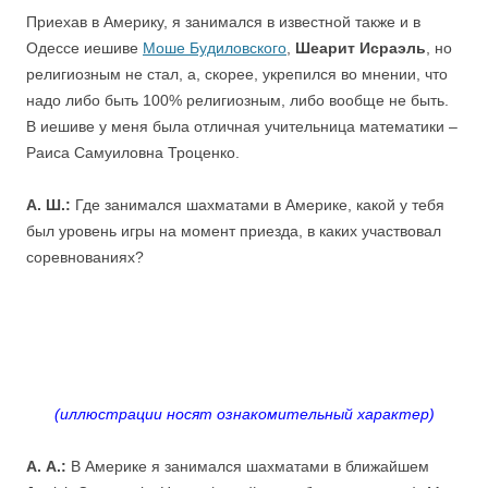
Приехав в Америку, я занимался в известной также и в
Одессе иешиве
Моше Будиловского
,
Шеарит Исраэль
, но
религиозным не стал, а, скорее, укрепился во мнении, что
надо либо быть 100% религиозным, либо вообще не быть.
В иешиве у меня была отличная учительница математики –
Раиса Самуиловна Троценко.
А. Ш.:
Где занимался шахматами в Америке, какой у тебя
был уровень игры на момент приезда, в каких участвовал
соревнованиях?
(иллюстрации носят ознакомительный характер)
А. А.:
В Америке я занимался шахматами в ближайшем