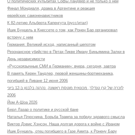
О политических кульбитах Софы Ландвер и не только о ней
Финал Мондиаля, драма в Аргентине и реакция
еврейских самоненавистников
К 82-летию Альберта Капенгута (русс/итал)
Ицик Бунцель в Кнессете о том, как Ронен Бар организовал
встречу с ним
Германия: Великий исход, написанный шепотом
Резонансное убийство в Петах-Тикве Иману Биньямина Залки в
День независимости
«Русскоязычные СМИ в Германии»: вчера, сегодня, завтра
В память Керен Тандлер, первой женщины-бортмеханика,
погибшей в Ливане 12 июня 2006
לזכרה של קרן טנדלר, מכונאית מוטסת ראשונה, נהרגה בלבנון ב-12 ביוני
2006
Йом А-Шоа 2026
Берл Лазар о политике и русской бане
Наталья Плюснина. Борьба Трампа за победу здравого смысла
Виктор Дэвис Хэнсон. Наша долгая дорога к войне с Ираном
Ицик Бунцель, отец погибшего в Газе Амита, к Ронену Бару