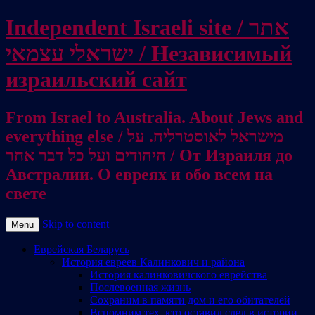
Independent Israeli site / אתר
ישראלי עצמאי / Независимый
израильский сайт
From Israel to Australia. About Jews and
everything else / מישראל לאוסטרליה. על
היהודים ועל כל דבר אחר / От Израиля до
Австралии. О евреях и обо всем на
свете
Skip to content
Menu
Еврейская Беларусь
История евреев Калинкович и района
История калинковичского еврейства
Послевоенная жизнь
Сохраним в памяти дом и его обитателей
Вспомним тех, кто оставил след в истории