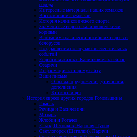
города
Интересные материалы наших земляков
Воспоминания земляков
История калинковичского спорта
Знаменитые евреи с калинковичскими
корнями
Вспомним трагически погибших евреев и
белорусов
Поздравления по случаю знаменательных
событий
Еврейская жизнь в Калинковичах сейчас
Озаричи
Информация к старому сайту
Ваши письма
Отзывы, предложения, уточнения,
дополнения
Кто кого ищет
История евреев других городов Гомельщины
Гомель
Речица и Василевичи
Мозырь
Жлобин и Рогачев
Ельск, Петриков, Наровля, Туров
Светлогорск (Шатилки), Паричи
Остальные местечки белорусского Полесья