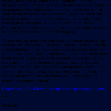
последних старых районов, сохранившихся в Бат-Яме, и
превратит его в современный квартал для бизнеса, торговли и
проживания. План предусматривает строительство зданий
общественного пользования, таких как учебные заведения,
развлекательные и культурные учреждения, которые будут
компактно интегрированы в жилой и офисный массив.
Квартал будет соседствовать с новым районом Парк а-Ям, где
вскоре будут заселены около 6.500 квартир.
“Строительство нового района будет ключевой частью плана
повышения эффективности нашего города, – отметил мэр Бат-
Яма Цвика Брот. – Будут построены жилые дома, магазины,
отели, создано множество рабочих мест. Этот квартал изменит
облик города и принесет сотни миллионов в муниципальную
казну, позволив нам увеличить инвестиции в услуги для
жителей Бат-Яма. При этом план адаптирован к эпохе “пост-
коронавируса” как с точки зрения вместимости офисов, так и
с точки зрения технического прогресса. Это прекрасная
новость для нашего города”.
Скорее всего Бат-Ям станет еще более “русско-украинским”
***
29.04.2021