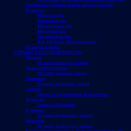
Материалы о жизни евреев других городов
Беларуси
Минская обл.
Витебская обл.
Могилевская обл.
Брестская обл.
Гродненская обл.
Как это было. Воспоминания
Беларусь и евреи
СТРАНЫ ЗАПАДНОЙ ЕВРОПЫ
Польша
История польских евреев
Чешская Республика
История чешских евреев
Германия
История немецких евреев
Англия
Евреи в Соединенном Королевстве
Франция
Евреи во Франции
Румыния
История румынских евреев
Болгария
История болгарских евреев