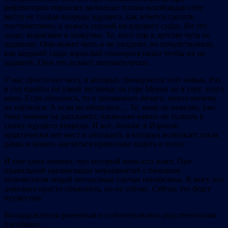
рефлекторно тормозит движение толпы освобождая себе
место не толкая впереди идущего, как хочется сделать
инстинктивно, а ложась спиной на идущего сзади. Но это
люди, выросшие в толкучке. Те, кого еще в детстве чуть не
задавили. Они может быть и не увидели, но почувствовали,
как шедший сзади взрослый откинулся назад чтобы их не
задавить. Они это делают автоматически.
У нас просто нет мест, в которых тренируется этот навык. Раз
в год пройти по узкой лестнице на горе Мерон не в счет, этого
мало. Если обошлось, то и запоминать нечего, никто ничему
не научился. А если не обошлось… Те, кому не повезло, уже
тоже никому не расскажут, насколько важно не толкать в
спину идущего впереди. И всё, больше в Израиле
практически нет мест и ситуаций, в которых возникает такая
давка и можно научиться правильно ходить в толпе.
И еще один момент, про который мало кто знает. При
правильной организации мероприятий с большим
количеством людей несчастные случаи неизбежны. Я могу это
довольно просто объяснить, но не сейчас. Сейчас это будет
неуместно.
Выздоровления раненным и соболезнования родственникам
погибших.