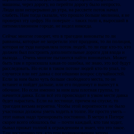
машины, через дорогу, но перейти дорогу было непросто.
Люди шли непрерывно до утра, на рассвете поток начал
слабеть. Нам тогда сказали, что прошло больше милиона, я не
проверял эту цифру. Но поверьте – таких толп я, выросший в
пятимиллионном городе, не видел никогда.
Сейчас многие говорят, что в трагедии виноваты то ли
раввины, которые не запретили этот праздник, то ли полиция,
которая не туда направляла поток людей, то ли еще кто-то, кто
должен был построить дополнительные дороги для входа и
выхода… Очень многие пытаются найти виноватых. Может
быть там и произошла какая-то ошибка, не знаю, это всё будут
расследовать. Но если в таком потоке людей кто-то упал, то
случится или нет давка с погибшими вопрос случайностей.
Если за ним было чуть больше свободного места, то он
встанет и пойдет дальше, или его поднимут и вынесут к
обочине. Но если именно за ним шла плотная группа, то
начнется давка. Если всё это происходит в узком месте давка
будет нарастать. Если на лестнице, причем на спуске, то
трагедия весьма вероятна. Чтобы этой вероятности не было
участники должны уметь ходить в толпе. Не просто уметь –
этот навык надо тренировать постоянно. В метро в Питере
скорее всего обошлось бы – почти каждый, кто там ходит,
бывал прижат толпой к ограждениям и знает, что это такое.
Там достаточно тех, кто при возникновении затора