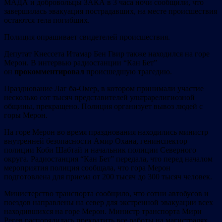
МАДА и добровольцы ЗАКА в 3 часа ночи сообщили, что
завершилась эвакуация пострадавших, на месте происшествия
остаются тела погибших.
Полиция опрашивает свидетелей происшествия.
Депутат Кнессета Итамар Бен Гвир также находился на горе
Мерон. В интервью радиостанции “Кан Бет”
он
прокомментировал
происшедшую трагедию.
Празднование Лаг ба-Омер, в котором принимали участие
несколько сот тысяч представителей ультрарелигиозной
общины, прекращено. Полиция организует вывоз людей с
горы Мерон.
На горе Мерон во время празднования находились министр
внутренней безопасности Амир Охана, генинспектор
полиции Коби Шабтай и начальник полиции Северного
округа. Радиостанция “Кан Бет” передала, что перед началом
мероприятия полиция сообщала, что гора Мерон
подготовлена для приема от 200 тысяч до 300 тысяч человек.
Министерство транспорта сообщило, что сотни автобусов и
поездов направлены на север для экстренной эвакуации всех
находившихся на горе Мерон. Министр транспорта Мири
Регев распорядилась прекратить все работы на магистралях,