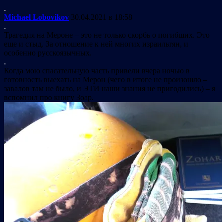
.
Michael Lobovikov
30.04.2021 в 18:58
.
Трагедия на Мероне – это не только скорбь о погибших. Это
еще и стыд. За отношение к ней многих израильтян, и
особенно русскоязычных.
.
Когда мою спасательную часть привели вчера ночью в
готовность выехать на Мерон (чего в итоге не произошло –
завалов там не было, и ЭТИ наши знания не пригодились) – я
вспомнил про книгу Зоар.