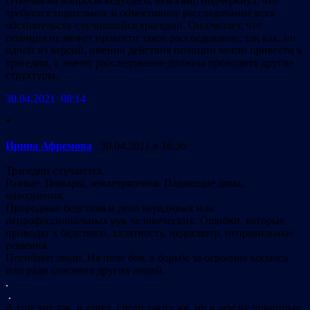
Отвечая на вопросы ведущего, Бен-Гвир подчеркнул, что
требуется тщательное и объективное расследование всех
обстоятельств случившейся трагедии. Он считает, что
полиция не может провести такое расследование, так как, по
одной из версий, именно действия полиции могли привести к
трагедии, а значит расследование должны проводить другие
структуры.
30.04.2021 08:14
*
Ирина Афремова
30.04.2021 в 16:36
Трагедии случаются.
Разные. Пожары, землетрясения. Падающие дома,
наводнения.
Природные бедствия и дело нерадивых или
непрофессиональных рук человеческих. Ошибки, которые
приводят к бедствию, халатность, недосмотр, неправильные
решения.
Погибают люди. На поле боя, в борьбе за освоение космоса
или ради спасения других людей.
.
.
А еще вот так, в давке, среди таких же, ни в чем не повинных,