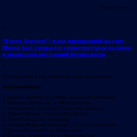
ברוך דיין האמת…
*
“Едиот Ахронот”: план мероприятий на горе
Мерон был утвержден генинспектором полиции
и министром внутренней безопасности
*
В воскресенье, 2 мая, в Израиле траур по погибшим.
Имена погибших:
1. Шраги Гешттнер (35), певец, репатриант из Канады
2. Менахем Закбах (24), из Модиин-Илита
3. Симха Буним Дискинд (25), из Бейт-Шемеша
4. Шимон Матлон (37), из Бейтар-Илита
5. Ханох Солод (52), из Ашдода
6. Элиезар Мордехай Гольдберг (37), из Бейтар-Илита
7. Едидья Фогель (22), из Иерусалима
8. Йоносон Хеврони (27), из Гиват-Шмуэля