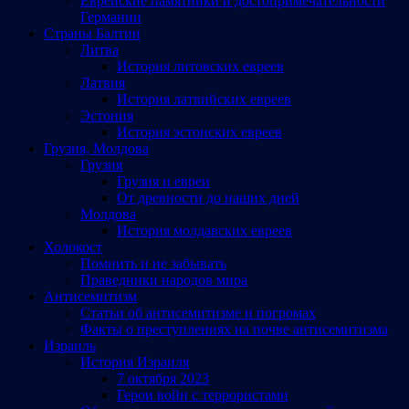
Еврейские памятники и достопримечательности
Германии
Страны Балтии
Литва
История литовских евреев
Латвия
История латвийских евреев
Эстония
История эстонских евреев
Грузия, Молдова
Грузия
Грузия и евреи
От древности до наших дней
Молдова
История молдавских евреев
Холокост
Помнить и не забывать
Праведники народов мира
Антисемитизм
Статьи об антисемитизме и погромах
Факты о преступлениях на почве антисемитизма
Израиль
История Израиля
7 октября 2023
Герои войн с террористами