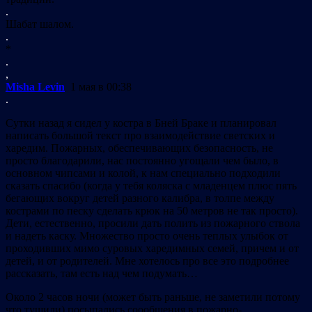
.
Шабат шалом.
.
*
.
,
Misha Levin
1 мая в 00:38
.
Сутки назад я сидел у костра в Бней Браке и планировал
написать большой текст про взаимодействие светских и
харедим. Пожарных, обеспечивающих безопасность, не
просто благодарили, нас постоянно угощали чем было, в
основном чипсами и колой, к нам специально подходили
сказать спасибо (когда у тебя коляска с младенцем плюс пять
бегающих вокруг детей разного калибра, в толпе между
кострами по песку сделать крюк на 50 метров не так просто).
Дети, естественно, просили дать полить из пожарного ствола
и надеть каску. Множество просто очень теплых улыбок от
проходивших мимо суровых харедимных семей, причем и от
детей, и от родителей. Мне хотелось про все это подробнее
рассказать, там есть над чем подумать…
Около 2 часов ночи (может быть раньше, не заметили потому
что тушили) посыпались соообщения в пожарно-