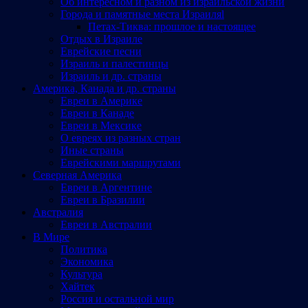
Об интересном и разном из израильской жизни
Города и памятные места Израиляl
Петах-Тиква: прошлое и настоящее
Отдых в Израиле
Еврейские песни
Израиль и палестинцы
Израиль и др. страны
Америка, Канада и др. страны
Евреи в Америке
Евреи в Канаде
Евреи в Мексике
О евреях из разных стран
Иные страны
Еврейскими маршрутами
Северная Америка
Евреи в Аргентине
Евреи в Бразилии
Австралия
Евреи в Австралии
В Мире
Политика
Экономика
Культура
Хайтек
Россия и остальной мир