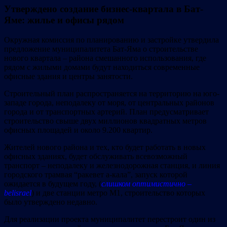
Утверждено создание бизнес-квартала в Бат-
Яме: жилье и офисы рядом
Окружная комиссия по планированию и застройке утвердила
предложение муниципалитета Бат-Яма о строительстве
нового квартала – района смешанного использования, где
рядом с жилыми домами будут находиться современные
офисные здания и центры занятости.
Строительный план распространяется на территорию на юго-
западе города, неподалеку от моря, от центральных районов
города и от транспортных артерий. План предусматривает
строительство свыше двух миллионов квадратных метров
офисных площадей и около 9.200 квартир.
Жителей нового района и тех, кто будет работать в новых
офисных зданиях, будет обслуживать всевозможный
транспорт – неподалеку и железнодорожная станция, и линия
городского трамвая “ракевет а-кала”, запуск которой
ожидается в будущем году, (
слишком оптимистично –
belisrael
) и две станции метро М1, строительство которых
было утверждено недавно.
Для реализации проекта муниципалитет перестроит один из