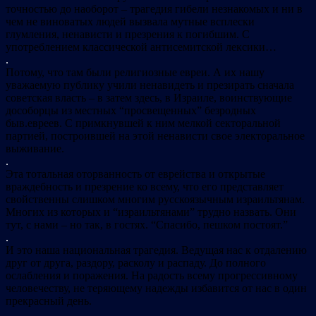
точностью до наоборот – трагедия гибели незнакомых и ни в
чем не виноватых людей вызвала мутные всплески
глумления, ненависти и презрения к погибшим. С
употреблением классической антисемитской лексики…
.
Потому, что там были религиозные евреи. А их нашу
уважаемую публику учили ненавидеть и презирать сначала
советская власть – в затем здесь, в Израиле, воинствующие
дособорцы из местных “просвещенных” безродных
быв.евреев. С примкнувшей к ним мелкой секторальной
партией, построившей на этой ненависти свое электоральное
выживание.
.
Эта тотальная оторванность от еврейства и открытые
враждебность и презрение ко всему, что его представляет
свойственны слишком многим русскоязычным израильтянам.
Многих из которых и “израильтянами” трудно назвать. Они
тут, с нами – но так, в гостях. “Спасибо, пешком постоят.”
.
И это наша национальная трагедия. Ведущая нас к отдалению
друг от друга, раздору, расколу и распаду. До полного
ослабления и поражения. На радость всему прогрессивному
человечеству, не теряющему надежды избавится от нас в один
прекрасный день.
.