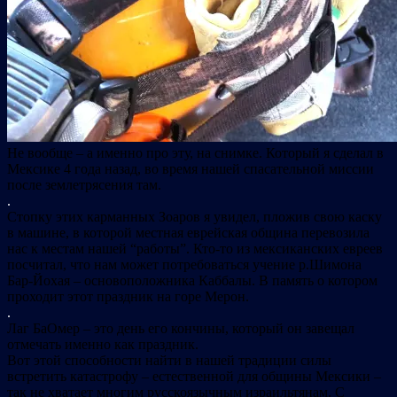
Не вообще – а именно про эту, на снимке. Который я сделал в
Мексике 4 года назад, во время нашей спасательной миссии
после землетрясения там.
.
Стопку этих карманных Зоаров я увидел, пложив свою каску
в машине, в которой местная еврейская община перевозила
нас к местам нашей “работы”. Кто-то из мексиканских евреев
посчитал, что нам может потребоваться учение р.Шимона
Бар-Йохая – основоположника Каббалы. В память о котором
проходит этот праздник на горе Мерон.
.
Лаг БаОмер – это день его кончины, который он завещал
отмечать именно как праздник.
Вот этой способности найти в нашей традиции силы
встретить катастрофу – естественной для общины Мексики –
так не хватает многим русскоязычным израильтянам. С