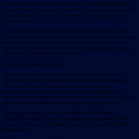
праздновали хасиды “Толдот Аарон”. По словам свидетелей,
на других участках не сразу поняли, что произошла трагедия
и десятки людей нуждаются в помощи, и еще продолжала
играть музыка.
Гендиректор службы скорой помощи “Маген Давид Адом”
Эли Бин сообщил, что в результате трагедии погибли не менее
44 человек. Около 150 получили травмы, из них шестеро
находятся в критическом состоянии, 18 в тяжелом состоянии.
Среди пострадавших немало детей.
Число жертв может возрасти.
Журналист портала Walla Яки Адамкер написал в своем
микроблоге Twitter, что трагедия произошла в небольшом
переходе, вход в который был открыт, а выход, по
неизвестным причинам, был заблокирован полицией. В
какой-то момент люди начали падать друг на друга и возникла
давка, в результате которой пострадали сотни человек.
Пострадавшие доставлены в больницы “Зив” (Цфат),
РАМБАМ (Хайфа), “Пория” (Тверия), медицинский центр
“Галиль” (Нагария), “А-Эмек” (Афула), “Адаса Эйн-Керем”
(Иерусалим).