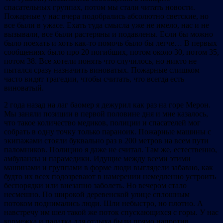
спасательных группах, потом мы стали читать новости.
Пожарные у нас вчера подобрались абсолютно светские, но
все были в ужасе. Ехать туда смысла уже не имело, нас и не
вызывали, все были растеряны и подавлены. Если бы можно
было поехать и хоть как-то помочь было бы легче… В первых
сообщениях было про 20 погибших, потом около 30, потом 35,
потом 38. Все хотели понять что случилось, но никто не
пытался сразу назначить виноватых. Пожарные слишком
часто видят трагедии, чтобы считать, что всегда есть
виноватый.
2 года назад на лаг баомер я дежурил как раз на горе Мерон.
Мы заняли позиции в первой половине дня и мне казалось,
что такое количество медиков, полиции и спасателей мог
собрать в одну точку только параноик. Пожарные машины с
экипажами стояли буквально раз в 200 метров на всем пути
паломников. Полицию я даже не считал. Там же, естественно,
амбулансы и парамедики. Идущие между всеми этими
машинами и группами в форме люди выглядели забавно, как
будто их всех подозревают в намерении немедленно устроить
беспорядки или внезапно заболеть. Но вечером стало
несмешно. По широкой деревенской улице сплошным
потоком поднимались люди. Шли небыстро, но плотно. А
навстречу им шел такой же поток спускающихся с горы. У нас
кормежка и палатка для отдыха были прямо напротив