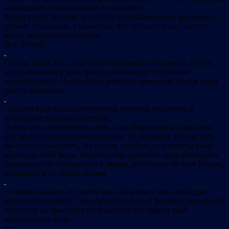
пришедших и приехавших на праздник.
Вчера утром они еще молились, разговаривали с друзьями и
детьми, танцевали, радовались, что добрались до Святого
места, надеялись на лучшее.
Все. Их нет.
.
Потом, после того, как будут преданы их тела земле, потом,
когда закончится день траура, потом будет осознание
происшедшего. Потом будут работать комиссии, потом будут
искать виновных.
.
Сегодня надо только сочувствие близким погибших и
пожелание здоровья раненым.
И если нет сочувствия в душе, если безразлична судьба тех,
кто оказался на больничной койке, то, неужели, нельзя хотя
бы просто помолчать. Не писать гадости, не издеваться над
жертвами этой беды. Перетерпеть, сдержать свою ненависть,
антипатию по отношению к людям, погибшим на горе Мерон,
презрение к их образу жизни.
.
Не знаю, красота ли спасет мир, но злоба в день трагедии
может его погубить. Уже губит тех, кто её множит, они просто
этого еще не замечают, не замечают что теряют своё
человеческое лицо.
*