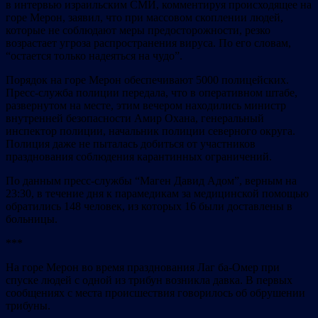
в интервью израильским СМИ, комментируя происходящее на
горе Мерон, заявил, что при массовом скоплении людей,
которые не соблюдают меры предосторожности, резко
возрастает угроза распространения вируса. По его словам,
“остается только надеяться на чудо”.
Порядок на горе Мерон обеспечивают 5000 полицейских.
Пресс-служба полиции передала, что в оперативном штабе,
развернутом на месте, этим вечером находились министр
внутренней безопасности Амир Охана, генеральный
инспектор полиции, начальник полиции северного округа.
Полиция даже не пыталась добиться от участников
празднования соблюдения карантинных ограничений.
По данным пресс-службы “Маген Давид Адом”, верным на
23:30, в течение дня к парамедикам за медицинской помощью
обратились 148 человек, из которых 16 были доставлены в
больницы.
***
На горе Мерон во время празднования Лаг ба-Омер при
спуске людей с одной из трибун возникла давка. В первых
сообщениях с места происшествия говорилось об обрушении
трибуны.