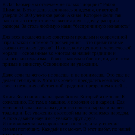
В Лаг Баомер мы отмечаем не только “йорцайт” Рабби
Шимона. В этот день закончилась эпидемия, от которой
умерли 24.000 учеников рабби Акивы. Которые были так
наказаны за отсутствие уважения друг к другу, распри и
раздоры. За столь любимую нами “беспричинную ненависть”.
.
Для всех искалеченных советским прошлым и современной
израильской системой “просвещения” – это примитивные
сказки отсталых “досов”. Но все, кому ценности человеческой
морали – основанные во многом на нашей традиции и
философии иудаизма – более знакомы и близки, видят в этом
призыв к единству. Основанном на уважении.
.
Даже если ты чего-то не знаешь, и не понимаешь. Это еще не
делает тебя лучше. Хотя так хочется преодолеть комплексы
своего незнания собственной традиции презрением к ней…
.
Книга Зоар написана на арамейском. Который я не знаю. К
сожалению. Но там, в машине, я положил ее в карман. Для
меня она была символом единства нашего народа и нашей
традиции. Без уважения к которой мы не останемся народом.
А пока давайте научимся уважать друг друга.
И помолимся за выздоровление раненых, и за утешение
семьям погибших. Каждый как может. В этот шабат, по нашей
традиции.