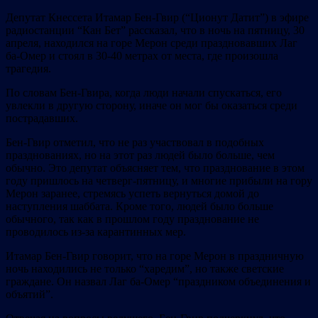
Депутат Кнессета Итамар Бен-Гвир (“Ционут Датит”) в эфире
радиостанции “Кан Бет” рассказал, что в ночь на пятницу, 30
апреля, находился на горе Мерон среди праздновавших Лаг
ба-Омер и стоял в 30-40 метрах от места, где произошла
трагедия.
По словам Бен-Гвира, когда люди начали спускаться, его
увлекли в другую сторону, иначе он мог бы оказаться среди
пострадавших.
Бен-Гвир отметил, что не раз участвовал в подобных
празднованиях, но на этот раз людей было больше, чем
обычно. Это депутат объясняет тем, что празднование в этом
году пришлось на четверг-пятницу, и многие прибыли на гору
Мерон заранее, стремясь успеть вернуться домой до
наступления шаббата. Кроме того, людей было больше
обычного, так как в прошлом году празднование не
проводилось из-за карантинных мер.
Итамар Бен-Гвир говорит, что на горе Мерон в праздничную
ночь находились не только “харедим”, но также светские
граждане. Он назвал Лаг ба-Омер “праздником объединения и
объятий”.