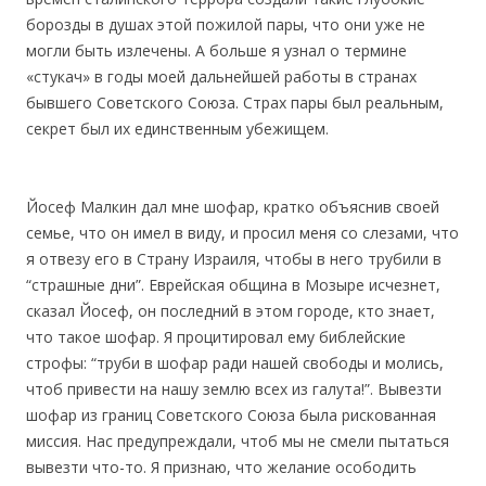
борозды в душах этой пожилой пары, что они уже не
могли быть излечены. А больше я узнал о термине
«стукач» в годы моей дальнейшей работы в странах
бывшего Советского Союза. Страх пары был реальным,
секрет был их единственным убежищем.
Йосеф Малкин дал мне шофар, кратко объяснив своей
семье, что он имел в виду, и просил меня со слезами, что
я отвезу его в Страну Израиля, чтобы в него трубили в
“страшные дни”. Еврейская община в Мозыре исчезнет, ​​
сказал Йосеф, он последний в этом городе, кто знает,
что такое шофар. Я процитировал ему библейские
строфы: “труби в шофар ради нашей свободы и молись,
чтоб привести на нашу землю всех из галута!”. Вывезти
шофар из границ Советского Союза была рискованная
миссия. Нас предупреждали, чтоб мы не смели пытаться
вывезти что-то. Я признаю, что желание осободить