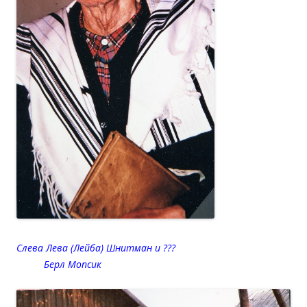
Слева Лева (Лейба) Шнитман и ???
Берл Мопсик