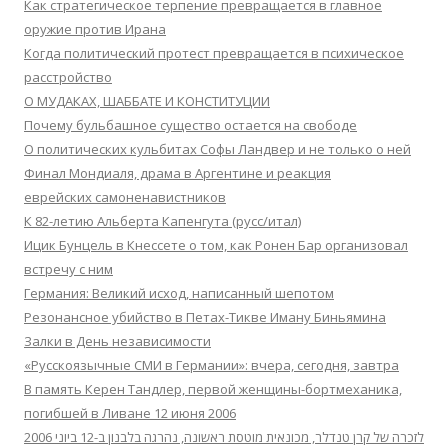
Как стратегическое терпение превращается в главное
оружие против Ирана
Когда политический протест превращается в психическое
расстройство
О МУДАКАХ, ШАББАТЕ И КОНСТИТУЦИИ
Почему бульбашное существо остается на свободе
О политических кульбитах Софы Ландвер и не только о ней
Финал Мондиаля, драма в Аргентине и реакция
еврейских самоненавистников
К 82-летию Альберта Капенгута (русс/итал)
Ицик Бунцель в Кнессете о том, как Ронен Бар организовал
встречу с ним
Германия: Великий исход, написанный шепотом
Резонансное убийство в Петах-Тикве Иману Биньямина
Залки в День независимости
«Русскоязычные СМИ в Германии»: вчера, сегодня, завтра
В память Керен Тандлер, первой женщины-бортмеханика,
погибшей в Ливане 12 июня 2006
לזכרה של קרן טנדלר, מכונאית מוטסת ראשונה, נהרגה בלבנון ב-12 ביוני 2006