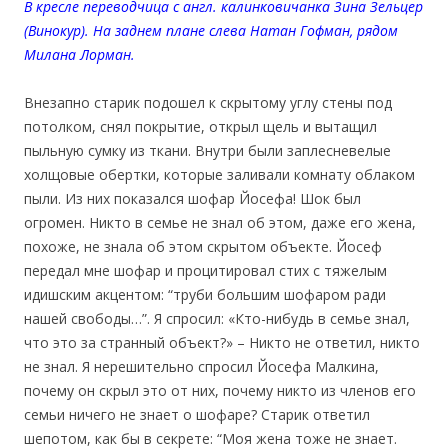
В кресле переводчица с англ. калинковичанка Зина Зельцер
(Винокур). На заднем плане слева Натан Гофман, рядом
Милана Лорман.
Внезапно старик подошел к скрытому углу стены под
потолком, снял покрытие, открыл щель и вытащил
пыльную сумку из ткани. Внутри были заплесневелые
холщовые обертки, которые заливали комнату облаком
пыли. Из них показался шофар Йосефа! Шок был
огромен. Никто в семье не знал об этом, даже его жена,
похоже, не знала об этом скрытом объекте. Йосеф
передал мне шофар и процитировал стих с тяжелым
идишским акцентом: “труби большим шофаром ради
нашей свободы…”. Я спросил: «Кто-нибудь в семье знал,
что это за странный объект?» – Никто не ответил, никто
не знал. Я нерешительно спросил Йосефа Малкина,
почему он скрыл это от них, почему никто из членов его
семьи ничего не знает о шофаре? Старик ответил
шепотом, как бы в секрете: “Моя жена тоже не знает.