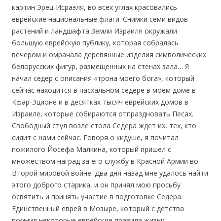
картин Эрец-Исраэля, во всех углах красовались
еврейские национальные флаги. Снимки семи видов
растений и ландшафта Земли Израиля окружали
большую еврейскую публику, которая собралась
вечером и омрачала деревянные изделия символических
белорусских фигур, размещенных на стенах зала… Я
начал седер с описания «трона моего бога», который
сейчас находится в пасхальном седере в моем доме в
Кфар-Эционе и в десятках тысяч еврейских домов в
Израиле, которые собираются отпраздновать Песах.
Свободный стул возле стола Седера ждет их, тех, кто
сидит с нами сейчас. Говоря о кидуше, я почитал
пожилого Йосефа Малкина, который пришел с
множеством наград за его службу в Красной Армии во
Второй мировой войне. Два дня назад мне удалось найти
этого доброго старика, и он принял мою просьбу
освятить и принять участие в подготовке Седера.
Единственный еврей в Мозыре, который с детства
помнил некоторые еврейские правила жизни.