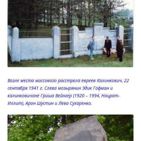
Возле места массового расстрела евреев Калинкович, 22
сентября 1941 г. Слева мозырянин Эдик Гофман и
калинковичане Гриша Вейнгер (1920 – 1994, Нацрат-
Иллит), Арон Шустин и Лева Сухаренко.