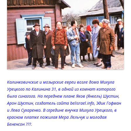
Калинковичские и мозырские евреи возле дома Михула
Урецкого по Калинина 31, в одной из комнат которого
была синагога. На переднем плане Яков (Янкель) Шустин,
Арон Шустин, создатель сайта belisrael.info, Эдик Гофман
и Лева Сухаренко. В середине внучка Михула Урецкого, в
красном платке пожилая Мера Лельчук и молодая
Бененсон ???.