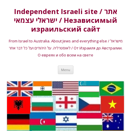
Independent Israeli site / אתר
ישראלי עצמאי / Независимый
израильский сайт
From Israel to Australia. About Jews and everything else / מישראל
לאוסטרליה. על היהודים ועל כל דבר אחר / От Израиля до Австралии.
О евреях и обо всем на свете
Skip
Menu
to
content