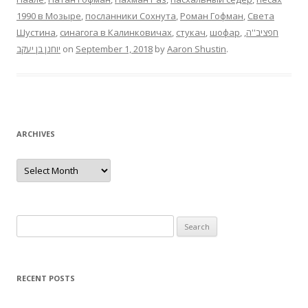
1990 в Мозыре
,
посланники Сохнута
,
Роман Гофман
,
Света
Шустина
,
синагога в Калинковичах
,
стукач
,
шофар
,
,
חפציב''ה
יוחנן בן יעקב
on
September 1, 2018
by
Aaron Shustin
.
ARCHIVES
Archives
Search
for:
RECENT POSTS