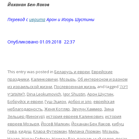
Йоханан Бен-Яаков
Перевод с
иврита
Арон и Игорь Шустины
.
Опубликовано 01.09.2018 22:37
This entry was posted in
Беларусь и евреи
,
Еврейские
праздники
,
Калинковичи
,
Мозырь
,
Об интересном и разном
из израильской жизни
,
Послевоенная жизнь
and tagged
'דינה
לאוקומוביץ
,
Dina Leokumovich
,
Igor Shustin
,
Арон Шустин
,
Бобруйск и евреи
,
Гуш-Эцион
,
добро и зло
,
еврейская
неблагодарность
,
Женя Котляр
,
Звулун Хаммер
,
Зина
Зельцер (Винокур)
,
история евреев Калинкович
,
история
евреев Мозыря
,
Йосеф Малкин
,
Йоханан Бен Яаков
,
кибуц
Гева
,
кидуш
,
Клара Футерман
,
Милана Лорман
,
Мозырь
,
Наале
,
Натан Гофман
,
Нахман Раз
,
пасхальный седер
,
песах