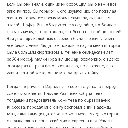
Если бы они знали, один из них сообщил бы о нем и все
закончилось бы горько”. К его изумлению, его пожилая
жена, которая все время молча слушала, сказала: “Я
знала!” Шофар был обнаружен ею случайно, но боялась
сказать мужу, что она знала, чтобы он не сообщил о ней!
Эти двое дружелюбных стариков были слезливы, и мы
все были с ними. Люди там поняли, что для меня история
была большим сюрпризом. В течение семидесяти лет
рабби Йосеф Малкин хранил шофар, возможно, он даже
иногда раз от раза использовал его, но его жене, его
удивительной жене, он не мог раскрыть тайну.
Когда я вернулся в Израиль, то кое-что узнал о природе
советской власти. Нахман Раз, член кибуца Гева,
тогдашний председатель Комитета по образованию
Кнессета, передал мне книгу воспоминаний Надежды
Мандельштамм (издательство Am Oved, 1977), которая
открыла окно в советский мир и евреев в нем. Ужасы
времен сталинского террора создали такие глубокие