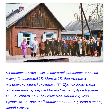
На втором снимке Роза …, пожилой калинковичанин, по-
моему, Сташевский ???, Мопсик ???, два можилых
мозырянина, сзади Гиковатый ???, Шустин Янкель, еще
один мозырянин, внучка Михула Урецкого, Арон Шустин,
Гриша Вейнгер, пожилой калинковичанин ???, Лева
Сухаренко, ???, пожилой калинковичанин ???, Мера Витина,
Давид Гутман