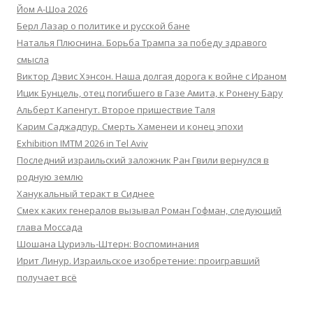
Йом А-Шоа 2026
Берл Лазар о политике и русской бане
Наталья Плюснина. Борьба Трампа за победу здравого
смысла
Виктор Дэвис Хэнсон. Наша долгая дорога к войне с Ираном
Ицик Бунцель, отец погибшего в Газе Амита, к Ронену Бару
Альберт Капенгут. Второе пришествие Таля
Карим Саджадпур. Смерть Хаменеи и конец эпохи
Exhibition IMTM 2026 in Tel Aviv
Последний израильский заложник Ран Гвили вернулся в
родную землю
Ханукальный теракт в Сиднее
Смех каких генералов вызывал Роман Гофман, следующий
глава Моссада
Шошана Цуриэль-Штерн: Воспоминания
Ирит Линур. Израильское изобретение: проигравший
получает всё