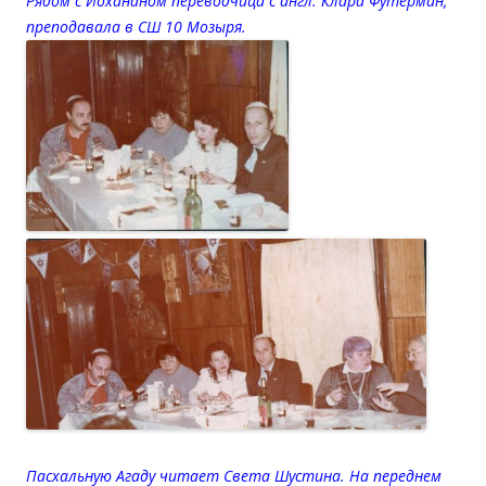
Рядом с Йохананом переводчица с англ. Клара Футерман,
преподавала в СШ 10 Мозыря.
Пасхальную Агаду читает Света Шустина. На переднем