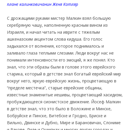
плане калинковичанин Женя Котляр
С дрожащими руками мистер Малкин взял большую
серебряную чашу, наполненную красным вином из
Израиля, и начал читать на иврите с тяжелым
ашкеназским акцентом слова кидуша. Его голос
задыхался от волнения, которое поднималось и
заливало глаза теплыми слезами. Люди вокруг нас не
понимали интенсивности его эмоций, я же понял. Кто
знал, что эти образы были в голове этого еврейского
старика, который в детстве знал богатый еврейский мир
вокруг него, яркую еврейскую жизнь, процветающую в
“пределе местечка”, старые еврейские общины,
известные знаменитые иешивы, процветающий хасидизм,
пробуждающееся сионистское движение. Йосеф Малкин
в детстве знал, что это было в Воложине и Минске,
Бобруйске и Пинске, Витебске и Гродно, Бриске и
Вильно, Двинске и Дубно, Мире и Барановичах, Слониме
и Ракове, Лиде и Ошмянах и многих других городах и