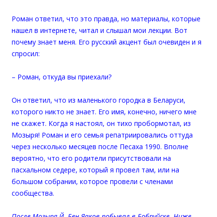
Роман ответил, что это правда, но материалы, которые
нашел в интернете, читал и слышал мои лекции. Вот
почему знает меня. Его русский акцент был очевиден и я
спросил:
–
Роман, откуда вы приехали?
Он ответил, что из маленького городка в Беларуси,
которого никто не знает. Его имя, конечно, ничего мне
не скажет. Когда я настоял, он тихо пробормотал, из
Мозыря! Роман и его семья репатриировались оттуда
через несколько месяцев после Песаха 1990. Вполне
вероятно, что его родители присутствовали на
пасхальном седере, который я провел там, или на
большом собрании, которое провели с членами
сообщества.
После Мозыря Й. Бен Яаков побывал в Бобруйске. Ниже