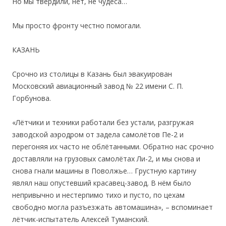
Но мы твердили, нет, не чудеса…
Мы просто фронту честно помогали.
КАЗАНЬ
Срочно из столицы в Казань был эвакуирован
Московский авиационный завод № 22 имени С. П.
Горбунова.
«Лётчики и техники работали без устали, разгружая
заводской аэродром от задела самолётов Пе-2 и
перегоняя их часто не облётанными. Обратно нас срочно
доставляли на грузовых самолётах Ли-2, и мы снова и
снова гнали машины в Поволжье… Грустную картину
являл наш опустевший красавец-завод. В нём было
непривычно и нестерпимо тихо и пусто, по цехам
свободно могла разъезжать автомашина», – вспоминает
лётчик-испытатель Алексей Туманский.