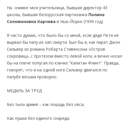
На снимке: моя учительница, бывшая директор 43
школы, бывшая белорусская партизанка
Полина
Соломоновна Карчева
в Нью-Йорке (1999 год)
Я часто думаю, что было бы со мной, если дядя Петя не
вырвал бы папу из лап смерти. Был бы я, как пират Джон
Сильвер из романа Роберта Стивенсона «Остров
сокровищ», с протезом вместо левой ноги, и вечно носил
бы на плече попугая по кличке “Капитан Флинт”. Правда,
говорят, что и на одной ноге Сильвер двигался по
палубе весьма проворно.
МЕДАЛЬ ЗА ТРУД
Без тыла армия – как лошадь без овса,
Как пушки без единого снаряда.