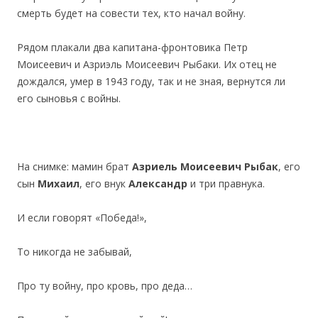
смерть будет на совести тех, кто начал войну.
Рядом плакали два капитана-фронтовика Петр
Моисеевич и Азриэль Моисеевич Рыбаки. Их отец не
дождался, умер в 1943 году, так и не зная, вернутся ли
его сыновья с войны.
На снимке: мамин брат
Азриель Моисеевич Рыбак
, его
сын
Михаил
, его внук
Александр
и три правнука.
И если говорят «Победа!»,
То никогда не забывай,
Про ту войну, про кровь, про деда…