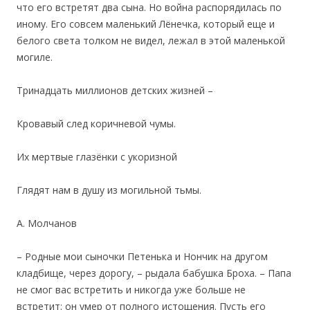
что его встретят два сына. Но война распорядилась по
иному. Его совсем маленький Лёнечка, который еще и
белого света толком не видел, лежал в этой маленькой
могиле.
Тринадцать миллионов детских жизней –
Кровавый след коричневой чумы.
Их мертвые глазёнки с укоризной
Глядят нам в душу из могильной тьмы.
А. Молчанов
– Родные мои сыночки Петенька и Нончик на другом
кладбище, через дорогу, – рыдала бабушка Броха. – Папа
не смог вас встретить и никогда уже больше не
встретит: он умер от полного истощения. Пусть его