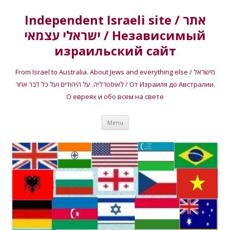
Independent Israeli site / אתר
ישראלי עצמאי / Независимый
израильский сайт
From Israel to Australia. About Jews and everything else / מישראל
לאוסטרליה. על היהודים ועל כל דבר אחר / От Израиля до Австралии.
О евреях и обо всем на свете
Skip
Menu
to
content