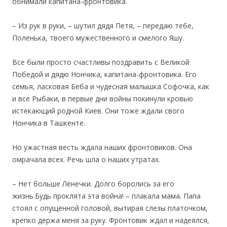
обнимали капитана-фронтовика.
– Из рук в руки, – шутил дядя Петя, – передаю тебе,
Поленька, твоего мужественного и смелого Яшу.
Все были просто счастливы поздравить с Великой
Победой и дядю Нончика, капитана-фронтовика. Его
семья, ласковая Беба и чудесная малышка Софочка, как
и все Рыбаки, в первые дни войны покинули кровью
истекающий родной Киев. Они тоже ждали свого
Нончика в Ташкенте.
Но ужастная весть ждала наших фронтовиков. Она
омрачала всех. Речь шла о наших утратах.
– Нет больше Лёнечки. Долго боролись за его
жизнь.Будь проклята эта война! – плакала мама. Папа
стоял с опущенной головой, вытирая слезы платочком,
крепко держа меня за руку. Фронтовик ждал и надеялся,