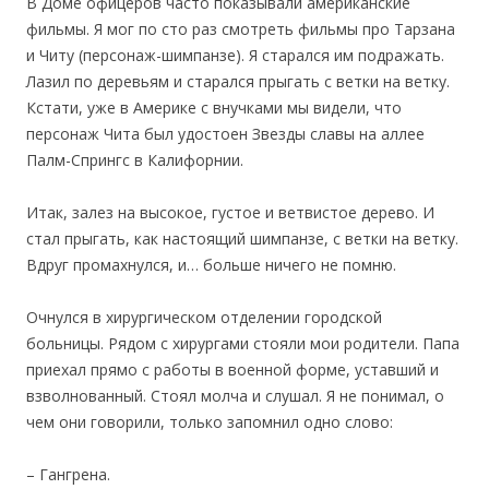
В Доме офицеров часто показывали американские
фильмы. Я мог по сто раз смотреть фильмы про Тарзана
и Читу (персонаж-шимпанзе). Я старался им подражать.
Лазил по деревьям и старался прыгать с ветки на ветку.
Кстати, уже в Америке с внучками мы видели, что
персонаж Чита был удостоен Звезды славы на аллее
Палм-Спрингс в Калифорнии.
Итак, залез на высокое, густое и ветвистое дерево. И
стал прыгать, как настоящий шимпанзе, с ветки на ветку.
Вдруг промахнулся, и… больше ничего не помню.
Очнулся в хирургическом отделении городской
больницы. Рядом с хирургами стояли мои родители. Папа
приехал прямо с работы в военной форме, уставший и
взволнованный. Стоял молча и слушал. Я не понимал, о
чем они говорили, только запомнил одно слово:
– Гангрена.