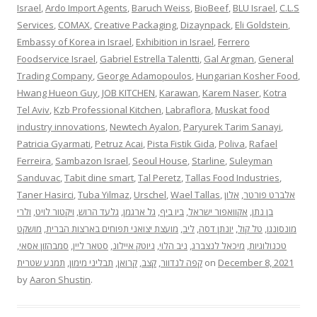
Israel
,
Ardo Import Agents
,
Baruch Weiss
,
BioBeef
,
BLU Israel
,
C.L.S
Services
,
COMAX
,
Creative Packaging
,
Dizaynpack
,
Eli Goldstein
,
Embassy of Korea in Israel
,
Exhibition in Israel
,
Ferrero
Foodservice Israel
,
Gabriel Estrella Talentti
,
Gal Argman
,
General
Trading Company
,
George Adamopoulos
,
Hungarian Kosher Food
,
Hwang Hueon Guy
,
JOB KITCHEN
,
Karawan
,
Karem Naser
,
Kotra
Tel Aviv
,
Kzb Professional Kitchen
,
Labraflora
,
Muskat food
industry innovations
,
Newtech Ayalon
,
Paryurek Tarim Sanayi
,
Patricia Gyarmati
,
Petruz Acai
,
Pista Fistik Gida
,
Poliva
,
Rafael
Ferreira
,
Sambazon Israel
,
Seoul House
,
Starline
,
Suleyman
Sanduvac
,
Tabit dine smart
,
Tal Peretz
,
Tallas Food Industries
,
Taner Hasirci
,
Tuba Yilmaz
,
Urschel
,
Wael Tallas
,
אלון
,
אלברט פורטר
ולרי
,
ויקטור לויט
,
גלעד הרוש
,
גל ארגמן
,
ביו ביף
,
אקוואפור ישראל
,
בן נתן
מושקט
,
מועצת יצואני תפוחים בארצות הברית
,
ליב
,
יונתן דסה
,
טל קול
,
מונסונגו
,
סמבהזון אסאי
,
סטאר ליין
,
ניוטק איילונ
,
ניב הלוי
,
מיכאל לנצברג
,
טכנולוגיות
תמנע שטרית
,
תבליני מימון
,
קרואן
,
קצב
,
קפה לנדוור
on
December 8, 2021
by
Aaron Shustin
.