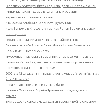
Почему бульбашное существо остается на свободе
О политических кульбитах Софы Ландвер и не только о ней
Финал Мондиаля, драма в Аргентине и реакция
еврейских самоненавистников
К 82-летию Альберта Капенгута (русс/итал)
Ицик Бунцель в Кнессете о том, как Ронен Бар организовал
встречу с ним
Германия: Великий исход, написанный шепотом
Резонансное убийство в Петах-Тикве Иману Биньямина
Залки в День независимости
«Русскоязычные СМИ в Германии»: вчера, сегодня, завтра
В память Керен Тандлер, первой женщины-бортмеханика,
погибшей в Ливане 12 июня 2006
לזכרה של קרן טנדלר, מכונאית מוטסת ראשונה, נהרגה בלבנון ב-12 ביוני 2006
Йом А-Шоа 2026
Берл Лазар о политике и русской бане
Наталья Плюснина. Борьба Трампа за победу здравого
смысла
Виктор Дэвис Хэнсон. Наша долгая дорога к войне с Ираном