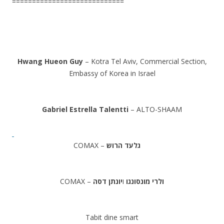
============================
.
.
Hwang Hueon Guy
– Kotra Tel Aviv, Commercial Section,
Embassy of Korea in Israel
.
Gabriel Estrella Talentti
– ALTO-SHAAM
.
– COMAX
גלעד הרוש
.
– COMAX
יונתן דסה
ו
ולרי מונסונגו
.
Tabit dine smart