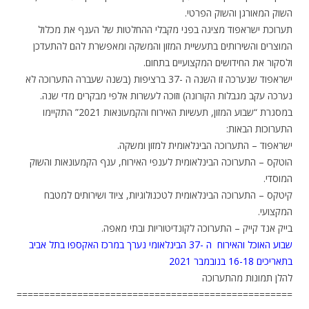
השוק המאורגן והשוק הפרטי.
תערוכת ישראפוד מציגה בפני מקבלי ההחלטות של הענף את מכלול
המוצרים והשירותים בתעשיית המזון והמשקה ומאפשרת להם להתעדכן
ולסקור את החידושים המקצועיים בתחום.
ישראפוד שנערכה זו השנה ה -37 ברציפות (בשנה שעברה התערוכה לא
נערכה עקב מגבלות הקורונה) וזוכה לעשרות אלפי מבקרים מדי שנה.
במסגרת “שבוע המזון, תעשיות האירוח והקמעונאות 2021” התקיימו
התערוכות הבאות:
ישראפוד – התערוכה הבינלאומית למזון ומשקה.
הוטקס – התערוכה הבינלאומית לענפי האירוח, ענף הקמעונאות והשוק
המוסדי.
קיטקס – התערוכה הבינלאומית לטכנולוגיות, ציוד ושירותים למטבח
המקצועי.
בייק אנד קייק – התערוכה לקונדיטוריות ובתי מאפה.
שבוע האוכל והאירוח ה -37 הבינלאומי נערך במרכז האקספו בתל אביב
בתאריכים 16-18 בנובמבר 2021
להלן תמונות מהתערוכה
==================================================