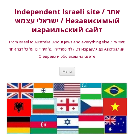
Independent Israeli site / אתר
ישראלי עצמאי / Независимый
израильский сайт
From Israel to Australia. About Jews and everything else / מישראל
לאוסטרליה. על היהודים ועל כל דבר אחר / От Израиля до Австралии.
О евреях и обо всем на свете
Skip
Menu
to
content