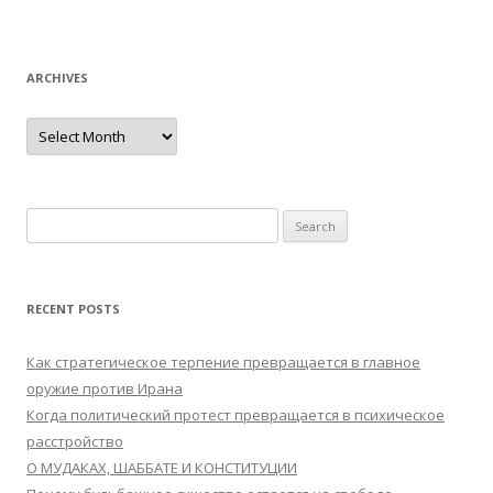
ARCHIVES
Archives
Search
for:
RECENT POSTS
Как стратегическое терпение превращается в главное
оружие против Ирана
Когда политический протест превращается в психическое
расстройство
О МУДАКАХ, ШАББАТЕ И КОНСТИТУЦИИ