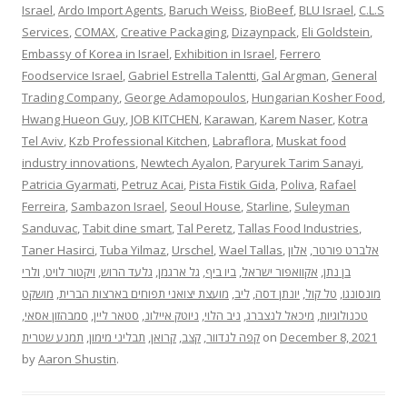
Israel
,
Ardo Import Agents
,
Baruch Weiss
,
BioBeef
,
BLU Israel
,
C.L.S
Services
,
COMAX
,
Creative Packaging
,
Dizaynpack
,
Eli Goldstein
,
Embassy of Korea in Israel
,
Exhibition in Israel
,
Ferrero
Foodservice Israel
,
Gabriel Estrella Talentti
,
Gal Argman
,
General
Trading Company
,
George Adamopoulos
,
Hungarian Kosher Food
,
Hwang Hueon Guy
,
JOB KITCHEN
,
Karawan
,
Karem Naser
,
Kotra
Tel Aviv
,
Kzb Professional Kitchen
,
Labraflora
,
Muskat food
industry innovations
,
Newtech Ayalon
,
Paryurek Tarim Sanayi
,
Patricia Gyarmati
,
Petruz Acai
,
Pista Fistik Gida
,
Poliva
,
Rafael
Ferreira
,
Sambazon Israel
,
Seoul House
,
Starline
,
Suleyman
Sanduvac
,
Tabit dine smart
,
Tal Peretz
,
Tallas Food Industries
,
Taner Hasirci
,
Tuba Yilmaz
,
Urschel
,
Wael Tallas
,
אלון
,
אלברט פורטר
ולרי
,
ויקטור לויט
,
גלעד הרוש
,
גל ארגמן
,
ביו ביף
,
אקוואפור ישראל
,
בן נתן
מושקט
,
מועצת יצואני תפוחים בארצות הברית
,
ליב
,
יונתן דסה
,
טל קול
,
מונסונגו
,
סמבהזון אסאי
,
סטאר ליין
,
ניוטק איילונ
,
ניב הלוי
,
מיכאל לנצברג
,
טכנולוגיות
תמנע שטרית
,
תבליני מימון
,
קרואן
,
קצב
,
קפה לנדוור
on
December 8, 2021
by
Aaron Shustin
.