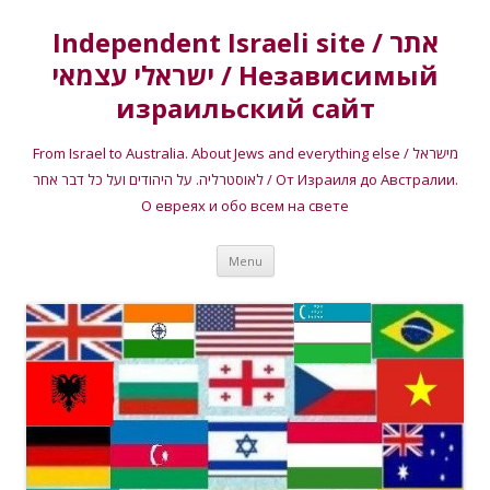
Independent Israeli site / אתר
ישראלי עצמאי / Независимый
израильский сайт
From Israel to Australia. About Jews and everything else / מישראל
לאוסטרליה. על היהודים ועל כל דבר אחר / От Израиля до Австралии.
О евреях и обо всем на свете
Skip
Menu
to
content