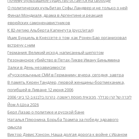
Почему бульбашное существо остается на свободе
О политических кульбитах Софы Ландвер и не только о ней
Финал Мондиаля, драма в Аргентине и реакция
еврейских самоненавистников
К 82-летию Альберта Капенгута (русс/итал)
Ицик Бунцель в Кнессете о том, как Ронен Бар организовал
встречу с ним
Германия: Великий исход, написанный шепотом
Резонансное убийство в Петах-Тикве Иману Биньямина
Залки в День независимости
«Русскоязычные СМИ в Германии»: вчера, сегодня, завтра
В память Керен Тандлер, первой женщины-бортмеханика,
погибшей в Ливане 12 июня 2006
לזכרה של קרן טנדלר, מכונאית מוטסת ראשונה, נהרגה בלבנון ב-12 ביוני 2006
Йом А-Шоа 2026
Берл Лазар о политике и русской бане
Наталья Плюснина. Борьба Трампа за победу здравого
смысла
Виктор Дэвис Хэнсон. Наша долгая дорога к войне с Ираном