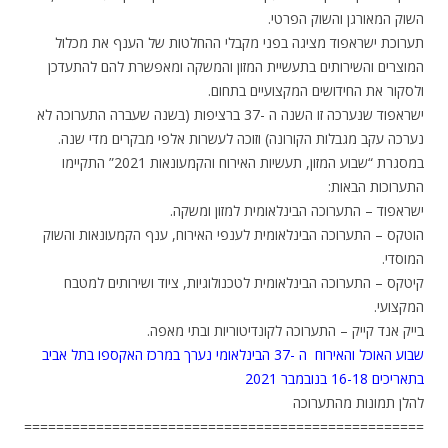
השוק המאורגן והשוק הפרטי.
תערוכת ישראפוד מציגה בפני מקבלי ההחלטות של הענף את מכלול
המוצרים והשירותים בתעשיית המזון והמשקה ומאפשרת להם להתעדכן
ולסקור את החידושים המקצועיים בתחום.
ישראפוד שנערכה זו השנה ה -37 ברציפות (בשנה שעברה התערוכה לא
נערכה עקב מגבלות הקורונה) וזוכה לעשרות אלפי מבקרים מדי שנה.
במסגרת “שבוע המזון, תעשיות האירוח והקמעונאות 2021” התקיימו
התערוכות הבאות:
ישראפוד – התערוכה הבינלאומית למזון ומשקה.
הוטקס – התערוכה הבינלאומית לענפי האירוח, ענף הקמעונאות והשוק
המוסדי.
קיטקס – התערוכה הבינלאומית לטכנולוגיות, ציוד ושירותים למטבח
המקצועי.
בייק אנד קייק – התערוכה לקונדיטוריות ובתי מאפה.
שבוע האוכל והאירוח ה -37 הבינלאומי נערך במרכז האקספו בתל אביב
בתאריכים 16-18 בנובמבר 2021
להלן תמונות מהתערוכה
==================================================