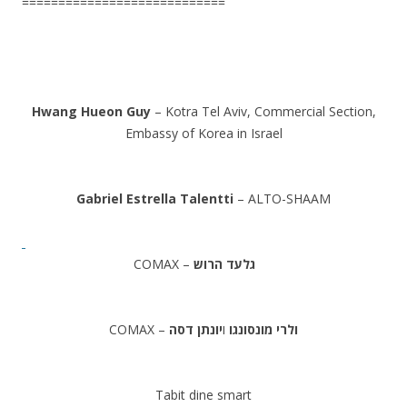
============================
.
.
Hwang Hueon Guy
– Kotra Tel Aviv, Commercial Section,
Embassy of Korea in Israel
.
Gabriel Estrella Talentti
– ALTO-SHAAM
.
– COMAX
גלעד הרוש
.
– COMAX
יונתן דסה
ו
ולרי מונסונגו
.
Tabit dine smart