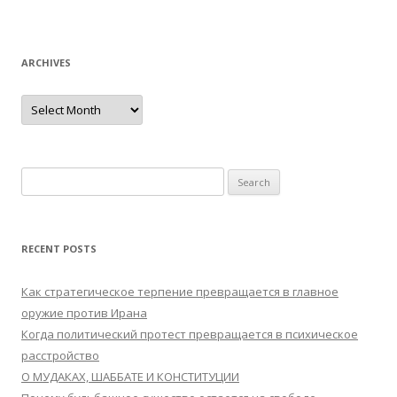
ARCHIVES
Archives
Search
for:
RECENT POSTS
Как стратегическое терпение превращается в главное
оружие против Ирана
Когда политический протест превращается в психическое
расстройство
О МУДАКАХ, ШАББАТЕ И КОНСТИТУЦИИ