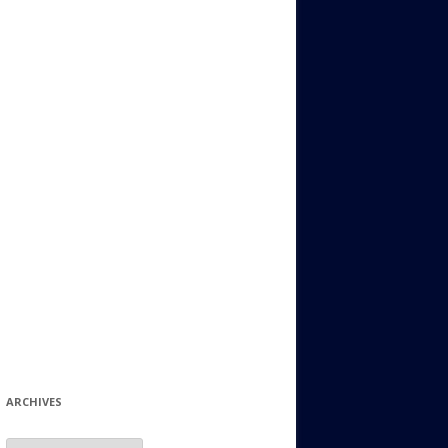
ИДИШ
СТАЛЬНОЙ МИР
ЕВРЕЙСКИЕ ПРИТЧИ
НЫЙ ТЕРРОРИЗМ
ОНИ ОСТАВИЛИ СВОЙ СЛЕД В
ИСТОРИИ
ИНТЕРЕСНЫЕ СУДЬБЫ
ЕВРЕЙСКОЕ
КОЛЛЕКЦИОНИРОВАНИЕ:
ФИЛАТЕЛИЯ, ЗНАЧКИ И ДР.
МАТЕРИАЛЫ НА РАЗНЫЕ ТЕМЫ
ГЕНЕАЛОГИЯ И ПОИСКИ КОРНЕЙ
ARCHIVES
Archives