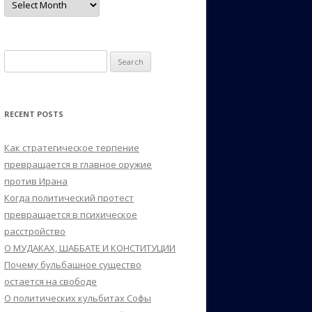
Search
for:
RECENT POSTS
Как стратегическое терпение
превращается в главное оружие
против Ирана
Когда политический протест
превращается в психическое
расстройство
О МУДАКАХ, ШАББАТЕ И КОНСТИТУЦИИ
Почему бульбашное существо
остается на свободе
О политических кульбитах Софы