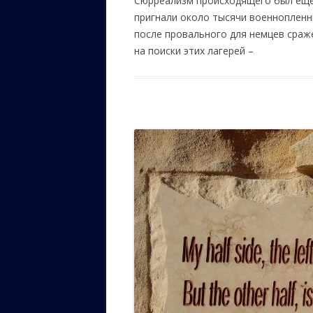
Сюрреализм происходящего был еще 
пригнали около тысячи военнопленн
после провального для немцев сраж
на поиски этих лагерей –