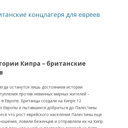
КАЯ ЖИЗНЬ В
танские концлагеря для евреев
ОВИЧАХ СЕЙЧАС
ЧИ
АЦИЯ К СТАРОМУ
ИСЬМА
ОТЗЫВЫ, ПРЕДЛОЖЕНИЯ,
тории Кипра – британские
УТОЧНЕНИЯ, ДОПОЛНЕНИЯ
в
КТО КОГО ИЩЕТ
сегда останутся лишь достоянием истории
тупления против невинных мирных жителей –
 в Европе. Британцы создали на Кипре 12
з Европы и пытавшихся добраться до Палестины.
еся что рост еврейского населения Палестины еще
ношения, ловили беженцев и отправляли их на Кипр.