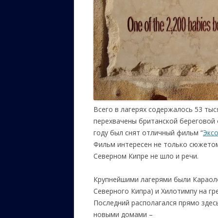
Всего в лагерях содержалось 53 тыс
перехвачены британской береговой о
году был снят отличный фильм “
Эксо
Фильм интересен не только сюжетом,
Северном Кипре не шло и речи.
Крупнейшими лагерями были Караоло
Северного Кипра) и Хилотимпу на гр
Последний располагался прямо здес
новыми домами –