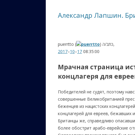
ЕВРЕЙС
Александр Лапшин. Бри
КАЛИНК
ОЗАРИ
ИНФОРМ
puerrtto (
puerrtto
) כתב/ה,
САЙТУ
2017
–
10
–
17
08:35:00
ВАШИ П
Мрачная страница ис
концлагеря для еврее
Победителей не судят, поэтому нав
совершенные Великобританией прес
беженцев из нацистских концлагерей
концлагерей для евреев,
бежавших и
Британцы
же, справедливо опасавши
более обострит арабо-еврейские от