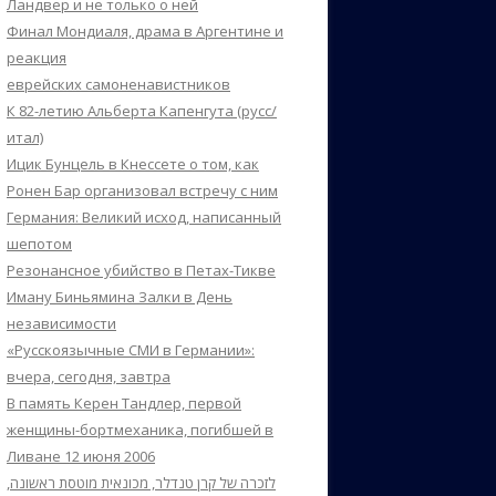
Ландвер и не только о ней
Финал Мондиаля, драма в Аргентине и
реакция
еврейских самоненавистников
К 82-летию Альберта Капенгута (русс/
итал)
Ицик Бунцель в Кнессете о том, как
Ронен Бар организовал встречу с ним
Германия: Великий исход, написанный
шепотом
Резонансное убийство в Петах-Тикве
Иману Биньямина Залки в День
независимости
«Русскоязычные СМИ в Германии»:
вчера, сегодня, завтра
В память Керен Тандлер, первой
женщины-бортмеханика, погибшей в
Ливане 12 июня 2006
לזכרה של קרן טנדלר, מכונאית מוטסת ראשונה,