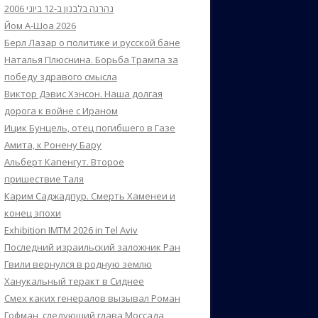
נהרגה בלבנון ב-12 ביוני 2006
Йом А-Шоа 2026
Берл Лазар о политике и русской бане
Наталья Плюснина. Борьба Трампа за
победу здравого смысла
Виктор Дэвис Хэнсон. Наша долгая
дорога к войне с Ираном
Ицик Бунцель, отец погибшего в Газе
Амита, к Ронену Бару
Альберт Капенгут. Второе
пришествие Таля
Карим Саджадпур. Смерть Хаменеи и
конец эпохи
Exhibition IMTM 2026 in Tel Aviv
Последний израильский заложник Ран
Гвили вернулся в родную землю
Ханукальный теракт в Сиднее
Смех каких генералов вызывал Роман
Гофман, следующий глава Моссада