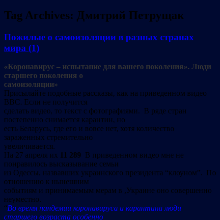
Tag Archives:
Дмитрий Петрущак
Пожилые о самоизоляции в разных странах
мира (1)
«Коронавирус – испытание для вашего поколения». Люди
старшего поколения о
самоизоляции»
Присылайте подобные рассказы, как на приведенном видео
BBC. Если не получится
сделать видео, то текст с фотографиями. В ряде стран
постепенно снимается карантин, но
есть Беларусь, где его и вовсе нет, хотя количество
зараженных стремительно
увеличивается.
На 27 апреля их
11 289
В приведенном видео мне не
понравилось высказывание семьи
из Одессы, назвавших украинского президента “клоуном”. По
отношению к нынешним
событиям и принимаемым мерам в ,Украине оно совершенно
неуместно.
“
Во время пандемии коронавируса и карантина люди
старшего возраста особенно