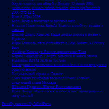
бортмеханика, погибшей в Ливане 12 июня 2006
לזכרה של קרן טנדלר, מכונאית מוטסת ראשונה, נהרגה בלבנון
ב-12 ביוני 2006
Йом А-Шоа 2026
Берл Лазар о политике и русской бане
Наталья Плюснина. Борьба Трампа за победу здравого
смысла
Виктор Дэвис Хэнсон. Наша долгая дорога к войне с
Ираном
Ицик Бунцель, отец погибшего в Газе Амита, к Ронену
Бару
Альберт Капенгут. Второе пришествие Таля
Карим Саджадпур. Смерть Хаменеи и конец эпохи
Exhibition IMTM 2026 in Tel Aviv
Последний израильский заложник Ран Гвили вернулся в
родную землю
Ханукальный теракт в Сиднее
Смех каких генералов вызывал Роман Гофман,
следующий глава Моссада
Шошана Цуриэль-Штерн: Воспоминания
Ирит Линур. Израильское изобретение: проигравший
получает всё
Proudly powered by WordPress