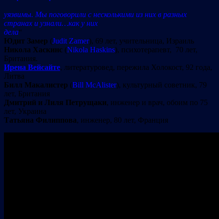
уязвимы. Мы поговорили с несколькими из них в разных
странах и узнали…как у них
дела
“
Юдит Замер
(
Judit Zamer
), 69 лет, учительница, Израиль
Никола Хаскинс
(
Nikola Haskins
), психотерапевт, 70 лет,
Британия.
Ирена Вейсайте
, литературовед, пережила Холокост, 92 года,
Литва
Билл Макалистер
(
Bill McAlister
), культурный советник, 79
лет, Британия
Дмитрий и Лиля Петрущаки
, инженер и врач, обоим по 75
лет, Украина
Татьяна Филиппова
, инженер, 80 лет, Франция