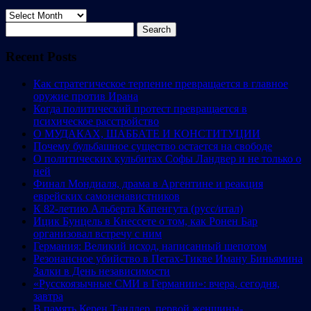
Archives
Search
for:
Recent Posts
Как стратегическое терпение превращается в главное
оружие против Ирана
Когда политический протест превращается в
психическое расстройство
О МУДАКАХ, ШАББАТЕ И КОНСТИТУЦИИ
Почему бульбашное существо остается на свободе
О политических кульбитах Софы Ландвер и не только о
ней
Финал Мондиаля, драма в Аргентине и реакция
еврейских самоненавистников
К 82-летию Альберта Капенгута (русс/итал)
Ицик Бунцель в Кнессете о том, как Ронен Бар
организовал встречу с ним
Германия: Великий исход, написанный шепотом
Резонансное убийство в Петах-Тикве Иману Биньямина
Залки в День независимости
«Русскоязычные СМИ в Германии»: вчера, сегодня,
завтра
В память Керен Тандлер, первой женщины-