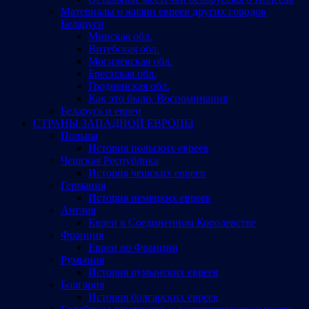
Материалы о жизни евреев других городов
Беларуси
Минская обл.
Витебская обл.
Могилевская обл.
Брестская обл.
Гродненская обл.
Как это было. Воспоминания
Беларусь и евреи
СТРАНЫ ЗАПАДНОЙ ЕВРОПЫ
Польша
История польских евреев
Чешская Республика
История чешских евреев
Германия
История немецких евреев
Англия
Евреи в Соединенном Королевстве
Франция
Евреи во Франции
Румыния
История румынских евреев
Болгария
История болгарских евреев