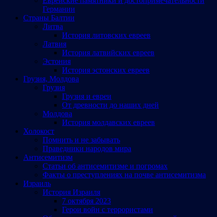
Еврейские памятники и достопримечательности
Германии
Страны Балтии
Литва
История литовских евреев
Латвия
История латвийских евреев
Эстония
История эстонских евреев
Грузия, Молдова
Грузия
Грузия и евреи
От древности до наших дней
Молдова
История молдавских евреев
Холокост
Помнить и не забывать
Праведники народов мира
Антисемитизм
Статьи об антисемитизме и погромах
Факты о преступлениях на почве антисемитизма
Израиль
История Израиля
7 октября 2023
Герои войн с террористами