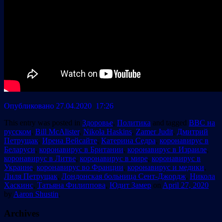
Опубликовано 27.04.2020 17:26
This entry was posted in
Здоровье
,
Политика
and tagged
BBC на
русском
,
Bill McAlister
,
Nikola Haskins
,
Zamer Judit
,
Дмитрий
Петрущак
,
Ирена Вейсайте
,
Катерина Седра
,
коронавирус в
Беларуси
,
коронавирус в Британии
,
коронавирус в Израиле
,
коронавирус в Литве
,
коронавирус в мире
,
коронавирус в
Украине
,
коронавирус во Франции
,
коронавирус и медики
,
Лиля Петрущак
,
Лондонская больница Сент-Джордж
,
Никола
Хаскинс
,
Татьяна Филиппова
,
Юдит Замер
on
April 27, 2020
by
Aaron Shustin
.
Archives