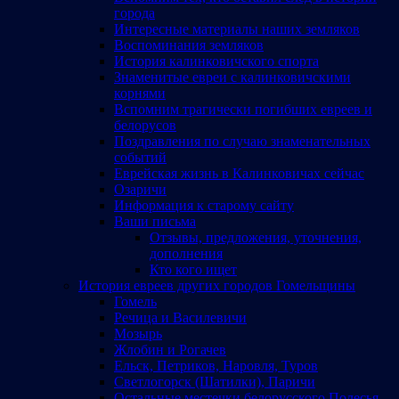
города
Интересные материалы наших земляков
Воспоминания земляков
История калинковичского спорта
Знаменитые евреи с калинковичскими
корнями
Вспомним трагически погибших евреев и
белорусов
Поздравления по случаю знаменательных
событий
Еврейская жизнь в Калинковичах сейчас
Озаричи
Информация к старому сайту
Ваши письма
Отзывы, предложения, уточнения,
дополнения
Кто кого ищет
История евреев других городов Гомельщины
Гомель
Речица и Василевичи
Мозырь
Жлобин и Рогачев
Ельск, Петриков, Наровля, Туров
Светлогорск (Шатилки), Паричи
Остальные местечки белорусского Полесья