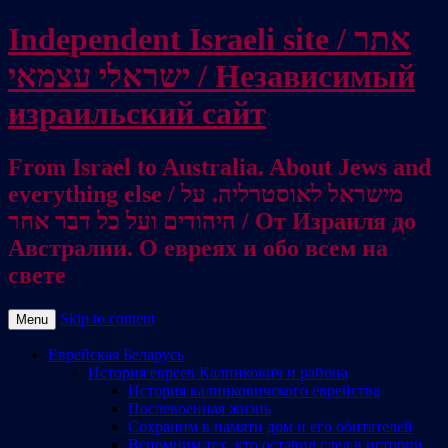
Independent Israeli site / אתר
ישראלי עצמאי / Независимый
израильский сайт
From Israel to Australia. About Jews and
everything else / מישראל לאוסטרליה. על
היהודים ועל כל דבר אחר / От Израиля до
Австралии. О евреях и обо всем на
свете
Skip to content
Menu
Еврейская Беларусь
История евреев Калинкович и района
История калинковичского еврейства
Послевоенная жизнь
Сохраним в памяти дом и его обитателей
Вспомним тех, кто оставил след в истории