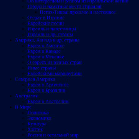
Об интересном и разном из израильской жизни
Города и памятные места Израиляl
Петах-Тиква: прошлое и настоящее
Отдых в Израиле
Еврейские песни
Израиль и палестинцы
Израиль и др. страны
Америка, Канада и др. страны
Евреи в Америке
Евреи в Канаде
Евреи в Мексике
О евреях из разных стран
Иные страны
Еврейскими маршрутами
Северная Америка
Евреи в Аргентине
Евреи в Бразилии
Австралия
Евреи в Австралии
В Мире
Политика
Экономика
Культура
Хайтек
Россия и остальной мир