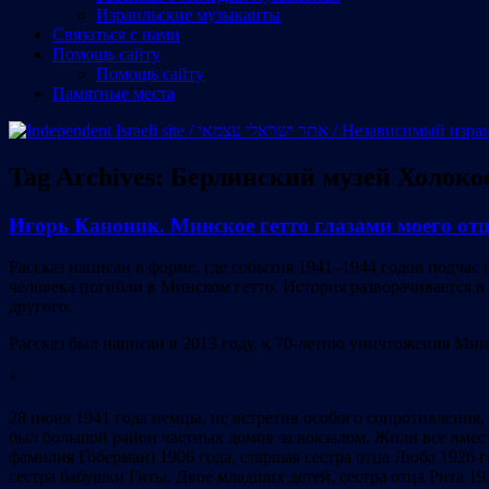
Израильские музыканты
Cвязаться с нами
Помощь сайту
Помощь сайту
Памятные места
Tag Archives:
Берлинский музей Холоко
Игорь Каноник. Минское гетто глазами моего отц
Рассказ написан в форме, где события 1941–1944 годов подчас 
человека погибли в Минском гетто. История разворачивается 
другого.
Рассказ был написан в 2013 году, к 70-летию уничтожения Мин
*
28 июня 1941 года немцы, не встретив особого сопротивления,
был большой район частных домов за вокзалом. Жили все вмес
фамилия Гоберман) 1906 года, старшая сестра отца Люба 1926 г
сестра бабушки Гиты. Двое младших детей, сестра отца Рита 193