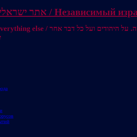
Independent Israeli site / אתר ישראלי עצמאי 
מישראל לאוסטרליה / От Израиля до
е
рода
ми
орусов
ытий