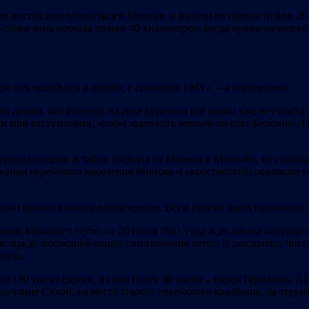
а восток или оставаться в Минске, и вышли из города только 2
Но семья отца прошла только 40 километров, когда прямо на кол
вух лет находился в гетто; с сентября 1943 г. – в партизанах
м домам, что впереди на реке Березина всё равно уже нет мост
и при отступлении, чтобы задержать немцев на реке Березина. П
орода спешно и тайно сбежала из Минска в Могилёв, не сообщи
жения еврейского населения Минска и окрестностей, оказавшего
ешан приказ военного коменданта. Всем евреям было приказано ос
ами Минского гетто – с 20 июля 1941 года и до начала сентября 
месяца до последней акции уничтожения гетто. В двадцатых числ
вать.
о 150 тысяч евреев, из них более 40 тысяч – евреи Германии, А
на улице Сухой, на месте старого еврейского кладбища, на терр