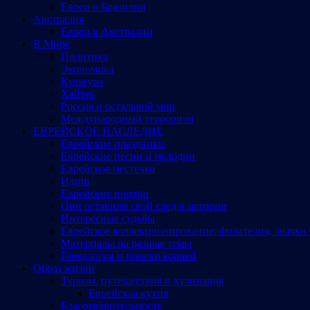
Евреи в Бразилии
Австралия
Евреи в Австралии
В Мире
Политика
Экономика
Культура
Хайтек
Россия и остальной мир
Международный терроризм
ЕВРЕЙСКОЕ НАСЛЕДИЕ
Еврейские праздники
Еврейские песни и мелодии
Еврейское местечко
Идиш
Еврейские притчи
Они оставили свой след в истории
Интересные судьбы
Еврейское коллекционирование: филателия, значки 
Материалы на разные темы
Генеалогия и поиски корней
Образ жизни
Туризм, путешествия и кулинария
Еврейская кухня
Благотворительность