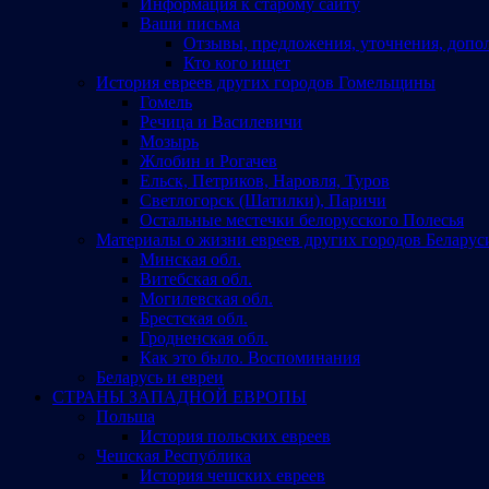
Информация к старому сайту
Ваши письма
Отзывы, предложения, уточнения, допо
Кто кого ищет
История евреев других городов Гомельщины
Гомель
Речица и Василевичи
Мозырь
Жлобин и Рогачев
Ельск, Петриков, Наровля, Туров
Светлогорск (Шатилки), Паричи
Остальные местечки белорусского Полесья
Материалы о жизни евреев других городов Беларус
Минская обл.
Витебская обл.
Могилевская обл.
Брестская обл.
Гродненская обл.
Как это было. Воспоминания
Беларусь и евреи
СТРАНЫ ЗАПАДНОЙ ЕВРОПЫ
Польша
История польских евреев
Чешская Республика
История чешских евреев