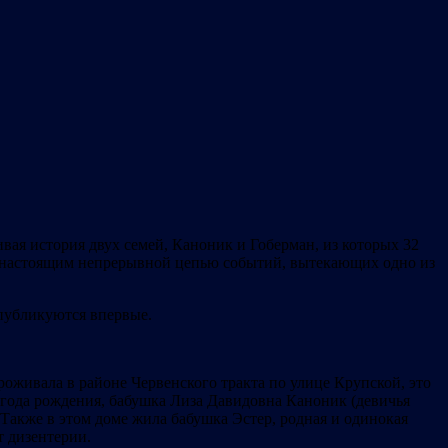
ивая история двух семей, Каноник и Гоберман, из которых 32
 с настоящим непрерывной цепью событий, вытекающих одно из
 публикуются впервые.
оживала в районе Червенского тракта по улице Крупской, это
 года рождения, бабушка Лиза Давидовна Каноник (девичья
. Также в этом доме жила бабушка Эстер, родная и одинокая
т дизентерии.