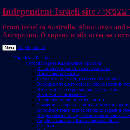
From Israel to Australia. About Jews and everything else / . על היהודים ועל כל דבר אחר
Австралии. О евреях и обо всем на свет
Skip to content
Menu
Еврейская Беларусь
История евреев Калинкович и района
История калинковичского еврейства
Послевоенная жизнь
Сохраним в памяти дом и его обитателей
Вспомним тех, кто оставил след в истории го
Интересные материалы наших земляков
Воспоминания земляков
История калинковичского спорта
Знаменитые евреи с калинковичскими корня
Вспомним трагически погибших евреев и бел
Поздравления по случаю знаменательных соб
Еврейская жизнь в Калинковичах сейчас
Озаричи