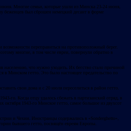
6 июня. Многие семьи, которые ушли из Минска 23-24 июня,
онну беженцев был сброшен немецкий десант в форме
а и возможности переправиться на противоположный берег.
оэтому многие, в том числе евреи, повернули обратно в
в населению, что нужно уходить. Их бегство стало причиной
ся в Минском гетто. Это было настоящее предательство по
тавить свои дома и с 20 июля переселиться в район гетто.
1943-го. Когда отцу удалось сбежать в партизанский отряд, в
ах октября 1943-го Минское гетто, самое большое из двухсот
встрии и Чехии. Иностранцы содержались в «Sonderghetto»,
итории бывшего гетто, посвящён евреям Европы.