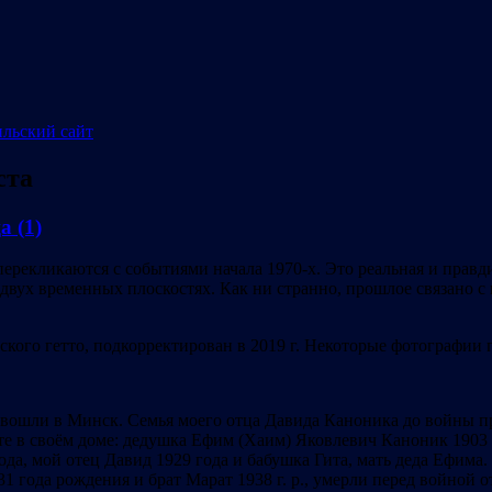
ста
а (1)
перекликаются с событиями начала 1970-х. Это реальная и правд
в двух временных плоскостях. Как ни странно, прошлое связано
ского гетто, подкорректирован в 2019 г. Некоторые фотографии
 вошли в Минск. Семья моего отца Давида Каноника до войны пр
те в своём доме: дедушка Ефим (Хаим) Яковлевич Каноник 1903
ода, мой отец Давид 1929 года и бабушка Гита, мать деда Ефима
1 года рождения и брат Марат 1938 г. р., умерли перед войной о