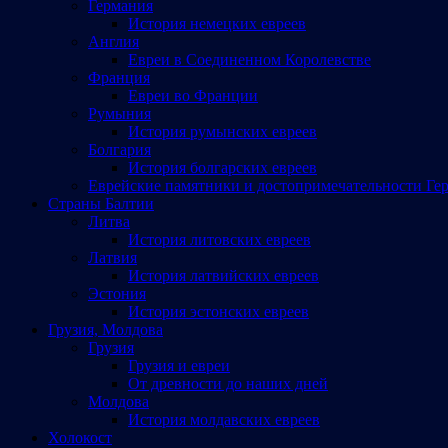
Германия
История немецких евреев
Англия
Евреи в Соединенном Королевстве
Франция
Евреи во Франции
Румыния
История румынских евреев
Болгария
История болгарских евреев
Еврейские памятники и достопримечательности Ге
Страны Балтии
Литва
История литовских евреев
Латвия
История латвийских евреев
Эстония
История эстонских евреев
Грузия, Молдова
Грузия
Грузия и евреи
От древности до наших дней
Молдова
История молдавских евреев
Холокост