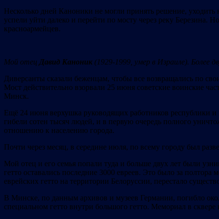
Несколько дней Каноники не могли принять решение, уходить н
успели уйти далеко и перейти по мосту через реку Березина. 
красноармейцев.
Мой отец
Давид Каноник
(1929-1999, умер в Израиле). Более д
Диверсанты сказали беженцам, чтобы все возвращались по свои
Мост действительно взорвали 25 июня советские воинские част
Минск.
Ещё 24 июня верхушка руководящих работников республики и г
гибели сотен тысяч людей, и в первую очередь полного уничто
отношению к населению города.
Почти через месяц, в середине июля, по всему городу был разв
Мой отец и его семья попали туда и больше двух лет были узник
гетто оставались последние 3000 евреев. Это было за полтора 
еврейских гетто на территории Белоруссии, перестало существо
В Минске, по данным архивов и музеев Германии, погибло окол
специальном гетто внутри большого гетто. Мемориал в сквере 