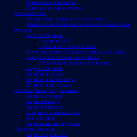
Помнить и не забывать
Праведники народов мира
Антисемитизм
Статьи об антисемитизме и погромах
Факты о преступлениях на почве антисемитизма
Израиль
История Израиля
7 октября 2023
Герои войн с террористами
Об интересном и разном из израильской жизни
Города и памятные места Израиляl
Петах-Тиква: прошлое и настоящее
Отдых в Израиле
Еврейские песни
Израиль и палестинцы
Израиль и др. страны
Америка, Канада и др. страны
Евреи в Америке
Евреи в Канаде
Евреи в Мексике
О евреях из разных стран
Иные страны
Еврейскими маршрутами
Северная Америка
Евреи в Аргентине