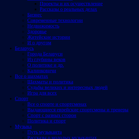
Проекты и их осуществление
Рассказы о реальных делах
Бизнес
Современные технологии
Недвижимость
Здоровье
Житейские истории
И о другом
Беларусь
Города Беларуси
Из глубины веков
О политике и др.
Калинковичи
Все о шахматах
Шахматы и политика
Судьбы великих и интересных людей
Игра для всех
Спорт
Все о спорте и спортсменах
Выдающиеся еврейские спортсмены и тренеры
Спорт с разных сторон
Политика и спорт
Музыка
Путь музыканта
Рассказы о молодых музыкантах