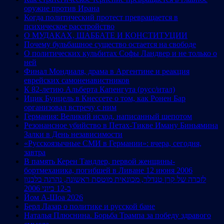
оружие против Ирана
Когда политический протест превращается в
психическое расстройство
О МУДАКАХ, ШАББАТЕ И КОНСТИТУЦИИ
Почему бульбашное существо остается на свободе
О политических кульбитах Софы Ландвер и не только о
ней
Финал Мондиаля, драма в Аргентине и реакция
еврейских самоненавистников
К 82-летию Альберта Капенгута (русс/итал)
Ицик Бунцель в Кнессете о том, как Ронен Бар
организовал встречу с ним
Германия: Великий исход, написанный шепотом
Резонансное убийство в Петах-Тикве Иману Биньямина
Залки в День независимости
«Русскоязычные СМИ в Германии»: вчера, сегодня,
завтра
В память Керен Тандлер, первой женщины-
бортмеханика, погибшей в Ливане 12 июня 2006
לזכרה של קרן טנדלר, מכונאית מוטסת ראשונה, נהרגה בלבנון
ב-12 ביוני 2006
Йом А-Шоа 2026
Берл Лазар о политике и русской бане
Наталья Плюснина. Борьба Трампа за победу здравого