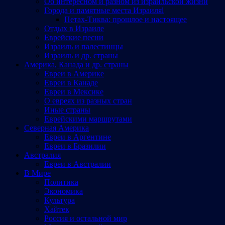
Об интересном и разном из израильской жизни
Города и памятные места Израиляl
Петах-Тиква: прошлое и настоящее
Отдых в Израиле
Еврейские песни
Израиль и палестинцы
Израиль и др. страны
Америка, Канада и др. страны
Евреи в Америке
Евреи в Канаде
Евреи в Мексике
О евреях из разных стран
Иные страны
Еврейскими маршрутами
Северная Америка
Евреи в Аргентине
Евреи в Бразилии
Австралия
Евреи в Австралии
В Мире
Политика
Экономика
Культура
Хайтек
Россия и остальной мир