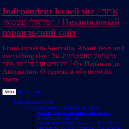
Independent Israeli site / אתר
ישראלי עצמאי / Независимый
израильский сайт
From Israel to Australia. About Jews and
everything else / מישראל לאוסטרליה. על
היהודים ועל כל דבר אחר / От Израиля до
Австралии. О евреях и обо всем на
свете
Skip to content
Menu
Еврейская Беларусь
История евреев Калинкович и района
История калинковичского еврейства
Послевоенная жизнь
Сохраним в памяти дом и его обитателей
Вспомним тех, кто оставил след в истории