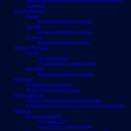
Еврейские памятники и достопримечательности
Германии
Страны Балтии
Литва
История литовских евреев
Латвия
История латвийских евреев
Эстония
История эстонских евреев
Грузия, Молдова
Грузия
Грузия и евреи
От древности до наших дней
Молдова
История молдавских евреев
Холокост
Помнить и не забывать
Праведники народов мира
Антисемитизм
Статьи об антисемитизме и погромах
Факты о преступлениях на почве антисемитизма
Израиль
История Израиля
7 октября 2023
Герои войн с террористами