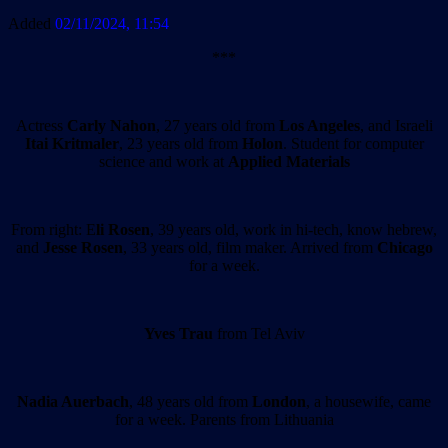
Added
02/11/2024, 11:54
***
Actress
Carly Nahon
, 27 years old from
Los Angeles
, and Israeli
Itai Kritmaler
, 23 years old from
Holon
. Student for computer
science and work at
Applied Materials
From right: E
li Rosen
, 39 years old, work in hi-tech, know hebrew,
and
Jesse Rosen
, 33 years old, film maker. Arrived from
Chicago
for a week.
Yves Trau
from Tel Aviv
Nadia Auerbach
, 48 years old from
London
, a housewife, came
for a week. Parents from Lithuania