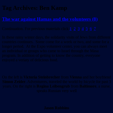
Tag Archives:
Ben Kamp
The war against Hamas and the volunteers (8)
Continuation. For previous materials click
1
,
2
,
3
,
4
,
5
,
6
,
7
In these rainy winter days, the solidarity visits of Jews from different
countries continues. Some come for a week or two, and some for a
longer period. At the Expo volunteer center, you can always meet
an individual or groups who came to Israel through the Masa
program. In addition of getting to know the country, everyone
enjoyed a veriaty of delicious food.
On the left is
Victoria Steinbrecher
from
Vienna
and her boyfriend
Simon Zeider
. Adventurers, traveled the world by bicycle for past 3
years. On the right is
Regina Leibengrub
from
Baltimore
, a nurse,
speaks Russian very well
Jason Robbins