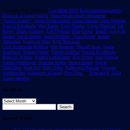
This entry was posted in
7 октября 2023
,
Благотворительность
,
Израиль и палестинцы
,
Международный терроризм
and tagged
"Eran's Angels"
,
Aaron Goldschmidt
,
Aaron Shustin
,
Alex Robbins
,
Annick Kornberfg
,
Ben Kamp
,
Carly Nahon
,
David Menchel
,
Eli
Rosen
,
Ethan Valunetz
,
Gal Fridman
,
Hilit Glezer
,
Israel's war with
Hamas
,
Itai Kritmaler
,
Jason Robbins
,
Jesse Rosen
,
Jordan
Altounian
,
Kapucine Dias
,
Kyle Newman
,
Luda Kupstautis Kushnir
,
Mei Sommer
,
Mendel Isaak
,
Nadia
Auerbach
,
Nathan Singer
,
Olivier Goldhar
,
Patrick Kornberfg
,
Rebecca Nathan
,
Regina Leibengrub
,
Roy Arbeit
,
Sam Pittman
,
Sandra Goldfinger
,
Sharona Arbeit
,
Simon Zeider
,
Sylvie
Margoline
,
Teag Zul
,
Toby Olins
,
Vallerstein Priscila
,
Victoria
Steinbrecher
,
volunteers in Israel
,
Yves Trau
on
February 6, 2024
by
Aaron Shustin
.
Archives
Archives
Search
for:
Recent Posts
Как стратегическое терпение превращается в главное