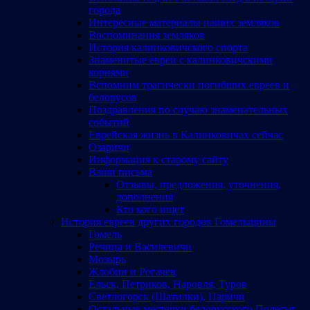
города
Интересные материалы наших земляков
Воспоминания земляков
История калинковичского спорта
Знаменитые евреи с калинковичскими
корнями
Вспомним трагически погибших евреев и
белорусов
Поздравления по случаю знаменательных
событий
Еврейская жизнь в Калинковичах сейчас
Озаричи
Информация к старому сайту
Ваши письма
Отзывы, предложения, уточнения,
дополнения
Кто кого ищет
История евреев других городов Гомельщины
Гомель
Речица и Василевичи
Мозырь
Жлобин и Рогачев
Ельск, Петриков, Наровля, Туров
Светлогорск (Шатилки), Паричи
Остальные местечки белорусского Полесья