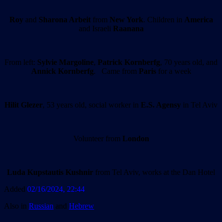
Roy
and
Sharona Arbeit
from
New York
. Children in
America
and Israeli
Raanana
From left:
Sylvie Margoline
,
Patrick Kornberfg
, 70 years old, and
Annick Kornberfg
. Сame from
Paris
for a week
Hilit Glezer
, 53 years old, social worker in
E.S. Agensy
in Tel Aviv
Volunteer from
London
Luda
Kupstautis
Kushnir
from Tel Aviv, works at the Dan Hotel
Added
02/16/2024, 22:44
Also in
Russian
and
Hebrew