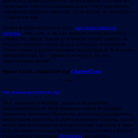
разучились дышать, различать запахи и вкусы, и потому вся
эта публика, отринутая башмаком вождя, стала чувствовать
себя вполне уверенно среди нас. То ли живые, то ли мертвые
– совсем как они.
Солдат Коржич провисел в петле,
как сказал министр
обороны
, семь дней. А мы уже двадцать лет висим в петле и
думаем, что живем. Висим на площадях наших городов, на
бельевых веревках старых дворов, на наспех сколоченных
летних сценах и давних пыльных танцплощадках. Я болтаюсь
четвертой слева. Ты – третий в пятом ряду. Ну что,
спрыгиваем на землю?..
Ирина Халип, специально для
Charter97.org
***
От редактора belisrael.info
Мне, живущему в Израиле, далеко не безразлично,
написанное Ириной. Ведь благодаря нашим бесстыжим
политикам, начиная от Либермана, давно приблизившегося к
белорусскому диктатору, а далее последовали Ландвер, да и не
только она из либермановской прогнившей партейки, а также
ряду беспринципных русскоязычных журналистов, в Израиле
с пониманием принимали
Якубовича
, посланника