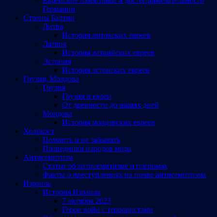
Еврейские памятники и достопримечательности
Германии
Страны Балтии
Литва
История литовских евреев
Латвия
История латвийских евреев
Эстония
История эстонских евреев
Грузия, Молдова
Грузия
Грузия и евреи
От древности до наших дней
Молдова
История молдавских евреев
Холокост
Помнить и не забывать
Праведники народов мира
Антисемитизм
Статьи об антисемитизме и погромах
Факты о преступлениях на почве антисемитизма
Израиль
История Израиля
7 октября 2023
Герои войн с террористами