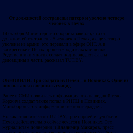
От должностей отстранены пятеро и уволено четверо
человек в Печах
14 октября Министерство обороны заявило, что от
должностей отстранены 5 человек в Печах, а еще четверо
уволены из армии, это передали в эфире ОНТ. А в
воскресенье в Печах прошел «родительский день».
Родственники многих солдат подтверждают факты
дедовщины в части, рассказал TUT.BY.
ОБНОВИЛИ: Три солдата из Печей – в Новинках. Один из
них пытался совершить суицид
Ранее в СМИ появилась информация, что нашедший тело
Коржича солдат также попал в РНПЦ в Новинках.
Минобороны эту информацию не подтверждает.
Но как стало известно TUT.BY, трое парней из учебки в
Печах действительно сейчас лечатся в Новинках. Это
журналистам подвердил и
Владимир Макаров
, пресс-
секретарь главного управления идеологической работы