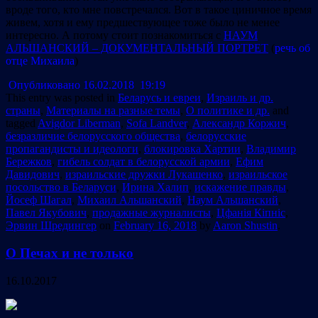
вроде того, кто мне повстречался. Вот в такое циничное время
живем, хотя и ему предшествующее тоже было не менее
интересно. А потому стоит познакомиться с
НАУМ
АЛЬШАНСКИЙ – ДОКУМЕНТАЛЬНЫЙ ПОРТРЕТ
(
речь об
отце Михаила
)
Опубликовано 16.02.2018 19:19
This entry was posted in
Беларусь и евреи
,
Израиль и др.
страны
,
Материалы на разные темы
,
О политике и др.
and
tagged
Avigdor Liberman
,
Sofa Landver
,
Александр Коржич
,
безразличие белорусского общества
,
белорусские
пропагандисты и идеологи
,
блокировка Хартии
,
Владимир
Бережков
,
гибель солдат в белорусской армии
,
Ефим
Давидович
,
израильские дружки Лукашенко
,
израильское
посольство в Беларуси
,
Ирина Халип
,
искажение правды
,
Йосеф Шагал
,
Михаил Альшанский
,
Наум Альшанский
,
Павел Якубович
,
продажные журналисты
,
Цфанія Кіпніс
,
Эрвин Шредингер
on
February 16, 2018
by
Aaron Shustin
.
О Печах и не только
16.10.2017