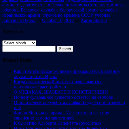
армии
,
издевательства в Печах
,
петиция за отставку министра
обороны Беларуси
,
служба в белорусской армии
,
служба в
израильской армии
,
служба во времена СССР
,
учебная
дивизия в Печах
on
October 16, 2017
by
Aaron Shustin
.
Archives
Archives
Search
for:
Recent Posts
Как стратегическое терпение превращается в главное
оружие против Ирана
Когда политический протест превращается в
психическое расстройство
О МУДАКАХ, ШАББАТЕ И КОНСТИТУЦИИ
Почему бульбашное существо остается на свободе
О политических кульбитах Софы Ландвер и не только о
ней
Финал Мондиаля, драма в Аргентине и реакция
еврейских самоненавистников
К 82-летию Альберта Капенгута (русс/итал)
Ицик Бунцель в Кнессете о том, как Ронен Бар