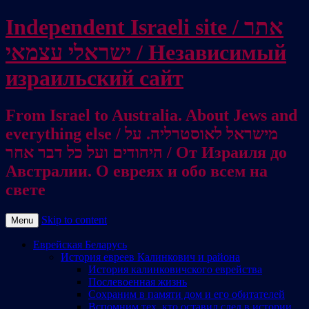
Independent Israeli site / אתר
ישראלי עצמאי / Независимый
израильский сайт
From Israel to Australia. About Jews and
everything else / מישראל לאוסטרליה. על
היהודים ועל כל דבר אחר / От Израиля до
Австралии. О евреях и обо всем на
свете
Skip to content
Menu
Еврейская Беларусь
История евреев Калинкович и района
История калинковичского еврейства
Послевоенная жизнь
Сохраним в памяти дом и его обитателей
Вспомним тех, кто оставил след в истории