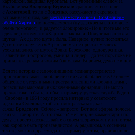
картошкой, защищал Куропаты. Вот уволенный следом за
Якубовичем
Владимир Бережков
сравнивает его то ли
с
Ахматовой
, то ли с
Зощенко
, рассуждает о скрепах и
вспоминает о том, как
мечтал вместе со всей «Совбелией»
обойти Хартию
по посещаемости (ну да, скрепы в этом деле
очень помогают), и радуется блокировке: «Но в итоге мы это
сделали, потому что «Хартию» закрыли. Получилась плохая
шутка». Ах да, это шутка была. Наверное, нужно посмеяться.
Да вот не получается.А раньше мы не просто смеялись –
ухохатывались от шуток Вовки Бережкова, однокурсника.
Талантище и острослов, умница и лидер – до тех пор, пока не
припал к скрепам и чужим башмакам. Впрочем, дело не в нем.
Вся эта история с заполонившими медиапространство
пропагандистами – вообще не о них, а об обществе. О нашем
обществе с утерянными пространственными координатами,
погасшими маяками, выключенными фонарями. Не могло
прежде такого быть, чтобы, к примеру, русская служба Радио
«Свобода» в 1964 году просила интервью у советского
идеолога
Суслова
, чтобы он мог рассказать, как
сажал
Бродского
. Сейчас – запросто. Вот вам эфиры, полосы,
сайты – говорите. А что такого? Нет-нет, не комментарий по
делу, а просто рассказывайте о своем творческом пути и о том,
как хорошо быть пропагандистом. А рядышком, в соседнем
тексте, можно порассуждать, к примеру, о том, правильно ли