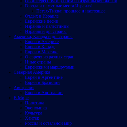
Об интересном и разном из израильской жизни
Города и памятные места Израиляl
Петах-Тиква: прошлое и настоящее
Отдых в Израиле
Еврейские песни
Израиль и палестинцы
Израиль и др. страны
Америка, Канада и др. страны
Евреи в Америке
Евреи в Канаде
Евреи в Мексике
О евреях из разных стран
Иные страны
Еврейскими маршрутами
Северная Америка
Евреи в Аргентине
Евреи в Бразилии
Австралия
Евреи в Австралии
В Мире
Политика
Экономика
Культура
Хайтек
Россия и остальной мир