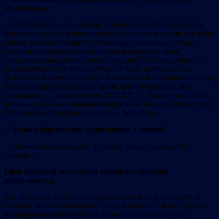
Минобороны.
– Действительно, на лечении в Новинках сейчас находятся
три человека, в том числе молодой человек, который накануне
гибели военнослужащего (Александра Коржича. — Ред.)
пытался совершить самоубийство, но попытка была
предотвращена должностными лицами 72-го гвардейского
объединенного учебного центра. И было выявлено, что
до службы в армии он четыре раза пытался совершить суицид,
что было скрыто родственниками, как ни печально это
признавать, — комментирует TUT.BY . — Кроме того, после
весеннего призыва военным ведомством было выявлено, что
3,5% солдат находились на учете у психиатра.
— Каким образом они тогда попали в армию?
— Закономерный вопрос, по этому поводу проводится
проверка.
Сбор подписей за отставку министра обороны
продолжается
Тем временем в интернете продолжается сбор подписей за
отставку министра обороны Андрея Равкова. После того как
минобороны заблокировало петицию на Zvarot.by, под