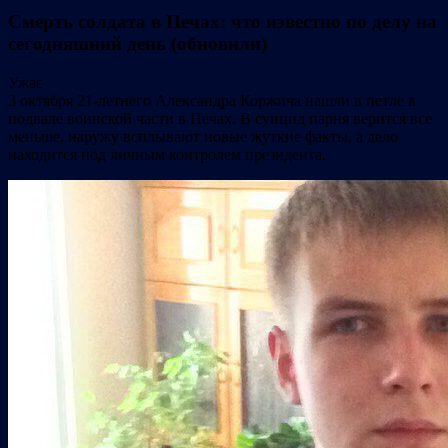
Смерть солдата в Печах: что известно по делу на
сегодняшний день (обновили)
Ужас
3 октября 21-летнего Александра Коржича нашли в петле в
подвале воинской части в Печах. В суицид парня верится все
меньше, наружу всплывают новые жуткие факты, а дело
находится под личным контролем президента.