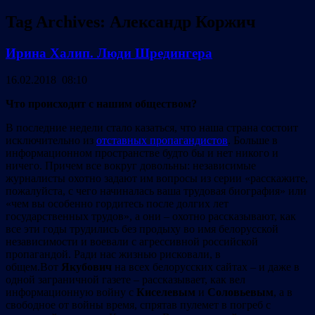
Tag Archives:
Александр Коржич
Ирина Халип. Люди Шредингера
16.02.2018 08:10
Что происходит c нашим обществом?
В последние недели стало казаться, что наша страна состоит
исключительно из
отставных пропагандистов
. Больше в
информационном пространстве будто бы и нет никого и
ничего. Причем все вокруг довольны: независимые
журналисты охотно задают им вопросы из серии «расскажите,
пожалуйста, с чего начиналась ваша трудовая биография» или
«чем вы особенно гордитесь после долгих лет
государственных трудов», а они – охотно рассказывают, как
все эти годы трудились без продыху во имя белорусской
независимости и воевали с агрессивной российской
пропагандой. Ради нас жизнью рисковали, в
общем.Вот
Якубович
на всех белорусских сайтах – и даже в
одной заграничной газете – рассказывает, как вел
информационную войну с
Киселевым
и
Соловьевым
, а в
свободное от войны время, спрятав пулемет в погреб с