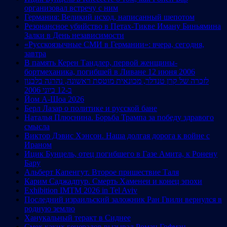
организовал встречу с ним
Германия: Великий исход, написанный шепотом
Резонансное убийство в Петах-Тикве Иману Биньямина
Залки в День независимости
«Русскоязычные СМИ в Германии»: вчера, сегодня,
завтра
В память Керен Тандлер, первой женщины-
бортмеханика, погибшей в Ливане 12 июня 2006
לזכרה של קרן טנדלר, מכונאית מוטסת ראשונה, נהרגה בלבנון
ב-12 ביוני 2006
Йом А-Шоа 2026
Берл Лазар о политике и русской бане
Наталья Плюснина. Борьба Трампа за победу здравого
смысла
Виктор Дэвис Хэнсон. Наша долгая дорога к войне с
Ираном
Ицик Бунцель, отец погибшего в Газе Амита, к Ронену
Бару
Альберт Капенгут. Второе пришествие Таля
Карим Саджадпур. Смерть Хаменеи и конец эпохи
Exhibition IMTM 2026 in Tel Aviv
Последний израильский заложник Ран Гвили вернулся в
родную землю
Ханукальный теракт в Сиднее
Смех каких генералов вызывал Роман Гофман,