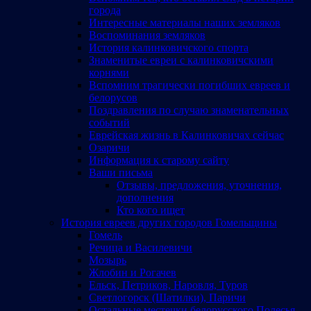
города
Интересные материалы наших земляков
Воспоминания земляков
История калинковичского спорта
Знаменитые евреи с калинковичскими
корнями
Вспомним трагически погибших евреев и
белорусов
Поздравления по случаю знаменательных
событий
Еврейская жизнь в Калинковичах сейчас
Озаричи
Информация к старому сайту
Ваши письма
Отзывы, предложения, уточнения,
дополнения
Кто кого ищет
История евреев других городов Гомельщины
Гомель
Речица и Василевичи
Мозырь
Жлобин и Рогачев
Ельск, Петриков, Наровля, Туров
Светлогорск (Шатилки), Паричи
Остальные местечки белорусского Полесья