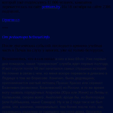
которой уже подписалось 11 000 человек, кампания
переместилась на сайт
petitions.by
. На 16 октября на сайте 2386
подписей.
Оригинал
***
От редактора belisrael.info
После трагических событий последнего времени учебная
часть в Печах на слуху у многих, уже не только белорусов.
Вспомнилось, что я сам попал
в них в мае 69-го. Уже первые
дни показали, какая “прекрасная” служба ждет первые полгода.
И вот спустя почти 50 лет начитался самых страшных историй.
Не помню в связи с чем, но меня вскоре перевели в дивизию в
Лядище в том же Борисове. Конечно, была дедовщина;
припоминается наглый литовец Пранас Краско или сержант
Базилевич (возможно, Базилевский) из России, в то же время
могу назвать порядочных Агаркова (Юра или Женя) из Литвы и
Калмыкова, скорее всего, Анатолий, вроде бы, из Волгограда
(или Куйбышева, ныне Самара). Ну и за 2 года так и не был
дома, что, конечно, ненормально, тем более после того, как,
оказавшись недалеко от горящего частного дома, бросился