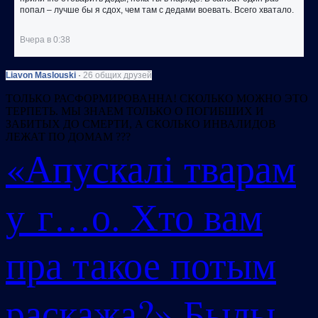
попал – лучше бы я сдох, чем там с дедами воевать. Всего хватало.
Вчера в 0:38
Liavon Maslouski
·
26 общих друзей
ТОЛЬКО РАСФОРМИРОВАННА! СКОЛЬКО МОЖНО ЭТО
ТЕРПЕТЬ. МЫ ЗНАЕМ ТОЛЬКО О ПОГИБШИХ И
ЗАБИТЫХ ДО СМЕРТИ, А СКОЛЬКО ИНВАЛИДОВ
ЛЕЖАТ ПО ДОМАМ ???
«Апускалі тварам
у г…о. Хто вам
пра такое потым
раскажа?» Былы