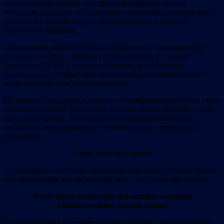
Мы уже рассказывали, что друзья погибшего смогли
отследить расходы с его карточки: средствами, которые мама
высылала Саше регулярно, расплачивались в Минске,
Борисове и Жлобине.
Оказывается, карточкой парня продолжали пользоваться и
после его смерти. Сейчас на счету осталось 1,5 рубля,
рассказала TUT.BY Светлана Коржич. В отношении
прапорщика, который расплачивался Сашиной карточкой,
возбуждено дело за мошенничество.
По данным следствия, с июля по сентябрь он похитил со счета
Коржича не менее 150 рублей, но мама парня уверена: сумма
была куда больше. Того самого прапорщика и еще двух
сержантов, подозреваемых в причастности к этому делу,
задержали.
Сашу отпели в храме
Если помните, местный священник отказался отпевать парня
как самоубийцу. Но на девятый день Сашу все-таки отпели.
Через пресс-секретаря Лукашенко выразил
соболезнования матери парня
На десятый день Светлане Коржич, матери Саши, позвонила