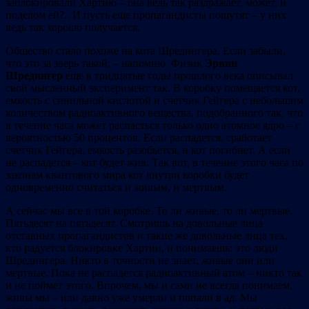
заблокировали Хартию – она ведь так раздражает, может, и
поделом ей?.. И пусть еще пропагандисты пошутят – у них
ведь так хорошо получается.
Общество стало похоже на кота Шредингера. Если забыли,
что это за зверь такой, – напомню. Физик
Эрвин
Шредингер
еще в тридцатые годы прошлого века описывал
свой мысленный эксперимент так. В коробку помещается кот,
емкость с синильной кислотой и счетчик Гейгера с небольшим
количеством радиоактивного вещества, подобранного так, что
в течение часа может распасться только одно атомное ядро – с
вероятностью 50 процентов. Если распадется, сработает
счетчик Гейгера, емкость разобьется, и кот погибнет. А если
не распадется – кот будет жив. Так вот, в течение этого часа по
законам квантового мира кот внутри коробки будет
одновременно считаться и живым, и мертвым.
А сейчас мы все в той коробке. То ли живые, то ли мертвые.
Пятьдесят на пятьдесят. Смотришь на довольные лица
отставных пропагандистов и такие же довольные лица тех,
кто радуется блокировке Хартии, и понимаешь: это люди
Шредингера. Никто в точности не знает, живые они или
мертвые. Пока не распадется радиоактивный атом – никто так
и не поймет этого. Впрочем, мы и сами не всегда понимаем,
живы мы – или давно уже умерли и попали в ад. Мы