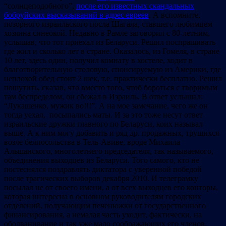
“солнцеподобного”,
после его известных скандальных
бобруйских высказываний в адрес евреев
. А вспомните,
позорного израильского посла Шагала, ставшего любимцем
хозяина синеокой. Недавно в Рамле заговорил с 80-летним,
услышав, что тот приехал из Беларуси. Решил поспрашивать
где жил и сколько лет в стране. Оказалось, из Гомеля, в стране
10 лет, здесь один, получил комнату в хостеле, ходит в
благотворительную столовую, спонсируемую из Америки, где
неплохой обед стоит 2 шек, т.е. практически бесплатно. Решил
пошутить, сказав, что вместо того, чтоб бороться с творимым
там беспределом, он сбежал в Израиль. В ответ услышал:
“Лукашенко, мужик во!!!”. А на мое замечание, чего же он
тогда уехал, посыпались маты. И за это тоже несут ответ
израильские дружки главного по Беларуси, коих называл
выше. А к ним могу добавить и ряд др. продажных, трущихся
возле белпосольства в Тель-Авиве, вроде Михаила
Альшанского, многолетнего председателя, так называемого,
объединения выходцев из Беларуси. Того самого, кто не
постеснялся поздравлять диктатора с уверенной победой
после трагических выборов декабря 2010. И телеграмку
посылал не от своего имени, а от всех выходцев его конторы,
которая интересна в основном руководителям городских
отделений, получающим печенюжки от государственного
финансирования, а немалая часть уходит, фактически, на
оболванивание и так уже мало соображающих его членов,