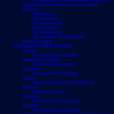
Материалы о жизни евреев других городов
Беларуси
Минская обл.
Витебская обл.
Могилевская обл.
Брестская обл.
Гродненская обл.
Как это было. Воспоминания
Беларусь и евреи
СТРАНЫ ЗАПАДНОЙ ЕВРОПЫ
Польша
История польских евреев
Чешская Республика
История чешских евреев
Германия
История немецких евреев
Англия
Евреи в Соединенном Королевстве
Франция
Евреи во Франции
Румыния
История румынских евреев
Болгария
История болгарских евреев