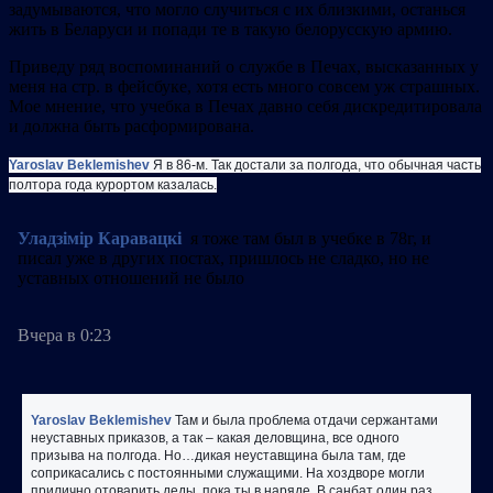
задумываются, что могло случиться с их близкими, останься
жить в Беларуси и попади те в такую белорусскую армию.
Приведу ряд воспоминаний о службе в Печах, высказанных у
меня на стр. в фейсбуке, хотя есть много совсем уж страшных.
Мое мнение, что учебка в Печах давно себя дискредитировала
и должна быть расформирована.
Yaroslav Beklemishev
Я в 86-м. Так достали за полгода, что обычная часть
полтора года курортом казалась.
Уладзімір Каравацкі
я тоже там был в учебке в 78г, и
писал уже в других постах, пришлось не сладко, но не
уставных отношений не было
Вчера в 0:23
Yaroslav Beklemishev
Там и была проблема отдачи сержантами
неуставных приказов, а так – какая деловщина, все одного
призыва на полгода. Но…дикая неуставщина была там, где
соприкасались с постоянными служащими. На хоздворе могли
прилично отоварить деды, пока ты в наряде. В санбат один раз