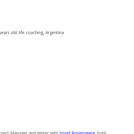
 years old. life coaching, Argentina
Project Manager and Writer with
Yosef Rosenzweig
, both