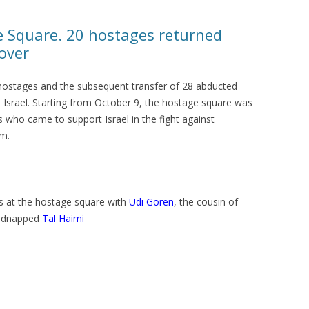
КАЯ ЖИЗНЬ В
e Square. 20 hostages returned
ОВИЧАХ СЕЙЧАС
 over
ЧИ
 hostages and the subsequent transfer of 28 abducted
АЦИЯ К СТАРОМУ
 Israel. Starting from October 9, the hostage square was
s who came to support Israel in the fight against
sm.
ИСЬМА
ОТЗЫВЫ, ПРЕДЛОЖЕНИЯ,
УТОЧНЕНИЯ, ДОПОЛНЕНИЯ
КТО КОГО ИЩЕТ
 at the hostage square with
Udi Goren
, the cousin of
idnapped
Tal Haimi