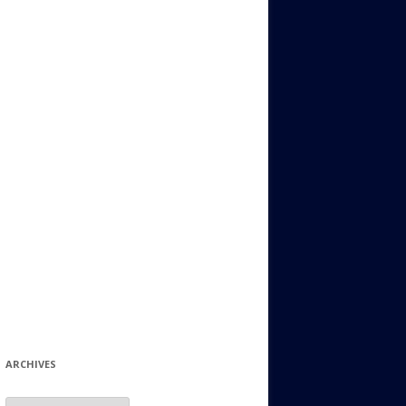
ИДИШ
СТАЛЬНОЙ МИР
ЕВРЕЙСКИЕ ПРИТЧИ
НЫЙ ТЕРРОРИЗМ
ОНИ ОСТАВИЛИ СВОЙ СЛЕД В
ИСТОРИИ
ИНТЕРЕСНЫЕ СУДЬБЫ
ЕВРЕЙСКОЕ
КОЛЛЕКЦИОНИРОВАНИЕ:
ФИЛАТЕЛИЯ, ЗНАЧКИ И ДР.
МАТЕРИАЛЫ НА РАЗНЫЕ ТЕМЫ
ГЕНЕАЛОГИЯ И ПОИСКИ КОРНЕЙ
ARCHIVES
Archives