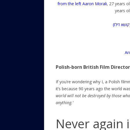
from the left Aaron Morali
, 27 years o
years ol
קושא דילז
Ar
Polish-born British Film Directo
If you’re wondering why I, a Polish fi
it’s because 90 years ago the world was 
world will not be destroyed by those wh
anything.’
Never again 