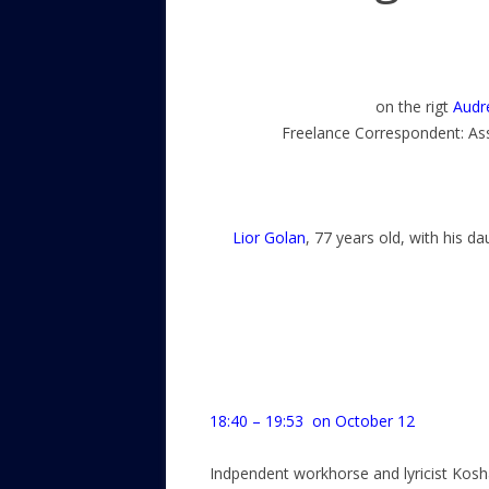
on the rigt
Audr
Freelance Correspondent: As
Lior Golan
, 77 years old, with his da
18:40 – 19:53 on October 12
Indpendent workhorse and lyricist Kosha