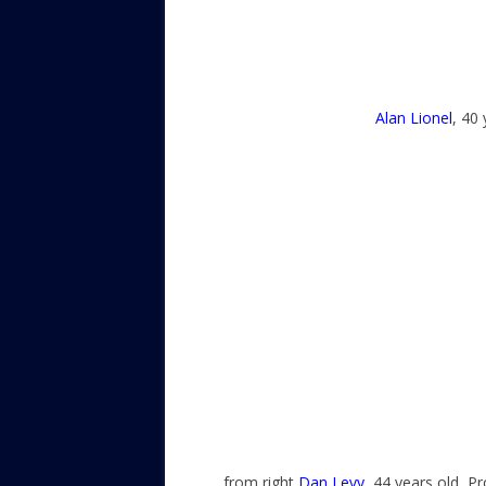
Alan Lionel
, 40
from right
Dan Levy
, 44 years old, 