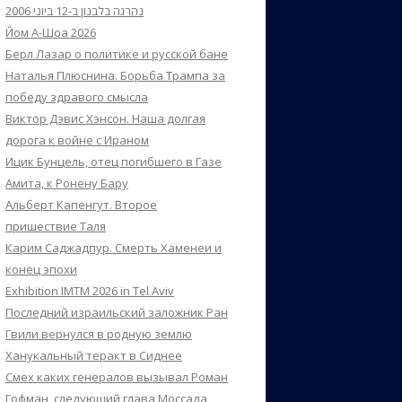
נהרגה בלבנון ב-12 ביוני 2006
Йом А-Шоа 2026
Берл Лазар о политике и русской бане
Наталья Плюснина. Борьба Трампа за
победу здравого смысла
Виктор Дэвис Хэнсон. Наша долгая
дорога к войне с Ираном
Ицик Бунцель, отец погибшего в Газе
Амита, к Ронену Бару
Альберт Капенгут. Второе
пришествие Таля
Карим Саджадпур. Смерть Хаменеи и
конец эпохи
Exhibition IMTM 2026 in Tel Aviv
Последний израильский заложник Ран
Гвили вернулся в родную землю
Ханукальный теракт в Сиднее
Смех каких генералов вызывал Роман
Гофман, следующий глава Моссада