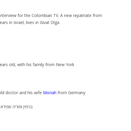
 interview for the Colombian TV. A new repatriate from
ars in Israel, lives in Givat Olga
years old, with his family from New York
ld doctor and his wife
Moriah
from Germany
בנימין ומוריה שפירא