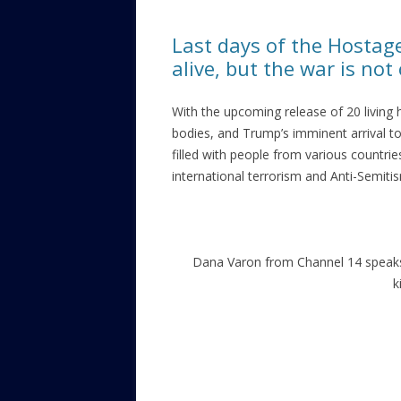
ЕВРЕЙС
Last days of the Hostag
КАЛИНК
alive, but the war is not
ОЗАРИ
With the upcoming release of 20 living
ИНФОРМ
bodies, and Trump’s imminent arrival to
САЙТУ
filled with people from various countrie
international terrorism and Anti-Semiti
ВАШИ П
Dana Varon from Channel 14 speaks
k