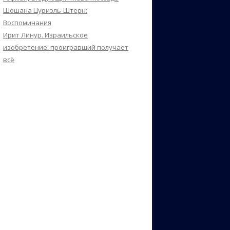
Шошана Цуриэль-Штерн:
Воспоминания
Ирит Линур. Израильское
изобретение: проигравший получает
всё