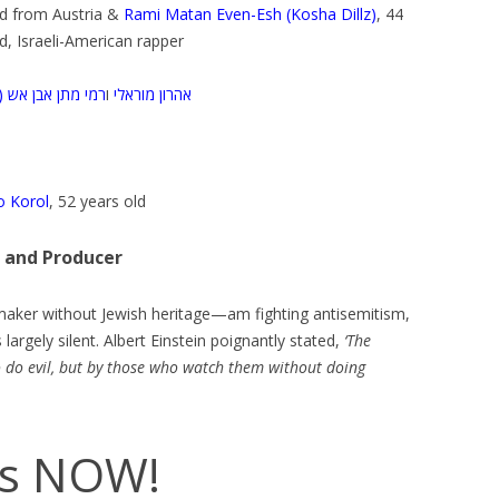
ld from Austria &
Rami Matan Even-Esh (Kosha Dillz)
, 44
d, Israeli-American rapper
אהרון מוראלי
ו
רמי מתן אבן אש ()
o Korol
, 52 years old
r and Producer
lmmaker without Jewish heritage—am fighting antisemitism,
largely silent. Albert Einstein poignantly stated,
‘The
o do evil, but by those who watch them without doing
is NOW!