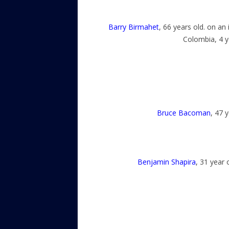
Barry Birmahet
, 66 years old. on an
Colombia, 4 ye
Bruce Bacoman
, 47 
Benjamin Shapira
,
31 year o