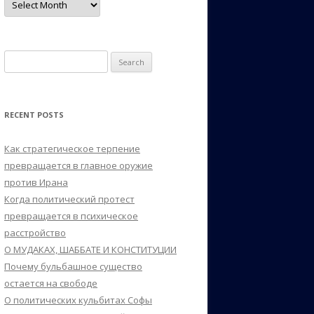
Search
for:
RECENT POSTS
Как стратегическое терпение
превращается в главное оружие
против Ирана
Когда политический протест
превращается в психическое
расстройство
О МУДАКАХ, ШАББАТЕ И КОНСТИТУЦИИ
Почему бульбашное существо
остается на свободе
О политических кульбитах Софы