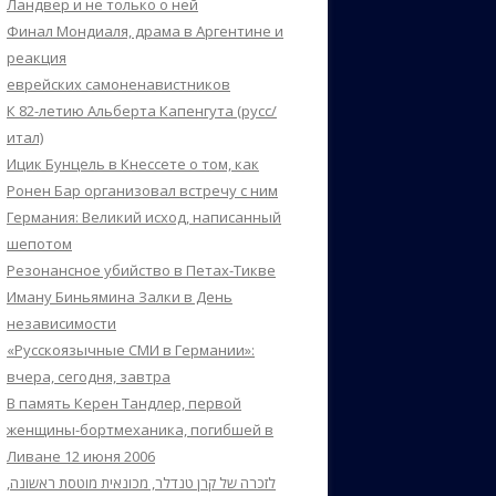
Ландвер и не только о ней
Финал Мондиаля, драма в Аргентине и
реакция
еврейских самоненавистников
К 82-летию Альберта Капенгута (русс/
итал)
Ицик Бунцель в Кнессете о том, как
Ронен Бар организовал встречу с ним
Германия: Великий исход, написанный
шепотом
Резонансное убийство в Петах-Тикве
Иману Биньямина Залки в День
независимости
«Русскоязычные СМИ в Германии»:
вчера, сегодня, завтра
В память Керен Тандлер, первой
женщины-бортмеханика, погибшей в
Ливане 12 июня 2006
לזכרה של קרן טנדלר, מכונאית מוטסת ראשונה,