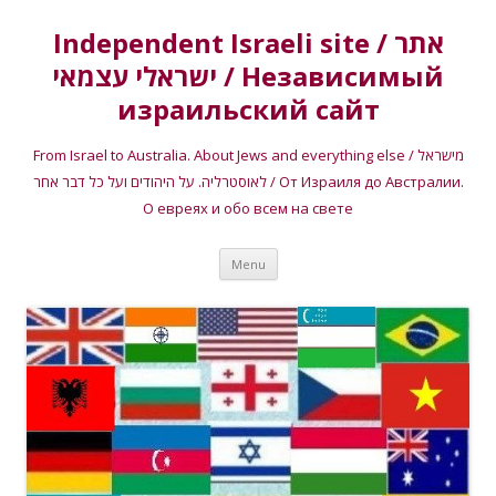
Independent Israeli site / אתר
ישראלי עצמאי / Независимый
израильский сайт
From Israel to Australia. About Jews and everything else / מישראל
לאוסטרליה. על היהודים ועל כל דבר אחר / От Израиля до Австралии.
О евреях и обо всем на свете
Skip
Menu
to
content