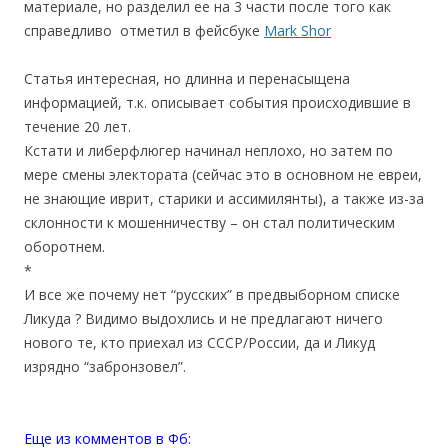
материале, но разделил ее на 3 части после того как
справедливо отметил в фейсбуке
Mark Shor
Статья интересная, но длинна и перенасыщена
информацией, т.к. описывает события происходившие в
течение 20 лет.
Кстати и либерфлюгер начинал неплохо, но затем по
мере смены электората (сейчас это в основном не евреи,
не знающие иврит, старики и ассимилянты), а также из-за
склонности к мошенничеству – он стал политическим
оборотнем.
*
И все же почему нет “русских” в предвыборном списке
Ликуда ? Видимо выдохлись и не предлагают ничего
нового те, кто приехал из СССР/России, да и Ликуд
изрядно “забронзовел”.
Еще из комментов в Фб: