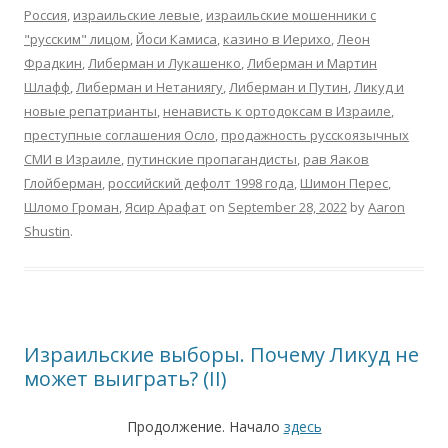
Россия
,
израильские левые
,
израильские мошенники с
"русским" лицом
,
Йоси Камиса
,
казино в Иерихо
,
Леон
Фрадкин
,
Либерман и Лукашенко
,
Либерман и Мартин
Шлафф
,
Либерман и Нетаниягу
,
Либерман и Путин
,
Ликуд и
новые репатрианты
,
ненависть к ортодоксам в Израиле
,
преступные соглашения Осло
,
продажность русскоязычных
СМИ в Израиле
,
путинские пропагандисты
,
рав Яаков
Глойберман
,
российский дефолт 1998 года
,
Шимон Перес
,
Шломо Громан
,
Ясир Арафат
on
September 28, 2022
by
Aaron
Shustin
.
Израильские выборы. Почему Ликуд не
может выиграть? (II)
Продолжение. Начало
здесь