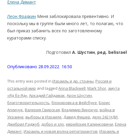
Елена Димант
Леон Фрадкин
Меня заблокировала превентивно. И
поскольку мы в группе были много лет, то полагаю, что
был приказ забанить всех по заготовленному
кураторами списку.
.
Подготовил
А. Шустин
,
ред. belisrael
.
Опубликовано 28.09.2022 16:50
This entry was posted in
Израиль и др. страны
,
Россия и
остальной мир
and tagged
Anna Blackwell
,
Mark Shor
,
амута
«Яд бэ-Яд»
,
Аркадий Гайдамак
,
Арон Шустин
,
благотворительность
,
блокировка в фейсбуке
,
Борис
Апличук
,
Валерия Свирская
,
Владимир Винокур
,
война в
Украине
,
выборы в Израиле
,
Давид Фишер
,
дело 242 НДИ
,
Джибрил Раджуб
,
добро и зло
,
еврейские Калинковичи
,
Елена
Димант
,
Израиль и новая волна репатриантов
,
Израиль и