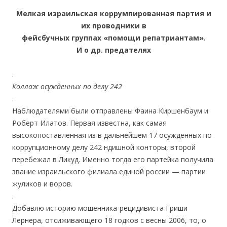
.
Мелкая израильская коррумпированная партия и
их проводники в
фейсбучных группах «помощи репатриантам».
И о др. предателях
.
Коллаж осужденных по делу 242
.
Наблюдателями были отправлены Фаина Киршенбаум и
Роберт Илатов. Первая известна, как самая
высокопоставленная из в дальнейшем 17 осужденных по
коррупционному делу 242 ндишной конторы, второй
перебежал в Ликуд. Именно тогда его партейка получила
звание израильского филиала единой россии — партии
жуликов и воров.
.
Добавлю историю мошенника-рецидивиста Гриши
Лернера, отсиживающего 18 годков с весны 2006, то, о