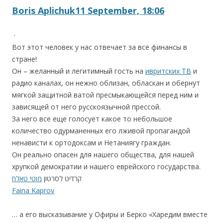
Boris Aplichuk
11 September, 18:06
·
Вот этот человек у нас отвечает за все финансы в
стране!
Он – желанный и легитимный гость на
ивритских ТВ
и
радио каналах, он нежно облизан, обласкан и обернут
мягкой защитной ватой пресмыкающейся перед ним и
зависящей от него русскоязычной прессой.
За него все еще голосует какое то небольшое
количество одурманенных его лживой пропагандой
ненависти к ортодоксам и Нетаниягу граждан.
Он реально опасен для нашего общества, для нашей
хрупкой демократии и нашего еврейского государства.
קרדיט לסרטון
מוטי טאלח
Faina Kaprov
… а его высказывание у Офиры и Берко «Харедим вместе