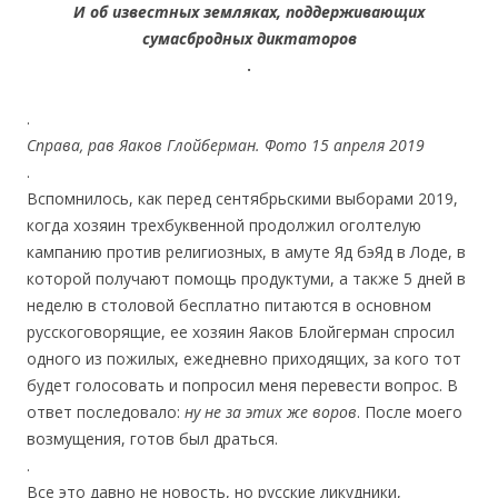
И об известных земляках, поддерживающих
сумасбродных диктаторов
.
.
Справа, рав Яаков Глойберман. Фото 15 апреля 2019
.
Вспомнилось, как перед сентябрьскими выборами 2019,
когда хозяин трехбуквенной продолжил оголтелую
кампанию против религиозных, в амуте Яд бэЯд в Лоде, в
которой получают помощь продуктуми, а также 5 дней в
неделю в столовой бесплатно питаются в основном
русскоговорящие, ее хозяин Яаков Блойгерман спросил
одного из пожилых, ежедневно приходящих, за кого тот
будет голосовать и попросил меня перевести вопрос. В
ответ последовало:
ну не за этих же воров
. После моего
возмущения, готов был драться.
.
Все это давно не новость, но русские ликудники,