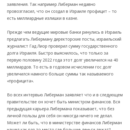
заявления. Так например Либерман недавно
провозгласил, что он создал в Израиле профицит – то
есть миллиардные излишки в казне.
Прежде чем ведущие мировые банки ринулись в Израиль
предлагать Либерману директорские посты, израильский
журналист Гад Лиор проверил сумму государственного
долга Израиля. Быстро выяснилось, что только за
первую половину 2022 года этот долг увеличился на 40
миллиардов. То есть в годовом исчислении гос долг
увеличился намного больше суммы так называемого
«профицита».
Во всех интервью Либерман заявляет что и в следующем
правительстве он хочет быть министром финансов. Вся
предыдущая карьера Либермана показывает, что без
личной пользы для себя он никогда ничего не делал.
Может ли быть, что в министерстве финансов Либерман
нашел как раз то место где большие деньги лежат?