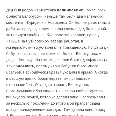
Дед был родом из местечка
Калинковичи
Гомельской
области Белоруссии. Раньше там были два маленьких
местечка – Куридичи и Новоселки. Он был неграмотным и
работал председателем артели слепых (дед был зрячий,
хотя видел слабо). Он был простой человек, кузнец.
Раньше на Путиловском заводе работал, в
империалистическую воевал, в Гражданскую. Когда дед к
бабушке сватался, ее фамилия была – Винокурова. А
деда – Винокур. На самом деле они были однофамильцы.
Так получилось, потому что у бабушки было много
братьев. Периодически братья уходили в армию. А когда
в царскую армию брали евреев, им прибавляли
окончание “ов”. Отсюда и взялись Винокуровы.
Сама фамилия образовалась от старинной профессии
винокуров. Людей, которые делали вино. Рассказывали,
за несколько поколений до этого мой прапрапрадед
владел винокуренным заводом. Там делали вино, водку.
В Белоруссии это было известное хозяйство.