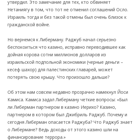
утвердил. Это замечание для тех, кто обвиняет
Нетаниягу в том, что тот не отменил соглашений Осло.
Израиль тогда и без такой отмены был очень близок к
гражданской войне.
Но вернемся к Либерману. Раджуб начал серьезно
беспокоиться что казино, исправно переводившее как
дойная корова сотни миллионов долларов из
израильской подпольной экономики (черные деньги –
кесеф шахор) для палестинских главарей, может
потерять свою крышу. Что произошло дальше?
Об этом нам совсем недавно прозрачно намекнул Йоси
Камиса. Камиса задал Либерману четкие вопросы: «Был
ли Либерман партнером в казино Иерихо? Казино,
партнером в котором был Джибриль Раджуб. Почему и
сегодня Либерман опасается Раджуба? Что Раджуб знает
о Либермане? Ведь доходы от этого казино шли на
финансирование террора.»