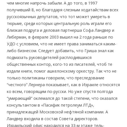
чем многие напрочь забыли. А до того, в 1997
получивший 8, но благодаря слезным ходатайствам всех
русскоязычных депутатов, что тот может умереть в
тюрьме, среди которых центральную роль играли его
близкая подруга и деловая партнерша Софа Ландвер и
Либерман, в феврале 2003 вышел на 2 года раньше по
УДО с условием, что не имеет права заниматься каким-
либо бизнесом. Следует добавить, что Гриша знал как
подмазать руководителей расплодившихся
общественных контор, кого-то из писателей, чтоб те
издали книги, помог ашкелонскому оркестру. Так что не
только политиканы говорили, что преследование
“честного” Лернера показывает, как в Израиле относятся
ко всем, говорящим по-русски. Но уже спустя полгода
“умирающий” оклемался до такой степени, что оказался
консультантом в «Пасифик петролеум ЛТД»,
принадлежащей Московской нефтяной компании. А
Ландвер входила в состав Совета директоров.
Израильский офис находился на 33-м этаже тель-