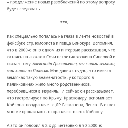
– продолжение новых разоблачений по этому вопросу
будет следовать..
***
.
Как специально попалась на глаза в ленте новостей в
фейсбуке стр. юмориста и певца Винокура. Вспомнил,
что в 2000-е он в одном из интервью рассказывал, что
катаясь на лыжах в Сочи встретил хозяина Синеокой и
сказал тому:
Александр Григорьевич, мы с вами земляки,
мои корни из Полесья
. Мне давно стыдно, что имею в
земляках такую знаменитость, у которого в
Калинковичах жило много родственников,
перебравшихся в Израиль. И сейчас он рассказывает,
что гастролирует по Крыму, Краснодару, вспоминает
Кобзона, поздравляет с ДР Газманова, Лепса…В ответ
многие проклинают, отправляют всех к Кобзону.
А это он говорил в 2-х др. интервью в 90-2000-е: