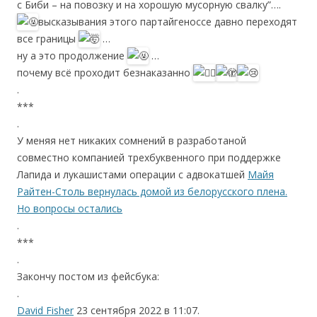
с Биби – на повозку и на хорошую мусорную свалку”….
высказывания этого партайгеноссе давно переходят
все границы
…
ну а это продолжение
…
почему всё проходит безнаказанно
.
***
.
У меняя нет никаких сомнений в разработаной
совместно компанией трехбуквенного при поддержке
Лапида и лукашистами операции с адвокатшей
Майя
Райтен-Столь вернулась домой из белорусского плена.
Но вопросы остались
.
***
.
Закончу постом из фейсбука:
.
David Fisher
23 сентября 2022 в 11:07.