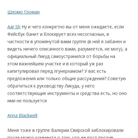
Шломо Громан
Aar Sh
Ну и чего конкретно вы от меня ожидаете, если
Фейсбук банит и блокирует всех несогласных, в
частности в упомянутой вами группе (в ней я забанен и
видеть ничего описанного вами, разумеется, не могу), а
официальный Ликуд самоустранился от борьбы на
этом важнейшем участке и в который уж раз
капитулировал перед лгунерхамом? У вас есть
предложения или только общие рассуждения? Советую
обратиться к руководству Ликуда, у него
соответствующие инструменты и средства есть, но оно
ими не пользуется
Anna Blackwell
Меня тоже в группе Валерии Свирской заблокировали
после моего коммента о том, что ее пост против