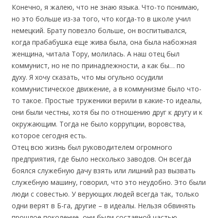
Конечно, я жалею, что не знаю языка. Что-то понимаю,
но это больше из-за того, что когда-то в школе учил
немецкий. Брату повезло больше, он воспитывался,
когда прабабушка еще жива была, она была набожная
женщина, читала Тору, молилась. А наш отец был
коммунист, но не по принадлежности, а как бы… по
духу. Я хочу сказать, что мы огульно осудили
коммунистическое движение, а в коммунизме было что-
то такое. Простые труженики верили в какие-то идеалы,
они были честны, хотя бы по отношению друг к другу и к
окружающим. Тогда не было коррупции, воровства,
которое сегодня есть.
Отец всю жизнь был руководителем огромного
предприятия, где было несколько заводов. Он всегда
боялся служебную дачу взять или лишний раз вызвать
служебную машину, говорил, что это неудобно. Это были
люди с совестью. У верующих людей всегда так, только
одни верят в Б-га, другие – в идеалы. Нельзя обвинять
прошлое поколение, они были составной частью