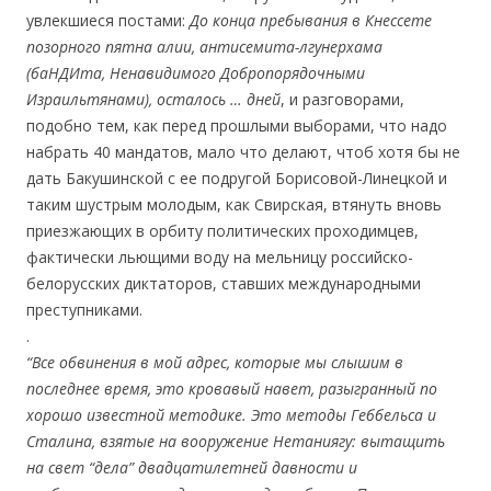
увлекшиеся постами:
До конца пребывания в Кнессете
позорного пятна алии, антисемита-лгунерхама
(баНДИта, Ненавидимого Добропорядочными
Израильтянами), осталось … дней
, и разговорами,
подобно тем, как перед прошлыми выборами, что надо
набрать 40 мандатов, мало что делают, чтоб хотя бы не
дать Бакушинской с ее подругой Борисовой-Линецкой и
таким шустрым молодым, как Свирская, втянуть вновь
приезжающих в орбиту политических проходимцев,
фактически льющими воду на мельницу российско-
белорусских диктаторов, ставших международными
преступниками.
.
“Все обвинения в мой адрес, которые мы слышим в
последнее время, это кровавый навет, разыгранный по
хорошо известной методике. Это методы Геббельса и
Сталина, взятые на вооружение Нетаниягу: вытащить
на свет “дела” двадцатилетней давности и