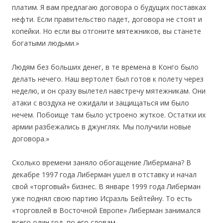
платим. Я вам предлагаю договора о будущих поставках
нефти. Если правительство падет, договора не стоят и
копейки. Но если вы отгоните мятежников, вы станете
богатыми людьми.»
Людям без больших денег, в те времена в Конго было
делать нечего. Наш вертолет был готов к полету через
неделю, и он сразу вылетел навстречу мятежникам. Они
атаки с воздуха не ожидали и защищаться им было
нечем. Побоище там было устроено жуткое. Остатки их
армии разбежались в джунглях. Мы получили новые
договора.»
Сколько времени заняло обогащение Либермана? В
декабре 1997 года Либерман ушел в отставку и начал
свой «торговый» бизнес. В январе 1999 года Либерман
уже поднял свою партию Исраэль Бейтейну. То есть
«торговлей в Восточной Европе» Либерман занимался
всего один год, по его словам.