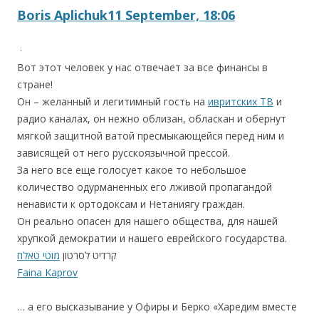
Boris Aplichuk
11 September, 18:06
·
Вот этот человек у нас отвечает за все финансы в
стране!
Он – желанный и легитимный гость на
ивритских ТВ
и
радио каналах, он нежно облизан, обласкан и обернут
мягкой защитной ватой пресмыкающейся перед ним и
зависящей от него русскоязычной прессой.
За него все еще голосует какое то небольшое
количество одурманенных его лживой пропагандой
ненависти к ортодоксам и Нетаниягу граждан.
Он реально опасен для нашего общества, для нашей
хрупкой демократии и нашего еврейского государства.
קרדיט לסרטון
מוטי טאלח
Faina Kaprov
… а его высказывание у Офиры и Берко «Харедим вместе