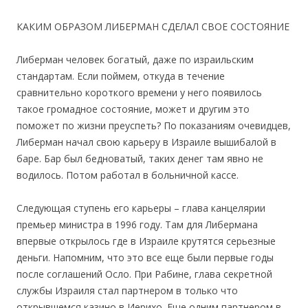
КАКИМ ОБРАЗОМ ЛИБЕРМАН СДЕЛАЛ СВОЕ СОСТОЯНИЕ
Либерман человек богатый, даже по израильским
стандартам. Если поймем, откуда в течение
сравнительно короткого времени у него появилось
такое громадное состояние, может и другим это
поможет по жизни преуспеть? По показаниям очевидцев,
Либерман начал свою карьеру в Израиле вышибалой в
баре. Бар был бедноватый, таких денег там явно не
водилось. Потом работал в больничной кассе.
Следующая ступень его карьеры – глава канцелярии
премьер министра в 1996 году. Там для Либермана
впервые открылось где в Израиле крутятся серьезные
деньги. Напомним, что это все еще были первые годы
после соглашений Осло. При Рабине, глава секретной
службы Израиля стал партнером в только что
открывшемся казино в Иерихо. Еще одним партнером в