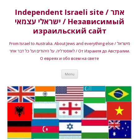
Independent Israeli site / אתר
ישראלי עצמאי / Независимый
израильский сайт
From Israel to Australia. About Jews and everything else / מישראל
לאוסטרליה. על היהודים ועל כל דבר אחר / От Израиля до Австралии.
О евреях и обо всем на свете
Skip
Menu
to
content