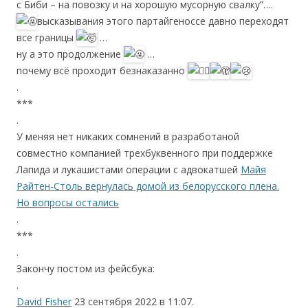
с Биби – на повозку и на хорошую мусорную свалку”….
высказывания этого партайгеноссе давно переходят
все границы
…
ну а это продолжение
…
почему всё проходит безнаказанно
.
***
.
У меняя нет никаких сомнений в разработаной
совместно компанией трехбуквенного при поддержке
Лапида и лукашистами операции с адвокатшей
Майя
Райтен-Столь вернулась домой из белорусского плена.
Но вопросы остались
.
***
.
Закончу постом из фейсбука:
.
David Fisher
23 сентября 2022 в 11:07.