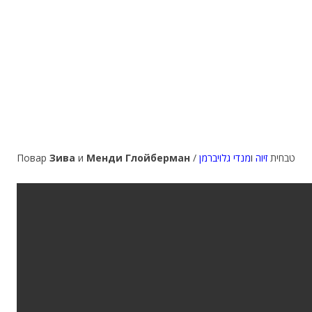
Повар
Зива
и
Менди Глойберман
מנדי גלויברמן
ו
זיוה
/ טבחית