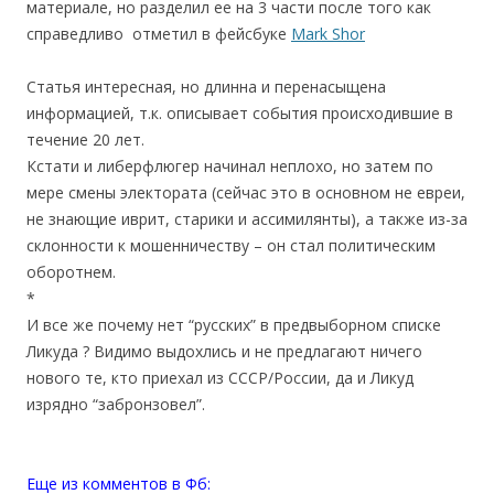
материале, но разделил ее на 3 части после того как
справедливо отметил в фейсбуке
Mark Shor
Статья интересная, но длинна и перенасыщена
информацией, т.к. описывает события происходившие в
течение 20 лет.
Кстати и либерфлюгер начинал неплохо, но затем по
мере смены электората (сейчас это в основном не евреи,
не знающие иврит, старики и ассимилянты), а также из-за
склонности к мошенничеству – он стал политическим
оборотнем.
*
И все же почему нет “русских” в предвыборном списке
Ликуда ? Видимо выдохлись и не предлагают ничего
нового те, кто приехал из СССР/России, да и Ликуд
изрядно “забронзовел”.
Еще из комментов в Фб: