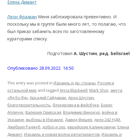
Елена Димант
Леон Фрадкин
Меня заблокировала превентивно. И
поскольку мы в группе были много лет, то полагаю, что
был приказ забанить всех по заготовленному
кураторами списку.
.
Подготовил
А. Шустин
,
ред. belisrael
.
Опубликовано 28.09.2022 16:50
This entry was posted in
Израиль и др. страны
,
Россия и
остальной мир
and tagged
Anna Blackwell
,
Mark Shor
,
амута
«Яд бэ-Яд»
,
Аркадий Гайдамак
,
Арон Шустин
,
благотворительность
,
блокировка в фейсбуке
,
Борис
Апличук
,
Валерия Свирская
,
Владимир Винокур
,
война в
Украине
,
выборы в Израиле
,
Давид Фишер
,
дело 242 НДИ
,
Джибрил Раджуб
,
добро и зло
,
еврейские Калинковичи
,
Елена
Димант
,
Израиль и новая волна репатриантов
,
Израиль и