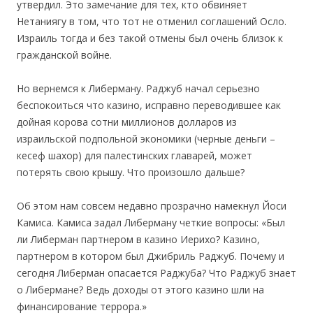
утвердил. Это замечание для тех, кто обвиняет
Нетаниягу в том, что тот не отменил соглашений Осло.
Израиль тогда и без такой отмены был очень близок к
гражданской войне.
Но вернемся к Либерману. Раджуб начал серьезно
беспокоиться что казино, исправно переводившее как
дойная корова сотни миллионов долларов из
израильской подпольной экономики (черные деньги –
кесеф шахор) для палестинских главарей, может
потерять свою крышу. Что произошло дальше?
Об этом нам совсем недавно прозрачно намекнул Йоси
Камиса. Камиса задал Либерману четкие вопросы: «Был
ли Либерман партнером в казино Иерихо? Казино,
партнером в котором был Джибриль Раджуб. Почему и
сегодня Либерман опасается Раджуба? Что Раджуб знает
о Либермане? Ведь доходы от этого казино шли на
финансирование террора.»