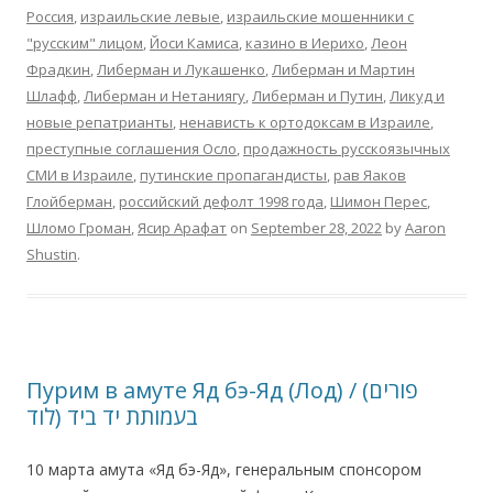
Россия
,
израильские левые
,
израильские мошенники с
"русским" лицом
,
Йоси Камиса
,
казино в Иерихо
,
Леон
Фрадкин
,
Либерман и Лукашенко
,
Либерман и Мартин
Шлафф
,
Либерман и Нетаниягу
,
Либерман и Путин
,
Ликуд и
новые репатрианты
,
ненависть к ортодоксам в Израиле
,
преступные соглашения Осло
,
продажность русскоязычных
СМИ в Израиле
,
путинские пропагандисты
,
рав Яаков
Глойберман
,
российский дефолт 1998 года
,
Шимон Перес
,
Шломо Громан
,
Ясир Арафат
on
September 28, 2022
by
Aaron
Shustin
.
Пурим в амуте Яд бэ-Яд (Лод) / (פורים
בעמותת יד ביד (לוד
10 марта амута «Яд бэ-Яд», генеральным спонсором