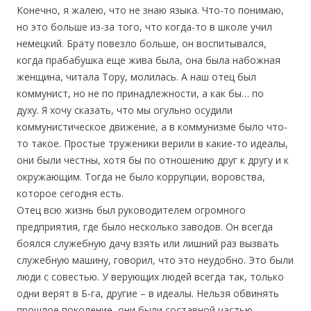
Конечно, я жалею, что не знаю языка. Что-то понимаю,
но это больше из-за того, что когда-то в школе учил
немецкий. Брату повезло больше, он воспитывался,
когда прабабушка еще жива была, она была набожная
женщина, читала Тору, молилась. А наш отец был
коммунист, но не по принадлежности, а как бы… по
духу. Я хочу сказать, что мы огульно осудили
коммунистическое движение, а в коммунизме было что-
то такое. Простые труженики верили в какие-то идеалы,
они были честны, хотя бы по отношению друг к другу и к
окружающим. Тогда не было коррупции, воровства,
которое сегодня есть.
Отец всю жизнь был руководителем огромного
предприятия, где было несколько заводов. Он всегда
боялся служебную дачу взять или лишний раз вызвать
служебную машину, говорил, что это неудобно. Это были
люди с совестью. У верующих людей всегда так, только
одни верят в Б-га, другие – в идеалы. Нельзя обвинять
прошлое поколение, они были составной частью