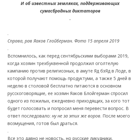
И об известных земляках, поддерживающих
сумасбродных диктаторов
.
.
Справа, рав Яаков Глойберман. Фото 15 апреля 2019
.
Вспомнилось, как перед сентябрьскими выборами 2019,
когда хозяин трехбуквенной продолжил оголтелую
кампанию против религиозных, в амуте Яд бэЯд в Лоде, в
которой получают помощь продуктуми, а также 5 дней в
неделю в столовой бесплатно питаются в основном
русскоговорящие, ее хозяин Яаков Блойгерман спросил
одного из пожилых, ежедневно приходящих, за кого тот
будет голосовать и попросил меня перевести вопрос. В
ответ последовало:
ну не за этих же воров
. После моего
возмущения, готов был драться.
.
Все это давно не новость, но русские ликудники,