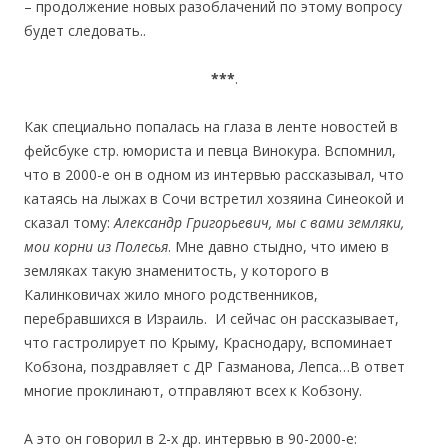
– продолжение новых разоблачений по этому вопросу
будет следовать..
***
.
Как специально попалась на глаза в ленте новостей в
фейсбуке стр. юмориста и певца Винокура. Вспомнил,
что в 2000-е он в одном из интервью рассказывал, что
катаясь на лыжах в Сочи встретил хозяина Синеокой и
сказал тому:
Александр Григорьевич, мы с вами земляки,
мои корни из Полесья
. Мне давно стыдно, что имею в
земляках такую знаменитость, у которого в
Калинковичах жило много родственников,
перебравшихся в Израиль. И сейчас он рассказывает,
что гастролирует по Крыму, Краснодару, вспоминает
Кобзона, поздравляет с ДР Газманова, Лепса…В ответ
многие проклинают, отправляют всех к Кобзону.
А это он говорил в 2-х др. интервью в 90-2000-е: