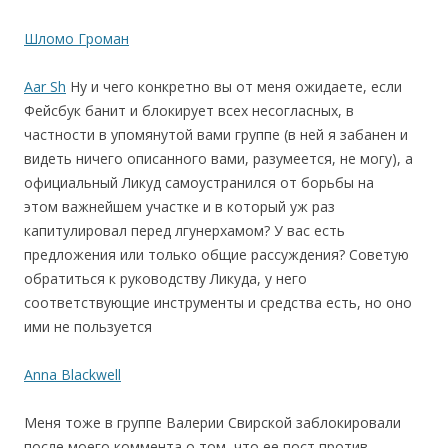
Шломо Громан
Aar Sh
Ну и чего конкретно вы от меня ожидаете, если
Фейсбук банит и блокирует всех несогласных, в
частности в упомянутой вами группе (в ней я забанен и
видеть ничего описанного вами, разумеется, не могу), а
официальный Ликуд самоустранился от борьбы на
этом важнейшем участке и в который уж раз
капитулировал перед лгунерхамом? У вас есть
предложения или только общие рассуждения? Советую
обратиться к руководству Ликуда, у него
соответствующие инструменты и средства есть, но оно
ими не пользуется
Anna Blackwell
Меня тоже в группе Валерии Свирской заблокировали
после моего коммента о том, что ее пост против