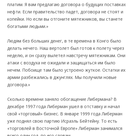
платим. Я вам предлагаю договора о будущих поставках
нефти. Если правительство падет, договора не стоят и
копейки. Но если вы отгоните мятежников, вы станете
богатыми людьми.»
Людям без больших денег, в те времена в Конго было
делать нечего. Наш вертолет был готов к полету через
неделю, и он сразу вылетел навстречу мятежникам. Они
атаки с воздуха не ожидали и защищаться им было
нечем. Побоище там было устроено жуткое. Остатки их
армии разбежались в джунглях. Мы получили новые
договора.»
Сколько времени заняло обогащение Либермана? В
декабре 1997 года Либерман ушел в отставку и начал
свой «торговый» бизнес. В январе 1999 года Либерман
уже поднял свою партию Исраэль Бейтейну. То есть
«торговлей в Восточной Европе» Либерман занимался
всего один год, по его словам.