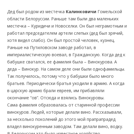
Дед был родом из местечка
Калинковичи
Гомельской
области Белоруссии. Раньше там были два маленьких
местечка – Куридичи и Новоселки. Он был неграмотным и
работал председателем артели слепых (дед был зрячий,
хотя видел слабо). Он был простой человек, кузнец.
Раньше на Путиловском заводе работал, в
империалистическую воевал, в Гражданскую. Когда дед к
бабушке сватался, ее фамилия была – Винокурова. А
деда – Винокур. На самом деле они были однофамильцы.
Так получилось, потому что у бабушки было много
братьев. Периодически братья уходили в армию. А когда
в царскую армию брали евреев, им прибавляли
окончание “ов”. Отсюда и взялись Винокуровы.
Сама фамилия образовалась от старинной профессии
винокуров. Людей, которые делали вино. Рассказывали,
за несколько поколений до этого мой прапрапрадед
владел винокуренным заводом. Там делали вино, водку.
В Белоруссии это было известное хозяйство.