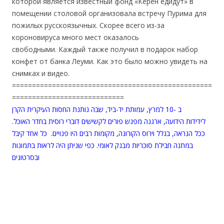
которой является известный фонд «Керен едидут» в
помещении столовой организовала встречу Пурима для
пожилых русскоязычных. Скорее всего из-за
короновируса много мест оказалось
свободными. Каждый также получил в подарок набор
конфет от банка Леуми. Как это было можно увидеть на
снимках и видео.
==================================================
============================
ב -10 למרץ, עמותת יד-ביד, שבה נותנת החסות העיקרית הקרן
לידידות הידועה, ארגנה מפגש פורים לקשישים דוברי רוסית בחדר האוכל.
ככל הנראה, בגלל וירוס הקורונה, מקומות רבים היו פנויים. כל אחד קיבל
במתנה חבילת סוכריות מבנק לאומי. כפי שניתן היה לראות בתמונות
ובסרטונים