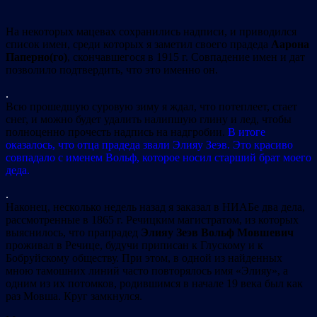
На некоторых мацевах сохранились надписи, и приводился
список имен, среди которых я заметил своего прадеда
Аарона
Паперно(го)
, скончавшегося в 1915 г. Совпадение имен и дат
позволило подтвердить, что это именно он.
.
Всю прошедшую суровую зиму я ждал, что потеплеет, стает
снег, и можно будет удалить налипшую глину и лед, чтобы
полноценно прочесть надпись на надгробии.
В итоге
оказалось, что отца прадеда звали Элияу Зеэв. Это красиво
совпадало с именем Вольф, которое носил старший брат моего
деда.
.
Наконец, несколько недель назад я заказал в НИАБе два дела,
рассмотренные в 1865 г. Речицким магистратом, из которых
выяснилось, что прапрадед
Элияу Зеэв Вольф Мовшевич
проживал в Речице, будучи приписан к Глускому и к
Бобруйскому обществу. При этом, в одной из найденных
мною тамошних линий часто повторялось имя «Элияу», а
одним из их потомков, родившимся в начале 19 века был как
раз Мовша. Круг замкнулся.