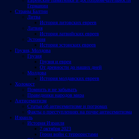
Еврейские памятники и достопримечательности
Германии
Страны Балтии
Литва
История литовских евреев
Латвия
История латвийских евреев
Эстония
История эстонских евреев
Грузия, Молдова
Грузия
Грузия и евреи
От древности до наших дней
Молдова
История молдавских евреев
Холокост
Помнить и не забывать
Праведники народов мира
Антисемитизм
Статьи об антисемитизме и погромах
Факты о преступлениях на почве антисемитизма
Израиль
История Израиля
7 октября 2023
Герои войн с террористами