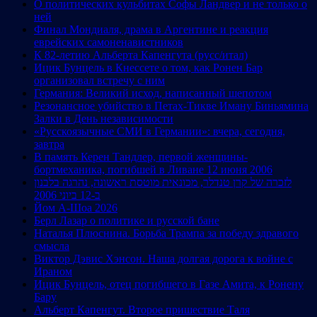
О политических кульбитах Софы Ландвер и не только о
ней
Финал Мондиаля, драма в Аргентине и реакция
еврейских самоненавистников
К 82-летию Альберта Капенгута (русс/итал)
Ицик Бунцель в Кнессете о том, как Ронен Бар
организовал встречу с ним
Германия: Великий исход, написанный шепотом
Резонансное убийство в Петах-Тикве Иману Биньямина
Залки в День независимости
«Русскоязычные СМИ в Германии»: вчера, сегодня,
завтра
В память Керен Тандлер, первой женщины-
бортмеханика, погибшей в Ливане 12 июня 2006
לזכרה של קרן טנדלר, מכונאית מוטסת ראשונה, נהרגה בלבנון
ב-12 ביוני 2006
Йом А-Шоа 2026
Берл Лазар о политике и русской бане
Наталья Плюснина. Борьба Трампа за победу здравого
смысла
Виктор Дэвис Хэнсон. Наша долгая дорога к войне с
Ираном
Ицик Бунцель, отец погибшего в Газе Амита, к Ронену
Бару
Альберт Капенгут. Второе пришествие Таля