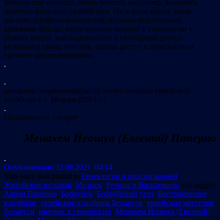
Многое еще впереди, очень хочется, например, выяснить
девичью фамилию прабабушки. Но в наше время, когда
массово оцифровываются еще недавно недоступные
архивные фонды, когда крепнет интерес к генеалогии у
разных людей, выкладывающих в свободный доступ
результаты своих поисков, шансы растут и перспективы
грезятся захватывающими.
.
.
школьная спортплощадка на месте старого еврейского
кладбища в г. Мозырь (2015 г.)
.
Продолжение следует
Менахем Йеошуа (Евгений) Паперно
.
Опубликовано 12.08.2021 04:14
This entry was posted in
Генеалогия и поиски корней
,
Житейские истории
,
Мозырь
,
Речица и Василевичи
and tagged
Аарон Паперно
,
Бобруйск
,
Бобруйский уезд
,
Востряковское
кладбище
,
еврейские кладбища Беларуси
,
еврейские местечки
Беларуси
,
интерес к генеалогии
,
Менахем Йеошуа (Евгений)