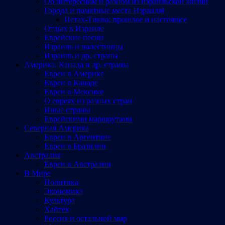
Об интересном и разном из израильской жизни
Города и памятные места Израиляl
Петах-Тиква: прошлое и настоящее
Отдых в Израиле
Еврейские песни
Израиль и палестинцы
Израиль и др. страны
Америка, Канада и др. страны
Евреи в Америке
Евреи в Канаде
Евреи в Мексике
О евреях из разных стран
Иные страны
Еврейскими маршрутами
Северная Америка
Евреи в Аргентине
Евреи в Бразилии
Австралия
Евреи в Австралии
В Мире
Политика
Экономика
Культура
Хайтек
Россия и остальной мир