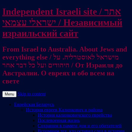
Independent Israeli site / אתר
ישראלי עצמאי / Независимый
израильский сайт
From Israel to Australia. About Jews and
everything else / מישראל לאוסטרליה. על
היהודים ועל כל דבר אחר / От Израиля до
Австралии. О евреях и обо всем на
свете
Skip to content
Menu
Еврейская Беларусь
История евреев Калинкович и района
История калинковичского еврейства
Послевоенная жизнь
Сохраним в памяти дом и его обитателей
Вспомним тех, кто оставил след в истории