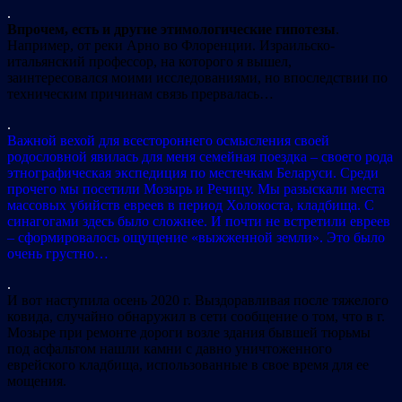
.
Впрочем, есть и другие этимологические гипотезы
.
Например, от реки Арно во Флоренции. Израильско-
итальянский профессор, на которого я вышел,
заинтересовался моими исследованиями, но впоследствии по
техническим причинам связь прервалась…
.
Важной вехой для всестороннего осмысления своей
родословной явилась для меня семейная поездка – своего рода
этнографическая экспедиция по местечкам Беларуси. Среди
прочего мы посетили Мозырь и Речицу. Мы разыскали места
массовых убийств евреев в период Холокоста, кладбища. С
синагогами здесь было сложнее. И почти не встретили евреев
– сформировалось ощущение «выжженной земли». Это было
очень грустно…
.
И вот наступила осень 2020 г. Выздоравливая после тяжелого
ковида, случайно обнаружил в сети сообщение о том, что в г.
Мозыре при ремонте дороги возле здания бывшей тюрьмы
под асфальтом нашли камни с давно уничтоженного
еврейского кладбища, использованные в свое время для ее
мощения.