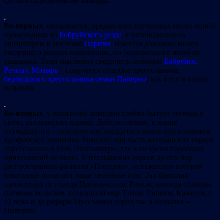
сделать определенные выводы.
.
Во-первых
, оказывается, предки всех изученных мною линий
происходили из
Бобруйского уезда
, с потенциальным
эпицентром в местечке
Паричи
. Имеется довольно много
сведений о ранних поколениях, но соединиться с ними не
удавалось. Если мысленно соединить линиями
Бобруйск,
Речицу, Мозырь
– получится подобие треугольника,
бермудского треугольника семьи Паперно
, как я его в шутку
называю.
.
Во-вторых
, у носителей фамилии стойко бытует легенда о
своих итальянских корнях. Действительно, в конце
пятнадцатого – середине шестнадцатого веков под влиянием
юдофобской политики Римских пап часть итальянских евреев
переселилась в Речь Посполитую, где в то время подобных
притеснений не было. У итальянских евреев до сих пор
распространена фамилия «Пиперно», искажением которой
некоторые полагают наше семейное имя. Эта фамилия
происходит от города Приверно под Римом, некогда столицы
племени вольсков, описанной еще Титом Ливием. Кажется, с
12 века и до реформ Муссолини город так и назвался –
Пиперно.