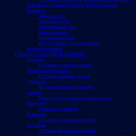
Материалы о жизни евреев других городов
Беларуси
Минская обл.
Витебская обл.
Могилевская обл.
Брестская обл.
Гродненская обл.
Как это было. Воспоминания
Беларусь и евреи
СТРАНЫ ЗАПАДНОЙ ЕВРОПЫ
Польша
История польских евреев
Чешская Республика
История чешских евреев
Германия
История немецких евреев
Англия
Евреи в Соединенном Королевстве
Франция
Евреи во Франции
Румыния
История румынских евреев
Болгария
История болгарских евреев