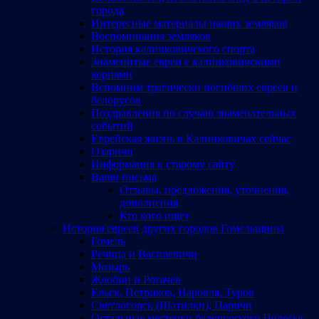
города
Интересные материалы наших земляков
Воспоминания земляков
История калинковичского спорта
Знаменитые евреи с калинковичскими
корнями
Вспомним трагически погибших евреев и
белорусов
Поздравления по случаю знаменательных
событий
Еврейская жизнь в Калинковичах сейчас
Озаричи
Информация к старому сайту
Ваши письма
Отзывы, предложения, уточнения,
дополнения
Кто кого ищет
История евреев других городов Гомельщины
Гомель
Речица и Василевичи
Мозырь
Жлобин и Рогачев
Ельск, Петриков, Наровля, Туров
Светлогорск (Шатилки), Паричи
Остальные местечки белорусского Полесья