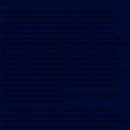
.
Для начала удалось получить выписку из домовой книги по
последнему месту жительства деда, адресов его братьев и
сестры я не знал. Важно было выяснить, откуда они родом.
Из отцовского рассказа я знал, что дед родился в Речице,
начинал трудовую деятельность в Киеве, был призван в
царскую армию, после революции стал НЭПманом, обладал
значительным имуществом, впоследствии у него отобранным,
во время войны строил завод в Вятских Полянах, потом в
эпоху борьбы с «безродными космополитами» лишился
работы, пытался прокормиться, снимаясь в кино, и доживал
свой век в крошечной комнатке с семьей из пяти человек.
Сестра его похоронив молодую дочку, зарезанную известным
хирургом во время неудачной операции на сердце, вскоре
скончалась сама. Старший брат ушел еще раньше, связь с
родственниками прервалась. Сын младшего брата уехал в
Америку, не оставив концов.
Прабабушка умерла в Москве перед войной. От прадеда не
осталось ничего, кроме имени.
Большую часть поисков я вел самостоятельно, развив
кипучую деятельность. Нашел на Востряковском кладбище
могилу прабабушки и ее младшего сына. Выписка из домовой
книги подтвердила место рождения, там было написано