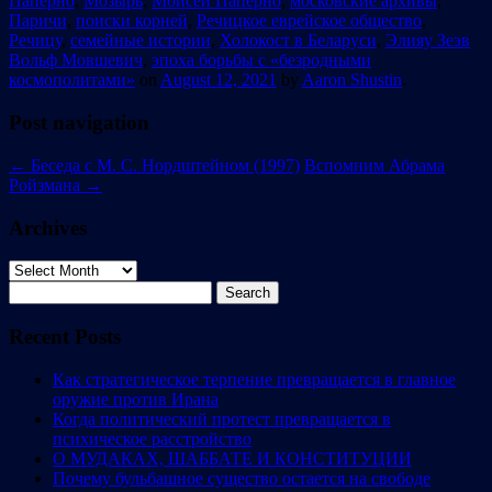
Паперно
,
Мозырь
,
Моисей Паперно
,
московские архивы
,
Паричи
,
поиски корней
,
Речицкое еврейское общество
,
Речицу
,
семейные истории
,
Холокост в Беларуси
,
Элияу Зеэв
Вольф Мовшевич
,
эпоха борьбы с «безродными
космополитами»
on
August 12, 2021
by
Aaron Shustin
.
Post navigation
←
Беседа с М. С. Нордштейном (1997)
Вспомним Абрама
Ройзмана
→
Archives
Archives
Search
for:
Recent Posts
Как стратегическое терпение превращается в главное
оружие против Ирана
Когда политический протест превращается в
психическое расстройство
О МУДАКАХ, ШАББАТЕ И КОНСТИТУЦИИ
Почему бульбашное существо остается на свободе