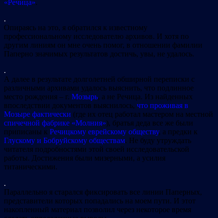
«Речица»
.
.
Опираясь на это, я обратился к известному
профессиональному исследователю архивов. И хотя по
другим линиям он мне очень помог, в отношении фамилии
Паперно значимых результатов достичь, увы, не удалось.
.
А далее в результате долголетней обширной переписки с
различными архивами удалось выяснить, что подлинное
место рождения – г.
Мозырь
, а не Речица. Из найденных
впоследствии документов выяснилось,
что проживая в
Мозыре фактически
(где их отец работал мастером на местной
спичечной фабрике «Молния»
), братья деда все же были
приписаны к
Речицкому еврейскому обществу
, а предки к
Глускому и Бобруйскому обществам
. Не буду утруждать
читателя подробностями этой своей исследовательской
работы. Достижения были мизерными, а усилия
титаническими.
.
Параллельно я старался фиксировать все линии Паперных,
представители которых попадались на моем пути. И этот
накопленный материал позволил через некоторое время